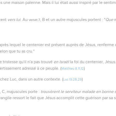
s une maison païenne. Mais il lui était aussi inspiré par le sent
ttent
vers lui
. Au
, B et un autre majuscules portent : "
Que
m
verset 7
après lequel le centenier est présent auprès de Jésus, renferme 
 selon que tu as cru."
 tristesse qu'il n'a pas trouvé
en Israël
la foi du centenier, Jésus
ertissement adressé à ce peuple. (
)
Matthieu 8.11,12
 chez Luc, dans un autre contexte. (
)
Luc 13.28,29
, C, majuscules porte :
trouvèrent le serviteur malade en bonne 
évangile ressort le fait que Jésus accomplit cette guérison par sa s