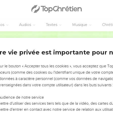
dément jusqu'au roc..."
Godet.
la superficie !
acent cette maison sont, selon Luc, une
inondation
, formant un
éos
Audios
Textes
Musique
Chrét
 plus complet et plus pittoresque : c'est la
pluie
qui tombe, les
et se précipitent sur cette maison. Tout cela n'a pas même
pu l'é
Bible annotée
re vie privée est importante pour 
C. D, majuscules porte conformément à Matthieu :
car elle avait é
âtit
sur la terre
(Luc) ; Matthieu, plus expressif :
sur le sable
.
sur le bouton « Accepter tous les cookies », vous acceptez que T
ec
déchirure
) soudaine de cette maison par ce mot : aussitôt.
traceurs (comme des cookies ou l'identifiant unique de votre compte 
s données à caractère personnel (comme vos données de navigatio
us deux cette remarque finale :
Grande
est cette destruction !
 renseignées dans votre compte utilisateur) dans les buts suivants 
seule, c'est une
aux yeux de Dieu. Voilà la sole
grande ruine
,
audience de notre service
e Jésus laisse ses auditeurs en terminant ce discours. Chacun d
ttre d'utiliser des services tiers tels que de la vidéo, des cartes
, en quelque sorte, le fracas de cet édifice qui s'écroule et doi
ttre d'entrer en contact avec notre service de relation aux utilisat
s inconséquent ou hypocrite."
Godet.