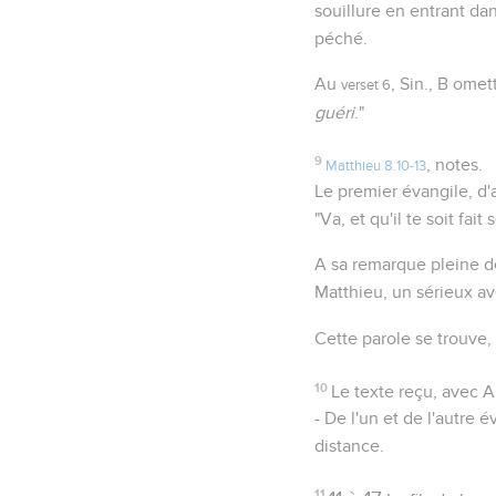
souillure en entrant dan
péché.
Au
, Sin., B ome
verset 6
guéri
."
9
, notes.
Matthieu 8.10-13
Le premier évangile, d'
"Va, et qu'il te soit fait
A sa remarque pleine de
Matthieu, un sérieux av
Cette parole se trouve,
10
Le texte reçu, avec A
- De l'un et de l'autre 
distance.
11