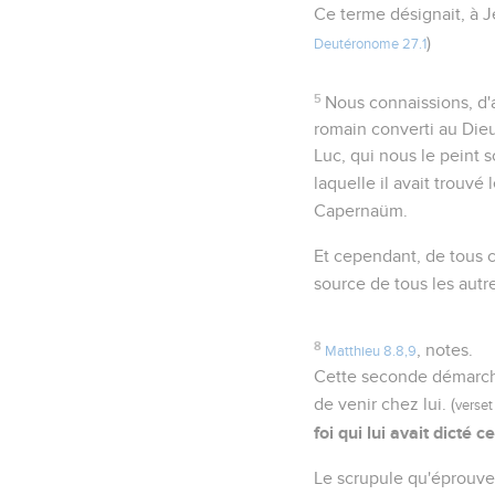
Ce terme désignait, à 
)
Deutéronome 27.1
5
Nous connaissions, d'a
romain converti au Dieu
Luc, qui nous le peint 
laquelle il avait trouvé 
Capernaüm.
Et cependant, de tous c
source de tous les autre
8
, notes.
Matthieu 8.8,9
Cette seconde démarche 
de venir chez lui. (
verset
foi qui lui avait dicté ce
Le scrupule qu'éprouve 