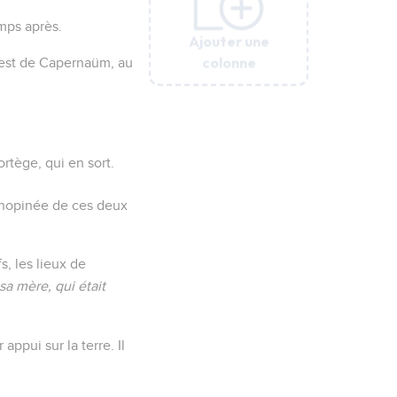
mps après.
Ajouter une
Ajouter une
Ajouter une
Ajouter une
Ajouter une
colonne
colonne
colonne
colonne
colonne
-ouest de Capernaüm, au
rtège, qui en sort.
 inopinée de ces deux
s, les lieux de
 sa mère, qui était
ppui sur la terre. Il