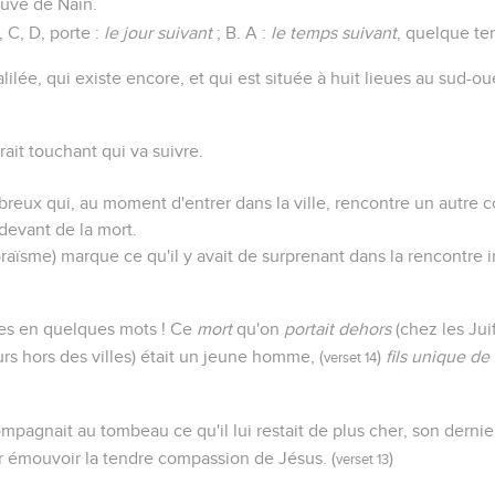
euve de Naïn.
, C, D, porte :
le jour suivant
; B. A :
le temps suivant
, quelque te
Galilée, qui existe encore, et qui est située à huit lieues au sud
rait touchant qui va suivre.
eux qui, au moment d'entrer dans la ville, rencontre un autre co
udevant de la mort.
braïsme) marque ce qu'il y avait de surprenant dans la rencontre
es en quelques mots ! Ce
mort
qu'on
portait dehors
(chez les Juif
rs hors des villes) était un jeune homme, (
)
fils unique de
verset 14
agnait au tombeau ce qu'il lui restait de plus cher, son dernier a
our émouvoir la tendre compassion de Jésus. (
)
verset 13