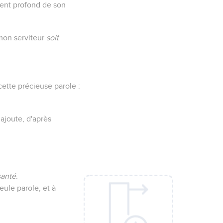
iment profond de son
on serviteur
soit
cette précieuse parole :
 ajoute, d'après
santé
.
eule parole, et à