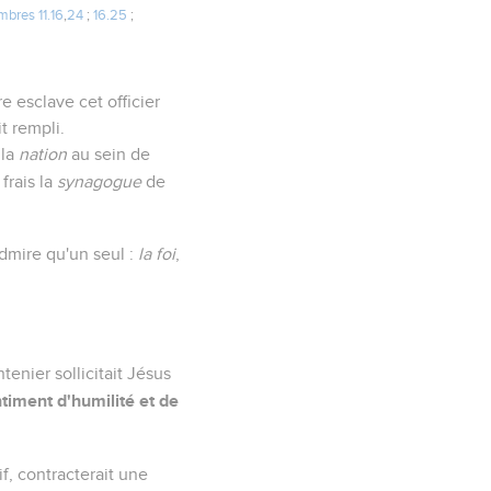
bres 11.16
,
24
;
16.25
;
e esclave cet officier
t rempli.
 la
nation
au sein de
frais la
synagogue
de
admire qu'un seul :
la foi
,
enier sollicitait Jésus
timent d'humilité et de
f, contracterait une