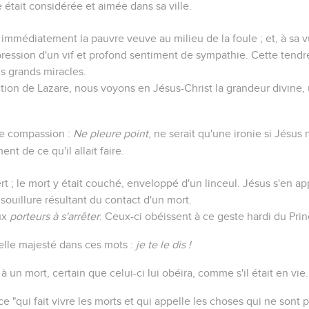
était considérée et aimée dans sa ville.
mmédiatement la pauvre veuve au milieu de la foule ; et, à sa vu
ression d'un vif et profond sentiment de sympathie. Cette tendre 
s grands miracles.
ction de Lazare, nous voyons en Jésus-Christ la grandeur divine,
de compassion :
Ne pleure point
, ne serait qu'une ironie si Jésus 
t de ce qu'il allait faire.
rt ; le mort y était couché, enveloppé d'un linceul. Jésus s'en ap
 souillure résultant du contact d'un mort.
aux
porteurs à s'arrêter
. Ceux-ci obéissent à ce geste hardi du Prin
elle majesté dans ces mots :
je te le dis !
à un mort, certain que celui-ci lui obéira, comme s'il était en vie.
ce "qui fait vivre les morts et qui appelle les choses qui ne sont 