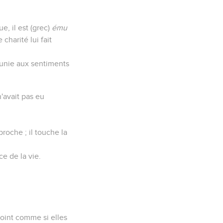
e, il est (grec)
ému
charité lui fait
 unie aux sentiments
n'avait pas eu
proche ; il touche la
ce de la vie.
point comme si elles