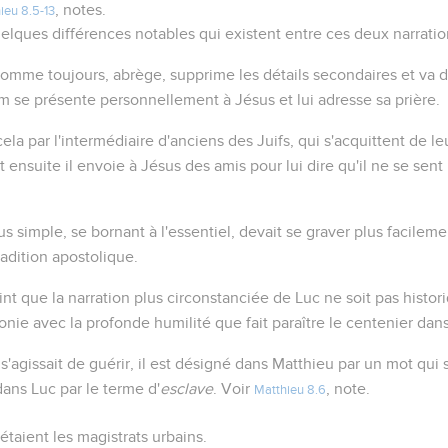
, notes.
ieu 8.5-13
lques différences notables qui existent entre ces deux narratio
omme toujours, abrège, supprime les détails secondaires et va droi
 se présente personnellement à Jésus et lui adresse sa prière.
t cela par l'intermédiaire d'anciens des Juifs, qui s'acquittent de 
 ensuite il envoie à Jésus des amis pour lui dire qu'il ne se sent
us simple, se bornant à l'essentiel, devait se graver plus facilem
tradition apostolique.
int que la narration plus circonstanciée de Luc ne soit pas histori
nie avec la profonde humilité que fait paraître le centenier dans l
s'agissait de guérir, il est désigné dans Matthieu par un mot qui si
dans Luc par le terme d'
esclave
. Voir
, note.
Matthieu 8.6
étaient les magistrats urbains.