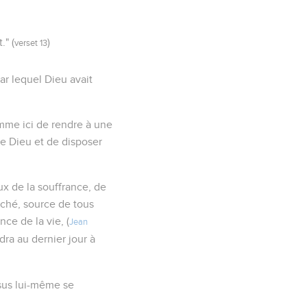
." (
)
verset 13
par lequel Dieu avait
omme ici de rendre à une
de Dieu et de disposer
ux de la souffrance, de
péché, source de tous
ce de la vie, (
Jean
ndra au dernier jour à
ésus lui-même se