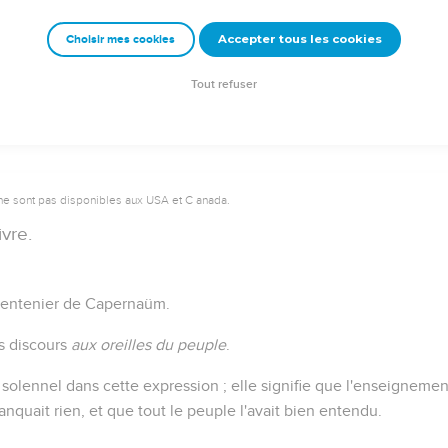
Accepter tous les cookies
Choisir mes cookies
Autres ressources sur theotex.org, contact theotex@gmail.com
Tout refuser
ne sont pas disponibles aux USA et C anada.
ivre.
centenier de Capernaüm.
s discours
aux oreilles du peuple
.
 solennel dans cette expression ; elle signifie que l'enseignemen
anquait rien, et que tout le peuple l'avait bien entendu.