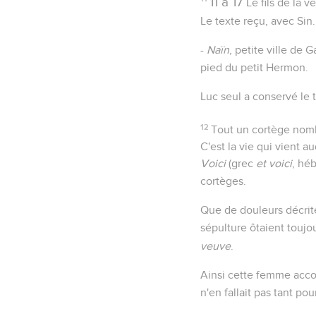
11 à 17
Le fils de la v
Le texte reçu, avec Sin.
-
Naïn
, petite ville de 
pied du petit Hermon.
Luc seul a conservé le t
12
Tout un cortège nombr
C'est la vie qui vient a
Voici
(grec
et voici
, hé
cortèges.
Que de douleurs décrit
sépulture ôtaient toujou
veuve
.
Ainsi cette femme accomp
n'en fallait pas tant p