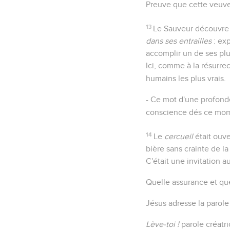
Preuve que cette veuve 
13
Le Sauveur découvre i
dans ses entrailles
: exp
accomplir un de ses plu
Ici, comme à la résurre
humains les plus vrais.
- Ce mot d'une profon
conscience dés ce momen
14
Le
cercueil
était ouve
bière sans crainte de la
C'était une invitation 
Quelle assurance et qu
Jésus adresse la parole 
Lève-toi !
parole créatri