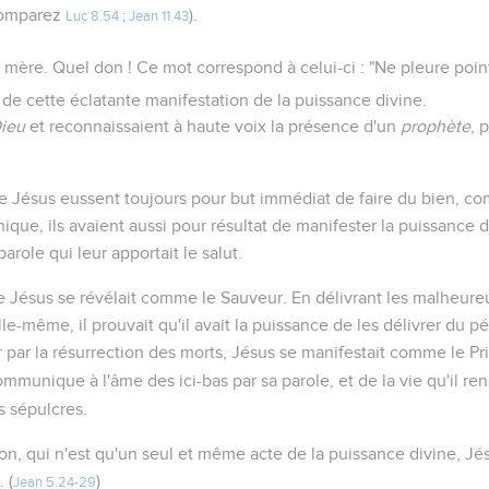
comparez
).
Luc 8.54
;
Jean 11.43
 mère. Quel don ! Ce mot correspond à celui-ci : "Ne pleure point
et de cette éclatante manifestation de la puissance divine.
Dieu
et reconnaissaient à haute voix la présence d'un
prophète
, 
e Jésus eussent toujours pour but immédiat de faire du bien, c
nique, ils avaient aussi pour résultat de manifester la puissance 
arole qui leur apportait le salut.
que Jésus se révélait comme le Sauveur. En délivrant les malheure
lle-même, il prouvait qu'il avait la puissance de les délivrer du 
 par la résurrection des morts, Jésus se manifestait comme le Prin
 communique à l'âme des ici-bas par sa parole, et de la vie qu'il re
s sépulcres.
on, qui n'est qu'un seul et même acte de la puissance divine, J
 (
)
Jean 5.24-29