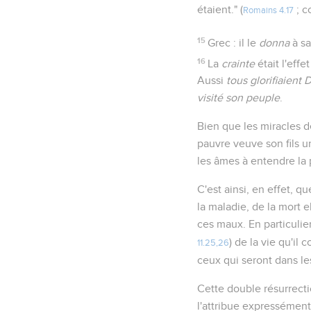
étaient." (
; 
Romains 4.17
15
Grec : il le
donna
à sa
16
La
crainte
était l'eff
Aussi
tous glorifiaient 
visité son peuple
.
Bien que les miracles d
pauvre veuve son fils u
les âmes à entendre la p
C'est ainsi, en effet, 
la maladie, de la mort e
ces maux. En particulier
) de la vie qu'il
11.25,26
ceux qui seront dans le
Cette double résurrecti
l'attribue expressément.