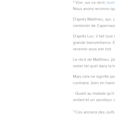
2
Voir, sur ce récit,
Matth
Nous avons reconnu que
D'après Matthieu, qui, c
centenier de Capernaüm
D'après Luc, il fait tou
grande bienveillance. Et
recevoir sous son toit.
Le récit de Matthieu, pl
rester tel quel dans la 
Mais cela ne signifie po
contraire, bien en harmo
- Quant au malade qu'il 
enfant
et un
serviteur
, 
3
Ces
anciens des Juifs