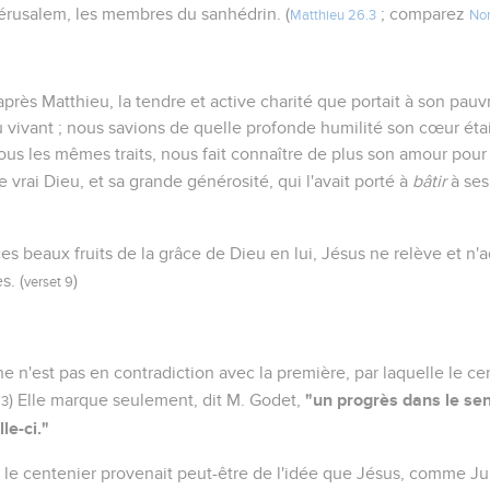
Jérusalem, les membres du sanhédrin. (
; comparez
Matthieu 26.3
Nom
près Matthieu, la tendre et active charité que portait à son pauvr
 vivant ; nous savions de quelle profonde humilité son cœur étai
sous les mêmes traits, nous fait connaître de plus son amour pour
le vrai Dieu, et sa grande générosité, qui l'avait porté à
bâtir
à ses 
es beaux fruits de la grâce de Dieu en lui, Jésus ne relève et n'
s. (
)
verset 9
n'est pas en contradiction avec la première, par laquelle le cent
"un progrès dans le sen
) Elle marque seulement, dit M. Godet,
 3
lle-ci."
le centenier provenait peut-être de l'idée que Jésus, comme Jui