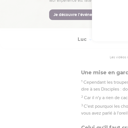
Et comme il leur disa
et à lui tirer de la bou
54
Lui dressant des piè
quoi l'accuser.
Luc
12
Les vidéos 
Une mise en gard
1
Cependant les troupes s
dire à ses Disciples : d
2
Car il n'y a rien de ca
3
C'est pourquoi les cho
vous avez parlé à l'ore
Celui qu'il faut c