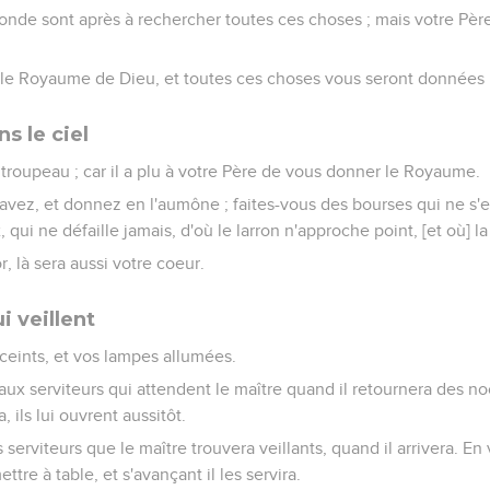
onde sont après à rechercher toutes ces choses ; mais votre Pèr
 le Royaume de Dieu, et toutes ces choses vous seront données 
s le ciel
t troupeau ; car il a plu à votre Père de vous donner le Royaume.
ez, et donnez en l'aumône ; faites-vous des bourses qui ne s'env
, qui ne défaille jamais, d'où le larron n'approche point, [et où] la
r, là sera aussi votre coeur.
i veillent
ceints, et vos lampes allumées.
ux serviteurs qui attendent le maître quand il retournera des noc
, ils lui ouvrent aussitôt.
erviteurs que le maître trouvera veillants, quand il arrivera. En v
ettre à table, et s'avançant il les servira.