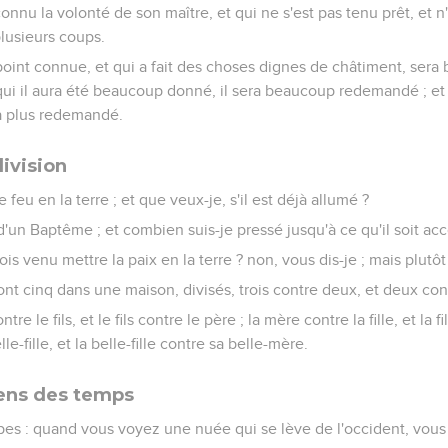
connu la volonté de son maître, et qui ne s'est pas tenu prêt, et n'
plusieurs coups.
 point connue, et qui a fait des choses dignes de châtiment, sera
qui il aura été beaucoup donné, il sera beaucoup redemandé ; et à 
ra plus redemandé.
ivision
 feu en la terre ; et que veux-je, s'il est déjà allumé ?
é d'un Baptême ; et combien suis-je pressé jusqu'à ce qu'il soit ac
s venu mettre la paix en la terre ? non, vous dis-je ; mais plutôt 
ont cinq dans une maison, divisés, trois contre deux, et deux cont
re le fils, et le fils contre le père ; la mère contre la fille, et la f
e-fille, et la belle-fille contre sa belle-mère.
ens des temps
oupes : quand vous voyez une nuée qui se lève de l'occident, vous d