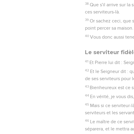
38
Que s'il arrive sur la
ces serviteurs-là.
39
Or sachez ceci, que si 
point percer sa maison.
40
Vous donc aussi tene
Le serviteur fidèl
41
Et Pierre lui dit : Se
42
Et le Seigneur dit : q
de ses serviteurs pour l
43
Bienheureux est ce se
44
En vérité, je vous dis, 
45
Mais si ce serviteur-
serviteurs et les servant
46
Le maître de ce servite
séparera, et le mettra a