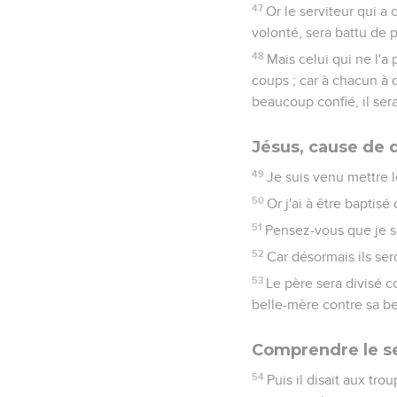
47
Or le serviteur qui a 
volonté, sera battu de 
48
Mais celui qui ne l'a
coups ; car à chacun à 
beaucoup confié, il se
Jésus, cause de d
49
Je suis venu mettre le
50
Or j'ai à être baptis
51
Pensez-vous que je soi
52
Car désormais ils ser
53
Le père sera divisé cont
belle-mère contre sa bell
Comprendre le s
54
Puis il disait aux tr