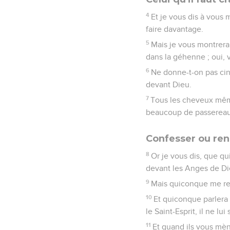
4
Et je vous dis à vous 
faire davantage.
5
Mais je vous montrerai
dans la géhenne ; oui, v
6
Ne donne-t-on pas cin
devant Dieu.
7
Tous les cheveux même
beaucoup de passereau
Confesser ou ren
8
Or je vous dis, que q
devant les Anges de Di
9
Mais quiconque me ren
10
Et quiconque parlera 
le Saint-Esprit, il ne lu
11
Et quand ils vous mèn