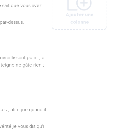
e sait que vous avez
Ajouter une
Ajouter une
Ajouter une
Ajouter une
Ajouter une
Ajouter une
colonne
colonne
colonne
colonne
colonne
colonne
par-dessus.
ieillissent point ; et
 teigne ne gâte rien ;
es ; afin que quand il
érité je vous dis qu'il