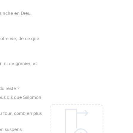
s riche en Dieu.
votre vie, de ce que
, ni de grenier, et
du reste ?
 vous dis que Salomon
au four, combien plus
en suspens.