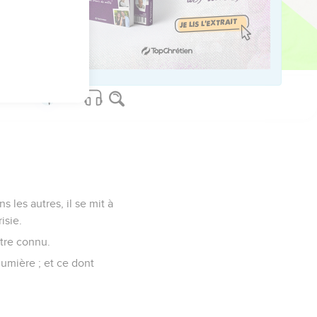
 encore plus fortement,
bouche, pour avoir de
s les autres, il se mit à
isie.
être connu.
lumière ; et ce dont