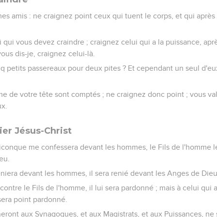
mes amis : ne craignez point ceux qui tuent le corps, et qui après
 qui vous devez craindre ; craignez celui qui a la puissance, aprè
ous dis-je, craignez celui-là.
q petits passereaux pour deux pites ? Et cependant un seul d'eux
 de votre tête sont comptés ; ne craignez donc point ; vous v
x.
ier Jésus-Christ
uiconque me confessera devant les hommes, le Fils de l'homme l
eu.
iera devant les hommes, il sera renié devant les Anges de Dieu
contre le Fils de l'homme, il lui sera pardonné ; mais à celui qu
i sera point pardonné.
eront aux Synagogues, et aux Magistrats, et aux Puissances, ne