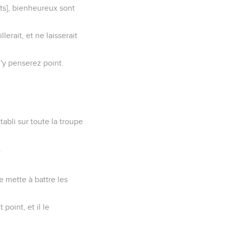
ants], bienheureux sont
lerait, et ne laisserait
'y penserez point.
tabli sur toute la troupe
.
e mette à battre les
 point, et il le