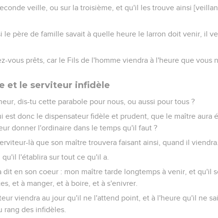
 seconde veille, ou sur la troisième, et qu'il les trouve ainsi [veill
le père de famille savait à quelle heure le larron doit venir, il veil
z-vous prêts, car le Fils de l'homme viendra à l'heure que vous n
e et le serviteur infidèle
igneur, dis-tu cette parabole pour nous, ou aussi pour tous ?
ui est donc le dispensateur fidèle et prudent, que le maître aura é
eur donner l'ordinaire dans le temps qu'il faut ?
rviteur-là que son maître trouvera faisant ainsi, quand il viendra
qu'il l'établira sur tout ce qu'il a.
là dit en son coeur : mon maître tarde longtemps à venir, et qu'il s
es, et à manger, et à boire, et à s'enivrer.
ur viendra au jour qu'il ne l'attend point, et à l'heure qu'il ne sait
u rang des infidèles.