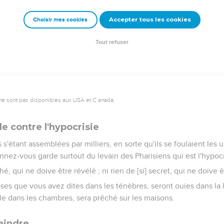
it ces choses, les Scribes et les Pharisiens se mirent à le presser
che plusieurs choses ;
Accepter tous les cookies
Choisir mes cookies
ges, et tâchant de recueillir captieusement quelque chose de sa 
Tout refuser
ne sont pas disponibles aux USA et C anada.
e contre l'hypocrisie
'étant assemblées par milliers, en sorte qu'ils se foulaient les un
onnez-vous garde surtout du levain des Pharisiens qui est l'hypocr
ché, qui ne doive être révélé ; ni rien de [si] secret, qui ne doive 
ses que vous avez dites dans les ténèbres, seront ouïes dans la 
ille dans les chambres, sera prêché sur les maisons.
raindre