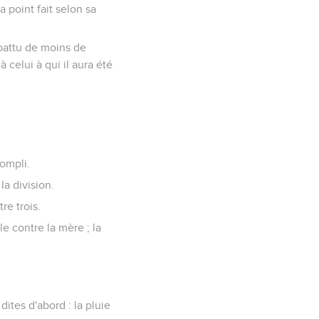
a point fait selon sa
 battu de moins de
celui à qui il aura été
compli.
la division.
re trois.
ille contre la mère ; la
ites d'abord : la pluie