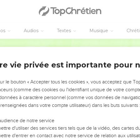
s qui passent par-dessus n'en savent rien.
cteurs de la Loi prit la parole, et lui dit : Maître, en disant ces 
malheur aussi à vous, Docteurs de la Loi, car vous chargez les ho
éos
Audios
Textes
Musique
Chrét
ous-mêmes ne touchez point ces fardeaux de l'un de vos doigts.
Martin
vous bâtissez les sépulcres des Prophètes, que vos pères ont tué
z que vous consentez aux actions de vos pères ; car ils les ont 
re vie privée est importante pour 
la sagesse de Dieu a dit : je leur enverrai des Prophètes et des Ap
nt.
sur le bouton « Accepter tous les cookies », vous acceptez que T
traceurs (comme des cookies ou l'identifiant unique de votre compte 
tous les Prophètes qui a été répandu dès la fondation du monde,
s données à caractère personnel (comme vos données de navigatio
 renseignées dans votre compte utilisateur) dans les buts suivants 
 jusqu'au sang de Zacharie, qui fut tué entre l'autel et le Temple ;
 nation.
audience de notre service
urs de la Loi ; parce qu'ayant enlevé la clef de la science, vou
ttre d'utiliser des services tiers tels que de la vidéo, des cartes
mpêché ceux qui entraient.
ttre d'entrer en contact avec notre service de relation aux utilisat