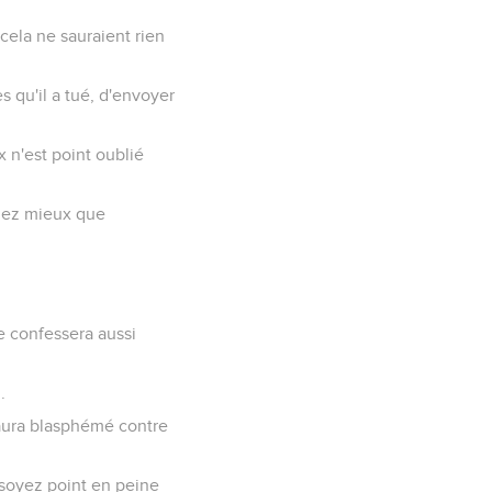
 cela ne sauraient rien
s qu'il a tué, d'envoyer
 n'est point oublié
alez mieux que
e confessera aussi
.
i aura blasphémé contre
 soyez point en peine