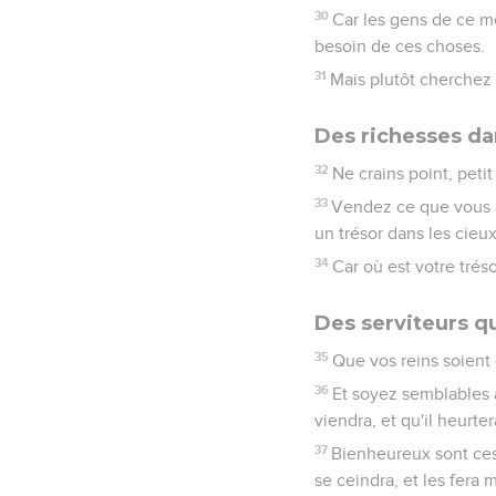
30
Car les gens de ce m
besoin de ces choses.
31
Mais plutôt cherchez
Des richesses dan
32
Ne crains point, peti
33
Vendez ce que vous av
un trésor dans les cieux
34
Car où est votre tréso
Des serviteurs qu
35
Que vos reins soient 
36
Et soyez semblables a
viendra, et qu'il heurtera
37
Bienheureux sont ces s
se ceindra, et les fera m