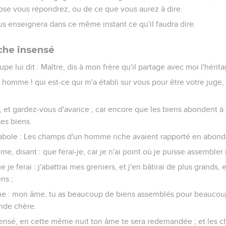
se vous répondrez, ou de ce que vous aurez à dire.
ous enseignera dans ce même instant ce qu'il faudra dire.
iche insensé
upe lui dit : Maître, dis à mon frère qu'il partage avec moi l'hérita
 ô homme ! qui est-ce qui m'a établi sur vous pour être votre juge,
ez, et gardez-vous d'avarice ; car encore que les biens abondent à 
ses biens.
parabole : Les champs d'un homme riche avaient rapporté en abond
ême, disant : que ferai-je, car je n'ai point où je puisse assembler 
que je ferai : j'abattrai mes greniers, et j'en bâtirai de plus grands,
ns ;
âme : mon âme, tu as beaucoup de biens assemblés pour beaucoup
ande chère.
insensé, en cette même nuit ton âme te sera redemandée ; et les c