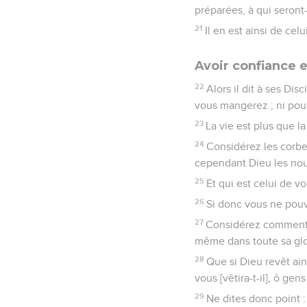
préparées, à qui seront-
21
Il en est ainsi de ce
Avoir confiance 
22
Alors il dit à ses Di
vous mangerez ; ni pour
23
La vie est plus que la
24
Considérez les corbea
cependant Dieu les nou
25
Et qui est celui de v
26
Si donc vous ne pouv
27
Considérez comment cr
même dans toute sa gloi
28
Que si Dieu revêt ain
vous [vêtira-t-il], ô gens
29
Ne dites donc point 