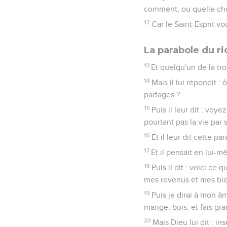
comment, ou quelle cho
12
Car le Saint-Esprit v
La parabole du r
13
Et quelqu'un de la tro
14
Mais il lui répondit :
partages ?
15
Puis il leur dit : voy
pourtant pas la vie par 
16
Et il leur dit cette 
17
Et il pensait en lui-m
18
Puis il dit : voici ce 
mes revenus et mes bie
19
Puis je dirai à mon 
mange, bois, et fais gr
20
Mais Dieu lui dit : 