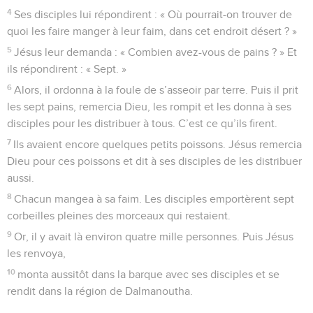
4
Ses disciples lui répondirent : « Où pourrait-on trouver de
quoi les faire manger à leur faim, dans cet endroit désert ? »
5
Jésus leur demanda : « Combien avez-vous de pains ? » Et
ils répondirent : « Sept. »
6
Alors, il ordonna à la foule de s’asseoir par terre. Puis il prit
les sept pains, remercia Dieu, les rompit et les donna à ses
disciples pour les distribuer à tous. C’est ce qu’ils firent.
7
Ils avaient encore quelques petits poissons. Jésus remercia
Dieu pour ces poissons et dit à ses disciples de les distribuer
aussi.
8
Chacun mangea à sa faim. Les disciples emportèrent sept
corbeilles pleines des morceaux qui restaient.
9
Or, il y avait là environ quatre mille personnes. Puis Jésus
les renvoya,
10
monta aussitôt dans la barque avec ses disciples et se
rendit dans la région de Dalmanoutha.