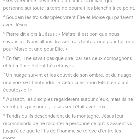
ses vêtements devinrent d’un blanc si brillant que
personne sur toute la terre ne pourrait les blanchir à ce point.
4
Soudain les trois disciples virent Élie et Moïse qui parlaient
avec Jésus.
5
Pierre dit alors à Jésus : « Maître, il est bon que nous
soyons ici. Nous allons dresser trois tentes, une pour toi, une
pour Moïse et une pour Élie. »
6
En fait, il ne savait pas que dire, car ses deux compagnons
et lui-même étaient très effrayés.
7
Un nuage survint et les couvrit de son ombre, et du nuage
une voix se fit entendre : « Celui-ci est mon Fils bien-aimé,
écoutez-le ! »
8
Aussitôt, les disciples regardèrent autour d’eux, mais ils ne
virent plus personne ; Jésus seul était avec eux.
9
Tandis qu’ils descendaient de la montagne, Jésus leur
recommanda de ne raconter à personne ce qu’ils avaient vu,
jusqu’à ce que le Fils de l’homme se relève d’entre les
morts.