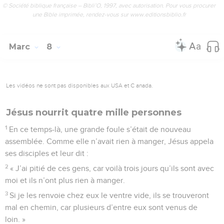
© Société biblique française – Bibli’O, 1997, avec autorisation. Pour vous procurer
une Bible imprimée, rendez-vous sur www.editionsbiblio.fr
Marc
8
Les vidéos ne sont pas disponibles aux USA et C anada.
Jésus nourrit quatre mille personnes
1
En ce temps-là, une grande foule s’était de nouveau
assemblée. Comme elle n’avait rien à manger, Jésus appela
ses disciples et leur dit :
2
« J’ai pitié de ces gens, car voilà trois jours qu’ils sont avec
moi et ils n’ont plus rien à manger.
3
Si je les renvoie chez eux le ventre vide, ils se trouveront
mal en chemin, car plusieurs d’entre eux sont venus de
loin. »