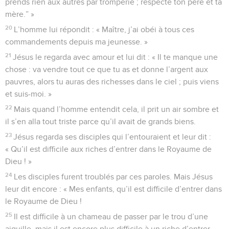
prends rien aux autres par tromperie ; respecte ton père et ta
mère.” »
20
L’homme lui répondit : « Maître, j’ai obéi à tous ces
commandements depuis ma jeunesse. »
21
Jésus le regarda avec amour et lui dit : « Il te manque une
chose : va vendre tout ce que tu as et donne l’argent aux
pauvres, alors tu auras des richesses dans le ciel ; puis viens
et suis-moi. »
22
Mais quand l’homme entendit cela, il prit un air sombre et
il s’en alla tout triste parce qu’il avait de grands biens.
23
Jésus regarda ses disciples qui l’entouraient et leur dit :
« Qu’il est difficile aux riches d’entrer dans le Royaume de
Dieu ! »
24
Les disciples furent troublés par ces paroles. Mais Jésus
leur dit encore : « Mes enfants, qu’il est difficile d’entrer dans
le Royaume de Dieu !
25
Il est difficile à un chameau de passer par le trou d’une
aiguille, mais il est encore plus difficile à un riche d’entrer