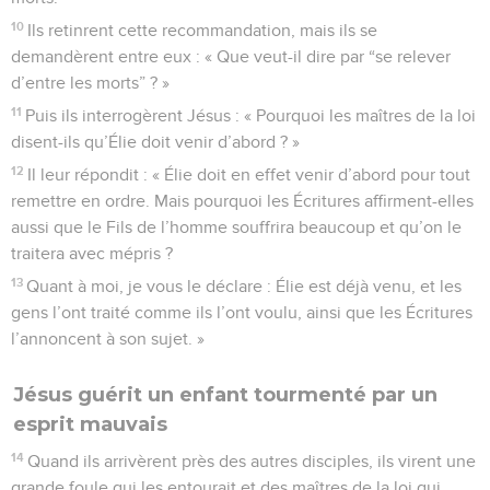
10
Ils retinrent cette recommandation, mais ils se
demandèrent entre eux : « Que veut-il dire par “se relever
d’entre les morts” ? »
11
Puis ils interrogèrent Jésus : « Pourquoi les maîtres de la loi
disent-ils qu’Élie doit venir d’abord ? »
12
Il leur répondit : « Élie doit en effet venir d’abord pour tout
remettre en ordre. Mais pourquoi les Écritures affirment-elles
aussi que le Fils de l’homme souffrira beaucoup et qu’on le
traitera avec mépris ?
13
Quant à moi, je vous le déclare : Élie est déjà venu, et les
gens l’ont traité comme ils l’ont voulu, ainsi que les Écritures
l’annoncent à son sujet. »
Jésus guérit un enfant tourmenté par un
esprit mauvais
14
Quand ils arrivèrent près des autres disciples, ils virent une
grande foule qui les entourait et des maîtres de la loi qui