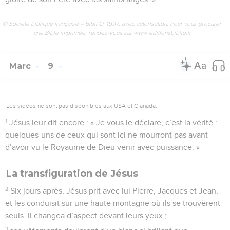
© Société biblique française – Bibli’O, 1997, avec autorisation. Pour vous procurer
une Bible imprimée, rendez-vous sur www.editionsbiblio.fr
Marc
9
Les vidéos ne sont pas disponibles aux USA et C anada.
1
Jésus leur dit encore : « Je vous le déclare, c’est la vérité :
quelques-uns de ceux qui sont ici ne mourront pas avant
d’avoir vu le Royaume de Dieu venir avec puissance. »
La transfiguration de Jésus
2
Six jours après, Jésus prit avec lui Pierre, Jacques et Jean,
et les conduisit sur une haute montagne où ils se trouvèrent
seuls. Il changea d’aspect devant leurs yeux ;
3