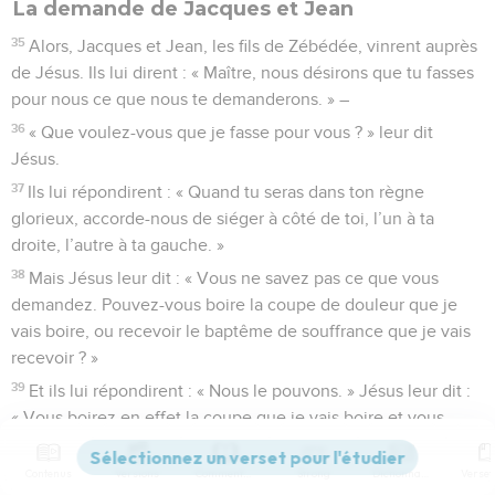
La demande de Jacques et Jean
35
Alors, Jacques et Jean, les fils de Zébédée, vinrent auprès
de Jésus. Ils lui dirent : « Maître, nous désirons que tu fasses
pour nous ce que nous te demanderons. » –
36
« Que voulez-vous que je fasse pour vous ? » leur dit
Jésus.
37
Ils lui répondirent : « Quand tu seras dans ton règne
glorieux, accorde-nous de siéger à côté de toi, l’un à ta
droite, l’autre à ta gauche. »
38
Mais Jésus leur dit : « Vous ne savez pas ce que vous
demandez. Pouvez-vous boire la coupe de douleur que je
vais boire, ou recevoir le baptême de souffrance que je vais
recevoir ? »
39
Et ils lui répondirent : « Nous le pouvons. » Jésus leur dit :
« Vous boirez en effet la coupe que je vais boire et vous
recevrez le baptême que je vais recevoir.
40
Contenus
Versions
Commentaires
Strong
Dictionnaire
Mais ce n’est pas à moi de décider qui siègera à ma droite