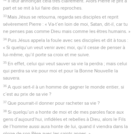
Il leur annonçait cela très clairement. Alors Pierre le prit à
part et se mit à lui faire des reproches.
33
Mais Jésus se retourna, regarda ses disciples et reprit
sévèrement Pierre : « Va-t’en loin de moi, Satan, dit-il, car tu
ne penses pas comme Dieu mais comme les êtres humains. »
34
Puis Jésus appela la foule avec ses disciples et dit à tous :
« Si quelqu’un veut venir avec moi, qu’il cesse de penser à
lui-même, qu’il porte sa croix et me suive.
35
En effet, celui qui veut sauver sa vie la perdra ; mais celui
qui perdra sa vie pour moi et pour la Bonne Nouvelle la
sauvera.
36
A quoi sert-il à un homme de gagner le monde entier, si
c’est au prix de sa vie ?
37
Que pourrait-il donner pour racheter sa vie ?
38
Si quelqu’un a honte de moi et de mes paroles face aux
gens d’aujourd’hui, infidèles et rebelles à Dieu, alors le Fils
de l’homme aussi aura honte de lui, quand il viendra dans la
gloire de son Père avec les saints anges. »