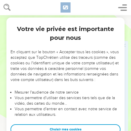
51
Puis il monta dans la barque, auprès d’eux, et le vent
tomba. Les disciples étaient remplis d’un étonnement
Français Courant
extrême,
Votre vie privée est importante
52
car ils n’avaient pas compris le miracle des pains : leur
Marc
6
pour nous
intelligence était incapable d’en saisir le sens.
Jésus guérit les malades dans la région de
En cliquant sur le bouton « Accepter tous les cookies », vous
acceptez que TopChrétien utilise des traceurs (comme des
Génésareth
cookies ou l'identifiant unique de votre compte utilisateur) et
traite vos données à caractère personnel (comme vos
53
Ils achevèrent la traversée du lac et touchèrent terre dans
données de navigation et les informations renseignées dans
la région de Génésareth.
votre compte utilisateur) dans les buts suivants :
54
Ils sortirent de la barque et, aussitôt, on reconnut Jésus.
Mesurer l'audience de notre service
55
Les gens coururent alors dans toute la région et se mirent
Vous permettre d'utiliser des services tiers tels que de la
à lui apporter les malades sur leurs nattes, là où ils
vidéo, des cartes du monde…
entendaient dire qu’il était.
Vous permettre d'entrer en contact avec notre service de
relation aux utilisateurs.
56
Partout où Jésus allait, dans les villes, les villages ou les
fermes, les gens venaient mettre leurs malades sur les
Choisir mes cookies
places publiques et le suppliaient de les laisser toucher au