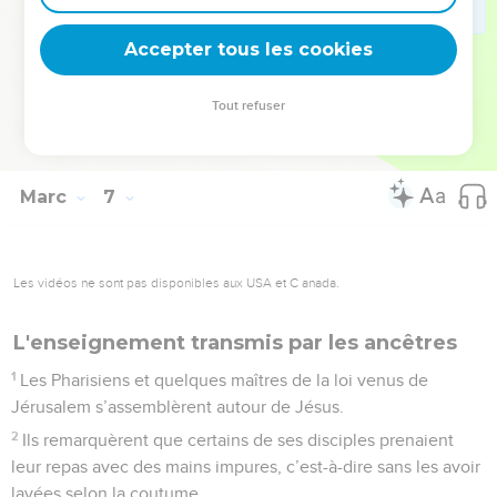
moins le bord de son manteau ; tous ceux qui le touchaient
Accepter tous les cookies
étaient guéris.
© Société biblique française – Bibli’O, 1997, avec autorisation. Pour vous procurer
Tout refuser
une Bible imprimée, rendez-vous sur www.editionsbiblio.fr
Marc
7
Les vidéos ne sont pas disponibles aux USA et C anada.
L'enseignement transmis par les ancêtres
1
Les Pharisiens et quelques maîtres de la loi venus de
Jérusalem s’assemblèrent autour de Jésus.
2
Ils remarquèrent que certains de ses disciples prenaient
leur repas avec des mains impures, c’est-à-dire sans les avoir
lavées selon la coutume.