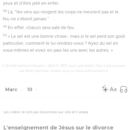
yeux et d’être jeté en enfer.
48
Là, “les vers qui rongent les corps ne meurent pas et le
feu ne s’éteint jamais.”
49
En effet, chacun sera salé de feu.
50
« Le sel est une bonne chose ; mais si le sel perd son goût
particulier, comment le lui rendrez-vous ? Ayez du sel en
vous-mêmes et vivez en paix les uns avec les autres. »
© Société biblique française – Bibli’O, 1997, avec autorisation. Pour vous procurer
une Bible imprimée, rendez-vous sur www.editionsbiblio.fr
Marc
10
Les vidéos ne sont pas disponibles aux USA et C anada.
L'enseignement de Jésus sur le divorce