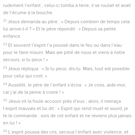
rudement l’enfant ; celui-ci tomba à terre, il se roulait et avait
de l’écume à la bouche.
21
Jésus demanda au père : « Depuis combien de temps cela
lui arrive-t-il ? » Et le père répondit : « Depuis sa petite
enfance.
22
Et souvent l’esprit l’a poussé dans le feu ou dans l’eau
pour le faire mourir. Mais aie pitié de nous et viens à notre
secours, si tu peux ! »
23
Jésus répliqua : « Si tu peux, dis-tu. Mais, tout est possible
pour celui qui croit. »
24
Aussitôt, le père de l’enfant s’écria : « Je crois, aide-moi,
car j’ai de la peine à croire ! »
25
Jésus vit la foule accourir près d’eux ; alors, il menaça
l’esprit mauvais et lui dit : « Esprit qui rend muet et sourd, je
te le commande : sors de cet enfant et ne reviens plus jamais
en lui ! »
26
L’esprit poussa des cris, secoua l’enfant avec violence, et