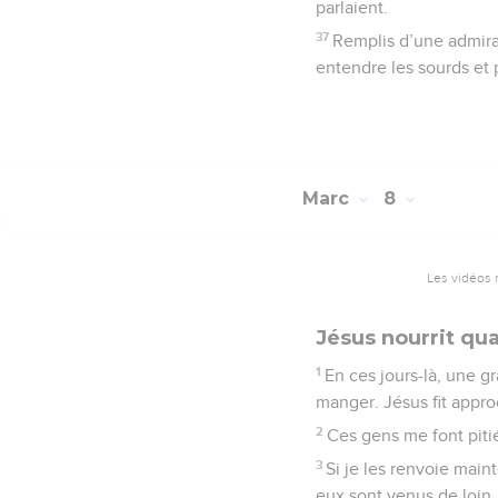
parlaient.
37
Remplis d’une admirati
entendre les sourds et p
Marc
8
Les vidéos 
Jésus nourrit qu
1
En ces jours-là, une g
manger. Jésus fit approc
2
Ces gens me font pitié,
3
Si je les renvoie main
eux sont venus de loin.