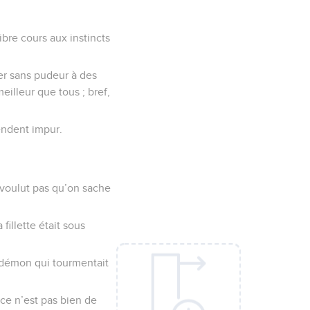
bre cours aux instincts
ler sans pudeur à des
eilleur que tous ; bref,
rendent impur.
e voulut pas qu’on sache
fillette était sous
e démon qui tourmentait
 ce n’est pas bien de