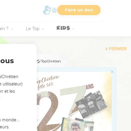
tent à pousser des cris
Faire un don
eur parle aussitôt :
ien ?
Le Top
re plus bouleversés. Ils
ns n’a pas suffi pour
nous
opChrétien
utilisateur)
n et les
 tout le pays d’alentour
:
 du monde…
 places et on lui
eurs.
 qui la touchent sont