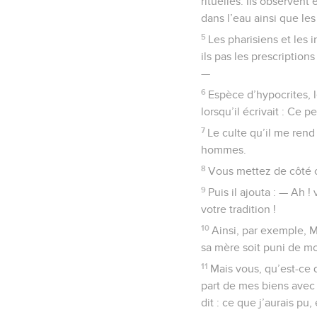
rituelles. Ils observent
dans l’eau ainsi que les 
5
Les pharisiens et les 
ils pas les prescription
—
6
Espèce d’hypocrites, l
lorsqu’il écrivait : Ce 
7
Le culte qu’il me ren
hommes.
8
Vous mettez de côté c
9
Puis il ajouta : — Ah 
votre tradition !
10
Ainsi, par exemple, M
sa mère soit puni de mo
11
Mais vous, qu’est-ce 
part de mes biens avec l
dit : ce que j’aurais pu,