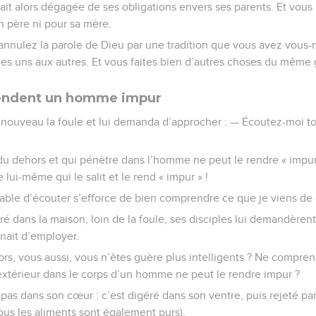
ait alors dégagée de ses obligations envers ses parents. Et vous
on père ni pour sa mère.
nnulez la parole de Dieu par une tradition que vous avez vous
es uns aux autres. Et vous faites bien d’autres choses du même 
rendent un homme impur
nouveau la foule et lui demanda d’approcher : — Écoutez-moi tous,
du dehors et qui pénètre dans l’homme ne peut le rendre « impur 
lui-même qui le salit et le rend « impur » !
able d’écouter s’efforce de bien comprendre ce que je viens de 
ré dans la maison, loin de la foule, ses disciples lui demandèrent
enait d’employer.
Alors, vous aussi, vous n’êtes guère plus intelligents ? Ne compr
extérieur dans le corps d’un homme ne peut le rendre impur ?
 pas dans son cœur : c’est digéré dans son ventre, puis rejeté par 
tous les aliments sont également purs).