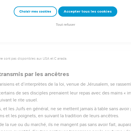
Accepter tous les cookies
Choisir mes cookies
© 2013 - 2010 BLF Editions
Tout refuser
ne sont pas disponibles aux USA et C anada.
ransmis par les ancêtres
isiens et d’interprètes de la loi, venue de Jérusalem, se rassem
ertains de ses disciples prenaient leur repas avec des mains « imp
ivant le rite usuel.
s, et les Juifs en général, ne se mettent jamais à table sans avoir
s et les poignets, en suivant la tradition de leurs ancêtres.
de la rue ou du marché, ils ne mangent pas sans avoir fait, aupar