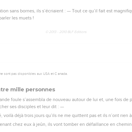
on sans bornes, ils s’écriaient : — Tout ce qu’il fait est magnifiq
arler les muets !
© 2013 - 2010 BLF Editions
ne sont pas disponibles aux USA et C anada.
atre mille personnes
rande foule s’assembla de nouveau autour de lui et, une fois de plu
her ses disciples et leur dit : —
 voilà déjà trois jours qu’ils ne me quittent pas et ils n’ont rien
tenant chez eux à jeûn, ils vont tomber en défaillance en chemin,