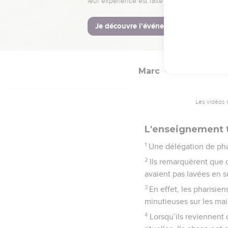
guéris.
Marc
7
Les vidéos 
L'enseignement t
1
Une délégation de phar
2
Ils remarquèrent que c
avaient pas lavées en su
3
En effet, les pharisien
minutieuses sur les main
4
Lorsqu’ils reviennent 