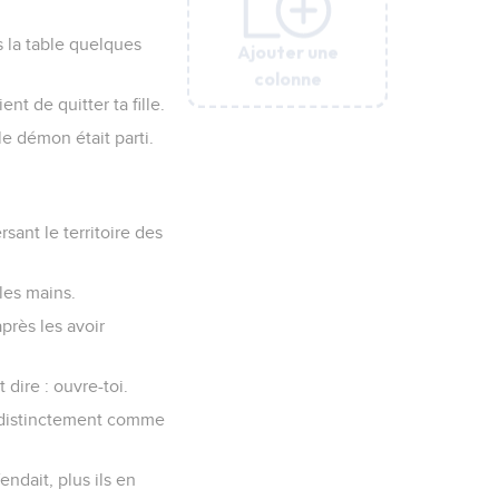
s la table quelques
Ajouter une
Ajouter une
Ajouter une
Ajouter une
Ajouter une
colonne
colonne
colonne
colonne
colonne
t de quitter ta fille.
le démon était parti.
rsant le territoire des
 les mains.
après les avoir
 dire : ouvre-toi.
er distinctement comme
ndait, plus ils en