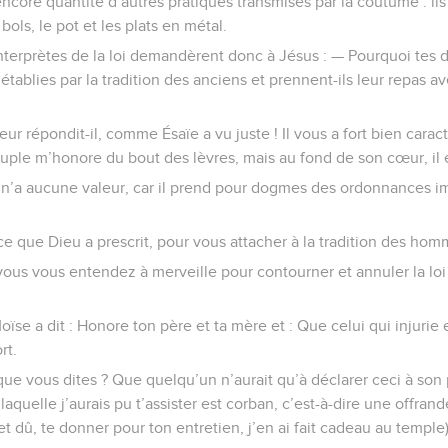
 encore quantité d’autres pratiques transmises par la coutume : il
bols, le pot et les plats en métal.
interprètes de la loi demandèrent donc à Jésus : — Pourquoi tes 
s établies par la tradition des anciens et prennent-ils leur repas 
eur répondit-il, comme Ésaïe a vu juste ! Il vous a fort bien cara
peuple m’honore du bout des lèvres, mais au fond de son cœur, il 
d n’a aucune valeur, car il prend pour dogmes des ordonnances i
e que Dieu a prescrit, pour vous attacher à la tradition des hom
! vous vous entendez à merveille pour contourner et annuler la loi
oïse a dit : Honore ton père et ta mère et : Que celui qui injurie
rt.
que vous dites ? Que quelqu’un n’aurait qu’à déclarer ceci à son 
aquelle j’aurais pu t’assister est corban, c’est-à-dire une offran
 et dû, te donner pour ton entretien, j’en ai fait cadeau au temple)