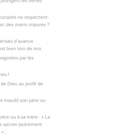
s plongent les verres
disciples ne respectent-
avec des mains impures ?
ctérisés d’avance
est bien loin de moi.
maginées par les
mes !
 de Dieu au profit de
 et maudit son père ou
père ou à sa mère : « La
de sacrée (autrement
 » ;