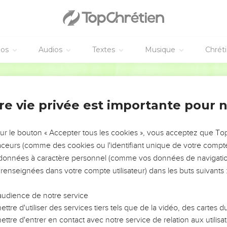
insi marcher sur l’eau, ils croient que c’est un fantôme et se met
perçu, ils sont saisis de panique et se mettent à trembler. Mais il l
éos
Audios
Textes
Musique
Chrét
t-il, c’est moi, n’ayez pas peur !
 dans la barque et, tout d’un coup, le vent tombe. Les voilà enco
Parole Vivante
onnement,
re compris (qui est Jésus) : le miracle de la multiplication des pai
re vie privée est importante pour 
ur cœur reste endurci.
 malades dans la région de Génésareth
sur le bouton « Accepter tous les cookies », vous acceptez que T
traceurs (comme des cookies ou l'identifiant unique de votre compte 
. Ils entrent au port de Génézareth où ils accostent.
s données à caractère personnel (comme vos données de navigatio
endus à terre que les gens reconnaissent Jésus et vont parcourir
 renseignées dans votre compte utilisateur) dans les buts suivants 
e.
ades sur des brancards partout où l’on apprend sa présence.
audience de notre service
ttre d'utiliser des services tiers tels que de la vidéo, des cartes
 aille, hameau, bourgade ou ferme, on dépose les malades sur les
ttre d'entrer en contact avec notre service de relation aux utilisat
tre de toucher au moins la frange de son vêtement. Et tous ceux