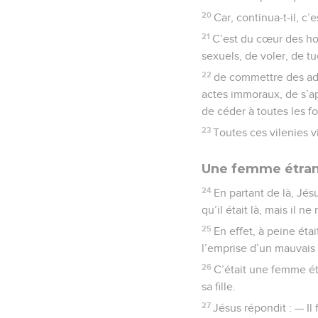
20
Car, continua-t-il, c
21
C’est du cœur des ho
sexuels, de voler, de tu
22
de commettre des adul
actes immoraux, de s’app
de céder à toutes les f
23
Toutes ces vilenies v
Une femme étran
24
En partant de là, Jés
qu’il était là, mais il n
25
En effet, à peine étai
l’emprise d’un mauvais e
26
C’était une femme ét
sa fille.
27
Jésus répondit : — Il