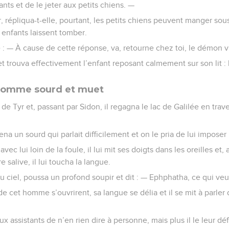
nts et de le jeter aux petits chiens. —
 répliqua-t-elle, pourtant, les petits chiens peuvent manger sou
 enfants laissent tomber.
: — À cause de cette réponse, va, retourne chez toi, le démon vien
 et trouva effectivement l’enfant reposant calmement sur son lit : 
 homme sourd et muet
 de Tyr et, passant par Sidon, il regagna le lac de Galilée en trave
na un sourd qui parlait difficilement et on le pria de lui imposer
ec lui loin de la foule, il lui mit ses doigts dans les oreilles et, 
salive, il lui toucha la langue.
au ciel, poussa un profond soupir et dit : — Ephphatha, ce qui veut
s de cet homme s’ouvrirent, sa langue se délia et il se mit à parl
assistants de n’en rien dire à personne, mais plus il le leur défe