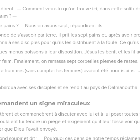
ndirent : — Comment veux-tu qu’on trouve ici, dans cette solitud
faim ? —
pains ? — Nous en avons sept, répondirent-ils.
monde de s’asseoir par terre, il prit les sept pains et, après avoir 
nna à ses disciples pour qu’ils les distribuent à la foule. Ce qu’ils 
ues menus poissons à leur disposition. Jésus les bénit et les fit au
 faim. Finalement, on ramassa sept corbeilles pleines de restes.
le hommes (sans compter les femmes) avaient été nourris ainsi. J
embarqua avec ses disciples et se rendit au pays de Dalmanoutha.
demandent un signe miraculeux
stèrent et commencèrent à discuter avec lui et à lui poser toutes
voulaient lui tendre un piège et exigeaient qu’il leur fasse voir 
er que Dieu l’avait envoyé.
nd soupir et dit : — Pourquoi ces gens de notre temps réclament