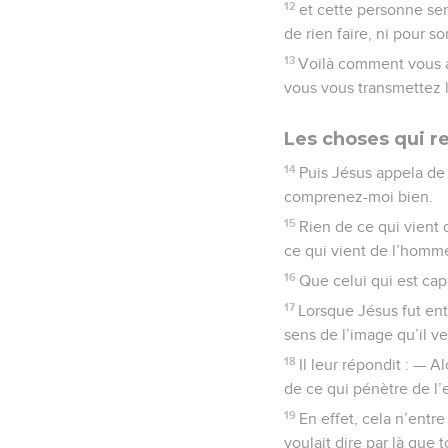
12
et cette personne ser
de rien faire, ni pour s
13
Voilà comment vous a
vous vous transmettez l
Les choses qui 
14
Puis Jésus appela de 
comprenez-moi bien.
15
Rien de ce qui vient 
ce qui vient de l’homme 
16
Que celui qui est cap
17
Lorsque Jésus fut ent
sens de l’image qu’il v
18
Il leur répondit : — 
de ce qui pénètre de l’
19
En effet, cela n’entre
voulait dire par là que 