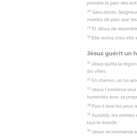
prendre le pain des enfa
28
Sans doute, Seigneur,
miettes de pain que les
29
Et Jésus de répondre 
30
Elle rentra chez elle
Jésus guérit un
31
Jésus quitta la région
dix villes.
32
En chemin, on lui ame
33
Jésus l’emmena seul av
humectés avec sa propre 
34
Puis il leva les yeux 
35
Aussitôt, les oreille
tout le monde.
36
Jésus recommanda aux 