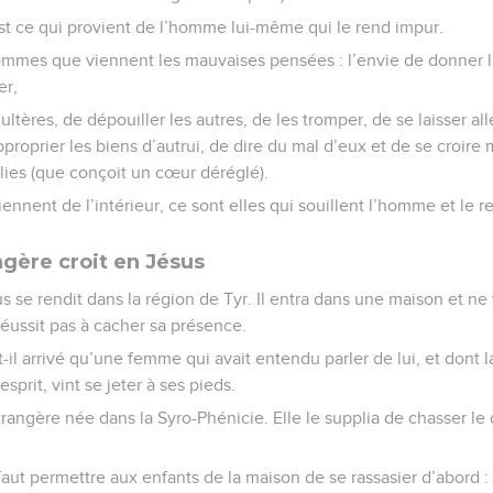
’est ce qui provient de l’homme lui-même qui le rend impur.
mmes que viennent les mauvaises pensées : l’envie de donner li
er,
tères, de dépouiller les autres, de les tromper, de se laisser al
roprier les biens d’autrui, de dire du mal d’eux et de se croire m
olies (que conçoit un cœur déréglé).
iennent de l’intérieur, ce sont elles qui souillent l’homme et le 
gère croit en Jésus
us se rendit dans la région de Tyr. Il entra dans une maison et n
e réussit pas à cacher sa présence.
t-il arrivé qu’une femme qui avait entendu parler de lui, et dont la 
sprit, vint se jeter à ses pieds.
rangère née dans la Syro-Phénicie. Elle le supplia de chasser l
 faut permettre aux enfants de la maison de se rassasier d’abord :