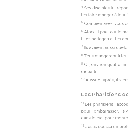
4
Ses disciples lui répo
les faire manger à leur 
5
Combien avez-vous de 
6
Alors, il pria tout le 
il les partagea et les do
7
Ils avaient aussi quelq
8
Tous mangèrent à leur
9
Or, environ quatre mil
de partir.
10
Aussitôt après, il s’
Les Pharisiens 
11
Les pharisiens l’acco
pour l’embarrasser. Ils 
dans le ciel pour montr
12
Jésus poussa un profo