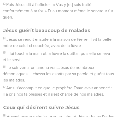
13
Puis Jésus dit à l’officier : « Vas-y [et] sois traité
conformément à ta foi. » Et au moment même le serviteur fut
guéri.
Jésus guérit beaucoup de malades
14
Jésus se rendit ensuite à la maison de Pierre. Il vit la belle-
mère de celui-ci couchée, avec de la fièvre.
15
Il lui toucha la main et la fièvre la quitta ; puis elle se leva
et le servit.
16
Le soir venu, on amena vers Jésus de nombreux
démoniaques. Il chassa les esprits par sa parole et guérit tous
les malades.
17
Ainsi s'accomplit ce que le prophète Esaïe avait annoncé :
Il a pris nos faiblesses et il s'est chargé de nos maladies.
Ceux qui désirent suivre Jésus
18
Voyant une grande foule autour de lui, Jésus donna l'ordre