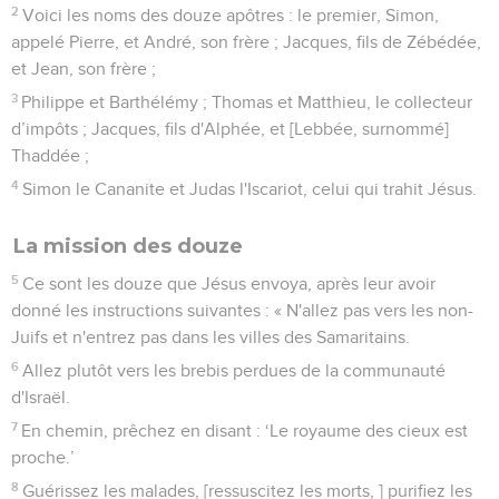
2
Voici les noms des douze apôtres : le premier, Simon,
appelé Pierre, et André, son frère ; Jacques, fils de Zébédée,
et Jean, son frère ;
3
Philippe et Barthélémy ; Thomas et Matthieu, le collecteur
d’impôts ; Jacques, fils d'Alphée, et [Lebbée, surnommé]
Thaddée ;
4
Simon le Cananite et Judas l'Iscariot, celui qui trahit Jésus.
La mission des douze
5
Ce sont les douze que Jésus envoya, après leur avoir
donné les instructions suivantes : « N'allez pas vers les non-
Juifs et n'entrez pas dans les villes des Samaritains.
6
Allez plutôt vers les brebis perdues de la communauté
d'Israël.
7
En chemin, prêchez en disant : ‘Le royaume des cieux est
proche.’
8
Guérissez les malades, [ressuscitez les morts, ] purifiez les