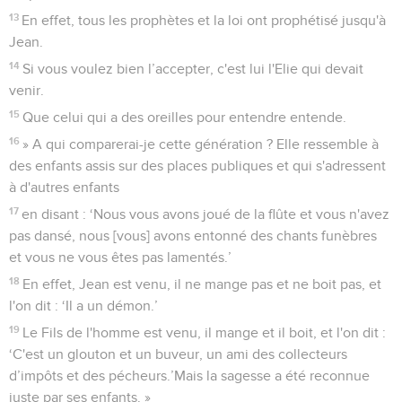
13
En effet, tous les prophètes et la loi ont prophétisé jusqu'à
Jean.
14
Si vous voulez bien l’accepter, c'est lui l'Elie qui devait
venir.
15
Que celui qui a des oreilles pour entendre entende.
16
» A qui comparerai-je cette génération ? Elle ressemble à
des enfants assis sur des places publiques et qui s'adressent
à d'autres enfants
17
en disant : ‘Nous vous avons joué de la flûte et vous n'avez
pas dansé, nous [vous] avons entonné des chants funèbres
et vous ne vous êtes pas lamentés.’
18
En effet, Jean est venu, il ne mange pas et ne boit pas, et
l'on dit : ‘Il a un démon.’
19
Le Fils de l'homme est venu, il mange et il boit, et l'on dit :
‘C'est un glouton et un buveur, un ami des collecteurs
d’impôts et des pécheurs.’Mais la sagesse a été reconnue
juste par ses enfants. »