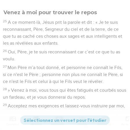
Venez à moi pour trouver le repos
25
A ce moment-là, Jésus prit la parole et dit : « Je te suis
reconnaissant, Père, Seigneur du ciel et de la terre, de ce
que tu as caché ces choses aux sages et aux intelligents et
les as révélées aux enfants.
26
Oui, Père, je te suis reconnaissant car c’est ce que tu as
voulu.
27
Mon Père m’a tout donné, et personne ne connaît le Fils,
si ce n'est le Père ; personne non plus ne connaît le Père, si
ce n'est le Fils et celui à qui le Fils veut le révéler.
28
» Venez à moi, vous tous qui êtes fatigués et courbés sous
un fardeau, et je vous donnerai du repos.
29
Acceptez mes exigences et laissez-vous instruire par moi,
car je suis doux et humble de cœur, et vous trouverez le
repos pour votre âme.
Contenus
Versions
Commentaires
Strong
Dictionnaire
30
En effet, mes exigences sont bonnes et mon fardeau