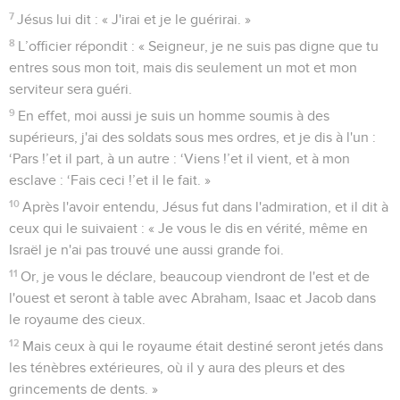
7
Jésus lui dit : « J'irai et je le guérirai. »
8
L’officier répondit : « Seigneur, je ne suis pas digne que tu
entres sous mon toit, mais dis seulement un mot et mon
serviteur sera guéri.
9
En effet, moi aussi je suis un homme soumis à des
supérieurs, j'ai des soldats sous mes ordres, et je dis à l'un :
‘Pars !’et il part, à un autre : ‘Viens !’et il vient, et à mon
esclave : ‘Fais ceci !’et il le fait. »
10
Après l'avoir entendu, Jésus fut dans l'admiration, et il dit à
ceux qui le suivaient : « Je vous le dis en vérité, même en
Israël je n'ai pas trouvé une aussi grande foi.
11
Or, je vous le déclare, beaucoup viendront de l'est et de
l'ouest et seront à table avec Abraham, Isaac et Jacob dans
le royaume des cieux.
12
Mais ceux à qui le royaume était destiné seront jetés dans
les ténèbres extérieures, où il y aura des pleurs et des
grincements de dents. »