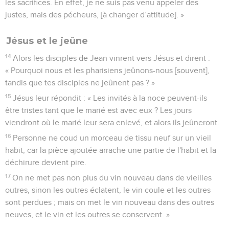
les sacrifices. En effet, je ne suis pas venu appeler des
justes, mais des pécheurs, [à changer d’attitude]. »
Jésus et le jeûne
14
Alors les disciples de Jean vinrent vers Jésus et dirent :
« Pourquoi nous et les pharisiens jeûnons-nous [souvent],
tandis que tes disciples ne jeûnent pas ? »
15
Jésus leur répondit : « Les invités à la noce peuvent-ils
être tristes tant que le marié est avec eux ? Les jours
viendront où le marié leur sera enlevé, et alors ils jeûneront.
16
Personne ne coud un morceau de tissu neuf sur un vieil
habit, car la pièce ajoutée arrache une partie de l'habit et la
déchirure devient pire.
17
On ne met pas non plus du vin nouveau dans de vieilles
outres, sinon les outres éclatent, le vin coule et les outres
sont perdues ; mais on met le vin nouveau dans des outres
neuves, et le vin et les outres se conservent. »