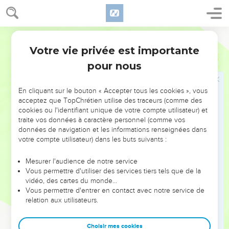
votre Père céleste les nourrit. Ne valez-vous pas beaucoup
plus qu'eux ?
27
Qui de vous, par ses inquiétudes, peut ajouter un instant à
Segond 21
la durée de sa vie ?
Votre vie privée est importante
Matthieu
6
28
Et pourquoi vous inquiéter au sujet du vêtement ? Etudiez
pour nous
comment poussent les plus belles fleurs des champs : elles
ne travaillent pas et ne tissent pas ;
En cliquant sur le bouton « Accepter tous les cookies », vous
29
cependant je vous dis que Salomon lui-même, dans toute
acceptez que TopChrétien utilise des traceurs (comme des
cookies ou l'identifiant unique de votre compte utilisateur) et
sa gloire, n'a pas eu d’aussi belles tenues que l'une d'elles.
traite vos données à caractère personnel (comme vos
30
Si Dieu habille ainsi l'herbe des champs, qui existe
données de navigation et les informations renseignées dans
aujourd'hui et qui demain sera jetée au feu, ne le fera-t-il pas
votre compte utilisateur) dans les buts suivants :
bien plus volontiers pour vous, gens de peu de foi ?
Mesurer l'audience de notre service
31
Ne vous inquiétez donc pas et ne dites pas : ‘Que
Vous permettre d'utiliser des services tiers tels que de la
mangerons-nous ? Que boirons-nous ? Avec quoi nous
vidéo, des cartes du monde…
Vous permettre d'entrer en contact avec notre service de
habillerons-nous ?’
relation aux utilisateurs.
32
En effet, tout cela, ce sont les membres des autres
peuples qui le recherchent. Or, votre Père céleste sait que
Choisir mes cookies