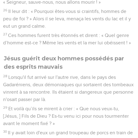
« Seigneur, sauve-nous, nous allons mourir ! »
26
Il leur dit : « Pourquoi êtes-vous si craintifs, hommes de
peu de foi ? » Alors il se leva, menaça les vents du lac et il y
eut un grand calme.
27
Ces hommes furent très étonnés et dirent : « Quel genre
d’homme est-ce ? Même les vents et la mer lui obéissent ! »
Jésus guérit deux hommes possédés par
des esprits mauvais
28
Lorsqu'il fut arrivé sur l'autre rive, dans le pays des
Gadaréniens, deux démoniaques qui sortaient des tombeaux
vinrent à sa rencontre. Ils étaient si dangereux que personne
n'osait passer par là.
29
Et voilà qu’ils se mirent à crier : « Que nous veux-tu,
[Jésus, ] Fils de Dieu ? Es-tu venu ici pour nous tourmenter
avant le moment fixé ? »
30
Il y avait loin d'eux un grand troupeau de porcs en train de