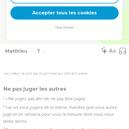
vous en avez besoin.
33
Recherchez d'abord le royaume et la justice de Dieu, et
Accepter tous les cookies
tout cela vous sera donné en plus.
34
Ne vous inquiétez donc pas du lendemain, car le
Tout refuser
lendemain prendra soin de lui-même. A chaque jour suffit sa
peine.
Matthieu
7
Les vidéos ne sont pas disponibles aux USA et C anada.
Ne pas juger les autres
1
» Ne jugez pas afin de ne pas être jugés,
2
car on vous jugera de la même manière que vous aurez
jugé et on utilisera pour vous la mesure dont vous vous
serez servis.
3