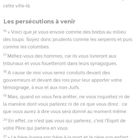
cette ville-là.
Les persécutions à venir
16
» Voici que je vous envoie comme des brebis au milieu
des loups. Soyez donc prudents comme les serpents et purs
comme les colombes.
17
Méfiez-vous des hommes, car ils vous livreront aux
tribunaux et vous fouetteront dans leurs synagogues.
18
A cause de moi vous serez conduits devant des
gouverneurs et devant des rois pour leur apporter votre
témoignage, à eux et aux non-Juifs.
19
Mais, quand on vous fera arrêter, ne vous inquiétez ni de
la manière dont vous parlerez ni de ce que vous direz : ce
que vous aurez à dire vous sera donné au moment même.
20
En effet, ce n'est pas vous qui parlerez, c'est l'Esprit de
votre Père qui parlera en vous.
21
» Le frère livrera son frère à la mort et le père son enfant ;