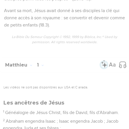
Avant sa mort, Jésus avait donné à ses disciples la clé qui
donne accès à son royaume : se convertir et devenir comme
de petits enfants (18.3).
La Bible Du Semeur Copyright © 1992, 1999 by Biblica, Inc.® Used by
permission. All rights reserved worldwide.
Matthieu
1
Les vidéos ne sont pas disponibles aux USA et C anada.
Les ancêtres de Jésus
1
Généalogie de Jésus Christ, fils de David, fils d'Abraham.
2
Abraham engendra Isaac ; Isaac engendra Jacob ; Jacob
engendra Juda et ses frères ;