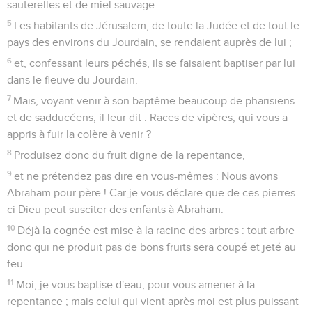
sauterelles et de miel sauvage.
5
Les habitants de Jérusalem, de toute la Judée et de tout le
pays des environs du Jourdain, se rendaient auprès de lui ;
6
et, confessant leurs péchés, ils se faisaient baptiser par lui
dans le fleuve du Jourdain.
7
Mais, voyant venir à son baptême beaucoup de pharisiens
et de sadducéens, il leur dit : Races de vipères, qui vous a
appris à fuir la colère à venir ?
8
Produisez donc du fruit digne de la repentance,
9
et ne prétendez pas dire en vous-mêmes : Nous avons
Abraham pour père ! Car je vous déclare que de ces pierres-
ci Dieu peut susciter des enfants à Abraham.
10
Déjà la cognée est mise à la racine des arbres : tout arbre
donc qui ne produit pas de bons fruits sera coupé et jeté au
feu.
11
Moi, je vous baptise d'eau, pour vous amener à la
repentance ; mais celui qui vient après moi est plus puissant