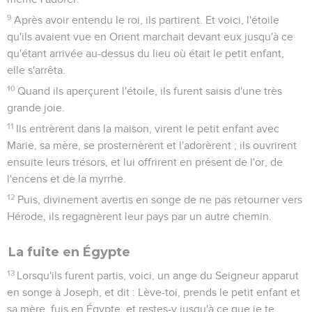
9
Après avoir entendu le roi, ils partirent. Et voici, l'étoile
qu'ils avaient vue en Orient marchait devant eux jusqu'à ce
qu'étant arrivée au-dessus du lieu où était le petit enfant,
elle s'arrêta.
10
Quand ils aperçurent l'étoile, ils furent saisis d'une très
grande joie.
11
Ils entrèrent dans la maison, virent le petit enfant avec
Marie, sa mère, se prosternèrent et l'adorèrent ; ils ouvrirent
ensuite leurs trésors, et lui offrirent en présent de l'or, de
l'encens et de la myrrhe.
12
Puis, divinement avertis en songe de ne pas retourner vers
Hérode, ils regagnèrent leur pays par un autre chemin.
La fuite en Égypte
13
Lorsqu'ils furent partis, voici, un ange du Seigneur apparut
en songe à Joseph, et dit : Lève-toi, prends le petit enfant et
sa mère, fuis en Égypte, et restes-y jusqu'à ce que je te