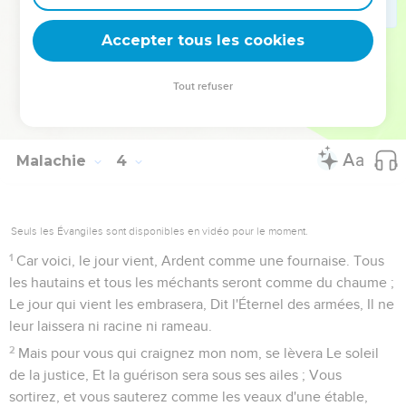
18
Et vous verrez de nouveau la différence Entre le juste et le
Accepter tous les cookies
méchant, Entre celui qui sert Dieu Et celui qui ne le sert pas.
Tout refuser
Le retour d'Élie
Malachie
4
Seuls les Évangiles sont disponibles en vidéo pour le moment.
1
Car voici, le jour vient, Ardent comme une fournaise. Tous
les hautains et tous les méchants seront comme du chaume ;
Le jour qui vient les embrasera, Dit l'Éternel des armées, Il ne
leur laissera ni racine ni rameau.
2
Mais pour vous qui craignez mon nom, se lèvera Le soleil
de la justice, Et la guérison sera sous ses ailes ; Vous
sortirez, et vous sauterez comme les veaux d'une étable,