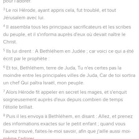
pour l'adorer.
3
Le roi Hérode, ayant appris cela, fut troublé, et tout
Jérusalem avec lui.
4
Il assembla tous les principaux sacrificateurs et les scribes
du peuple, et il s'informa auprès d'eux où devait naître le
Christ.
5
Ils lui dirent : A Bethléhem en Judée ; car voici ce qui a été
écrit par le prophète :
6
Et toi, Bethléhem, terre de Juda, Tu n'es certes pas la
moindre entre les principales villes de Juda, Car de toi sortira
un chef Qui paîtra Israël, mon peuple.
7
Alors Hérode fit appeler en secret les mages, et s'enquit
soigneusement auprès d'eux depuis combien de temps
l'étoile brillait.
8
Puis il les envoya à Bethléhem, en disant : Allez, et prenez
des informations exactes sur le petit enfant ; quand vous
l'aurez trouvé, faites-le-moi savoir, afin que j'aille aussi moi-
même l'adorer.