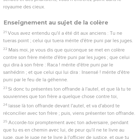
royaume des cieux.
Enseignement au sujet de la colère
21
Vous avez entendu qu'il a été dit aux anciens : Tu ne
tueras point ; celui qui tuera mérite d'être puni par les juges.
22
Mais moi, je vous dis que quiconque se met en colère
contre son frère mérite d'être puni par les juges ; que celui
qui dira à son frère : Raca ! mérite d'être puni par le
sanhédrin ; et que celui qui lui dira : Insensé ! mérite d'être
puni par le feu de la géhenne.
23
Si donc tu présentes ton offrande à l'autel, et que là tu te
souviennes que ton frère a quelque chose contre toi,
24
laisse là ton offrande devant l'autel, et va d'abord te
réconcilier avec ton frère ; puis, viens présenter ton offrande.
25
Accorde-toi promptement avec ton adversaire, pendant
que tu es en chemin avec lui, de peur qu'il ne te livre au
juge, que le juge ne te livre à l'officier de justice, et que tu