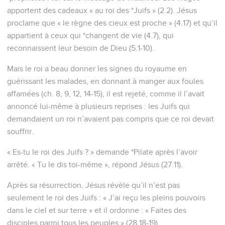
apportent des cadeaux « au roi des *Juifs » (2.2). Jésus
proclame que « le règne des cieux est proche » (4.17) et qu’il
appartient à ceux qui *changent de vie (4.7), qui
reconnaissent leur besoin de Dieu (5.1-10).
Mais le roi a beau donner les signes du royaume en
guérissant les malades, en donnant à manger aux foules
affamées (ch. 8, 9, 12, 14-15), il est rejeté, comme il l’avait
annoncé lui-même à plusieurs reprises : les Juifs qui
demandaient un roi n’avaient pas compris que ce roi devait
souffrir.
« Es-tu le roi des Juifs ? » demande *Pilate après l’avoir
arrêté. « Tu le dis toi-même », répond Jésus (27.11).
Après sa résurrection, Jésus révèle qu’il n’est pas
seulement le roi des Juifs : « J’ai reçu les pleins pouvoirs
dans le ciel et sur terre » et il ordonne : « Faites des
disciples parmi tous les peuples » (28.18-19).