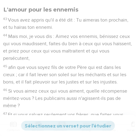
L'amour pour les ennemis
43
Vous avez appris qu'il a été dit : Tu aimeras ton prochain,
et tu haïras ton ennemi.
44
Mais moi, je vous dis : Aimez vos ennemis, bénissez ceux
qui vous maudissent, faites du bien à ceux qui vous haïssent,
et priez pour ceux qui vous maltraitent et qui vous
persécutent,
45
afin que vous soyez fils de votre Père qui est dans les
cieux ; car il fait lever son soleil sur les méchants et sur les
bons, et il fait pleuvoir sur les justes et sur les injustes.
46
Si vous aimez ceux qui vous aiment, quelle récompense
méritez-vous ? Les publicains aussi n'agissent-ils pas de
même ?
47
Et si vous saluez seulement vos frères, que faites-vous
d'extraordinaire ? Les païens aussi n'agissent-ils pas de
même ?
Contenus
Versions
Commentaires
Strong
Dictionnaire