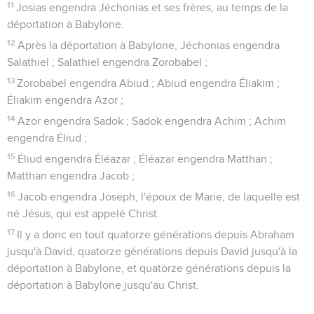
11
Josias engendra Jéchonias et ses frères, au temps de la
déportation à Babylone.
12
Après la déportation à Babylone, Jéchonias engendra
Salathiel ; Salathiel engendra Zorobabel ;
13
Zorobabel engendra Abiud ; Abiud engendra Éliakim ;
Éliakim engendra Azor ;
14
Azor engendra Sadok ; Sadok engendra Achim ; Achim
engendra Éliud ;
15
Éliud engendra Éléazar ; Éléazar engendra Matthan ;
Matthan engendra Jacob ;
16
Jacob engendra Joseph, l'époux de Marie, de laquelle est
né Jésus, qui est appelé Christ.
17
Il y a donc en tout quatorze générations depuis Abraham
jusqu'à David, quatorze générations depuis David jusqu'à la
déportation à Babylone, et quatorze générations depuis la
déportation à Babylone jusqu'au Christ.