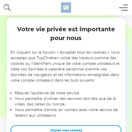
Le jour où Dieu révélera sa justice
13
Vos paroles sont rudes contre moi, dit l'Éternel. Et vous
Segond 1910
dites : Qu'avons-nous dit contre toi ?
Votre vie privée est importante
Malachie
3
14
Vous avez dit : C'est en vain que l'on sert Dieu ; Qu'avons-
pour nous
nous gagné à observer ses préceptes, Et à marcher avec
tristesse A cause de l'Éternel des armées ?
En cliquant sur le bouton « Accepter tous les cookies », vous
15
Maintenant nous estimons heureux les hautains ; Oui, les
acceptez que TopChrétien utilise des traceurs (comme des
méchants prospèrent ; Oui, ils tentent Dieu, et ils
cookies ou l'identifiant unique de votre compte utilisateur) et
échappent !
traite vos données à caractère personnel (comme vos
données de navigation et les informations renseignées dans
16
Alors ceux qui craignent l'Éternel se parlèrent l'un à
votre compte utilisateur) dans les buts suivants :
l'autre ; L'Éternel fut attentif, et il écouta ; Et un livre de
souvenir fut écrit devant lui Pour ceux qui craignent l'Éternel
Mesurer l'audience de notre service
Vous permettre d'utiliser des services tiers tels que de la
Et qui honorent son nom.
vidéo, des cartes du monde…
17
Ils seront à moi, dit l'Éternel des armées, Ils
Vous permettre d'entrer en contact avec notre service de
m'appartiendront, au jour que je prépare ; J'aurai compassion
relation aux utilisateurs.
d'eux, Comme un homme a compassion de son fils qui le
sert.
Choisir mes cookies