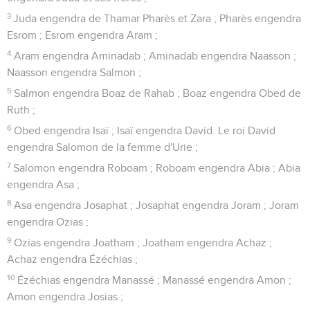
3
Juda engendra de Thamar Pharès et Zara ; Pharès engendra
Esrom ; Esrom engendra Aram ;
4
Aram engendra Aminadab ; Aminadab engendra Naasson ;
Naasson engendra Salmon ;
5
Salmon engendra Boaz de Rahab ; Boaz engendra Obed de
Ruth ;
6
Obed engendra Isaï ; Isaï engendra David. Le roi David
engendra Salomon de la femme d'Urie ;
7
Salomon engendra Roboam ; Roboam engendra Abia ; Abia
engendra Asa ;
8
Asa engendra Josaphat ; Josaphat engendra Joram ; Joram
engendra Ozias ;
9
Ozias engendra Joatham ; Joatham engendra Achaz ;
Achaz engendra Ézéchias ;
10
Ézéchias engendra Manassé ; Manassé engendra Amon ;
Amon engendra Josias ;