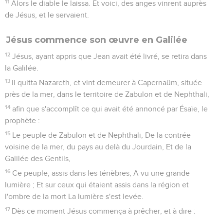
11
Alors le diable le laissa. Et voici, des anges vinrent auprès
de Jésus, et le servaient.
Jésus commence son œuvre en Galilée
12
Jésus, ayant appris que Jean avait été livré, se retira dans
la Galilée.
13
Il quitta Nazareth, et vint demeurer à Capernaüm, située
près de la mer, dans le territoire de Zabulon et de Nephthali,
14
afin que s'accomplît ce qui avait été annoncé par Ésaïe, le
prophète :
15
Le peuple de Zabulon et de Nephthali, De la contrée
voisine de la mer, du pays au delà du Jourdain, Et de la
Galilée des Gentils,
16
Ce peuple, assis dans les ténèbres, A vu une grande
lumière ; Et sur ceux qui étaient assis dans la région et
l'ombre de la mort La lumière s'est levée.
17
Dès ce moment Jésus commença à prêcher, et à dire :