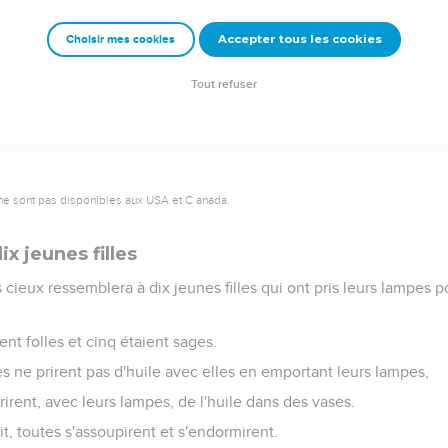
eur viendra le jour où il ne s'y attend pas et à l'heure qu'il ne con
Accepter tous les cookies
Choisir mes cookies
t et lui fera partager le sort des hypocrites : c'est là qu'il y aura
Tout refuser
ne sont pas disponibles aux USA et C anada.
ix jeunes filles
cieux ressemblera à dix jeunes filles qui ont pris leurs lampes po
ent folles et cinq étaient sages.
les ne prirent pas d'huile avec elles en emportant leurs lampes,
rirent, avec leurs lampes, de l'huile dans des vases.
, toutes s'assoupirent et s'endormirent.