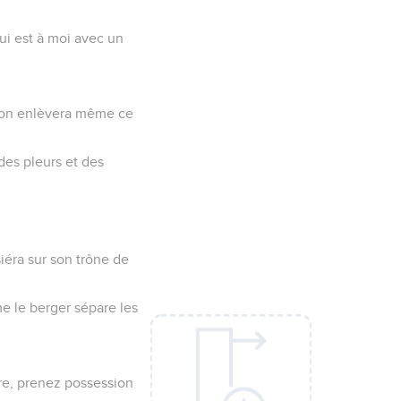
qui est à moi avec un
as on enlèvera même ce
 des pleurs et des
siéra sur son trône de
me le berger sépare les
ère, prenez possession