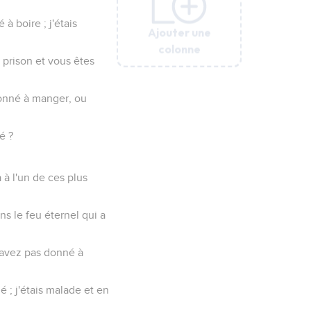
à boire ; j'étais
Ajouter une
Ajouter une
Ajouter une
Ajouter une
Ajouter une
colonne
colonne
colonne
colonne
colonne
n prison et vous êtes
donné à manger, ou
é ?
a à l'un de ces plus
ns le feu éternel qui a
m'avez pas donné à
é ; j'étais malade et en