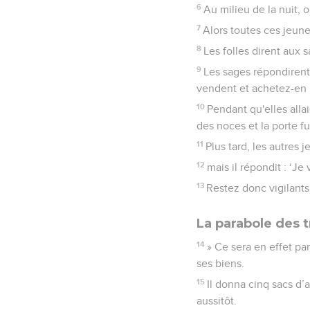
6
Au milieu de la nuit, on
7
Alors toutes ces jeunes
8
Les folles dirent aux 
9
Les sages répondirent 
vendent et achetez-en 
10
Pendant qu'elles allai
des noces et la porte f
11
Plus tard, les autres j
12
mais il répondit : ‘Je
13
Restez donc vigilants,
La parabole des t
14
» Ce sera en effet pa
ses biens.
15
Il donna cinq sacs d’a
aussitôt.