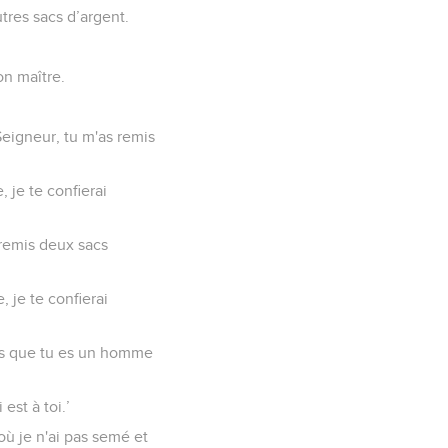
utres sacs d’argent.
on maître.
‘Seigneur, tu m'as remis
, je te confierai
s remis deux sacs
, je te confierai
vais que tu es un homme
est à toi.’
où je n'ai pas semé et