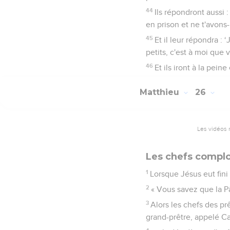
44
Ils répondront aussi 
en prison et ne t'avons-
45
Et il leur répondra : 
petits, c'est à moi que v
46
Et ils iront à la peine
Matthieu
26
Les vidéos 
Les chefs complo
1
Lorsque Jésus eut fini 
2
« Vous savez que la Pâ
3
Alors les chefs des prê
grand-prêtre, appelé C