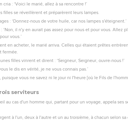
 cria : ‘Voici le marié, allez à sa rencontre !’
 filles se réveillèrent et préparèrent leurs lampes.
sages : ‘Donnez-nous de votre huile, car nos lampes s'éteignent.’
: ‘Non, il n'y en aurait pas assez pour nous et pour vous. Allez 
pour vous.’
ent en acheter, le marié arriva. Celles qui étaient prêtes entrèren
ut fermée.
eunes filles vinrent et dirent : ‘Seigneur, Seigneur, ouvre-nous !’
 vous le dis en vérité, je ne vous connais pas.’
 puisque vous ne savez ni le jour ni l'heure [où le Fils de l'homm
rois serviteurs
reil au cas d'un homme qui, partant pour un voyage, appela ses se
rgent à l'un, deux à l'autre et un au troisième, à chacun selon sa c