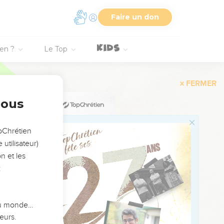
Faire un don
ien ?
Le Top
it venir, il resterait
 où vous n'y penserez
nous
opChrétien
utilisateur)
s gens de sa maison
n et les
:
 du monde…
eurs.