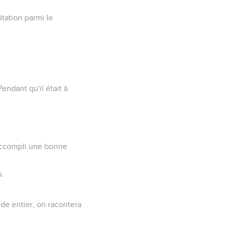
itation parmi le
ndant qu'il était à
a accompli une bonne
s.
de entier, on racontera