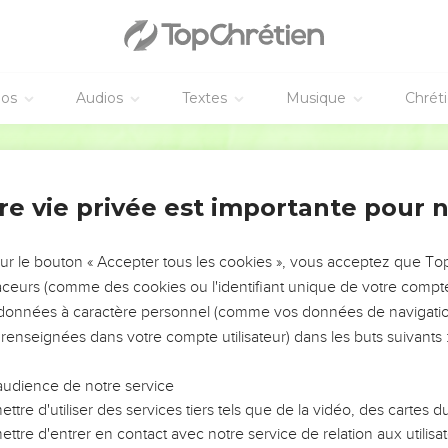
ront dans un champ : l'un sera pris et l'autre laissé ;
à la meule : l'une sera prise et l'autre laissée.
éos
Audios
Textes
Musique
Chrét
s, puisque vous ignorez à quel moment votre Seigneur viendra.
 le maître de la maison savait à quelle heure de la nuit le voleur do
Segond 21
 pas percer les murs de sa maison.
aussi, tenez-vous prêts, car le Fils de l'homme viendra à l'heure
re vie privée est importante pour 
sur le bouton « Accepter tous les cookies », vous acceptez que T
e et le serviteur infidèle
traceurs (comme des cookies ou l'identifiant unique de votre compte 
rviteur fidèle et prudent que son maître a établi responsable de
s données à caractère personnel (comme vos données de navigatio
rriture en temps voulu ?
 renseignées dans votre compte utilisateur) dans les buts suivants 
que son maître, à son arrivée, trouvera occupé à son travail !
té, il l'établira responsable de tous ses biens.
audience de notre service
ttre d'utiliser des services tiers tels que de la vidéo, des cartes
ais serviteur, qui se dit en lui-même : ‘Mon maître tarde à venir’,
ttre d'entrer en contact avec notre service de relation aux utilisat
ses compagnons, s'il mange et boit avec les ivrognes,