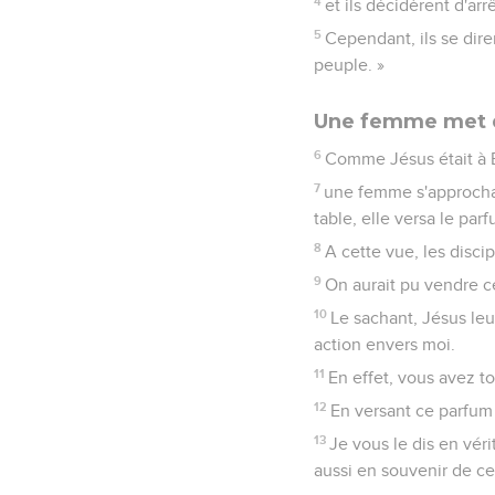
4
et ils décidèrent d'arr
5
Cependant, ils se diren
peuple. »
Une femme met du
6
Comme Jésus était à B
7
une femme s'approcha 
table, elle versa le parf
8
A cette vue, les discip
9
On aurait pu vendre ce
10
Le sachant, Jésus leu
action envers moi.
11
En effet, vous avez t
12
En versant ce parfum 
13
Je vous le dis en vér
aussi en souvenir de cet