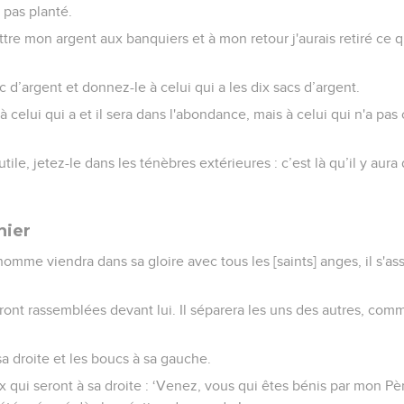
i pas planté.
mettre mon argent aux banquiers et à mon retour j'aurais retiré ce 
c d’argent et donnez-le à celui qui a les dix sacs d’argent.
à celui qui a et il sera dans l'abondance, mais à celui qui n'a p
tile, jetez-le dans les ténèbres extérieures : c’est là qu’il y aura
nier
'homme viendra dans sa gloire avec tous les [saints] anges, il s'as
ront rassemblées devant lui. Il séparera les uns des autres, com
 sa droite et les boucs à sa gauche.
eux qui seront à sa droite : ‘Venez, vous qui êtes bénis par mon P