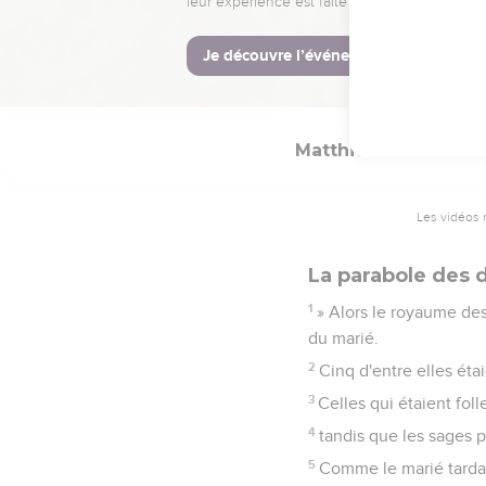
50
le maître de ce servit
51
Il le punira sévèremen
grincements de dents.
Matthieu
25
Les vidéos 
La parabole des d
1
» Alors le royaume des 
du marié.
2
Cinq d'entre elles étai
3
Celles qui étaient fol
4
tandis que les sages p
5
Comme le marié tardait