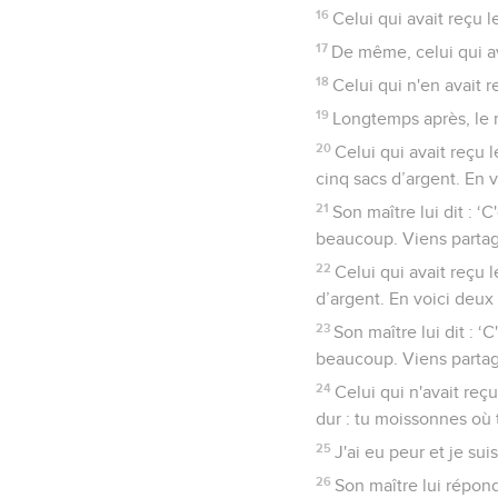
16
Celui qui avait reçu l
17
De même, celui qui av
18
Celui qui n'en avait r
19
Longtemps après, le m
20
Celui qui avait reçu 
cinq sacs d’argent. En v
21
Son maître lui dit : ‘C
beaucoup. Viens partage
22
Celui qui avait reçu 
d’argent. En voici deux 
23
Son maître lui dit : ‘
beaucoup. Viens partage
24
Celui qui n'avait reç
dur : tu moissonnes où t
25
J'ai eu peur et je sui
26
Son maître lui répond