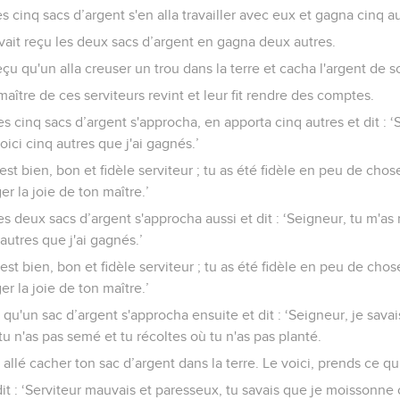
es cinq sacs d’argent s'en alla travailler avec eux et gagna cinq a
ait reçu les deux sacs d’argent en gagna deux autres.
eçu qu'un alla creuser un trou dans la terre et cacha l'argent de s
aître de ces serviteurs revint et leur fit rendre des comptes.
les cinq sacs d’argent s'approcha, en apporta cinq autres et dit : 
oici cinq autres que j'ai gagnés.’
'est bien, bon et fidèle serviteur ; tu as été fidèle en peu de chose
r la joie de ton maître.’
les deux sacs d’argent s'approcha aussi et dit : ‘Seigneur, tu m'a
autres que j'ai gagnés.’
C'est bien, bon et fidèle serviteur ; tu as été fidèle en peu de chose
r la joie de ton maître.’
u qu'un sac d’argent s'approcha ensuite et dit : ‘Seigneur, je sa
u n'as pas semé et tu récoltes où tu n'as pas planté.
s allé cacher ton sac d’argent dans la terre. Le voici, prends ce qui 
it : ‘Serviteur mauvais et paresseux, tu savais que je moissonne 