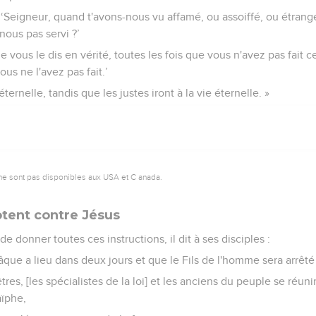
: ‘Seigneur, quand t'avons-nous vu affamé, ou assoiffé, ou étran
nous pas servi ?’
‘Je vous le dis en vérité, toutes les fois que vous n'avez pas fait c
ous ne l'avez pas fait.’
 éternelle, tandis que les justes iront à la vie éternelle. »
ne sont pas disponibles aux USA et C anada.
tent contre Jésus
de donner toutes ces instructions, il dit à ses disciples :
que a lieu dans deux jours et que le Fils de l'homme sera arrêté p
tres, [les spécialistes de la loi] et les anciens du peuple se réun
aïphe,