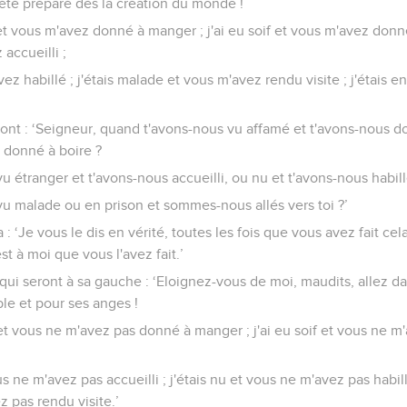
été préparé dès la création du monde !
 et vous m'avez donné à manger ; j'ai eu soif et vous m'avez donné 
accueilli ;
vez habillé ; j'étais malade et vous m'avez rendu visite ; j'étais e
ront : ‘Seigneur, quand t'avons-nous vu affamé et t'avons-nous 
s donné à boire ?
 étranger et t'avons-nous accueilli, ou nu et t'avons-nous habill
u malade ou en prison et sommes-nous allés vers toi ?’
a : ‘Je vous le dis en vérité, toutes les fois que vous avez fait cel
st à moi que vous l'avez fait.’
 qui seront à sa gauche : ‘Eloignez-vous de moi, maudits, allez da
ble et pour ses anges !
m et vous ne m'avez pas donné à manger ; j'ai eu soif et vous ne 
us ne m'avez pas accueilli ; j'étais nu et vous ne m'avez pas habill
z pas rendu visite.’