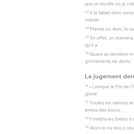
que je récolte où je n'a
27
Il te fallait donc re
intérêt.
28
Prenez-lui donc le sa
29
En effet, on donnera 
qu'il a.
30
Quant au serviteur inu
grincements de dents.’
Le jugement der
31
» Lorsque le Fils de l
gloire.
32
Toutes les nations se
brebis des boucs ;
33
il mettra les brebis à
34
Alors le roi dira à c