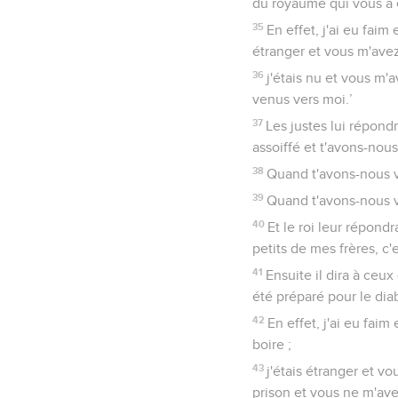
du royaume qui vous a 
35
En effet, j'ai eu faim
étranger et vous m'avez 
36
j'étais nu et vous m'a
venus vers moi.’
37
Les justes lui répond
assoiffé et t'avons-nou
38
Quand t'avons-nous vu
39
Quand t'avons-nous v
40
Et le roi leur répondr
petits de mes frères, c'e
41
Ensuite il dira à ceux
été préparé pour le dia
42
En effet, j'ai eu fai
boire ;
43
j'étais étranger et vo
prison et vous ne m'ave