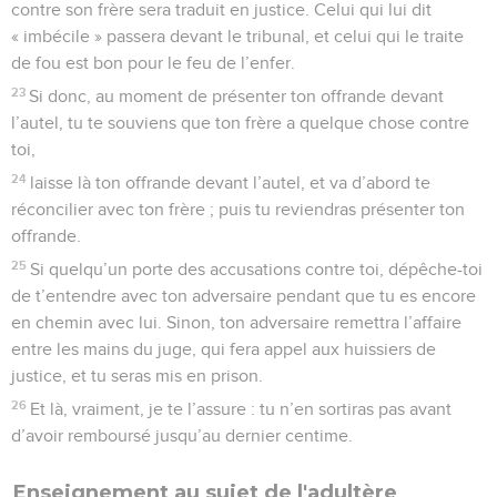
justice, et tu seras mis en prison.
26
Et là, vraiment, je te l’assure : tu n’en sortiras pas avant
d’avoir remboursé jusqu’au dernier centime.
Enseignement au sujet de l'adultère
27
—Vous avez appris qu’il a été dit : « Tu ne commettras pas
d’adultère. »
28
Eh bien, moi je vous dis : Si quelqu’un jette sur une
femme un regard chargé de désir, il a déjà commis adultère
avec elle dans son cœur.
29
Par conséquent, si ton œil droit te fait tomber dans le
péché, arrache-le et jette-le au loin, car il vaut mieux pour toi
perdre un de tes organes que de voir ton corps entier
précipité en enfer.
30
Si ta main droite te fait tomber dans le péché, coupe-la et
jette-la au loin. Il vaut mieux pour toi perdre un de tes
membres que de voir tout ton corps jeté en enfer.