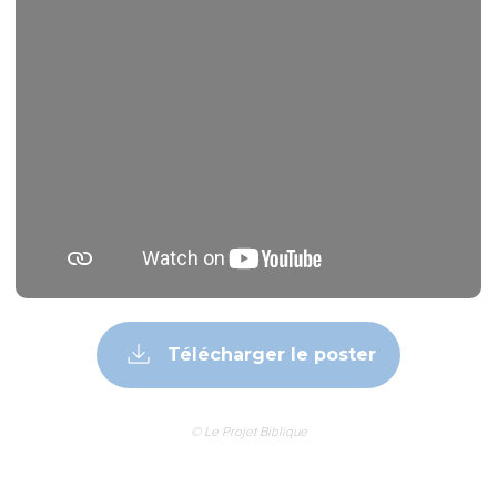
© Le Projet Biblique
L’auteur du premier évangile est un *Juif lettré que la
tradition la plus ancienne identifie à Matthieu, le *collecteur
d’impôts, un des douze *apôtres. Il écrit pour des Juifs
auxquels il a souci de montrer, par ses abondantes citations
de l’Ancien Testament, que Jésus accomplit les prophéties.
Son évangile s’organise autour de cinq longs discours de
Jésus :
—le sermon « sur la montagne », qui traite du comportement
du *disciple (ch. 5-7) ;
—les recommandations aux disciples avant le départ en
mission (ch. 10) ;