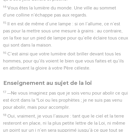
est écrit dans la *Loi ou les prophètes ; je ne suis pas venu
pour abolir, mais pour accomplir.
18
Oui, vraiment, je vous l’assure : tant que le ciel et la terre
resteront en place, ni la plus petite lettre de la Loi, ni même
un point sur un i n’en sera supprimé jusqu’à ce que tout se
réalise.
19
Par conséquent, si quelqu’un n’obéit pas à un seul de ces
commandements — même s’il s’agit du moindre d’entre eux
— et s’il apprend aux autres à faire de même, il sera lui-
même considéré comme « le moindre » dans le *royaume
des cieux. Au contraire, celui qui obéira à ces
commandements et qui les enseignera aux autres, sera
considéré comme grand dans le royaume des cieux.
20
Je vous le dis : si vous n’obéissez pas à la Loi mieux que
les *spécialistes de la Loi et les *pharisiens, vous n’entrerez
pas dans le royaume des cieux.
Enseignement au sujet de la colère