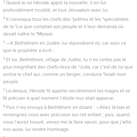
8
Puis il les envoya à Bethléhem en disant : —Allez là-bas et
renseignez-vous avec précision sur cet enfant ; puis, quand
vous l’aurez trouvé, venez me le faire savoir, pour que j’aille,
moi aussi, lui rendre hommage.
9
Quand le roi leur eut donné ces instructions, les mages se
mirent en route. Et voici : l’étoile qu’ils avaient vu se lever
les précédait. Elle parvint au-dessus de l’endroit où se
trouvait le petit enfant. Et là, elle s’arrêta.
10
En revoyant l’étoile, les mages furent remplis de joie.
11
Ils entrèrent dans la maison, virent l’enfant avec Marie, sa
mère et, tombant à genoux, ils lui rendirent hommage. Puis
ils ouvrirent leurs coffrets et lui offrirent en cadeau de l’or,
de l’*encens et de la *myrrhe.
12
Cependant, Dieu les avertit par un rêve de ne pas
retourner auprès d’Hérode. Ils regagnèrent donc leur pays
par un autre chemin.