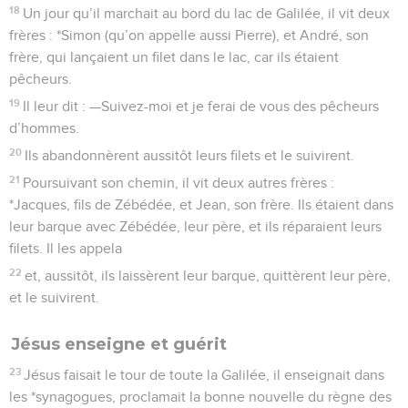
Jésus enseigne et guérit
23
Jésus faisait le tour de toute la Galilée, il enseignait dans
les *synagogues, proclamait la bonne nouvelle du règne des
cieux et guérissait ceux qu’il rencontrait de toutes leurs
maladies et de toutes leurs infirmités.
24
Bientôt, on entendit parler de lui dans toute la *Syrie. On
lui amena tous ceux qui étaient atteints de diverses maladies
et souffraient de divers maux : ceux qui étaient sous
l’emprise de démons ainsi que des épileptiques et des
paralysés, et il les guérit tous.
25
Des foules nombreuses se mirent à le suivre ; elles étaient
venues de la Galilée, de la région des « Dix Villes », de
*Jérusalem, de la *Judée et du territoire transjordanien.
La Bible Du Semeur Copyright © 1992, 1999 by Biblica, Inc.® Used by permission.
All rights reserved worldwide.