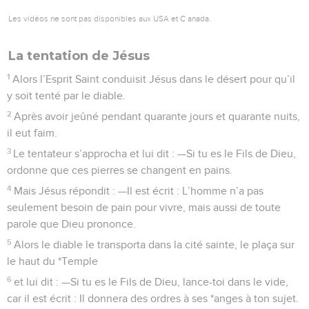
5
Alors le diable le transporta dans la cité sainte, le plaça sur
le haut du *Temple
6
et lui dit : —Si tu es le Fils de Dieu, lance-toi dans le vide,
car il est écrit : Il donnera des ordres à ses *anges à ton sujet.
Ils te porteront sur leurs mains, pour que ton pied ne heurte
aucune pierre.
7
Jésus lui dit : —Il est aussi écrit : Tu ne forceras pas la main
du Seigneur, ton Dieu.
8
Le diable le transporta encore sur une très haute
montagne. Là, il lui montra tous les royaumes du monde et
leur magnificence.
9
Puis il lui dit : —Tout cela, je te le donnerai si tu te
prosternes devant moi pour m’adorer.
10
Alors Jésus lui dit : —Va-t’en, *Satan ! Car il est écrit : Tu
adoreras le Seigneur, ton Dieu, et c’est à lui seul que tu
rendras un culte.
11
Là-dessus, le diable le laissa. Et voici que des anges