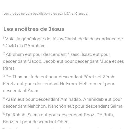
4
Aram eut pour descendant Aminadab. Aminadab eut pour
descendant Nahchôn, Nahchôn eut pour descendant Salma.
5
De Rahab, Salma eut pour descendant Booz. De Ruth,
Booz eut pour descendant Obed.
6
Obed eut pour descendant Isaï. Isaï eut pour descendant le
roi David. De la femme d’Urie, David eut pour descendant
*Salomon.
7
Salomon eut pour descendant Roboam. Roboam eut pour
descendant Abiya. Abiya eut pour descendant Asa.
8
Asa eut pour descendant Josaphat. Josaphat eut pour
descendant Yoram. Yoram eut pour descendant Ozias.
9
Ozias eut pour descendant Yotham. Yotham eut pour
descendant Ahaz. Ahaz eut pour descendant Ezéchias.
10
Ezéchias eut pour descendant Manassé. Manassé eut pour
descendant Amôn. Amôn eut pour descendant Josias.
11
A l’époque de la déportation à Babylone, Josias eut pour
descendant Yékonia et ses frères.