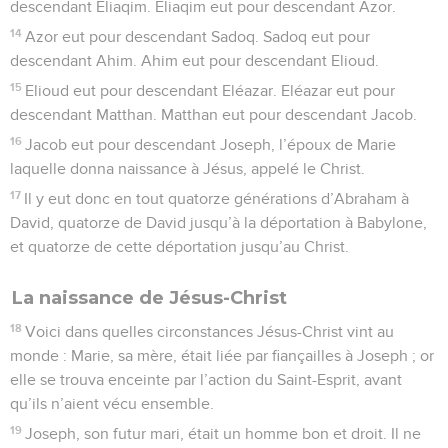
monde : Marie, sa mère, était liée par fiançailles à Joseph ; or
elle se trouva enceinte par l’action du Saint-Esprit, avant
qu’ils n’aient vécu ensemble.
19
Joseph, son futur mari, était un homme bon et droit. Il ne
voulait pas la livrer au déshonneur. C’est pourquoi il se
proposa de rompre ses fiançailles sans en ébruiter la raison.
20
Il réfléchissait à ce projet quand un *ange du Seigneur lui
apparut en rêve et lui dit : —Joseph, descendant de *David,
ne crains pas de prendre Marie pour femme, car l’enfant
qu’elle porte vient de l’Esprit Saint.
21
Elle donnera naissance à un fils, tu l’appelleras Jésus.
C’est lui, en effet, qui *sauvera son peuple de ses péchés.
22
Tout cela arriva pour que s’accomplisse cette parole du
Seigneur transmise par le *prophète :
23
Voici, la jeune fille vierge sera enceinte. Et elle enfantera
un fils que l’on appellera Emmanuel, ce qui veut dire : Dieu
est avec nous.