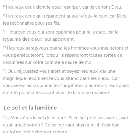
Le sel et la lumière
13
—Vous êtes le sel de la terre. Si ce sel perd sa saveur, avec
quoi la salera-t-on ? Ce sel ne vaut plus rien : il n’est bon
qu’à être jeté dehors et piétiné.
14
Vous êtes la lumière du monde. Une ville au sommet
d’une colline n’échappe pas aux regards.
15
Il en est de même d’une lampe : si on l’allume, ce n’est
pas pour la mettre sous une mesure à grains : au contraire,
on la fixe sur un pied de lampe pour qu’elle éclaire tous ceux
qui sont dans la maison.
16
C’est ainsi que votre lumière doit briller devant tous les
hommes, pour qu’ils voient le bien que vous faites et qu’ils
en attribuent la gloire à votre Père céleste.
Enseignement au sujet de la loi
17
—Ne vous imaginez pas que je sois venu pour abolir ce qui