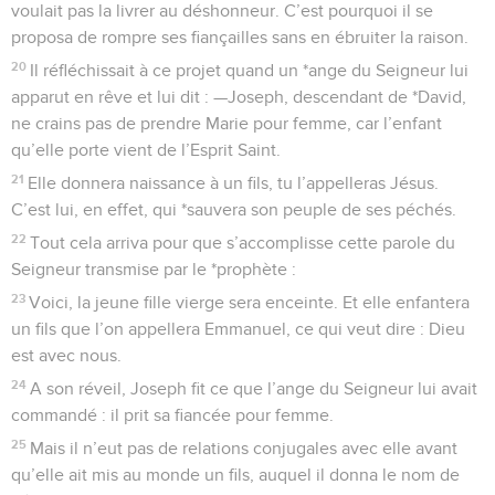
24
A son réveil, Joseph fit ce que l’ange du Seigneur lui avait
commandé : il prit sa fiancée pour femme.
25
Mais il n’eut pas de relations conjugales avec elle avant
qu’elle ait mis au monde un fils, auquel il donna le nom de
Jésus.
La Bible Du Semeur Copyright © 1992, 1999 by Biblica, Inc.® Used by permission.
All rights reserved worldwide.
Matthieu
2
Les vidéos ne sont pas disponibles aux USA et C anada.
Des savants viennent voir Jésus
1
Jésus était né à Bethléhem en *Judée, sous le règne du roi
*Hérode. Or, des mages venant de l’Orient arrivèrent à