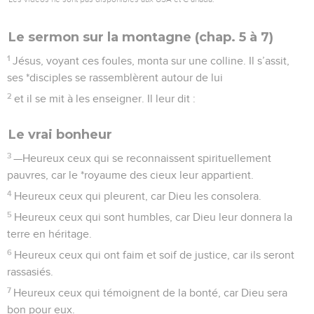
6
Heureux ceux qui ont faim et soif de justice, car ils seront
rassasiés.
7
Heureux ceux qui témoignent de la bonté, car Dieu sera
bon pour eux.
8
Heureux ceux dont le cœur est *pur, car ils verront Dieu.
9
Heureux ceux qui répandent autour d’eux la paix, car Dieu
les reconnaîtra pour ses fils.
10
Heureux ceux qui sont opprimés pour la justice, car le
royaume des cieux leur appartient.
11
Heureux serez-vous quand les hommes vous insulteront et
vous persécuteront, lorsqu’ils répandront toutes sortes de
calomnies sur votre compte à cause de moi.
12
Oui, réjouissez-vous alors et soyez heureux, car une
magnifique récompense vous attend dans les cieux. Car
vous serez ainsi comme les *prophètes d’autrefois : eux aussi
ont été persécutés avant vous de la même manière.