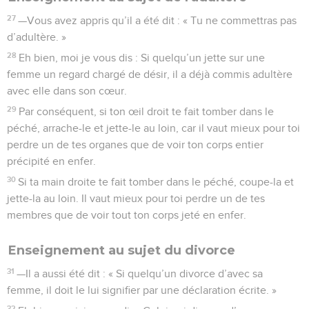
Enseignement au sujet du divorce
31
—Il a aussi été dit : « Si quelqu’un divorce d’avec sa
femme, il doit le lui signifier par une déclaration écrite. »
32
Eh bien, moi, je vous dis : Celui qui divorce d’avec sa
femme — sauf en cas d’immoralité sexuelle — l’expose à
devenir adultère, et celui qui épouse une femme divorcée
commet lui-même un adultère.
Enseignement au sujet des serments
33
—Vous avez encore appris qu’il a été dit à nos ancêtres :
« Tu ne rompras pas ton serment ; ce que tu as promis avec
serment devant le Seigneur, tu l’accompliras. »
34
Eh bien, moi je vous dis de ne pas faire de serment du
tout. Ne dites pas : « Je le jure par le ciel », car le ciel, c’est le
trône de Dieu.
35
Ou : « J’en prends la terre à témoin », car elle est