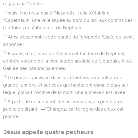
public en disant : —*Changez, car le règne des cieux est
proche.
Jésus appelle quatre pêcheurs
18
Un jour qu’il marchait au bord du lac de Galilée, il vit deux
frères : *Simon (qu’on appelle aussi Pierre), et André, son
frère, qui lançaient un filet dans le lac, car ils étaient
pêcheurs.
19
Il leur dit : —Suivez-moi et je ferai de vous des pêcheurs
d’hommes.
20
Ils abandonnèrent aussitôt leurs filets et le suivirent.
21
Poursuivant son chemin, il vit deux autres frères :
*Jacques, fils de Zébédée, et Jean, son frère. Ils étaient dans
leur barque avec Zébédée, leur père, et ils réparaient leurs
filets. Il les appela
22
et, aussitôt, ils laissèrent leur barque, quittèrent leur père,
et le suivirent.