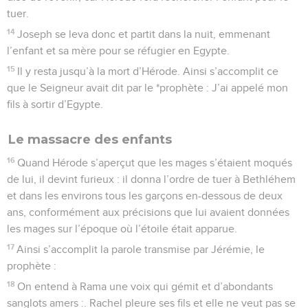
17
Ainsi s’accomplit la parole transmise par Jérémie, le
prophète :
18
On entend à Rama une voix qui gémit et d’abondants
sanglots amers :. Rachel pleure ses fils et elle ne veut pas se
laisser consoler car ses fils ne sont plus.
Le retour d'Égypte
19
Après la mort d’Hérode, un *ange du Seigneur apparut en
rêve à Joseph, en Egypte,
20
et lui dit : —Lève-toi, prends l’enfant et sa mère et
retourne avec eux dans le pays d’*Israël, car ceux qui
voulaient tuer l’enfant sont morts.
21
Joseph se leva, prit l’enfant et sa mère et retourna dans le
pays d’Israël.
22
Mais il apprit qu’Archélaüs était devenu roi de Judée à la
place de son père Hérode. Il eut donc peur de s’y installer,