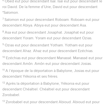
12
Après la déportation à Babylone, Yékonia eut pour
descendant Chéaltiel. Chéaltiel eut pour descendant
Zorobabel.
13
Zorobabel eut pour descendant Abioud. Abioud eut pour
descendant Eliaqim. Eliaqim eut pour descendant Azor.
14
Azor eut pour descendant Sadoq. Sadoq eut pour
descendant Ahim. Ahim eut pour descendant Elioud.
15
Elioud eut pour descendant Eléazar. Eléazar eut pour
descendant Matthan. Matthan eut pour descendant Jacob.
16
Jacob eut pour descendant Joseph, l’époux de Marie
laquelle donna naissance à Jésus, appelé le Christ.
17
Il y eut donc en tout quatorze générations d’Abraham à
David, quatorze de David jusqu’à la déportation à Babylone,
et quatorze de cette déportation jusqu’au Christ.
La naissance de Jésus-Christ
18
Voici dans quelles circonstances Jésus-Christ vint au