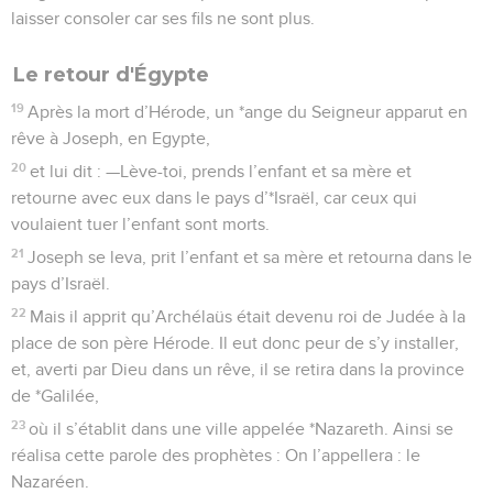
et, averti par Dieu dans un rêve, il se retira dans la province
de *Galilée,
23
où il s’établit dans une ville appelée *Nazareth. Ainsi se
réalisa cette parole des prophètes : On l’appellera : le
Nazaréen.
La Bible Du Semeur Copyright © 1992, 1999 by Biblica, Inc.® Used by permission.
All rights reserved worldwide.
Matthieu
3
Les vidéos ne sont pas disponibles aux USA et C anada.
La prédication de Jean-Baptiste
1
En ce temps-là, parut Jean-Baptiste. Il se mit à prêcher dans
le désert de *Judée.