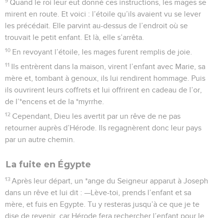
La fuite en Égypte
13
Après leur départ, un *ange du Seigneur apparut à Joseph
dans un rêve et lui dit : —Lève-toi, prends l’enfant et sa
mère, et fuis en Egypte. Tu y resteras jusqu’à ce que je te
dise de revenir, car Hérode fera rechercher l’enfant pour le
tuer.
14
Joseph se leva donc et partit dans la nuit, emmenant
l’enfant et sa mère pour se réfugier en Egypte.
15
Il y resta jusqu’à la mort d’Hérode. Ainsi s’accomplit ce
que le Seigneur avait dit par le *prophète : J’ai appelé mon
fils à sortir d’Egypte.
Le massacre des enfants
16
Quand Hérode s’aperçut que les mages s’étaient moqués
de lui, il devint furieux : il donna l’ordre de tuer à Bethléhem
et dans les environs tous les garçons en-dessous de deux
ans, conformément aux précisions que lui avaient données
les mages sur l’époque où l’étoile était apparue.