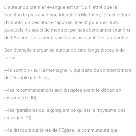
—les *paraboles qui expliquent ce qu’est le *royaume des
cieux (ch. 13) ;
—le discours sur la vie de l’Eglise, la communauté qui
appartient au Christ (ch. 18) ;
—le discours sur la fin des temps (ch. 24-25).
Le thème du royaume des cieux apparaît comme central
dans l’enseignement de Jésus, ce que confirme
l’appellation fréquente de Jésus comme « *Fils de David ».
Jésus est le roi qui devait venir, qu’annonçaient les
*prophètes : tel est le message de Matthieu. Les mages
apportent des cadeaux « au roi des *Juifs » (2.2). Jésus
proclame que « le règne des cieux est proche » (4.17) et qu’il
appartient à ceux qui *changent de vie (4.7), qui
reconnaissent leur besoin de Dieu (5.1-10).
Mais le roi a beau donner les signes du royaume en