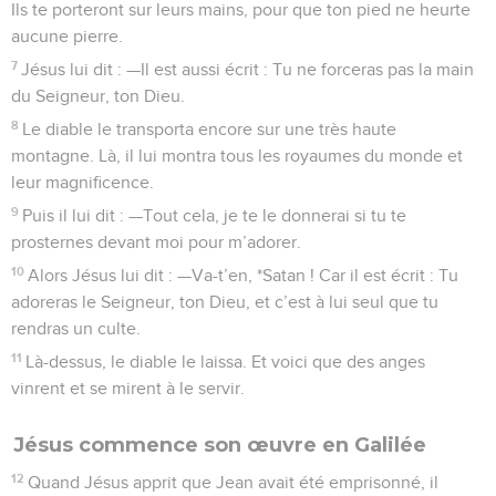
vinrent et se mirent à le servir.
Jésus commence son œuvre en Galilée
12
Quand Jésus apprit que Jean avait été emprisonné, il
regagna la *Galilée,
13
mais il ne resta pas à *Nazareth. Il alla s’établir à
*Capernaüm, une ville située au bord du lac, aux confins des
territoires de Zabulon et de Nephtali.
14
Ainsi s’accomplit cette parole du *prophète *Esaïe qui avait
annoncé :
15
Ecoute, ô toi, terre de Zabulon et toi, terre de Nephtali,
contrée voisine de la mer, située au-delà du *Jourdain, ô toi,
Galilée des nations païennes :
16
Le peuple qui vivait dans les ténèbres a vu briller une
grande lumière, et sur ceux qui habitaient dans le pays sur
lequel planait l’ombre de la mort, une lumière s’est levée.
17
A partir de ce moment, Jésus commença à prêcher en