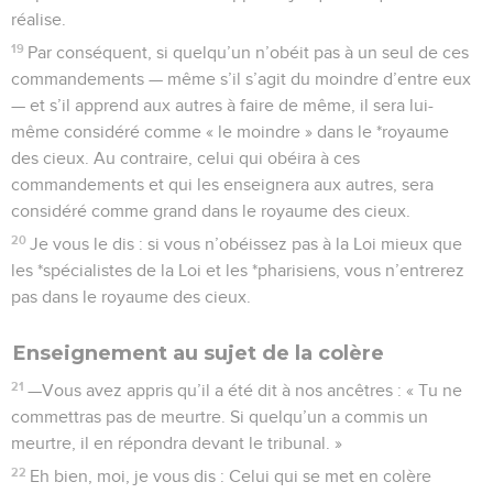
21
—Vous avez appris qu’il a été dit à nos ancêtres : « Tu ne
commettras pas de meurtre. Si quelqu’un a commis un
meurtre, il en répondra devant le tribunal. »
22
Eh bien, moi, je vous dis : Celui qui se met en colère
contre son frère sera traduit en justice. Celui qui lui dit
« imbécile » passera devant le tribunal, et celui qui le traite
de fou est bon pour le feu de l’enfer.
23
Si donc, au moment de présenter ton offrande devant
l’autel, tu te souviens que ton frère a quelque chose contre
toi,
24
laisse là ton offrande devant l’autel, et va d’abord te
réconcilier avec ton frère ; puis tu reviendras présenter ton
offrande.
25
Si quelqu’un porte des accusations contre toi, dépêche-toi
de t’entendre avec ton adversaire pendant que tu es encore
en chemin avec lui. Sinon, ton adversaire remettra l’affaire
entre les mains du juge, qui fera appel aux huissiers de