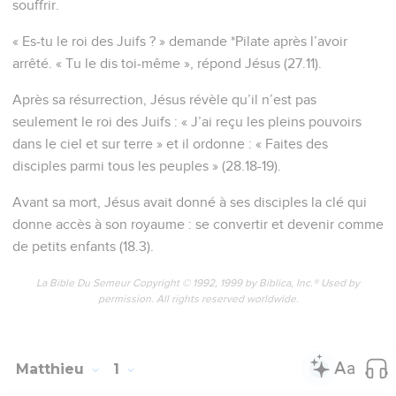
permission. All rights reserved worldwide.
Matthieu
1
Les vidéos ne sont pas disponibles aux USA et C anada.
Les ancêtres de Jésus
1
Voici la généalogie de Jésus-Christ, de la descendance de
*David et d’*Abraham.
2
Abraham eut pour descendant *Isaac. Isaac eut pour
descendant *Jacob. Jacob eut pour descendant *Juda et ses
frères.
3
De Thamar, Juda eut pour descendant Péretz et Zérah.
Péretz eut pour descendant Hetsrom. Hetsrom eut pour
descendant Aram.