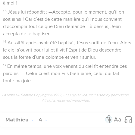
Matthieu
4
Les vidéos ne sont pas disponibles aux USA et C anada.
La tentation de Jésus
1
Alors l’Esprit Saint conduisit Jésus dans le désert pour qu’il
y soit tenté par le diable.
2
Après avoir jeûné pendant quarante jours et quarante nuits,
il eut faim.
3
Le tentateur s’approcha et lui dit : —Si tu es le Fils de Dieu,
ordonne que ces pierres se changent en pains.
4
Mais Jésus répondit : —Il est écrit : L’homme n’a pas
seulement besoin de pain pour vivre, mais aussi de toute
parole que Dieu prononce.