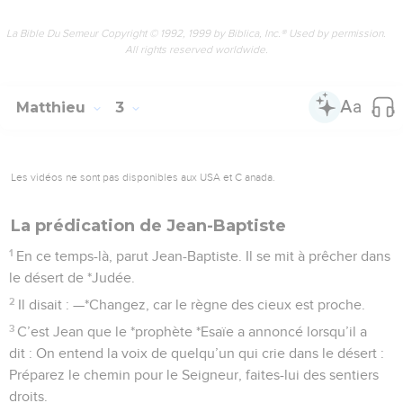
2
Il disait : —*Changez, car le règne des cieux est proche.
3
C’est Jean que le *prophète *Esaïe a annoncé lorsqu’il a
dit : On entend la voix de quelqu’un qui crie dans le désert :
Préparez le chemin pour le Seigneur, faites-lui des sentiers
droits.
4
Jean portait un vêtement de poil de chameau maintenu
autour de la taille par une ceinture de cuir. Il se nourrissait de
sauterelles et de miel sauvage.
5
On venait à lui de *Jérusalem, de la Judée entière et de
toutes les contrées riveraines du *Jourdain.
6
Tous se faisaient baptiser par lui dans le Jourdain, en
reconnaissant ainsi leurs péchés.
7
Beaucoup de *pharisiens et de *sadducéens venaient se
faire baptiser par lui. Il leur dit : —Espèces de vipères ! Qui
vous a enseigné à fuir la colère de Dieu qui va se
manifester ?
8
Montrez plutôt par vos actes que vous avez changé de vie.