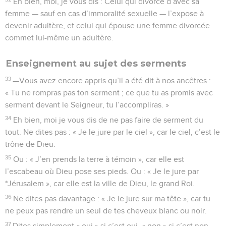
l’escabeau où Dieu pose ses pieds. Ou : « Je le jure par
*Jérusalem », car elle est la ville de Dieu, le grand Roi.
36
Ne dites pas davantage : « Je le jure sur ma tête », car tu
ne peux pas rendre un seul de tes cheveux blanc ou noir.
37
Dites simplement « oui » si c’est oui, « non » si c’est non.
Tous les serments qu’on y ajoute viennent du diable.
Enseignement au sujet de la vengeance
38
—Vous avez appris qu’il a été dit : « œil pour œil, dent
pour dent. »
39
Eh bien, moi je vous dis : Ne résistez pas à celui qui vous
veut du mal ; au contraire, si quelqu’un te gifle sur la joue
droite, tends-lui aussi l’autre.
40
Si quelqu’un veut te faire un procès pour avoir ta chemise,
ne l’empêche pas de prendre aussi ton vêtement.
41
Et si quelqu’un te réquisitionne pour porter un fardeau sur
Contenus
Versions
Commentaires
Strong
Dictionnaire
un kilomètre, porte-le sur deux kilomètres avec lui.