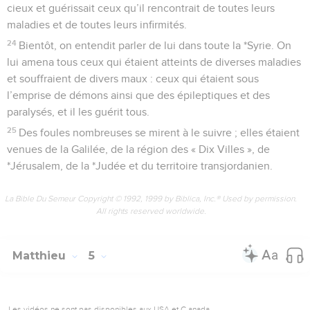
Matthieu
5
Les vidéos ne sont pas disponibles aux USA et C anada.
Le sermon sur la montagne (chap. 5 à 7)
1
Jésus, voyant ces foules, monta sur une colline. Il s’assit,
ses *disciples se rassemblèrent autour de lui
2
et il se mit à les enseigner. Il leur dit :
Le vrai bonheur
3
—Heureux ceux qui se reconnaissent spirituellement
pauvres, car le *royaume des cieux leur appartient.
4
Heureux ceux qui pleurent, car Dieu les consolera.
5
Heureux ceux qui sont humbles, car Dieu leur donnera la
terre en héritage.