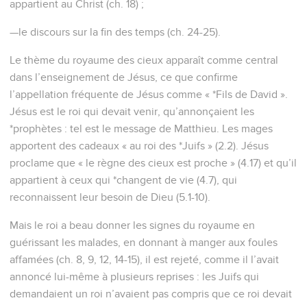
guérissant les malades, en donnant à manger aux foules
affamées (ch. 8, 9, 12, 14-15), il est rejeté, comme il l’avait
annoncé lui-même à plusieurs reprises : les Juifs qui
demandaient un roi n’avaient pas compris que ce roi devait
souffrir.
« Es-tu le roi des Juifs ? » demande *Pilate après l’avoir
arrêté. « Tu le dis toi-même », répond Jésus (27.11).
Après sa résurrection, Jésus révèle qu’il n’est pas
seulement le roi des Juifs : « J’ai reçu les pleins pouvoirs
dans le ciel et sur terre » et il ordonne : « Faites des
disciples parmi tous les peuples » (28.18-19).
Avant sa mort, Jésus avait donné à ses disciples la clé qui
donne accès à son royaume : se convertir et devenir comme
de petits enfants (18.3).
La Bible Du Semeur Copyright © 1992, 1999 by Biblica, Inc.® Used by