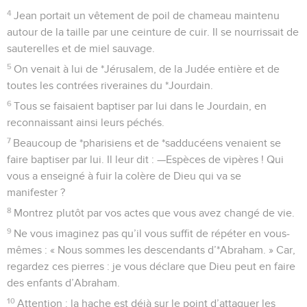
9
Ne vous imaginez pas qu’il vous suffit de répéter en vous-
mêmes : « Nous sommes les descendants d’*Abraham. » Car,
regardez ces pierres : je vous déclare que Dieu peut en faire
des enfants d’Abraham.
10
Attention : la hache est déjà sur le point d’attaquer les
arbres à la racine. Tout arbre qui ne produit pas de bon fruit
sera coupé et jeté au feu.
11
—Moi, je vous baptise dans l’eau, en signe de votre
changement de vie. Mais quelqu’un vient après moi : il est
bien plus puissant que moi et je ne suis même pas digne de
lui enlever les sandales. C’est lui qui vous baptisera dans le
Saint-Esprit et le feu.
12
Il tient en main sa pelle à vanner il va nettoyer son aire de
battage et amasser le blé dans son grenier. Quant à la bale, il
la brûlera dans un feu qui ne s’éteindra jamais.
Le baptême de Jésus
13
C’est à cette époque que parut Jésus. Il se rendit de la