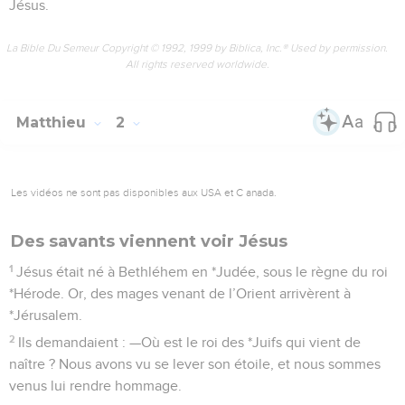
*Jérusalem.
2
Ils demandaient : —Où est le roi des *Juifs qui vient de
naître ? Nous avons vu se lever son étoile, et nous sommes
venus lui rendre hommage.
3
Quand le roi Hérode apprit la nouvelle, il en fut
profondément troublé, et tout Jérusalem avec lui.
4
Il convoqua tous les chefs des *prêtres et les *spécialistes
de la *Loi que comptait son peuple et il leur demanda où
devait naître le *Messie.
5
—A Bethléhem en Judée, lui répondirent-ils, car voici ce
que le prophète a écrit :
6
Et toi, Bethléhem, village de Judée, tu n’es certes pas le
plus insignifiant des chefs-lieux de *Juda, car c’est de toi que
sortira le chef qui, comme un berger, conduira *Israël mon
peuple.
7
Là-dessus, Hérode fit appeler secrètement les mages et se
fit préciser à quel moment l’étoile leur était apparue.