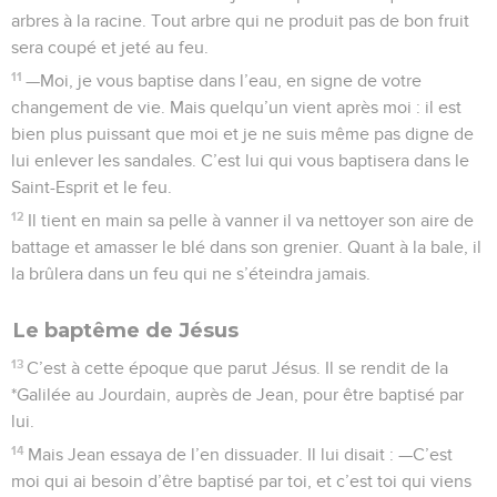
*Galilée au Jourdain, auprès de Jean, pour être baptisé par
lui.
14
Mais Jean essaya de l’en dissuader. Il lui disait : —C’est
moi qui ai besoin d’être baptisé par toi, et c’est toi qui viens
à moi !
15
Jésus lui répondit : —Accepte, pour le moment, qu’il en
soit ainsi ! Car c’est de cette manière qu’il nous convient
d’accomplir tout ce que Dieu demande. Là-dessus, Jean
accepta de le baptiser.
16
Aussitôt après avoir été baptisé, Jésus sortit de l’eau. Alors
le ciel s’ouvrit pour lui et il vit l’Esprit de Dieu descendre
sous la forme d’une colombe et venir sur lui.
17
En même temps, une voix venant du ciel fit entendre ces
paroles : —Celui-ci est mon Fils bien-aimé, celui qui fait
toute ma joie.
La Bible Du Semeur Copyright © 1992, 1999 by Biblica, Inc.® Used by permission.
All rights reserved worldwide.