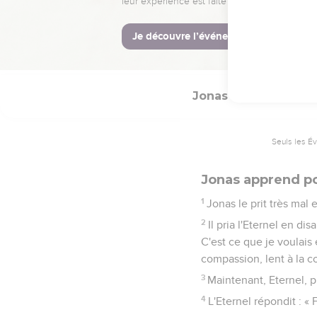
Qui sait si Dieu ne se
colère, de sorte que no
10
Dieu vit ce qu’ils fai
les avait menacés et ne 
Jonas
4
Seuls les É
Jonas apprend po
1
Jonas le prit très mal et
2
Il pria l'Eternel en di
C'est ce que je voulais 
compassion, lent à la co
3
Maintenant, Eternel, p
4
L'Eternel répondit : « F