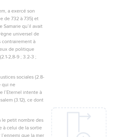
lem, a exercé son
ce de 732 à 735) et
e Samarie qu’il avait
 règne universel de
is contrairement à
jeux de politique
2.1-2,8-9 ; 3.2-3 ;
ustices sociales (2.8-
e qui ne
 l’Eternel intente à
rusalem (3.12), ce dont
 le petit nombre des
à celui de la sortie
r l’ennemi que la mer