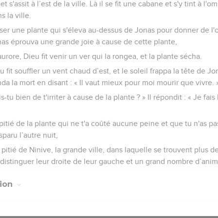
 et s'assit à l’est de la ville. Là il se fit une cabane et s'y tint à l
s la ville.
sser une plante qui s'éleva au-dessus de Jonas pour donner de l'o
nas éprouva une grande joie à cause de cette plante,
urore, Dieu fit venir un ver qui la rongea, et la plante sécha.
u fit souffler un vent chaud d’est, et le soleil frappa la tête de J
da la mort en disant : « Il vaut mieux pour moi mourir que vivre. 
s-tu bien de t'irriter à cause de la plante ? » Il répondit : « Je fais
s pitié de la plante qui ne t'a coûté aucune peine et que tu n'as pa
sparu l’autre nuit,
s pitié de Ninive, la grande ville, dans laquelle se trouvent plus 
istinguer leur droite de leur gauche et un grand nombre d’anim
tion