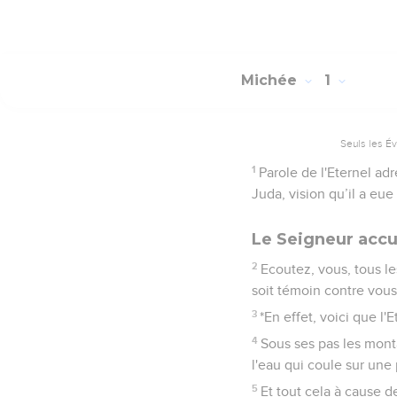
Michée
1
Seuls les É
1
Parole de l'Eternel a
Juda, vision qu’il a eu
Le Seigneur accu
2
Ecoutez, vous, tous le
soit témoin contre vous,
3
*En effet, voici que l'
4
Sous ses pas les mont
l'eau qui coule sur une
5
Et tout cela à cause d