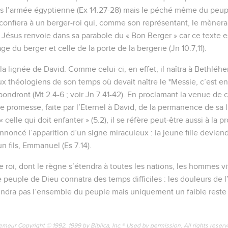
us l’armée égyptienne (Ex 14.27-28) mais le péché même du peupl
 confiera à un berger-roi qui, comme son représentant, le mènera p
 Jésus renvoie dans sa parabole du « Bon Berger » car ce texte es
ge du berger et celle de la porte de la bergerie (Jn 10.7,11).
la lignée de David. Comme celui-ci, en effet, il naîtra à Bethléhem
théologiens de son temps où devait naître le *Messie, c’est en 
épondront (Mt 2.4-6 ; voir Jn 7.41-42). En proclamant la venue de 
e promesse, faite par l’Eternel à David, de la permanence de sa li
celle qui doit enfanter » (5.2), il se réfère peut-être aussi à la p
noncé l’apparition d’un signe miraculeux : la jeune fille deviend
n fils, Emmanuel (Es 7.14).
 roi, dont le règne s’étendra à toutes les nations, les hommes viv
e peuple de Dieu connatra des temps difficiles : les douleurs de l
eindra pas l’ensemble du peuple mais uniquement un faible reste 
emeur Copyright © 1992, 1999 by Biblica, Inc.® Used by permission. All rights reser