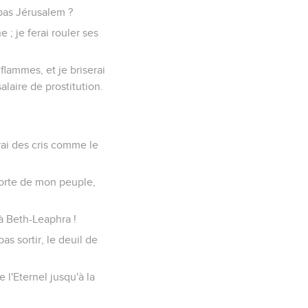
 pas Jérusalem ?
 ; je ferai rouler ses
flammes, et je briserai
alaire de prostitution.
rai des cris comme le
 porte de mon peuple,
à Beth-Leaphra !
as sortir, le deuil de
 l'Eternel jusqu'à la