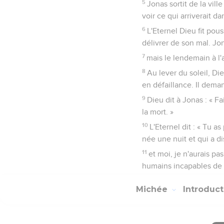
5
Jonas sortit de la ville
voir ce qui arriverait dan
6
L'Eternel Dieu fit pou
délivrer de son mal. Jo
7
mais le lendemain à l'a
8
Au lever du soleil, Die
en défaillance. Il deman
9
Dieu dit à Jonas : « Fai
la mort. »
10
L'Eternel dit : « Tu a
née une nuit et qui a di
11
et moi, je n'aurais pa
humains incapables de d
Michée
Introduc