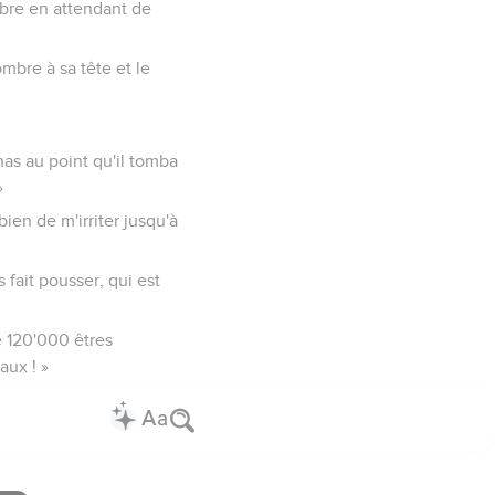
'ombre en attendant de
mbre à sa tête et le
onas au point qu'il tomba
»
 bien de m'irriter jusqu'à
s fait pousser, qui est
de 120'000 êtres
aux ! »