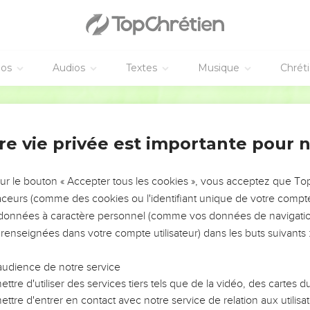
vangiles sont disponibles en vidéo pour le moment.
inive
 fut adressée à Jonas une deuxième fois :
éos
Audios
Textes
Musique
Chrét
, la grande ville, et fais-y la proclamation que je t'ordonne. »
Segond 21
 Ninive, conformément à la parole de l'Eternel. Or Ninive était un
rche pour en faire le tour.
re vie privée est importante pour 
la ville une journée de marche ; il proclamait : « Dans 40 jours, Ni
e crurent à Dieu. Ils proclamèrent un jeûne et s’habillèrent de sa
tits.
sur le bouton « Accepter tous les cookies », vous acceptez que T
traceurs (comme des cookies ou l'identifiant unique de votre compte 
 la nouvelle. Il se leva de son trône, retira son manteau, se couvri
s données à caractère personnel (comme vos données de navigatio
 renseignées dans votre compte utilisateur) dans les buts suivants 
nive cette proclamation : « Par ordre du roi et de ses grands, que 
 ne goûtent de rien, ne mangent pas et ne boivent pas d'eau !
audience de notre service
bêtes soient couverts de sacs, qu'ils crient à Dieu avec force, e
ttre d'utiliser des services tiers tels que de la vidéo, des cartes
e et aux actes de violence dont leurs mains sont coupables !
ttre d'entrer en contact avec notre service de relation aux utilisat