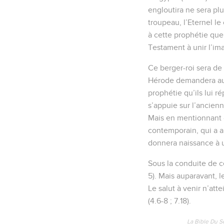
engloutira ne sera pl
troupeau, l’Eternel le
à cette prophétie que
Testament à unir l’ima
Ce berger-roi sera de 
Hérode demandera aux 
prophétie qu’ils lui r
s’appuie sur l’ancienn
Mais en mentionnant « 
contemporain, qui a an
donnera naissance à u
Sous la conduite de ce
5). Mais auparavant, l
Le salut à venir n’att
(4.6-8 ; 7.18).
La Bible Du S