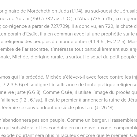
riginaire de Morécheth en Juda (1.1,14), au sud-ouest de Jérusa
gnes de Yotam (750 à 732 av. J.-C.), d’Ahaz (735 à 715 ; co-régen
; co-régence à partir de 727/729). Il a donc vu, en 722, la chute d
temporain d’Esaïe, il a en commun avec lui une prophétie sur le
tre religieux des peuples du monde entier (4.1-4,5 ; Es 2.2-5). Ma
membre de l’aristocratie, s’intéresse tout particulièrement aux en
nale, Michée, d’origine rurale, a surtout le souci du petit peuple (
Amos qui l’a précédé, Michée s’élève-t-il avec force contre les inj
2 ; 7.2-3,5-6) et souligne l’insuffisance de toute pratique religieus
e vie juste (6.6-8). Comme Osée, il utilise l’image du procès que
’alliance (1.2 ; 6.1ss.). Il est le premier à annoncer la ruine de Jé
Jérémie se souviendront un siècle plus tard (Jr 26.18).
 n’abandonnera pas son peuple. Comme un berger, il rassemblera
u qui subsistera, et les conduira en un nouvel exode, comparable 
et exode pourtant sera plus miraculeux encore que le premier. Ca