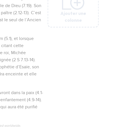
e de Dieu (7.19). Son
Ajouter une
Ajouter une
Ajouter une
Ajouter une
Ajouter une
Ajouter une
aître (2.12-13). C’est
colonne
colonne
colonne
colonne
colonne
colonne
t le seul de l’Ancien
 (5.1), et lorsque
citant cette
ce roi, Michée
gnée (2 S 7.13-14).
rophétie d’Esaïe, son
ra enceinte et elle
ront dans la paix (4.1-
’enfantement (4.9-14).
qui aura été purifié
ved worldwide.