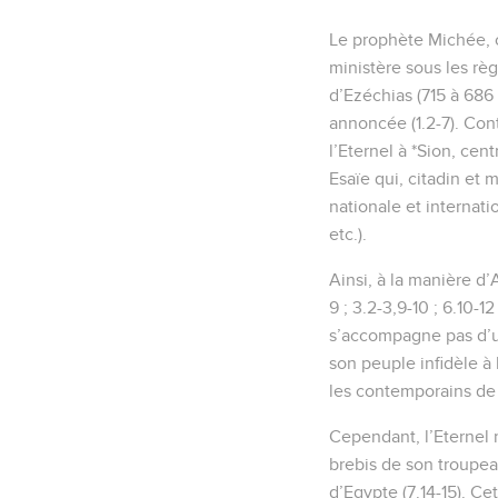
Le prophète Michée, o
ministère sous les rè
d’Ezéchias (715 à 686 
annoncée (1.2-7). Con
l’Eternel à *Sion, cen
Esaïe qui, citadin et 
nationale et internatio
etc.).
Ainsi, à la manière d’
9 ; 3.2-3,9-10 ; 6.10-1
s’accompagne pas d’un
son peuple infidèle à l
les contemporains de 
Cependant, l’Eternel
brebis de son troupea
d’Egypte (7.14-15). C