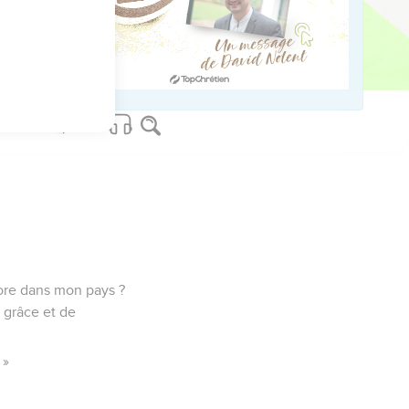
a pas à son ardente
u regretta le mal dont il
ncore dans mon pays ?
e grâce et de
 »