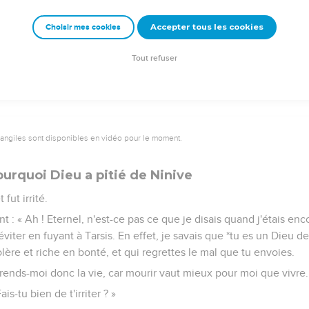
 ravisera pas et ne reviendra pas sur sa décision, s'il ne renoncer
us ne mourions pas ? »
Accepter tous les cookies
Choisir mes cookies
saient, il vit qu'ils renonçaient à leur mauvaise conduite. Alors Die
le fit pas.
Tout refuser
vangiles sont disponibles en vidéo pour le moment.
urquoi Dieu a pitié de Ninive
 fut irrité.
sant : « Ah ! Eternel, n'est-ce pas ce que je disais quand j'étais e
éviter en fuyant à Tarsis. En effet, je savais que *tu es un Dieu d
lère et riche en bonté, et qui regrettes le mal que tu envoies.
rends-moi donc la vie, car mourir vaut mieux pour moi que vivre.
ais-tu bien de t'irriter ? »