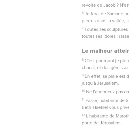
révolte de Jacob ? N'es
6
Je ferai de Samarie un
pierres dans la vallée, 
7
Toutes ses sculptures 
toutes ses idoles : rass
Le malheur attei
8
C'est pourquoi je pleu
chacal, et des gémisse
9
En effet, sa plaie est
jusqu'à Jérusalem.
10
Ne l'annoncez pas dan
11
Passe, habitante de Sh
Beth-Haëtsel vous prive
12
L'habitante de Maroth
porte de Jérusalem.