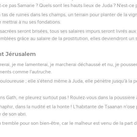
t-ce pas Samarie ? Quels sont les hauts lieux de Juda ? N'est-ce
 tas de ruines dans les champs, un terrain pour planter de la vigne
je mettrai à nu ses fondations.
sacrées seront brisées, tous ses salaires impurs seront livrés aux 
emblées grâce au salaire de la prostitution, elles deviendront un s
nt Jérusalem
rerai, je me lamenterai, je marcherai déchaussé et nu, je pousse
ments comme l'autruche.
 douloureuse ; elle s'étend même à Juda, elle pénètre jusqu'à la
s Gath, ne pleurez surtout pas ! Roulez-vous dans la poussière 
aphir, dans la nudité et la honte ! L'habitante de Tsaanan n'ose p
 de son abri.
 tremble pour son bien-être, car le malheur est venu de la part de