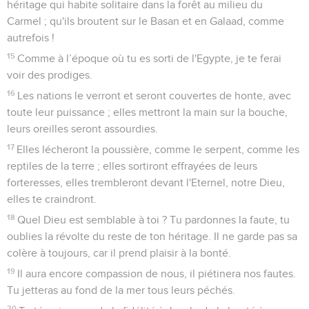
et rasent la ville en 612. En 606, il ne restera rien de
l’empire assyrien, dont le territoire est partagé entre les
Mèdes et les Babyloniens.
Durant ces années, les royaumes d’Israël et de Juda ont,
eux aussi, souffert de l’emprise assyrienne sur le Moyen-
Orient. En 722, Samarie, la capitale du royaume du Nord, est
détruite et sa population déportée. Quelques années
auparavant, le roi de Juda, Ahaz, s’était soumis au roi
d’Assyrie et avait dû adopter les dieux de son nouveau
maître (2 R 16.18). Ezéchias, son successeur, entreprend une
réforme religieuse et se révolte contre l’Assyrie. Mais son
fils Manassé (697 à 642) change de politique, toute tentative
de résistance à l’Assyrie paraissant en effet désespérée.
Manassé se soumet et livre son royaume au culte des dieux
assyriens (2 R 21.1-18).
Le ministère de Nahoum s’inscrit entre la chute de Thèbes,
en 663, qu’il rappelle (3.8-10) et celle de Ninive, en 612, qu’il