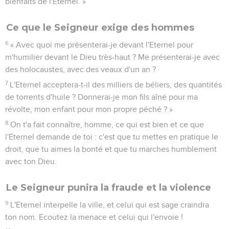
6
car le fils méprise le père, la fille se soulève contre sa mère,
la belle-fille contre sa belle-mère ; *chacun a pour ennemis
les membres de sa famille.
7
Mais moi, je regarderai vers l'Eternel, je mettrai mon
espérance dans le Dieu de mon salut, mon Dieu m'exaucera.
Espérance et prière du peuple
8
Ne te réjouis pas à mon sujet, mon ennemie, car si je suis
tombée, je me relèverai ; si je suis assise dans les ténèbres,
l'Eternel sera ma lumière.
9
Je supporterai la colère de l'Eternel, puisque j'ai péché
contre lui, jusqu'à ce qu'il défende ma cause et me fasse
droit. Il me conduira à la lumière, et je contemplerai sa
justice.
10
Mon ennemie le verra et sera couverte de honte, elle qui
me disait : « Où est l'Eternel, ton Dieu ? » Mes yeux se
réjouiront à sa vue ; alors elle sera piétinée comme la boue