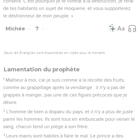
17
Elles lécheront la poussière, comme le serpent, comme les
reptiles de la terre ; elles sortiront effrayées de leurs
forteresses, elles trembleront devant l'Eternel, notre Dieu,
elles te craindront.
18
Quel Dieu est semblable à toi ? Tu pardonnes la faute, tu
oublies la révolte du reste de ton héritage. Il ne garde pas sa
colère à toujours, car il prend plaisir à la bonté.
19
Il aura encore compassion de nous, il piétinera nos fautes.
Tu jetteras au fond de la mer tous leurs péchés.
20
Tu témoigneras de la fidélité à Jacob, de la bonté à
Abraham, comme tu l'as juré à nos ancêtres autrefois.
Nahum
Introduction