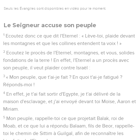
Lamentation du prophète
1
Malheur à moi, car je suis comme à la récolte des fruits,
comme au grappillage après la vendange : il n'y a pas de
grappes à manger, pas une de ces figues précoces que je
désire.
2
L'homme de bien a disparu du pays, et il n'y a plus de juste
parmi les hommes. Ils sont tous en embuscade pour verser le
sang, chacun tend un piège à son frère.
3
Leurs mains sont habiles à faire le mal. Le prince a des
exigences, le juge réclame un salaire, le grand exprime ses
désirs, et ils font ainsi cause commune.
4
Le meilleur parmi eux est pareil à une ronce, le plus droit
est pire qu'un buisson d'épines. Le jour annoncé par tes
prophètes, le jour de ta punition approche. C'est alors qu'ils
seront consternés.
5
Ne crois pas un ami, ne te fie pas à un intime ; devant celle
qui repose sur ta poitrine, garde-toi bien d'ouvrir la bouche,