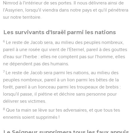
révolte, mon enfant pour mon propre péché ? »
8
On t'a fait connaître, homme, ce qui est bien et ce que
l'Eternel demande de toi : c'est que tu mettes en pratique le
droit, que tu aimes la bonté et que tu marches humblement
avec ton Dieu.
Le Seigneur punira la fraude et la violence
9
L'Eternel interpelle la ville, et celui qui est sage craindra
ton nom. Ecoutez la menace et celui qui l'envoie !
10
« Y a-t-il encore dans la maison du méchant des trésors
mal acquis et une mesure trop petite et maudite ?
11
Est-on pur avec des balances fausses et avec de faux poids
dans le sac ?
12
Ses riches sont pleins de violence, ses habitants profèrent
le mensonge, et leur langue n'est que tromperie dans leur
bouche.
13
» C'est pourquoi je te frapperai par la souffrance, je te