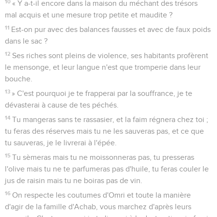
des rues.
11
Le jour où l'on reconstruira tes murs, ce jour-là tes limites
seront reculées.
12
Ce jour-là, on viendra vers toi de l'Assyrie et des villes
d'Egypte, de l'Egypte jusqu'au fleuve, d'une mer à l'autre et
d'une montagne à l'autre.
13
Le pays sera dévasté à cause de ses habitants, à cause du
fruit de leurs agissements.
14
Conduis ton peuple avec ta houlette, le troupeau de ton
héritage qui habite solitaire dans la forêt au milieu du
Carmel ; qu'ils broutent sur le Basan et en Galaad, comme
autrefois !
15
Comme à l’époque où tu es sorti de l'Egypte, je te ferai
voir des prodiges.
16
Les nations le verront et seront couvertes de honte, avec
toute leur puissance ; elles mettront la main sur la bouche,
leurs oreilles seront assourdies.