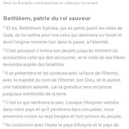
son peuple, il veut plaider contre Israël :
3
« Mon peuple, que t'ai-je fait ? En quoi t'ai-je fatigué ?
Réponds-moi !
4
En effet, je t'ai fait sortir d'Egypte, je t'ai délivré de la
maison d'esclavage, et j'ai envoyé devant toi Moïse, Aaron et
Miriam.
5
Mon peuple, rappelle-toi ce que projetait Balak, roi de
Moab, et ce que lui a répondu Balaam, fils de Beor, rappelle-
toi le chemin de Sittim à Guilgal, afin de reconnaître les
bienfaits de l'Eternel. »
Ce que le Seigneur exige des hommes
6
« Avec quoi me présenterai-je devant l'Eternel pour
m'humilier devant le Dieu très-haut ? Me présenterai-je avec
des holocaustes, avec des veaux d'un an ?
7
L'Eternel acceptera-t-il des milliers de béliers, des quantités
de torrents d'huile ? Donnerai-je mon fils aîné pour ma