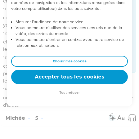
tu ne te prosterneras plus devant ce que tes mains ont
fabriqué.
13
J'arracherai du milieu de toi tes poteaux sacrés et je
détruirai tes villes.
14
J'exercerai ma vengeance avec colère, avec fureur, contre
les nations qui n'ont pas écouté.
Michée
6
Seuls les Évangiles sont disponibles en vidéo pour le moment.
Le Seigneur accuse son peuple
1
Ecoutez donc ce que dit l'Eternel : « Lève-toi, plaide devant
les montagnes et que les collines entendent ta voix ! »
2
Ecoutez le procès de l'Eternel, montagnes, et vous, solides
fondations de la terre ! En effet, l'Eternel a un procès avec