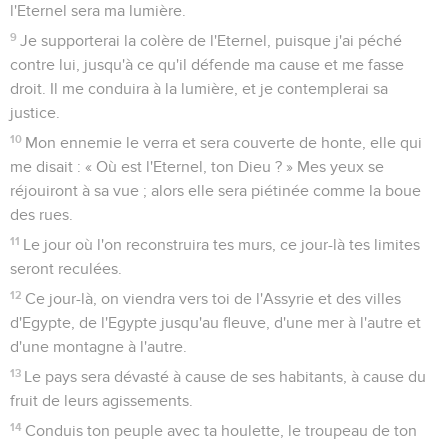
Désactivé
Simple
Coul
eur
textes de l’Ancien Testament et la situation de sa localité
d’origine, Elqoch (1.1), est incertaine. Sa prophétie est tout
Police d'écriture
entière consacrée au jugement et à la chute de Ninive,
capitale de l’Assyrie. Certaines données permettent
Serif
Sans-serif
toutefois de la dater.
Taille de texte
On assiste vers 900 avant Jésus-Christ à la constitution du
nouvel empire assyrien, prélude à trois siècles de guerres
Grand
Moyen
Petit
sanglantes avec les peuples voisins. Ninive en devient la
capitale sous Sennachérib (704 à 681). En 663, pour
Merci à
Bibles et Publications Chrétiennes
pour la
s’opposer aux attaques égyptiennes, le roi assyrien
conception du processus d’affichage DYS.
Assourbanipal (669 à 627) s’empare de Thèbes, capitale de
la Haute Egypte et première cité de l’Orient. Mais après la
mort du roi, l’Assyrie connaît un déclin rapide. Les
Babyloniens regagnent leur indépendance vers 630 et
fondent un nouvel empire en 626. A partir de 618, alliés aux
Mèdes et aux Scythes, ils vont de victoire en victoire contre
les Assyriens. Avec les Mèdes, ils prennent Ninive d’assaut