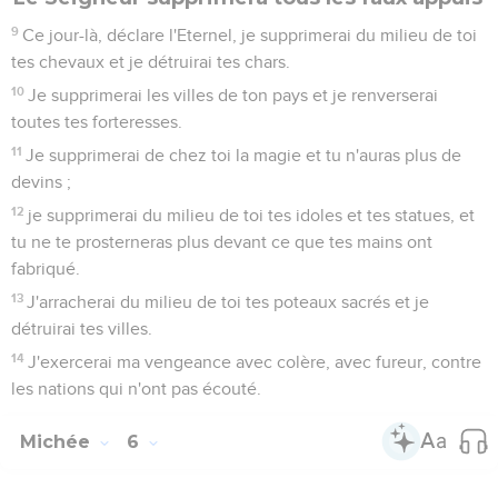
dévasterai à cause de tes péchés.
14
Tu mangeras sans te rassasier, et la faim régnera chez toi ;
tu feras des réserves mais tu ne les sauveras pas, et ce que
tu sauveras, je le livrerai à l'épée.
15
Tu sèmeras mais tu ne moissonneras pas, tu presseras
l'olive mais tu ne te parfumeras pas d'huile, tu feras couler le
jus de raisin mais tu ne boiras pas de vin.
16
On respecte les coutumes d'Omri et toute la manière
d'agir de la famille d'Achab, vous marchez d'après leurs
conseils. C'est pourquoi je te livrerai à la destruction, je ferai
de tes habitants un sujet de moquerie, et vous supporterez
le déshonneur de mon peuple. »
Michée
7
Seuls les Évangiles sont disponibles en vidéo pour le moment.