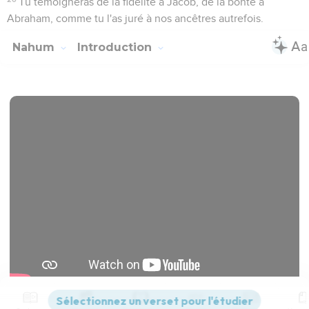
annonce. De plus, à son époque, Juda est soumis à l’Assyrie
(1.13 ; 2.1), ce qui ne sera plus le cas sous Josias, vers 630. Il
semble donc probable que Nahoum ait prophétisé sous le
règne de Manassé, entre 663 et 642, pour encourager Juda
à rester fidèle à l’Eternel et à résister à l’influence
assyrienne. Car Ninive, proclame-t-il, sera totalement
anéantie.
Deux siècles plus tard, le général grec Xénophon traversera
les ruines de Ninive, sans même savoir le nom de la ville ou
du peuple qui l’avait habitée. Le site de Ninive n’a d’ailleurs
été redécouvert qu’à une époque récente, en 1845.
La Bible Du Semeur Copyright © 1992, 1999 by Biblica, Inc.® Used by
permission. All rights reserved worldwide.
Nahum
1