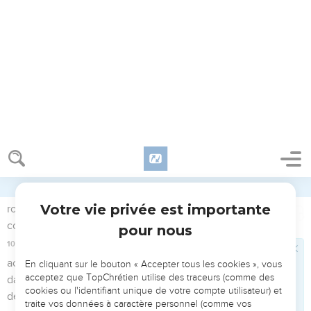
ne dépendent pas des humains.
7
Le reste de Jacob sera parmi les nations, au milieu des
peuples nombreux, pareil à un lion parmi les bêtes de la
forêt, pareil à un lionceau parmi les troupeaux de brebis :
lorsqu'il passe, il piétine et déchire sans personne pour
délivrer ses victimes.
8
Que ta main se lève sur tes adversaires, et que tous tes
ennemis soient supprimés !
Le Seigneur supprimera tous les faux appuis
9
Ce jour-là, déclare l'Eternel, je supprimerai du milieu de toi
tes chevaux et je détruirai tes chars.
10
Je supprimerai les villes de ton pays et je renverserai
toutes tes forteresses.
11
Je supprimerai de chez toi la magie et tu n'auras plus de
devins ;
12
je supprimerai du milieu de toi tes idoles et tes statues, et