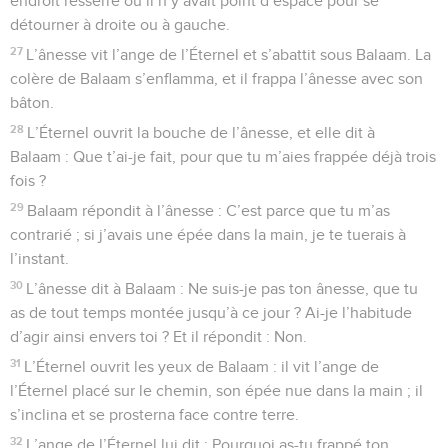
endroit resserré où il n’y avait point d’espace pour se
détourner à droite ou à gauche.
27
L’ânesse vit l’ange de l’Éternel et s’abattit sous Balaam. La
colère de Balaam s’enflamma, et il frappa l’ânesse avec son
bâton.
28
L’Éternel ouvrit la bouche de l’ânesse, et elle dit à
Balaam : Que t’ai-je fait, pour que tu m’aies frappée déjà trois
fois ?
29
Balaam répondit à l’ânesse : C’est parce que tu m’as
contrarié ; si j’avais une épée dans la main, je te tuerais à
l’instant.
30
L’ânesse dit à Balaam : Ne suis-je pas ton ânesse, que tu
as de tout temps montée jusqu’à ce jour ? Ai-je l’habitude
d’agir ainsi envers toi ? Et il répondit : Non.
31
L’Éternel ouvrit les yeux de Balaam : il vit l’ange de
l’Éternel placé sur le chemin, son épée nue dans la main ; il
s’inclina et se prosterna face contre terre.
32
L’ange de l’Éternel lui dit : Pourquoi as-tu frappé ton