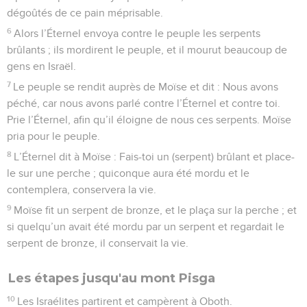
dégoûtés de ce pain méprisable.
6
Alors l’Éternel envoya contre le peuple les serpents
brûlants ; ils mordirent le peuple, et il mourut beaucoup de
gens en Israël.
7
Le peuple se rendit auprès de Moïse et dit : Nous avons
péché, car nous avons parlé contre l’Éternel et contre toi.
Prie l’Éternel, afin qu’il éloigne de nous ces serpents. Moïse
pria pour le peuple.
8
L’Éternel dit à Moïse : Fais-toi un (serpent) brûlant et place-
le sur une perche ; quiconque aura été mordu et le
contemplera, conservera la vie.
9
Moïse fit un serpent de bronze, et le plaça sur la perche ; et
si quelqu’un avait été mordu par un serpent et regardait le
serpent de bronze, il conservait la vie.
Les étapes jusqu'au mont Pisga
10
Les Israélites partirent et campèrent à Oboth.