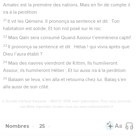
Amalec est la première des nations, Mais en fin de compte il
ira à la perdition.
21
Il vit les Qéniens. Il prononça sa sentence et dit : Ton
habitation est solide, Et ton nid posé sur le roc.
22
Mais Qaïn sera consumé Quand Assour t’emmènera captif.
23
Il prononça sa sentence et dit : Hélas ! qui vivra après que
Dieu l’aura établi ?
24
Mais des navires viendront de Kittim, Ils humilieront
Assour, ils humilieront Héber ; Et lui aussi ira à la perdition.
25
Balaam se leva, s’en alla et retourna chez lui. Balaq s’en
alla aussi de son côté.
© Société biblique française – Bibli’O, 1978, avec autorisation. Pour vous procurer
une Bible imprimée, rendez-vous sur www.editionsbiblio.fr
Nombres
25