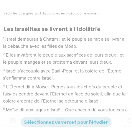
Seuls les Évangiles sont disponibles en vidéo pour le moment.
Les Israélites se livrent à l'idolâtrie
1
Israël demeurait à Chittim ; et le peuple se mit à se livrer à
la débauche avec les filles de Moab.
2
Elles invitèrent le peuple aux sacrifices de leurs dieux ; et
le peuple mangea et se prosterna devant leurs dieux.
3
Israël s’accoupla avec Baal -Peor, et la colère de l’Éternel
s’enflamma contre Israël.
4
L’Éternel dit à Moïse : Prends tous les chefs du peuple et
fais-les pendre devant l’Éternel en face du soleil, afin que la
colère ardente de l’Éternel se détourne d’Israël.
5
Moïse dit aux juges d’Israël : Que chacun de vous tue ceux
de ses gens qui se sont accouplés à Baal-Peor.
6
Et voici qu’un homme des Israélites vint et amena vers ses
Contenus
Versions
Commentaires
Strong
Dictionnaire