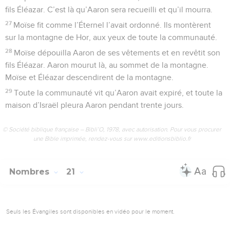
fils Éléazar. C’est là qu’Aaron sera recueilli et qu’il mourra.
27
Moïse fit comme l’Éternel l’avait ordonné. Ils montèrent
sur la montagne de Hor, aux yeux de toute la communauté.
28
Moïse dépouilla Aaron de ses vêtements et en revêtit son
fils Éléazar. Aaron mourut là, au sommet de la montagne.
Moïse et Éléazar descendirent de la montagne.
29
Toute la communauté vit qu’Aaron avait expiré, et toute la
maison d’Israël pleura Aaron pendant trente jours.
© Société biblique française – Bibli’O, 1978, avec autorisation. Pour vous procurer
une Bible imprimée, rendez-vous sur www.editionsbiblio.fr
Nombres
21
Seuls les Évangiles sont disponibles en vidéo pour le moment.