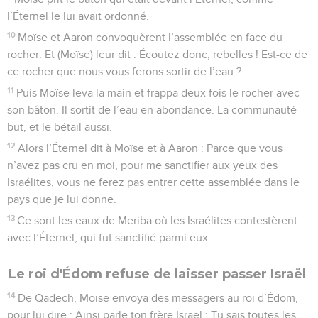
l’Éternel le lui avait ordonné.
10
Moïse et Aaron convoquèrent l’assemblée en face du
rocher. Et (Moïse) leur dit : Écoutez donc, rebelles ! Est-ce de
ce rocher que nous vous ferons sortir de l’eau ?
11
Puis Moïse leva la main et frappa deux fois le rocher avec
son bâton. Il sortit de l’eau en abondance. La communauté
but, et le bétail aussi.
12
Alors l’Éternel dit à Moïse et à Aaron : Parce que vous
n’avez pas cru en moi, pour me sanctifier aux yeux des
Israélites, vous ne ferez pas entrer cette assemblée dans le
pays que je lui donne.
13
Ce sont les eaux de Meriba où les Israélites contestèrent
avec l’Éternel, qui fut sanctifié parmi eux.
Le roi d'Édom refuse de laisser passer Israël
14
De Qadech, Moïse envoya des messagers au roi d’Édom,
pour lui dire : Ainsi parle ton frère Israël : Tu sais toutes les