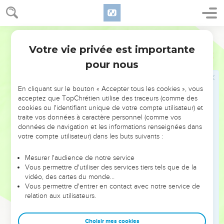
dessus de l’eau courante dans un récipient.
18
Un homme pur prendra de l’hysope et la trempera dans
l’eau ; puis il en fera l’aspersion sur la tente, sur tous les
Segond 1978 (Colombe)
récipients, sur les personnes qui sont là, sur celui qui a
Votre vie privée est importante
Nombres
19
touché des ossements, un homme tué, un mort ou un
pour nous
tombeau.
19
Celui qui est pur fera l’aspersion sur celui qui est impur, le
En cliquant sur le bouton « Accepter tous les cookies », vous
troisième jour et le septième jour, et il le purifiera le
acceptez que TopChrétien utilise des traceurs (comme des
septième jour. Il nettoiera ses vêtements et se lavera dans
cookies ou l'identifiant unique de votre compte utilisateur) et
traite vos données à caractère personnel (comme vos
l’eau ; et le soir, il sera pur.
données de navigation et les informations renseignées dans
20
Un homme qui sera impur, et qui ne se purifiera pas, sera
votre compte utilisateur) dans les buts suivants :
retranché du milieu de l’assemblée, car il a souillé le
sanctuaire de l’Éternel ; comme l’eau contre la souillure n’a
Mesurer l'audience de notre service
Vous permettre d'utiliser des services tiers tels que de la
pas été répandue sur lui, il est impur.
vidéo, des cartes du monde…
21
Ce sera pour eux une prescription perpétuelle. Celui qui
Vous permettre d'entrer en contact avec notre service de
relation aux utilisateurs.
fera l’aspersion de l’eau contre la souillure nettoiera ses
vêtements, et celui qui touchera l’eau contre la souillure sera
impur jusqu’au soir.
Choisir mes cookies