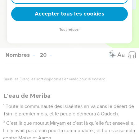
22
Tout ce que touchera celui qui est impur deviendra impur,
Accepter tous les cookies
et la personne qui le touchera sera impure jusqu’au soir.
© Société biblique française – Bibli’O, 1978, avec autorisation. Pour vous procurer
Tout refuser
une Bible imprimée, rendez-vous sur www.editionsbiblio.fr
Nombres
20
Seuls les Évangiles sont disponibles en vidéo pour le moment.
L'eau de Meriba
1
Toute la communauté des Israélites arriva dans le désert de
Tsîn le premier mois, et le peuple demeura à Qadech.
2
C’est là que mourut Miryam et c’est là qu’elle fut ensevelie.
Il n’y avait pas d’eau pour la communauté ; et l’on s’assembla
contre Moïse et Aaron.