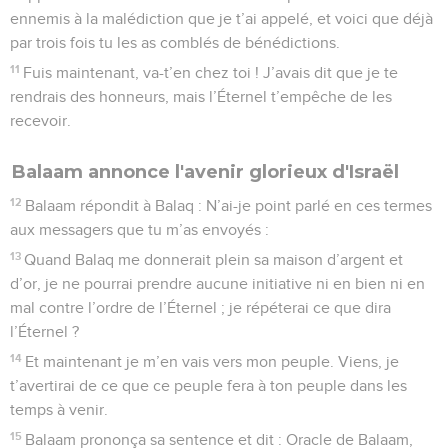
ennemis à la malédiction que je t’ai appelé, et voici que déjà
par trois fois tu les as comblés de bénédictions.
11
Fuis maintenant, va-t’en chez toi ! J’avais dit que je te
rendrais des honneurs, mais l’Éternel t’empêche de les
recevoir.
Balaam annonce l'avenir glorieux d'Israël
12
Balaam répondit à Balaq : N’ai-je point parlé en ces termes
aux messagers que tu m’as envoyés :
13
Quand Balaq me donnerait plein sa maison d’argent et
d’or, je ne pourrai prendre aucune initiative ni en bien ni en
mal contre l’ordre de l’Éternel ; je répéterai ce que dira
l’Éternel ?
14
Et maintenant je m’en vais vers mon peuple. Viens, je
t’avertirai de ce que ce peuple fera à ton peuple dans les
temps à venir.
15
Balaam prononça sa sentence et dit : Oracle de Balaam,