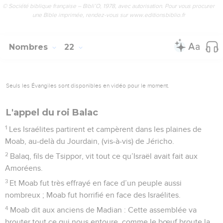
© Société biblique française – Bibli’O, 1978, avec autorisation. Pour vous procurer
une Bible imprimée, rendez-vous sur www.editionsbiblio.fr
Nombres
22
Seuls les Évangiles sont disponibles en vidéo pour le moment.
L'appel du roi Balac
1
Les Israélites partirent et campèrent dans les plaines de
Moab, au-delà du Jourdain, (vis-à-vis) de Jéricho.
2
Balaq, fils de Tsippor, vit tout ce qu’Israël avait fait aux
Amoréens.
3
Et Moab fut très effrayé en face d’un peuple aussi
nombreux ; Moab fut horrifié en face des Israélites.
4
Moab dit aux anciens de Madian : Cette assemblée va
brouter tout ce qui nous entoure, comme le bœuf broute la