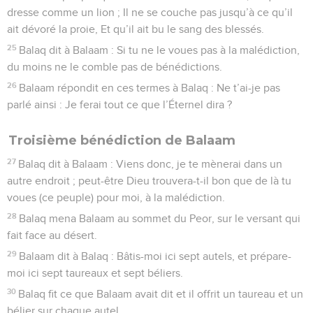
dresse comme un lion ; Il ne se couche pas jusqu’à ce qu’il
ait dévoré la proie, Et qu’il ait bu le sang des blessés.
25
Balaq dit à Balaam : Si tu ne le voues pas à la malédiction,
du moins ne le comble pas de bénédictions.
26
Balaam répondit en ces termes à Balaq : Ne t’ai-je pas
parlé ainsi : Je ferai tout ce que l’Éternel dira ?
Troisième bénédiction de Balaam
27
Balaq dit à Balaam : Viens donc, je te mènerai dans un
autre endroit ; peut-être Dieu trouvera-t-il bon que de là tu
voues (ce peuple) pour moi, à la malédiction.
28
Balaq mena Balaam au sommet du Peor, sur le versant qui
fait face au désert.
29
Balaam dit à Balaq : Bâtis-moi ici sept autels, et prépare-
moi ici sept taureaux et sept béliers.
30
Balaq fit ce que Balaam avait dit et il offrit un taureau et un
bélier sur chaque autel.