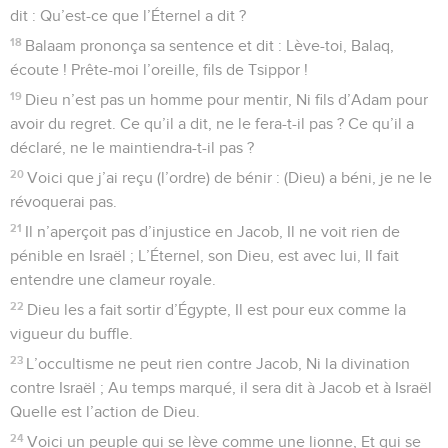
dit : Qu’est-ce que l’Éternel a dit ?
18
Balaam prononça sa sentence et dit : Lève-toi, Balaq,
écoute ! Prête-moi l’oreille, fils de Tsippor !
19
Dieu n’est pas un homme pour mentir, Ni fils d’Adam pour
avoir du regret. Ce qu’il a dit, ne le fera-t-il pas ? Ce qu’il a
déclaré, ne le maintiendra-t-il pas ?
20
Voici que j’ai reçu (l’ordre) de bénir : (Dieu) a béni, je ne le
révoquerai pas.
21
Il n’aperçoit pas d’injustice en Jacob, Il ne voit rien de
pénible en Israël ; L’Éternel, son Dieu, est avec lui, Il fait
entendre une clameur royale.
22
Dieu les a fait sortir d’Égypte, Il est pour eux comme la
vigueur du buffle.
23
L’occultisme ne peut rien contre Jacob, Ni la divination
contre Israël ; Au temps marqué, il sera dit à Jacob et à Israël
Quelle est l’action de Dieu.
24
Voici un peuple qui se lève comme une lionne, Et qui se