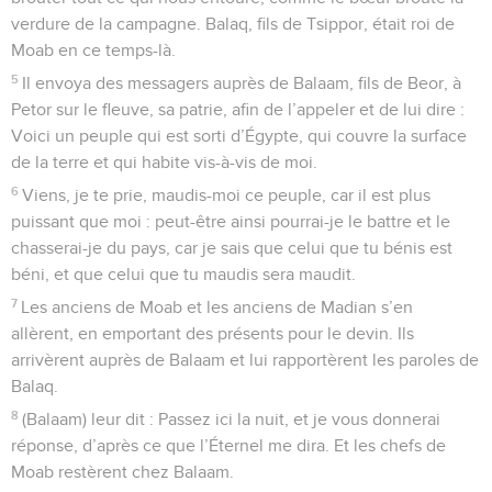
verdure de la campagne. Balaq, fils de Tsippor, était roi de
Moab en ce temps-là.
5
Il envoya des messagers auprès de Balaam, fils de Beor, à
Petor sur le fleuve, sa patrie, afin de l’appeler et de lui dire :
Voici un peuple qui est sorti d’Égypte, qui couvre la surface
de la terre et qui habite vis-à-vis de moi.
6
Viens, je te prie, maudis-moi ce peuple, car il est plus
puissant que moi : peut-être ainsi pourrai-je le battre et le
chasserai-je du pays, car je sais que celui que tu bénis est
béni, et que celui que tu maudis sera maudit.
7
Les anciens de Moab et les anciens de Madian s’en
allèrent, en emportant des présents pour le devin. Ils
arrivèrent auprès de Balaam et lui rapportèrent les paroles de
Balaq.
8
(Balaam) leur dit : Passez ici la nuit, et je vous donnerai
réponse, d’après ce que l’Éternel me dira. Et les chefs de
Moab restèrent chez Balaam.