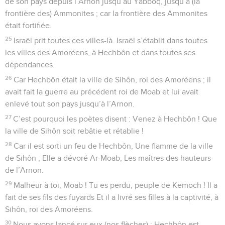
de son pays depuis l’Arnon jusqu’au Yabboq, jusqu’à (la
frontière des) Ammonites ; car la frontière des Ammonites
était fortifiée.
25
Israël prit toutes ces villes-là. Israël s’établit dans toutes
les villes des Amoréens, à Hechbôn et dans toutes ses
dépendances.
26
Car Hechbôn était la ville de Sihôn, roi des Amoréens ; il
avait fait la guerre au précédent roi de Moab et lui avait
enlevé tout son pays jusqu’à l’Arnon.
27
C’est pourquoi les poètes disent : Venez à Hechbôn ! Que
la ville de Sihôn soit rebâtie et rétablie !
28
Car il est sorti un feu de Hechbôn, Une flamme de la ville
de Sihôn ; Elle a dévoré Ar-Moab, Les maîtres des hauteurs
de l’Arnon.
29
Malheur à toi, Moab ! Tu es perdu, peuple de Kemoch ! Il a
fait de ses fils des fuyards Et il a livré ses filles à la captivité, à
Sihôn, roi des Amoréens.
30
Nous avons lancé sur eux (nos flèches) : Hechbôn est