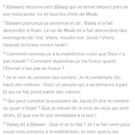
6
(Balaam) retourna vers (Balaq) qui se tenait debout près de
son holocauste, lui et tous les chefs de Moab.
7
Balaam prononça sa sentence et dit : Balaq m’a fait
descendre d’Aram, Le roi de Moab (m’a fait descendre) des
montagnes de l’est. Viens, maudis-moi Jacob ! Viens,
répands ta fureur contre Israël !
8
Comment vouerais-je à la malédiction celui que Dieu n’a
pas maudit ? Comment répandrais-je ma fureur quand
l’Éternel n’est pas en fureur ?
9
Je le vois du sommet des rochers, Je le contemple (du
haut) des collines : Voici un peuple qui a sa demeure à part,
Et qui ne fait point partie des nations.
10
Qui peut compter la poussière de Jacob Et dire le nombre
du quart d’Israël ? Que je meure de la mort de ceux qui sont
droits, Et que ma fin soit semblable à la leur !
11
Balaq dit à Balaam : Que m’as-tu fait ? Je t’ai fait venir pour
vouer mes ennemis à la malédiction, et voici que tu les