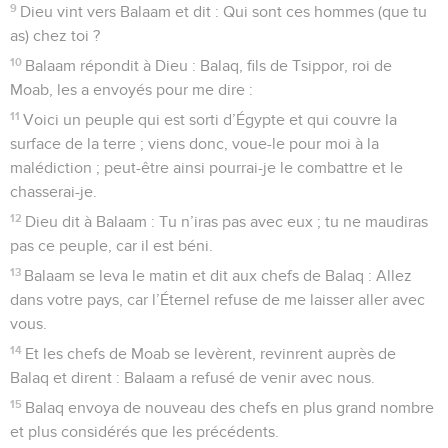
9
Dieu vint vers Balaam et dit : Qui sont ces hommes (que tu
as) chez toi ?
10
Balaam répondit à Dieu : Balaq, fils de Tsippor, roi de
Moab, les a envoyés pour me dire :
11
Voici un peuple qui est sorti d’Égypte et qui couvre la
surface de la terre ; viens donc, voue-le pour moi à la
malédiction ; peut-être ainsi pourrai-je le combattre et le
chasserai-je.
12
Dieu dit à Balaam : Tu n’iras pas avec eux ; tu ne maudiras
pas ce peuple, car il est béni.
13
Balaam se leva le matin et dit aux chefs de Balaq : Allez
dans votre pays, car l’Éternel refuse de me laisser aller avec
vous.
14
Et les chefs de Moab se levèrent, revinrent auprès de
Balaq et dirent : Balaam a refusé de venir avec nous.
15
Balaq envoya de nouveau des chefs en plus grand nombre
et plus considérés que les précédents.