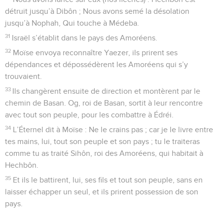
détruit jusqu’à Dibôn ; Nous avons semé la désolation
jusqu’à Nophah, Qui touche à Médeba.
31
Israël s’établit dans le pays des Amoréens.
32
Moïse envoya reconnaître Yaezer, ils prirent ses
dépendances et dépossédèrent les Amoréens qui s’y
trouvaient.
33
Ils changèrent ensuite de direction et montèrent par le
chemin de Basan. Og, roi de Basan, sortit à leur rencontre
avec tout son peuple, pour les combattre à Édréi.
34
L’Éternel dit à Moïse : Ne le crains pas ; car je le livre entre
tes mains, lui, tout son peuple et son pays ; tu le traiteras
comme tu as traité Sihôn, roi des Amoréens, qui habitait à
Hechbôn.
35
Et ils le battirent, lui, ses fils et tout son peuple, sans en
laisser échapper un seul, et ils prirent possession de son
pays.