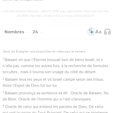
© Société biblique française – Bibli’O, 1978, avec autorisation. Pour vous procurer
une Bible imprimée, rendez-vous sur www.editionsbiblio.fr
Nombres
24
Seuls les Évangiles sont disponibles en vidéo pour le moment.
1
Balaam vit que l’Éternel trouvait bon de bénir Israël, et il
n’alla pas, comme les autres fois, à la recherche de formules
occultes ; mais il tourna son visage du côté du désert.
2
Balaam leva les yeux et vit Israël campé selon ses tribus.
Alors l’Esprit de Dieu fut sur lui.
3
Balaam prononça sa sentence et dit : Oracle de Balaam, fils
de Beor, Oracle de l’homme qui a l’œil clairvoyant,
4
Oracle de celui qui entend les paroles de Dieu, De celui
qui voit la vision du Tout-Puissant, De celui qui se prosterne