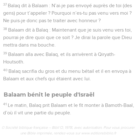
37
Balaq dit à Balaam : N’ai-je pas envoyé auprès de toi (des
gens) pour t’appeler ? Pourquoi n’es-tu pas venu vers moi ?
Ne puis-je donc pas te traiter avec honneur ?
38
Balaam dit à Balaq : Maintenant que je suis venu vers toi,
pourrai-je dire quoi que ce soit ? Je dirai la parole que Dieu
mettra dans ma bouche.
39
Balaam alla avec Balaq, et ils arrivèrent à Qiryath-
Houtsoth.
40
Balaq sacrifia du gros et du menu bétail et il en envoya à
Balaam et aux chefs qui étaient avec lui.
Balaam bénit le peuple d'Israël
41
Le matin, Balaq prit Balaam et le fit monter à Bamoth-Baal,
d’où il vit une partie du peuple.
© Société biblique française – Bibli’O, 1978, avec autorisation. Pour vous procurer
une Bible imprimée, rendez-vous sur www.editionsbiblio.fr