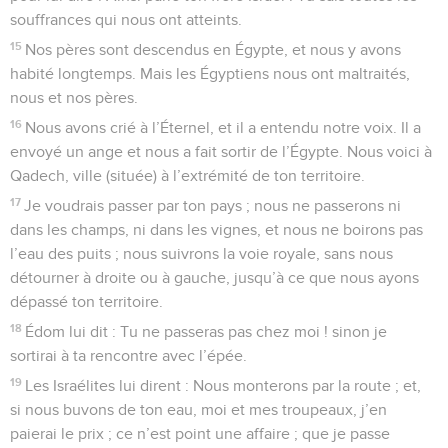
souffrances qui nous ont atteints.
15
Nos pères sont descendus en Égypte, et nous y avons
habité longtemps. Mais les Égyptiens nous ont maltraités,
nous et nos pères.
16
Nous avons crié à l’Éternel, et il a entendu notre voix. Il a
envoyé un ange et nous a fait sortir de l’Égypte. Nous voici à
Qadech, ville (située) à l’extrémité de ton territoire.
17
Je voudrais passer par ton pays ; nous ne passerons ni
dans les champs, ni dans les vignes, et nous ne boirons pas
l’eau des puits ; nous suivrons la voie royale, sans nous
détourner à droite ou à gauche, jusqu’à ce que nous ayons
dépassé ton territoire.
18
Édom lui dit : Tu ne passeras pas chez moi ! sinon je
sortirai à ta rencontre avec l’épée.
19
Les Israélites lui dirent : Nous monterons par la route ; et,
si nous buvons de ton eau, moi et mes troupeaux, j’en
paierai le prix ; ce n’est point une affaire ; que je passe