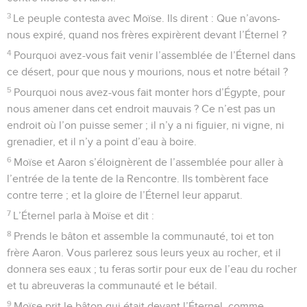
3
Le peuple contesta avec Moïse. Ils dirent : Que n’avons-
nous expiré, quand nos frères expirèrent devant l’Éternel ?
4
Pourquoi avez-vous fait venir l’assemblée de l’Éternel dans
ce désert, pour que nous y mourions, nous et notre bétail ?
5
Pourquoi nous avez-vous fait monter hors d’Égypte, pour
nous amener dans cet endroit mauvais ? Ce n’est pas un
endroit où l’on puisse semer ; il n’y a ni figuier, ni vigne, ni
grenadier, et il n’y a point d’eau à boire.
6
Moïse et Aaron s’éloignèrent de l’assemblée pour aller à
l’entrée de la tente de la Rencontre. Ils tombèrent face
contre terre ; et la gloire de l’Éternel leur apparut.
7
L’Éternel parla à Moïse et dit :
8
Prends le bâton et assemble la communauté, toi et ton
frère Aaron. Vous parlerez sous leurs yeux au rocher, et il
donnera ses eaux ; tu feras sortir pour eux de l’eau du rocher
et tu abreuveras la communauté et le bétail.
9
Moïse prit le bâton qui était devant l’Éternel, comme