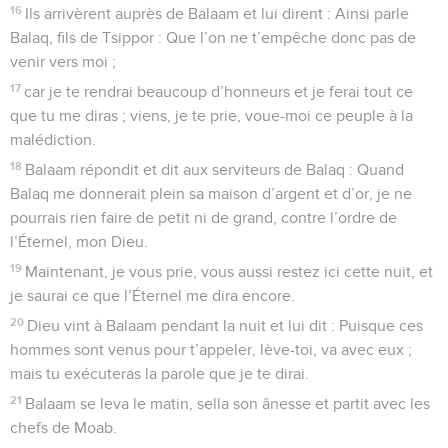
16
Ils arrivèrent auprès de Balaam et lui dirent : Ainsi parle
Balaq, fils de Tsippor : Que l’on ne t’empêche donc pas de
venir vers moi ;
17
car je te rendrai beaucoup d’honneurs et je ferai tout ce
que tu me diras ; viens, je te prie, voue-moi ce peuple à la
malédiction.
18
Balaam répondit et dit aux serviteurs de Balaq : Quand
Balaq me donnerait plein sa maison d’argent et d’or, je ne
pourrais rien faire de petit ni de grand, contre l’ordre de
l’Éternel, mon Dieu.
19
Maintenant, je vous prie, vous aussi restez ici cette nuit, et
je saurai ce que l’Éternel me dira encore.
20
Dieu vint à Balaam pendant la nuit et lui dit : Puisque ces
hommes sont venus pour t’appeler, lève-toi, va avec eux ;
mais tu exécuteras la parole que je te dirai.
21
Balaam se leva le matin, sella son ânesse et partit avec les
chefs de Moab.