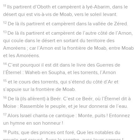
11
Ils partirent d’Oboth et campèrent à Iyé-Abarim, dans le
désert qui est vis-à-vis de Moab, vers le soleil levant.
12
De là ils partirent et campèrent dans la vallée de Zéred.
13
De là ils partirent et campèrent de l’autre côté de l’Arnon,
qui coule dans le désert en sortant du territoire des
Amoréens ; car l’Arnon est la frontière de Moab, entre Moab
et les Amoréens.
14
C’est pourquoi il est dit dans le livre des Guerres de
l’Éternel : Waheb en Soupha, et les torrents, l’Arnon
15
et le cours des torrents, qui s’étend du côté d’Ar et
s’appuie sur la frontière de Moab.
16
De là (ils allèrent) à Beér. C’est ce Beér, où l’Éternel dit à
Moïse : Rassemble le peuple, et je leur donnerai de l’eau.
17
Alors Israël chanta ce cantique : Monte, puits ! Entonnez
un hymne en son honneur !
18
Puits, que des princes ont foré, Que les notables du
peuple ont creusé, Avec le sceptre, avec leurs cannes !