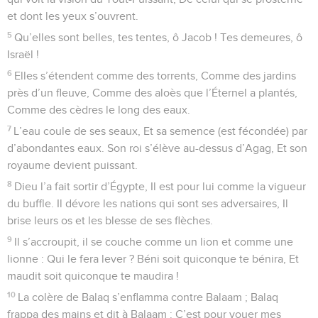
et dont les yeux s’ouvrent.
5
Qu’elles sont belles, tes tentes, ô Jacob ! Tes demeures, ô
Israël !
6
Elles s’étendent comme des torrents, Comme des jardins
près d’un fleuve, Comme des aloès que l’Éternel a plantés,
Comme des cèdres le long des eaux.
7
L’eau coule de ses seaux, Et sa semence (est fécondée) par
d’abondantes eaux. Son roi s’élève au-dessus d’Agag, Et son
royaume devient puissant.
8
Dieu l’a fait sortir d’Égypte, Il est pour lui comme la vigueur
du buffle. Il dévore les nations qui sont ses adversaires, Il
brise leurs os et les blesse de ses flèches.
9
Il s’accroupit, il se couche comme un lion et comme une
lionne : Qui le fera lever ? Béni soit quiconque te bénira, Et
maudit soit quiconque te maudira !
10
La colère de Balaq s’enflamma contre Balaam ; Balaq
frappa des mains et dit à Balaam : C’est pour vouer mes