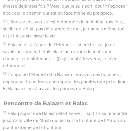
ânesse déjà trois fois ? Voici que je suis sorti pour m’opposer
à toi, car le chemin qui est en face mène au précipice.
33
L’ânesse m’a vu et s’est détournée de moi déjà trois fois ;
si elle ne s’était pas détournée de moi, je t’aurais même tué
et je lui aurais laissé la vie.
34
Balaam dit à l’ange de l’Éternel : J’ai péché, car je ne
savais pas que tu t’étais placé au-devant de moi sur le
chemin ; et maintenant, si (j’agis) mal à tes yeux, je m’en
retournerai.
35
L’ange de l’Éternel dit à Balaam : Va avec ces hommes ;
cependant tu ne feras que répéter les paroles que je te dirai.
Et Balaam s’en alla avec les princes de Balaq.
Rencontre de Balaam et Balac
36
Balaq apprit que Balaam était arrivé ; il sortit à sa rencontre
jusqu’à la ville de Moab qui est sur la frontière de l’Arnon au
point extrême de la frontière.