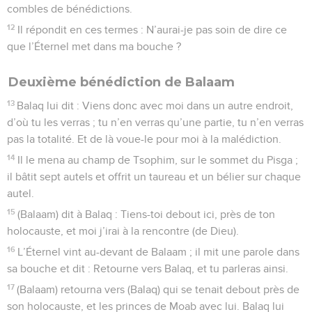
combles de bénédictions.
12
Il répondit en ces termes : N’aurai-je pas soin de dire ce
que l’Éternel met dans ma bouche ?
Deuxième bénédiction de Balaam
13
Balaq lui dit : Viens donc avec moi dans un autre endroit,
d’où tu les verras ; tu n’en verras qu’une partie, tu n’en verras
pas la totalité. Et de là voue-le pour moi à la malédiction.
14
Il le mena au champ de Tsophim, sur le sommet du Pisga ;
il bâtit sept autels et offrit un taureau et un bélier sur chaque
autel.
15
(Balaam) dit à Balaq : Tiens-toi debout ici, près de ton
holocauste, et moi j’irai à la rencontre (de Dieu).
16
L’Éternel vint au-devant de Balaam ; il mit une parole dans
sa bouche et dit : Retourne vers Balaq, et tu parleras ainsi.
17
(Balaam) retourna vers (Balaq) qui se tenait debout près de
son holocauste, et les princes de Moab avec lui. Balaq lui