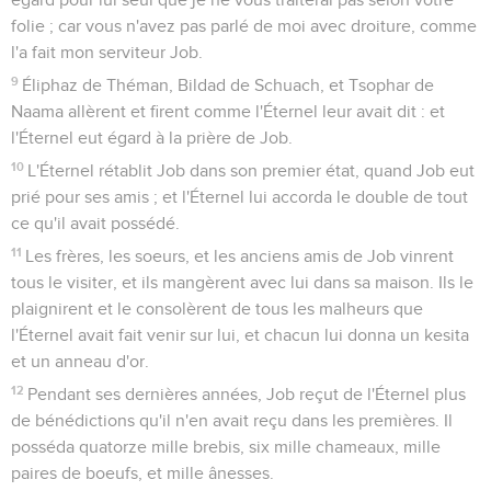
folie ; car vous n'avez pas parlé de moi avec droiture, comme
l'a fait mon serviteur Job.
9
Éliphaz de Théman, Bildad de Schuach, et Tsophar de
Naama allèrent et firent comme l'Éternel leur avait dit : et
l'Éternel eut égard à la prière de Job.
10
L'Éternel rétablit Job dans son premier état, quand Job eut
prié pour ses amis ; et l'Éternel lui accorda le double de tout
ce qu'il avait possédé.
11
Les frères, les soeurs, et les anciens amis de Job vinrent
tous le visiter, et ils mangèrent avec lui dans sa maison. Ils le
plaignirent et le consolèrent de tous les malheurs que
l'Éternel avait fait venir sur lui, et chacun lui donna un kesita
et un anneau d'or.
12
Pendant ses dernières années, Job reçut de l'Éternel plus
de bénédictions qu'il n'en avait reçu dans les premières. Il
posséda quatorze mille brebis, six mille chameaux, mille
paires de boeufs, et mille ânesses.