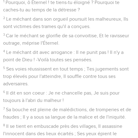
1
Pourquoi, ô Éternel ! te tiens-tu éloigné ? Pourquoi te
caches-tu au temps de la détresse ?
2
Le méchant dans son orgueil poursuit les malheureux, Ils
sont victimes des trames qu'il a conçues.
3
Car le méchant se glorifie de sa convoitise, Et le ravisseur
outrage, méprise l'Éternel.
4
Le méchant dit avec arrogance : Il ne punit pas ! Il n'y a
point de Dieu ! -Voilà toutes ses pensées.
5
Ses voies réussissent en tout temps ; Tes jugements sont
trop élevés pour l'atteindre, Il souffle contre tous ses
adversaires.
6
Il dit en son coeur : Je ne chancelle pas, Je suis pour
toujours à l'abri du malheur !
7
Sa bouche est pleine de malédictions, de tromperies et de
fraudes ; Il y a sous sa langue de la malice et de l'iniquité.
8
Il se tient en embuscade près des villages, Il assassine
l'innocent dans des lieux écartés ; Ses yeux épient le