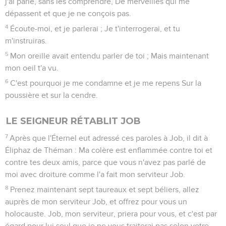
j'ai parlé, sans les comprendre, De merveilles qui me
dépassent et que je ne conçois pas.
4
Écoute-moi, et je parlerai ; Je t'interrogerai, et tu
m'instruiras.
5
Mon oreille avait entendu parler de toi ; Mais maintenant
mon oeil t'a vu.
6
C'est pourquoi je me condamne et je me repens Sur la
poussière et sur la cendre.
LE SEIGNEUR RÉTABLIT JOB
7
Après que l'Éternel eut adressé ces paroles à Job, il dit à
Éliphaz de Théman : Ma colère est enflammée contre toi et
contre tes deux amis, parce que vous n'avez pas parlé de
moi avec droiture comme l'a fait mon serviteur Job.
8
Prenez maintenant sept taureaux et sept béliers, allez
auprès de mon serviteur Job, et offrez pour vous un
holocauste. Job, mon serviteur, priera pour vous, et c'est par
égard pour lui seul que je ne vous traiterai pas selon votre