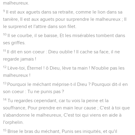
malheureux.
9
Il est aux aguets dans sa retraite, comme le lion dans sa
tanière, Il est aux aguets pour surprendre le malheureux ; Il
le surprend et l'attire dans son filet.
10
Il se courbe, il se baisse, Et les misérables tombent dans
ses griffes.
11
Il dit en son coeur : Dieu oublie ! Il cache sa face, il ne
regarde jamais !
12
Lève-toi, Éternel ! ô Dieu, lève ta main ! N'oublie pas les
malheureux !
13
Pourquoi le méchant méprise-t-il Dieu ? Pourquoi dit-il en
son coeur : Tu ne punis pas ?
14
Tu regardes cependant, car tu vois la peine et la
souffrance, Pour prendre en main leur cause ; C'est à toi que
s'abandonne le malheureux, C'est toi qui viens en aide à
l'orphelin.
15
Brise le bras du méchant, Punis ses iniquités, et qu'il