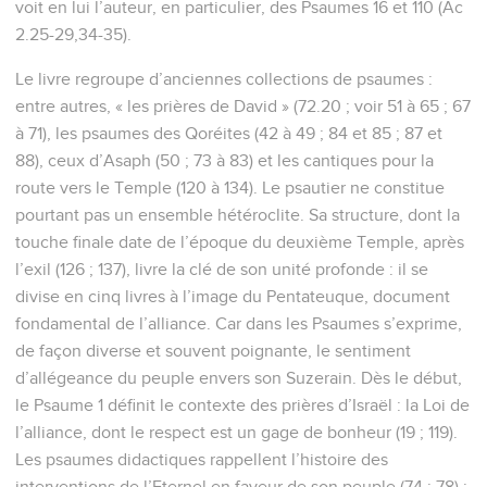
voit en lui l’auteur, en particulier, des Psaumes 16 et 110 (Ac
2.25-29,34-35).
Le livre regroupe d’anciennes collections de psaumes :
entre autres, « les prières de David » (72.20 ; voir 51 à 65 ; 67
à 71), les psaumes des Qoréites (42 à 49 ; 84 et 85 ; 87 et
88), ceux d’Asaph (50 ; 73 à 83) et les cantiques pour la
route vers le Temple (120 à 134). Le psautier ne constitue
pourtant pas un ensemble hétéroclite. Sa structure, dont la
touche finale date de l’époque du deuxième Temple, après
l’exil (126 ; 137), livre la clé de son unité profonde : il se
divise en cinq livres à l’image du Pentateuque, document
fondamental de l’alliance. Car dans les Psaumes s’exprime,
de façon diverse et souvent poignante, le sentiment
d’allégeance du peuple envers son Suzerain. Dès le début,
le Psaume 1 définit le contexte des prières d’Israël : la Loi de
l’alliance, dont le respect est un gage de bonheur (19 ; 119).
Les psaumes didactiques rappellent l’histoire des
interventions de l’Eternel en faveur de son peuple (74 ; 78) ;