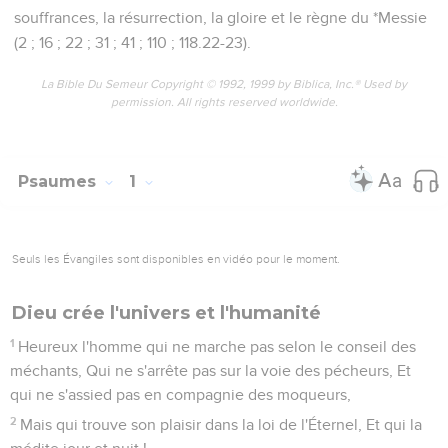
souffrances, la résurrection, la gloire et le règne du *Messie
(2 ; 16 ; 22 ; 31 ; 41 ; 110 ; 118.22-23).
La Bible Du Semeur Copyright © 1992, 1999 by Biblica, Inc.® Used by
permission. All rights reserved worldwide.
Psaumes
1
Seuls les Évangiles sont disponibles en vidéo pour le moment.
Dieu crée l'univers et l'humanité
1
Heureux l'homme qui ne marche pas selon le conseil des
méchants, Qui ne s'arrête pas sur la voie des pécheurs, Et
qui ne s'assied pas en compagnie des moqueurs,
2
Mais qui trouve son plaisir dans la loi de l'Éternel, Et qui la