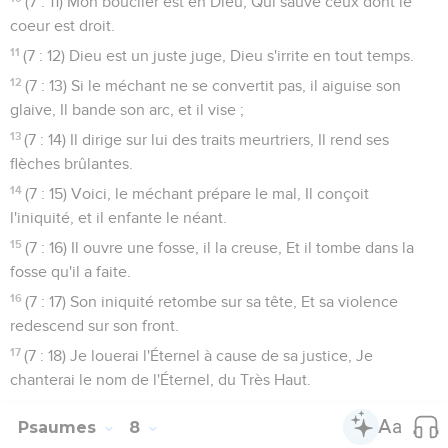
(7 : 11) Mon bouclier est en Dieu, Qui sauve ceux dont le
coeur est droit.
11
(7 : 12) Dieu est un juste juge, Dieu s'irrite en tout temps.
12
(7 : 13) Si le méchant ne se convertit pas, il aiguise son
glaive, Il bande son arc, et il vise ;
13
(7 : 14) Il dirige sur lui des traits meurtriers, Il rend ses
flèches brûlantes.
14
(7 : 15) Voici, le méchant prépare le mal, Il conçoit
l'iniquité, et il enfante le néant.
15
(7 : 16) Il ouvre une fosse, il la creuse, Et il tombe dans la
fosse qu'il a faite.
16
(7 : 17) Son iniquité retombe sur sa tête, Et sa violence
redescend sur son front.
17
(7 : 18) Je louerai l'Éternel à cause de sa justice, Je
chanterai le nom de l'Éternel, du Très Haut.
Psaumes
8