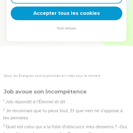
deviennent vos tremplins. Que vous guidiez un ministère, une
équipe, un groupe ou une famille, leur expérience est faite
Accepter tous les cookies
pour vous.
Tout refuser
Je découvre l’événement
Seuls les Évangiles sont disponibles en vidéo pour le moment.
Job avoue son incompétence
1
Job répondit à l'Éternel et dit :
2
Je reconnais que tu peux tout, Et que rien ne s'oppose à
tes pensées.
3
Quel est celui qui a la folie d'obscurcir mes desseins ? -Oui,