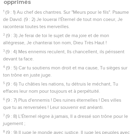
opprimés
1
(9 : 1) Au chef des chantres. Sur "Meurs pour le fils". Psaume
de David. (9 : 2) Je louerai l'Éternel de tout mon coeur, Je
raconterai toutes tes merveilles.
2
(9 : 3) Je ferai de toi le sujet de ma joie et de mon
allégresse, Je chanterai ton nom, Dieu Très Haut !
3
(9 : 4) Mes ennemis reculent, Ils chancellent, ils périssent
devant ta face.
4
(9 : 5) Car tu soutiens mon droit et ma cause, Tu sièges sur
ton trône en juste juge.
5
(9 : 6) Tu châties les nations, tu détruis le méchant, Tu
effaces leur nom pour toujours et à perpétuité.
6
(9 : 7) Plus d'ennemis ! Des ruines éternelles ! Des villes
que tu as renversées ! Leur souvenir est anéanti.
7
(9 : 8) L'Éternel règne à jamais, Il a dressé son trône pour le
jugement ;
8
(9 : 9) Il juge le monde avec justice, Il juge les peuples avec