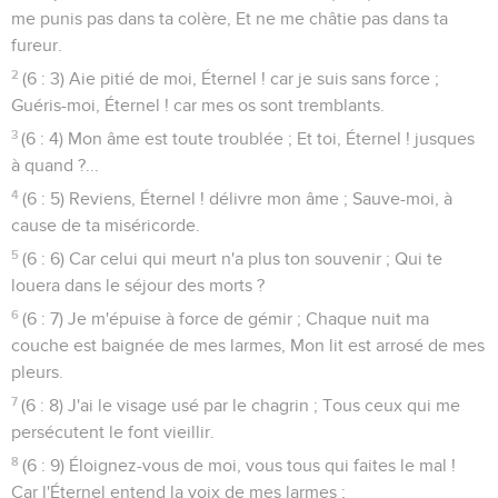
me punis pas dans ta colère, Et ne me châtie pas dans ta
fureur.
2
(6 : 3) Aie pitié de moi, Éternel ! car je suis sans force ;
Guéris-moi, Éternel ! car mes os sont tremblants.
3
(6 : 4) Mon âme est toute troublée ; Et toi, Éternel ! jusques
à quand ?...
4
(6 : 5) Reviens, Éternel ! délivre mon âme ; Sauve-moi, à
cause de ta miséricorde.
5
(6 : 6) Car celui qui meurt n'a plus ton souvenir ; Qui te
louera dans le séjour des morts ?
6
(6 : 7) Je m'épuise à force de gémir ; Chaque nuit ma
couche est baignée de mes larmes, Mon lit est arrosé de mes
pleurs.
7
(6 : 8) J'ai le visage usé par le chagrin ; Tous ceux qui me
persécutent le font vieillir.
8
(6 : 9) Éloignez-vous de moi, vous tous qui faites le mal !
Car l'Éternel entend la voix de mes larmes ;