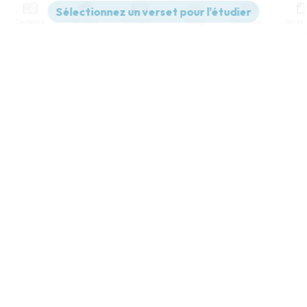
Contenus
Versions
Commentaires
Strong
Dictionnaire
Paramètres de lecture
Afficher les numéros de versets
Mode dyslexique
Segond 1910
Désactivé
Simple
Coul
eur
Police d'écriture
Serif
Sans-serif
Taille de texte
Grand
Moyen
Petit