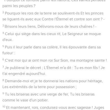
parmi les peuples ?
2
Pourquoi les rois de la terre se soulèvent-ils Et les princes
se liguent-ils avec eux Contre l'Éternel et contre son oint ? -
3
Brisons leurs liens, Délivrons-nous de leurs chaînes ! -
4
Celui qui siège dans les cieux rit, Le Seigneur se moque
d'eux.
5
Puis il leur parle dans sa colère, Il les épouvante dans sa
fureur :
6
C'est moi qui ai oint mon roi Sur Sion, ma montagne sainte !
7
Je publierai le décret ; L'Éternel m'a dit : Tu es mon fils ! Je
t'ai engendré aujourd'hui.
8
Demande-moi et je te donnerai les nations pour héritage,
Les extrémités de la terre pour possession ;
9
Tu les briseras avec une verge de fer, Tu les briseras
comme le vase d'un potier.
10
Et maintenant, rois, conduisez-vous avec sagesse ! Juges