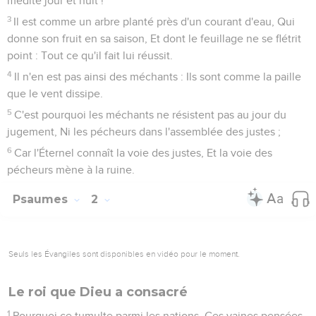
médite jour et nuit !
3
Il est comme un arbre planté près d'un courant d'eau, Qui
donne son fruit en sa saison, Et dont le feuillage ne se flétrit
point : Tout ce qu'il fait lui réussit.
4
Il n'en est pas ainsi des méchants : Ils sont comme la paille
que le vent dissipe.
5
C'est pourquoi les méchants ne résistent pas au jour du
jugement, Ni les pécheurs dans l'assemblée des justes ;
6
Car l'Éternel connaît la voie des justes, Et la voie des
pécheurs mène à la ruine.
Psaumes
2
Seuls les Évangiles sont disponibles en vidéo pour le moment.
Le roi que Dieu a consacré
1
Pourquoi ce tumulte parmi les nations, Ces vaines pensées