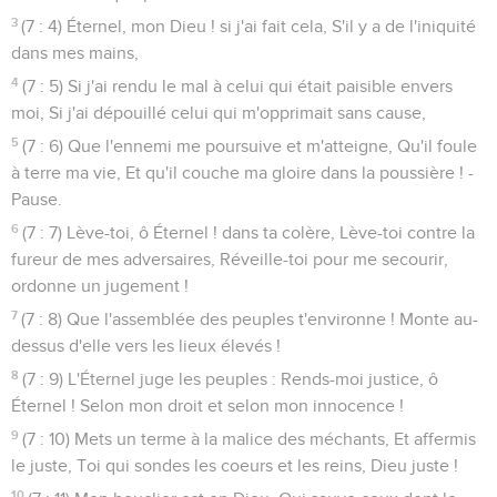
3
(7 : 4) Éternel, mon Dieu ! si j'ai fait cela, S'il y a de l'iniquité
dans mes mains,
4
(7 : 5) Si j'ai rendu le mal à celui qui était paisible envers
moi, Si j'ai dépouillé celui qui m'opprimait sans cause,
5
(7 : 6) Que l'ennemi me poursuive et m'atteigne, Qu'il foule
à terre ma vie, Et qu'il couche ma gloire dans la poussière ! -
Pause.
6
(7 : 7) Lève-toi, ô Éternel ! dans ta colère, Lève-toi contre la
fureur de mes adversaires, Réveille-toi pour me secourir,
ordonne un jugement !
7
(7 : 8) Que l'assemblée des peuples t'environne ! Monte au-
dessus d'elle vers les lieux élevés !
8
(7 : 9) L'Éternel juge les peuples : Rends-moi justice, ô
Éternel ! Selon mon droit et selon mon innocence !
9
(7 : 10) Mets un terme à la malice des méchants, Et affermis
le juste, Toi qui sondes les coeurs et les reins, Dieu juste !
10