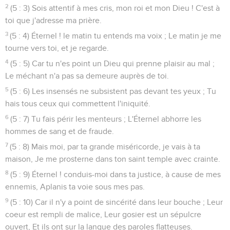
2
(5 : 3) Sois attentif à mes cris, mon roi et mon Dieu ! C'est à
toi que j'adresse ma prière.
3
(5 : 4) Éternel ! le matin tu entends ma voix ; Le matin je me
tourne vers toi, et je regarde.
4
(5 : 5) Car tu n'es point un Dieu qui prenne plaisir au mal ;
Le méchant n'a pas sa demeure auprès de toi.
5
(5 : 6) Les insensés ne subsistent pas devant tes yeux ; Tu
hais tous ceux qui commettent l'iniquité.
6
(5 : 7) Tu fais périr les menteurs ; L'Éternel abhorre les
hommes de sang et de fraude.
7
(5 : 8) Mais moi, par ta grande miséricorde, je vais à ta
maison, Je me prosterne dans ton saint temple avec crainte.
8
(5 : 9) Éternel ! conduis-moi dans ta justice, à cause de mes
ennemis, Aplanis ta voie sous mes pas.
9
(5 : 10) Car il n'y a point de sincérité dans leur bouche ; Leur
coeur est rempli de malice, Leur gosier est un sépulcre
ouvert, Et ils ont sur la langue des paroles flatteuses.