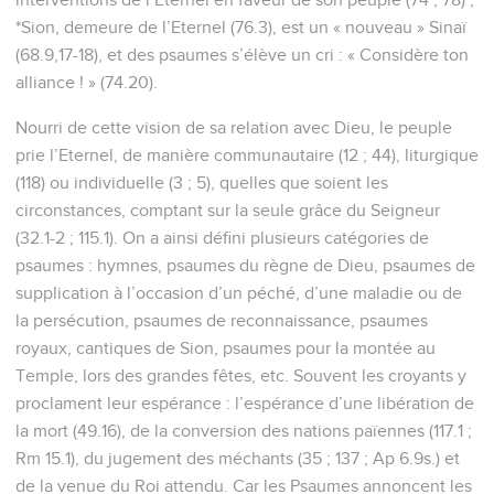
*Sion, demeure de l’Eternel (76.3), est un « nouveau » Sinaï
(68.9,17-18), et des psaumes s’élève un cri : « Considère ton
alliance ! » (74.20).
Nourri de cette vision de sa relation avec Dieu, le peuple
prie l’Eternel, de manière communautaire (12 ; 44), liturgique
(118) ou individuelle (3 ; 5), quelles que soient les
circonstances, comptant sur la seule grâce du Seigneur
(32.1-2 ; 115.1). On a ainsi défini plusieurs catégories de
psaumes : hymnes, psaumes du règne de Dieu, psaumes de
supplication à l’occasion d’un péché, d’une maladie ou de
la persécution, psaumes de reconnaissance, psaumes
royaux, cantiques de Sion, psaumes pour la montée au
Temple, lors des grandes fêtes, etc. Souvent les croyants y
proclament leur espérance : l’espérance d’une libération de
la mort (49.16), de la conversion des nations païennes (117.1 ;
Rm 15.1), du jugement des méchants (35 ; 137 ; Ap 6.9s.) et
de la venue du Roi attendu. Car les Psaumes annoncent les