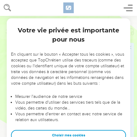
Votre vie privée est importante
Job
42
pour nous
NE MANQUEZ PAS L’ÉVÉNEMENT
En cliquant sur le bouton « Accepter tous les cookies », vous
DE L’ANNÉE !
acceptez que TopChrétien utilise des traceurs (comme des
cookies ou l'identifiant unique de votre compte utilisateur) et
ET SI LEURS ERREURS POUVAIENT VOUS ÉVITER LES
traite vos données à caractère personnel (comme vos
VOTRES ?
données de navigation et les informations renseignées dans
votre compte utilisateur) dans les buts suivants :
On admire souvent les leaders pour leurs réussites, leur impact,
leur foi ou leur vision. Mais on voit moins les doutes, les erreurs
Mesurer l'audience de notre service
Vous permettre d'utiliser des services tiers tels que de la
et les saisons difficiles qu'ils ont traversés, alors même que ce
vidéo, des cartes du monde…
sont elles qui les ont façonnés.
Vous permettre d'entrer en contact avec notre service de
relation aux utilisateurs.
Dans cette conférence, leaders, entrepreneurs, et responsables
reviennent sur les erreurs marquantes de leur parcours et les
clés pour avancer avec plus de sagesse afin que leurs erreurs
Choisir mes cookies