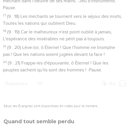
méchant dans l'oeuvre de ses mains. -Jeu d'instruments.
Pause.
17
(9 : 18) Les méchants se tournent vers le séjour des morts,
Toutes les nations qui oublient Dieu.
18
(9 : 19) Car le malheureux n'est point oublié à jamais,
L'espérance des misérables ne périt pas à toujours.
19
(9 : 20) Lève-toi, ô Éternel ! Que l'homme ne triomphe
pas ! Que les nations soient jugées devant ta face !
20
(9 : 21) Frappe-les d'épouvante, ô Éternel ! Que les
peuples sachent qu'ils sont des hommes ! -Pause.
Psaumes
10
Seuls les Évangiles sont disponibles en vidéo pour le moment.
Quand tout semble perdu