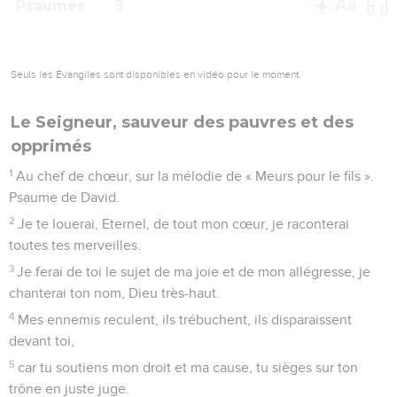
Psaumes
9
Seuls les Évangiles sont disponibles en vidéo pour le moment.
Le Seigneur, sauveur des pauvres et des
opprimés
1
Au chef de chœur, sur la mélodie de « Meurs pour le fils ».
Psaume de David.
2
Je te louerai, Eternel, de tout mon cœur, je raconterai
toutes tes merveilles.
3
Je ferai de toi le sujet de ma joie et de mon allégresse, je
chanterai ton nom, Dieu très-haut.
4
Mes ennemis reculent, ils trébuchent, ils disparaissent
devant toi,
5
car tu soutiens mon droit et ma cause, tu sièges sur ton
trône en juste juge.