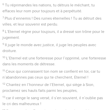
6
Tu réprimandes les nations, tu détruis le méchant, tu
effaces leur nom pour toujours et à perpétuité.
7
Plus d’ennemis ! Des ruines éternelles ! Tu as détruit des
villes, et leur souvenir est perdu.
8
L’Eternel règne pour toujours, il a dressé son trône pour le
jugement.
9
Il juge le monde avec justice, il juge les peuples avec
droiture.
10
L’Eternel est une forteresse pour l’opprimé, une forteresse
dans les moments de détresse.
11
Ceux qui connaissent ton nom se confient en toi, car tu
n’abandonnes pas ceux qui te cherchent, Eternel !
12
Chantez en l’honneur de l’Eternel, qui siège à Sion,
proclamez ses hauts faits parmi les peuples,
13
car il venge le sang versé, il s’en souvient, il n’oublie pas
le cri des malheureux !