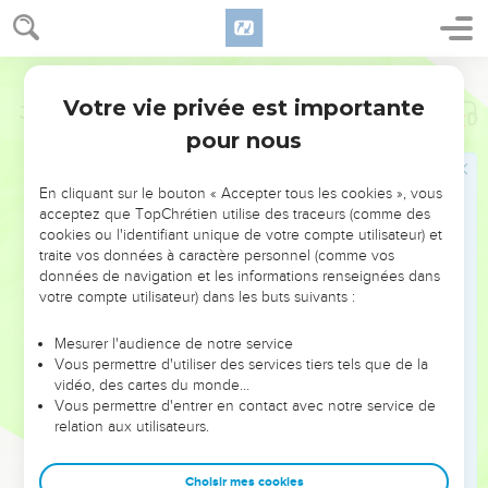
Votre vie privée est importante
Job
41
pour nous
NE MANQUEZ PAS L’ÉVÉNEMENT
En cliquant sur le bouton « Accepter tous les cookies », vous
DE L’ANNÉE !
acceptez que TopChrétien utilise des traceurs (comme des
cookies ou l'identifiant unique de votre compte utilisateur) et
ET SI LEURS ERREURS POUVAIENT VOUS ÉVITER LES
traite vos données à caractère personnel (comme vos
VOTRES ?
données de navigation et les informations renseignées dans
votre compte utilisateur) dans les buts suivants :
On admire souvent les leaders pour leurs réussites, leur impact,
leur foi ou leur vision. Mais on voit moins les doutes, les erreurs
Mesurer l'audience de notre service
Vous permettre d'utiliser des services tiers tels que de la
et les saisons difficiles qu'ils ont traversés, alors même que ce
vidéo, des cartes du monde…
sont elles qui les ont façonnés.
Vous permettre d'entrer en contact avec notre service de
relation aux utilisateurs.
Dans cette conférence, leaders, entrepreneurs, et responsables
reviennent sur les erreurs marquantes de leur parcours et les
clés pour avancer avec plus de sagesse afin que leurs erreurs
Choisir mes cookies