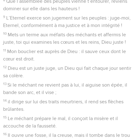
Que l’assemblée des peuples vienne t’entourer, reviens
dominer sur elle dans les hauteurs !
9
L’Eternel exerce son jugement sur les peuples : juge-moi,
Eternel, conformément à ma justice et à mon intégrité !
10
Mets un terme aux méfaits des méchants et affermis le
juste, toi qui examines les cœurs et les reins, Dieu juste !
11
Mon bouclier est auprès de Dieu : il sauve ceux dont le
cœur est droit.
12
Dieu est un juste juge, un Dieu qui fait chaque jour sentir
sa colère.
13
Si le méchant ne revient pas à lui, il aiguise son épée, il
bande son arc, et il vise ;
14
il dirige sur lui des traits meurtriers, il rend ses flèches
brûlantes.
15
Le méchant prépare le mal, il conçoit la misère et il
accouche de la fausseté.
16
Il ouvre une fosse, il la creuse, mais il tombe dans le trou