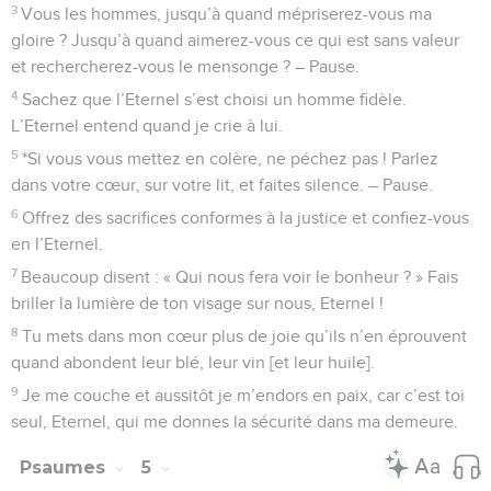
3
Vous les hommes, jusqu’à quand mépriserez-vous ma
gloire ? Jusqu’à quand aimerez-vous ce qui est sans valeur
et rechercherez-vous le mensonge ? – Pause.
4
Sachez que l’Eternel s’est choisi un homme fidèle.
L’Eternel entend quand je crie à lui.
5
*Si vous vous mettez en colère, ne péchez pas ! Parlez
dans votre cœur, sur votre lit, et faites silence. – Pause.
6
Offrez des sacrifices conformes à la justice et confiez-vous
en l’Eternel.
7
Beaucoup disent : « Qui nous fera voir le bonheur ? » Fais
briller la lumière de ton visage sur nous, Eternel !
8
Tu mets dans mon cœur plus de joie qu’ils n’en éprouvent
quand abondent leur blé, leur vin [et leur huile].
9
Je me couche et aussitôt je m’endors en paix, car c’est toi
seul, Eternel, qui me donnes la sécurité dans ma demeure.
Psaumes
5