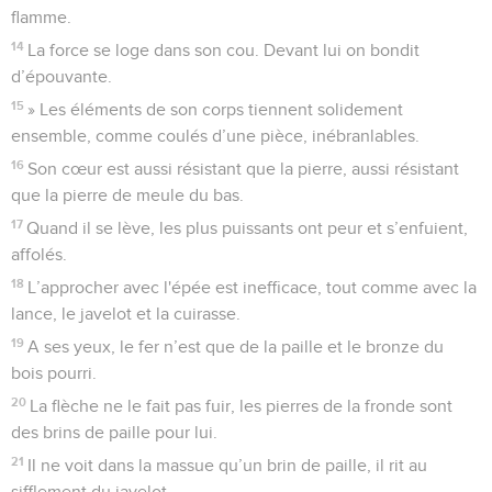
flamme.
14
La force se loge dans son cou. Devant lui on bondit
d’épouvante.
15
» Les éléments de son corps tiennent solidement
ensemble, comme coulés d’une pièce, inébranlables.
16
Son cœur est aussi résistant que la pierre, aussi résistant
que la pierre de meule du bas.
17
Quand il se lève, les plus puissants ont peur et s’enfuient,
affolés.
18
L’approcher avec l'épée est inefficace, tout comme avec la
lance, le javelot et la cuirasse.
19
A ses yeux, le fer n’est que de la paille et le bronze du
bois pourri.
20
La flèche ne le fait pas fuir, les pierres de la fronde sont
des brins de paille pour lui.
21
Il ne voit dans la massue qu’un brin de paille, il rit au
sifflement du javelot.