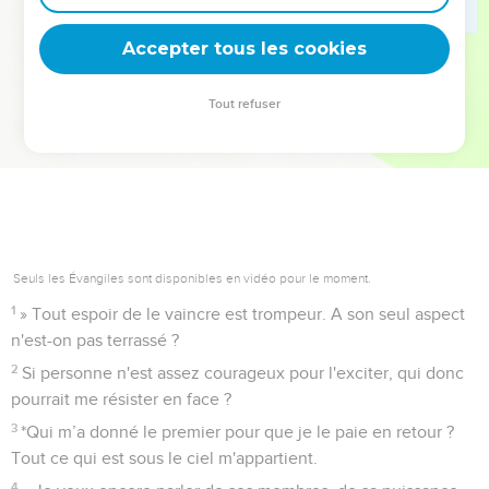
deviennent vos tremplins. Que vous guidiez un ministère, une
équipe, un groupe ou une famille, leur expérience est faite
Accepter tous les cookies
pour vous.
Tout refuser
Je découvre l’événement
Seuls les Évangiles sont disponibles en vidéo pour le moment.
1
» Tout espoir de le vaincre est trompeur. A son seul aspect
n'est-on pas terrassé ?
2
Si personne n'est assez courageux pour l'exciter, qui donc
pourrait me résister en face ?
3
*Qui m’a donné le premier pour que je le paie en retour ?
Tout ce qui est sous le ciel m'appartient.
4