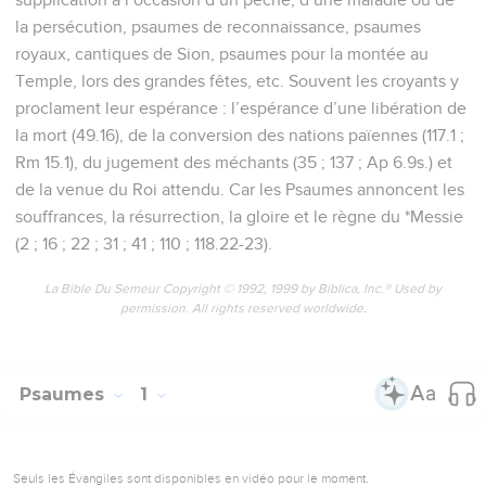
la persécution, psaumes de reconnaissance, psaumes
royaux, cantiques de Sion, psaumes pour la montée au
Temple, lors des grandes fêtes, etc. Souvent les croyants y
proclament leur espérance : l’espérance d’une libération de
la mort (49.16), de la conversion des nations païennes (117.1 ;
Rm 15.1), du jugement des méchants (35 ; 137 ; Ap 6.9s.) et
de la venue du Roi attendu. Car les Psaumes annoncent les
souffrances, la résurrection, la gloire et le règne du *Messie
(2 ; 16 ; 22 ; 31 ; 41 ; 110 ; 118.22-23).
La Bible Du Semeur Copyright © 1992, 1999 by Biblica, Inc.® Used by
permission. All rights reserved worldwide.
Psaumes
1
Seuls les Évangiles sont disponibles en vidéo pour le moment.