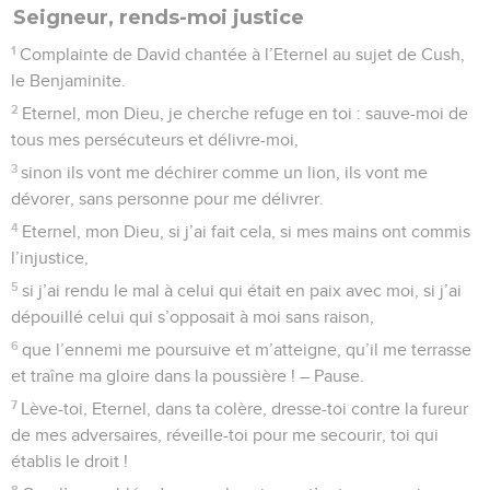
Seigneur, rends-moi justice
1
Complainte de David chantée à l’Eternel au sujet de Cush,
le Benjaminite.
2
Eternel, mon Dieu, je cherche refuge en toi : sauve-moi de
tous mes persécuteurs et délivre-moi,
3
sinon ils vont me déchirer comme un lion, ils vont me
dévorer, sans personne pour me délivrer.
4
Eternel, mon Dieu, si j’ai fait cela, si mes mains ont commis
l’injustice,
5
si j’ai rendu le mal à celui qui était en paix avec moi, si j’ai
dépouillé celui qui s’opposait à moi sans raison,
6
que l’ennemi me poursuive et m’atteigne, qu’il me terrasse
et traîne ma gloire dans la poussière ! – Pause.
7
Lève-toi, Eternel, dans ta colère, dresse-toi contre la fureur
de mes adversaires, réveille-toi pour me secourir, toi qui
établis le droit !
8