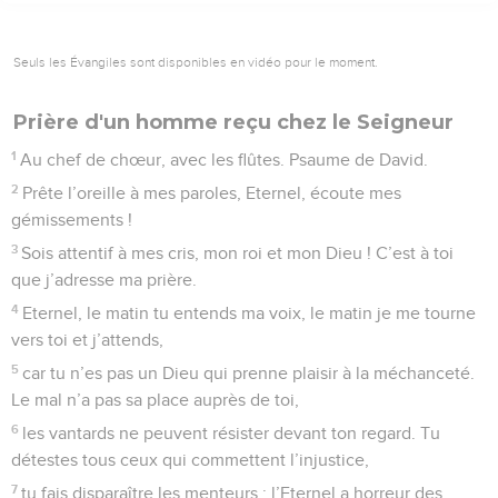
Seuls les Évangiles sont disponibles en vidéo pour le moment.
Prière d'un homme reçu chez le Seigneur
1
Au chef de chœur, avec les flûtes. Psaume de David.
2
Prête l’oreille à mes paroles, Eternel, écoute mes
gémissements !
3
Sois attentif à mes cris, mon roi et mon Dieu ! C’est à toi
que j’adresse ma prière.
4
Eternel, le matin tu entends ma voix, le matin je me tourne
vers toi et j’attends,
5
car tu n’es pas un Dieu qui prenne plaisir à la méchanceté.
Le mal n’a pas sa place auprès de toi,
6
les vantards ne peuvent résister devant ton regard. Tu
détestes tous ceux qui commettent l’injustice,
7
tu fais disparaître les menteurs ; l’Eternel a horreur des