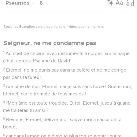
Psaumes
6
Seuls les Évangiles sont disponibles en vidéo pour le moment.
Seigneur, ne me condamne pas
1
Au chef de chœur, avec instruments à cordes, sur la harpe
à huit cordes. Psaume de David.
2
Eternel, ne me punis pas dans ta colère et ne me corrige
pas dans ta fureur.
3
Aie pitié de moi, Eternel, car je suis sans force ! Guéris-moi,
Eternel, car je tremble de tous mes os !
4
*Mon âme est toute troublée. Et toi, Eternel, jusqu’à quand
me traiteras-tu ainsi ?
5
Reviens, Eternel, délivre-moi, sauve-moi à cause de ta
bonté,
6
car dans la mort on n’évoque plus ton souvenir : qui te