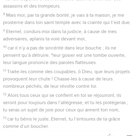
assassins et des trompeurs.
8
Mais moi, par ta grande bonté, je vais à ta maison, je me
prosterne dans ton saint temple avec la crainte qui t’est due.
9
Eternel, conduis-moi dans ta justice, à cause de mes
adversaires, aplanis ta voie devant moi,
10
car il n’y a pas de sincérité dans leur bouche ; ils ne
pensent qu’à détruire, *leur gosier est une tombe ouverte,
leur langue prononce des paroles flatteuses.
11
Traite-les comme des coupables, ô Dieu, que leurs projets
provoquent leur chute ! Chasse-les à cause de leurs
nombreux péchés, de leur révolte contre toi.
12
Alors tous ceux qui se confient en toi se réjouiront, ils
seront pour toujours dans l’allégresse, et tu les protégeras ;
tu seras un sujet de joie pour ceux qui aiment ton nom,
13
car tu bénis le juste, Eternel, tu l’entoures de ta grâce
comme d’un bouclier.