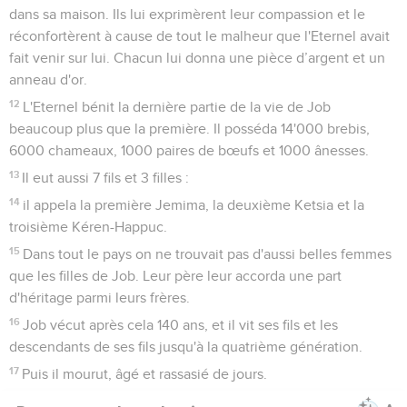
dans sa maison. Ils lui exprimèrent leur compassion et le
réconfortèrent à cause de tout le malheur que l'Eternel avait
fait venir sur lui. Chacun lui donna une pièce d’argent et un
anneau d'or.
12
L'Eternel bénit la dernière partie de la vie de Job
beaucoup plus que la première. Il posséda 14'000 brebis,
6000 chameaux, 1000 paires de bœufs et 1000 ânesses.
13
Il eut aussi 7 fils et 3 filles :
14
il appela la première Jemima, la deuxième Ketsia et la
troisième Kéren-Happuc.
15
Dans tout le pays on ne trouvait pas d'aussi belles femmes
que les filles de Job. Leur père leur accorda une part
d'héritage parmi leurs frères.
16
Job vécut après cela 140 ans, et il vit ses fils et les
descendants de ses fils jusqu'à la quatrième génération.
17
Puis il mourut, âgé et rassasié de jours.