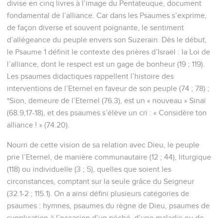
divise en cinq livres à l’image du Pentateuque, document
fondamental de l’alliance. Car dans les Psaumes s’exprime,
de façon diverse et souvent poignante, le sentiment
d’allégeance du peuple envers son Suzerain. Dès le début,
le Psaume 1 définit le contexte des prières d’Israël : la Loi de
l’alliance, dont le respect est un gage de bonheur (19 ; 119).
Les psaumes didactiques rappellent l’histoire des
interventions de l’Eternel en faveur de son peuple (74 ; 78) ;
*Sion, demeure de l’Eternel (76.3), est un « nouveau » Sinaï
(68.9,17-18), et des psaumes s’élève un cri : « Considère ton
alliance ! » (74.20).
Nourri de cette vision de sa relation avec Dieu, le peuple
prie l’Eternel, de manière communautaire (12 ; 44), liturgique
(118) ou individuelle (3 ; 5), quelles que soient les
circonstances, comptant sur la seule grâce du Seigneur
(32.1-2 ; 115.1). On a ainsi défini plusieurs catégories de
psaumes : hymnes, psaumes du règne de Dieu, psaumes de
supplication à l’occasion d’un péché, d’une maladie ou de