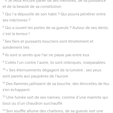
» Je veux encore parler de ses membres, de sa puissance
et de la beauté de sa constitution.
5
Qui l’a dépouillé de son habit ? Qui pourra pénétrer entre
ses mâchoires ?
6
Qui a ouvert les portes de sa gueule ? Autour de ses dents,
c’est la terreur !
7
Ses fiers et puissants boucliers sont étroitement et
solidement liés.
8
Ils sont si serrés que l'air ne passe pas entre eux.
9
Collés l’un contre l’autre, ils sont imbriqués, inséparables.
10
» Ses éternuements dégagent de la lumière ; ses yeux
sont pareils aux paupières de l'aurore.
11
Des flammes jaillissent de sa bouche, des étincelles de feu
s'en échappent.
12
Une fumée sort de ses narines, comme d’une marmite qui
bout ou d’un chaudron surchauffé.
13
Son souffle allume des charbons, de sa gueule sort une