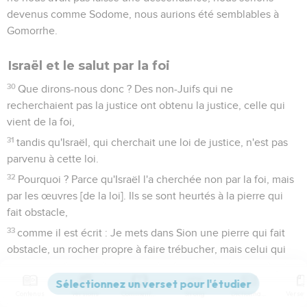
devenus comme Sodome, nous aurions été semblables à
Gomorrhe.
Israël et le salut par la foi
30
Que dirons-nous donc ? Des non-Juifs qui ne
recherchaient pas la justice ont obtenu la justice, celle qui
vient de la foi,
31
tandis qu'Israël, qui cherchait une loi de justice, n'est pas
parvenu à cette loi.
32
Pourquoi ? Parce qu'Israël l'a cherchée non par la foi, mais
par les œuvres [de la loi]. Ils se sont heurtés à la pierre qui
fait obstacle,
33
comme il est écrit : Je mets dans Sion une pierre qui fait
obstacle, un rocher propre à faire trébucher, mais celui qui
croit en lui ne sera pas couvert de honte.
Romains
10
Contenus
Versions
Commentaires
Strong
Dictionnaire