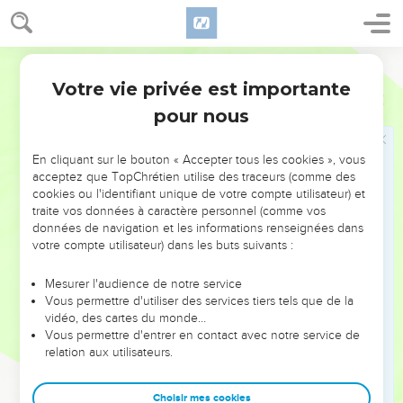
23
tous ont péché et sont privés de la gloire de Dieu,
24
et ils sont gratuitement déclarés justes par sa grâce, par le
moyen de la libération qui se trouve en Jésus-Christ.
Segond 21
25
C'est lui que Dieu a destiné à être par son sang une
Votre vie privée est importante
Romains
3
victime expiatoire pour ceux qui croiraient. Il démontre ainsi
pour nous
sa justice, puisqu'il avait laissé impunis les péchés commis
auparavant, à l’époque de sa patience.
En cliquant sur le bouton « Accepter tous les cookies », vous
26
Il la démontre dans le temps présent de manière à être
acceptez que TopChrétien utilise des traceurs (comme des
cookies ou l'identifiant unique de votre compte utilisateur) et
juste tout en déclarant juste celui qui a la foi en Jésus.
traite vos données à caractère personnel (comme vos
27
Où est donc la raison de se montrer fier ? Elle a été exclue.
données de navigation et les informations renseignées dans
Par quelle loi ? Par celle des œuvres ? Non, par la loi de la
votre compte utilisateur) dans les buts suivants :
foi.
Mesurer l'audience de notre service
28
En effet, nous estimons que l'homme est déclaré juste par
Vous permettre d'utiliser des services tiers tels que de la
la foi, indépendamment des œuvres de la loi.
vidéo, des cartes du monde…
Vous permettre d'entrer en contact avec notre service de
29
Ou bien Dieu est-il seulement le Dieu des Juifs ? N'est-il
relation aux utilisateurs.
pas aussi celui des non-Juifs ? Oui, il est aussi le Dieu des
non-Juifs,
Choisir mes cookies