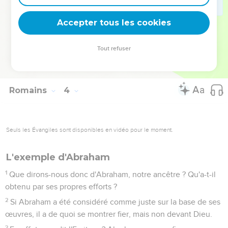
30
puisqu'il y a un seul Dieu, qui déclarera les circoncis justes
sur la base de la foi et qui déclarera aussi les incirconcis
Accepter tous les cookies
justes au moyen de la foi.
31
Cela signifie-t-il donc que, par l’intermédiaire de la foi,
Tout refuser
nous annulions la loi ? Certainement pas ! Au contraire, nous
confirmons la loi.
Romains
4
Seuls les Évangiles sont disponibles en vidéo pour le moment.
L'exemple d'Abraham
1
Que dirons-nous donc d'Abraham, notre ancêtre ? Qu'a-t-il
obtenu par ses propres efforts ?
2
Si Abraham a été considéré comme juste sur la base de ses
œuvres, il a de quoi se montrer fier, mais non devant Dieu.
3