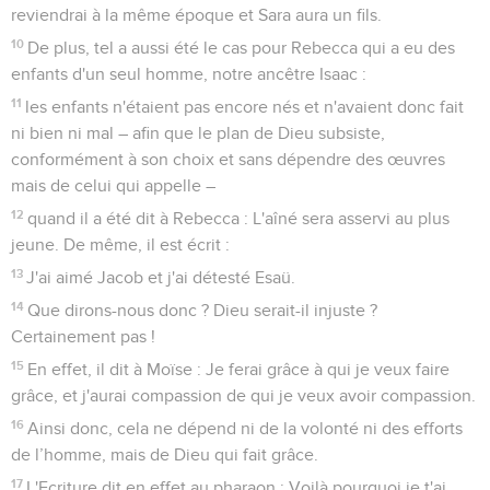
reviendrai à la même époque et Sara aura un fils.
10
De plus, tel a aussi été le cas pour Rebecca qui a eu des
enfants d'un seul homme, notre ancêtre Isaac :
11
les enfants n'étaient pas encore nés et n'avaient donc fait
ni bien ni mal – afin que le plan de Dieu subsiste,
conformément à son choix et sans dépendre des œuvres
mais de celui qui appelle –
12
quand il a été dit à Rebecca : L'aîné sera asservi au plus
jeune. De même, il est écrit :
13
J'ai aimé Jacob et j'ai détesté Esaü.
14
Que dirons-nous donc ? Dieu serait-il injuste ?
Certainement pas !
15
En effet, il dit à Moïse : Je ferai grâce à qui je veux faire
grâce, et j'aurai compassion de qui je veux avoir compassion.
16
Ainsi donc, cela ne dépend ni de la volonté ni des efforts
de l’homme, mais de Dieu qui fait grâce.
17
L'Ecriture dit en effet au pharaon : Voilà pourquoi je t'ai