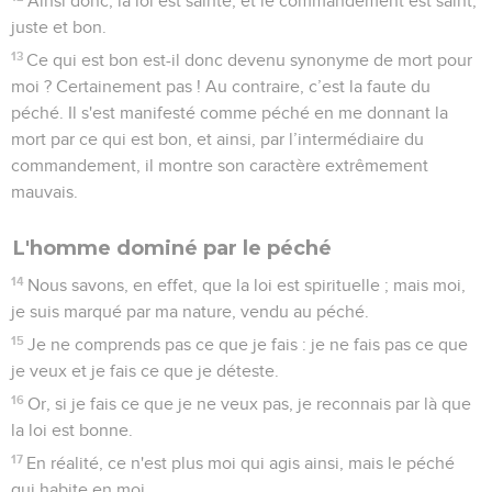
Ainsi donc, la loi est sainte, et le commandement est saint,
juste et bon.
13
Ce qui est bon est-il donc devenu synonyme de mort pour
moi ? Certainement pas ! Au contraire, c’est la faute du
péché. Il s'est manifesté comme péché en me donnant la
mort par ce qui est bon, et ainsi, par l’intermédiaire du
commandement, il montre son caractère extrêmement
mauvais.
L'homme dominé par le péché
14
Nous savons, en effet, que la loi est spirituelle ; mais moi,
je suis marqué par ma nature, vendu au péché.
15
Je ne comprends pas ce que je fais : je ne fais pas ce que
je veux et je fais ce que je déteste.
16
Or, si je fais ce que je ne veux pas, je reconnais par là que
la loi est bonne.
17
En réalité, ce n'est plus moi qui agis ainsi, mais le péché
qui habite en moi.