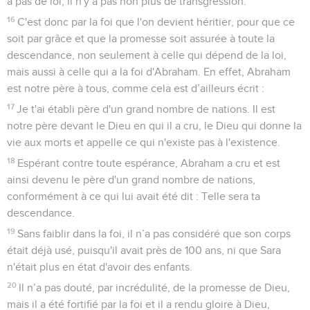
a pas de loi, il n'y a pas non plus de transgression.
16
C'est donc par la foi que l'on devient héritier, pour que ce
soit par grâce et que la promesse soit assurée à toute la
descendance, non seulement à celle qui dépend de la loi,
mais aussi à celle qui a la foi d'Abraham. En effet, Abraham
est notre père à tous, comme cela est d’ailleurs écrit :
17
Je t'ai établi père d'un grand nombre de nations. Il est
notre père devant le Dieu en qui il a cru, le Dieu qui donne la
vie aux morts et appelle ce qui n'existe pas à l'existence.
18
Espérant contre toute espérance, Abraham a cru et est
ainsi devenu le père d'un grand nombre de nations,
conformément à ce qui lui avait été dit : Telle sera ta
descendance.
19
Sans faiblir dans la foi, il n’a pas considéré que son corps
était déjà usé, puisqu'il avait près de 100 ans, ni que Sara
n'était plus en état d'avoir des enfants.
20
Il n’a pas douté, par incrédulité, de la promesse de Dieu,
mais il a été fortifié par la foi et il a rendu gloire à Dieu,