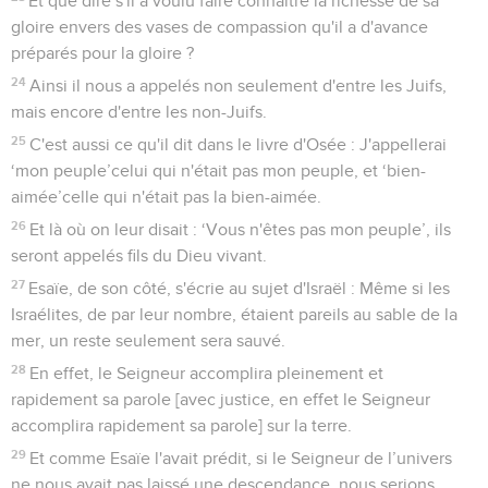
Et que dire s'il a voulu faire connaître la richesse de sa
gloire envers des vases de compassion qu'il a d'avance
préparés pour la gloire ?
24
Ainsi il nous a appelés non seulement d'entre les Juifs,
mais encore d'entre les non-Juifs.
25
C'est aussi ce qu'il dit dans le livre d'Osée : J'appellerai
‘mon peuple’celui qui n'était pas mon peuple, et ‘bien-
aimée’celle qui n'était pas la bien-aimée.
26
Et là où on leur disait : ‘Vous n'êtes pas mon peuple’, ils
seront appelés fils du Dieu vivant.
27
Esaïe, de son côté, s'écrie au sujet d'Israël : Même si les
Israélites, de par leur nombre, étaient pareils au sable de la
mer, un reste seulement sera sauvé.
28
En effet, le Seigneur accomplira pleinement et
rapidement sa parole [avec justice, en effet le Seigneur
accomplira rapidement sa parole] sur la terre.
29
Et comme Esaïe l'avait prédit, si le Seigneur de l’univers
ne nous avait pas laissé une descendance, nous serions