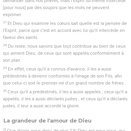
demander dans nos prières, mais l'Esprit lui-même intercède
[pour nous] par des soupirs que les mots ne peuvent
exprimer.
27
Et Dieu qui examine les cœurs sait quelle est la pensée de
l'Esprit, parce que c'est en accord avec lui qu'il intercède en
faveur des saints.
28
Du reste, nous savons que tout contribue au bien de ceux
qui aiment Dieu, de ceux qui sont appelés conformément à
son plan.
29
En effet, ceux qu'il a connus d'avance, il les a aussi
prédestinés à devenir conformes à l'image de son Fils, afin
que celui-ci soit le premier-né d’un grand nombre de frères.
30
Ceux qu'il a prédestinés, il les a aussi appelés ; ceux qu'il a
appelés, il les a aussi déclarés justes ; et ceux qu'il a déclarés
justes, il leur a aussi accordé la gloire.
La grandeur de l'amour de Dieu
31
Que dirons-nous donc de plus ? Si Dieu est pour nous, qui