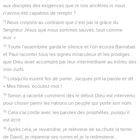
aux disciples des exigences que ni nos ancêtres ni nous
n'avons été capables de remplir ?
11
Nous croyons au contraire que c'est par la grâce du
Seigneur Jésus que nous sommes sauvés, tout comme
eux. »
12
Toute l'assemblée garda le silence et l'on écouta Barnabas
et Paul raconter tous les signes miraculeux et les prodiges
que Dieu avait accomplis par leur intermédiaire au milieu des
non-Juifs.
13
Lorsqu'ils eurent fini de parler, Jacques prit la parole et dit :
« Mes frères, écoutez-moi !
14
Simon a raconté comment dès le début Dieu est intervenu
pour choisir parmi les nations un peuple qui porte son nom.
15
Cela s'accorde avec les paroles des prophètes, puisqu’il
est écrit :
16
Après cela, je reviendrai, je relèverai de sa chute la tente
de David, je réparerai ses ruines et je la redresserai ;