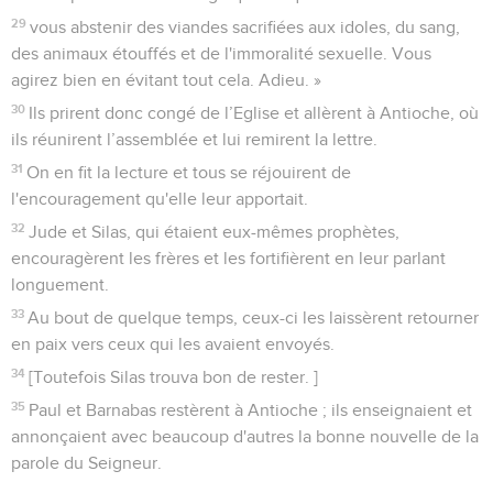
29
vous abstenir des viandes sacrifiées aux idoles, du sang,
des animaux étouffés et de l'immoralité sexuelle. Vous
agirez bien en évitant tout cela. Adieu. »
30
Ils prirent donc congé de l’Eglise et allèrent à Antioche, où
ils réunirent l’assemblée et lui remirent la lettre.
31
On en fit la lecture et tous se réjouirent de
l'encouragement qu'elle leur apportait.
32
Jude et Silas, qui étaient eux-mêmes prophètes,
encouragèrent les frères et les fortifièrent en leur parlant
longuement.
33
Au bout de quelque temps, ceux-ci les laissèrent retourner
en paix vers ceux qui les avaient envoyés.
34
[Toutefois Silas trouva bon de rester. ]
35
Paul et Barnabas restèrent à Antioche ; ils enseignaient et
annonçaient avec beaucoup d'autres la bonne nouvelle de la
parole du Seigneur.