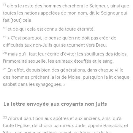
17
alors le reste des hommes cherchera le Seigneur, ainsi que
toutes les nations appelées de mon nom, dit le Seigneur qui
fait [tout] cela
18
et de qui cela est connu de toute éternité.
19
» C'est pourquoi, je pense qu'on ne doit pas créer de
difficultés aux non-Juifs qui se tournent vers Dieu,
20
mais qu’il faut leur écrire d’éviter les souillures des idoles,
l'immoralité sexuelle, les animaux étouffés et le sang.
21
En effet, depuis bien des générations, dans chaque ville
des hommes prêchent la loi de Moïse, puisqu'on la lit chaque
sabbat dans les synagogues. »
La lettre envoyée aux croyants non juifs
22
Alors il parut bon aux apôtres et aux anciens, ainsi qu'à
toute l'Eglise, de choisir parmi eux Jude, appelé Barsabas, et
Silas, des hommes estimés parmi les frères, et de les