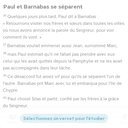
Paul et Barnabas se séparent
36
Quelques jours plus tard, Paul dit à Barnabas :
« Retournons visiter nos frères et sœurs dans toutes les villes
où nous avons annoncé la parole du Seigneur, pour voir
comment ils vont. »
37
Barnabas voulait emmener aussi Jean, surnommé Marc,
38
mais Paul estimait qu'il ne fallait pas prendre avec eux
celui qui les avait quittés depuis la Pamphylie et ne les avait
pas accompagnés dans leur tâche.
39
Ce désaccord fut assez vif pour qu'ils se séparent l'un de
l'autre. Barnabas prit Marc avec lui et embarqua pour l'île de
Chypre.
40
Paul choisit Silas et partit, confié par les frères à la grâce
du Seigneur.
41
Il traversa la Syrie et la Cilicie en fortifiant les Eglises.
Contenus
Versions
Commentaires
Strong
Dictionnaire
Actes
16