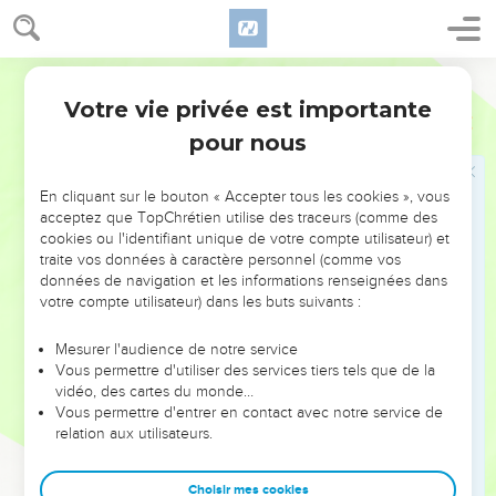
apparaisse,
41
non à tout le peuple, mais aux témoins choisis d'avance
par Dieu, à nous qui avons mangé et bu avec lui après sa
Segond 21
résurrection.
Votre vie privée est importante
Actes
10
42
Jésus nous a ordonné de prêcher au peuple et d'attester
pour nous
que c'est lui que Dieu a désigné juge des vivants et des
morts.
En cliquant sur le bouton « Accepter tous les cookies », vous
43
Tous les prophètes rendent de lui le témoignage que
acceptez que TopChrétien utilise des traceurs (comme des
toute personne qui croit en lui reçoit par son nom le pardon
cookies ou l'identifiant unique de votre compte utilisateur) et
des péchés. »
traite vos données à caractère personnel (comme vos
données de navigation et les informations renseignées dans
votre compte utilisateur) dans les buts suivants :
Des non-Juifs reçoivent le Saint-Esprit
Mesurer l'audience de notre service
44
Pierre parlait encore quand le Saint-Esprit descendit sur
Vous permettre d'utiliser des services tiers tels que de la
tous ceux qui écoutaient la parole.
vidéo, des cartes du monde…
45
Vous permettre d'entrer en contact avec notre service de
Tous les croyants circoncis qui étaient venus avec Pierre
relation aux utilisateurs.
furent stupéfaits de ce que le don du Saint-Esprit était
déversé même sur les non-Juifs.
Choisir mes cookies
46