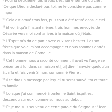
Pour la deuxième fois la voix s'est fait entendre du ciel :
‘Ce que Dieu a déclaré pur, toi, ne le considère pas comme
impur.’
10
Cela est arrivé trois fois, puis tout a été retiré dans le ciel.
11
Et voilà qu'à l'instant même, trois hommes envoyés de
Césarée vers moi sont arrivés à la maison où j'étais.
12
L'Esprit m'a dit de partir avec eux sans hésiter. Les six
frères que voici m'ont accompagné et nous sommes entrés
dans la maison de Corneille.
13
Cet homme nous a raconté comment il avait vu l'ange se
présenter à lui dans sa maison et [lui] dire : ‘Envoie quelqu'un
à Jaffa et fais venir Simon, surnommé Pierre ;
14
il te dira un message par lequel tu seras sauvé, toi et toute
ta famille.’
15
Lorsque j'ai commencé à parler, le Saint-Esprit est
descendu sur eux, comme sur nous au début.
16
Et je me suis souvenu de cette parole du Seigneur : ‘Jean