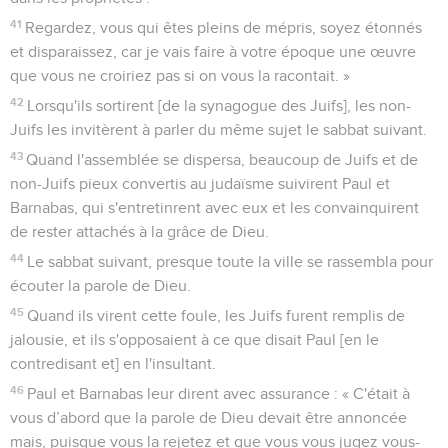
41
Regardez, vous qui êtes pleins de mépris, soyez étonnés
et disparaissez, car je vais faire à votre époque une œuvre
que vous ne croiriez pas si on vous la racontait. »
42
Lorsqu'ils sortirent [de la synagogue des Juifs], les non-
Juifs les invitèrent à parler du même sujet le sabbat suivant.
43
Quand l'assemblée se dispersa, beaucoup de Juifs et de
non-Juifs pieux convertis au judaïsme suivirent Paul et
Barnabas, qui s'entretinrent avec eux et les convainquirent
de rester attachés à la grâce de Dieu.
44
Le sabbat suivant, presque toute la ville se rassembla pour
écouter la parole de Dieu.
45
Quand ils virent cette foule, les Juifs furent remplis de
jalousie, et ils s'opposaient à ce que disait Paul [en le
contredisant et] en l'insultant.
46
Paul et Barnabas leur dirent avec assurance : « C'était à
vous d’abord que la parole de Dieu devait être annoncée
mais, puisque vous la rejetez et que vous vous jugez vous-