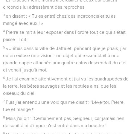
circoncis lui adressèrent des reproches
3
en disant : « Tu es entré chez des incirconcis et tu as
mangé avec eux ! »
4
Pierre se mit à leur exposer dans l’ordre tout ce qui s'était
passé. Il dit :
5
« J'étais dans la ville de Jaffa et, pendant que je priais, j'ai
eu en extase une vision : un objet qui ressemblait à une
grande nappe attachée aux quatre coins descendait du ciel
et venait jusqu'à moi.
6
Je l'ai examiné attentivement et j'ai vu les quadrupèdes de
la terre, les bêtes sauvages et les reptiles ainsi que les
oiseaux du ciel.
7
Puis j'ai entendu une voix qui me disait : ‘Lève-toi, Pierre,
tue et mange !’
8
Mais j'ai dit : ‘Certainement pas, Seigneur, car jamais rien
de souillé ni d'impur n'est entré dans ma bouche.’
9