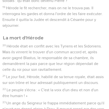
soldats : qu’était donc devenu Pierre ?
19
Hérode le fit rechercher, mais on ne le trouva pas. Il
interrogea les gardes et donna l'ordre de les faire exécuter.
Ensuite il quitta la Judée et descendit à Césarée pour y
séjourner.
La mort d'Hérode
20
Hérode était en conflit avec les Tyriens et les Sidoniens.
Mais ils vinrent le trouver d'un commun accord et, après
avoir gagné Blastus, le responsable de sa chambre, ils
demandèrent la paix parce que leur région dépendait de
celle du roi pour son ravitaillement.
21
Le jour fixé, Hérode, habillé de sa tenue royale, était assis
sur son trône et leur adressait publiquement un discours.
22
Le peuple s'écria : « C'est la voix d'un dieu et non d'un
être humain ! »
23
Un ange du Seigneur le frappa immédiatement parce qu'il
n'avait pas donné gloire à Dieu. Il mourut rongé par des vers.