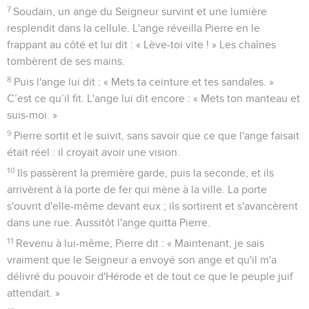
7
Soudain, un ange du Seigneur survint et une lumière
resplendit dans la cellule. L'ange réveilla Pierre en le
frappant au côté et lui dit : « Lève-toi vite ! » Les chaînes
tombèrent de ses mains.
8
Puis l'ange lui dit : « Mets ta ceinture et tes sandales. »
C’est ce qu’il fit. L'ange lui dit encore : « Mets ton manteau et
suis-moi. »
9
Pierre sortit et le suivit, sans savoir que ce que l'ange faisait
était réel : il croyait avoir une vision.
10
Ils passèrent la première garde, puis la seconde, et ils
arrivèrent à la porte de fer qui mène à la ville. La porte
s'ouvrit d'elle-même devant eux ; ils sortirent et s'avancèrent
dans une rue. Aussitôt l'ange quitta Pierre.
11
Revenu à lui-même, Pierre dit : « Maintenant, je sais
vraiment que le Seigneur a envoyé son ange et qu'il m'a
délivré du pouvoir d'Hérode et de tout ce que le peuple juif
attendait. »