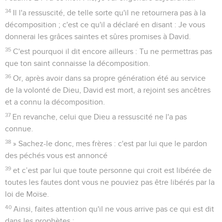
34
Il l'a ressuscité, de telle sorte qu'il ne retournera pas à la
décomposition ; c'est ce qu'il a déclaré en disant : Je vous
donnerai les grâces saintes et sûres promises à David.
35
C'est pourquoi il dit encore ailleurs : Tu ne permettras pas
que ton saint connaisse la décomposition.
36
Or, après avoir dans sa propre génération été au service
de la volonté de Dieu, David est mort, a rejoint ses ancêtres
et a connu la décomposition.
37
En revanche, celui que Dieu a ressuscité ne l'a pas
connue.
38
» Sachez-le donc, mes frères : c'est par lui que le pardon
des péchés vous est annoncé
39
et c’est par lui que toute personne qui croit est libérée de
toutes les fautes dont vous ne pouviez pas être libérés par la
loi de Moïse.
40
Ainsi, faites attention qu'il ne vous arrive pas ce qui est dit
dans les prophètes :