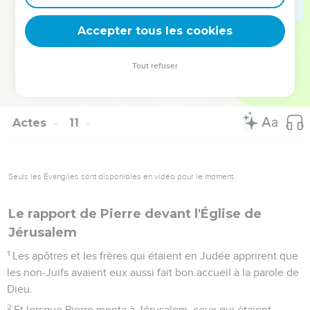
En effet, ils les entendaient parler en langues et célébrer
la grandeur de Dieu. Alors Pierre dit :
Accepter tous les cookies
47
« Peut-on refuser l'eau du baptême à ceux qui ont reçu le
Saint-Esprit tout comme nous ? »
Tout refuser
48
et il ordonna de les baptiser au nom du Seigneur. Ils lui
demandèrent alors de rester quelques jours avec eux.
Actes
11
Seuls les Évangiles sont disponibles en vidéo pour le moment.
Le rapport de Pierre devant l'Église de
Jérusalem
1
Les apôtres et les frères qui étaient en Judée apprirent que
les non-Juifs avaient eux aussi fait bon accueil à la parole de
Dieu.
2
Et lorsque Pierre monta à Jérusalem, ceux qui étaient