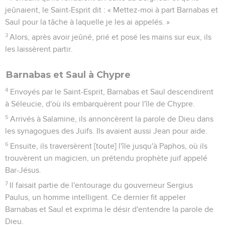
jeûnaient, le Saint-Esprit dit : « Mettez-moi à part Barnabas et
Saul pour la tâche à laquelle je les ai appelés. »
3
Alors, après avoir jeûné, prié et posé les mains sur eux, ils
les laissèrent partir.
Barnabas et Saul à Chypre
4
Envoyés par le Saint-Esprit, Barnabas et Saul descendirent
à Séleucie, d'où ils embarquèrent pour l'île de Chypre.
5
Arrivés à Salamine, ils annoncèrent la parole de Dieu dans
les synagogues des Juifs. Ils avaient aussi Jean pour aide.
6
Ensuite, ils traversèrent [toute] l'île jusqu'à Paphos, où ils
trouvèrent un magicien, un prétendu prophète juif appelé
Bar-Jésus.
7
Il faisait partie de l'entourage du gouverneur Sergius
Paulus, un homme intelligent. Ce dernier fit appeler
Barnabas et Saul et exprima le désir d'entendre la parole de
Dieu.