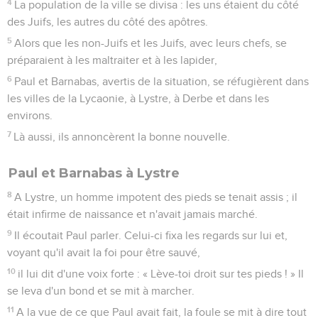
4
La population de la ville se divisa : les uns étaient du côté
des Juifs, les autres du côté des apôtres.
5
Alors que les non-Juifs et les Juifs, avec leurs chefs, se
préparaient à les maltraiter et à les lapider,
6
Paul et Barnabas, avertis de la situation, se réfugièrent dans
les villes de la Lycaonie, à Lystre, à Derbe et dans les
environs.
7
Là aussi, ils annoncèrent la bonne nouvelle.
Paul et Barnabas à Lystre
8
A Lystre, un homme impotent des pieds se tenait assis ; il
était infirme de naissance et n'avait jamais marché.
9
Il écoutait Paul parler. Celui-ci fixa les regards sur lui et,
voyant qu'il avait la foi pour être sauvé,
10
il lui dit d'une voix forte : « Lève-toi droit sur tes pieds ! » Il
se leva d'un bond et se mit à marcher.
11
A la vue de ce que Paul avait fait, la foule se mit à dire tout