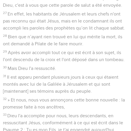
Dieu, c'est à vous que cette parole de salut a été envoyée.
27
En effet, les habitants de Jérusalem et leurs chefs n'ont
pas reconnu qui était Jésus, mais en le condamnant ils ont
accompli les paroles des prophètes qu’on lit chaque sabbat.
28
Bien que n’ayant rien trouvé en lui qui mérite la mort, ils
ont demandé à Pilate de le faire mourir.
29
Après avoir accompli tout ce qui est écrit à son sujet, ils
l'ont descendu de la croix et l'ont déposé dans un tombeau.
30
Mais Dieu l'a ressuscité.
31
Il est apparu pendant plusieurs jours à ceux qui étaient
montés avec lui de la Galilée à Jérusalem et qui sont
[maintenant] ses témoins auprès du peuple.
32
» Et nous, nous vous annonçons cette bonne nouvelle : la
promesse faite à nos ancêtres,
33
Dieu l'a accomplie pour nous, leurs descendants, en
ressuscitant Jésus, conformément à ce qui est écrit dans le
Psaume 2 : Tu es mon Fils, je t'ai engendré aujourd'hui.