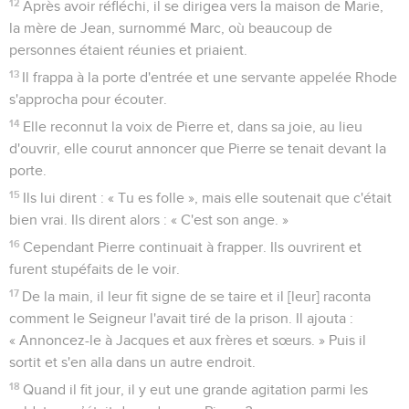
12
Après avoir réfléchi, il se dirigea vers la maison de Marie,
la mère de Jean, surnommé Marc, où beaucoup de
personnes étaient réunies et priaient.
13
Il frappa à la porte d'entrée et une servante appelée Rhode
s'approcha pour écouter.
14
Elle reconnut la voix de Pierre et, dans sa joie, au lieu
d'ouvrir, elle courut annoncer que Pierre se tenait devant la
porte.
15
Ils lui dirent : « Tu es folle », mais elle soutenait que c'était
bien vrai. Ils dirent alors : « C'est son ange. »
16
Cependant Pierre continuait à frapper. Ils ouvrirent et
furent stupéfaits de le voir.
17
De la main, il leur fit signe de se taire et il [leur] raconta
comment le Seigneur l'avait tiré de la prison. Il ajouta :
« Annoncez-le à Jacques et aux frères et sœurs. » Puis il
sortit et s'en alla dans un autre endroit.
18
Quand il fit jour, il y eut une grande agitation parmi les