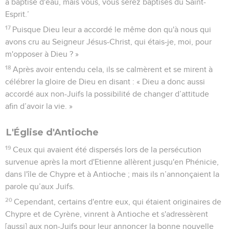
a baptisé d'eau, mais vous, vous serez baptisés du Saint-
Esprit.’
17
Puisque Dieu leur a accordé le même don qu'à nous qui
avons cru au Seigneur Jésus-Christ, qui étais-je, moi, pour
m'opposer à Dieu ? »
18
Après avoir entendu cela, ils se calmèrent et se mirent à
célébrer la gloire de Dieu en disant : « Dieu a donc aussi
accordé aux non-Juifs la possibilité de changer d’attitude
afin d’avoir la vie. »
L'Église d'Antioche
19
Ceux qui avaient été dispersés lors de la persécution
survenue après la mort d'Etienne allèrent jusqu'en Phénicie,
dans l'île de Chypre et à Antioche ; mais ils n’annonçaient la
parole qu’aux Juifs.
20
Cependant, certains d'entre eux, qui étaient originaires de
Chypre et de Cyrène, vinrent à Antioche et s'adressèrent
[aussi] aux non-Juifs pour leur annoncer la bonne nouvelle