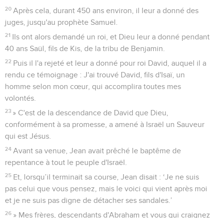
20
Après cela, durant 450 ans environ, il leur a donné des
juges, jusqu'au prophète Samuel.
21
Ils ont alors demandé un roi, et Dieu leur a donné pendant
40 ans Saül, fils de Kis, de la tribu de Benjamin.
22
Puis il l'a rejeté et leur a donné pour roi David, auquel il a
rendu ce témoignage : J'ai trouvé David, fils d'Isaï, un
homme selon mon cœur, qui accomplira toutes mes
volontés.
23
» C'est de la descendance de David que Dieu,
conformément à sa promesse, a amené à Israël un Sauveur
qui est Jésus.
24
Avant sa venue, Jean avait prêché le baptême de
repentance à tout le peuple d'Israël.
25
Et, lorsqu’il terminait sa course, Jean disait : ‘Je ne suis
pas celui que vous pensez, mais le voici qui vient après moi
et je ne suis pas digne de détacher ses sandales.’
26
» Mes frères, descendants d'Abraham et vous qui craignez