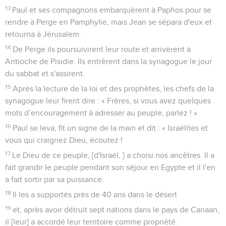
13
Paul et ses compagnons embarquèrent à Paphos pour se
rendre à Perge en Pamphylie, mais Jean se sépara d'eux et
retourna à Jérusalem.
14
De Perge ils poursuivirent leur route et arrivèrent à
Antioche de Pisidie. Ils entrèrent dans la synagogue le jour
du sabbat et s'assirent.
15
Après la lecture de la loi et des prophètes, les chefs de la
synagogue leur firent dire : « Frères, si vous avez quelques
mots d’encouragement à adresser au peuple, parlez ! »
16
Paul se leva, fit un signe de la main et dit : « Israélites et
vous qui craignez Dieu, écoutez !
17
Le Dieu de ce peuple, [d'Israël, ] a choisi nos ancêtres. Il a
fait grandir le peuple pendant son séjour en Egypte et il l'en
a fait sortir par sa puissance.
18
Il les a supportés près de 40 ans dans le désert
19
et, après avoir détruit sept nations dans le pays de Canaan,
il [leur] a accordé leur territoire comme propriété.