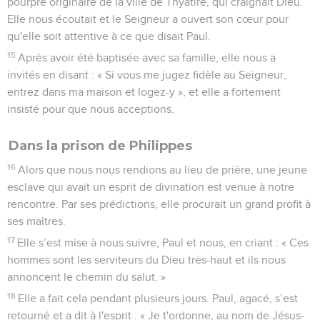
pourpre originaire de la ville de Thyatire, qui craignait Dieu.
Elle nous écoutait et le Seigneur a ouvert son cœur pour
qu'elle soit attentive à ce que disait Paul.
15
Après avoir été baptisée avec sa famille, elle nous a
invités en disant : « Si vous me jugez fidèle au Seigneur,
entrez dans ma maison et logez-y », et elle a fortement
insisté pour que nous acceptions.
Dans la prison de Philippes
16
Alors que nous nous rendions au lieu de prière, une jeune
esclave qui avait un esprit de divination est venue à notre
rencontre. Par ses prédictions, elle procurait un grand profit à
ses maîtres.
17
Elle s’est mise à nous suivre, Paul et nous, en criant : « Ces
hommes sont les serviteurs du Dieu très-haut et ils nous
annoncent le chemin du salut. »
18
Elle a fait cela pendant plusieurs jours. Paul, agacé, s’est
retourné et a dit à l'esprit : « Je t'ordonne, au nom de Jésus-