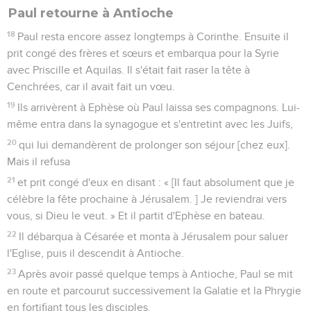
Paul retourne à Antioche
18
Paul resta encore assez longtemps à Corinthe. Ensuite il
prit congé des frères et sœurs et embarqua pour la Syrie
avec Priscille et Aquilas. Il s'était fait raser la tête à
Cenchrées, car il avait fait un vœu.
19
Ils arrivèrent à Ephèse où Paul laissa ses compagnons. Lui-
même entra dans la synagogue et s'entretint avec les Juifs,
20
qui lui demandèrent de prolonger son séjour [chez eux].
Mais il refusa
21
et prit congé d'eux en disant : « [Il faut absolument que je
célèbre la fête prochaine à Jérusalem. ] Je reviendrai vers
vous, si Dieu le veut. » Et il partit d'Ephèse en bateau.
22
Il débarqua à Césarée et monta à Jérusalem pour saluer
l'Eglise, puis il descendit à Antioche.
23
Après avoir passé quelque temps à Antioche, Paul se mit
en route et parcourut successivement la Galatie et la Phrygie
en fortifiant tous les disciples.