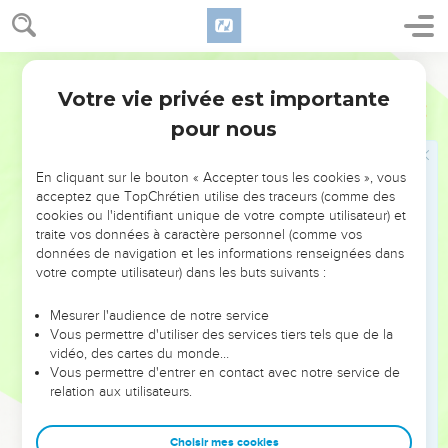
33
Au bout de quelque temps, ceux-ci les laissèrent retourner
en paix vers ceux qui les avaient envoyés.
Segond 21
34
[Toutefois Silas trouva bon de rester. ]
Votre vie privée est importante
Actes
15
35
Paul et Barnabas restèrent à Antioche ; ils enseignaient et
pour nous
annonçaient avec beaucoup d'autres la bonne nouvelle de la
parole du Seigneur.
En cliquant sur le bouton « Accepter tous les cookies », vous
acceptez que TopChrétien utilise des traceurs (comme des
Paul et Barnabas se séparent
cookies ou l'identifiant unique de votre compte utilisateur) et
traite vos données à caractère personnel (comme vos
36
Quelques jours plus tard, Paul dit à Barnabas :
données de navigation et les informations renseignées dans
« Retournons visiter nos frères et sœurs dans toutes les villes
votre compte utilisateur) dans les buts suivants :
où nous avons annoncé la parole du Seigneur, pour voir
comment ils vont. »
Mesurer l'audience de notre service
Vous permettre d'utiliser des services tiers tels que de la
37
Barnabas voulait emmener aussi Jean, surnommé Marc,
vidéo, des cartes du monde…
38
Vous permettre d'entrer en contact avec notre service de
mais Paul estimait qu'il ne fallait pas prendre avec eux
relation aux utilisateurs.
celui qui les avait quittés depuis la Pamphylie et ne les avait
pas accompagnés dans leur tâche.
Choisir mes cookies
39