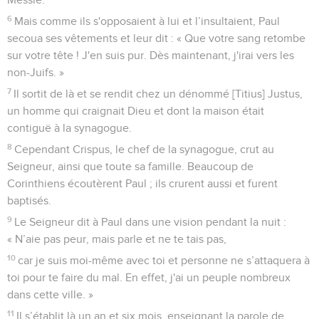
6
Mais comme ils s'opposaient à lui et l’insultaient, Paul
secoua ses vêtements et leur dit : « Que votre sang retombe
sur votre tête ! J'en suis pur. Dès maintenant, j'irai vers les
non-Juifs. »
7
Il sortit de là et se rendit chez un dénommé [Titius] Justus,
un homme qui craignait Dieu et dont la maison était
contiguë à la synagogue.
8
Cependant Crispus, le chef de la synagogue, crut au
Seigneur, ainsi que toute sa famille. Beaucoup de
Corinthiens écoutèrent Paul ; ils crurent aussi et furent
baptisés.
9
Le Seigneur dit à Paul dans une vision pendant la nuit :
« N’aie pas peur, mais parle et ne te tais pas,
10
car je suis moi-même avec toi et personne ne s’attaquera à
toi pour te faire du mal. En effet, j'ai un peuple nombreux
dans cette ville. »
11
Il s’établit là un an et six mois, enseignant la parole de