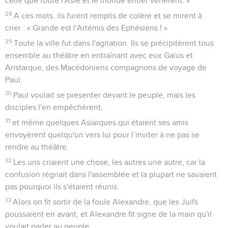
celle que toute l'Asie et le monde entier vénèrent. »
28
A ces mots, ils furent remplis de colère et se mirent à
crier : « Grande est l'Artémis des Ephésiens ! »
29
Toute la ville fut dans l'agitation. Ils se précipitèrent tous
ensemble au théâtre en entraînant avec eux Gaïus et
Aristarque, des Macédoniens compagnons de voyage de
Paul.
30
Paul voulait se présenter devant le peuple, mais les
disciples l'en empêchèrent,
31
et même quelques Asiarques qui étaient ses amis
envoyèrent quelqu'un vers lui pour l’inviter à ne pas se
rendre au théâtre.
32
Les uns criaient une chose, les autres une autre, car la
confusion régnait dans l'assemblée et la plupart ne savaient
pas pourquoi ils s'étaient réunis.
33
Alors on fit sortir de la foule Alexandre, que les Juifs
poussaient en avant, et Alexandre fit signe de la main qu'il
voulait parler au peuple.