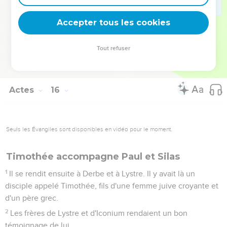
Ce désaccord fut assez vif pour qu'ils se séparent l'un de
l'autre. Barnabas prit Marc avec lui et embarqua pour l'île de
Accepter tous les cookies
Chypre.
40
Paul choisit Silas et partit, confié par les frères à la grâce
Tout refuser
du Seigneur.
41
Il traversa la Syrie et la Cilicie en fortifiant les Eglises.
Actes
16
Seuls les Évangiles sont disponibles en vidéo pour le moment.
Timothée accompagne Paul et Silas
1
Il se rendit ensuite à Derbe et à Lystre. Il y avait là un
disciple appelé Timothée, fils d'une femme juive croyante et
d'un père grec.
2
Les frères de Lystre et d'Iconium rendaient un bon
témoignage de lui.