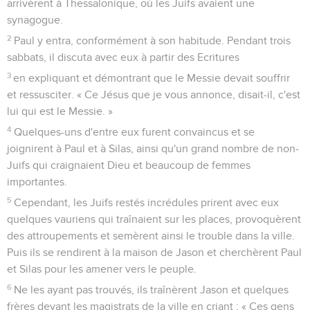
arrivèrent à Thessalonique, où les Juifs avaient une
synagogue.
2
Paul y entra, conformément à son habitude. Pendant trois
sabbats, il discuta avec eux à partir des Ecritures
3
en expliquant et démontrant que le Messie devait souffrir
et ressusciter. « Ce Jésus que je vous annonce, disait-il, c'est
lui qui est le Messie. »
4
Quelques-uns d'entre eux furent convaincus et se
joignirent à Paul et à Silas, ainsi qu'un grand nombre de non-
Juifs qui craignaient Dieu et beaucoup de femmes
importantes.
5
Cependant, les Juifs restés incrédules prirent avec eux
quelques vauriens qui traînaient sur les places, provoquèrent
des attroupements et semèrent ainsi le trouble dans la ville.
Puis ils se rendirent à la maison de Jason et cherchèrent Paul
et Silas pour les amener vers le peuple.
6
Ne les ayant pas trouvés, ils traînèrent Jason et quelques
frères devant les magistrats de la ville en criant : « Ces gens