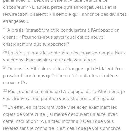
parler avec lui. Les uns disaient : « Que veut dire ce
discoureur ? » D'autres, parce qu'il annonçait Jésus et la
résurrection, disaient : « Il semble qu'il annonce des divinités
étrangères. »
19
Alors ils l’attrapèrent et le conduisirent à l'Aréopage en
disant : « Pourrions-nous savoir quel est ce nouvel
enseignement que tu apportes ?
20
En effet, tu nous fais entendre des choses étranges. Nous
voudrions donc savoir ce que cela veut dire. »
21
Or tous les Athéniens et les étrangers qui résidaient là ne
passaient leur temps qu'à dire ou à écouter les dernières
nouveautés.
22
Paul, debout au milieu de l'Aréopage, dit : « Athéniens, je
vous trouve à tout point de vue extrêmement religieux.
23
En effet, en parcourant votre ville et en examinant les
objets de votre culte, j'ai même découvert un autel avec
cette inscription : ‘A un dieu inconnu’ ! Celui que vous
révérez sans le connaître, c'est celui que je vous annonce.