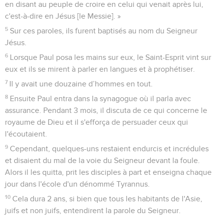
en disant au peuple de croire en celui qui venait après lui,
c'est-à-dire en Jésus [le Messie]. »
5
Sur ces paroles, ils furent baptisés au nom du Seigneur
Jésus.
6
Lorsque Paul posa les mains sur eux, le Saint-Esprit vint sur
eux et ils se mirent à parler en langues et à prophétiser.
7
Il y avait une douzaine d’hommes en tout.
8
Ensuite Paul entra dans la synagogue où il parla avec
assurance. Pendant 3 mois, il discuta de ce qui concerne le
royaume de Dieu et il s'efforça de persuader ceux qui
l'écoutaient.
9
Cependant, quelques-uns restaient endurcis et incrédules
et disaient du mal de la voie du Seigneur devant la foule.
Alors il les quitta, prit les disciples à part et enseigna chaque
jour dans l'école d'un dénommé Tyrannus.
10
Cela dura 2 ans, si bien que tous les habitants de l'Asie,
juifs et non juifs, entendirent la parole du Seigneur.