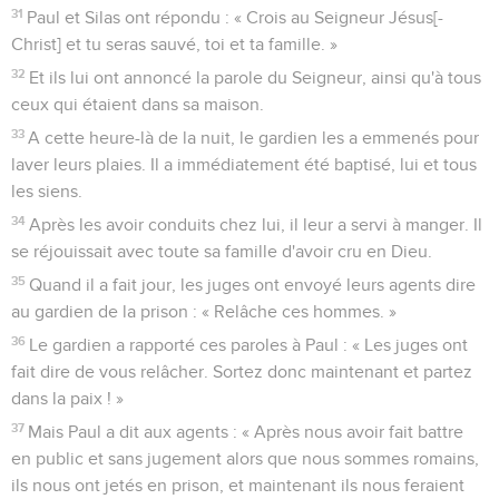
31
Paul et Silas ont répondu : « Crois au Seigneur Jésus[-
Christ] et tu seras sauvé, toi et ta famille. »
32
Et ils lui ont annoncé la parole du Seigneur, ainsi qu'à tous
ceux qui étaient dans sa maison.
33
A cette heure-là de la nuit, le gardien les a emmenés pour
laver leurs plaies. Il a immédiatement été baptisé, lui et tous
les siens.
34
Après les avoir conduits chez lui, il leur a servi à manger. Il
se réjouissait avec toute sa famille d'avoir cru en Dieu.
35
Quand il a fait jour, les juges ont envoyé leurs agents dire
au gardien de la prison : « Relâche ces hommes. »
36
Le gardien a rapporté ces paroles à Paul : « Les juges ont
fait dire de vous relâcher. Sortez donc maintenant et partez
dans la paix ! »
37
Mais Paul a dit aux agents : « Après nous avoir fait battre
en public et sans jugement alors que nous sommes romains,
ils nous ont jetés en prison, et maintenant ils nous feraient