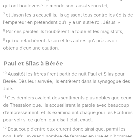
qui ont bouleversé le monde sont aussi venus ici,
7
et Jason les a accueillis. Ils agissent tous contre les édits de
l'empereur en prétendant qu'il y a un autre roi, Jésus. »
8
Par ces paroles ils troublèrent la foule et les magistrats,
9
qui ne relâchèrent Jason et les autres qu'après avoir
obtenu d'eux une caution.
Paul et Silas à Bérée
10
Aussitôt les frères firent partir de nuit Paul et Silas pour
Bérée. Dès leur arrivée, ils entrèrent dans la synagogue des
Juifs.
11
Ces derniers avaient des sentiments plus nobles que ceux
de Thessalonique. Ils accueillirent la parole avec beaucoup
d'empressement, et ils examinaient chaque jour les Ecritures
pour voir si ce qu'on leur disait était exact.
12
Beaucoup d'entre eux crurent donc ainsi que, parmi les
non-Juifs, un grand nombre de femmes en vue et d’hommes.