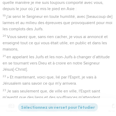
quelle manière je me suis toujours comporté avec vous,
depuis le jour où j’ai mis le pied en Asie :
19
j'ai servi le Seigneur en toute humilité, avec [beaucoup de]
larmes et au milieu des épreuves que provoquaient pour moi
les complots des Juifs.
20
Vous savez que, sans rien cacher, je vous ai annoncé et
enseigné tout ce qui vous était utile, en public et dans les
maisons,
21
en appelant les Juifs et les non-Juifs à changer d’attitude
en se tournant vers Dieu et à croire en notre Seigneur
Jésus[-Christ].
22
» Et maintenant, voici que, lié par l'Esprit, je vais à
Jérusalem sans savoir ce qui m'y arrivera.
23
Je sais seulement que, de ville en ville, l'Esprit saint
m'avertit que des liens et des souffrances m'attendent.
24
Mais je n’y attache aucune importance et je ne considère
pas ma vie comme précieuse, pourvu que j'accomplisse
Contenus
Versions
Commentaires
Strong
Dictionnaire