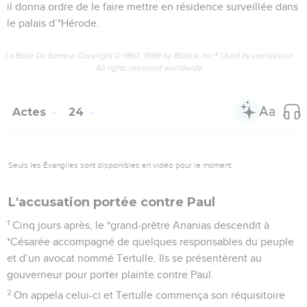
il donna ordre de le faire mettre en résidence surveillée dans
le palais d’*Hérode.
La Bible Du Semeur Copyright © 1992, 1999 by Biblica, Inc.® Used by permission.
All rights reserved worldwide.
Actes
24
Seuls les Évangiles sont disponibles en vidéo pour le moment.
L'accusation portée contre Paul
1
Cinq jours après, le *grand-prêtre Ananias descendit à
*Césarée accompagné de quelques responsables du peuple
et d’un avocat nommé Tertulle. Ils se présentèrent au
gouverneur pour porter plainte contre Paul.
2
On appela celui-ci et Tertulle commença son réquisitoire