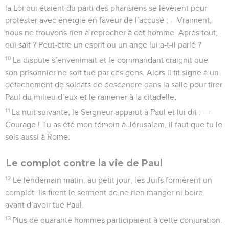
la Loi qui étaient du parti des pharisiens se levèrent pour
protester avec énergie en faveur de l’accusé : —Vraiment,
nous ne trouvons rien à reprocher à cet homme. Après tout,
qui sait ? Peut-être un esprit ou un ange lui a-t-il parlé ?
10
La dispute s’envenimait et le commandant craignit que
son prisonnier ne soit tué par ces gens. Alors il fit signe à un
détachement de soldats de descendre dans la salle pour tirer
Paul du milieu d’eux et le ramener à la citadelle.
11
La nuit suivante, le Seigneur apparut à Paul et lui dit : —
Courage ! Tu as été mon témoin à Jérusalem, il faut que tu le
sois aussi à Rome.
Le complot contre la vie de Paul
12
Le lendemain matin, au petit jour, les Juifs formèrent un
complot. Ils firent le serment de ne rien manger ni boire
avant d’avoir tué Paul.
13
Plus de quarante hommes participaient à cette conjuration.