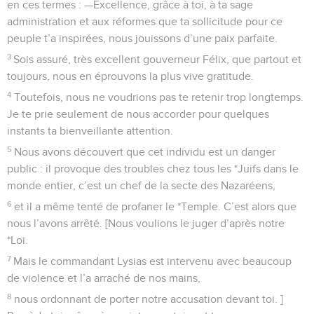
en ces termes : —Excellence, grâce à toi, à ta sage
administration et aux réformes que ta sollicitude pour ce
peuple t’a inspirées, nous jouissons d’une paix parfaite.
3
Sois assuré, très excellent gouverneur Félix, que partout et
toujours, nous en éprouvons la plus vive gratitude.
4
Toutefois, nous ne voudrions pas te retenir trop longtemps.
Je te prie seulement de nous accorder pour quelques
instants ta bienveillante attention.
5
Nous avons découvert que cet individu est un danger
public : il provoque des troubles chez tous les *Juifs dans le
monde entier, c’est un chef de la secte des Nazaréens,
6
et il a même tenté de profaner le *Temple. C’est alors que
nous l’avons arrêté. [Nous voulions le juger d’après notre
*Loi.
7
Mais le commandant Lysias est intervenu avec beaucoup
de violence et l’a arraché de nos mains,
8
nous ordonnant de porter notre accusation devant toi. ]