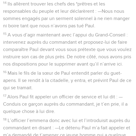
14
Ils allèrent trouver les chefs des *prêtres et les
responsables du peuple et leur déclarèrent : —Nous nous
sommes engagés par un serment solennel à ne rien manger
ni boire tant que nous n’avons pas tué Paul.
15
A vous d’agir maintenant avec l’appui du Grand-Conseil :
intervenez auprès du commandant et proposez-lui de faire
comparaître Paul devant vous sous prétexte que vous voulez
instruire son cas de plus près. De notre côté, nous avons pris
nos dispositions pour le supprimer avant qu’il n’arrive ici.
16
Mais le fils de la sœur de Paul entendit parler du guet-
apens. Il se rendit à la citadelle, y entra, et prévint Paul de ce
qui se tramait.
17
Alors Paul fit appeler un officier de service et lui dit : —
Conduis ce garçon auprès du commandant, je t’en prie, il a
quelque chose à lui dire.
18
L’officier l’emmena donc avec lui et l’introduisit auprès du
commandant en disant : —Le détenu Paul m’a fait appeler et
m’a demandé de t’amener ce jeune homme qui a quelque