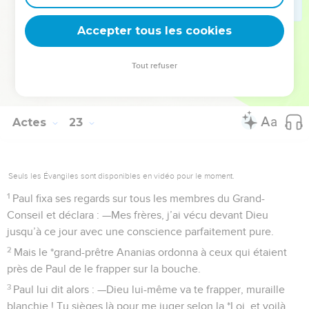
tout le *Grand-Conseil, il le fit descendre et le plaça en face
Accepter tous les cookies
d’eux.
La Bible Du Semeur Copyright © 1992, 1999 by Biblica, Inc.® Used by permission.
Tout refuser
All rights reserved worldwide.
Actes
23
Seuls les Évangiles sont disponibles en vidéo pour le moment.
1
Paul fixa ses regards sur tous les membres du Grand-
Conseil et déclara : —Mes frères, j’ai vécu devant Dieu
jusqu’à ce jour avec une conscience parfaitement pure.
2
Mais le *grand-prêtre Ananias ordonna à ceux qui étaient
près de Paul de le frapper sur la bouche.
3
Paul lui dit alors : —Dieu lui-même va te frapper, muraille
blanchie ! Tu sièges là pour me juger selon la *Loi, et voilà