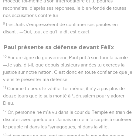
Procède toi-même à son interrogatoire et tu pourras
reconnaître, d’après ses réponses, le bien-fondé de toutes
nos accusations contre lui.
9
Les Juifs s’empressèrent de confirmer ses paroles en
disant : —Oui, tout ce qu’il a dit est exact.
Paul présente sa défense devant Félix
10
Sur un signe du gouverneur, Paul prit à son tour la parole :
—Je sais, dit-il, que depuis plusieurs années tu exerces la
justice sur notre nation. C’est donc en toute confiance que je
viens te présenter ma défense.
11
Comme tu peux le vérifier toi-même, il n’y a pas plus de
douze jours que je suis monté à *Jérusalem pour y adorer
Dieu.
12
Or, personne ne m’a vu dans la cour du Temple en train de
discuter avec quelqu’un. Jamais on ne m’a surpris à soulever
le peuple ni dans les *synagogues, ni dans la ville,
13
et ces gens ne peuvent pas apporter la moindre preuve