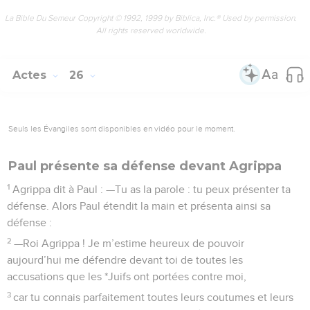
La Bible Du Semeur Copyright © 1992, 1999 by Biblica, Inc.® Used by permission.
All rights reserved worldwide.
Actes
26
Seuls les Évangiles sont disponibles en vidéo pour le moment.
Paul présente sa défense devant Agrippa
1
Agrippa dit à Paul : —Tu as la parole : tu peux présenter ta
défense. Alors Paul étendit la main et présenta ainsi sa
défense :
2
—Roi Agrippa ! Je m’estime heureux de pouvoir
aujourd’hui me défendre devant toi de toutes les
accusations que les *Juifs ont portées contre moi,
3
car tu connais parfaitement toutes leurs coutumes et leurs