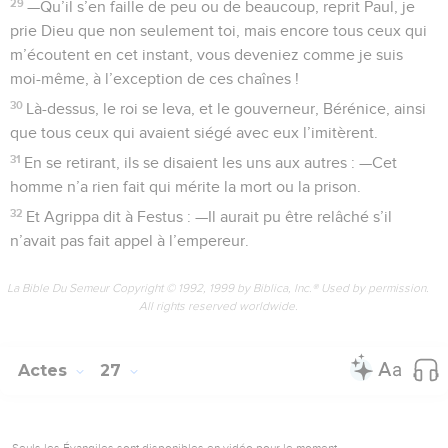
29
—Qu’il s’en faille de peu ou de beaucoup, reprit Paul, je
prie Dieu que non seulement toi, mais encore tous ceux qui
m’écoutent en cet instant, vous deveniez comme je suis
moi-même, à l’exception de ces chaînes !
30
Là-dessus, le roi se leva, et le gouverneur, Bérénice, ainsi
que tous ceux qui avaient siégé avec eux l’imitèrent.
31
En se retirant, ils se disaient les uns aux autres : —Cet
homme n’a rien fait qui mérite la mort ou la prison.
32
Et Agrippa dit à Festus : —Il aurait pu être relâché s’il
n’avait pas fait appel à l’empereur.
La Bible Du Semeur Copyright © 1992, 1999 by Biblica, Inc.® Used by permission.
All rights reserved worldwide.
Actes
27
Seuls les Évangiles sont disponibles en vidéo pour le moment.