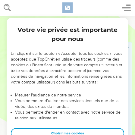
demanda à l’officier de service : —Avez-vous le droit de
fouetter un citoyen romain, et sans même l’avoir jugé ?
26
Quand l’officier entendit cela, il courut avertir le
Semeur
commandant : —Sais-tu ce que tu allais faire ? Cet homme
Votre vie privée est importante
Actes
22
est citoyen romain.
pour nous
27
Le commandant se rendit aussitôt auprès de Paul et lui
demanda : —Dis-moi, es-tu vraiment citoyen romain ? —Oui,
En cliquant sur le bouton « Accepter tous les cookies », vous
répondit-il.
acceptez que TopChrétien utilise des traceurs (comme des
28
—Moi, reprit le commandant, j’ai dû payer très cher pour
cookies ou l'identifiant unique de votre compte utilisateur) et
traite vos données à caractère personnel (comme vos
acquérir ce titre. —Et moi, dit Paul, je le tiens de naissance.
données de navigation et les informations renseignées dans
29
Aussitôt, ceux qui allaient le torturer le laissèrent. Le
votre compte utilisateur) dans les buts suivants :
commandant lui-même commença à s’inquiéter à l’idée qu’il
avait bel et bien fait enchaîner un citoyen romain.
Mesurer l'audience de notre service
Vous permettre d'utiliser des services tiers tels que de la
vidéo, des cartes du monde…
Paul devant le Conseil supérieur
Vous permettre d'entrer en contact avec notre service de
relation aux utilisateurs.
30
C’est pourquoi, dès le lendemain, il voulut éclaircir
l’affaire et savoir au juste de quoi les Juifs accusaient Paul. Il
Choisir mes cookies
le fit délier et, après avoir convoqué les chefs des *prêtres et