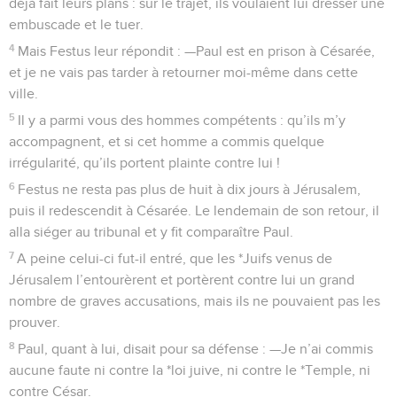
déjà fait leurs plans : sur le trajet, ils voulaient lui dresser une
embuscade et le tuer.
4
Mais Festus leur répondit : —Paul est en prison à Césarée,
et je ne vais pas tarder à retourner moi-même dans cette
ville.
5
Il y a parmi vous des hommes compétents : qu’ils m’y
accompagnent, et si cet homme a commis quelque
irrégularité, qu’ils portent plainte contre lui !
6
Festus ne resta pas plus de huit à dix jours à Jérusalem,
puis il redescendit à Césarée. Le lendemain de son retour, il
alla siéger au tribunal et y fit comparaître Paul.
7
A peine celui-ci fut-il entré, que les *Juifs venus de
Jérusalem l’entourèrent et portèrent contre lui un grand
nombre de graves accusations, mais ils ne pouvaient pas les
prouver.
8
Paul, quant à lui, disait pour sa défense : —Je n’ai commis
aucune faute ni contre la *loi juive, ni contre le *Temple, ni
contre César.