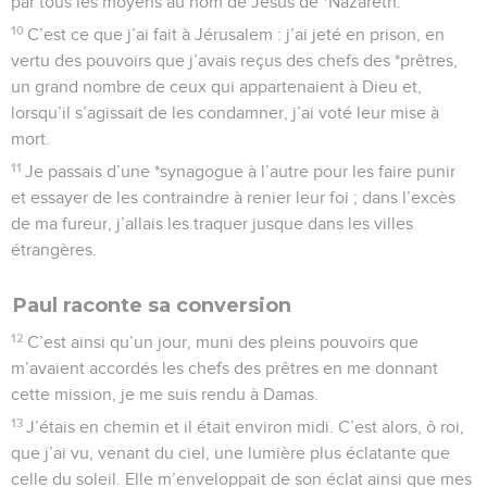
par tous les moyens au nom de Jésus de *Nazareth.
10
C’est ce que j’ai fait à Jérusalem : j’ai jeté en prison, en
vertu des pouvoirs que j’avais reçus des chefs des *prêtres,
un grand nombre de ceux qui appartenaient à Dieu et,
lorsqu’il s’agissait de les condamner, j’ai voté leur mise à
mort.
11
Je passais d’une *synagogue à l’autre pour les faire punir
et essayer de les contraindre à renier leur foi ; dans l’excès
de ma fureur, j’allais les traquer jusque dans les villes
étrangères.
Paul raconte sa conversion
12
C’est ainsi qu’un jour, muni des pleins pouvoirs que
m’avaient accordés les chefs des prêtres en me donnant
cette mission, je me suis rendu à Damas.
13
J’étais en chemin et il était environ midi. C’est alors, ô roi,
que j’ai vu, venant du ciel, une lumière plus éclatante que
celle du soleil. Elle m’enveloppait de son éclat ainsi que mes