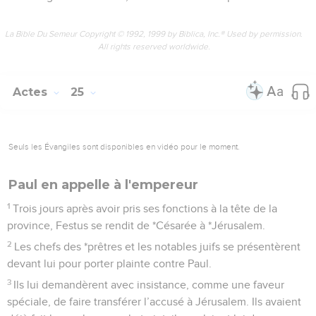
La Bible Du Semeur Copyright © 1992, 1999 by Biblica, Inc.® Used by permission.
All rights reserved worldwide.
Actes
25
Seuls les Évangiles sont disponibles en vidéo pour le moment.
Paul en appelle à l'empereur
1
Trois jours après avoir pris ses fonctions à la tête de la
province, Festus se rendit de *Césarée à *Jérusalem.
2
Les chefs des *prêtres et les notables juifs se présentèrent
devant lui pour porter plainte contre Paul.
3
Ils lui demandèrent avec insistance, comme une faveur
spéciale, de faire transférer l’accusé à Jérusalem. Ils avaient