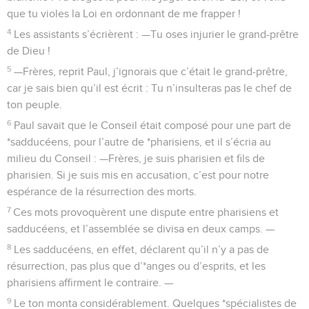
que tu violes la Loi en ordonnant de me frapper !
4
Les assistants s’écrièrent : —Tu oses injurier le grand-prêtre
de Dieu !
5
—Frères, reprit Paul, j’ignorais que c’était le grand-prêtre,
car je sais bien qu’il est écrit : Tu n’insulteras pas le chef de
ton peuple.
6
Paul savait que le Conseil était composé pour une part de
*sadducéens, pour l’autre de *pharisiens, et il s’écria au
milieu du Conseil : —Frères, je suis pharisien et fils de
pharisien. Si je suis mis en accusation, c’est pour notre
espérance de la résurrection des morts.
7
Ces mots provoquèrent une dispute entre pharisiens et
sadducéens, et l’assemblée se divisa en deux camps. —
8
Les sadducéens, en effet, déclarent qu’il n’y a pas de
résurrection, pas plus que d’*anges ou d’esprits, et les
pharisiens affirment le contraire. —
9
Le ton monta considérablement. Quelques *spécialistes de