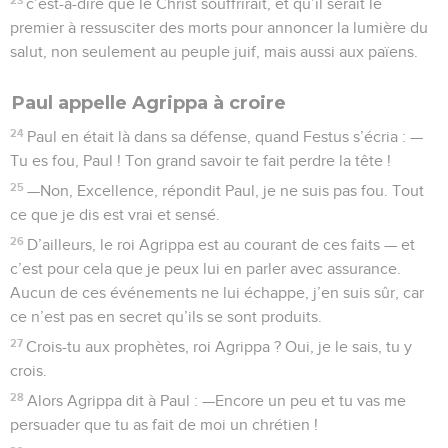
c’est-à-dire que le Christ souffrirait, et qu’il serait le
premier à ressusciter des morts pour annoncer la lumière du
salut, non seulement au peuple juif, mais aussi aux païens.
Paul appelle Agrippa à croire
24
Paul en était là dans sa défense, quand Festus s’écria : —
Tu es fou, Paul ! Ton grand savoir te fait perdre la tête !
25
—Non, Excellence, répondit Paul, je ne suis pas fou. Tout
ce que je dis est vrai et sensé.
26
D’ailleurs, le roi Agrippa est au courant de ces faits — et
c’est pour cela que je peux lui en parler avec assurance.
Aucun de ces événements ne lui échappe, j’en suis sûr, car
ce n’est pas en secret qu’ils se sont produits.
27
Crois-tu aux prophètes, roi Agrippa ? Oui, je le sais, tu y
crois.
28
Alors Agrippa dit à Paul : —Encore un peu et tu vas me
persuader que tu as fait de moi un chrétien !