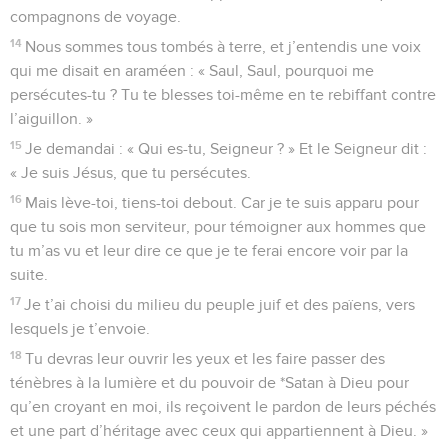
compagnons de voyage.
14
Nous sommes tous tombés à terre, et j’entendis une voix
qui me disait en araméen : « Saul, Saul, pourquoi me
persécutes-tu ? Tu te blesses toi-même en te rebiffant contre
l’aiguillon. »
15
Je demandai : « Qui es-tu, Seigneur ? » Et le Seigneur dit :
« Je suis Jésus, que tu persécutes.
16
Mais lève-toi, tiens-toi debout. Car je te suis apparu pour
que tu sois mon serviteur, pour témoigner aux hommes que
tu m’as vu et leur dire ce que je te ferai encore voir par la
suite.
17
Je t’ai choisi du milieu du peuple juif et des païens, vers
lesquels je t’envoie.
18
Tu devras leur ouvrir les yeux et les faire passer des
ténèbres à la lumière et du pouvoir de *Satan à Dieu pour
qu’en croyant en moi, ils reçoivent le pardon de leurs péchés
et une part d’héritage avec ceux qui appartiennent à Dieu. »