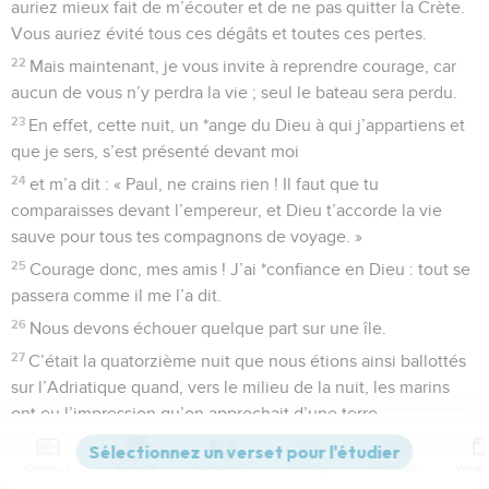
auriez mieux fait de m’écouter et de ne pas quitter la Crète.
Vous auriez évité tous ces dégâts et toutes ces pertes.
22
Mais maintenant, je vous invite à reprendre courage, car
aucun de vous n’y perdra la vie ; seul le bateau sera perdu.
23
En effet, cette nuit, un *ange du Dieu à qui j’appartiens et
que je sers, s’est présenté devant moi
24
et m’a dit : « Paul, ne crains rien ! Il faut que tu
comparaisses devant l’empereur, et Dieu t’accorde la vie
sauve pour tous tes compagnons de voyage. »
25
Courage donc, mes amis ! J’ai *confiance en Dieu : tout se
passera comme il me l’a dit.
26
Nous devons échouer quelque part sur une île.
27
C’était la quatorzième nuit que nous étions ainsi ballottés
sur l’Adriatique quand, vers le milieu de la nuit, les marins
ont eu l’impression qu’on approchait d’une terre.
28
Ils ont jeté la sonde et ont découvert que le fond était à
Contenus
Versions
Commentaires
Strong
Dictionnaire
trente-sept mètres. Un peu plus loin, ils ont recommencé et