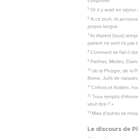
s'exprimer.
5
Or il y avait en séjou
6
A ce bruit, ils accour
propre langue.
7
Ils étaient [tous] remp
parlent ne sont-ils pas 
8
Comment se fait-il do
9
Parthes, Mèdes, Elami
10
de la Phrygie, de la 
Rome, Juifs de naissan
11
Crétois et Arabes, no
12
Tous remplis d'étonne
veut dire ? »
13
Mais d'autres se moqua
Le discours de P