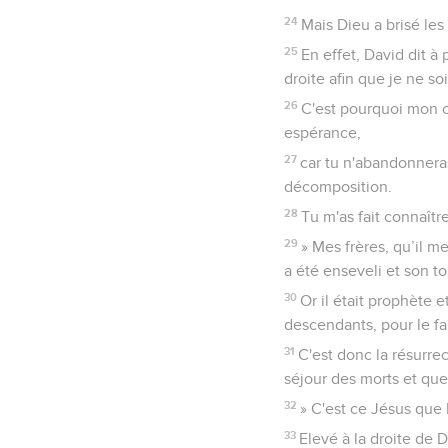
24
Mais Dieu a brisé les 
25
En effet, David dit à
droite afin que je ne so
26
C'est pourquoi mon c
espérance,
27
car tu n'abandonnera
décomposition.
28
Tu m'as fait connaître
29
» Mes frères, qu’il me
a été enseveli et son t
30
Or il était prophète e
descendants, pour le fai
31
C'est donc la résurre
séjour des morts et que
32
» C'est ce Jésus que
33
Elevé à la droite de D