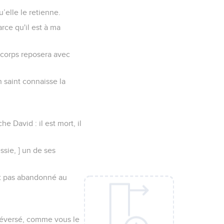
u’elle le retienne.
rce qu'il est à ma
 corps reposera avec
 saint connaisse la
e David : il est mort, il
essie, ] un de ses
ait pas abandonné au
'a déversé, comme vous le