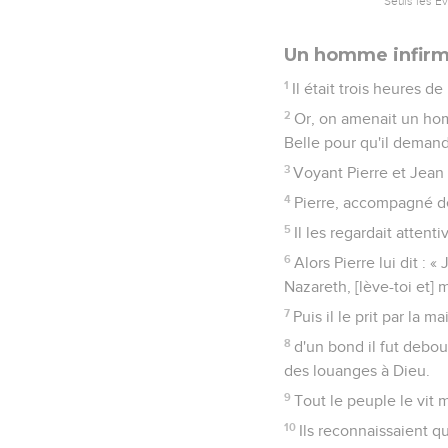
Seuls les É
Un homme infirm
1
Il était trois heures d
2
Or, on amenait un homm
Belle pour qu'il demand
3
Voyant Pierre et Jean
4
Pierre, accompagné de 
5
Il les regardait atten
6
Alors Pierre lui dit : 
Nazareth, [lève-toi et] 
7
Puis il le prit par la 
8
d'un bond il fut debou
des louanges à Dieu.
9
Tout le peuple le vit 
10
Ils reconnaissaient q