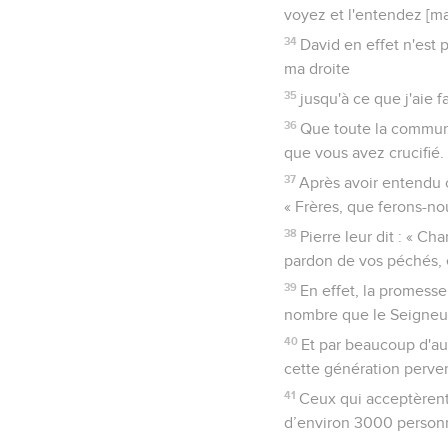
voyez et l'entendez [ma
34
David en effet n'est 
ma droite
35
jusqu'à ce que j'aie 
36
Que toute la communa
que vous avez crucifié.
37
Après avoir entendu c
« Frères, que ferons-no
38
Pierre leur dit : « C
pardon de vos péchés, e
39
En effet, la promesse
nombre que le Seigneur 
40
Et par beaucoup d'aut
cette génération pervert
41
Ceux qui acceptèrent 
d’environ 3000 person