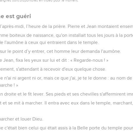
vangiles sont disponibles en vidéo pour le moment.
e est guéri
e l’après-midi, l’heure de la prière. Pierre et Jean montaient ens
e boiteux de naissance, qu'on installait tous les jours à la por
e l'aumône à ceux qui entraient dans le temple.
 sur le point d’y entrer, cet homme leur demanda l'aumône.
Jean, fixa les yeux sur lui et dit : « Regarde-nous ! »
tivement, s'attendant à recevoir d'eux quelque chose.
« Je n'ai ni argent ni or, mais ce que j'ai, je te le donne : au nom d
marche ! »
main droite et le fit lever. Ses pieds et ses chevilles s'affermirent
t et se mit à marcher. Il entra avec eux dans le temple, marchant
marcher et louer Dieu.
ue c'était bien celui qui était assis à la Belle porte du temple p