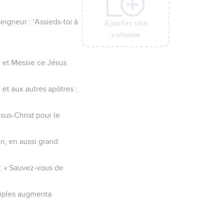
Ajouter une
Ajouter une
Ajouter une
Ajouter une
Ajouter une
eigneur : ‘Assieds-toi à
colonne
colonne
colonne
colonne
colonne
r et Messie ce Jésus
 et aux autres apôtres :
sus-Christ pour le
in, en aussi grand
 : « Sauvez-vous de
sciples augmenta