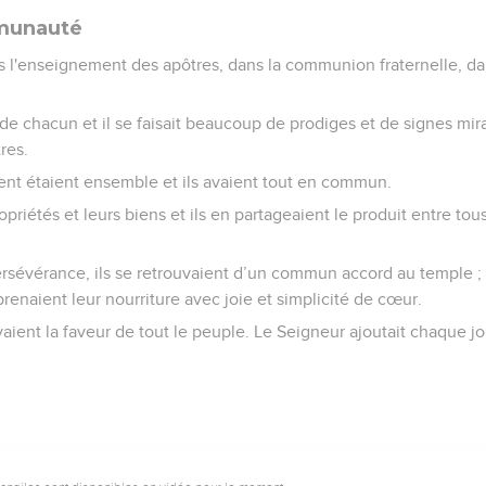
mmunauté
s l'enseignement des apôtres, dans la communion fraternelle, dan
 de chacun et il se faisait beaucoup de prodiges et de signes mi
res.
ent étaient ensemble et ils avaient tout en commun.
ropriétés et leurs biens et ils en partageaient le produit entre tou
rsévérance, ils se retrouvaient d’un commun accord au temple ; i
prenaient leur nourriture avec joie et simplicité de cœur.
avaient la faveur de tout le peuple. Le Seigneur ajoutait chaque jo