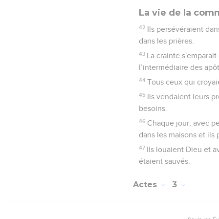
La vie de la co
42
Ils persévéraient dan
dans les prières.
43
La crainte s'emparait
l’intermédiaire des apôt
44
Tous ceux qui croyai
45
Ils vendaient leurs p
besoins.
46
Chaque jour, avec pe
dans les maisons et ils 
47
Ils louaient Dieu et 
étaient sauvés.
Actes
3