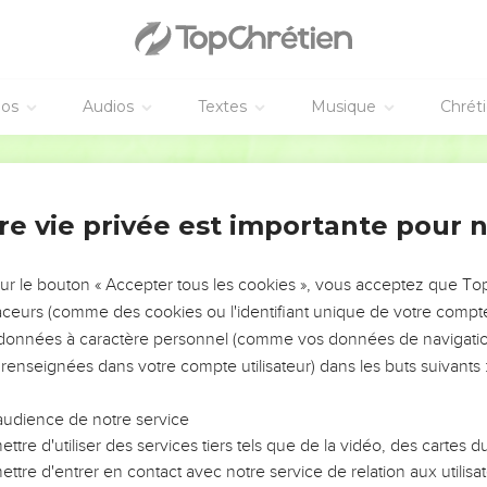
it que s'accomplisse l’Ecriture, ce que le Saint-Esprit avait annonc
et de Judas, devenu le guide de ceux qui ont arrêté Jésus.
s et il avait part au même ministère.
éos
Audios
Textes
Musique
Chrét
 champ avec le salaire du crime ; il y est tombé en avant, s'est
Segond 21
 Jérusalem l'ont appris, c'est pourquoi ce champ a été appelé da
re ‘le champ du sang’.
re vie privée est importante pour 
le livre des Psaumes : Que sa maison devienne déserte et que perso
charge !
sur le bouton « Accepter tous les cookies », vous acceptez que T
ir un homme parmi ceux qui nous ont accompagnés tout le temps 
traceurs (comme des cookies ou l'identifiant unique de votre compte 
s données à caractère personnel (comme vos données de navigatio
 renseignées dans votre compte utilisateur) dans les buts suivants 
 Jean jusqu'au jour où il a été enlevé du milieu de nous. Il nou
on. »
audience de notre service
deux : Joseph appelé Barsabbas, surnommé Justus, et Matthias.
ttre d'utiliser des services tiers tels que de la vidéo, des cartes
 prière : « Seigneur, toi qui connais le cœur de tous, désigne le
ttre d'entrer en contact avec notre service de relation aux utilisat