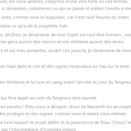
 avec les onze apôtres, s'exprima d’une voix forte en ces termes
 à Jérusalem, comprenez ce qui se passe et prêtez l'oreille à me
ivres, comme vous le supposez, car il est neuf heures du matin.
alise ce qu'a dit le prophète Joël :
s, dit Dieu, je déverserai de mon Esprit sur tout être humain ; vos f
nes gens auront des visions et vos vieillards auront des rêves.
s et sur mes servantes, durant ces jours-là, je déverserai de mon E
 en haut dans le ciel et des signes miraculeux en bas sur la terre
 en ténèbres et la lune en sang avant l'arrivée du jour du Seigneu
 qui fera appel au nom du Seigneur sera sauvée.
 ces paroles ! Dieu vous a désigné Jésus de Nazareth en accomplis
 des prodiges et des signes, comme vous le savez vous-mêmes.
livré suivant le projet défini et la prescience de Dieu. [Vous l’av
ix par l’intermédiaire d’hommes impies.