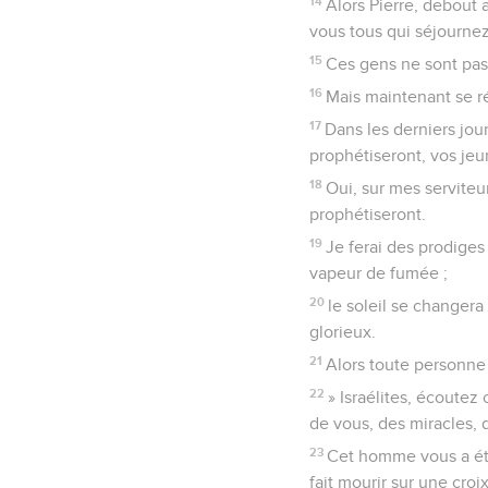
14
Alors Pierre, debout
vous tous qui séjournez
15
Ces gens ne sont pas 
16
Mais maintenant se ré
17
Dans les derniers jour
prophétiseront, vos jeu
18
Oui, sur mes serviteur
prophétiseront.
19
Je ferai des prodiges
vapeur de fumée ;
20
le soleil se changera
glorieux.
21
Alors toute personne
22
» Israélites, écoutez
de vous, des miracles,
23
Cet homme vous a été 
fait mourir sur une cro