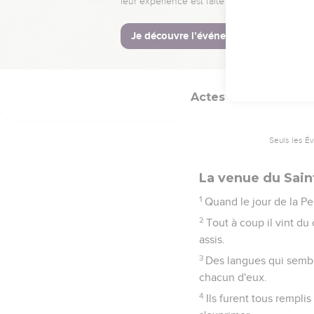
25
pour prendre part à c
est la sienne. »
26
Ils tirèrent au sort e
Actes
2
Seuls les É
La venue du Sain
1
Quand le jour de la Pe
2
Tout à coup il vint du
assis.
3
Des langues qui sembla
chacun d'eux.
4
Ils furent tous rempli