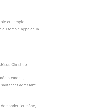
emble au temple.
te du temple appelée la
e Jésus-Christ de
 immédiatement ;
, sautant et adressant
our demander l'aumône,