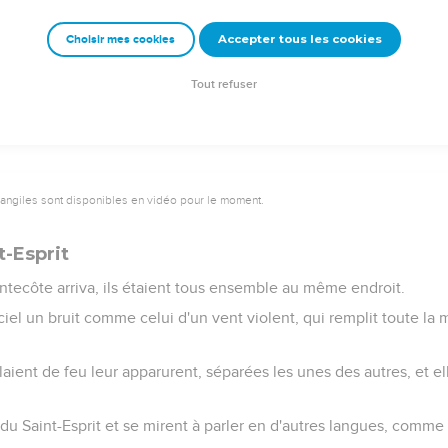
e ministère et à cette charge d'apôtre que Judas a abandonnés po
Accepter tous les cookies
Choisir mes cookies
t le sort tomba sur Matthias, qui fut associé aux onze apôtres.
Tout refuser
vangiles sont disponibles en vidéo pour le moment.
t-Esprit
ntecôte arriva, ils étaient tous ensemble au même endroit.
 ciel un bruit comme celui d'un vent violent, qui remplit toute la 
ient de feu leur apparurent, séparées les unes des autres, et el
s du Saint-Esprit et se mirent à parler en d'autres langues, comme 