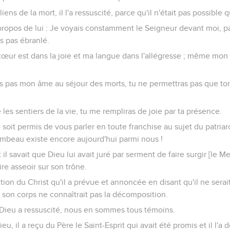
liens de la mort, il l'a ressuscité, parce qu'il n'était pas possible q
 propos de lui : Je voyais constamment le Seigneur devant moi, pa
is pas ébranlé.
œur est dans la joie et ma langue dans l'allégresse ; même mon
s pas mon âme au séjour des morts, tu ne permettras pas que ton
 les sentiers de la vie, tu me rempliras de joie par ta présence.
 soit permis de vous parler en toute franchise au sujet du patriarch
ombeau existe encore aujourd'hui parmi nous !
t il savait que Dieu lui avait juré par serment de faire surgir [le M
re asseoir sur son trône.
ction du Christ qu'il a prévue et annoncée en disant qu'il ne ser
 son corps ne connaîtrait pas la décomposition.
 Dieu a ressuscité, nous en sommes tous témoins.
ieu, il a reçu du Père le Saint-Esprit qui avait été promis et il l