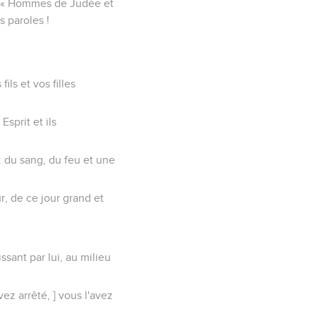
 : « Hommes de Judée et
s paroles !
ils et vos filles
sprit et ils
 : du sang, du feu et une
r, de ce jour grand et
sant par lui, au milieu
ez arrêté, ] vous l'avez