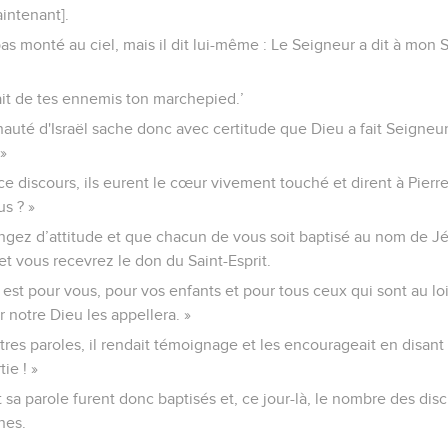
intenant].
pas monté au ciel, mais il dit lui-même : Le Seigneur a dit à mon S
fait de tes ennemis ton marchepied.’
uté d'Israël sache donc avec certitude que Dieu a fait Seigneu
 »
e discours, ils eurent le cœur vivement touché et dirent à Pierre
us ? »
hangez d’attitude et que chacun de vous soit baptisé au nom de Jé
t vous recevrez le don du Saint-Esprit.
 est pour vous, pour vos enfants et pour tous ceux qui sont au lo
notre Dieu les appellera. »
res paroles, il rendait témoignage et les encourageait en disant
ie ! »
sa parole furent donc baptisés et, ce jour-là, le nombre des di
nes.