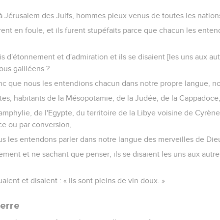
r à Jérusalem des Juifs, hommes pieux venus de toutes les nations
urent en foule, et ils furent stupéfaits parce que chacun les enten
lis d'étonnement et d'admiration et ils se disaient [les uns aux au
tous galiléens ?
nc que nous les entendions chacun dans notre propre langue, no
tes, habitants de la Mésopotamie, de la Judée, de la Cappadoce, 
Pamphylie, de l'Egypte, du territoire de la Libye voisine de Cyrèn
ce ou par conversion,
us les entendons parler dans notre langue des merveilles de Dieu
ment et ne sachant que penser, ils se disaient les uns aux autre
ient et disaient : « Ils sont pleins de vin doux. »
ierre