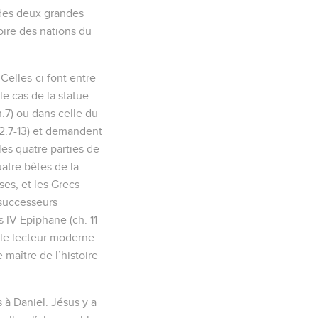
t des deux grandes
oire des nations du
 Celles-ci font entre
le cas de la statue
.7) ou dans celle du
12.7-13) et demandent
les quatre parties de
atre bêtes de la
ses, et les Grecs
 successeurs
 IV Epiphane (ch. 11
e le lecteur moderne
 maître de l’histoire
à Daniel. Jésus y a