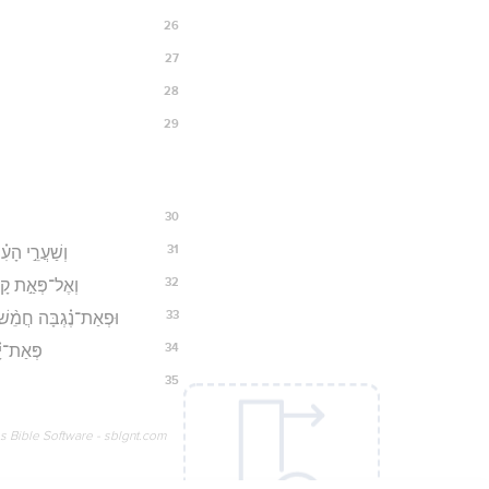
26
27
28
29
30
31
וְשַׁעֲרֵ֣י הָע
32
וְאֶל־פְּאַ֣ת קָד
33
וּפְאַת־נֶ֗גְבָּה חֲמֵ֨שׁ 
34
פְּאַת־יָ֗
35
os Bible Software - sblgnt.com