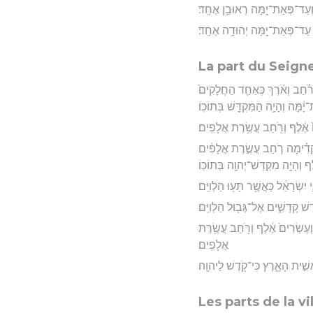
ְעַד־פְּאַת־יָ֖מָּה רְאוּבֵ֥ן אֶחָֽד׃
 עַד־פְּאַת־יָ֖מָּה יְהוּדָ֥ה אֶחָֽד׃
La part du Seign
רֹ֗חַב וְאֹ֜רֶךְ כְּאַחַ֤ד הַחֲלָקִים֙
מָּה וְהָיָ֥ה הַמִּקְדָּ֖שׁ בְּתוֹכֽוֹ׃
֙ אֶ֔לֶף וְרֹ֖חַב עֲשֶׂ֥רֶת אֲלָפִֽים׃
וְקָדִ֗ימָה רֹ֚חַב עֲשֶׂ֣רֶת אֲלָפִ֔ים
ֶף וְהָיָ֥ה מִקְדַּשׁ־יְהוָ֖ה בְּתוֹכֽוֹ׃
שְׂרָאֵ֔ל כַּאֲשֶׁ֥ר תָּע֖וּ הַלְוִיִּֽם׃
שׁ קָדָשִׁ֑ים אֶל־גְּב֖וּל הַלְוִיִּֽם׃
 וְעֶשְׂרִים֙ אֶ֔לֶף וְרֹ֖חַב עֲשֶׂ֥רֶת
אֲלָפִֽים׃
אשִׁ֣ית הָאָ֑רֶץ כִּי־קֹ֖דֶשׁ לַיהוָֽה׃
Les parts de la vi