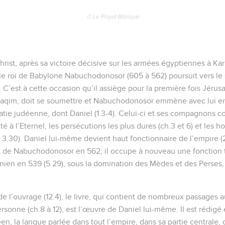
© Le Projet Biblique
rist, après sa victoire décisive sur les armées égyptiennes à Kar
 le roi de Babylone Nabuchodonosor (605 à 562) poursuit vers le 
’est à cette occasion qu’il assiège pour la première fois Jérusale
yaqim, doit se soumettre et Nabuchodonosor emmène avec lui e
atie judéenne, dont Daniel (1.3-4). Celui-ci et ses compagnons co
ité à l’Eternel, les persécutions les plus dures (ch.3 et 6) et les 
 ; 3.30). Daniel lui-même devient haut fonctionnaire de l’empire (2
t de Nabuchodonosor en 562, il occupe à nouveau une fonction t
onien en 539 (5.29), sous la domination des Mèdes et des Perses
 de l’ouvrage (12.4), le livre, qui contient de nombreux passages
ersonne (ch.8 à 12), est l’œuvre de Daniel lui-même. Il est rédig
méen, la langue parlée dans tout l’empire, dans sa partie centrale, 