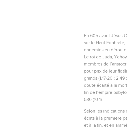
En 605 avant Jésus-Ch
sur le Haut Euphrate,
ennemies en déroute. C
Le roi de Juda, Yeho
membres de l’aristocr
pour prix de leur fidél
grands (1.17-20 ; 2.49
doute écarté à la mor
fin de l’empire babyl
536 (10.1).
Selon les indications
écrits à la première p
et à la fin, et en ara