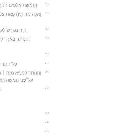
15
וַחֲמֵ֨שֶׁת אֲלָפִ֜ים הַנּוֹת
16
וְאֵלֶּה֮ מִדּוֹתֶיהָ֒ פְּאַ֣ת 
17
וְהָיָ֣ה מִגְרָשׁ֮ לָעִ
18
וְהַנּוֹתָ֨ר בָּאֹ֜רֶךְ 
19
20
כָּל־הַתְּרוּמ
21
וְהַנּוֹתָ֣ר לַנָּשִׂ֣יא מִזֶּ֣ה ׀
עַל־פְּ֠נֵי חֲמִשָּׁ֨ה וְעֶ
22
וּ
23
24
25