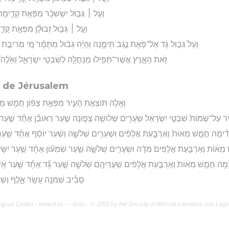
וְעַ֣ל ׀ גְּב֣וּל יִשָׂשכָ֗ר מִפְּאַ֥ת קָדִ֛ימָה
וְעַ֣ל ׀ גְּב֣וּל זְבוּלֻ֗ן מִפְּאַ֥ת קָד
וְעַל֙ גְּב֣וּל גָּ֔ד אֶל־פְּאַ֖ת נֶ֣גֶב תֵּימָ֑נָה וְהָיָ֨ה גְב֜וּל מִתָּמָ֗ר מֵ֚י מְרִיבַ֣ת ק
זֹ֥את הָאָ֛רֶץ אֲשֶׁר־תַּפִּ֥ילוּ מִֽנַּחֲלָ֖ה לְשִׁבְטֵ֣י יִשְׂרָאֵ֑ל וְאֵ֙לֶּה
s de Jérusalem
וְאֵ֖לֶּה תּוֹצְאֹ֣ת הָעִ֑יר מִפְּאַ֣ת צָפ֔וֹן חֲמֵ֥שׁ מֵ
ִ֗יר עַל־שְׁמוֹת֙ שִׁבְטֵ֣י יִשְׂרָאֵ֔ל שְׁעָרִ֥ים שְׁלוֹשָׁ֖ה צָפ֑וֹנָה שַׁ֣עַר רְאוּבֵ֞ן אֶחָ֗ד שַׁ֤עַר י
ִ֗ימָה חֲמֵ֤שׁ מֵאוֹת֙ וְאַרְבַּ֣עַת אֲלָפִ֔ים וּשְׁעָרִ֖ים שְׁלֹשָׁ֑ה וְשַׁ֨עַר יוֹסֵ֜ף אֶחָ֗ד שַׁ֤עַר בּ
מֵא֜וֹת וְאַרְבַּ֤עַת אֲלָפִים֙ מִדָּ֔ה וּשְׁעָרִ֖ים שְׁלֹשָׁ֑ה שַׁ֣עַר שִׁמְע֞וֹן אֶחָ֗ד שַׁ֤עַר יִשָּׂ
מָּה חֲמֵ֤שׁ מֵאוֹת֙ וְאַרְבַּ֣עַת אֲלָפִ֔ים שַֽׁעֲרֵיהֶ֖ם שְׁלֹשָׁ֑ה שַׁ֣עַר גָּ֞ד אֶחָ֗ד שַׁ֤עַר אָשׁ
סָבִ֕יב שְׁמֹנָ֥ה עָשָׂ֖ר אָ֑לֶף וְשֵׁם
rad Codex - tanach.us --- Grec : © 2010 by the Society of Biblical Literature and Log