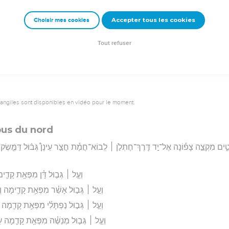
וְהָיָ֣ה בַשֵּׁ֔בֶט אֲשֶׁר־גָּ֥ר הַגֵּ֖ר אִתּ֑וֹ שָׁ֚ם תִּת
Accepter tous les cookies
Choisir mes cookies
rad Codex - tanach.us --- Grec : © 2010 by the Society of Biblical Literature and Log
Tout refuser
vangiles sont disponibles en vidéo pour le moment.
bus du nord
טִ֑ים מִקְצֵ֣ה צָפ֡וֹנָה אֶל־יַ֣ד דֶּֽרֶךְ־חֶתְלֹ֣ן ׀ לְֽבוֹא־חֲמָ֡ת חֲצַ֣ר עֵינָן֩ גְּב֨וּל דַּמֶּ֤שֶׂק צ
וְעַ֣ל ׀ גְּב֣וּל דָּ֗ן מִפְּאַ֥ת קָדִ
וְעַ֣ל ׀ גְּב֣וּל אָשֵׁ֗ר מִפְּאַ֥ת קָדִ֛ימָה וְ
וְעַ֣ל ׀ גְּב֣וּל נַפְתָּלִ֗י מִפְּאַ֥ת קָדִ֛מָה
וְעַ֣ל ׀ גְּב֣וּל מְנַשֶּׁ֗ה מִפְּאַ֥ת קָדִ֛מָה 