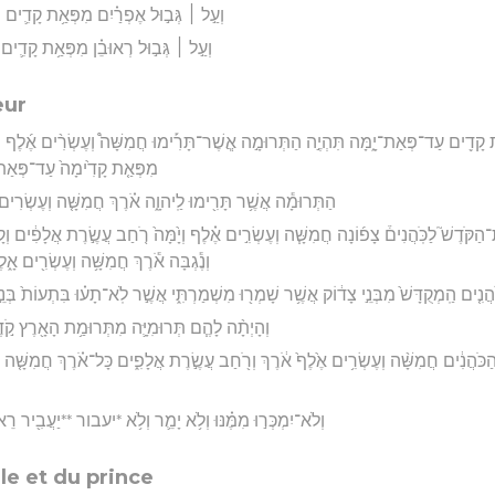
וְעַ֣ל ׀ גְּב֣וּל אֶפְרַ֗יִם מִפְּאַ֥ת קָדִ֛ים ו
וְעַ֣ל ׀ גְּב֣וּל רְאוּבֵ֗ן מִפְּאַ֥ת קָדִ֛ים
eur
ַ֥ת קָדִ֖ים עַד־פְּאַת־יָ֑מָּה תִּהְיֶ֣ה הַתְּרוּמָ֣ה אֲ‍ֽשֶׁר־תָּרִ֡ימוּ חֲמִשָּׁה֩ וְעֶשְׂרִ֨ים אֶ֜לֶף 
מִפְּאַ֤ת קָדִ֙ימָה֙ עַד־פְּאַת־יָ֔
הַתְּרוּמָ֕ה אֲשֶׁ֥ר תָּרִ֖ימוּ לַֽיהוָ֑ה אֹ֗רֶךְ חֲמִשָּׁ֤ה וְעֶשְׂרִים
ַת־הַקֹּדֶשׁ֮ לַכֹּֽהֲנִים֒ צָפ֜וֹנָה חֲמִשָּׁ֧ה וְעֶשְׂרִ֣ים אֶ֗לֶף וְיָ֙מָּה֙ רֹ֚חַב עֲשֶׂ֣רֶת אֲלָפִ֔ים 
וְנֶ֕גְבָּה אֹ֕רֶךְ חֲמִשָּׁ֥ה וְעֶשְׂרִ֖ים אָ֑ל
הֲנִ֤ים הַֽמְקֻדָּשׁ֙ מִבְּנֵ֣י צָד֔וֹק אֲשֶׁ֥ר שָׁמְר֖וּ מִשְׁמַרְתִּ֑י אֲשֶׁ֣ר לֹֽא־תָע֗וּ בִּתְעוֹת֙ בְּנֵ֣י יִ
וְהָיְתָ֨ה לָהֶ֧ם תְּרוּמִיָּ֛ה מִתְּרוּמַ֥ת הָאָ֖רֶץ קֹ֣דֶ
ּל הַכֹּהֲנִ֔ים חֲמִשָּׁ֨ה וְעֶשְׂרִ֥ים אֶ֙לֶף֙ אֹ֔רֶךְ וְרֹ֖חַב עֲשֶׂ֣רֶת אֲלָפִ֑ים כָּל־אֹ֗רֶךְ חֲמִשָּׁ֤ה
וְלֹא־יִמְכְּר֣וּ מִמֶּ֗נּוּ וְלֹ֥א יָמֵ֛ר וְלֹ֥א *יעבור **יַעֲבִ֖יר רֵ
lle et du prince