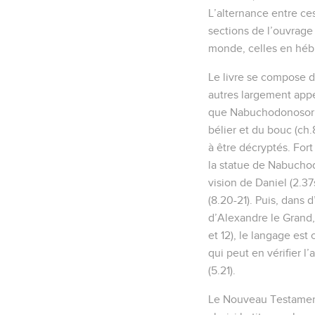
L’alternance entre ces
sections de l’ouvrage 
monde, celles en hébre
Le livre se compose de 
autres largement appel
que Nabuchodonosor vo
bélier et du bouc (ch
à être décryptés. Fort
la statue de Nabucho
vision de Daniel (2.37s
(8.20-21). Puis, dans 
d’Alexandre le Grand,
et 12), le langage est
qui peut en vérifier l
(5.21).
Le Nouveau Testament 