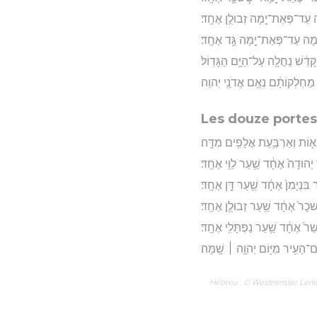
 עַד־פְּאַת־יָ֖מָּה זְבוּלֻ֥ן אֶחָֽד׃
ִ֛מָה עַד־פְּאַת־יָ֖מָּה גָּ֥ד אֶחָֽד׃
ָדֵ֔שׁ נַחֲלָ֖ה עַל־הַיָּ֥ם הַגָּדֽוֹל׃
֙ מַחְלְקוֹתָ֔ם נְאֻ֖ם אֲדֹנָ֥י יְהוִֽה׃
Les douze porte
א֛וֹת וְאַרְבַּ֥עַת אֲלָפִ֖ים מִדָּֽה׃
ְהוּדָה֙ אֶחָ֔ד שַׁ֥עַר לֵוִ֖י אֶחָֽד׃
ִנְיָמִן֙ אֶחָ֔ד שַׁ֥עַר דָּ֖ן אֶחָֽד׃
שכָר֙ אֶחָ֔ד שַׁ֥עַר זְבוּלֻ֖ן אֶחָֽד׃
ֵר֙ אֶחָ֔ד שַׁ֥עַר נַפְתָּלִ֖י אֶחָֽד׃
־הָעִ֥יר מִיּ֖וֹם יְהוָ֥ה ׀ שָֽׁמָּה׃
Hébreu : © Westminster Lening