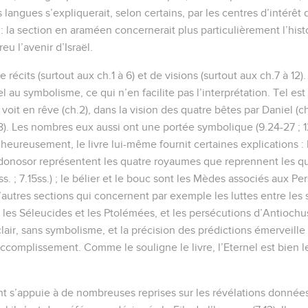
 langues s’expliquerait, selon certains, par les centres d’intérê
: la section en araméen concernerait plus particulièrement l’hist
u l’avenir d’Israël.
récits (surtout aux ch.1 à 6) et de visions (surtout aux ch.7 à 12).
 au symbolisme, ce qui n’en facilite pas l’interprétation. Tel est 
it en rêve (ch.2), dans la vision des quatre bêtes par Daniel (ch
.8). Les nombres eux aussi ont une portée symbolique (9.24-27 ; 
 heureusement, le livre lui-même fournit certaines explications : 
donosor représentent les quatre royaumes que reprennent les qu
s. ; 7.15ss.) ; le bélier et le bouc sont les Mèdes associés aux Per
d’autres sections qui concernent par exemple les luttes entre les
 les Séleucides et les Ptolémées, et les persécutions d’Antiochus
 clair, sans symbolisme, et la précision des prédictions émerveill
’accomplissement. Comme le souligne le livre, l’Eternel est bien le
s’appuie à de nombreuses reprises sur les révélations données 