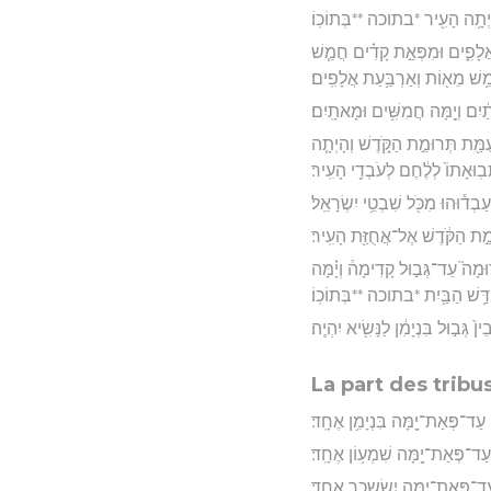
הָיְתָ֥ה הָעִ֖יר *בתוכה **בְּתוֹכֽוֹ׃
ֲלָפִ֑ים וּמִפְּאַ֣ת קָדִ֗ים חֲמֵ֤שׁ
֥שׁ מֵא֖וֹת וְאַרְבַּ֥עַת אֲלָפִֽים׃
֔יִם וְיָ֖מָּה חֲמִשִּׁ֥ים וּמָאתָֽיִם׃
ֻמַּ֖ת תְּרוּמַ֣ת הַקֹּ֑דֶשׁ וְהָיְתָ֤ה
תוֹ֙ לְלֶ֔חֶם לְעֹבְדֵ֖י הָעִֽיר׃
ַבְד֕וּהוּ מִכֹּ֖ל שִׁבְטֵ֥י יִשְׂרָאֵֽל׃
ַ֣ת הַקֹּ֔דֶשׁ אֶל־אֲחֻזַּ֖ת הָעִֽיר׃
וּמָה֮ עַד־גְּב֣וּל קָדִימָה֒ וְיָ֗מָּה
קְדַּ֥שׁ הַבַּ֖יִת *בתוכה **בְּתוֹכֽוֹ׃
֙ גְּב֣וּל בִּנְיָמִ֔ן לַנָּשִׂ֖יא יִהְיֶֽה׃
La part des tribu
עַד־פְּאַת־יָ֖מָּה בִּנְיָמִ֥ן אֶחָֽד׃
 עַד־פְּאַת־יָ֖מָּה שִׁמְע֥וֹן אֶחָֽד׃
עַד־פְּאַת־יָ֖מָּה יִשָׂשכָ֥ר אֶחָֽד׃