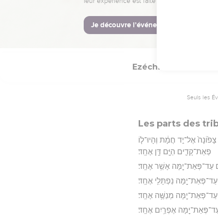
ְּנ֣וּ נַחֲלָת֔וֹ נְאֻ֖ם אֲדֹנָ֥י יְהוִֽה׃
Hébreu : © Westminster Lening
Ezéchiel
48
Seuls les É
Les parts des tri
ָפ֙וֹנָה֙ אֶל־יַ֣ד חֲמָ֔ת וְהָיוּ־ל֧וֹ
פְאַת־קָדִ֛ים הַיָּ֖ם דָּ֥ן אֶחָֽד׃
֛ים עַד־פְּאַת־יָ֖מָּה אָשֵׁ֥ר אֶחָֽד׃
עַד־פְּאַת־יָ֖מָּה נַפְתָּלִ֥י אֶחָֽד׃
 עַד־פְּאַת־יָ֖מָּה מְנַשֶּׁ֥ה אֶחָֽד׃
עַד־פְּאַת־יָ֖מָּה אֶפְרַ֥יִם אֶחָֽד׃