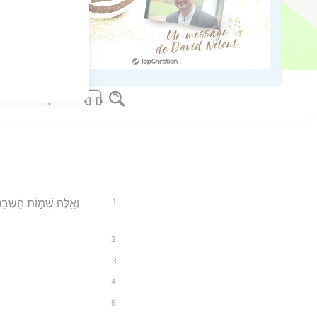
23
os Bible Software - sblgnt.com
1
וְאֵ֖לֶּה שְׁמ֣וֹת הַשְּׁבָ
2
3
4
5