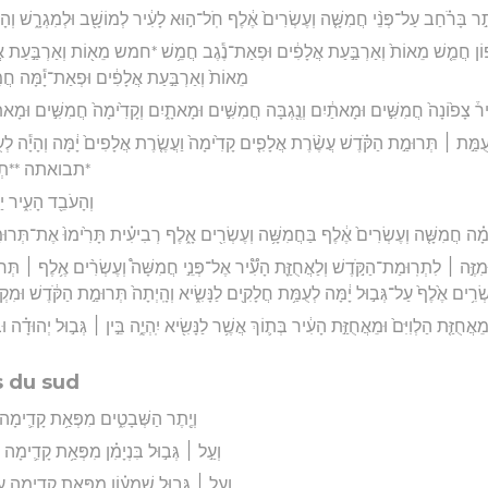
ָ֣ר בָּרֹ֗חַב עַל־פְּנֵ֨י חֲמִשָּׁ֤ה וְעֶשְׂרִים֙ אֶ֔לֶף חֹֽל־ה֣וּא לָעִ֔יר לְמוֹשָׁ֖ב וּלְמִגְרָ֑שׁ וְ
צָפ֗וֹן חֲמֵ֤שׁ מֵאוֹת֙ וְאַרְבַּ֣עַת אֲלָפִ֔ים וּפְאַת־נֶ֕גֶב חֲמֵ֥שׁ *חמש מֵא֖וֹת וְאַרְבַּ֣עַת א
מֵאוֹת֙ וְאַרְבַּ֣עַת אֲלָפִ֔ים וּפְאַת־יָ֕מָּה חֲמֵ
יר֒ צָפ֙וֹנָה֙ חֲמִשִּׁ֣ים וּמָאתַ֔יִם וְנֶ֖גְבָּה חֲמִשִּׁ֣ים וּמָאתָ֑יִם וְקָדִ֙ימָה֙ חֲמִשִּׁ֣ים וּמָאתַ
לְעֻמַּ֣ת ׀ תְּרוּמַ֣ת הַקֹּ֗דֶשׁ עֲשֶׂ֨רֶת אֲלָפִ֤ים קָדִ֙ימָה֙ וַעֲשֶׂ֤רֶת אֲלָפִים֙ יָ֔מָּה וְהָיָ֕ה לְע
*תבואתה **תְבֽוּאָ
וְהָעֹבֵ֖ד הָעִ֑יר יַע
ָ֗ה חֲמִשָּׁ֤ה וְעֶשְׂרִים֙ אֶ֔לֶף בַּחֲמִשָּׁ֥ה וְעֶשְׂרִ֖ים אָ֑לֶף רְבִיעִ֗ית תָּרִ֙ימוּ֙ אֶת־תְּרוּמ
 וּמִזֶּ֣ה ׀ לִתְרֽוּמַת־הַקֹּ֣דֶשׁ וְלַאֲחֻזַּ֪ת הָעִ֟יר אֶל־פְּנֵ֣י חֲמִשָּׁה֩ וְעֶשְׂרִ֨ים אֶ֥לֶף ׀ תְּר
שְׂרִ֥ים אֶ֙לֶף֙ עַל־גְּב֣וּל יָ֔מָּה לְעֻמַּ֥ת חֲלָקִ֖ים לַנָּשִׂ֑יא וְהָֽיְתָה֙ תְּרוּמַ֣ת הַקֹּ֔דֶשׁ וּמִ
מֵאֲחֻזַּ֤ת הַלְוִיִּם֙ וּמֵאֲחֻזַּ֣ת הָעִ֔יר בְּת֛וֹךְ אֲשֶׁ֥ר לַנָּשִׂ֖יא יִֽהְיֶ֑ה בֵּ֣ין ׀ גְּב֣וּל יְהוּדָ֗ה וּבֵין
s du sud
וְיֶ֖תֶר הַשְּׁבָטִ֑ים מִפְּאַ֥ת קָדִ֛ימָה 
וְעַ֣ל ׀ גְּב֣וּל בִּנְיָמִ֗ן מִפְּאַ֥ת קָדִ֛ימָה
וְעַ֣ל ׀ גְּב֣וּל שִׁמְע֗וֹן מִפְּאַ֥ת קָדִ֛ימָה 