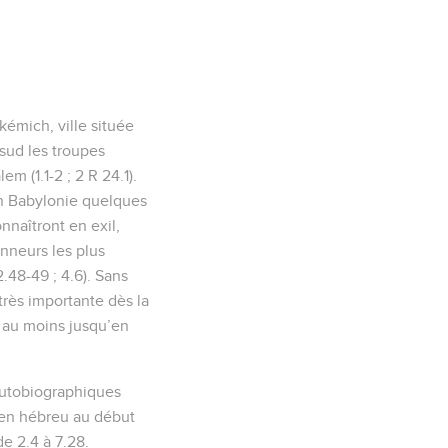
kémich, ville située
sud les troupes
m (1.1-2 ; 2 R 24.1).
n Babylonie quelques
nnaîtront en exil,
honneurs les plus
.48-49 ; 4.6). Sans
rès importante dès la
, au moins jusqu’en
 autobiographiques
é en hébreu au début
de 2.4 à 7.28.