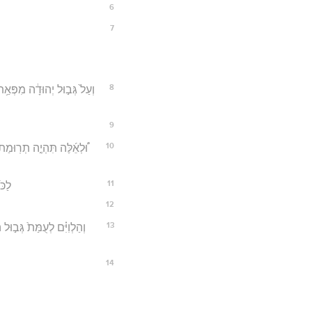
6
7
8
וְעַל֙ גְּב֣וּל יְהוּדָ֔ה מִפְּא
9
10
וּ֠לְאֵ֜לֶּה תִּהְיֶ֣ה תְרֽוּמ
11
לַכֹּ
12
13
וְהַלְוִיִּ֗ם לְעֻמַּת֙ גְּב֣ו
14