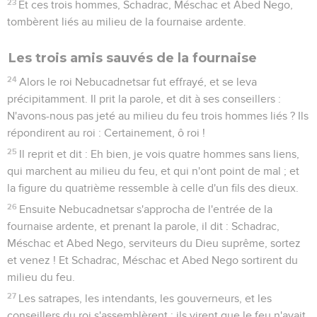
23
Et ces trois hommes, Schadrac, Méschac et Abed Nego,
tombèrent liés au milieu de la fournaise ardente.
Les trois amis sauvés de la fournaise
24
Alors le roi Nebucadnetsar fut effrayé, et se leva
précipitamment. Il prit la parole, et dit à ses conseillers :
N'avons-nous pas jeté au milieu du feu trois hommes liés ? Ils
répondirent au roi : Certainement, ô roi !
25
Il reprit et dit : Eh bien, je vois quatre hommes sans liens,
qui marchent au milieu du feu, et qui n'ont point de mal ; et
la figure du quatrième ressemble à celle d'un fils des dieux.
26
Ensuite Nebucadnetsar s'approcha de l'entrée de la
fournaise ardente, et prenant la parole, il dit : Schadrac,
Méschac et Abed Nego, serviteurs du Dieu suprême, sortez
et venez ! Et Schadrac, Méschac et Abed Nego sortirent du
milieu du feu.
27
Les satrapes, les intendants, les gouverneurs, et les
conseillers du roi s'assemblèrent ; ils virent que le feu n'avait