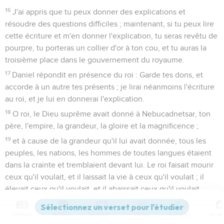
16
J'ai appris que tu peux donner des explications et
résoudre des questions difficiles ; maintenant, si tu peux lire
cette écriture et m'en donner l'explication, tu seras revêtu de
pourpre, tu porteras un collier d'or à ton cou, et tu auras la
troisième place dans le gouvernement du royaume.
17
Daniel répondit en présence du roi : Garde tes dons, et
accorde à un autre tes présents ; je lirai néanmoins l'écriture
au roi, et je lui en donnerai l'explication.
18
O roi, le Dieu suprême avait donné à Nebucadnetsar, ton
père, l'empire, la grandeur, la gloire et la magnificence ;
19
et à cause de la grandeur qu'il lui avait donnée, tous les
peuples, les nations, les hommes de toutes langues étaient
dans la crainte et tremblaient devant lui. Le roi faisait mourir
ceux qu'il voulait, et il laissait la vie à ceux qu'il voulait ; il
élevait ceux qu'il voulait, et il abaissait ceux qu'il voulait.
20
Mais lorsque son coeur s'éleva et que son esprit s'endurcit
Contenus
Versions
Commentaires
Strong
Dictionnaire
jusqu'à l'arrogance, il fut précipité de son trône royal et