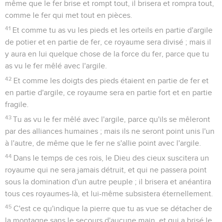
même que le fer brise et rompt tout, il brisera et rompra tout,
comme le fer qui met tout en pièces.
41
Et comme tu as vu les pieds et les orteils en partie d'argile
de potier et en partie de fer, ce royaume sera divisé ; mais il
y aura en lui quelque chose de la force du fer, parce que tu
as vu le fer mêlé avec l'argile.
42
Et comme les doigts des pieds étaient en partie de fer et
en partie d'argile, ce royaume sera en partie fort et en partie
fragile.
43
Tu as vu le fer mêlé avec l'argile, parce qu'ils se mêleront
par des alliances humaines ; mais ils ne seront point unis l'un
à l'autre, de même que le fer ne s'allie point avec l'argile.
44
Dans le temps de ces rois, le Dieu des cieux suscitera un
royaume qui ne sera jamais détruit, et qui ne passera point
sous la domination d'un autre peuple ; il brisera et anéantira
tous ces royaumes-là, et lui-même subsistera éternellement.
45
C'est ce qu'indique la pierre que tu as vue se détacher de
la montagne sans le secours d'aucune main, et qui a brisé le