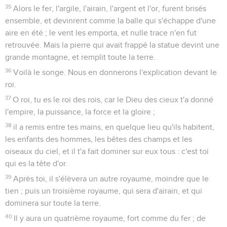
35
Alors le fer, l'argile, l'airain, l'argent et l'or, furent brisés
ensemble, et devinrent comme la balle qui s'échappe d'une
aire en été ; le vent les emporta, et nulle trace n'en fut
retrouvée. Mais la pierre qui avait frappé la statue devint une
grande montagne, et remplit toute la terre.
36
Voilà le songe. Nous en donnerons l'explication devant le
roi.
37
O roi, tu es le roi des rois, car le Dieu des cieux t'a donné
l'empire, la puissance, la force et la gloire ;
38
il a remis entre tes mains, en quelque lieu qu'ils habitent,
les enfants des hommes, les bêtes des champs et les
oiseaux du ciel, et il t'a fait dominer sur eux tous : c'est toi
qui es la tête d'or.
39
Après toi, il s'élèvera un autre royaume, moindre que le
tien ; puis un troisième royaume, qui sera d'airain, et qui
dominera sur toute la terre.
40
Il y aura un quatrième royaume, fort comme du fer ; de