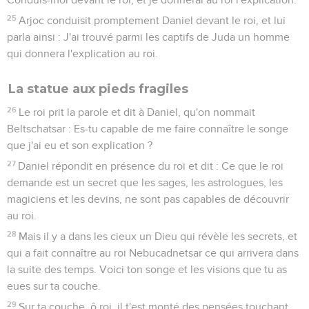
25
Arjoc conduisit promptement Daniel devant le roi, et lui
parla ainsi : J'ai trouvé parmi les captifs de Juda un homme
qui donnera l'explication au roi.
La statue aux pieds fragiles
26
Le roi prit la parole et dit à Daniel, qu'on nommait
Beltschatsar : Es-tu capable de me faire connaître le songe
que j'ai eu et son explication ?
27
Daniel répondit en présence du roi et dit : Ce que le roi
demande est un secret que les sages, les astrologues, les
magiciens et les devins, ne sont pas capables de découvrir
au roi.
28
Mais il y a dans les cieux un Dieu qui révèle les secrets, et
qui a fait connaître au roi Nebucadnetsar ce qui arrivera dans
la suite des temps. Voici ton songe et les visions que tu as
eues sur ta couche.
29
Sur ta couche, ô roi, il t'est monté des pensées touchant