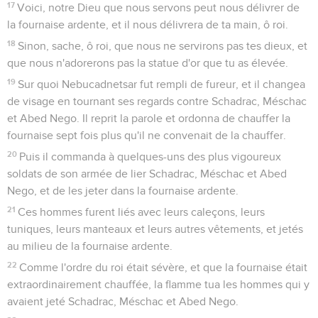
17
Voici, notre Dieu que nous servons peut nous délivrer de
la fournaise ardente, et il nous délivrera de ta main, ô roi.
18
Sinon, sache, ô roi, que nous ne servirons pas tes dieux, et
que nous n'adorerons pas la statue d'or que tu as élevée.
19
Sur quoi Nebucadnetsar fut rempli de fureur, et il changea
de visage en tournant ses regards contre Schadrac, Méschac
et Abed Nego. Il reprit la parole et ordonna de chauffer la
fournaise sept fois plus qu'il ne convenait de la chauffer.
20
Puis il commanda à quelques-uns des plus vigoureux
soldats de son armée de lier Schadrac, Méschac et Abed
Nego, et de les jeter dans la fournaise ardente.
21
Ces hommes furent liés avec leurs caleçons, leurs
tuniques, leurs manteaux et leurs autres vêtements, et jetés
au milieu de la fournaise ardente.
22
Comme l'ordre du roi était sévère, et que la fournaise était
extraordinairement chauffée, la flamme tua les hommes qui y
avaient jeté Schadrac, Méschac et Abed Nego.