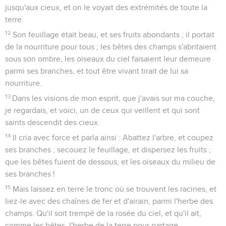
jusqu'aux cieux, et on le voyait des extrémités de toute la
terre.
12
Son feuillage était beau, et ses fruits abondants ; il portait
de la nourriture pour tous ; les bêtes des champs s'abritaient
sous son ombre, les oiseaux du ciel faisaient leur demeure
parmi ses branches, et tout être vivant tirait de lui sa
nourriture.
13
Dans les visions de mon esprit, que j'avais sur ma couche,
je regardais, et voici, un de ceux qui veillent et qui sont
saints descendit des cieux.
14
Il cria avec force et parla ainsi : Abattez l'arbre, et coupez
ses branches ; secouez le feuillage, et dispersez les fruits ;
que les bêtes fuient de dessous, et les oiseaux du milieu de
ses branches !
15
Mais laissez en terre le tronc où se trouvent les racines, et
liez-le avec des chaînes de fer et d'airain, parmi l'herbe des
champs. Qu'il soit trempé de la rosée du ciel, et qu'il ait,
comme les bêtes, l'herbe de la terre pour partage.