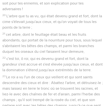
soit pour tes ennemis, et son explication pour tes
adversaires !
20
L'arbre que tu as vu, qui était devenu grand et fort, dont la
cime s'élevait jusqu'aux cieux, et qu'on voyait de tous les
points de la terre ;
21
cet arbre, dont le feuillage était beau et les fruits
abondants, qui portait de la nourriture pour tous, sous lequel
s'abritaient les bêtes des champs, et parmi les branches
duquel les oiseaux du ciel faisaient leur demeure,
22
c'est toi, ô roi, qui es devenu grand et fort, dont la
grandeur s'est accrue et s'est élevée jusqu'aux cieux, et dont
la domination s'étend jusqu'aux extrémités de la terre.
23
Le roi a vu l'un de ceux qui veillent et qui sont saints
descendre des cieux et dire : Abattez l'arbre, et détruisez-le ;
mais laissez en terre le tronc où se trouvent les racines, et
liez-le avec des chaînes de fer et d'airain, parmi l'herbe des
champs ; qu'il soit trempé de la rosée du ciel, et que son
partage soit avec les bêtes des champs, jusqu'à ce que sept