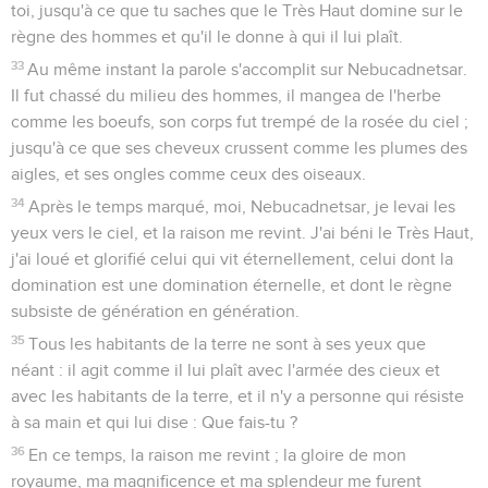
toi, jusqu'à ce que tu saches que le Très Haut domine sur le
règne des hommes et qu'il le donne à qui il lui plaît.
33
Au même instant la parole s'accomplit sur Nebucadnetsar.
Il fut chassé du milieu des hommes, il mangea de l'herbe
comme les boeufs, son corps fut trempé de la rosée du ciel ;
jusqu'à ce que ses cheveux crussent comme les plumes des
aigles, et ses ongles comme ceux des oiseaux.
34
Après le temps marqué, moi, Nebucadnetsar, je levai les
yeux vers le ciel, et la raison me revint. J'ai béni le Très Haut,
j'ai loué et glorifié celui qui vit éternellement, celui dont la
domination est une domination éternelle, et dont le règne
subsiste de génération en génération.
35
Tous les habitants de la terre ne sont à ses yeux que
néant : il agit comme il lui plaît avec l'armée des cieux et
avec les habitants de la terre, et il n'y a personne qui résiste
à sa main et qui lui dise : Que fais-tu ?
36
En ce temps, la raison me revint ; la gloire de mon
royaume, ma magnificence et ma splendeur me furent