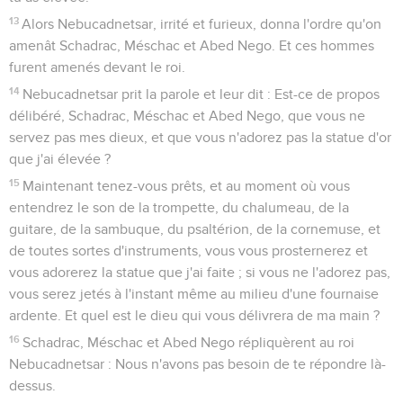
13
Alors Nebucadnetsar, irrité et furieux, donna l'ordre qu'on
amenât Schadrac, Méschac et Abed Nego. Et ces hommes
furent amenés devant le roi.
14
Nebucadnetsar prit la parole et leur dit : Est-ce de propos
délibéré, Schadrac, Méschac et Abed Nego, que vous ne
servez pas mes dieux, et que vous n'adorez pas la statue d'or
que j'ai élevée ?
15
Maintenant tenez-vous prêts, et au moment où vous
entendrez le son de la trompette, du chalumeau, de la
guitare, de la sambuque, du psaltérion, de la cornemuse, et
de toutes sortes d'instruments, vous vous prosternerez et
vous adorerez la statue que j'ai faite ; si vous ne l'adorez pas,
vous serez jetés à l'instant même au milieu d'une fournaise
ardente. Et quel est le dieu qui vous délivrera de ma main ?
16
Schadrac, Méschac et Abed Nego répliquèrent au roi
Nebucadnetsar : Nous n'avons pas besoin de te répondre là-
dessus.