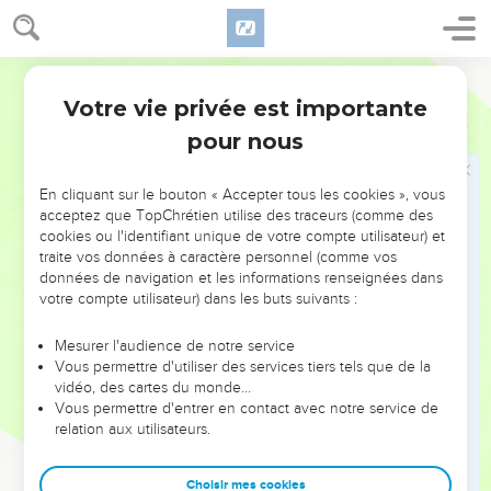
13
tu regarderas ensuite notre visage et celui des jeunes
gens qui mangent les mets du roi, et tu agiras avec tes
serviteurs d'après ce que tu auras vu.
Segond 1910
14
Il leur accorda ce qu'ils demandaient, et les éprouva
Votre vie privée est importante
Daniel
1
pendant dix jours.
pour nous
15
Au bout de dix jours, ils avaient meilleur visage et plus
d'embonpoint que tous les jeunes gens qui mangeaient les
En cliquant sur le bouton « Accepter tous les cookies », vous
mets du roi.
acceptez que TopChrétien utilise des traceurs (comme des
16
cookies ou l'identifiant unique de votre compte utilisateur) et
L'intendant emportait les mets et le vin qui leur étaient
traite vos données à caractère personnel (comme vos
destinés, et il leur donnait des légumes.
données de navigation et les informations renseignées dans
17
Dieu accorda à ces quatre jeunes gens de la science, de
votre compte utilisateur) dans les buts suivants :
l'intelligence dans toutes les lettres, et de la sagesse ; et
Mesurer l'audience de notre service
Daniel expliquait toutes les visions et tous les songes.
Vous permettre d'utiliser des services tiers tels que de la
18
Au terme fixé par le roi pour qu'on les lui amenât, le chef
vidéo, des cartes du monde…
Vous permettre d'entrer en contact avec notre service de
des eunuques les présenta à Nebucadnetsar.
relation aux utilisateurs.
19
Le roi s'entretint avec eux ; et, parmi tous ces jeunes gens,
il ne s'en trouva aucun comme Daniel, Hanania, Mischaël et
Choisir mes cookies