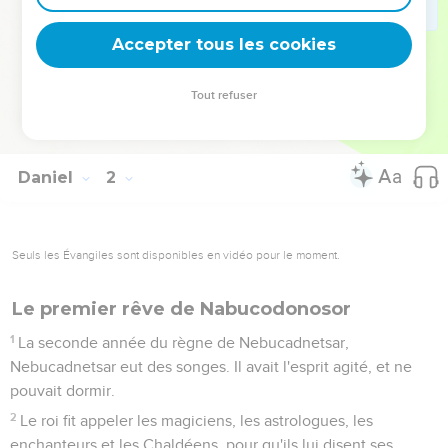
Azaria. Ils furent donc admis au service du roi.
20
Sur tous les objets qui réclamaient de la sagesse et de
Accepter tous les cookies
l'intelligence, et sur lesquels le roi les interrogeait, il les
trouvait dix fois supérieurs à tous les magiciens et
Tout refuser
astrologues qui étaient dans tout son royaume.
21
Ainsi fut Daniel jusqu'à la première année du roi Cyrus.
Daniel
2
Seuls les Évangiles sont disponibles en vidéo pour le moment.
Le premier rêve de Nabucodonosor
1
La seconde année du règne de Nebucadnetsar,
Nebucadnetsar eut des songes. Il avait l'esprit agité, et ne
pouvait dormir.
2
Le roi fit appeler les magiciens, les astrologues, les
enchanteurs et les Chaldéens, pour qu'ils lui disent ses