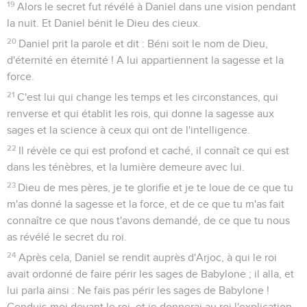
19
Alors le secret fut révélé à Daniel dans une vision pendant
la nuit. Et Daniel bénit le Dieu des cieux.
20
Daniel prit la parole et dit : Béni soit le nom de Dieu,
d'éternité en éternité ! A lui appartiennent la sagesse et la
force.
21
C'est lui qui change les temps et les circonstances, qui
renverse et qui établit les rois, qui donne la sagesse aux
sages et la science à ceux qui ont de l'intelligence.
22
Il révèle ce qui est profond et caché, il connaît ce qui est
dans les ténèbres, et la lumière demeure avec lui.
23
Dieu de mes pères, je te glorifie et je te loue de ce que tu
m'as donné la sagesse et la force, et de ce que tu m'as fait
connaître ce que nous t'avons demandé, de ce que tu nous
as révélé le secret du roi.
24
Après cela, Daniel se rendit auprès d'Arjoc, à qui le roi
avait ordonné de faire périr les sages de Babylone ; il alla, et
lui parla ainsi : Ne fais pas périr les sages de Babylone !
Conduis-moi devant le roi, et je donnerai au roi l'explication.