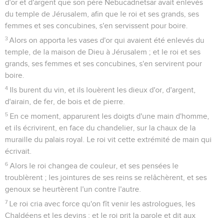
d'or et d'argent que son père Nebucadnetsar avait enlevés
du temple de Jérusalem, afin que le roi et ses grands, ses
femmes et ses concubines, s'en servissent pour boire.
3
Alors on apporta les vases d'or qui avaient été enlevés du
temple, de la maison de Dieu à Jérusalem ; et le roi et ses
grands, ses femmes et ses concubines, s'en servirent pour
boire.
4
Ils burent du vin, et ils louèrent les dieux d'or, d'argent,
d'airain, de fer, de bois et de pierre.
5
En ce moment, apparurent les doigts d'une main d'homme,
et ils écrivirent, en face du chandelier, sur la chaux de la
muraille du palais royal. Le roi vit cette extrémité de main qui
écrivait.
6
Alors le roi changea de couleur, et ses pensées le
troublèrent ; les jointures de ses reins se relâchèrent, et ses
genoux se heurtèrent l'un contre l'autre.
7
Le roi cria avec force qu'on fît venir les astrologues, les
Chaldéens et les devins ; et le roi prit la parole et dit aux