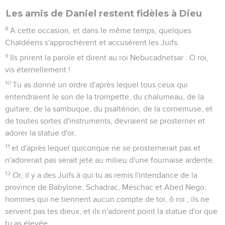
Les amis de Daniel restent fidèles à Dieu
8
A cette occasion, et dans le même temps, quelques
Chaldéens s'approchèrent et accusèrent les Juifs.
9
Ils prirent la parole et dirent au roi Nebucadnetsar : O roi,
vis éternellement !
10
Tu as donné un ordre d'après lequel tous ceux qui
entendraient le son de la trompette, du chalumeau, de la
guitare, de la sambuque, du psaltérion, de la cornemuse, et
de toutes sortes d'instruments, devraient se prosterner et
adorer la statue d'or,
11
et d'après lequel quiconque ne se prosternerait pas et
n'adorerait pas serait jeté au milieu d'une fournaise ardente.
12
Or, il y a des Juifs à qui tu as remis l'intendance de la
province de Babylone, Schadrac, Méschac et Abed Nego,
hommes qui ne tiennent aucun compte de toi, ô roi ; ils ne
servent pas tes dieux, et ils n'adorent point la statue d'or que
tu as élevée.