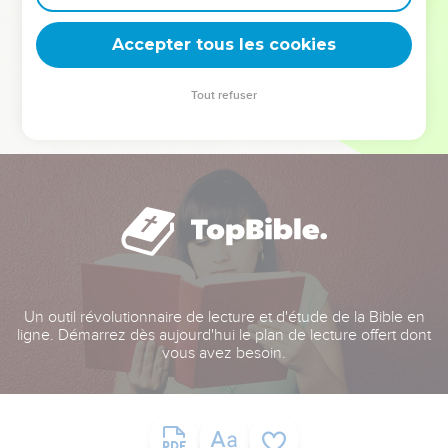
deviennent vos tremplins. Que vous guidiez un ministère, une
équipe, un groupe ou une famille, leur expérience est faite
Accepter tous les cookies
pour vous.
Tout refuser
Je découvre l’événement
Un outil révolutionnaire de lecture et d'étude de la Bible en
ligne. Démarrez dès aujourd'hui le plan de lecture offert dont
vous avez besoin.