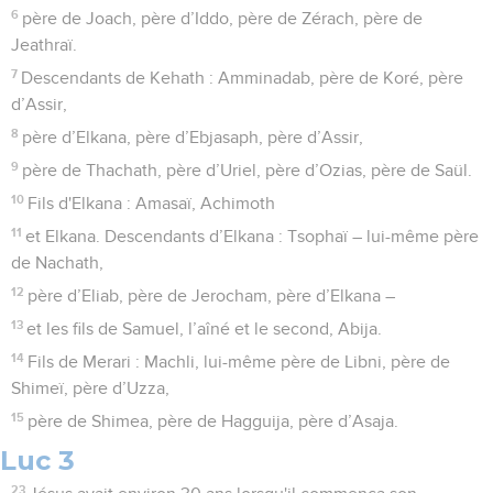
6
père de Joach, père d’Iddo, père de Zérach, père de
Jeathraï.
7
Descendants de Kehath : Amminadab, père de Koré, père
d’Assir,
8
père d’Elkana, père d’Ebjasaph, père d’Assir,
9
père de Thachath, père d’Uriel, père d’Ozias, père de Saül.
10
Fils d'Elkana : Amasaï, Achimoth
11
et Elkana. Descendants d’Elkana : Tsophaï – lui-même père
de Nachath,
12
père d’Eliab, père de Jerocham, père d’Elkana –
13
et les fils de Samuel, l’aîné et le second, Abija.
14
Fils de Merari : Machli, lui-même père de Libni, père de
Shimeï, père d’Uzza,
15
père de Shimea, père de Hagguija, père d’Asaja.
Luc 3
23