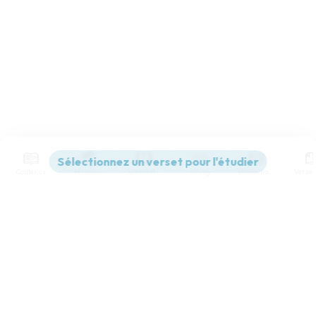
Contenus
Versions
Commentaires
Strong
Dictionnaire
Paramètres de lecture
Afficher les numéros de versets
Mode dyslexique