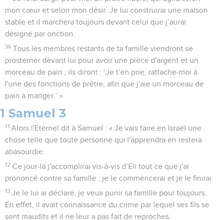
mon cœur et selon mon désir. Je lui construirai une maison
stable et il marchera toujours devant celui que j’aurai
désigné par onction.
36
Tous les membres restants de ta famille viendront se
prosterner devant lui pour avoir une pièce d'argent et un
morceau de pain ; ils diront : ‘Je t’en prie, rattache-moi à
l'une des fonctions de prêtre, afin que j'aie un morceau de
pain à manger.’ »
1 Samuel 3
11
Alors l'Eternel dit à Samuel : « Je vais faire en Israël une
chose telle que toute personne qui l'apprendra en restera
abasourdie.
12
Ce jour-là j'accomplirai vis-à-vis d’Eli tout ce que j'ai
prononcé contre sa famille ; je le commencerai et je le finirai.
13
Je le lui ai déclaré, je veux punir sa famille pour toujours.
En effet, il avait connaissance du crime par lequel ses fils se
sont maudits et il ne leur a pas fait de reproches.