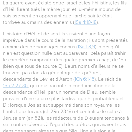
La guerre ayant éclaté entre Israël et les Philistins, les fils
d'Héli furent tués le même jour, et lui-même mourut de
saisissement en apprenant que l'arche sainte était
tombée aux mains des ennemis (
1Sa 4:10-18
).
L'histoire d'Héli et de ses fils survient d'une façon
imprévue dans le cours de la narration ; ils sont présentés
comme des personnages connus (
1Sa 1:3
,
9
), alors qu'il
n'en est question nulle part auparavant ; cela paraît trahir
le caractère composite des quatre premiers chap, de 1Sa
(bien que tous de source E). Leurs noms d'ailleurs ne se
trouvent pas dans la généalogie des prêtres,
descendants de Lévi et d'Aaron (
1Ch 6:1-15
). Le récit de
1Sa 2:27
,
36
, qui nous raconte la condamnation de la
descendance d'Héli par un homme de Dieu, semble
provenir d'une source plus tardive que E, probablement
D ; lorsque Josias eut supprimé dans son royaume les
hauts-lieux locaux (cf. 2Ro 23:19) et centralisé le culte à
Jérusalem (en 621), les rédacteurs de D eurent tendance à
se montrer sévères à l'égard des prêtres qui avaient servi
dans des sanctuaires tels que Silo. Une allusion à la