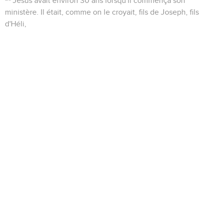
Jésus avait environ 30 ans lorsqu'il commença son
ministère. Il était, comme on le croyait, fils de Joseph, fils
d'Héli,