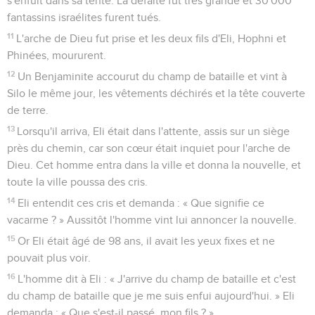
s'enfuit dans sa tente. La défaite fut très grande et 30'000
fantassins israélites furent tués.
11
L'arche de Dieu fut prise et les deux fils d'Eli, Hophni et
Phinées, moururent.
12
Un Benjaminite accourut du champ de bataille et vint à
Silo le même jour, les vêtements déchirés et la tête couverte
de terre.
13
Lorsqu'il arriva, Eli était dans l'attente, assis sur un siège
près du chemin, car son cœur était inquiet pour l'arche de
Dieu. Cet homme entra dans la ville et donna la nouvelle, et
toute la ville poussa des cris.
14
Eli entendit ces cris et demanda : « Que signifie ce
vacarme ? » Aussitôt l'homme vint lui annoncer la nouvelle.
15
Or Eli était âgé de 98 ans, il avait les yeux fixes et ne
pouvait plus voir.
16
L'homme dit à Eli : « J'arrive du champ de bataille et c'est
du champ de bataille que je me suis enfui aujourd'hui. » Eli
demanda : « Que s'est-il passé, mon fils ? »