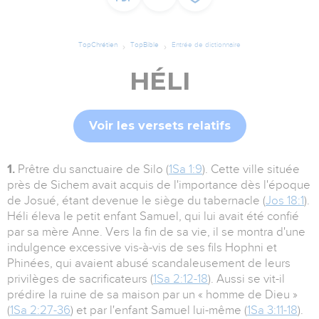
TopChrétien
TopBible
Entrée de dictionnaire
HÉLI
Voir les versets relatifs
1.
Prêtre du sanctuaire de Silo (
1Sa 1:9
). Cette ville située
près de Sichem avait acquis de l'importance dès l'époque
de Josué, étant devenue le siège du tabernacle (
Jos 18:1
).
Héli éleva le petit enfant Samuel, qui lui avait été confié
par sa mère Anne. Vers la fin de sa vie, il se montra d'une
indulgence excessive vis-à-vis de ses fils Hophni et
Phinées, qui avaient abusé scandaleusement de leurs
privilèges de sacrificateurs (
1Sa 2:12-18
). Aussi se vit-il
prédire la ruine de sa maison par un « homme de Dieu »
(
1Sa 2:27-36
) et par l'enfant Samuel lui-même (
1Sa 3:11-18
).