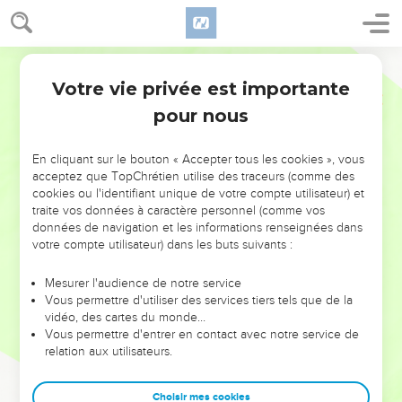
Votre vie privée est importante
pour nous
NE MANQUEZ PAS L’ÉVÉNEMENT
En cliquant sur le bouton « Accepter tous les cookies », vous
DE L’ANNÉE !
acceptez que TopChrétien utilise des traceurs (comme des
cookies ou l'identifiant unique de votre compte utilisateur) et
ET SI LEURS ERREURS POUVAIENT VOUS ÉVITER LES
traite vos données à caractère personnel (comme vos
VOTRES ?
données de navigation et les informations renseignées dans
votre compte utilisateur) dans les buts suivants :
On admire souvent les leaders pour leurs réussites, leur impact,
leur foi ou leur vision. Mais on voit moins les doutes, les erreurs
Mesurer l'audience de notre service
Vous permettre d'utiliser des services tiers tels que de la
et les saisons difficiles qu'ils ont traversés, alors même que ce
vidéo, des cartes du monde…
sont elles qui les ont façonnés.
Vous permettre d'entrer en contact avec notre service de
relation aux utilisateurs.
Dans cette conférence, leaders, entrepreneurs, et responsables
reviennent sur les erreurs marquantes de leur parcours et les
clés pour avancer avec plus de sagesse afin que leurs erreurs
Choisir mes cookies