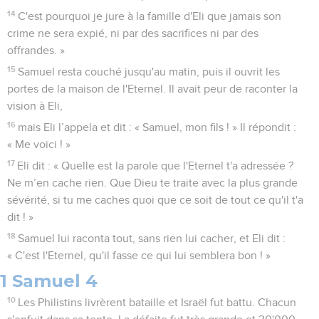
14
C'est pourquoi je jure à la famille d'Eli que jamais son
crime ne sera expié, ni par des sacrifices ni par des
offrandes. »
15
Samuel resta couché jusqu'au matin, puis il ouvrit les
portes de la maison de l'Eternel. Il avait peur de raconter la
vision à Eli,
16
mais Eli l’appela et dit : « Samuel, mon fils ! » Il répondit :
« Me voici ! »
17
Eli dit : « Quelle est la parole que l'Eternel t'a adressée ?
Ne m’en cache rien. Que Dieu te traite avec la plus grande
sévérité, si tu me caches quoi que ce soit de tout ce qu'il t'a
dit ! »
18
Samuel lui raconta tout, sans rien lui cacher, et Eli dit :
« C'est l'Eternel, qu'il fasse ce qui lui semblera bon ! »
1 Samuel 4
10
Les Philistins livrèrent bataille et Israël fut battu. Chacun