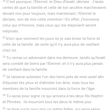
30
C'est pourquoi, l'Eternel, le Dieu d'Israël, déclare : J'avais
certes dit que ta famille et celle de ton ancêtre marcheraient
devant moi pour toujours, mais maintenant, l'Eternel le
déclare, loin de moi cette intention ! En effet, j'honorerai
celui qui m'honore, mais ceux qui me méprisent seront
méprisés.
31
Voici que viennent les jours où je vais briser ta force et
celle de ta famille, de sorte qu'il n'y aura plus de vieillard
chez toi.
32
Tu verras un adversaire dans ma demeure, tandis qu'Israël
sera comblé de biens par l'Eternel, et il n'y aura plus jamais
de vieillard dans ta famille.
33
Je laisserai subsister l'un des tiens près de mon autel afin
d'épuiser tes yeux et d'attrister ton âme, mais tous les
membres de ta famille mourront dans la force de l'âge.
34
Tu auras pour signe ce qui arrivera à tes deux fils Hophni
et Phinées : ils mourront tous les deux le même jour.
35
Je ferai surgir pour moi un prêtre fidèle, qui agira selon