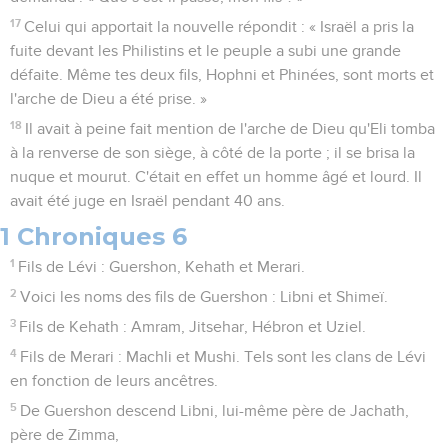
17
Celui qui apportait la nouvelle répondit : « Israël a pris la
fuite devant les Philistins et le peuple a subi une grande
défaite. Même tes deux fils, Hophni et Phinées, sont morts et
l'arche de Dieu a été prise. »
18
Il avait à peine fait mention de l'arche de Dieu qu'Eli tomba
à la renverse de son siège, à côté de la porte ; il se brisa la
nuque et mourut. C'était en effet un homme âgé et lourd. Il
avait été juge en Israël pendant 40 ans.
1 Chroniques 6
1
Fils de Lévi : Guershon, Kehath et Merari.
2
Voici les noms des fils de Guershon : Libni et Shimeï.
3
Fils de Kehath : Amram, Jitsehar, Hébron et Uziel.
4
Fils de Merari : Machli et Mushi. Tels sont les clans de Lévi
en fonction de leurs ancêtres.
5
De Guershon descend Libni, lui-même père de Jachath,
père de Zimma,