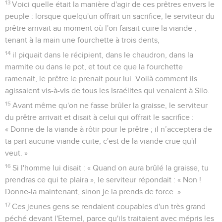
13
Voici quelle était la manière d'agir de ces prêtres envers le
peuple : lorsque quelqu'un offrait un sacrifice, le serviteur du
prêtre arrivait au moment où l'on faisait cuire la viande ;
tenant à la main une fourchette à trois dents,
14
il piquait dans le récipient, dans le chaudron, dans la
marmite ou dans le pot, et tout ce que la fourchette
ramenait, le prêtre le prenait pour lui. Voilà comment ils
agissaient vis-à-vis de tous les Israélites qui venaient à Silo.
15
Avant même qu'on ne fasse brûler la graisse, le serviteur
du prêtre arrivait et disait à celui qui offrait le sacrifice :
« Donne de la viande à rôtir pour le prêtre ; il n’acceptera de
ta part aucune viande cuite, c'est de la viande crue qu'il
veut. »
16
Si l'homme lui disait : « Quand on aura brûlé la graisse, tu
prendras ce qui te plaira », le serviteur répondait : « Non !
Donne-la maintenant, sinon je la prends de force. »
17
Ces jeunes gens se rendaient coupables d'un très grand
péché devant l'Eternel, parce qu'ils traitaient avec mépris les