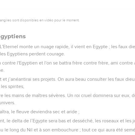
vangiles sont disponibles en vidéo pour le moment.
Égyptiens
L'Eternel monte un nuage rapide, il vient en Egypte ; les faux di
 les Egyptiens perdent courage.
 contre l'Egyptien et l'on se battra frère contre frère, ami contre a
e.
t et j’anéantirai ses projets. On aura beau consulter les faux dieu
les spirites,
ntre les mains de maîtres sévères. Un roi cruel dominera sur eux, 
’univers.
îtra, le fleuve deviendra sec et aride ;
t, le delta de l’Egypte sera bas et desséché, les roseaux et les jo
u le long du Nil et à son embouchure ; tout ce qui aura été semé