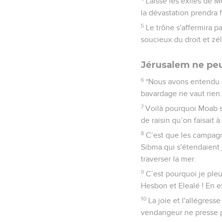
Laisse les exilés de M
la dévastation prendra fi
5
Le trône s'affermira pa
soucieux du droit et zél
Jérusalem ne peu
6
*Nous avons entendu s
bavardage ne vaut rien.
7
Voilà pourquoi Moab s
de raisin qu’on faisait
8
C’est que les campagn
Sibma qui s'étendaient 
traverser la mer.
9
C’est pourquoi je pleu
Hesbon et Elealé ! En e
10
La joie et l'allégress
vendangeur ne presse plu