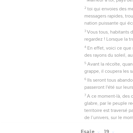
2
toi qui envoies des me
messagers rapides, trou
nation puissante qui écr
3
Vous tous, habitants d
regardez ! Lorsque la t
4
En effet, voici ce que 
des rayons du soleil, a
5
Avant la récolte, quan
grappe, il coupera les s
6
Ils seront tous aband
passeront l'été sur leur
7
A ce moment-là, des of
glabre, par le peuple re
territoire est traversé 
de l’univers, sur le mon
Esaïe
19