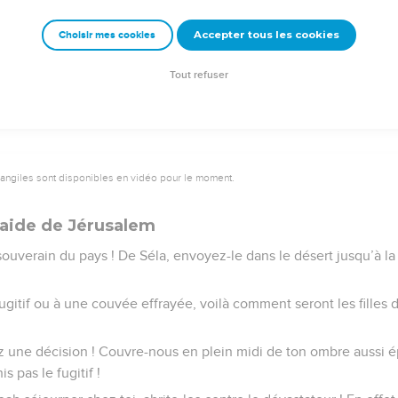
our du territoire de Moab, ses lamentations retentissent jusqu'à Eg
Accepter tous les cookies
Choisir mes cookies
eine de sang, mais j'envoie de nouveaux malheurs sur Dimon : un
e le reste du pays.
Tout refuser
vangiles sont disponibles en vidéo pour le moment.
aide de Jérusalem
ouverain du pays ! De Séla, envoyez-le dans le désert jusqu’à la
fugitif ou à une couvée effrayée, voilà comment seront les fille
z une décision ! Couvre-nous en plein midi de ton ombre aussi ép
s pas le fugitif !