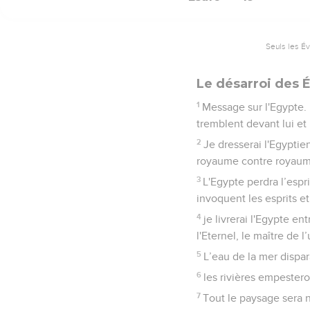
Seuls les É
Le désarroi des 
1
Message sur l'Egypte. 
tremblent devant lui et
2
Je dresserai l'Egyptien
royaume contre royaum
3
L'Egypte perdra l’espri
invoquent les esprits et 
4
je livrerai l'Egypte e
l'Eternel, le maître de l
5
L’eau de la mer dispara
6
les rivières empesteron
7
Tout le paysage sera n