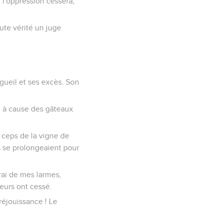
, l'oppression cessera,
oute vérité un juge
gueil et ses excès. Son
z à cause des gâteaux
 ceps de la vigne de
s se prolongeaient pour
rai de mes larmes,
geurs ont cessé.
 réjouissance ! Le