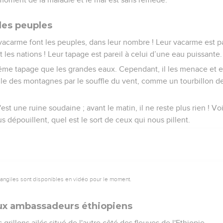
es peuples
vacarme font les peuples, dans leur nombre ! Leur vacarme est 
 les nations ! Leur tapage est pareil à celui d’une eau puissante.
ême tapage que les grandes eaux. Cependant, il les menace et ell
le des montagnes par le souffle du vent, comme un tourbillon d
'est une ruine soudaine ; avant le matin, il ne reste plus rien ! Voi
 dépouillent, quel est le sort de ceux qui nous pillent.
vangiles sont disponibles en vidéo pour le moment.
ux ambassadeurs éthiopiens
 grillons ailés situé de l'autre côté des fleuves de l'Ethiopie,