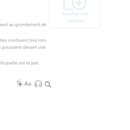
Ajouter une
Ajouter une
Ajouter une
Ajouter une
Ajouter une
Ajouter une
Ajouter une
Ajouter une
colonne
colonne
colonne
colonne
colonne
colonne
colonne
colonne
pareil au grondement de
es s’enfuient très loin,
e poussière devant une
là quelle est la part