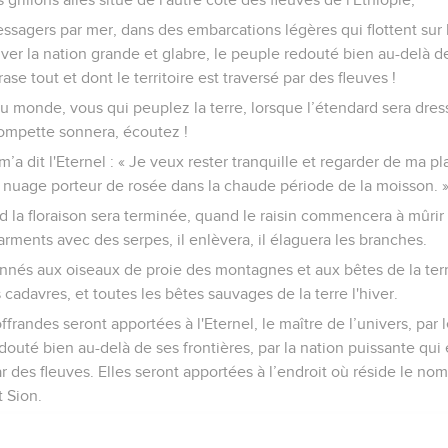
ssagers par mer, dans des embarcations légères qui flottent sur l
ver la nation grande et glabre, le peuple redouté bien au-delà de 
ase tout et dont le territoire est traversé par des fleuves !
u monde, vous qui peuplez la terre, lorsque l’étendard sera dre
rompette sonnera, écoutez !
m’a dit l'Eternel : « Je veux rester tranquille et regarder de ma pl
u nuage porteur de rosée dans la chaude période de la moisson. 
d la floraison sera terminée, quand le raisin commencera à mûrir
arments avec des serpes, il enlèvera, il élaguera les branches.
onnés aux oiseaux de proie des montagnes et aux bêtes de la terr
s cadavres, et toutes les bêtes sauvages de la terre l'hiver.
frandes seront apportées à l'Eternel, le maître de l’univers, par 
douté bien au-delà de ses frontières, par la nation puissante qui 
par des fleuves. Elles seront apportées à l’endroit où réside le nom
t Sion.