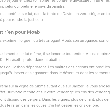
oab séjourner chez toi, abrite-les contre le dévastateur ! En effet
n, celui qui piétine le pays disparaîtra.
r la bonté et sur lui, dans la tente de David, on verra siéger en t
é pour rendre la justice. »
t rien pour Moab
’exprimer l'orgueil du très arrogant Moab, son arrogance, son or
e lamente sur lui-même, il se lamente tout entier. Vous soupire
 à Kir-Haréseth, profondément abattus.
es de Hesbon dépérissent. Les maîtres des nations ont brisé les
jusqu'à Jaezer et s’égaraient dans le désert, et dont les sarment
rerai sur la vigne de Sibma autant que sur Jaezer, je vous arrose
ffet, sur votre récolte et sur votre vendange les cris des vendan
e ont disparu des vergers. Dans les vignes, plus de chant, plus de
s le raisin dans les cuves. J'ai fait cesser les cris de joie.