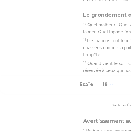
Le grondement d
12
Quel malheur ! Quel 
la mer. Quel tapage font
13
Les nations font le m
chassées comme la pail
tempête.
14
Quand vient le soir, c
réservée à ceux qui nous
Esaïe
18
Seuls les É
Avertissement a
1
Malheur à toi, pays des