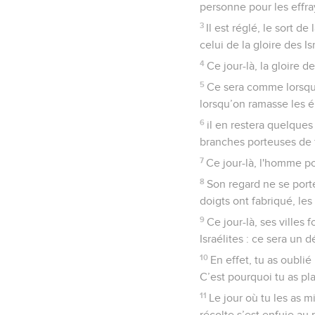
personne pour les effra
3
Il est réglé, le sort d
celui de la gloire des Is
4
Ce jour-là, la gloire
5
Ce sera comme lorsque
lorsqu’on ramasse les é
6
il en restera quelques
branches porteuses de fr
7
Ce jour-là, l'homme po
8
Son regard ne se porte
doigts ont fabriqué, les
9
Ce jour-là, ses villes
Israélites : ce sera un d
10
En effet, tu as oublié
C’est pourquoi tu as pl
11
Le jour où tu les as m
récolte s’est enfuie au