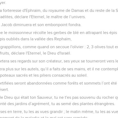
yer.
e la forteresse d'Ephraïm, du royaume de Damas et du reste de la Sy
raélites, déclare l'Eternel, le maître de l’univers.
 de Jacob diminuera et son embonpoint fondra.
 le moissonneur récolte les gerbes de blé en attrapant les épi
pis oubliés dans la vallée des Rephaïm,
 grappillons, comme quand on secoue l'olivier : 2, 3 olives tout e
uits, déclare l'Eternel, le Dieu d'Israël.
rtera ses regards sur son créateur, ses yeux se tourneront vers le 
ra plus sur les autels, qu’il a faits de ses mains, et il ne contem
 poteaux sacrés et les piliers consacrés au soleil.
 fortifiées seront abandonnées comme forêts et sommets l’ont été
ésert.
 le Dieu qui était ton Sauveur, tu ne t'es pas souvenu du rocher q
anté des jardins d’agrément, tu as semé des plantes étrangères.
ises en terre, tu les as vues grandir ; le matin même, tu les as v
 moment de la maladie et le mal est sans remède.