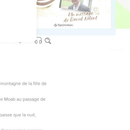
laïm, elles retentissent
 lion contre les
 montagne de la fille de
s de Moab au passage de
aisse que la nuit,