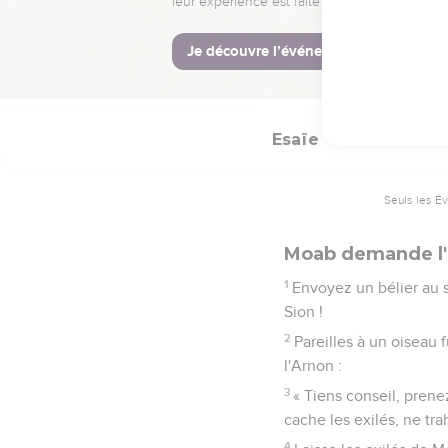
Oui, les cris font le t
jusqu'à Beer-Elim.
9
L’eau de Dimon est pl
rescapés de Moab, contr
Esaïe
16
Seuls les É
Moab demande l'
1
Envoyez un bélier au s
Sion !
2
Pareilles à un oiseau 
l'Arnon :
3
« Tiens conseil, prene
cache les exilés, ne trahi
4