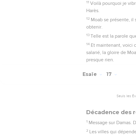
11
Voilà pourquoi je vib
Harès.
12
Moab se présente, il s
obtenir.
13
Telle est la parole q
14
Et maintenant, voici 
salarié, la gloire de Mo
presque rien.
Esaïe
17
Seuls les É
Décadence des r
1
Message sur Damas. Dam
2
Les villes qui dépende