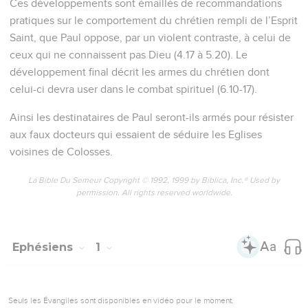
Ces développements sont émaillés de recommandations
pratiques sur le comportement du chrétien rempli de l’Esprit
Saint, que Paul oppose, par un violent contraste, à celui de
ceux qui ne connaissent pas Dieu (4.17 à 5.20). Le
développement final décrit les armes du chrétien dont
celui-ci devra user dans le combat spirituel (6.10-17).
Ainsi les destinataires de Paul seront-ils armés pour résister
aux faux docteurs qui essaient de séduire les Eglises
voisines de Colosses.
La Bible Du Semeur Copyright © 1992, 1999 by Biblica, Inc.® Used by
permission. All rights reserved worldwide.
Ephésiens
1
Seuls les Évangiles sont disponibles en vidéo pour le moment.