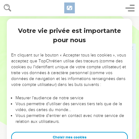
Les Juifs lui répondirent : « Ce n'est pas pour une belle
œuvre que nous te lapidons, mais pour un blasphème, parce
que toi, qui es un être humain, tu te fais Dieu. »
Segond 21
34
Jésus leur répondit : « N'est-il pas écrit dans votre loi : J'ai
Votre vie privée est importante
Jean
10
dit : ‘Vous êtes des dieux’ ?
pour nous
35
S’il est vrai qu’elle a appelé dieux ceux à qui la parole de
Dieu a été adressée et si l'Ecriture ne peut pas être annulée,
En cliquant sur le bouton « Accepter tous les cookies », vous
36
comment pouvez-vous dire à celui que le Père a consacré
acceptez que TopChrétien utilise des traceurs (comme des
et envoyé dans le monde : ‘Tu blasphèmes’, et cela parce
cookies ou l'identifiant unique de votre compte utilisateur) et
traite vos données à caractère personnel (comme vos
que j'ai affirmé : ‘Je suis le Fils de Dieu’ ?
données de navigation et les informations renseignées dans
37
Si je ne fais pas les œuvres de mon Père, ne me croyez
votre compte utilisateur) dans les buts suivants :
pas !
Mesurer l'audience de notre service
38
Mais si je les fais, même si vous ne me croyez pas, croyez
Vous permettre d'utiliser des services tiers tels que de la
à ces œuvres afin de savoir et de reconnaître que le Père est
vidéo, des cartes du monde…
en moi et que je suis en lui. »
Vous permettre d'entrer en contact avec notre service de
relation aux utilisateurs.
39
Voilà pourquoi ils cherchaient encore à l'arrêter, mais il
leur échappa.
Choisir mes cookies
40