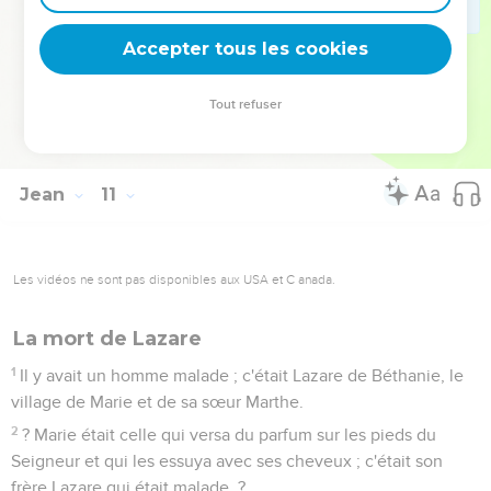
Jésus retourna de l'autre côté du Jourdain, à l'endroit où
Jean avait d'abord baptisé, et il y resta.
Accepter tous les cookies
41
Beaucoup de gens vinrent vers lui ; ils disaient : « Jean n'a
fait aucun signe miraculeux, mais tout ce qu'il a dit à propos
Tout refuser
de cet homme était vrai. »
42
Et là, beaucoup crurent en lui.
Jean
11
Les vidéos ne sont pas disponibles aux USA et C anada.
La mort de Lazare
1
Il y avait un homme malade ; c'était Lazare de Béthanie, le
village de Marie et de sa sœur Marthe.
2
? Marie était celle qui versa du parfum sur les pieds du
Seigneur et qui les essuya avec ses cheveux ; c'était son
frère Lazare qui était malade. ?