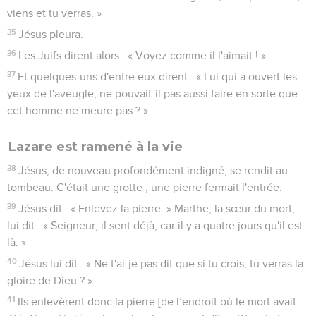
viens et tu verras. »
35
Jésus pleura.
36
Les Juifs dirent alors : « Voyez comme il l'aimait ! »
37
Et quelques-uns d'entre eux dirent : « Lui qui a ouvert les
yeux de l'aveugle, ne pouvait-il pas aussi faire en sorte que
cet homme ne meure pas ? »
Lazare est ramené à la vie
38
Jésus, de nouveau profondément indigné, se rendit au
tombeau. C'était une grotte ; une pierre fermait l'entrée.
39
Jésus dit : « Enlevez la pierre. » Marthe, la sœur du mort,
lui dit : « Seigneur, il sent déjà, car il y a quatre jours qu'il est
là. »
40
Jésus lui dit : « Ne t'ai-je pas dit que si tu crois, tu verras la
gloire de Dieu ? »
41
Ils enlevèrent donc la pierre [de l’endroit où le mort avait