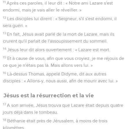
11
Après ces paroles, il leur dit : « Notre ami Lazare s'est
endormi, mais je vais aller le réveiller. »
12
Les disciples lui dirent : « Seigneur, s'il s'est endormi, il
sera guéri. »
13
En fait, Jésus avait parlé de la mort de Lazare, mais ils
crurent qu'il parlait de l'assoupissement du sommeil.
14
Jésus leur dit alors ouvertement : « Lazare est mort.
15
Et à cause de vous, afin que vous croyiez, je me réjouis de
ce que je n'étais pas là. Mais allons vers lui. »
16
Là-dessus Thomas, appelé Didyme, dit aux autres
disciples : « Allons-y, nous aussi, afin de mourir avec lui. »
Jésus est la résurrection et la vie
17
A son arrivée, Jésus trouva que Lazare était depuis quatre
jours déjà dans le tombeau.
18
Béthanie était près de Jérusalem, à moins de trois
kilomètres,