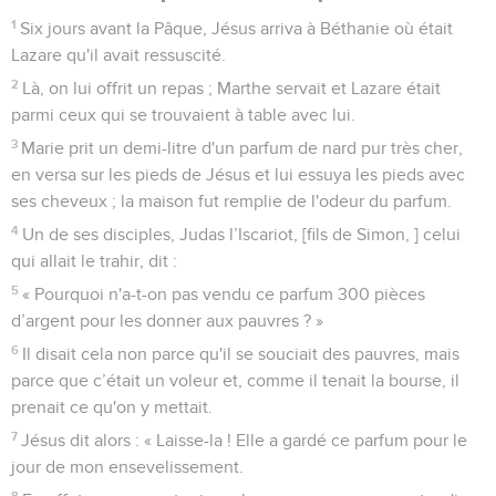
1
Six jours avant la Pâque, Jésus arriva à Béthanie où était
Lazare qu'il avait ressuscité.
2
Là, on lui offrit un repas ; Marthe servait et Lazare était
parmi ceux qui se trouvaient à table avec lui.
3
Marie prit un demi-litre d'un parfum de nard pur très cher,
en versa sur les pieds de Jésus et lui essuya les pieds avec
ses cheveux ; la maison fut remplie de l'odeur du parfum.
4
Un de ses disciples, Judas l’Iscariot, [fils de Simon, ] celui
qui allait le trahir, dit :
5
« Pourquoi n'a-t-on pas vendu ce parfum 300 pièces
d’argent pour les donner aux pauvres ? »
6
Il disait cela non parce qu'il se souciait des pauvres, mais
parce que c’était un voleur et, comme il tenait la bourse, il
prenait ce qu'on y mettait.
7
Jésus dit alors : « Laisse-la ! Elle a gardé ce parfum pour le
jour de mon ensevelissement.
8