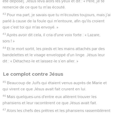
été déposé]. Jésus leva alors les yeux et dit : « Père, je te
remercie de ce que tu m'as écouté.
42
Pour ma part, je savais que tu m'écoutes toujours, mais j'ai
parlé à cause de la foule qui m'entoure, afin qu'ils croient
que c'est toi qui m'as envoyé. »
43
Après avoir dit cela, il cria d'une voix forte : « Lazare,
sors ! »
44
Et le mort sortit, les pieds et les mains attachés par des
bandelettes et le visage enveloppé d'un linge. Jésus leur
dit : « Détachez-le et laissez-le s’en aller. »
Le complot contre Jésus
45
Beaucoup de Juifs qui étaient venus auprès de Marie et
qui virent ce que Jésus avait fait crurent en lui.
46
Mais quelques-uns d'entre eux allèrent trouver les
pharisiens et leur racontèrent ce que Jésus avait fait.
47
Alors les chefs des prêtres et les pharisiens rassemblèrent