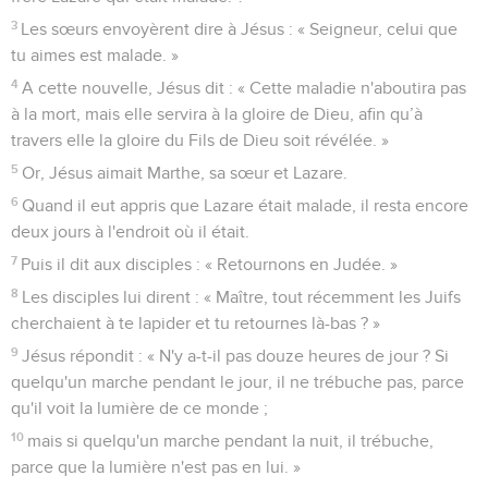
3
Les sœurs envoyèrent dire à Jésus : « Seigneur, celui que
tu aimes est malade. »
4
A cette nouvelle, Jésus dit : « Cette maladie n'aboutira pas
à la mort, mais elle servira à la gloire de Dieu, afin qu’à
travers elle la gloire du Fils de Dieu soit révélée. »
5
Or, Jésus aimait Marthe, sa sœur et Lazare.
6
Quand il eut appris que Lazare était malade, il resta encore
deux jours à l'endroit où il était.
7
Puis il dit aux disciples : « Retournons en Judée. »
8
Les disciples lui dirent : « Maître, tout récemment les Juifs
cherchaient à te lapider et tu retournes là-bas ? »
9
Jésus répondit : « N'y a-t-il pas douze heures de jour ? Si
quelqu'un marche pendant le jour, il ne trébuche pas, parce
qu'il voit la lumière de ce monde ;
10
mais si quelqu'un marche pendant la nuit, il trébuche,
parce que la lumière n'est pas en lui. »