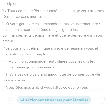
disciples.
9
» Tout comme le Père m'a aimé, moi aussi, je vous ai aimés.
Demeurez dans mon amour.
10
Si vous gardez mes commandements, vous demeurerez
dans mon amour, de même que j'ai gardé les
commandements de mon Père et que je demeure dans son
amour.
11
Je vous ai dit cela afin que ma joie demeure en vous et
que votre joie soit complète.
12
» Voici mon commandement : aimez-vous les uns les
autres comme je vous ai aimés.
13
Il n'y a pas de plus grand amour que de donner votre vie
pour vos amis.
14
Vous êtes mes amis si vous faites ce que je vous
commande.
15
Je ne vous appelle plus serviteurs parce que le serviteur
Contenus
Versions
Commentaires
Strong
Dictionnaire
ne sait pas ce que fait son seigneur, mais je vous ai appelés