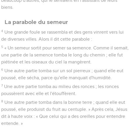
beaucoup d'autres, qui le servaient en l'assistant de leurs
biens.
La parabole du semeur
4
Une grande foule se rassembla et des gens vinrent vers lui
de diverses villes. Alors il dit cette parabole :
5
« Un semeur sortit pour semer sa semence. Comme il semait,
une partie de la semence tomba le long du chemin ; elle fut
piétinée et les oiseaux du ciel la mangèrent.
6
Une autre partie tomba sur un sol pierreux ; quand elle eut
poussé, elle sécha, parce qu'elle manquait d'humidité.
7
Une autre partie tomba au milieu des ronces ; les ronces
poussèrent avec elle et l'étouffèrent.
8
Une autre partie tomba dans la bonne terre ; quand elle eut
poussé, elle produisit du fruit au centuple. » Après cela, Jésus
dit à haute voix : « Que celui qui a des oreilles pour entendre
entende. »