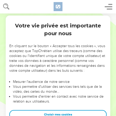
arbre de bons fruits.
44
En effet, chaque arbre se reconnaît à son fruit. On ne cueille
pas des figues sur des ronces et l'on ne vendange pas des
Segond 21
Hébreu / Grec - Strong
raisins sur des ronces.
Votre vie privée est importante
Luc
6
45
L'homme bon tire de bonnes choses du bon trésor de son
pour nous
cœur, et celui qui est mauvais tire de mauvaises choses du
mauvais [trésor de son cœur]. En effet, sa bouche exprime ce
En cliquant sur le bouton « Accepter tous les cookies », vous
dont son cœur est plein.
acceptez que TopChrétien utilise des traceurs (comme des
cookies ou l'identifiant unique de votre compte utilisateur) et
traite vos données à caractère personnel (comme vos
Les deux maisons
données de navigation et les informations renseignées dans
votre compte utilisateur) dans les buts suivants :
46
» Pourquoi m'appelez-vous ‘Seigneur, Seigneur !’et ne
faites-vous pas ce que je dis ?
Mesurer l'audience de notre service
47
Je vais vous montrer à qui ressemble tout homme qui vient
Vous permettre d'utiliser des services tiers tels que de la
vidéo, des cartes du monde…
à moi, entend mes paroles et les met en pratique :
Vous permettre d'entrer en contact avec notre service de
48
il ressemble à un homme qui, pour construire une maison, a
relation aux utilisateurs.
creusé, creusé profondément et a posé les fondations sur le
rocher. Une inondation est venue, le torrent s'est jeté contre
Choisir mes cookies