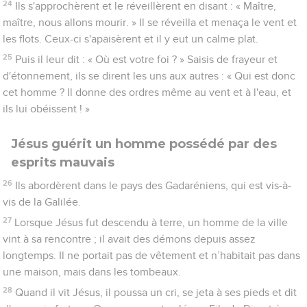
24
Ils s'approchèrent et le réveillèrent en disant : « Maître,
maître, nous allons mourir. » Il se réveilla et menaça le vent et
les flots. Ceux-ci s'apaisèrent et il y eut un calme plat.
25
Puis il leur dit : « Où est votre foi ? » Saisis de frayeur et
d'étonnement, ils se dirent les uns aux autres : « Qui est donc
cet homme ? Il donne des ordres même au vent et à l'eau, et
ils lui obéissent ! »
Jésus guérit un homme possédé par des
esprits mauvais
26
Ils abordèrent dans le pays des Gadaréniens, qui est vis-à-
vis de la Galilée.
27
Lorsque Jésus fut descendu à terre, un homme de la ville
vint à sa rencontre ; il avait des démons depuis assez
longtemps. Il ne portait pas de vêtement et n’habitait pas dans
une maison, mais dans les tombeaux.
28
Quand il vit Jésus, il poussa un cri, se jeta à ses pieds et dit