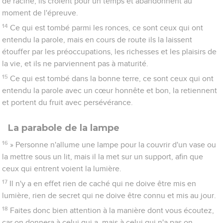
de racine, ils croient pour un temps et abandonnent au
moment de l'épreuve.
14
Ce qui est tombé parmi les ronces, ce sont ceux qui ont
entendu la parole, mais en cours de route ils la laissent
étouffer par les préoccupations, les richesses et les plaisirs de
la vie, et ils ne parviennent pas à maturité.
15
Ce qui est tombé dans la bonne terre, ce sont ceux qui ont
entendu la parole avec un cœur honnête et bon, la retiennent
et portent du fruit avec persévérance.
La parabole de la lampe
16
» Personne n'allume une lampe pour la couvrir d'un vase ou
la mettre sous un lit, mais il la met sur un support, afin que
ceux qui entrent voient la lumière.
17
Il n'y a en effet rien de caché qui ne doive être mis en
lumière, rien de secret qui ne doive être connu et mis au jour.
18
Faites donc bien attention à la manière dont vous écoutez,
car on donnera à celui qui a, mais à celui qui n'a pas on