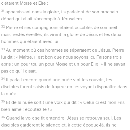
c'étaient Moïse et Elie ;
31
apparaissant dans la gloire, ils parlaient de son prochain
départ qui allait s'accomplir à Jérusalem.
32
Pierre et ses compagnons étaient accablés de sommeil
mais, restés éveillés, ils virent la gloire de Jésus et les deux
hommes qui étaient avec lui.
33
Au moment où ces hommes se séparaient de Jésus, Pierre
lui dit : « Maître, il est bon que nous soyons ici. Faisons trois
abris : un pour toi, un pour Moïse et un pour Elie. » Il ne savait
pas ce qu'il disait.
34
Il parlait encore quand une nuée vint les couvrir ; les
disciples furent saisis de frayeur en les voyant disparaître dans
la nuée.
35
Et de la nuée sortit une voix qui dit : « Celui-ci est mon Fils
bien-aimé : écoutez-le ! »
36
Quand la voix se fit entendre, Jésus se retrouva seul. Les
disciples gardèrent le silence et, à cette époque-là, ils ne