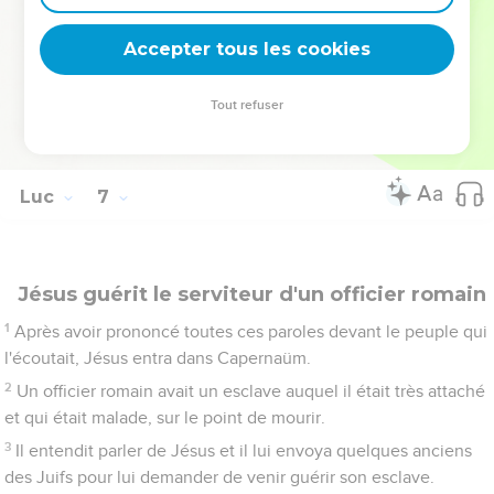
cette maison sans pouvoir l'ébranler, parce qu'elle était fondée
sur le rocher.
Accepter tous les cookies
49
Mais celui qui entend et ne met pas en pratique est
semblable à un homme qui a construit une maison sur la terre,
Tout refuser
sans fondations. Le torrent s'est jeté contre elle et aussitôt elle
s'est écroulée ; la ruine de cette maison a été grande. »
Luc
7
Jésus guérit le serviteur d'un officier romain
1
Après avoir prononcé toutes ces paroles devant le peuple qui
l'écoutait, Jésus entra dans Capernaüm.
2
Un officier romain avait un esclave auquel il était très attaché
et qui était malade, sur le point de mourir.
3
Il entendit parler de Jésus et il lui envoya quelques anciens
des Juifs pour lui demander de venir guérir son esclave.