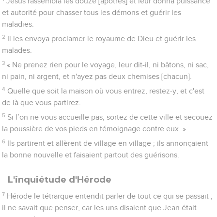
Jésus rassembla les douze [apôtres] et leur donna puissance
et autorité pour chasser tous les démons et guérir les
maladies.
2
Il les envoya proclamer le royaume de Dieu et guérir les
malades.
3
« Ne prenez rien pour le voyage, leur dit-il, ni bâtons, ni sac,
ni pain, ni argent, et n'ayez pas deux chemises [chacun].
4
Quelle que soit la maison où vous entrez, restez-y, et c'est
de là que vous partirez.
5
Si l’on ne vous accueille pas, sortez de cette ville et secouez
la poussière de vos pieds en témoignage contre eux. »
6
Ils partirent et allèrent de village en village ; ils annonçaient
la bonne nouvelle et faisaient partout des guérisons.
L'inquiétude d'Hérode
7
Hérode le tétrarque entendit parler de tout ce qui se passait ;
il ne savait que penser, car les uns disaient que Jean était