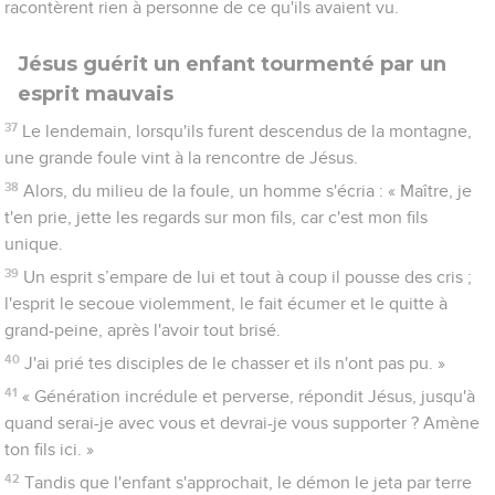
racontèrent rien à personne de ce qu'ils avaient vu.
Jésus guérit un enfant tourmenté par un
esprit mauvais
37
Le lendemain, lorsqu'ils furent descendus de la montagne,
une grande foule vint à la rencontre de Jésus.
38
Alors, du milieu de la foule, un homme s'écria : « Maître, je
t'en prie, jette les regards sur mon fils, car c'est mon fils
unique.
39
Un esprit s’empare de lui et tout à coup il pousse des cris ;
l'esprit le secoue violemment, le fait écumer et le quitte à
grand-peine, après l'avoir tout brisé.
40
J'ai prié tes disciples de le chasser et ils n'ont pas pu. »
41
« Génération incrédule et perverse, répondit Jésus, jusqu'à
quand serai-je avec vous et devrai-je vous supporter ? Amène
ton fils ici. »
42
Tandis que l'enfant s'approchait, le démon le jeta par terre