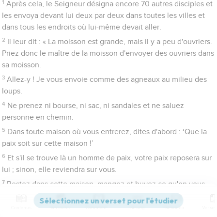
1
Après cela, le Seigneur désigna encore 70 autres disciples et
les envoya devant lui deux par deux dans toutes les villes et
dans tous les endroits où lui-même devait aller.
2
Il leur dit : « La moisson est grande, mais il y a peu d'ouvriers.
Priez donc le maître de la moisson d'envoyer des ouvriers dans
sa moisson.
3
Allez-y ! Je vous envoie comme des agneaux au milieu des
loups.
4
Ne prenez ni bourse, ni sac, ni sandales et ne saluez
personne en chemin.
5
Dans toute maison où vous entrerez, dites d'abord : ‘Que la
paix soit sur cette maison !’
6
Et s'il se trouve là un homme de paix, votre paix reposera sur
lui ; sinon, elle reviendra sur vous.
7
Restez dans cette maison, mangez et buvez ce qu'on vous
donnera, car *l'ouvrier mérite son salaire. N'allez pas de maison
en maison.
Contenus
Versions
Commentaires
Strong
Dictionnaire