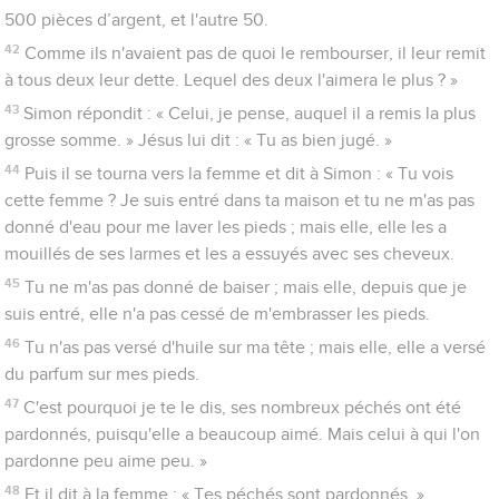
500 pièces d’argent, et l'autre 50.
42
Comme ils n'avaient pas de quoi le rembourser, il leur remit
à tous deux leur dette. Lequel des deux l'aimera le plus ? »
43
Simon répondit : « Celui, je pense, auquel il a remis la plus
grosse somme. » Jésus lui dit : « Tu as bien jugé. »
44
Puis il se tourna vers la femme et dit à Simon : « Tu vois
cette femme ? Je suis entré dans ta maison et tu ne m'as pas
donné d'eau pour me laver les pieds ; mais elle, elle les a
mouillés de ses larmes et les a essuyés avec ses cheveux.
45
Tu ne m'as pas donné de baiser ; mais elle, depuis que je
suis entré, elle n'a pas cessé de m'embrasser les pieds.
46
Tu n'as pas versé d'huile sur ma tête ; mais elle, elle a versé
du parfum sur mes pieds.
47
C'est pourquoi je te le dis, ses nombreux péchés ont été
pardonnés, puisqu'elle a beaucoup aimé. Mais celui à qui l'on
pardonne peu aime peu. »
48
Et il dit à la femme : « Tes péchés sont pardonnés. »