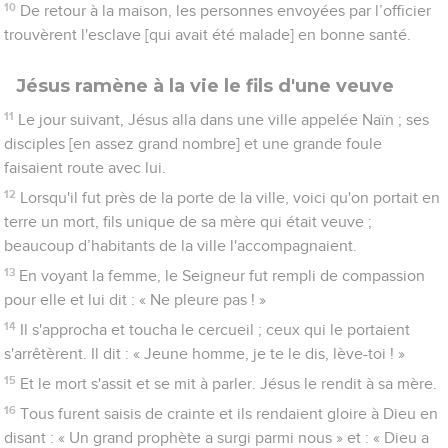
10
De retour à la maison, les personnes envoyées par l’officier
trouvèrent l'esclave [qui avait été malade] en bonne santé.
Jésus ramène à la vie le fils d'une veuve
11
Le jour suivant, Jésus alla dans une ville appelée Naïn ; ses
disciples [en assez grand nombre] et une grande foule
faisaient route avec lui.
12
Lorsqu'il fut près de la porte de la ville, voici qu'on portait en
terre un mort, fils unique de sa mère qui était veuve ;
beaucoup d’habitants de la ville l'accompagnaient.
13
En voyant la femme, le Seigneur fut rempli de compassion
pour elle et lui dit : « Ne pleure pas ! »
14
Il s'approcha et toucha le cercueil ; ceux qui le portaient
s'arrêtèrent. Il dit : « Jeune homme, je te le dis, lève-toi ! »
15
Et le mort s'assit et se mit à parler. Jésus le rendit à sa mère.
16
Tous furent saisis de crainte et ils rendaient gloire à Dieu en
disant : « Un grand prophète a surgi parmi nous » et : « Dieu a