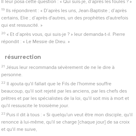
Il leur posa cette question : « Qui suis-je, d’après les foules ? »
19
Ils répondirent : « D’après les uns, Jean-Baptiste ; d’après
certains, Elie ; d’après d'autres, un des prophètes d'autrefois
qui est ressuscité. »
20
« Et d’après vous, qui suis-je ? » leur demanda-t-il. Pierre
répondit : « Le Messie de Dieu. »
résurrection
21
Jésus leur recommanda sévèrement de ne le dire à
personne.
22
Il ajouta qu'il fallait que le Fils de l'homme souffre
beaucoup, qu'il soit rejeté par les anciens, par les chefs des
prêtres et par les spécialistes de la loi, qu'il soit mis à mort et
qu'il ressuscite le troisième jour.
23
Puis il dit à tous : « Si quelqu'un veut être mon disciple, qu'il
renonce à lui-même, qu'il se charge [chaque jour] de sa croix
et qu'il me suive,