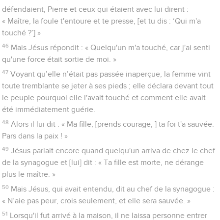
défendaient, Pierre et ceux qui étaient avec lui dirent :
« Maître, la foule t'entoure et te presse, [et tu dis : ‘Qui m'a
touché ?’] »
46
Mais Jésus répondit : « Quelqu'un m'a touché, car j'ai senti
qu'une force était sortie de moi. »
47
Voyant qu’elle n’était pas passée inaperçue, la femme vint
toute tremblante se jeter à ses pieds ; elle déclara devant tout
le peuple pourquoi elle l'avait touché et comment elle avait
été immédiatement guérie.
48
Alors il lui dit : « Ma fille, [prends courage, ] ta foi t'a sauvée.
Pars dans la paix ! »
49
Jésus parlait encore quand quelqu'un arriva de chez le chef
de la synagogue et [lui] dit : « Ta fille est morte, ne dérange
plus le maître. »
50
Mais Jésus, qui avait entendu, dit au chef de la synagogue :
« N’aie pas peur, crois seulement, et elle sera sauvée. »
51
Lorsqu'il fut arrivé à la maison, il ne laissa personne entrer