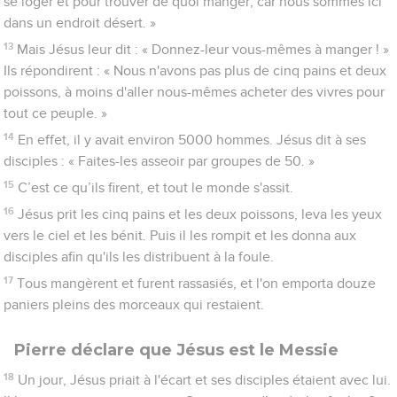
se loger et pour trouver de quoi manger, car nous sommes ici
dans un endroit désert. »
13
Mais Jésus leur dit : « Donnez-leur vous-mêmes à manger ! »
Ils répondirent : « Nous n'avons pas plus de cinq pains et deux
poissons, à moins d'aller nous-mêmes acheter des vivres pour
tout ce peuple. »
14
En effet, il y avait environ 5000 hommes. Jésus dit à ses
disciples : « Faites-les asseoir par groupes de 50. »
15
C’est ce qu’ils firent, et tout le monde s'assit.
16
Jésus prit les cinq pains et les deux poissons, leva les yeux
vers le ciel et les bénit. Puis il les rompit et les donna aux
disciples afin qu'ils les distribuent à la foule.
17
Tous mangèrent et furent rassasiés, et l'on emporta douze
paniers pleins des morceaux qui restaient.
Pierre déclare que Jésus est le Messie
18
Un jour, Jésus priait à l'écart et ses disciples étaient avec lui.