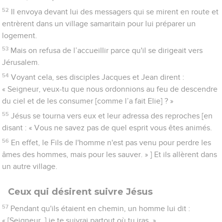
52
Il envoya devant lui des messagers qui se mirent en route et
entrèrent dans un village samaritain pour lui préparer un
logement.
53
Mais on refusa de l’accueillir parce qu'il se dirigeait vers
Jérusalem.
54
Voyant cela, ses disciples Jacques et Jean dirent :
« Seigneur, veux-tu que nous ordonnions au feu de descendre
du ciel et de les consumer [comme l’a fait Elie] ? »
55
Jésus se tourna vers eux et leur adressa des reproches [en
disant : « Vous ne savez pas de quel esprit vous êtes animés.
56
En effet, le Fils de l'homme n'est pas venu pour perdre les
âmes des hommes, mais pour les sauver. » ] Et ils allèrent dans
un autre village.
Ceux qui désirent suivre Jésus
57
Pendant qu'ils étaient en chemin, un homme lui dit :
« [Seigneur, ] je te suivrai partout où tu iras. »