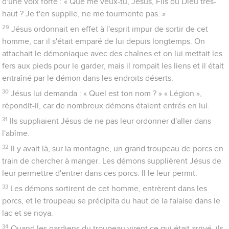
d'une voix forte : « Que me veux-tu, Jésus, Fils du Dieu très-
haut ? Je t'en supplie, ne me tourmente pas. »
29
Jésus ordonnait en effet à l'esprit impur de sortir de cet
homme, car il s'était emparé de lui depuis longtemps. On
attachait le démoniaque avec des chaînes et on lui mettait les
fers aux pieds pour le garder, mais il rompait les liens et il était
entraîné par le démon dans les endroits déserts.
30
Jésus lui demanda : « Quel est ton nom ? » « Légion »,
répondit-il, car de nombreux démons étaient entrés en lui.
31
Ils suppliaient Jésus de ne pas leur ordonner d'aller dans
l'abîme.
32
Il y avait là, sur la montagne, un grand troupeau de porcs en
train de chercher à manger. Les démons supplièrent Jésus de
leur permettre d'entrer dans ces porcs. Il le leur permit.
33
Les démons sortirent de cet homme, entrèrent dans les
porcs, et le troupeau se précipita du haut de la falaise dans le
lac et se noya.
34
Quand les gardiens du troupeau virent ce qui était arrivé, ils