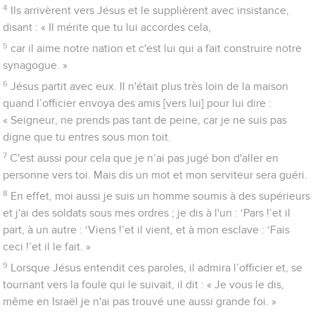
4
Ils arrivèrent vers Jésus et le supplièrent avec insistance,
disant : « Il mérite que tu lui accordes cela,
5
car il aime notre nation et c'est lui qui a fait construire notre
synagogue. »
6
Jésus partit avec eux. Il n'était plus très loin de la maison
quand l’officier envoya des amis [vers lui] pour lui dire :
« Seigneur, ne prends pas tant de peine, car je ne suis pas
digne que tu entres sous mon toit.
7
C'est aussi pour cela que je n’ai pas jugé bon d'aller en
personne vers toi. Mais dis un mot et mon serviteur sera guéri.
8
En effet, moi aussi je suis un homme soumis à des supérieurs
et j'ai des soldats sous mes ordres ; je dis à l'un : ‘Pars !’et il
part, à un autre : ‘Viens !’et il vient, et à mon esclave : ‘Fais
ceci !’et il le fait. »
9
Lorsque Jésus entendit ces paroles, il admira l’officier et, se
tournant vers la foule qui le suivait, il dit : « Je vous le dis,
même en Israël je n'ai pas trouvé une aussi grande foi. »