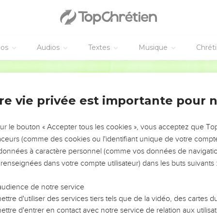
its
duit pas de mauvais fruits, ni un arbre malade de bons fruits.
éos
Audios
Textes
Musique
Chrét
naît à ses fruits : on ne cueille pas des figues sur des buissons 
r des ronces.
Français Courant
bien du bon trésor que contient son cœur ; l’homme mauvais tir
 bouche de chacun exprime ce dont son cœur est plein. »
re vie privée est importante pour 
s
sur le bouton « Accepter tous les cookies », vous acceptez que T
-vous “Seigneur, Seigneur”, et ne faites-vous pas ce que je vous
traceurs (comme des cookies ou l'identifiant unique de votre compte 
 à qui ressemble quiconque vient à moi, écoute mes paroles et le
s données à caractère personnel (comme vos données de navigatio
 qui s’est mis à bâtir une maison ; il a creusé profondément la 
 renseignées dans votre compte utilisateur) dans les buts suivants 
uand l’inondation est venue, les eaux de la rivière se sont jetée
nler, car la maison était bien bâtie.
audience de notre service
ttre d'utiliser des services tiers tels que de la vidéo, des cartes
te mes paroles et ne les met pas en pratique est comme un hom
ttre d'entrer en contact avec notre service de relation aux utilisat
le sol, sans fondations. Quand les eaux de la rivière se sont jet