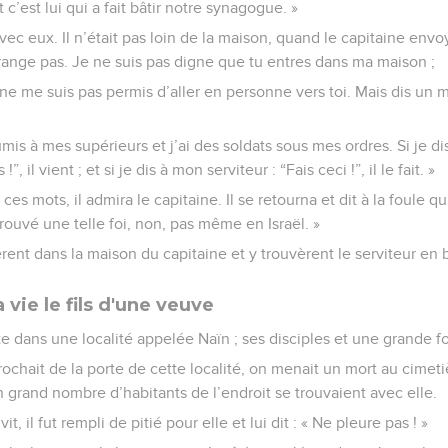
 c’est lui qui a fait bâtir notre synagogue. »
avec eux. Il n’était pas loin de la maison, quand le capitaine envo
dérange pas. Je ne suis pas digne que tu entres dans ma maison ;
 ne me suis pas permis d’aller en personne vers toi. Mais dis un
 à mes supérieurs et j’ai des soldats sous mes ordres. Si je dis à l
!”, il vient ; et si je dis à mon serviteur : “Fais ceci !”, il le fait. »
s mots, il admira le capitaine. Il se retourna et dit à la foule qui 
 trouvé une telle foi, non, pas même en Israël. »
ent dans la maison du capitaine et y trouvèrent le serviteur en
 vie le fils d'une veuve
te dans une localité appelée Naïn ; ses disciples et une grande 
hait de la porte de cette localité, on menait un mort au cimetière
grand nombre d’habitants de l’endroit se trouvaient avec elle.
t, il fut rempli de pitié pour elle et lui dit : « Ne pleure pas ! »