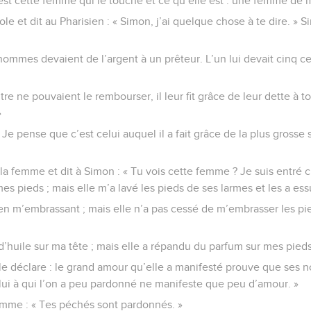
i est cette femme qui le touche et ce qu’elle est : une femme de 
role et dit au Pharisien : « Simon, j’ai quelque chose à te dire. » S
 hommes devaient de l’argent à un prêteur. L’un lui devait cinq c
tre ne pouvaient le rembourser, il leur fit grâce de leur dette à 
»
 Je pense que c’est celui auquel il a fait grâce de la plus grosse 
s la femme et dit à Simon : « Tu vois cette femme ? Je suis entré c
s pieds ; mais elle m’a lavé les pieds de ses larmes et les a e
en m’embrassant ; mais elle n’a pas cessé de m’embrasser les pi
d’huile sur ma tête ; mais elle a répandu du parfum sur mes pieds
e le déclare : le grand amour qu’elle a manifesté prouve que ses
lui à qui l’on a peu pardonné ne manifeste que peu d’amour. »
femme : « Tes péchés sont pardonnés. »