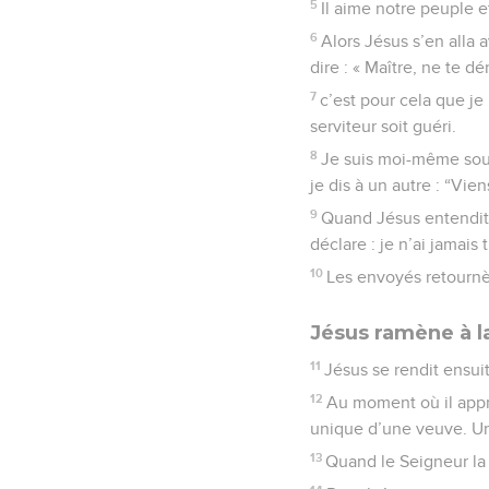
5
Il aime notre peuple et
6
Alors Jésus s’en alla 
dire : « Maître, ne te 
7
c’est pour cela que je
serviteur soit guéri.
8
Je suis moi-même soumis
je dis à un autre : “Viens 
9
Quand Jésus entendit ce
déclare : je n’ai jamais
10
Les envoyés retournèr
Jésus ramène à la
11
Jésus se rendit ensui
12
Au moment où il approc
unique d’une veuve. Un 
13
Quand le Seigneur la vi