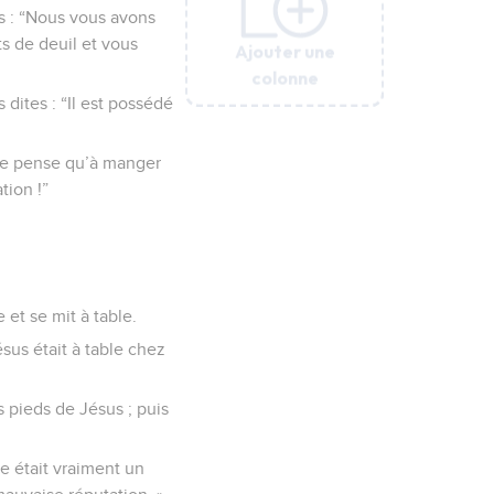
es : “Nous vous avons
s de deuil et vous
Ajouter une
Ajouter une
Ajouter une
Ajouter une
Ajouter une
colonne
colonne
colonne
colonne
colonne
 dites : “Il est possédé
 ne pense qu’à manger
tion !”
et se mit à table.
sus était à table chez
es pieds de Jésus ; puis
me était vraiment un