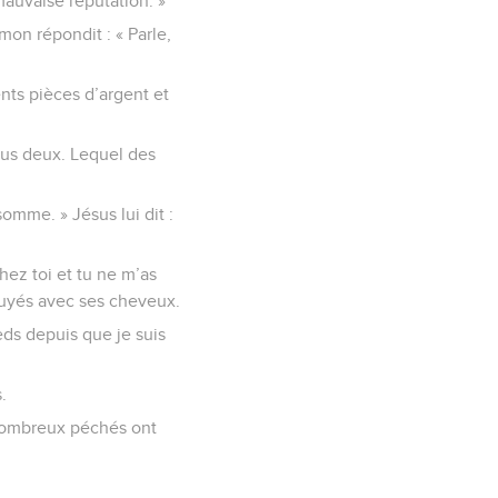
mauvaise réputation. »
imon répondit : « Parle,
ents pièces d’argent et
tous deux. Lequel des
somme. » Jésus lui dit :
hez toi et tu ne m’as
ssuyés avec ses cheveux.
eds depuis que je suis
.
 nombreux péchés ont