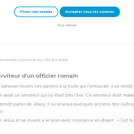
ulée : elle a été complètement détruite. »
Accepter tous les cookies
Choisir mes cookies
e – Bibli’O, 1997, avec autorisation. Pour vous procurer une Bible imprimée, rendez-vo
Tout refuser
ne sont pas disponibles aux USA et C anada.
erviteur d'un officier romain
adresser toutes ces paroles à la foule qui l’entourait, il se rend
 avait un serviteur qui lui était très cher. Ce serviteur était mal
endit parler de Jésus, il lui envoya quelques anciens des Juifs
ur.
de Jésus et se mirent à le prier avec insistance en disant : « Cet