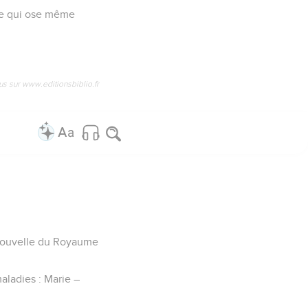
mme qui ose même
us sur www.editionsbiblio.fr
e Nouvelle du Royaume
aladies : Marie –