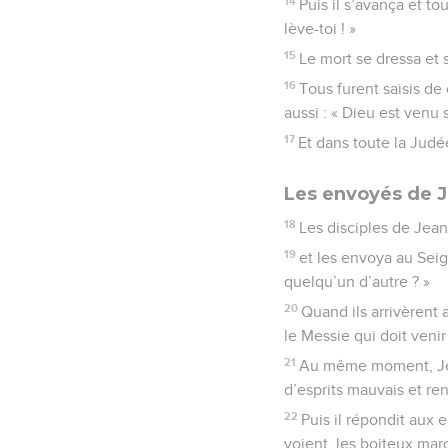
14
Puis il s’avança et to
lève-toi ! »
15
Le mort se dressa et s
16
Tous furent saisis de 
aussi : « Dieu est venu 
17
Et dans toute la Judée
Les envoyés de J
18
Les disciples de Jean
19
et les envoya au Seig
quelqu’un d’autre ? »
20
Quand ils arrivèrent 
le Messie qui doit veni
21
Au même moment, Jésu
d’esprits mauvais et re
22
Puis il répondit aux 
voient, les boiteux marc