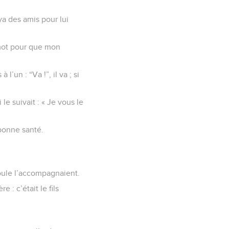
ya des amis pour lui
 mot pour que mon
’un : “Va !”, il va ; si
le suivait : « Je vous le
 bonne santé.
foule l’accompagnaient.
 : c’était le fils