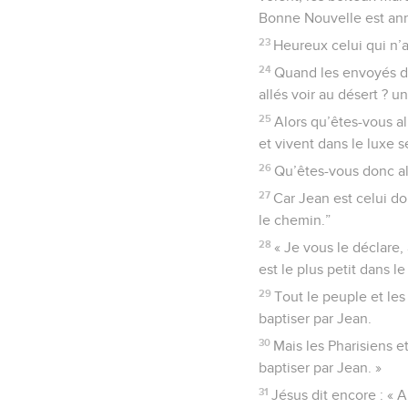
Bonne Nouvelle est an
23
Heureux celui qui n’a
24
Quand les envoyés de 
allés voir au désert ? u
25
Alors qu’êtes-vous a
et vivent dans le luxe s
26
Qu’êtes-vous donc al
27
Car Jean est celui do
le chemin.”
28
« Je vous le déclare,
est le plus petit dans 
29
Tout le peuple et les 
baptiser par Jean.
30
Mais les Pharisiens et
baptiser par Jean. »
31
Jésus dit encore : « 