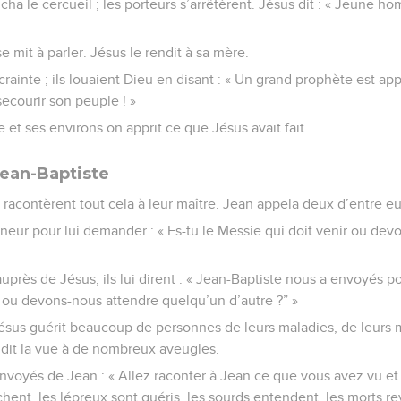
ucha le cercueil ; les porteurs s’arrêtèrent. Jésus dit : « Jeune h
e mit à parler. Jésus le rendit à sa mère.
crainte ; ils louaient Dieu en disant : « Un grand prophète est ap
secourir son peuple ! »
 et ses environs on apprit ce que Jésus avait fait.
ean-Baptiste
 racontèrent tout cela à leur maître. Jean appela deux d’entre e
neur pour lui demander : « Es-tu le Messie qui doit venir ou dev
auprès de Jésus, ils lui dirent : « Jean-Baptiste nous a envoyés p
r ou devons-nous attendre quelqu’un d’autre ?” »
s guérit beaucoup de personnes de leurs maladies, de leurs mau
ndit la vue à de nombreux aveugles.
envoyés de Jean : « Allez raconter à Jean ce que vous avez vu et
hent, les lépreux sont guéris, les sourds entendent, les morts rev