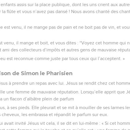
 enfants assis sur la place publique, dont les uns crient aux autr
r la flûte et vous n’avez pas dansé ! Nous avons chanté des chant
e est venu, il ne mange pas de pain et ne boit pas de vin, et vous
st venu, il mange et boit, et vous dites : “Voyez cet homme qui
st ami des collecteurs d’impôts et autres gens de mauvaise réputa
ieu est reconnue comme juste par tous ceux qui l’acceptent. »
ison de Simon le Pharisien
ésus à prendre un repas avec lui. Jésus se rendit chez cet homme 
 ville une femme de mauvaise réputation. Lorsqu’elle apprit que Jé
ta un flacon d’albâtre plein de parfum
sus, à ses pieds. Elle pleurait et se mit à mouiller de ses larmes l
s cheveux, les embrassa et répandit le parfum sur eux.
i avait invité Jésus vit cela, il se dit en lui-même : « Si cet hom