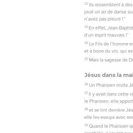
32
Ils ressemblent à des
joué un air de danse su
n’avez pas pleuré !”
33
En effet, Jean-Baptist
d’un esprit mauvais !”
34
Le Fils de l’homme e
et à boire du vin, qui e
35
Mais la sagesse de D
Jésus dans la ma
36
Un Pharisien invita J
37
Il y avait dans cette
le Pharisien, elle appor
38
et se tint derrière Jé
elle les essuya avec se
39
Quand le Pharisien qu