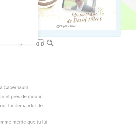
us sur www.editionsbiblio.fr
it à Capernaüm.
ade et près de mourir.
 pour lui demander de
 homme mérite que tu lui