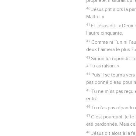
prophète, il saurait qu
40
Jésus prit alors la pa
Maître. »
41
Et Jésus dit : « Deux
l’autre cinquante.
42
Comme ni l’un ni l’au
deux l’aimera le plus ? 
43
Simon lui répondit : «
« Tu as raison. »
44
Puis il se tourna ver
pas donné d’eau pour me
45
Tu ne m’as pas reçu 
entré.
46
Tu n’as pas répandu 
47
C’est pourquoi, je t
été pardonnés. Mais ce
48
Jésus dit alors à la 