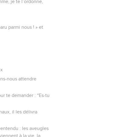
omme, je te l’ordonne,
paru parmi nous ! » et
ux
ons-nous attendre
our te demander : “Es-tu
x, il les délivra
 entendu : les aveugles
iennent à la vie, la