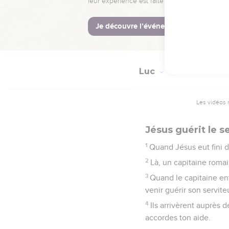
elle s’est aussitôt écro
© Société biblique français
Luc
7
Les vidéos 
Jésus guérit le s
1
Quand Jésus eut fini d’
2
Là, un capitaine romain
3
Quand le capitaine ent
venir guérir son servite
4
Ils arrivèrent auprès 
accordes ton aide.