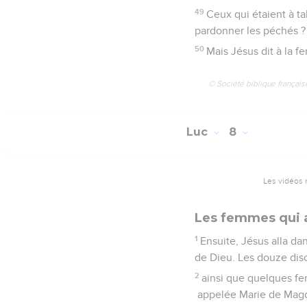
49
Ceux qui étaient à t
pardonner les péchés ?
50
Mais Jésus dit à la fe
© Société biblique français
Luc
8
Les vidéos 
Les femmes qui 
1
Ensuite, Jésus alla da
de Dieu. Les douze dis
2
ainsi que quelques fe
appelée Marie de Magda