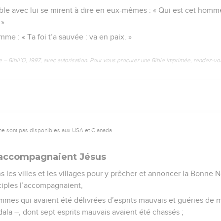
able avec lui se mirent à dire en eux-mêmes : « Qui est cet ho
 »
mme : « Ta foi t’a sauvée : va en paix. »
e – Bibli’O, 1997, avec autorisation. Pour vous procurer une Bible imprimée, rendez-vo
ne sont pas disponibles aux USA et C anada.
accompagnaient Jésus
ns les villes et les villages pour y prêcher et annoncer la Bonn
ciples l’accompagnaient,
mmes qui avaient été délivrées d’esprits mauvais et guéries de m
la –, dont sept esprits mauvais avaient été chassés ;