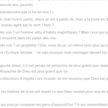
noncée aux pauvres.
bandonnera pas la foi en moi ! »
Jean furent partis, Jésus se mit à parler de Jean à la foule en d
n roseau agité par le vent ? Non ?
llés voir ? un homme vêtu d’habits magnifiques ? Mais ceux qui p
e trouvent dans les palais des rois.
lés voir ? un prophète ? Oui, vous dis-je, et même bien plus qu’
nt l’Écriture déclare : “Je vais envoyer mon messager devant toi, 
 ajouta Jésus, il n’est jamais né personne de plus grand que Jean 
le Royaume de Dieu est plus grand que lui.
collecteurs d’impôts l’ont écouté, ils ont reconnu que Dieu est jus
 les maîtres de la loi ont rejeté ce que Dieu voulait pour eux et o
A qui puis-je comparer les gens d’aujourd’hui ? A qui ressemblent-