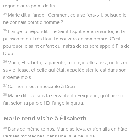
règne n'aura point de fin.
34
Marie dit à l'ange : Comment cela se fera-t-il, puisque je
ne connais point d'homme ?
35
L'ange lui répondit : Le Saint Esprit viendra sur toi, et la
puissance du Très Haut te couvrira de son ombre. C'est
pourquoi le saint enfant qui naîtra de toi sera appelé Fils de
Dieu.
36
Voici, Élisabeth, ta parente, a conçu, elle aussi, un fils en
sa vieillesse, et celle qui était appelée stérile est dans son
sixième mois.
37
Car rien n'est impossible à Dieu.
38
Marie dit : Je suis la servante du Seigneur ; qu'il me soit
fait selon ta parole ! Et l'ange la quitta.
Marie rend visite à Élisabeth
39
Dans ce même temps, Marie se leva, et s'en alla en hâte
vers les montagnes, dans une ville de Juda.