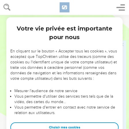
Dieu.
40
Il y avait aussi des femmes qui regardaient de loin. Parmi
elles étaient Marie de Magdala, Marie, mère de Jacques le
Segond 1910
mineur et de Joses, et Salomé,
Votre vie privée est importante
Marc
15
41
qui le suivaient et le servaient lorsqu'il était en Galilée, et
pour nous
plusieurs autres qui étaient montées avec lui à Jérusalem.
En cliquant sur le bouton « Accepter tous les cookies », vous
Jésus est mis dans un tombeau
acceptez que TopChrétien utilise des traceurs (comme des
42
cookies ou l'identifiant unique de votre compte utilisateur) et
Le soir étant venu, comme c'était la préparation, c'est-à-
traite vos données à caractère personnel (comme vos
dire, la veille du sabbat, -
données de navigation et les informations renseignées dans
43
arriva Joseph d'Arimathée, conseiller de distinction, qui
votre compte utilisateur) dans les buts suivants :
lui-même attendait aussi le royaume de Dieu. Il osa se rendre
Mesurer l'audience de notre service
vers Pilate, pour demander le corps de Jésus.
Vous permettre d'utiliser des services tiers tels que de la
44
Pilate s'étonna qu'il fût mort si tôt ; fit venir le centenier et
vidéo, des cartes du monde…
Vous permettre d'entrer en contact avec notre service de
lui demanda s'il était mort depuis longtemps.
relation aux utilisateurs.
45
S'en étant assuré par le centenier, il donna le corps à
Joseph.
Choisir mes cookies