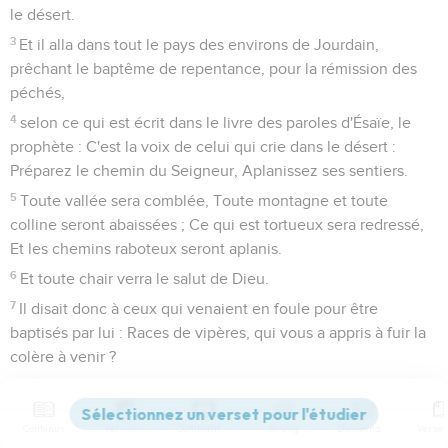
le désert.
3
Et il alla dans tout le pays des environs de Jourdain,
prêchant le baptême de repentance, pour la rémission des
péchés,
4
selon ce qui est écrit dans le livre des paroles d'Ésaïe, le
prophète : C'est la voix de celui qui crie dans le désert :
Préparez le chemin du Seigneur, Aplanissez ses sentiers.
5
Toute vallée sera comblée, Toute montagne et toute
colline seront abaissées ; Ce qui est tortueux sera redressé,
Et les chemins raboteux seront aplanis.
6
Et toute chair verra le salut de Dieu.
7
Il disait donc à ceux qui venaient en foule pour être
baptisés par lui : Races de vipères, qui vous a appris à fuir la
colère à venir ?
8
Produisez donc des fruits dignes de la repentance, et ne
vous mettez pas à dire en vous-mêmes : Nous avons
Contenus
Versions
Commentaires
Strong
Dictionnaire
Abraham pour père ! Car je vous déclare que de ces pierres