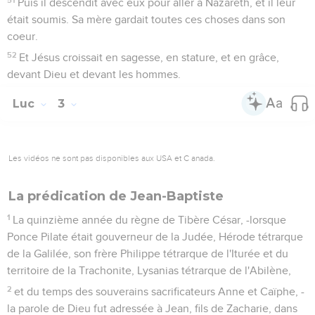
Puis il descendit avec eux pour aller à Nazareth, et il leur
était soumis. Sa mère gardait toutes ces choses dans son
coeur.
52
Et Jésus croissait en sagesse, en stature, et en grâce,
devant Dieu et devant les hommes.
Luc
3
Les vidéos ne sont pas disponibles aux USA et C anada.
La prédication de Jean-Baptiste
1
La quinzième année du règne de Tibère César, -lorsque
Ponce Pilate était gouverneur de la Judée, Hérode tétrarque
de la Galilée, son frère Philippe tétrarque de l'Iturée et du
territoire de la Trachonite, Lysanias tétrarque de l'Abilène,
2
et du temps des souverains sacrificateurs Anne et Caïphe, -
la parole de Dieu fut adressée à Jean, fils de Zacharie, dans