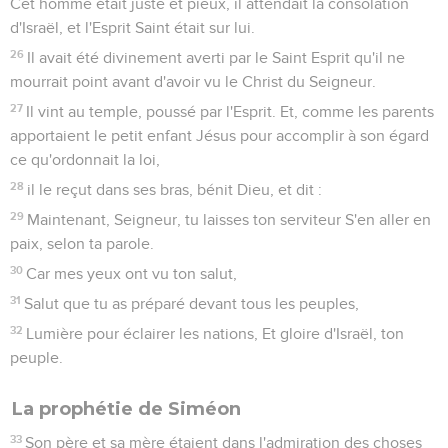
Cet homme était juste et pieux, il attendait la consolation
d'Israël, et l'Esprit Saint était sur lui.
26
Il avait été divinement averti par le Saint Esprit qu'il ne
mourrait point avant d'avoir vu le Christ du Seigneur.
27
Il vint au temple, poussé par l'Esprit. Et, comme les parents
apportaient le petit enfant Jésus pour accomplir à son égard
ce qu'ordonnait la loi,
28
il le reçut dans ses bras, bénit Dieu, et dit :
29
Maintenant, Seigneur, tu laisses ton serviteur S'en aller en
paix, selon ta parole.
30
Car mes yeux ont vu ton salut,
31
Salut que tu as préparé devant tous les peuples,
32
Lumière pour éclairer les nations, Et gloire d'Israël, ton
peuple.
La prophétie de Siméon
33
Son père et sa mère étaient dans l'admiration des choses