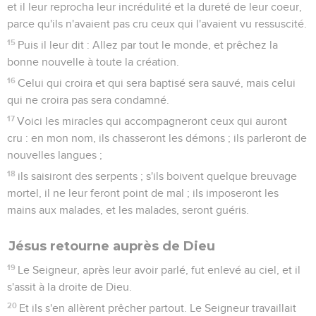
et il leur reprocha leur incrédulité et la dureté de leur coeur,
parce qu'ils n'avaient pas cru ceux qui l'avaient vu ressuscité.
15
Puis il leur dit : Allez par tout le monde, et prêchez la
bonne nouvelle à toute la création.
16
Celui qui croira et qui sera baptisé sera sauvé, mais celui
qui ne croira pas sera condamné.
17
Voici les miracles qui accompagneront ceux qui auront
cru : en mon nom, ils chasseront les démons ; ils parleront de
nouvelles langues ;
18
ils saisiront des serpents ; s'ils boivent quelque breuvage
mortel, il ne leur feront point de mal ; ils imposeront les
mains aux malades, et les malades, seront guéris.
Jésus retourne auprès de Dieu
19
Le Seigneur, après leur avoir parlé, fut enlevé au ciel, et il
s'assit à la droite de Dieu.
20
Et ils s'en allèrent prêcher partout. Le Seigneur travaillait