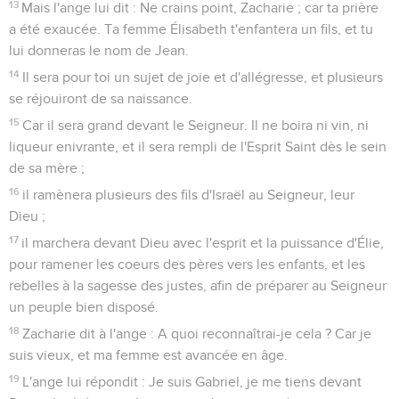
13
Mais l'ange lui dit : Ne crains point, Zacharie ; car ta prière
a été exaucée. Ta femme Élisabeth t'enfantera un fils, et tu
lui donneras le nom de Jean.
14
Il sera pour toi un sujet de joie et d'allégresse, et plusieurs
se réjouiront de sa naissance.
15
Car il sera grand devant le Seigneur. Il ne boira ni vin, ni
liqueur enivrante, et il sera rempli de l'Esprit Saint dès le sein
de sa mère ;
16
il ramènera plusieurs des fils d'Israël au Seigneur, leur
Dieu ;
17
il marchera devant Dieu avec l'esprit et la puissance d'Élie,
pour ramener les coeurs des pères vers les enfants, et les
rebelles à la sagesse des justes, afin de préparer au Seigneur
un peuple bien disposé.
18
Zacharie dit à l'ange : A quoi reconnaîtrai-je cela ? Car je
suis vieux, et ma femme est avancée en âge.
19
L'ange lui répondit : Je suis Gabriel, je me tiens devant