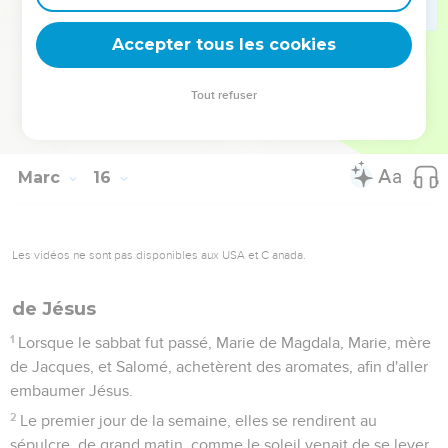
46
Et Joseph, ayant acheté un linceul, descendit Jésus de la
croix, l'enveloppa du linceul, et le déposa dans un sépulcre
Accepter tous les cookies
taillé dans le roc. Puis il roula une pierre à l'entrée du
sépulcre.
Tout refuser
47
Marie de Magdala, et Marie, mère de Joses, regardaient où
on le mettait.
Marc
16
Les vidéos ne sont pas disponibles aux USA et C anada.
de Jésus
1
Lorsque le sabbat fut passé, Marie de Magdala, Marie, mère
de Jacques, et Salomé, achetèrent des aromates, afin d'aller
embaumer Jésus.
2
Le premier jour de la semaine, elles se rendirent au
sépulcre, de grand matin, comme le soleil venait de se lever.