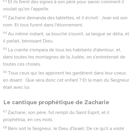
62
Et ils firent des signes à son père pour savoir comment il
voulait qu'on l'appelle.
63
Zacharie demanda des tablettes, et il écrivit : Jean est son
nom. Et tous furent dans l'étonnement.
64
Au même instant, sa bouche s'ouvrit, sa langue se délia, et
il parlait, bénissant Dieu.
65
La crainte s'empara de tous les habitants d'alentour, et,
dans toutes les montagnes de la Judée, on s'entretenait de
toutes ces choses.
66
Tous ceux qui les apprirent les gardèrent dans leur coeur,
en disant : Que sera donc cet enfant ? Et la main du Seigneur
était avec lui.
Le cantique prophétique de Zacharie
67
Zacharie, son père, fut rempli du Saint Esprit, et il
prophétisa, en ces mots :
68
Béni soit le Seigneur, le Dieu d'Israël, De ce qu'il a visité