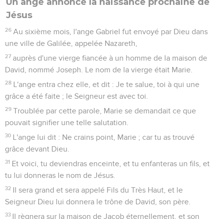
Un ange annonce la naissance prochaine de
Jésus
26
Au sixième mois, l'ange Gabriel fut envoyé par Dieu dans
une ville de Galilée, appelée Nazareth,
27
auprès d'une vierge fiancée à un homme de la maison de
David, nommé Joseph. Le nom de la vierge était Marie.
28
L'ange entra chez elle, et dit : Je te salue, toi à qui une
grâce a été faite ; le Seigneur est avec toi.
29
Troublée par cette parole, Marie se demandait ce que
pouvait signifier une telle salutation.
30
L'ange lui dit : Ne crains point, Marie ; car tu as trouvé
grâce devant Dieu.
31
Et voici, tu deviendras enceinte, et tu enfanteras un fils, et
tu lui donneras le nom de Jésus.
32
Il sera grand et sera appelé Fils du Très Haut, et le
Seigneur Dieu lui donnera le trône de David, son père.
33
Il règnera sur la maison de Jacob éternellement, et son