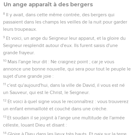
Un ange apparaît à des bergers
8
Il y avait, dans cette même contrée, des bergers qui
passaient dans les champs les veilles de la nuit pour garder
leurs troupeaux.
9
Et voici, un ange du Seigneur leur apparut, et la gloire du
Seigneur resplendit autour d'eux. Ils furent saisis d'une
grande frayeur.
10
Mais l'ange leur dit : Ne craignez point ; car je vous
annonce une bonne nouvelle, qui sera pour tout le peuple le
sujet d'une grande joie :
11
c'est qu'aujourd'hui, dans la ville de David, il vous est né
un Sauveur, qui est le Christ, le Seigneur.
12
Et voici à quel signe vous le reconnaîtrez : vous trouverez
un enfant emmailloté et couché dans une crèche.
13
Et soudain il se joignit à l'ange une multitude de l'armée
céleste, louant Dieu et disant :
14
Gloire à Dieu dans les lieux très hauts, Et paix sur la terre