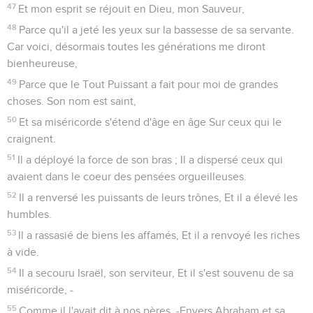
47
Et mon esprit se réjouit en Dieu, mon Sauveur,
48
Parce qu'il a jeté les yeux sur la bassesse de sa servante.
Car voici, désormais toutes les générations me diront
bienheureuse,
49
Parce que le Tout Puissant a fait pour moi de grandes
choses. Son nom est saint,
50
Et sa miséricorde s'étend d'âge en âge Sur ceux qui le
craignent.
51
Il a déployé la force de son bras ; Il a dispersé ceux qui
avaient dans le coeur des pensées orgueilleuses.
52
Il a renversé les puissants de leurs trônes, Et il a élevé les
humbles.
53
Il a rassasié de biens les affamés, Et il a renvoyé les riches
à vide.
54
Il a secouru Israël, son serviteur, Et il s'est souvenu de sa
miséricorde, -
55
Comme il l'avait dit à nos pères, -Envers Abraham et sa