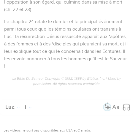
l’opposition à son égard, qui culmine dans sa mise à mort
(ch. 22 et 23).
Le chapitre 24 relate le dernier et le principal événement
parmi tous ceux que les témoins oculaires ont transmis à
Luc : la résurrection. Jésus ressuscité apparaît aux *apôtres,
à des femmes et à des *disciples qui pleuraient sa mort, et il
leur explique tout ce qui le concernait dans les Ecritures. Il
les envoie annoncer à tous les hommes qu’il est le Sauveur
!
La Bible Du Semeur Copyright © 1992, 1999 by Biblica, Inc.® Used by
permission. All rights reserved worldwide.
Luc
1
Les vidéos ne sont pas disponibles aux USA et C anada.