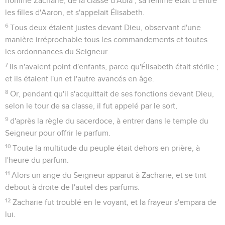
nommé Zacharie, de la classe d'Abia ; sa femme était d'entre
les filles d'Aaron, et s'appelait Élisabeth.
6
Tous deux étaient justes devant Dieu, observant d'une
manière irréprochable tous les commandements et toutes
les ordonnances du Seigneur.
7
Ils n'avaient point d'enfants, parce qu'Élisabeth était stérile ;
et ils étaient l'un et l'autre avancés en âge.
8
Or, pendant qu'il s'acquittait de ses fonctions devant Dieu,
selon le tour de sa classe, il fut appelé par le sort,
9
d'après la règle du sacerdoce, à entrer dans le temple du
Seigneur pour offrir le parfum.
10
Toute la multitude du peuple était dehors en prière, à
l'heure du parfum.
11
Alors un ange du Seigneur apparut à Zacharie, et se tint
debout à droite de l'autel des parfums.
12
Zacharie fut troublé en le voyant, et la frayeur s'empara de
lui.