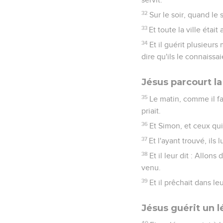
32
Sur le soir, quand le
33
Et toute la ville étai
34
Et il guérit plusieur
dire qu'ils le connaissai
Jésus parcourt la
35
Le matin, comme il fais
priait.
36
Et Simon, et ceux qui
37
Et l'ayant trouvé, ils 
38
Et il leur dit : Allon
venu.
39
Et il prêchait dans le
Jésus guérit un 
40