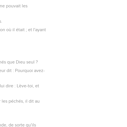
 ne pouvait les
s.
 où il était ; et l'ayant
hés que Dieu seul ?
eur dit : Pourquoi avez-
i dire : Lève-toi, et
les péchés, il dit au
nde, de sorte qu'ils