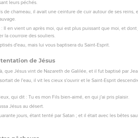
sant leurs péchés.
s de chameau, il avait une ceinture de cuir autour de ses reins, et
sauvage.
t : Il en vient un après moi, qui est plus puissant que moi, et dont
r la courroie des souliers.
ptisés d'eau, mais lui vous baptisera du Saint-Esprit.
 tentation de Jésus
là, que Jésus vint de Nazareth de Galilée, et il fut baptisé par Je
sortait de l'eau, il vit les cieux s'ouvrir et le Saint-Esprit desce
eux, qui dit : Tu es mon Fils bien-aimé, en qui j'ai pris plaisir.
oussa Jésus au désert.
quarante jours, étant tenté par Satan ; et il était avec les bêtes sa