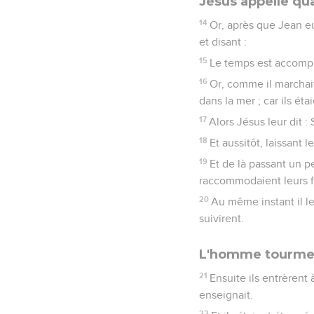
Jésus appelle qu
14
Or, après que Jean eu
et disant :
15
Le temps est accompl
16
Or, comme il marchait 
dans la mer ; car ils ét
17
Alors Jésus leur dit 
18
Et aussitôt, laissant leu
19
Et de là passant un p
raccommodaient leurs fi
20
Au même instant il le
suivirent.
L'homme tourmen
21
Ensuite ils entrèrent
enseignait.
22