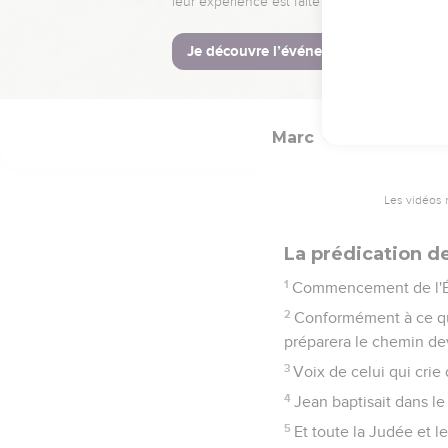
La Bible Du S
Marc
1
Les vidéos 
La prédication d
1
Commencement de l'Éva
2
Conformément à ce qui
préparera le chemin dev
3
Voix de celui qui crie
4
Jean baptisait dans l
5
Et toute la Judée et le