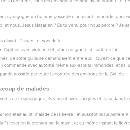
s de sa doctrine ; car il les enseignait comme ayant autorité, et
 leur synagogue un homme possédé d'un esprit immonde, qui s'écri
 toi et nous, Jésus Nazarien ? Es-tu venu pour nous perdre ? Je sai
 disant : Tais-toi, et sors de lui.
 l'agitant avec violence et jetant un grand cri, sortit de lui.
onnés, de sorte qu'ils se demandaient entre eux : Qu'est-ce que ce
 il commande avec autorité même aux esprits immondes, et ils lu
épandit aussitôt par toute la contrée des environs de la Galilée.
aucoup de malades
 sortis de la synagogue, ils vinrent avec Jacques et Jean dans l
mon était au lit, malade de la fièvre ; et aussitôt ils lui parlèrent 
la fit lever en la prenant par la main ; et au même instant la fièvre 