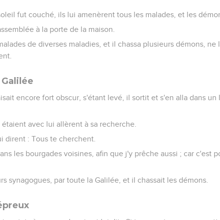
 soleil fut couché, ils lui amenèrent tous les malades, et les dém
t assemblée à la porte de la maison.
s malades de diverses maladies, et il chassa plusieurs démons, ne
ent.
 Galilée
ait encore fort obscur, s'étant levé, il sortit et s'en alla dans un l
 étaient avec lui allèrent à sa recherche.
lui dirent : Tous te cherchent.
s dans les bourgades voisines, afin que j'y prêche aussi ; car c'est 
urs synagogues, par toute la Galilée, et il chassait les démons.
lépreux