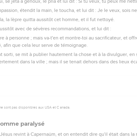
ui, se jeta à genoux, le pria et lui dit : Si tu veux, tu peux me nett
ssion, étendit la main, le toucha, et lui dit : Je le veux, sois n
ela, la lèpre quitta aussitôt cet homme, et il fut nettoyé.
ussitôt avec de sévères recommandations, et lui dit :
re à personne ; mais va-t'en et montre-toi au sacrificateur, et offr
afin que cela leur serve de témoignage.
sorti, se mit à publier hautement la chose et à la divulguer, en
rtement dans la ville ; mais il se tenait dehors dans des lieux éca
ne sont pas disponibles aux USA et C anada.
 homme paralysé
Jésus revint à Capernaüm, et on entendit dire qu'il était dans la