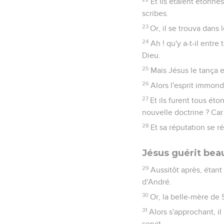
Et ils étaient étonné
scribes.
23
Or, il se trouva dans
24
Ah ! qu'y a-t-il entre
Dieu.
25
Mais Jésus le tança en
26
Alors l'esprit immonde
27
Et ils furent tous ét
nouvelle doctrine ? Car
28
Et sa réputation se r
Jésus guérit be
29
Aussitôt après, étant
d'André.
30
Or, la belle-mère de Si
31
Alors s'approchant, il 
servit.