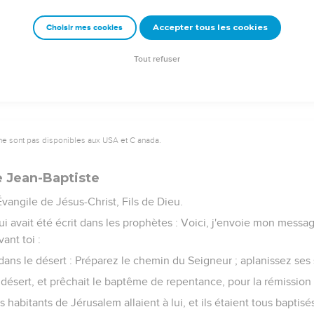
emeur Copyright © 1992, 1999 by Biblica, Inc.® Used by permission. All rights reser
Accepter tous les cookies
Choisir mes cookies
Tout refuser
ne sont pas disponibles aux USA et C anada.
e Jean-Baptiste
ngile de Jésus-Christ, Fils de Dieu.
 avait été écrit dans les prophètes : Voici, j'envoie mon messag
ant toi :
 dans le désert : Préparez le chemin du Seigneur ; aplanissez ses 
e désert, et prêchait le baptême de repentance, pour la rémissio
s habitants de Jérusalem allaient à lui, et ils étaient tous baptisé