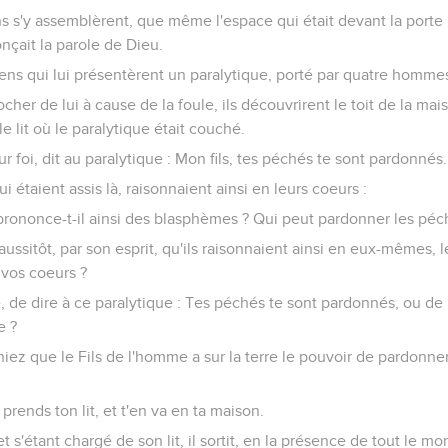
ns s'y assemblèrent, que même l'espace qui était devant la porte
onçait la parole de Dieu.
s gens qui lui présentèrent un paralytique, porté par quatre homme
er de lui à cause de la foule, ils découvrirent le toit de la maison
le lit où le paralytique était couché.
r foi, dit au paralytique : Mon fils, tes péchés te sont pardonnés.
i étaient assis là, raisonnaient ainsi en leurs coeurs :
ononce-t-il ainsi des blasphèmes ? Qui peut pardonner les péc
ussitôt, par son esprit, qu'ils raisonnaient ainsi en eux-mêmes, l
vos coeurs ?
, de dire à ce paralytique : Tes péchés te sont pardonnés, ou de lu
e ?
hiez que le Fils de l'homme a sur la terre le pouvoir de pardonner 
t prends ton lit, et t'en va en ta maison.
 et s'étant chargé de son lit, il sortit, en la présence de tout le mo