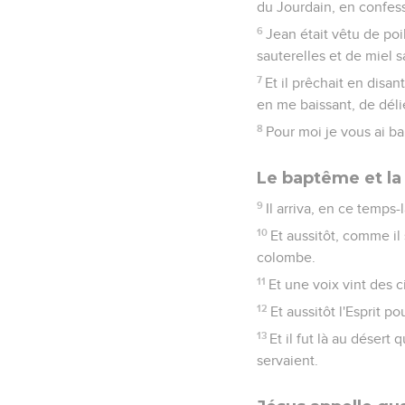
du Jourdain, en confes
6
Jean était vêtu de poil
sauterelles et de miel 
7
Et il prêchait en disan
en me baissant, de délie
8
Pour moi je vous ai ba
Le baptême et la
9
Il arriva, en ce temps-
10
Et aussitôt, comme il 
colombe.
11
Et une voix vint des ci
12
Et aussitôt l'Esprit p
13
Et il fut là au désert 
servaient.