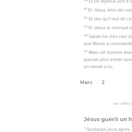
Et un lépreux vint à l
41
Et Jésus, ému de compa
42
Et dès qu'il eut dit c
43
Et Jésus le renvoya a
44
Garde-toi d'en rien di
que Moïse a commandé, 
45
Mais cet homme étant 
pouvait plus entrer ouve
on venait à lui.
Marc
2
Les vidéos 
Jésus guérit un
1
Quelques jours après, 