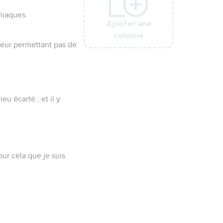
oniaques.
Ajouter une
Ajouter une
Ajouter une
Ajouter une
Ajouter une
colonne
colonne
colonne
colonne
colonne
 leur permettant pas de
ieu écarté ; et il y
pour cela que je suis