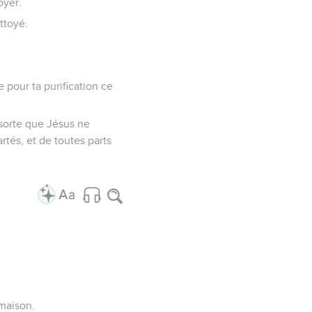
oyer.
ettoyé.
e pour ta purification ce
 sorte que Jésus ne
rtés, et de toutes parts
 maison.