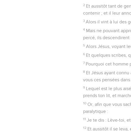
2
Et aussitôt tant de ge
contenir ; et il leur ann
3
Alors il vint à lui de
4
Mais ne pouvant approch
percé, ils descendirent 
5
Alors Jésus, voyant leu
6
Et quelques scribes, qu
7
Pourquoi cet homme pr
8
Et Jésus ayant connu a
vous ces pensées dans 
9
Lequel est le plus aisé
prends ton lit, et march
10
Or, afin que vous sac
paralytique :
11
Je te dis : Lève-toi, e
12
Et aussitôt il se leva,