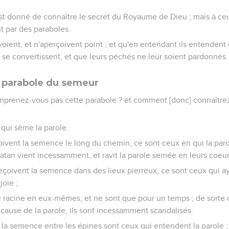
us est donné de connaître le secret du Royaume de Dieu ; mais à ce
nt par des paraboles.
 voient, et n'aperçoivent point ; et qu'en entendant ils entende
ne se convertissent, et que leurs péchés ne leur soient pardonnés.
a parabole du semeur
 comprenez-vous pas cette parabole ? et comment [donc] connaître
 qui sème la parole.
çoivent la semence le long du chemin, ce sont ceux en qui la par
 Satan vient incessamment, et ravit la parole semée en leurs coeur
oivent la semence dans des lieux pierreux, ce sont ceux qui aya
joie ;
e racine en eux-mêmes, et ne sont que pour un temps ; de sorte que
 cause de la parole, ils sont incessamment scandalisés.
 la semence entre les épines sont ceux qui entendent la parole ;