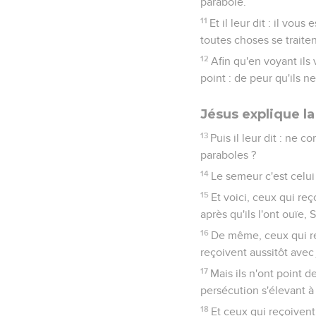
parabole.
11
Et il leur dit : il vo
toutes choses se traite
12
Afin qu'en voyant ils
point : de peur qu'ils 
Jésus explique l
13
Puis il leur dit : ne
paraboles ?
14
Le semeur c'est celui
15
Et voici, ceux qui re
après qu'ils l'ont ouïe,
16
De même, ceux qui reç
reçoivent aussitôt avec 
17
Mais ils n'ont point d
persécution s'élevant à
18
Et ceux qui reçoivent