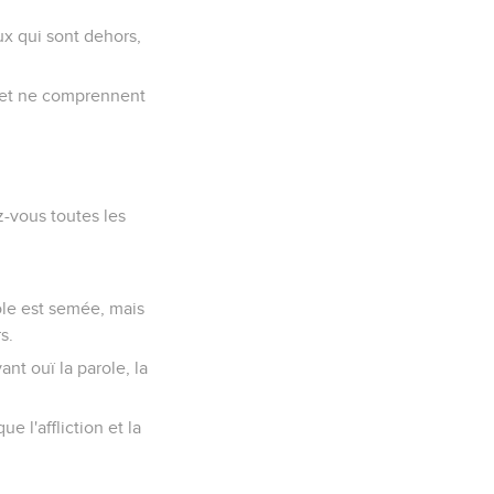
ux qui sont dehors,
nt et ne comprennent
z-vous toutes les
ole est semée, mais
s.
nt ouï la parole, la
 l'affliction et la