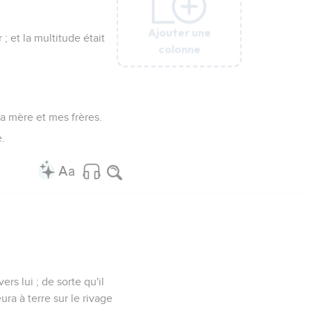
Ajouter une
Ajouter une
Ajouter une
Ajouter une
Ajouter une
 ; et la multitude était
colonne
colonne
colonne
colonne
colonne
 ma mère et mes frères.
e.
rs lui ; de sorte qu'il
ura à terre sur le rivage