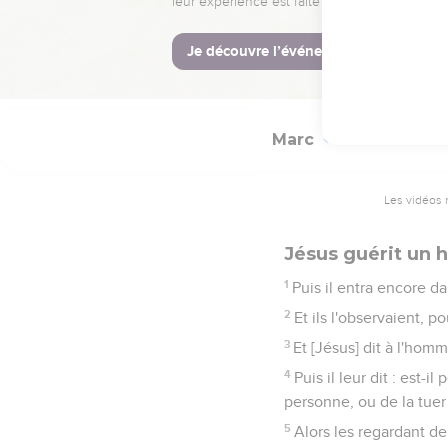
étaient avec lui.
27
Puis il leur dit : le 
28
De sorte que le Fils
Marc
3
Les vidéos 
Jésus guérit un 
1
Puis il entra encore d
2
Et ils l'observaient, po
3
Et [Jésus] dit à l'homm
4
Puis il leur dit : est-
personne, ou de la tuer 
5
Alors les regardant de