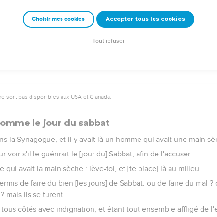
Accepter tous les cookies
Choisir mes cookies
Sabbat est fait pour l'homme, et non pas l'homme pour le Sabbat.
 de l'homme est Seigneur même du Sabbat.
Tout refuser
ne sont pas disponibles aux USA et C anada.
homme le jour du sabbat
ans la Synagogue, et il y avait là un homme qui avait une main sè
ur voir s'il le guérirait le [jour du] Sabbat, afin de l'accuser.
e qui avait la main sèche : lève-toi, et [te place] là au milieu.
il permis de faire du bien [les jours] de Sabbat, ou de faire du mal 
? mais ils se turent.
 tous côtés avec indignation, et étant tout ensemble affligé de 