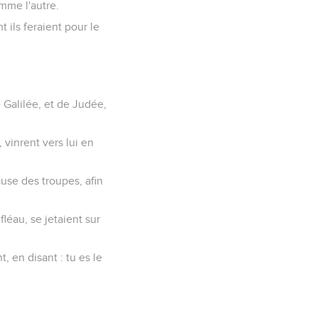
omme l'autre.
 ils feraient pour le
e Galilée, et de Judée,
 vinrent vers lui en
ause des troupes, afin
léau, se jetaient sur
, en disant : tu es le