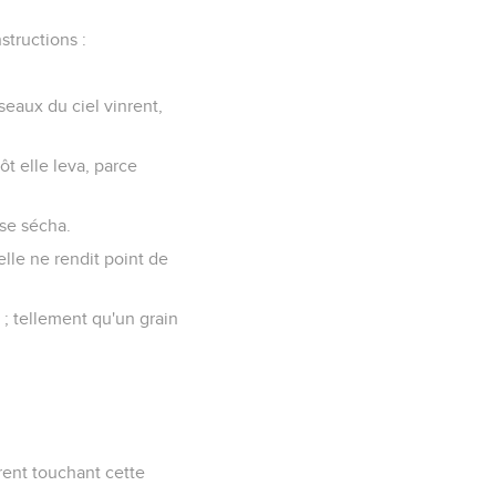
structions :
seaux du ciel vinrent,
ôt elle leva, parce
 se sécha.
elle ne rendit point de
 ; tellement qu'un grain
èrent touchant cette