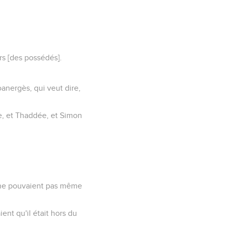
rs [des possédés].
anergès, qui veut dire,
ée, et Thaddée, et Simon
ls ne pouvaient pas même
ient qu'il était hors du