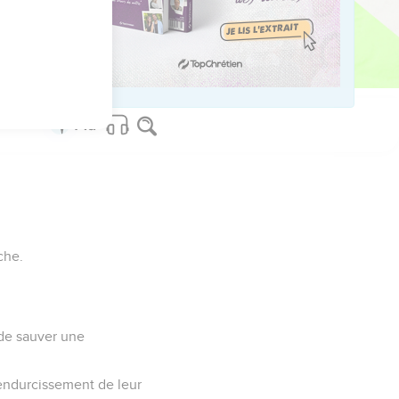
che.
? de sauver une
l'endurcissement de leur