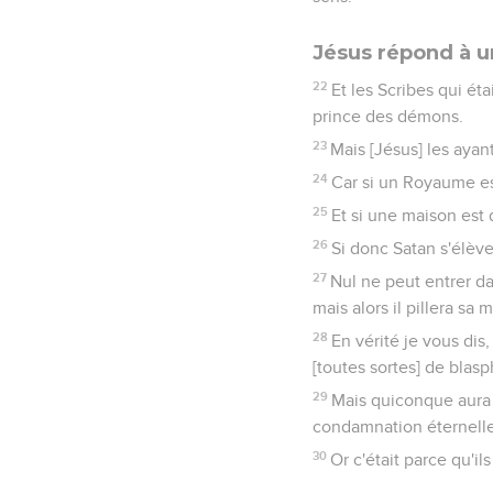
Jésus répond à u
22
Et les Scribes qui ét
prince des démons.
23
Mais [Jésus] les ayan
24
Car si un Royaume es
25
Et si une maison est 
26
Si donc Satan s'élève 
27
Nul ne peut entrer dan
mais alors il pillera sa 
28
En vérité je vous di
[toutes sortes] de blas
29
Mais quiconque aura 
condamnation éternelle
30
Or c'était parce qu'il