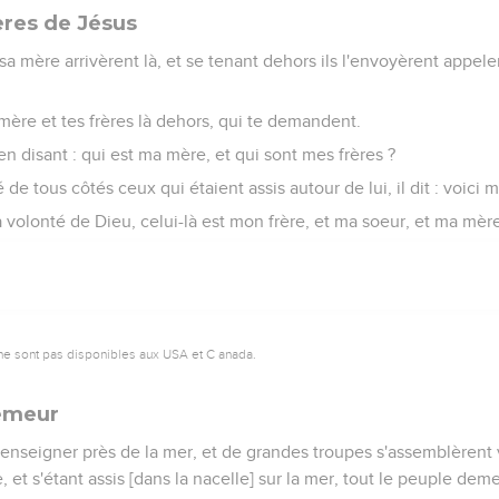
ères de Jésus
 sa mère arrivèrent là, et se tenant dehors ils l'envoyèrent appeler
ta mère et tes frères là dehors, qui te demandent.
 en disant : qui est ma mère, et qui sont mes frères ?
 de tous côtés ceux qui étaient assis autour de lui, il dit : voici
 volonté de Dieu, celui-là est mon frère, et ma soeur, et ma mèr
ne sont pas disponibles aux USA et C anada.
semeur
 enseigner près de la mer, et de grandes troupes s'assemblèrent ve
et s'étant assis [dans la nacelle] sur la mer, tout le peuple deme