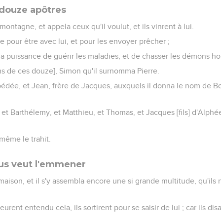
 douze apôtres
montagne, et appela ceux qu'il voulut, et ils vinrent à lui.
e pour être avec lui, et pour les envoyer prêcher ;
t la puissance de guérir les maladies, et de chasser les démons ho
oms de ces douze], Simon qu'il surnomma Pierre.
bédée, et Jean, frère de Jacques, auxquels il donna le nom de Bo
, et Barthélemy, et Matthieu, et Thomas, et Jacques [fils] d'Alph
 même le trahit.
sus veut l'emmener
a maison, et il s'y assembla encore une si grande multitude, qu'i
rent entendu cela, ils sortirent pour se saisir de lui ; car ils disa