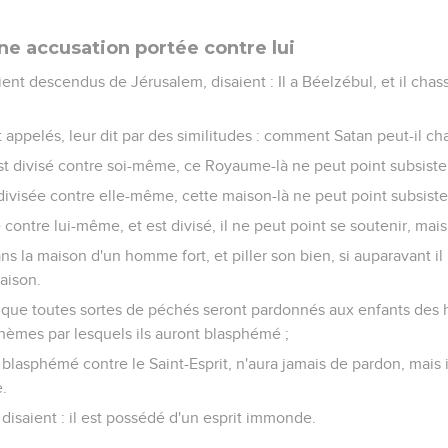
ne accusation portée contre lui
aient descendus de Jérusalem, disaient : Il a Béelzébul, et il cha
t appelés, leur dit par des similitudes : comment Satan peut-il c
t divisé contre soi-même, ce Royaume-là ne peut point subsiste
divisée contre elle-même, cette maison-là ne peut point subsiste
contre lui-même, et est divisé, il ne peut point se soutenir, mais i
s la maison d'un homme fort, et piller son bien, si auparavant il n
maison.
s, que toutes sortes de péchés seront pardonnés aux enfants des
phèmes par lesquels ils auront blasphémé ;
blasphémé contre le Saint-Esprit, n'aura jamais de pardon, mais 
.
s disaient : il est possédé d'un esprit immonde.