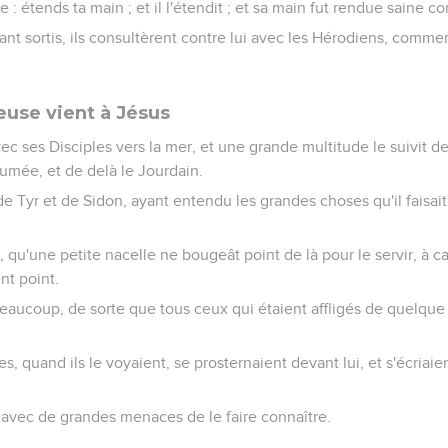
e : étends ta main ; et il l'étendit ; et sa main fut rendue saine c
tant sortis, ils consultèrent contre lui avec les Hérodiens, comment
use vient à Jésus
vec ses Disciples vers la mer, et une grande multitude le suivit d
dumée, et de delà le Jourdain.
e Tyr et de Sidon, ayant entendu les grandes choses qu'il faisait,
es, qu'une petite nacelle ne bougeât point de là pour le servir, à c
nt point.
 beaucoup, de sorte que tous ceux qui étaient affligés de quelque f
s, quand ils le voyaient, se prosternaient devant lui, et s'écriaient
t avec de grandes menaces de le faire connaître.