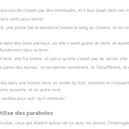
eaucoup de choses par des similitudes, et il leur disait dans ses in
meur sortit pour semer.
ant, une partie [de la semence] tomba le long du chemin, et les oi
 dans des lieux pierreux, où elle n'avait guère de terre, et aussit
ofondément dans la terre ;
t levé, elle fut brûlée, et parce qu'elle n'avait pas de racine, elle
 parmi des épines ; et les épines montèrent, et l'étouffèrent, et 
mba dans une bonne terre, et rendit du fruit, montant et croissant
utre soixante, et un autre cent.
es oreilles pour ouïr, qu'il entende !
tilise des paraboles
ticulier, ceux qui étaient autour de lui avec les douze, l'interrog