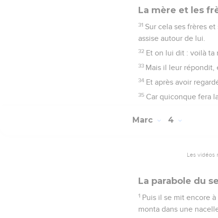
La mère et les fr
31
Sur cela ses frères et
assise autour de lui.
32
Et on lui dit : voilà 
33
Mais il leur répondit,
34
Et après avoir regardé
35
Car quiconque fera la
Marc
4
Les vidéos 
La parabole du 
1
Puis il se mit encore à
monta dans une nacelle, 