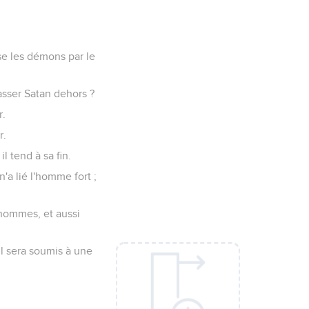
sse les démons par le
hasser Satan dehors ?
r.
r.
l tend à sa fin.
'a lié l'homme fort ;
 hommes, et aussi
il sera soumis à une