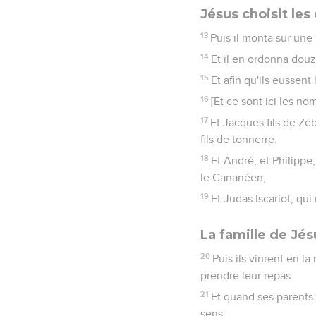
Jésus choisit les
13
Puis il monta sur une 
14
Et il en ordonna douz
15
Et afin qu'ils eussen
16
[Et ce sont ici les n
17
Et Jacques fils de Zé
fils de tonnerre.
18
Et André, et Philippe
le Cananéen,
19
Et Judas Iscariot, qui
La famille de Jé
20
Puis ils vinrent en l
prendre leur repas.
21
Et quand ses parents eu
sens.