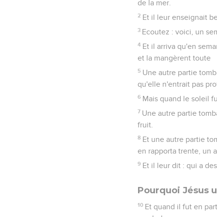
de la mer.
2
Et il leur enseignait b
3
Ecoutez : voici, un se
4
Et il arriva qu'en sem
et la mangèrent toute
5
Une autre partie tomba
qu'elle n'entrait pas pr
6
Mais quand le soleil fu
7
Une autre partie tomba
fruit.
8
Et une autre partie to
en rapporta trente, un a
9
Et il leur dit : qui a d
Pourquoi Jésus u
10
Et quand il fut en par