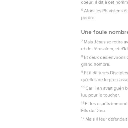
coeur, il dit à cet homm
6
Alors les Pharisiens é
perdre.
Une foule nombre
7
Mais Jésus se retira a
et de Jérusalem, et d'I
8
Et ceux des environs d
grand nombre.
9
Et il dit à ses Discipl
qu'elles ne le pressasse
10
Car il en avait guéri
lui, pour le toucher.
11
Et les esprits immonde
Fils de Dieu.
12
Mais il leur défendai