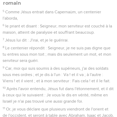
romain
5
Comme Jésus entrait dans Capernaüm, un centenier
l'aborda,
6
le priant et disant : Seigneur, mon serviteur est couché à la
maison, atteint de paralysie et souffrant beaucoup.
7
Jésus lui dit : J'irai, et je le guérirai.
8
Le centenier répondit : Seigneur, je ne suis pas digne que
tu entres sous mon toit ; mais dis seulement un mot, et mon
serviteur sera guéri.
9
Car, moi qui suis soumis à des supérieurs, j'ai des soldats
sous mes ordres ; et je dis à l'un : Va ! et il va ; à l'autre :
Viens ! et il vient ; et à mon serviteur : Fais cela ! et il le fait.
10
Après l'avoir entendu, Jésus fut dans l'étonnement, et il dit
à ceux qui le suivaient : Je vous le dis en vérité, même en
Israël je n'ai pas trouvé une aussi grande foi.
11
Or, je vous déclare que plusieurs viendront de l'orient et
de l'occident, et seront à table avec Abraham, Isaac et Jacob,