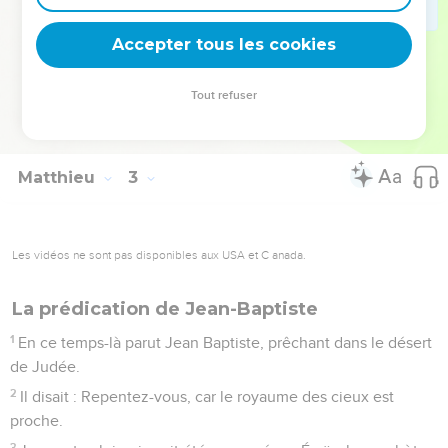
place d'Hérode, son père, il craignit de s'y rendre ; et,
divinement averti en songe, il se retira dans le territoire de la
Accepter tous les cookies
Galilée,
23
et vint demeurer dans une ville appelée Nazareth, afin que
Tout refuser
s'accomplît ce qui avait été annoncé par les prophètes : Il
sera appelé Nazaréen.
Matthieu
3
Les vidéos ne sont pas disponibles aux USA et C anada.
La prédication de Jean-Baptiste
1
En ce temps-là parut Jean Baptiste, prêchant dans le désert
de Judée.
2
Il disait : Repentez-vous, car le royaume des cieux est
proche.
3