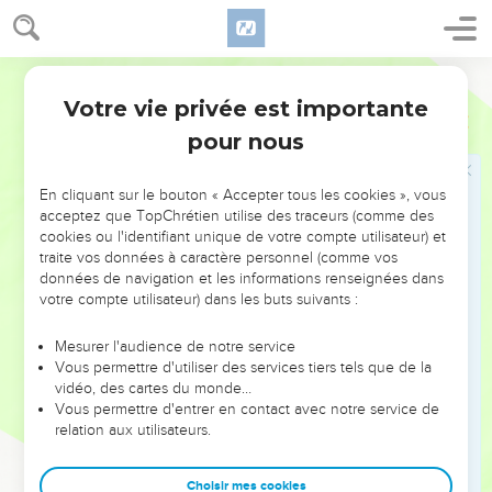
tout son territoire, selon la date dont il s'était soigneusement
enquis auprès des mages.
17
Alors s'accomplit ce qui avait été annoncé par Jérémie, le
Segond 1910
prophète :
Votre vie privée est importante
Matthieu
2
18
On a entendu des cris à Rama, Des pleurs et de grandes
pour nous
lamentations : Rachel pleure ses enfants, Et n'a pas voulu
être consolée, Parce qu'ils ne sont plus.
En cliquant sur le bouton « Accepter tous les cookies », vous
acceptez que TopChrétien utilise des traceurs (comme des
Le retour d'Égypte
cookies ou l'identifiant unique de votre compte utilisateur) et
traite vos données à caractère personnel (comme vos
19
Quand Hérode fut mort, voici, un ange du Seigneur
données de navigation et les informations renseignées dans
apparut en songe à Joseph, en Égypte,
votre compte utilisateur) dans les buts suivants :
20
et dit : Lève-toi, prends le petit enfant et sa mère, et va
Mesurer l'audience de notre service
dans le pays d'Israël, car ceux qui en voulaient à la vie du
Vous permettre d'utiliser des services tiers tels que de la
petit enfant sont morts.
vidéo, des cartes du monde…
Vous permettre d'entrer en contact avec notre service de
21
Joseph se leva, prit le petit enfant et sa mère, et alla dans
relation aux utilisateurs.
le pays d'Israël.
22
Mais, ayant appris qu'Archélaüs régnait sur la Judée à la
Choisir mes cookies