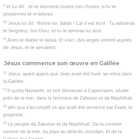
9
et lui dit : Je te donnerai toutes ces choses, si tu te
prosternes et m'adores.
10
Jésus lui dit : Retire-toi, Satan ! Car il est écrit : Tu adoreras
le Seigneur, ton Dieu, et tu le serviras lui seul.
11
Alors le diable le laissa. Et voici, des anges vinrent auprès
de Jésus, et le servaient.
Jésus commence son œuvre en Galilée
12
Jésus, ayant appris que Jean avait été livré, se retira dans
la Galilée.
13
Il quitta Nazareth, et vint demeurer à Capernaüm, située
près de la mer, dans le territoire de Zabulon et de Nephthali,
14
afin que s'accomplît ce qui avait été annoncé par Ésaïe, le
prophète :
15
Le peuple de Zabulon et de Nephthali, De la contrée
voisine de la mer, du pays au delà du Jourdain, Et de la
Galilée des Gentils,