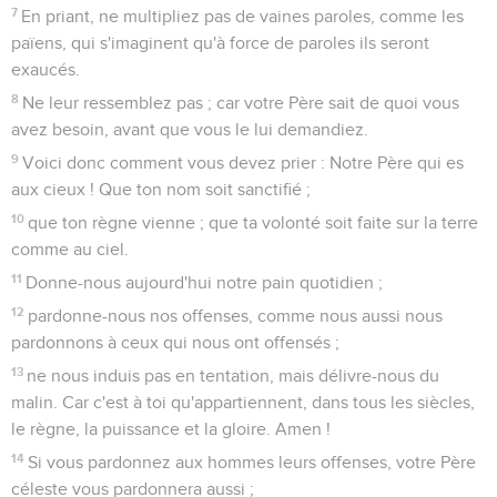
7
En priant, ne multipliez pas de vaines paroles, comme les
païens, qui s'imaginent qu'à force de paroles ils seront
exaucés.
8
Ne leur ressemblez pas ; car votre Père sait de quoi vous
avez besoin, avant que vous le lui demandiez.
9
Voici donc comment vous devez prier : Notre Père qui es
aux cieux ! Que ton nom soit sanctifié ;
10
que ton règne vienne ; que ta volonté soit faite sur la terre
comme au ciel.
11
Donne-nous aujourd'hui notre pain quotidien ;
12
pardonne-nous nos offenses, comme nous aussi nous
pardonnons à ceux qui nous ont offensés ;
13
ne nous induis pas en tentation, mais délivre-nous du
malin. Car c'est à toi qu'appartiennent, dans tous les siècles,
le règne, la puissance et la gloire. Amen !
14
Si vous pardonnez aux hommes leurs offenses, votre Père
céleste vous pardonnera aussi ;