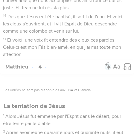
convenable que nous accomplissions ainsi tout ce qui est
juste. Et Jean ne lui résista plus.
16
Dès que Jésus eut été baptisé, il sortit de l'eau. Et voici,
les cieux s'ouvrirent, et il vit l'Esprit de Dieu descendre
comme une colombe et venir sur lui.
17
Et voici, une voix fit entendre des cieux ces paroles :
Celui-ci est mon Fils bien-aimé, en qui j'ai mis toute mon
affection.
Matthieu
4
Les vidéos ne sont pas disponibles aux USA et C anada.
La tentation de Jésus
1
Alors Jésus fut emmené par l'Esprit dans le désert, pour
être tenté par le diable.
2
Après avoir jeûné quarante jours et quarante nuits, il eut