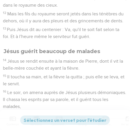
dans le royaume des cieux.
12
Mais les fils du royaume seront jetés dans les ténèbres du
dehors, où il y aura des pleurs et des grincements de dents.
13
Puis Jésus dit au centenier : Va, qu'il te soit fait selon ta
foi. Et à l'heure même le serviteur fut guéri.
Jésus guérit beaucoup de malades
14
Jésus se rendit ensuite à la maison de Pierre, dont il vit la
belle-mère couchée et ayant la fièvre.
15
Il toucha sa main, et la fièvre la quitta ; puis elle se leva, et
le servit.
16
Le soir, on amena auprès de Jésus plusieurs démoniaques.
Il chassa les esprits par sa parole, et il guérit tous les
malades,
17
afin que s'accomplît ce qui avait été annoncé par Ésaïe, le
prophète : Il a pris nos infirmités, et il s'est chargé de nos
Contenus
Versions
Commentaires
Strong
Dictionnaire
maladies.