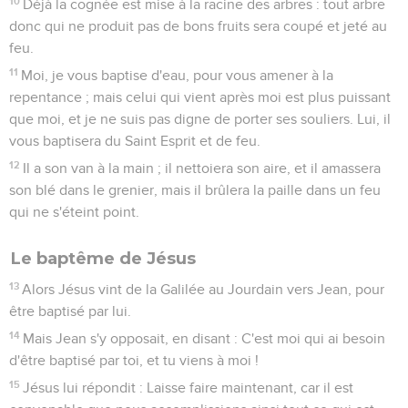
10
Déjà la cognée est mise à la racine des arbres : tout arbre
donc qui ne produit pas de bons fruits sera coupé et jeté au
feu.
11
Moi, je vous baptise d'eau, pour vous amener à la
repentance ; mais celui qui vient après moi est plus puissant
que moi, et je ne suis pas digne de porter ses souliers. Lui, il
vous baptisera du Saint Esprit et de feu.
12
Il a son van à la main ; il nettoiera son aire, et il amassera
son blé dans le grenier, mais il brûlera la paille dans un feu
qui ne s'éteint point.
Le baptême de Jésus
13
Alors Jésus vint de la Galilée au Jourdain vers Jean, pour
être baptisé par lui.
14
Mais Jean s'y opposait, en disant : C'est moi qui ai besoin
d'être baptisé par toi, et tu viens à moi !
15
Jésus lui répondit : Laisse faire maintenant, car il est