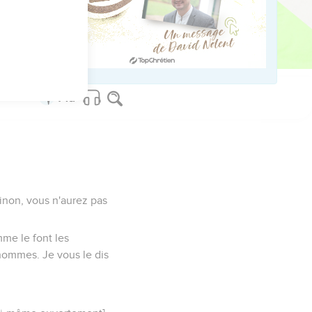
es des autres peuples
inon, vous n'aurez pas
mme le font les
 hommes. Je vous le dis