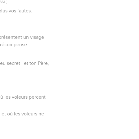
si ;
lus vos fautes.
 présentent un visage
ur récompense.
eu secret ; et ton Père,
où les voleurs percent
s et où les voleurs ne