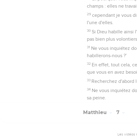
champs : elles ne travai
29
cependant je vous di
l'une d'elles.
30
Si Dieu habille ainsi 
pas bien plus volontier
31
Ne vous inquiétez do
habillerons-nous ?’
32
En effet, tout cela, 
que vous en avez besoi
33
Recherchez d'abord le
34
Ne vous inquiétez do
sa peine.
Matthieu
7
Les vidéos 