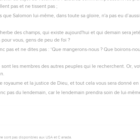
llent pas et ne tissent pas ;
s que Salomon lui-même, dans toute sa gloire, n'a pas eu d’auss
l'herbe des champs, qui existe aujourd'hui et qui demain sera jetée
s pour vous, gens de peu de foi ?
nc pas et ne dites pas : ‘Que mangerons-nous ? Que boirons-no
ce sont les membres des autres peuples qui le recherchent. Or, vot
n.
 royaume et la justice de Dieu, et tout cela vous sera donné en 
nc pas du lendemain, car le lendemain prendra soin de lui-même.
ne sont pas disponibles aux USA et C anada.