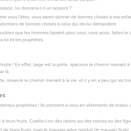
isson, lui donnera-t-il un serpent ?
me vous l'êtes, vous savez donner de bonnes choses à vos enfan
volontiers de bonnes choses à ceux qui les lui demandent.
oudriez que les hommes fassent pour vous, vous aussi, faites-le
a loi et les prophètes.
étroite ! En effet, large est la porte, spacieux le chemin menant à l
r là,
rte, resserré le chemin menant à la vie, et il y en a peu qui les tr
es
étendus prophètes ! Ils viennent à vous en vêtements de brebis,
 à leurs fruits. Cueille-t-on des raisins sur des ronces ou des fig
t de bons fruits, mais le mauvais arbre produit de mauvais fruits.