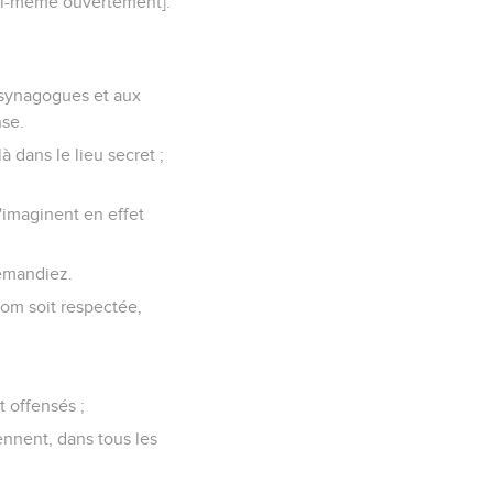
[lui-même ouvertement].
s synagogues et aux
nse.
à dans le lieu secret ;
'imaginent en effet
demandiez.
nom soit respectée,
 offensés ;
iennent, dans tous les