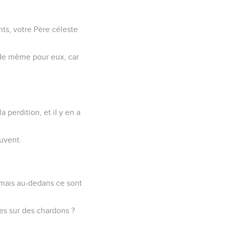
ts, votre Père céleste
 de même pour eux, car
a perdition, et il y en a
ouvent.
 mais au-dedans ce sont
ues sur des chardons ?