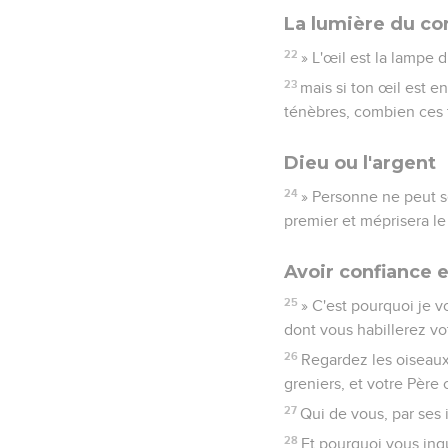
La lumière du co
22
» L'œil est la lampe d
23
mais si ton œil est en
ténèbres, combien ces 
Dieu ou l'argent
24
» Personne ne peut se
premier et méprisera le
Avoir confiance 
25
» C'est pourquoi je v
dont vous habillerez vot
26
Regardez les oiseaux 
greniers, et votre Père
27
Qui de vous, par ses 
28
Et pourquoi vous inq