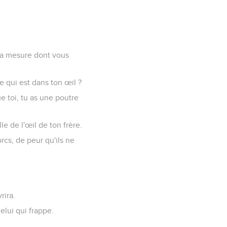
 la mesure dont vous
re qui est dans ton œil ?
e toi, tu as une poutre
lle de l'œil de ton frère.
rcs, de peur qu'ils ne
rira.
elui qui frappe.