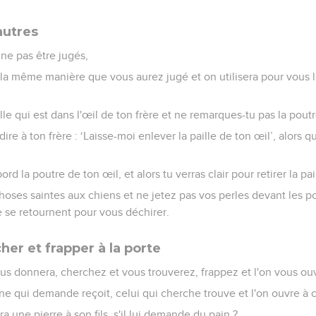
autres
 ne pas être jugés,
 la même manière que vous aurez jugé et on utilisera pour vous
lle qui est dans l'œil de ton frère et ne remarques-tu pas la pout
e à ton frère : ‘Laisse-moi enlever la paille de ton œil’, alors qu
rd la poutre de ton œil, et alors tu verras clair pour retirer la pai
oses saintes aux chiens et ne jetez pas vos perles devant les po
ne se retournent pour vous déchirer.
er et frapper à la porte
us donnera, cherchez et vous trouverez, frappez et l'on vous ouv
ne qui demande reçoit, celui qui cherche trouve et l'on ouvre à c
 une pierre à son fils, s'il lui demande du pain ?