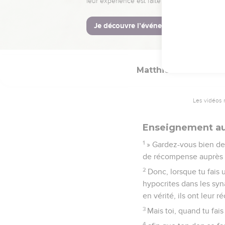
47
Et si vous saluez seu
n'agissent-ils pas de m
48
Soyez donc parfaits 
Matthieu
6
Les vidéos 
Enseignement au 
1
» Gardez-vous bien de
de récompense auprès d
2
Donc, lorsque tu fais
hypocrites dans les syn
en vérité, ils ont leur 
3
Mais toi, quand tu fai
4