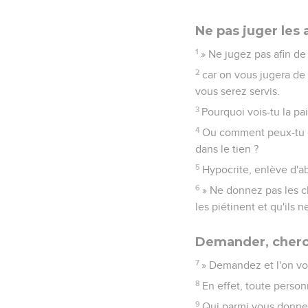
Ne pas juger les 
1
» Ne jugez pas afin de
2
car on vous jugera de
vous serez servis.
3
Pourquoi vois-tu la pai
4
Ou comment peux-tu dir
dans le tien ?
5
Hypocrite, enlève d'abo
6
» Ne donnez pas les ch
les piétinent et qu'ils 
Demander, cherch
7
» Demandez et l'on vo
8
En effet, toute person
9
Qui parmi vous donnera