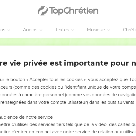
 sujet de la vengeance
il a été dit : Œil pour œil et dent pour dent.
e ne pas résister au méchant. Si quelqu'un te gifle sur la joue dro
éos
Audios
Textes
Musique
Chrét
faire un procès et prendre ta chemise, laisse-lui encore ton man
Segond 21
à faire un kilomètre, fais-en deux avec lui.
adresse une demande et ne te détourne pas de celui qui veut te 
re vie privée est importante pour 
 ennemis
sur le bouton « Accepter tous les cookies », vous acceptez que T
'il a été dit : ‘Tu aimeras ton prochain et tu détesteras ton ennem
traceurs (comme des cookies ou l'identifiant unique de votre compte 
s données à caractère personnel (comme vos données de navigatio
 : Aimez vos ennemis, [bénissez ceux qui vous maudissent, faites
 renseignées dans votre compte utilisateur) dans les buts suivants 
z pour ceux [qui vous maltraitent et] qui vous persécutent,
 votre Père céleste. En effet, il fait lever son soleil sur les méchant
audience de notre service
es et sur les injustes.
ttre d'utiliser des services tiers tels que de la vidéo, des cartes
ui vous aiment, quelle récompense méritez-vous ? Les collecteur
ttre d'entrer en contact avec notre service de relation aux utilisat