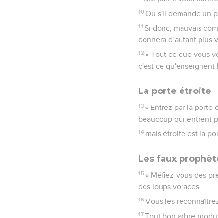
10
Ou s'il demande un po
11
Si donc, mauvais com
donnera d’autant plus 
12
» Tout ce que vous v
c'est ce qu'enseignent l
La porte étroite
13
» Entrez par la porte 
beaucoup qui entrent pa
14
mais étroite est la po
Les faux prophèt
15
» Méfiez-vous des pr
des loups voraces.
16
Vous les reconnaîtrez
17
Tout bon arbre produi