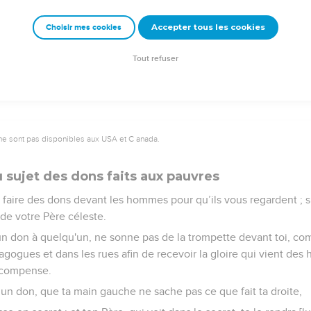
lement vos frères, que faites-vous d'extraordinaire ? Les membr
Accepter tous les cookies
Choisir mes cookies
ême ?
comme votre Père céleste est parfait.
Tout refuser
ne sont pas disponibles aux USA et C anada.
sujet des dons faits aux pauvres
 faire des dons devant les hommes pour qu’ils vous regardent ; s
e votre Père céleste.
 un don à quelqu'un, ne sonne pas de la trompette devant toi, co
agogues et dans les rues afin de recevoir la gloire qui vient des
récompense.
s un don, que ta main gauche ne sache pas ce que fait ta droite,