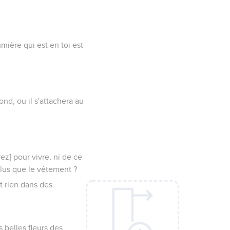
umière qui est en toi est
ond, ou il s'attachera au
ez] pour vivre, ni de ce
 plus que le vêtement ?
t rien dans des
 belles fleurs des