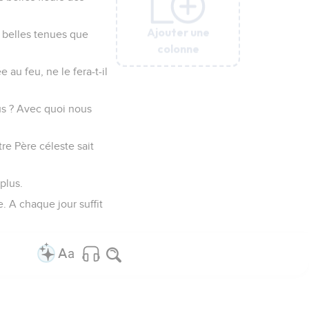
Ajouter une
Ajouter une
Ajouter une
Ajouter une
i belles tenues que
colonne
colonne
colonne
colonne
 au feu, ne le fera-t-il
us ? Avec quoi nous
re Père céleste sait
plus.
 A chaque jour suffit