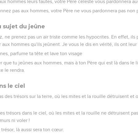
aux hommes leurs fautes, votre Père céleste vous pardonnera aus
onnez pas aux hommes, votre Père ne vous pardonnera pas non p
 sujet du jeûne
, ne prenez pas un air triste comme les hypocrites. En effet, ils
r aux hommes qu'ils jeûnent. Je vous le dis en vérité, ils ont le
ûnes, parfume ta tête et lave ton visage
r que tu jeûnes aux hommes, mais à ton Père qui est là dans le li
te le rendra.
s le ciel
des trésors sur la terre, où les mites et la rouille détruisent et 
 trésors dans le ciel, où les mites et la rouille ne détruisent pa
murs ni voler !
n trésor, là aussi sera ton cœur.