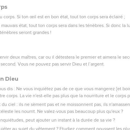
rps
u corps. Si ton œil est en bon état, tout ton corps sera éclairé ;
 mauvais état, tout ton corps sera dans les ténèbres. Si donc la l
ténèbres seront grandes !
rvir deux maîtres, car ou il détestera le premier et aimera le sec
 second. Vous ne pouvez pas servir Dieu et l’argent.
en Dieu
ous dis : Ne vous inquiétez pas de ce que vous mangerez [et boir
re corps. La vie n'est-elle pas plus que la nourriture et le corps
du ciel : ils ne sèment pas et ne moissonnent pas, ils n'amassen
 céleste les nourrit. Ne valez-vous pas beaucoup plus qu'eux ?
inquiétudes, peut ajouter un instant à la durée de sa vie ?
uiéter au sujet du vêtement ? Etudiez comment poussent les plus