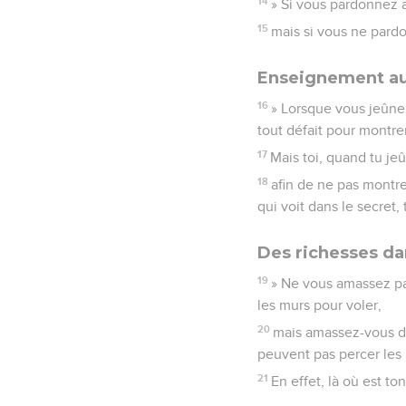
14
» Si vous pardonnez 
15
mais si vous ne pard
Enseignement au
16
» Lorsque vous jeûnez
tout défait pour montre
17
Mais toi, quand tu je
18
afin de ne pas montre
qui voit dans le secret, 
Des richesses dan
19
» Ne vous amassez pas 
les murs pour voler,
20
mais amassez-vous des
peuvent pas percer les 
21
En effet, là où est to