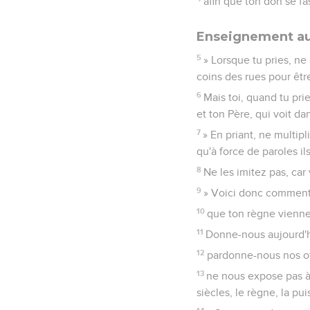
afin que ton don se fa
Enseignement au 
5
» Lorsque tu pries, ne
coins des rues pour êtr
6
Mais toi, quand tu prie
et ton Père, qui voit da
7
» En priant, ne multip
qu'à force de paroles il
8
Ne les imitez pas, car
9
» Voici donc comment 
10
que ton règne vienne,
11
Donne-nous aujourd'hu
12
pardonne-nous nos of
13
ne nous expose pas à l
siècles, le règne, la pui