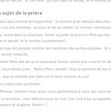
sse en secret ; et ton Père, qui voit dans le secret, te le rendra 
sujet de la prière
 sois pas comme les hypocrites : ils aiment prier debout dans le
e vus des hommes. Je vous le dis en vérité, ils ont leur récompe
s, entre dans ta chambre, ferme ta porte et prie ton Père qui est l
ns le secret, te le rendra [ouvertement].
liez pas les paroles comme les membres des autres peuples : ils s
s seront exaucés.
 votre Père sait de quoi vous avez besoin avant que vous le lui 
vous devez prier : ‘Notre Père céleste ! Que la sainteté de ton 
 que ta volonté soit faite sur la terre comme au ciel.
i notre pain quotidien ;
fenses, comme nous aussi nous pardonnons à ceux qui nous ont
a tentation, mais délivre-nous du mal, [car c'est à toi qu'appart
ssance et la gloire. Amen ! ]’