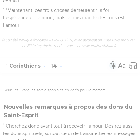
connaît.
13
Maintenant, ces trois choses demeurent : la foi,
l’espérance et l’amour ; mais la plus grande des trois est
l’amour.
© Société biblique française – Bibli’O, 1997, avec autorisation. Pour vous procurer
une Bible imprimée, rendez-vous sur www.editionsbiblio.fr
1 Corinthiens
14
Seuls les Évangiles sont disponibles en vidéo pour le moment.
Nouvelles remarques à propos des dons du
Saint-Esprit
1
Cherchez donc avant tout à recevoir l’amour. Désirez aussi
les dons spirituels, surtout celui de transmettre les messages