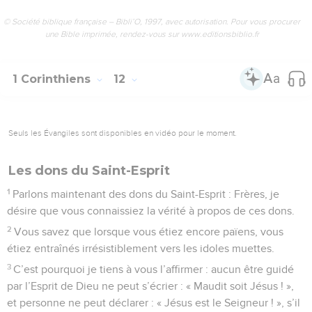
© Société biblique française – Bibli’O, 1997, avec autorisation. Pour vous procurer
une Bible imprimée, rendez-vous sur www.editionsbiblio.fr
1 Corinthiens
12
Seuls les Évangiles sont disponibles en vidéo pour le moment.
Les dons du Saint-Esprit
1
Parlons maintenant des dons du Saint-Esprit : Frères, je
désire que vous connaissiez la vérité à propos de ces dons.
2
Vous savez que lorsque vous étiez encore païens, vous
étiez entraînés irrésistiblement vers les idoles muettes.
3
C’est pourquoi je tiens à vous l’affirmer : aucun être guidé
par l’Esprit de Dieu ne peut s’écrier : « Maudit soit Jésus ! »,
et personne ne peut déclarer : « Jésus est le Seigneur ! », s’il