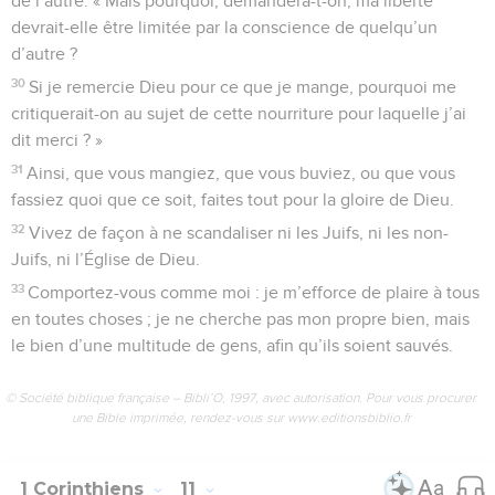
de l’autre. « Mais pourquoi, demandera-t-on, ma liberté
devrait-elle être limitée par la conscience de quelqu’un
d’autre ?
30
Si je remercie Dieu pour ce que je mange, pourquoi me
critiquerait-on au sujet de cette nourriture pour laquelle j’ai
dit merci ? »
31
Ainsi, que vous mangiez, que vous buviez, ou que vous
fassiez quoi que ce soit, faites tout pour la gloire de Dieu.
32
Vivez de façon à ne scandaliser ni les Juifs, ni les non-
Juifs, ni l’Église de Dieu.
33
Comportez-vous comme moi : je m’efforce de plaire à tous
en toutes choses ; je ne cherche pas mon propre bien, mais
le bien d’une multitude de gens, afin qu’ils soient sauvés.
© Société biblique française – Bibli’O, 1997, avec autorisation. Pour vous procurer
une Bible imprimée, rendez-vous sur www.editionsbiblio.fr
1 Corinthiens
11