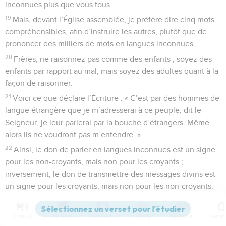
inconnues plus que vous tous.
19
Mais, devant l’Église assemblée, je préfère dire cinq mots
compréhensibles, afin d’instruire les autres, plutôt que de
prononcer des milliers de mots en langues inconnues.
20
Frères, ne raisonnez pas comme des enfants ; soyez des
enfants par rapport au mal, mais soyez des adultes quant à la
façon de raisonner.
21
Voici ce que déclare l’Écriture : « C’est par des hommes de
langue étrangère que je m’adresserai à ce peuple, dit le
Seigneur, je leur parlerai par la bouche d’étrangers. Même
alors ils ne voudront pas m’entendre. »
22
Ainsi, le don de parler en langues inconnues est un signe
pour les non-croyants, mais non pour les croyants ;
inversement, le don de transmettre des messages divins est
un signe pour les croyants, mais non pour les non-croyants.
23
Supposons donc que l’Église entière s’assemble et que
tous se mettent à parler en des langues inconnues : si de
Contenus
Versions
Commentaires
Strong
Dictionnaire
simples auditeurs ou des non-croyants entrent là où vous