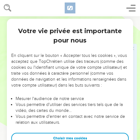
une idole ; leur conscience est faible et ils se sentent
souillés par cette viande.
8
Ce n’est pourtant pas un aliment qui nous rapprochera de
Français Courant
Dieu : nous ne perdrons rien si nous n’en mangeons pas, et
Votre vie privée est importante
1 Corinthiens
8
nous ne gagnerons rien non plus si nous en mangeons.
pour nous
9
Cependant, prenez garde que la liberté avec laquelle vous
agissez n’entraîne dans l’erreur ceux qui sont faibles dans la
En cliquant sur le bouton « Accepter tous les cookies », vous
foi.
acceptez que TopChrétien utilise des traceurs (comme des
10
En effet, si quelqu’un de faible te voit, toi qui as la
cookies ou l'identifiant unique de votre compte utilisateur) et
traite vos données à caractère personnel (comme vos
« connaissance », en train de manger dans le temple d’une
données de navigation et les informations renseignées dans
idole, ne se sentira-t-il pas encouragé dans sa conscience à
votre compte utilisateur) dans les buts suivants :
manger de la viande offerte aux idoles ?
11
Et ainsi ce faible, ce frère pour qui le Christ est mort, va se
Mesurer l'audience de notre service
Vous permettre d'utiliser des services tiers tels que de la
perdre à cause de ta « connaissance » !
vidéo, des cartes du monde…
12
En péchant de cette façon contre vos frères et en blessant
Vous permettre d'entrer en contact avec notre service de
relation aux utilisateurs.
leur conscience qui est faible, vous péchez contre le Christ
lui-même.
Choisir mes cookies
13
C’est pourquoi, si un aliment entraîne mon frère dans