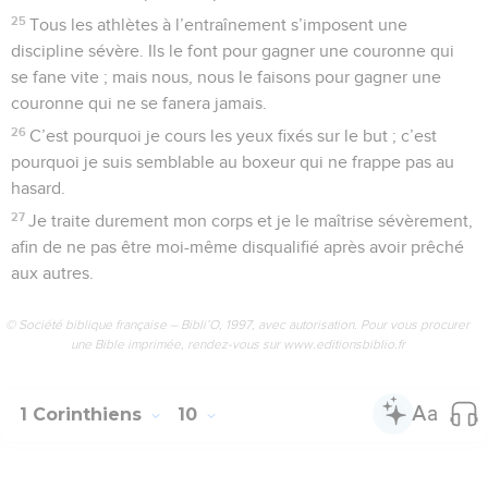
25
Tous les athlètes à l’entraînement s’imposent une
discipline sévère. Ils le font pour gagner une couronne qui
se fane vite ; mais nous, nous le faisons pour gagner une
couronne qui ne se fanera jamais.
26
C’est pourquoi je cours les yeux fixés sur le but ; c’est
pourquoi je suis semblable au boxeur qui ne frappe pas au
hasard.
27
Je traite durement mon corps et je le maîtrise sévèrement,
afin de ne pas être moi-même disqualifié après avoir prêché
aux autres.
© Société biblique française – Bibli’O, 1997, avec autorisation. Pour vous procurer
une Bible imprimée, rendez-vous sur www.editionsbiblio.fr
1 Corinthiens
10