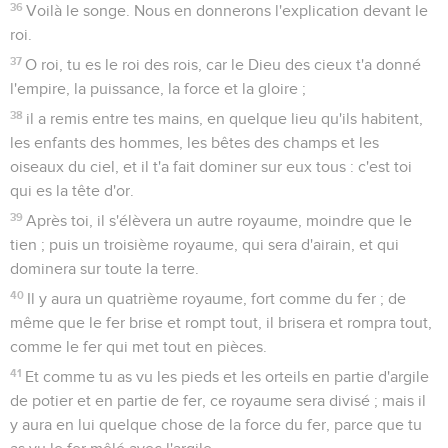
36
Voilà le songe. Nous en donnerons l'explication devant le
roi.
37
O roi, tu es le roi des rois, car le Dieu des cieux t'a donné
l'empire, la puissance, la force et la gloire ;
38
il a remis entre tes mains, en quelque lieu qu'ils habitent,
les enfants des hommes, les bêtes des champs et les
oiseaux du ciel, et il t'a fait dominer sur eux tous : c'est toi
qui es la tête d'or.
39
Après toi, il s'élèvera un autre royaume, moindre que le
tien ; puis un troisième royaume, qui sera d'airain, et qui
dominera sur toute la terre.
40
Il y aura un quatrième royaume, fort comme du fer ; de
même que le fer brise et rompt tout, il brisera et rompra tout,
comme le fer qui met tout en pièces.
41
Et comme tu as vu les pieds et les orteils en partie d'argile
de potier et en partie de fer, ce royaume sera divisé ; mais il
y aura en lui quelque chose de la force du fer, parce que tu