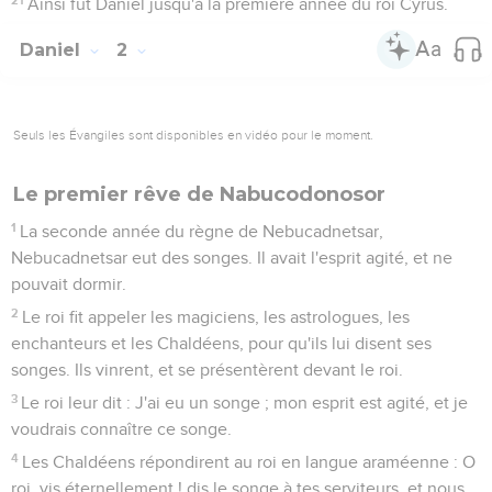
Ainsi fut Daniel jusqu'à la première année du roi Cyrus.
Daniel
2
Seuls les Évangiles sont disponibles en vidéo pour le moment.
Le premier rêve de Nabucodonosor
1
La seconde année du règne de Nebucadnetsar,
Nebucadnetsar eut des songes. Il avait l'esprit agité, et ne
pouvait dormir.
2
Le roi fit appeler les magiciens, les astrologues, les
enchanteurs et les Chaldéens, pour qu'ils lui disent ses
songes. Ils vinrent, et se présentèrent devant le roi.
3
Le roi leur dit : J'ai eu un songe ; mon esprit est agité, et je
voudrais connaître ce songe.
4
Les Chaldéens répondirent au roi en langue araméenne : O
roi, vis éternellement ! dis le songe à tes serviteurs, et nous