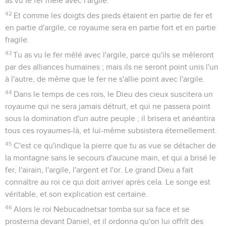
as vu le fer mêlé avec l'argile.
42
Et comme les doigts des pieds étaient en partie de fer et
en partie d'argile, ce royaume sera en partie fort et en partie
fragile.
43
Tu as vu le fer mêlé avec l'argile, parce qu'ils se mêleront
par des alliances humaines ; mais ils ne seront point unis l'un
à l'autre, de même que le fer ne s'allie point avec l'argile.
44
Dans le temps de ces rois, le Dieu des cieux suscitera un
royaume qui ne sera jamais détruit, et qui ne passera point
sous la domination d'un autre peuple ; il brisera et anéantira
tous ces royaumes-là, et lui-même subsistera éternellement.
45
C'est ce qu'indique la pierre que tu as vue se détacher de
la montagne sans le secours d'aucune main, et qui a brisé le
fer, l'airain, l'argile, l'argent et l'or. Le grand Dieu a fait
connaître au roi ce qui doit arriver après cela. Le songe est
véritable, et son explication est certaine.
46
Alors le roi Nebucadnetsar tomba sur sa face et se
prosterna devant Daniel, et il ordonna qu'on lui offrît des