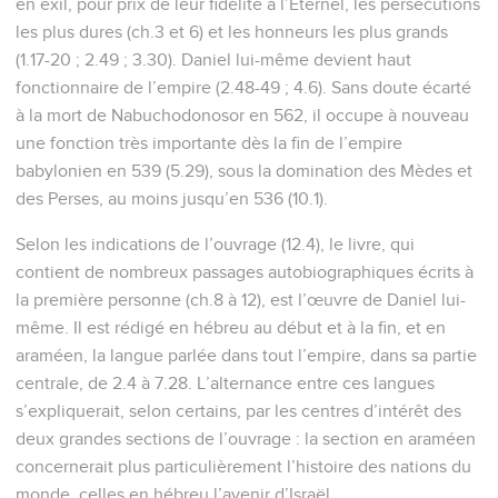
en exil, pour prix de leur fidélité à l’Eternel, les persécutions
les plus dures (ch.3 et 6) et les honneurs les plus grands
(1.17-20 ; 2.49 ; 3.30). Daniel lui-même devient haut
fonctionnaire de l’empire (2.48-49 ; 4.6). Sans doute écarté
à la mort de Nabuchodonosor en 562, il occupe à nouveau
une fonction très importante dès la fin de l’empire
babylonien en 539 (5.29), sous la domination des Mèdes et
des Perses, au moins jusqu’en 536 (10.1).
Selon les indications de l’ouvrage (12.4), le livre, qui
contient de nombreux passages autobiographiques écrits à
la première personne (ch.8 à 12), est l’œuvre de Daniel lui-
même. Il est rédigé en hébreu au début et à la fin, et en
araméen, la langue parlée dans tout l’empire, dans sa partie
centrale, de 2.4 à 7.28. L’alternance entre ces langues
s’expliquerait, selon certains, par les centres d’intérêt des
deux grandes sections de l’ouvrage : la section en araméen
concernerait plus particulièrement l’histoire des nations du
monde, celles en hébreu l’avenir d’Israël.