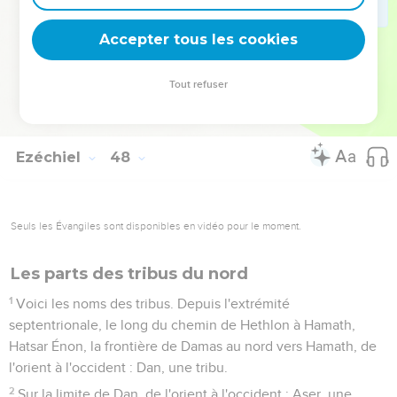
engendreront des enfants au milieu de vous ; vous les
regarderez comme indigènes parmi les enfants d'Israël ; ils
Accepter tous les cookies
partageront au sort l'héritage avec vous parmi les tribus
d'Israël.
Tout refuser
23
Vous donnerez à l'étranger son héritage dans la tribu où il
séjournera, dit le Seigneur, l'Éternel.
Ezéchiel
48
Seuls les Évangiles sont disponibles en vidéo pour le moment.
Les parts des tribus du nord
1
Voici les noms des tribus. Depuis l'extrémité
septentrionale, le long du chemin de Hethlon à Hamath,
Hatsar Énon, la frontière de Damas au nord vers Hamath, de
l'orient à l'occident : Dan, une tribu.
2
Sur la limite de Dan, de l'orient à l'occident : Aser, une