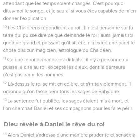
attendant que les temps soient changés. C'est pourquoi
dites-moi le songe, et je saurai si vous êtes capables de m'en
donner l'explication.
10
Les Chaldéens répondirent au roi : Il n'est personne sur la
terre qui puisse dire ce que demande le roi ; aussi jamais roi,
quelque grand et puissant qu'il ait été, n'a exigé une pareille
chose d'aucun magicien, astrologue ou Chaldéen.
11
Ce que le roi demande est difficile ; il n'y a personne qui
puisse le dire au roi, excepté les dieux, dont la demeure
n'est pas parmi les hommes.
12
Là-dessus le roi se mit en colère, et s'irrita violemment. Il
ordonna qu'on fasse périr tous les sages de Babylone.
13
La sentence fut publiée, les sages étaient mis à mort, et
l'on cherchait Daniel et ses compagnons pour les faire périr.
Dieu révèle à Daniel le rêve du roi
14
Alors Daniel s'adressa d'une manière prudente et sensée à