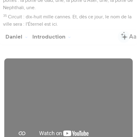
portes : la porte de Gad, une, la porte d'Aser, une, la porte de
Nephthali, une.
35
Circuit : dix-huit mille cannes. Et, dès ce jour, le nom de la
ville sera : l'Éternel est ici.
Daniel
Introduction