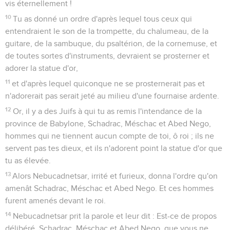
vis éternellement !
10
Tu as donné un ordre d'après lequel tous ceux qui
entendraient le son de la trompette, du chalumeau, de la
guitare, de la sambuque, du psaltérion, de la cornemuse, et
de toutes sortes d'instruments, devraient se prosterner et
adorer la statue d'or,
11
et d'après lequel quiconque ne se prosternerait pas et
n'adorerait pas serait jeté au milieu d'une fournaise ardente.
12
Or, il y a des Juifs à qui tu as remis l'intendance de la
province de Babylone, Schadrac, Méschac et Abed Nego,
hommes qui ne tiennent aucun compte de toi, ô roi ; ils ne
servent pas tes dieux, et ils n'adorent point la statue d'or que
tu as élevée.
13
Alors Nebucadnetsar, irrité et furieux, donna l'ordre qu'on
amenât Schadrac, Méschac et Abed Nego. Et ces hommes
furent amenés devant le roi.
14
Nebucadnetsar prit la parole et leur dit : Est-ce de propos
délibéré, Schadrac, Méschac et Abed Nego, que vous ne