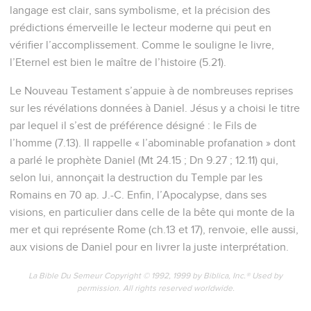
langage est clair, sans symbolisme, et la précision des
prédictions émerveille le lecteur moderne qui peut en
vérifier l’accomplissement. Comme le souligne le livre,
l’Eternel est bien le maître de l’histoire (5.21).
Le Nouveau Testament s’appuie à de nombreuses reprises
sur les révélations données à Daniel. Jésus y a choisi le titre
par lequel il s’est de préférence désigné : le Fils de
l’homme (7.13). Il rappelle « l’abominable profanation » dont
a parlé le prophète Daniel (Mt 24.15 ; Dn 9.27 ; 12.11) qui,
selon lui, annonçait la destruction du Temple par les
Romains en 70 ap. J.-C. Enfin, l’Apocalypse, dans ses
visions, en particulier dans celle de la bête qui monte de la
mer et qui représente Rome (ch.13 et 17), renvoie, elle aussi,
aux visions de Daniel pour en livrer la juste interprétation.
La Bible Du Semeur Copyright © 1992, 1999 by Biblica, Inc.® Used by
permission. All rights reserved worldwide.