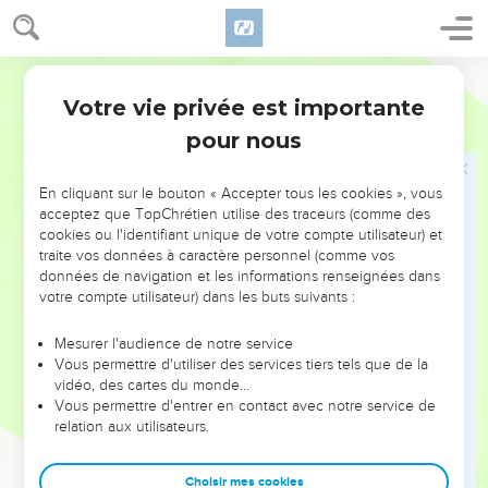
Havran ;
17
ainsi la limite sera, depuis la mer, Hatsar Énon, la frontière
Segond 1910
de Damas, Tsaphon au nord, et la frontière de Hamath : ce
sera le côté septentrional.
Votre vie privée est importante
Ezéchiel
47
18
Le côté oriental sera le Jourdain, entre Havran, Damas et
pour nous
Galaad, et le pays d'Israël ; vous mesurerez depuis la limite
septentrionale jusqu'à la mer orientale : ce sera le côté
En cliquant sur le bouton « Accepter tous les cookies », vous
oriental.
acceptez que TopChrétien utilise des traceurs (comme des
cookies ou l'identifiant unique de votre compte utilisateur) et
19
Le côté méridional, au midi, ira depuis Thamar jusqu'aux
traite vos données à caractère personnel (comme vos
eaux de Meriba à Kadès, jusqu'au torrent vers la grande mer :
données de navigation et les informations renseignées dans
ce sera le côté méridional.
votre compte utilisateur) dans les buts suivants :
20
Le côté occidental sera la grande mer, depuis la limite
Mesurer l'audience de notre service
jusque vis-à-vis de Hamath : ce sera le côté occidental.
Vous permettre d'utiliser des services tiers tels que de la
21
vidéo, des cartes du monde…
Vous partagerez ce pays entre vous, selon les tribus
Vous permettre d'entrer en contact avec notre service de
d'Israël.
relation aux utilisateurs.
22
Vous le diviserez en héritage par le sort pour vous et pour
les étrangers qui séjourneront au milieu de vous, qui
Choisir mes cookies