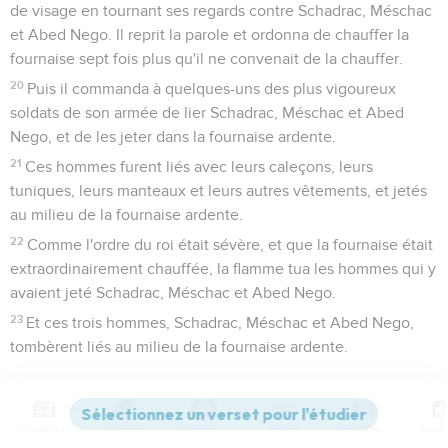
de visage en tournant ses regards contre Schadrac, Méschac
et Abed Nego. Il reprit la parole et ordonna de chauffer la
fournaise sept fois plus qu'il ne convenait de la chauffer.
20
Puis il commanda à quelques-uns des plus vigoureux
soldats de son armée de lier Schadrac, Méschac et Abed
Nego, et de les jeter dans la fournaise ardente.
21
Ces hommes furent liés avec leurs caleçons, leurs
tuniques, leurs manteaux et leurs autres vêtements, et jetés
au milieu de la fournaise ardente.
22
Comme l'ordre du roi était sévère, et que la fournaise était
extraordinairement chauffée, la flamme tua les hommes qui y
avaient jeté Schadrac, Méschac et Abed Nego.
23
Et ces trois hommes, Schadrac, Méschac et Abed Nego,
tombèrent liés au milieu de la fournaise ardente.
Les trois amis sauvés de la fournaise
24
Contenus
Versions
Commentaires
Strong
Dictionnaire
Alors le roi Nebucadnetsar fut effrayé, et se leva