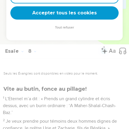
24
on y viendra muni de flèches et d’un arc, car tout le pays
ne sera que ronces et buissons épineux.
Accepter tous les cookies
25
Aucune des montagnes que l'on cultivait avec la bêche ne
sera plus fréquentée, par crainte des ronces et des buissons
Tout refuser
épineux. On y lâchera le bœuf et le petit bétail foulera son
sol. »
Esaïe
8
Seuls les Évangiles sont disponibles en vidéo pour le moment.
Vite au butin, fonce au pillage!
1
L'Eternel m’a dit : « Prends un grand cylindre et écris
dessus, avec un burin ordinaire : ‘A Maher-Shalal-Chash-
Baz.’
2
Je veux prendre pour témoins deux hommes dignes de
confiance, le prêtre Urie et Zacharie, fils de Bérékia. »