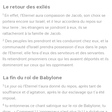
Le retour des exilés
1
En effet, l'Eternel aura compassion de Jacob, son choix se
portera encore sur Israël, et il leur accordera du repos sur
leur terre ; les étrangers se joindront à eux, ils se
rattacheront à la famille de Jacob.
2
Des peuples les prendront et les conduiront chez eux, et la
communauté d'Israël prendra possession d’eux dans le pays
de l'Eternel, elle fera d’eux des serviteurs et des servantes.
Ils retiendront prisonniers ceux qui les avaient déportés et ils
domineront sur ceux qui les opprimaient.
La fin du roi de Babylone
3
Le jour où l'Eternel t'aura donné du repos, après tant de
souffrance et d’agitation, après le dur esclavage qui t’a été
imposé,
4
tu entonneras ce chant satirique sur le roi de Babylone, tu
diras : « Comment ! L’oppresseur n'est plus là ! La dictature a