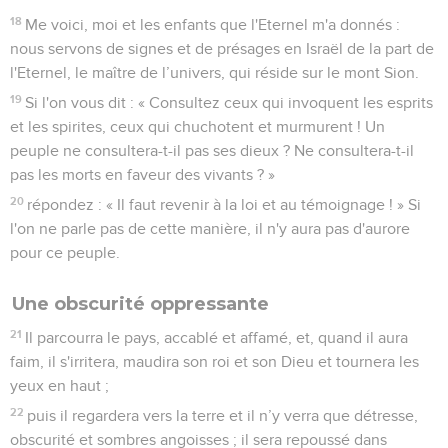
18
Me voici, moi et les enfants que l'Eternel m'a donnés :
nous servons de signes et de présages en Israël de la part de
l'Eternel, le maître de l’univers, qui réside sur le mont Sion.
19
Si l'on vous dit : « Consultez ceux qui invoquent les esprits
et les spirites, ceux qui chuchotent et murmurent ! Un
peuple ne consultera-t-il pas ses dieux ? Ne consultera-t-il
pas les morts en faveur des vivants ? »
20
répondez : « Il faut revenir à la loi et au témoignage ! » Si
l'on ne parle pas de cette manière, il n'y aura pas d'aurore
pour ce peuple.
Une obscurité oppressante
21
Il parcourra le pays, accablé et affamé, et, quand il aura
faim, il s'irritera, maudira son roi et son Dieu et tournera les
yeux en haut ;
22
puis il regardera vers la terre et il n’y verra que détresse,
obscurité et sombres angoisses ; il sera repoussé dans