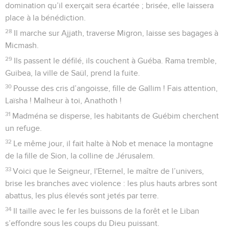
domination qu’il exerçait sera écartée ; brisée, elle laissera
place à la bénédiction.
28
Il marche sur Ajjath, traverse Migron, laisse ses bagages à
Micmash.
29
Ils passent le défilé, ils couchent à Guéba. Rama tremble,
Guibea, la ville de Saül, prend la fuite.
30
Pousse des cris d’angoisse, fille de Gallim ! Fais attention,
Laïsha ! Malheur à toi, Anathoth !
31
Madména se disperse, les habitants de Guébim cherchent
un refuge.
32
Le même jour, il fait halte à Nob et menace la montagne
de la fille de Sion, la colline de Jérusalem.
33
Voici que le Seigneur, l'Eternel, le maître de l’univers,
brise les branches avec violence : les plus hauts arbres sont
abattus, les plus élevés sont jetés par terre.
34
Il taille avec le fer les buissons de la forêt et le Liban
s’effondre sous les coups du Dieu puissant.