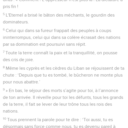
pris fin !
5
L'Eternel a brisé le bâton des méchants, le gourdin des
dominateurs.
6
Celui qui dans sa fureur frappait des peuples à coups
ininterrompus, celui qui dans sa colère écrasait des nations
par sa domination est poursuivi sans répit.
7
Toute la terre connaît la paix et la tranquillité, on pousse
des cris de joie.
8
Même les cyprès et les cèdres du Liban se réjouissent de ta
chute : ‘Depuis que tu es tombé, le bûcheron ne monte plus
pour nous abattre.’
9
» En bas, le séjour des morts s’agite pour toi, à l’annonce
de ton arrivée. Il réveille pour toi les défunts, tous les grands
de la terre, il fait se lever de leur trône tous les rois des
nations.
10
Tous prennent la parole pour te dire : ‘Toi aussi, tu es
désormais sans force comme nous, tu es devenu pareil à