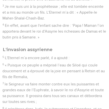
3
Je me suis uni à la prophétesse ; elle est tombée enceinte
et a mis au monde un fils. L'Eternel m’a dit : « Appelle-le
Maher-Shalal-Chash-Baz.
4
En effet, avant que l'enfant sache dire : ‘Papa ! Maman !’on
apportera devant le roi d'Assyrie les richesses de Damas et le
butin pris à Samarie. »
L'invasion assyrienne
5
L'Eternel m’a encore parlé, il a ajouté :
6
« Puisque ce peuple a méprisé l’eau de Siloé qui coule
doucement et a éprouvé de la joie en pensant à Retsin et au
fils de Remalia,
7
le Seigneur va faire monter contre eux les puissantes et
grandes eaux de l’Euphrate, à savoir le roi d'Assyrie et toute
sa puissance. Il grossira dans tous ses canaux et débordera
sur toutes ses rives ;
8
il pénétrera dans Juda, le submergera et l’inondera, et ce