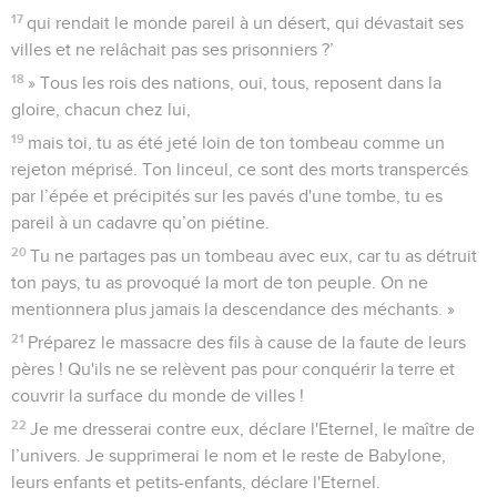
17
qui rendait le monde pareil à un désert, qui dévastait ses
villes et ne relâchait pas ses prisonniers ?’
18
» Tous les rois des nations, oui, tous, reposent dans la
gloire, chacun chez lui,
19
mais toi, tu as été jeté loin de ton tombeau comme un
rejeton méprisé. Ton linceul, ce sont des morts transpercés
par l’épée et précipités sur les pavés d'une tombe, tu es
pareil à un cadavre qu’on piétine.
20
Tu ne partages pas un tombeau avec eux, car tu as détruit
ton pays, tu as provoqué la mort de ton peuple. On ne
mentionnera plus jamais la descendance des méchants. »
21
Préparez le massacre des fils à cause de la faute de leurs
pères ! Qu'ils ne se relèvent pas pour conquérir la terre et
couvrir la surface du monde de villes !
22
Je me dresserai contre eux, déclare l'Eternel, le maître de
l’univers. Je supprimerai le nom et le reste de Babylone,
leurs enfants et petits-enfants, déclare l'Eternel.