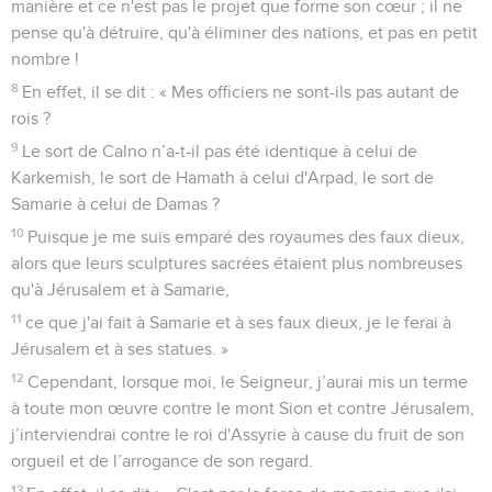
manière et ce n'est pas le projet que forme son cœur ; il ne
pense qu'à détruire, qu'à éliminer des nations, et pas en petit
nombre !
8
En effet, il se dit : « Mes officiers ne sont-ils pas autant de
rois ?
9
Le sort de Calno n’a-t-il pas été identique à celui de
Karkemish, le sort de Hamath à celui d'Arpad, le sort de
Samarie à celui de Damas ?
10
Puisque je me suis emparé des royaumes des faux dieux,
alors que leurs sculptures sacrées étaient plus nombreuses
qu'à Jérusalem et à Samarie,
11
ce que j'ai fait à Samarie et à ses faux dieux, je le ferai à
Jérusalem et à ses statues. »
12
Cependant, lorsque moi, le Seigneur, j’aurai mis un terme
à toute mon œuvre contre le mont Sion et contre Jérusalem,
j’interviendrai contre le roi d'Assyrie à cause du fruit de son
orgueil et de l’arrogance de son regard.
13