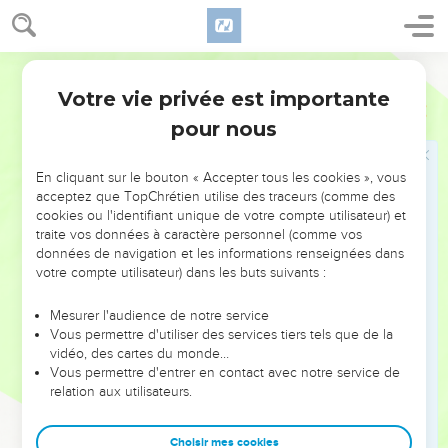
18
Ce jour-là, l'Eternel sifflera les mouches qui sont dans le
delta du Nil en Egypte et les abeilles qui se trouvent en
Assyrie.
Segond 21
19
Elles viendront et se poseront toutes dans les pentes
Votre vie privée est importante
Esaïe
7
abruptes des torrents et les fentes des rochers, sur tous les
pour nous
buissons et les pâturages.
20
» Ce jour-là, à l’aide d’un rasoir loué de l’autre côté de
En cliquant sur le bouton « Accepter tous les cookies », vous
l’Euphrate, à l’aide du roi d'Assyrie, le Seigneur rasera la tête
acceptez que TopChrétien utilise des traceurs (comme des
cookies ou l'identifiant unique de votre compte utilisateur) et
et les poils des jambes ; il coupera même la barbe.
traite vos données à caractère personnel (comme vos
21
Il arrivera, ce jour-là, que chacun élèvera une jeune vache
données de navigation et les informations renseignées dans
et deux brebis.
votre compte utilisateur) dans les buts suivants :
22
Il y aura une telle abondance de lait qu'on se nourrira de
Mesurer l'audience de notre service
lait caillé. Oui, c'est de lait caillé et de miel que se nourriront
Vous permettre d'utiliser des services tiers tels que de la
toutes les personnes restées dans le pays.
vidéo, des cartes du monde…
Vous permettre d'entrer en contact avec notre service de
23
» Ce jour-là, tout endroit où il y aura 1000 ceps de vigne
relation aux utilisateurs.
d’une valeur de 1000 pièces d'argent sera livré aux ronces et
aux buissons épineux :
Choisir mes cookies