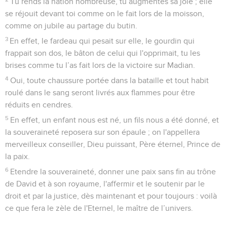
Tu rends la nation nombreuse, tu augmentes sa joie ; elle
se réjouit devant toi comme on le fait lors de la moisson,
comme on jubile au partage du butin.
3
En effet, le fardeau qui pesait sur elle, le gourdin qui
frappait son dos, le bâton de celui qui l'opprimait, tu les
brises comme tu l’as fait lors de la victoire sur Madian.
4
Oui, toute chaussure portée dans la bataille et tout habit
roulé dans le sang seront livrés aux flammes pour être
réduits en cendres.
5
En effet, un enfant nous est né, un fils nous a été donné, et
la souveraineté reposera sur son épaule ; on l'appellera
merveilleux conseiller, Dieu puissant, Père éternel, Prince de
la paix.
6
Etendre la souveraineté, donner une paix sans fin au trône
de David et à son royaume, l'affermir et le soutenir par le
droit et par la justice, dès maintenant et pour toujours : voilà
ce que fera le zèle de l'Eternel, le maître de l’univers.