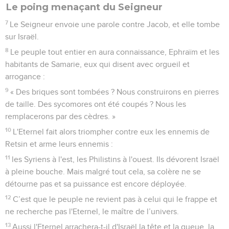
Le poing menaçant du Seigneur
7
Le Seigneur envoie une parole contre Jacob, et elle tombe
sur Israël.
8
Le peuple tout entier en aura connaissance, Ephraïm et les
habitants de Samarie, eux qui disent avec orgueil et
arrogance :
9
« Des briques sont tombées ? Nous construirons en pierres
de taille. Des sycomores ont été coupés ? Nous les
remplacerons par des cèdres. »
10
L'Eternel fait alors triompher contre eux les ennemis de
Retsin et arme leurs ennemis :
11
les Syriens à l'est, les Philistins à l'ouest. Ils dévorent Israël
à pleine bouche. Mais malgré tout cela, sa colère ne se
détourne pas et sa puissance est encore déployée.
12
C’est que le peuple ne revient pas à celui qui le frappe et
ne recherche pas l'Eternel, le maître de l’univers.
13
Aussi l'Eternel arrachera-t-il d'Israël la tête et la queue, la