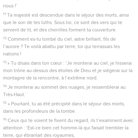
nous !’
11
Ta majesté est descendue dans le séjour des morts, ainsi
que le son de tes luths. Sous toi, ce sont des vers qui te
servent de lit, et des chenilles forment ta couverture.
12
Comment es-tu tombé du ciel, astre brillant, fils de
l’aurore ? Te voilà abattu par terre, toi qui terrassais les
nations !
13
» Tu disais dans ton cœur : ‘Je monterai au ciel, je hisserai
mon trône au-dessus des étoiles de Dieu et je siégerai sur la
montagne de la rencontre, à l’extrême nord.
14
Je monterai au sommet des nuages, je ressemblerai au
Très-Haut.’
15
» Pourtant, tu as été précipité dans le séjour des morts,
dans les profondeurs de la tombe.
16
Ceux qui te voient te fixent du regard, ils t’examinent avec
attention : ‘Est-ce bien cet homme-là qui faisait trembler la
terre, qui ébranlait des royaumes,