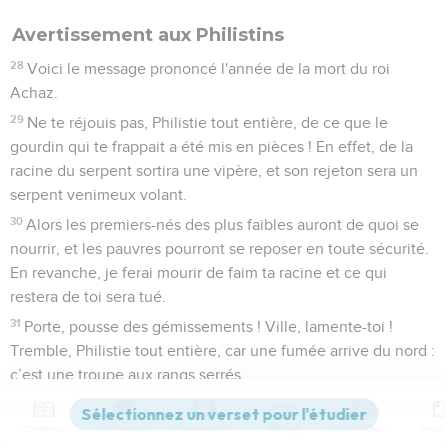
Avertissement aux Philistins
28
Voici le message prononcé l'année de la mort du roi
Achaz.
29
Ne te réjouis pas, Philistie tout entière, de ce que le
gourdin qui te frappait a été mis en pièces ! En effet, de la
racine du serpent sortira une vipère, et son rejeton sera un
serpent venimeux volant.
30
Alors les premiers-nés des plus faibles auront de quoi se
nourrir, et les pauvres pourront se reposer en toute sécurité.
En revanche, je ferai mourir de faim ta racine et ce qui
restera de toi sera tué.
31
Porte, pousse des gémissements ! Ville, lamente-toi !
Tremble, Philistie tout entière, car une fumée arrive du nord :
c’est une troupe aux rangs serrés.
32
Que répondra-t-on aux messagers de la nation ? Que c’est
l'Eternel qui a fondé Sion et que les malheureux de son
Contenus
Versions
Commentaires
Strong
Dictionnaire