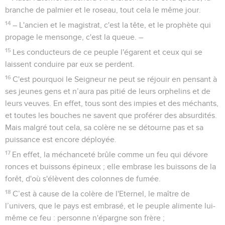
branche de palmier et le roseau, tout cela le même jour.
14
– L'ancien et le magistrat, c'est la tête, et le prophète qui
propage le mensonge, c'est la queue. –
15
Les conducteurs de ce peuple l'égarent et ceux qui se
laissent conduire par eux se perdent.
16
C'est pourquoi le Seigneur ne peut se réjouir en pensant à
ses jeunes gens et n’aura pas pitié de leurs orphelins et de
leurs veuves. En effet, tous sont des impies et des méchants,
et toutes les bouches ne savent que proférer des absurdités.
Mais malgré tout cela, sa colère ne se détourne pas et sa
puissance est encore déployée.
17
En effet, la méchanceté brûle comme un feu qui dévore
ronces et buissons épineux ; elle embrase les buissons de la
forêt, d'où s'élèvent des colonnes de fumée.
18
C’est à cause de la colère de l'Eternel, le maître de
l’univers, que le pays est embrasé, et le peuple alimente lui-
même ce feu : personne n'épargne son frère ;