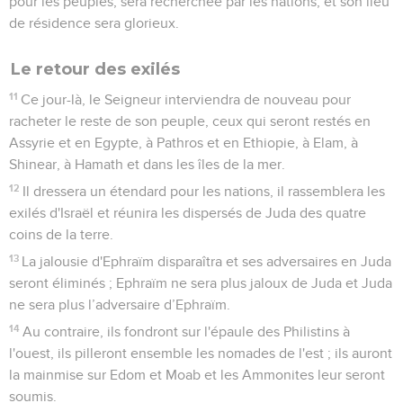
pour les peuples, sera recherchée par les nations, et son lieu
de résidence sera glorieux.
Le retour des exilés
11
Ce jour-là, le Seigneur interviendra de nouveau pour
racheter le reste de son peuple, ceux qui seront restés en
Assyrie et en Egypte, à Pathros et en Ethiopie, à Elam, à
Shinear, à Hamath et dans les îles de la mer.
12
Il dressera un étendard pour les nations, il rassemblera les
exilés d'Israël et réunira les dispersés de Juda des quatre
coins de la terre.
13
La jalousie d'Ephraïm disparaîtra et ses adversaires en Juda
seront éliminés ; Ephraïm ne sera plus jaloux de Juda et Juda
ne sera plus l’adversaire d’Ephraïm.
14
Au contraire, ils fondront sur l'épaule des Philistins à
l'ouest, ils pilleront ensemble les nomades de l'est ; ils auront
la mainmise sur Edom et Moab et les Ammonites leur seront
soumis.