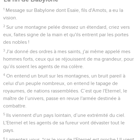
1
Message sur Babylone dont Esaïe, fils d'Amots, a eu la
vision.
2
Sur une montagne pelée dressez un étendard, criez vers
eux, faites signe de la main et qu'ils entrent par les portes
des nobles !
3
J'ai donné des ordres à mes saints, j'ai même appelé mes
hommes forts, ceux qui se réjouissent de ma grandeur, pour
qu’ils soient les agents de ma colère.
4
On entend un bruit sur les montagnes, un bruit pareil à
celui d'un peuple nombreux, on entend le tapage de
royaumes, de nations rassemblées. C’est que l'Eternel, le
maître de l’univers, passe en revue l'armée destinée à
combattre.
5
Ils viennent d'un pays lointain, d’une extrémité du ciel.
L'Eternel et les agents de sa fureur vont dévaster tout le
pays.
6
Lamentez-vous, *car le jour de l'Eternel est proche ! Il vient