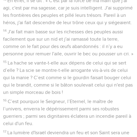
En effet, il se dit : « C'est par la force de ma main que j'ai
agi, c'est par ma sagesse, car je suis intelligent. J'ai supprimé
les frontières des peuples et pillé leurs trésors. Pareil à un
héros, j'ai fait descendre de leur trône ceux qui y siégeaient.
14
J'ai fait main basse sur les richesses des peuples aussi
facilement que sur un nid et j'ai ramassé toute la terre,
comme on le fait pour des œufs abandonnés : il n’y a eu
personne pour remuer l'aile, ouvrir le bec ou pousser un cri. »
15
La hache se vante-t-elle aux dépens de celui qui se sert
d’elle ? La scie se montre-t-elle arrogante vis-à-vis de celui
qui la manie ? C’est comme si le gourdin faisait bouger celui
qui le brandit, comme si le bâton soulevait celui qui n'est pas
un simple morceau de bois !
16
C’est pourquoi le Seigneur, l’Eternel, le maître de
l’univers, enverra le dépérissement parmi ses robustes
guerriers ; parmi ses dignitaires éclatera un incendie pareil à
celui d'un feu.
17
La lumière d'Israël deviendra un feu et son Saint sera une