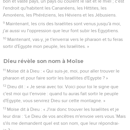
bon et vaste pays, un pays où coulent le lait et le miel ; c'est
l'endroit qu'habitent les Cananéens, les Hittites, les
Amoréens, les Phéréziens, les Héviens et les Jébusiens.
9
Maintenant, les cris des Israélites sont venus jusqu'à moi,
j'ai aussi vu l'oppression que leur font subir les Egyptiens.
10
Maintenant, vas-y, je t'enverrai vers le pharaon et tu feras
sortir d'Egypte mon peuple, les Israélites. »
Dieu révèle son nom à Moïse
11
Moïse dit à Dieu : « Qui suis-je, moi, pour aller trouver le
pharaon et pour faire sortir les Israélites d'Egypte ? »
12
Dieu dit : « Je serai avec toi. Voici pour toi le signe que
c'est moi qui t'envoie : quand tu auras fait sortir le peuple
d'Egypte, vous servirez Dieu sur cette montagne. »
13
Moïse dit à Dieu : « J'irai donc trouver les Israélites et je
leur dirai : ‘Le Dieu de vos ancêtres m'envoie vers vous.’Mais
s'ils me demandent quel est son nom, que leur répondrai-