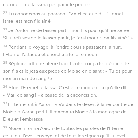
cœur et il ne laissera pas partir le peuple.
22
Tu annonceras au pharaon : ‘Voici ce que dit l'Eternel :
Israël est mon fils aîné.
23
Je t'ordonne de laisser partir mon fils pour qu'il me serve.
Si tu refuses de le laisser partir, je ferai mourir ton fils aîné.’ »
24
Pendant le voyage, à l'endroit où ils passaient la nuit,
l'Eternel l'attaqua et chercha à le faire mourir.
25
Séphora prit une pierre tranchante, coupa le prépuce de
son fils et le jeta aux pieds de Moïse en disant : « Tu es pour
moi un mari de sang ! »
26
Alors l'Eternel le laissa. C'est à ce moment-là qu'elle dit :
« Mari de sang ! » à cause de la circoncision.
27
L'Eternel dit à Aaron : « Va dans le désert à la rencontre de
Moïse. » Aaron partit. Il rencontra Moïse à la montagne de
Dieu et l'embrassa.
28
Moïse informa Aaron de toutes les paroles de l'Eternel,
celui qui l'avait envoyé, et de tous les signes qu'il lui avait