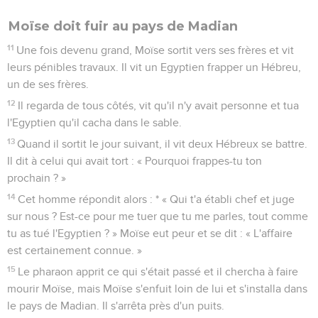
Moïse doit fuir au pays de Madian
11
Une fois devenu grand, Moïse sortit vers ses frères et vit
leurs pénibles travaux. Il vit un Egyptien frapper un Hébreu,
un de ses frères.
12
Il regarda de tous côtés, vit qu'il n'y avait personne et tua
l'Egyptien qu'il cacha dans le sable.
13
Quand il sortit le jour suivant, il vit deux Hébreux se battre.
Il dit à celui qui avait tort : « Pourquoi frappes-tu ton
prochain ? »
14
Cet homme répondit alors : * « Qui t'a établi chef et juge
sur nous ? Est-ce pour me tuer que tu me parles, tout comme
tu as tué l'Egyptien ? » Moïse eut peur et se dit : « L'affaire
est certainement connue. »
15
Le pharaon apprit ce qui s'était passé et il chercha à faire
mourir Moïse, mais Moïse s'enfuit loin de lui et s'installa dans
le pays de Madian. Il s'arrêta près d'un puits.