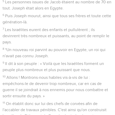
5
Les personnes issues de Jacob étaient au nombre de 70 en
tout. Joseph était alors en Egypte.
6
Puis Joseph mourut, ainsi que tous ses frères et toute cette
génération-là.
7
Les Israélites eurent des enfants et pullulèrent ; ils
devinrent très nombreux et puissants, au point de remplir le
pays.
8
*Un nouveau roi parvint au pouvoir en Egypte, un roi qui
n'avait pas connu Joseph.
9
Il dit à son peuple : « Voilà que les Israélites forment un
peuple plus nombreux et plus puissant que nous.
10
Allons ! Montrons-nous habiles vis-à-vis de lui :
empêchons-le de devenir trop nombreux, car en cas de
guerre il se joindrait à nos ennemis pour nous combattre et
sortir ensuite du pays. »
11
On établit donc sur lui des chefs de corvées afin de
l'accabler de travaux pénibles. C'est ainsi qu'on construisit