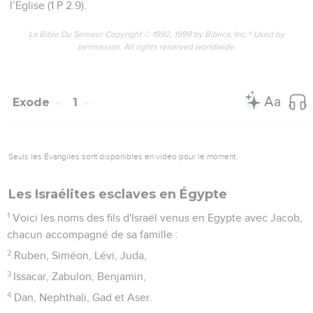
l’Eglise (1 P 2.9).
La Bible Du Semeur Copyright © 1992, 1999 by Biblica, Inc.® Used by
permission. All rights reserved worldwide.
Exode
1
Seuls les Évangiles sont disponibles en vidéo pour le moment.
Les Israélites esclaves en Égypte
1
Voici les noms des fils d'Israël venus en Egypte avec Jacob,
chacun accompagné de sa famille :
2
Ruben, Siméon, Lévi, Juda,
3
Issacar, Zabulon, Benjamin,
4
Dan, Nephthali, Gad et Aser.