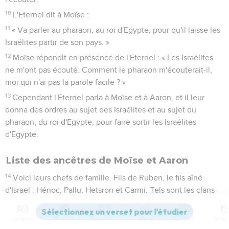
10
L'Eternel dit à Moïse :
11
« Va parler au pharaon, au roi d'Egypte, pour qu'il laisse les
Israélites partir de son pays. »
12
Moïse répondit en présence de l'Eternel : « Les Israélites
ne m'ont pas écouté. Comment le pharaon m'écouterait-il,
moi qui n'ai pas la parole facile ? »
13
Cependant l'Eternel parla à Moïse et à Aaron, et il leur
donna des ordres au sujet des Israélites et au sujet du
pharaon, du roi d'Egypte, pour faire sortir les Israélites
d'Egypte.
Liste des ancêtres de Moïse et Aaron
14
Voici leurs chefs de famille. Fils de Ruben, le fils aîné
d'Israël : Hénoc, Pallu, Hetsron et Carmi. Tels sont les clans
de Ruben.
15
Fils de Siméon : Jemuel, Jamin, Ohad, Jakin et Tsochar,
Contenus
Versions
Commentaires
Strong
Dictionnaire