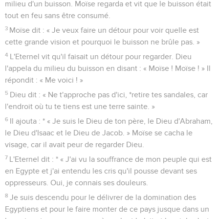
milieu d'un buisson. Moïse regarda et vit que le buisson était
tout en feu sans être consumé.
3
Moïse dit : « Je veux faire un détour pour voir quelle est
cette grande vision et pourquoi le buisson ne brûle pas. »
4
L'Eternel vit qu'il faisait un détour pour regarder. Dieu
l'appela du milieu du buisson en disant : « Moïse ! Moïse ! » Il
répondit : « Me voici ! »
5
Dieu dit : « Ne t'approche pas d'ici, *retire tes sandales, car
l'endroit où tu te tiens est une terre sainte. »
6
Il ajouta : * « Je suis le Dieu de ton père, le Dieu d'Abraham,
le Dieu d'Isaac et le Dieu de Jacob. » Moïse se cacha le
visage, car il avait peur de regarder Dieu.
7
L'Eternel dit : * « J'ai vu la souffrance de mon peuple qui est
en Egypte et j'ai entendu les cris qu'il pousse devant ses
oppresseurs. Oui, je connais ses douleurs.
8
Je suis descendu pour le délivrer de la domination des
Egyptiens et pour le faire monter de ce pays jusque dans un