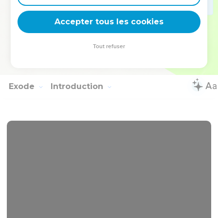
et à Jacob. »
25
Joseph fit jurer les fils d'Israël en disant : « Quand Dieu
Accepter tous les cookies
interviendra pour vous, vous ferez remonter mes ossements
loin d'ici. »
Tout refuser
26
Joseph mourut à l'âge de 110 ans. On l'embauma et on le
mit dans un cercueil en Egypte.
Exode
Introduction