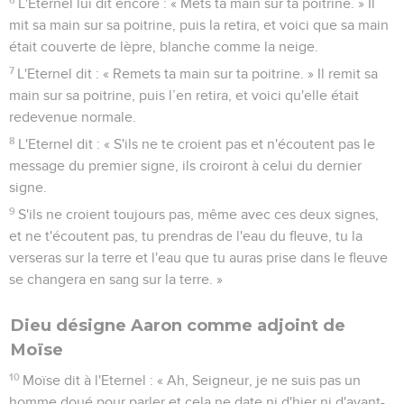
L'Eternel lui dit encore : « Mets ta main sur ta poitrine. » Il
mit sa main sur sa poitrine, puis la retira, et voici que sa main
était couverte de lèpre, blanche comme la neige.
7
L'Eternel dit : « Remets ta main sur ta poitrine. » Il remit sa
main sur sa poitrine, puis l’en retira, et voici qu'elle était
redevenue normale.
8
L'Eternel dit : « S'ils ne te croient pas et n'écoutent pas le
message du premier signe, ils croiront à celui du dernier
signe.
9
S'ils ne croient toujours pas, même avec ces deux signes,
et ne t'écoutent pas, tu prendras de l'eau du fleuve, tu la
verseras sur la terre et l'eau que tu auras prise dans le fleuve
se changera en sang sur la terre. »
Dieu désigne Aaron comme adjoint de
Moïse
10
Moïse dit à l'Eternel : « Ah, Seigneur, je ne suis pas un
homme doué pour parler et cela ne date ni d'hier ni d'avant-