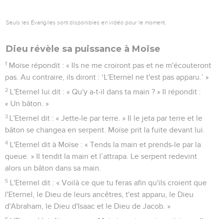
Seuls les Évangiles sont disponibles en vidéo pour le moment.
Dieu révèle sa puissance à Moïse
1
Moïse répondit : « Ils ne me croiront pas et ne m'écouteront
pas. Au contraire, ils diront : ‘L'Eternel ne t'est pas apparu.’ »
2
L'Eternel lui dit : « Qu'y a-t-il dans ta main ? » Il répondit :
« Un bâton. »
3
L'Eternel dit : « Jette-le par terre. » Il le jeta par terre et le
bâton se changea en serpent. Moïse prit la fuite devant lui.
4
L'Eternel dit à Moïse : « Tends la main et prends-le par la
queue. » Il tendit la main et l’attrapa. Le serpent redevint
alors un bâton dans sa main.
5
L'Eternel dit : « Voilà ce que tu feras afin qu'ils croient que
l'Eternel, le Dieu de leurs ancêtres, t'est apparu, le Dieu
d'Abraham, le Dieu d'Isaac et le Dieu de Jacob. »
6