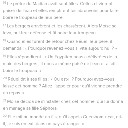
16
Le prêtre de Madian avait sept filles. Celles-ci vinrent
puiser de l'eau et elles remplirent les abreuvoirs pour faire
boire le troupeau de leur père.
17
Les bergers arrivèrent et les chassèrent. Alors Moïse se
leva, prit leur défense et fit boire leur troupeau.
18
Quand elles furent de retour chez Réuel, leur père, il
demanda : « Pourquoi revenez-vous si vite aujourd'hui ? »
19
Elles répondirent : « Un Egyptien nous a délivrées de la
main des bergers ; il nous a même puisé de l'eau et a fait
boire le troupeau. »
20
Réuel dit à ses filles : « Où est-il ? Pourquoi avez-vous
laissé cet homme ? Allez l'appeler pour qu'il vienne prendre
un repas. »
21
Moïse décida de s’installer chez cet homme, qui lui donna
en mariage sa fille Séphora.
22
Elle mit au monde un fils, qu'il appela Guershom « car, dit-
il, je suis en exil dans un pays étranger. »