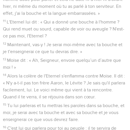
hier, ni même du moment où tu as parlé à ton serviteur. En
effet, j'ai la bouche et la langue embarrassées. »
11
L'Eternel lui dit : « Qui a donné une bouche à l'homme ?
Qui rend muet ou sourd, capable de voir ou aveugle ? N'est-
ce pas moi, l'Eternel ?
12
Maintenant, vas-y ! Je serai moi-même avec ta bouche et
je t'enseignerai ce que tu devras dire. »
13
Moïse dit : « Ah, Seigneur, envoie quelqu’un d’autre que
moi ! »
14
Alors la colère de l'Eternel s'enflamma contre Moïse. Il dit :
« N'y a-t-il pas ton frère Aaron, le Lévite ? Je sais qu'il parlera
facilement, lui. Le voici même qui vient à ta rencontre.
Quand il te verra, il se réjouira dans son cœur.
15
Tu lui parleras et tu mettras les paroles dans sa bouche, et
moi, je serai avec ta bouche et avec sa bouche et je vous
enseignerai ce que vous devrez faire.
16
C'est lui qui parlera pour toi au peuple : il te servira de