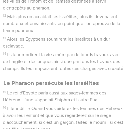
les villes de Pithom et de Ramsès destinées à servir
d'entrepôts au pharaon.
12
Mais plus on accablait les Israélites, plus ils devenaient
nombreux et envahissants, au point que l'on éprouva de la
haine pour eux.
13
Alors les Egyptiens soumirent les Israélites à un dur
esclavage.
14
Ils leur rendirent la vie amère par de lourds travaux avec
de l’argile et des briques ainsi que par tous les travaux des
champs. Ils leur imposaient toutes ces charges avec cruauté.
Le Pharaon persécute les Israélites
15
Le roi d'Egypte parla aussi aux sages-femmes des
Hébreux. L'une s'appelait Shiphra et l'autre Pua.
16
Il leur dit : « Quand vous aiderez les femmes des Hébreux
à avoir leur enfant et que vous regarderez sur le siège
d’accouchement, si c'est un garçon, faites-le mourir ; si c'est