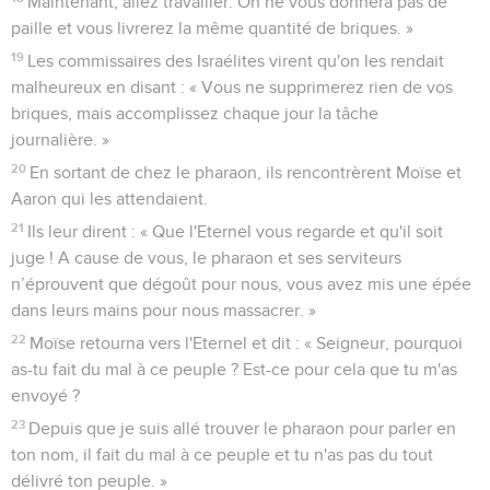
Maintenant, allez travailler. On ne vous donnera pas de
paille et vous livrerez la même quantité de briques. »
19
Les commissaires des Israélites virent qu'on les rendait
malheureux en disant : « Vous ne supprimerez rien de vos
briques, mais accomplissez chaque jour la tâche
journalière. »
20
En sortant de chez le pharaon, ils rencontrèrent Moïse et
Aaron qui les attendaient.
21
Ils leur dirent : « Que l'Eternel vous regarde et qu'il soit
juge ! A cause de vous, le pharaon et ses serviteurs
n’éprouvent que dégoût pour nous, vous avez mis une épée
dans leurs mains pour nous massacrer. »
22
Moïse retourna vers l'Eternel et dit : « Seigneur, pourquoi
as-tu fait du mal à ce peuple ? Est-ce pour cela que tu m'as
envoyé ?
23
Depuis que je suis allé trouver le pharaon pour parler en
ton nom, il fait du mal à ce peuple et tu n'as pas du tout
délivré ton peuple. »