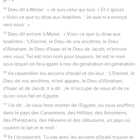
je ? »
14
Dieu dit à Moïse : « Je suis celui qui suis. » Et il ajouta :
« Voici ce que tu diras aux Israélites : ‘Je suis m'a envoyé
vers vous.’ »
15
Dieu dit encore à Moïse : « Voici ce que tu diras aux
Israélites : ‘L'Eternel, le Dieu de vos ancêtres, le Dieu
d'Abraham, le Dieu d'Isaac et le Dieu de Jacob, m'envoie
vers vous.’Tel est mon nom pour toujours, tel est le nom
sous lequel on fera appel à moi de génération en génération.
16
Va rassembler les anciens d'Israël et dis-leur : ‘L'Eternel, le
Dieu de vos ancêtres, m'est apparu, le Dieu d'Abraham,
d'Isaac et de Jacob. Il a dit : Je m'occupe de vous et de ce
qu'on vous fait en Egypte.
17
J'ai dit : Je vous ferai monter de l'Egypte, où vous souffrez,
dans le pays des Cananéens, des Hittites, des Amoréens,
des Phéréziens, des Héviens et des Jébusiens, un pays où
coulent le lait et le miel.’
18
Ils t’écouteront. Tu iras avec les anciens d'Israël trouver le