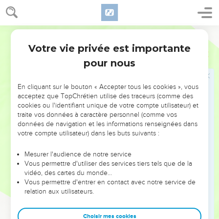
« Nous sommes tes serviteurs. »
19
Joseph leur dit : « N’ayez pas peur ! Suis-je en effet à la
place de Dieu ?
Segond 21
20
Vous aviez projeté de me faire du mal, Dieu l'a changé en
Votre vie privée est importante
Genèse
50
bien pour accomplir ce qui arrive aujourd'hui, pour sauver la
pour nous
vie à un peuple nombreux.
21
Désormais, n’ayez donc plus peur : je pourvoirai à vos
En cliquant sur le bouton « Accepter tous les cookies », vous
besoins et à ceux de vos enfants. » C’est ainsi qu’il les
acceptez que TopChrétien utilise des traceurs (comme des
cookies ou l'identifiant unique de votre compte utilisateur) et
réconforta en parlant à leur cœur.
traite vos données à caractère personnel (comme vos
22
Joseph habita en Egypte, ainsi que la famille de son père.
données de navigation et les informations renseignées dans
Il vécut 110 ans.
votre compte utilisateur) dans les buts suivants :
23
Joseph vit les fils d'Ephraïm jusqu'à la troisième
Mesurer l'audience de notre service
génération et il tint même les fils de Makir, le fils de
Vous permettre d'utiliser des services tiers tels que de la
Manassé, sur ses genoux à leur naissance.
vidéo, des cartes du monde…
Vous permettre d'entrer en contact avec notre service de
24
Joseph dit à ses frères : « Je vais mourir, mais Dieu
relation aux utilisateurs.
interviendra pour vous et vous fera remonter de ce pays-ci
jusque dans le pays qu'il a juré de donner à Abraham, à Isaac
Choisir mes cookies