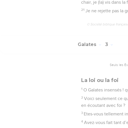
chair, je (la) vis dans l
21
Je ne rejette pas la gr
© Société biblique français
Galates
3
Seuls les É
La loi ou la foi
1
O Galates insensés ! q
2
Voici seulement ce que
en écoutant avec foi ?
3
Etes-vous tellement in
4
Avez-vous fait tant d’