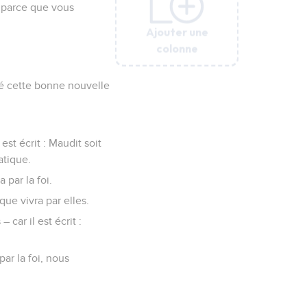
u parce que vous
Ajouter une
Ajouter une
Ajouter une
Ajouter une
Ajouter une
Ajouter une
colonne
colonne
colonne
colonne
colonne
colonne
ncé cette bonne nouvelle
st écrit : Maudit soit
atique.
 par la foi.
ique vivra par elles.
car il est écrit :
ar la foi, nous