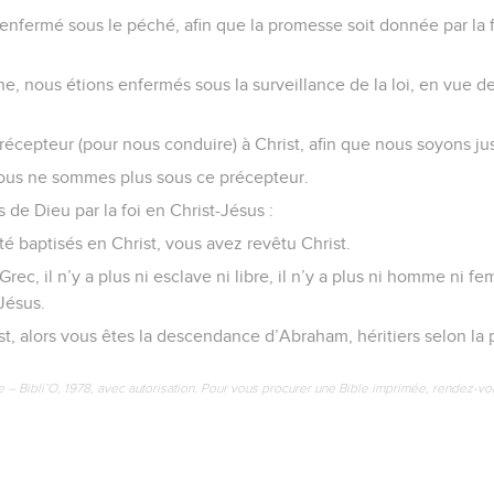
t enfermé sous le péché, afin que la promesse soit donnée par la 
ne, nous étions enfermés sous la surveillance de la loi, en vue de 
précepteur (pour nous conduire) à Christ, afin que nous soyons justi
nous ne sommes plus sous ce précepteur.
s de Dieu par la foi en Christ-Jésus :
té baptisés en Christ, vous avez revêtu Christ.
ni Grec, il n’y a plus ni esclave ni libre, il n’y a plus ni homme ni 
Jésus.
ist, alors vous êtes la descendance d’Abraham, héritiers selon la
e – Bibli’O, 1978, avec autorisation. Pour vous procurer une Bible imprimée, rendez-vo