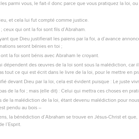
les parmi vous, le fait-il donc parce que vous pratiquez la loi, o
eu, et cela lui fut compté comme justice.
 ceux qui ont la foi sont fils d’Abraham.
oyant que Dieu justifierait les païens par la foi, a d’avance anno
nations seront bénies en toi ;
ont la foi sont bénis avec Abraham le croyant.
i dépendent des œuvres de la loi sont sous la malédiction, car il e
tout ce qui est écrit dans le livre de la loi, pour le mettre en pr
ifié devant Dieu par la loi, cela est évident puisque : Le juste vivra
pas de la foi ; mais (elle dit) : Celui qui mettra ces choses en prat
 de la malédiction de la loi, étant devenu malédiction pour nous – 
est pendu au bois –
ïens, la bénédiction d’Abraham se trouve en Jésus-Christ et que, p
e l’Esprit.