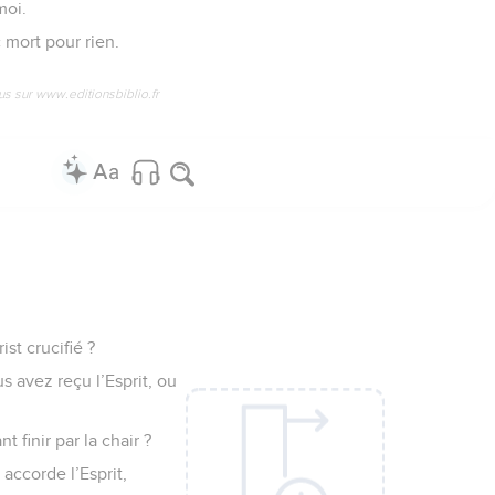
moi.
c mort pour rien.
us sur www.editionsbiblio.fr
st crucifié ?
s avez reçu l’Esprit, ou
 finir par la chair ?
 accorde l’Esprit,