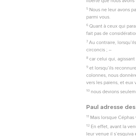
liberté que nous avons e
5
Nous ne leur avons pas
parmi vous.
6
Quant à ceux qui parai
fait pas de considérati
7
Au contraire, lorsqu’i
circoncis ; –
8
car celui qui, agissan
9
et lorsqu’ils reconnu
colonnes, nous donnèren
vers les païens, et eux v
10
nous devions seuleme
Paul adresse des
11
Mais lorsque Céphas vi
12
En effet, avant la v
leur venue il s’esquiva e