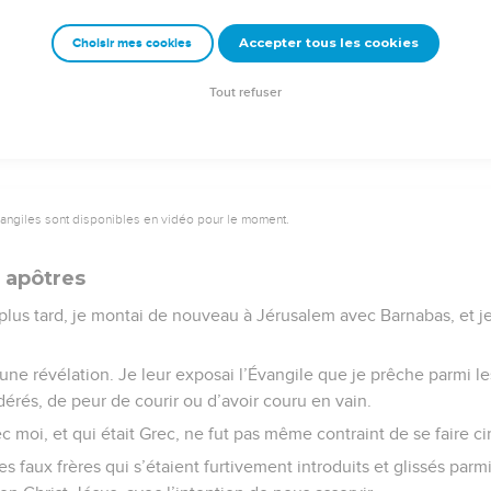
Dieu à mon sujet.
Accepter tous les cookies
Choisir mes cookies
e – Bibli’O, 1978, avec autorisation. Pour vous procurer une Bible imprimée, rendez-vo
Tout refuser
vangiles sont disponibles en vidéo pour le moment.
s apôtres
plus tard, je montai de nouveau à Jérusalem avec Barnabas, et je 
’une révélation. Je leur exposai l’Évangile que je prêche parmi les
dérés, de peur de courir ou d’avoir couru en vain.
ec moi, et qui était Grec, ne fut pas même contraint de se faire ci
 faux frères qui s’étaient furtivement introduits et glissés parmi