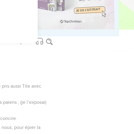
us sur www.editionsbiblio.fr
pris aussi Tite avec
 païens ; (je l’exposai)
rconcire.
 nous, pour épier la