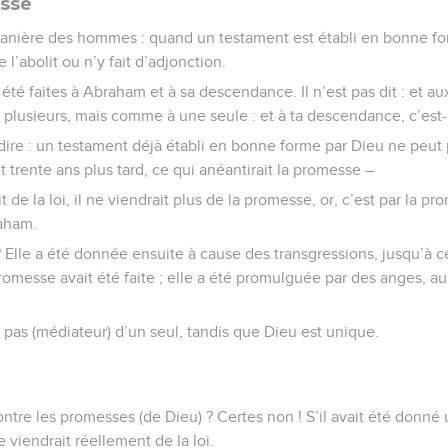
esse
 manière des hommes : quand un testament est établi en bonne for
’abolit ou n’y fait d’adjonction.
été faites à Abraham et à sa descendance. Il n’est pas dit : et 
 plusieurs, mais comme à une seule : et à ta descendance, c’est-à
dire : un testament déjà établi en bonne forme par Dieu ne peut 
 trente ans plus tard, ce qui anéantirait la promesse –
it de la loi, il ne viendrait plus de la promesse, or, c’est par la 
aham.
? Elle a été donnée ensuite à cause des transgressions, jusqu’à 
omesse avait été faite ; elle a été promulguée par des anges, 
 pas (médiateur) d’un seul, tandis que Dieu est unique.
ontre les promesses (de Dieu) ? Certes non ! S’il avait été donné 
ce viendrait réellement de la loi.