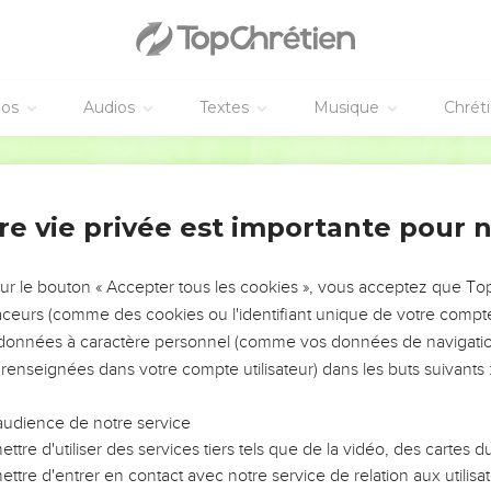
u et je la ravageais ;
surpassais beaucoup de ceux de mon âge et de ma race, car j’ava
mes pères.
 m’avait mis à part dès le sein de ma mère, et qui m’a appelé par
éos
Audios
Textes
Musique
Chrét
r en moi son Fils, pour que je l’annonce parmi les païens, aussitô
Segond 1978 (Colombe)
é à Jérusalem vers ceux qui furent apôtres avant moi, mais je par
as.
re vie privée est importante pour 
je suis monté à Jérusalem pour faire la connaissance de Céphas, e
sur le bouton « Accepter tous les cookies », vous acceptez que T
 autre des apôtres, si ce n’est Jacques, le frère du Seigneur.
traceurs (comme des cookies ou l'identifiant unique de votre compte 
s données à caractère personnel (comme vos données de navigatio
, voici : devant Dieu, je ne mens pas.
 renseignées dans votre compte utilisateur) dans les buts suivants 
ans les contrées de la Syrie et de la Cilicie.
 inconnu des Églises de Judée qui sont en Christ.
audience de notre service
nt entendu dire : Celui qui autrefois nous persécutait, annonce m
ttre d'utiliser des services tiers tels que de la vidéo, des cartes
ttre d'entrer en contact avec notre service de relation aux utilisat