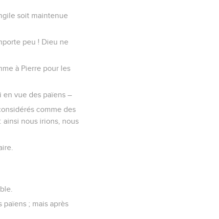
angile soit maintenue
importe peu ! Dieu ne
omme à Pierre pour les
oi en vue des païens –
, considérés comme des
ainsi nous irions, nous
ire.
ble.
 païens ; mais après