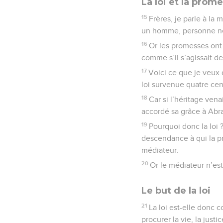
La loi et la prom
15
Frères, je parle à la
un homme, personne ne l
16
Or les promesses ont 
comme s’il s’agissait de
17
Voici ce que je veux 
loi survenue quatre cent
18
Car si l’héritage vena
accordé sa grâce à Abr
19
Pourquoi donc la loi 
descendance à qui la pr
médiateur.
20
Or le médiateur n’est
Le but de la loi
21
La loi est-elle donc c
procurer la vie, la justi