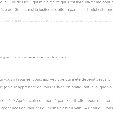
a foi au Fils de Dieu, qui m’a aimé et qui s’est livré lui-même pour 
âce de Dieu ; car si la justice (s’obtient) par la loi, Christ est don
e – Bibli’O, 1978, avec autorisation. Pour vous procurer une Bible imprimée, rendez-vo
vangiles sont disponibles en vidéo pour le moment.
ui vous a fascinés, vous, aux yeux de qui a été dépeint Jésus-Chri
 je veux apprendre de vous : Est-ce en pratiquant la loi que vou
sensés ? Après avoir commencé par l’Esprit, allez-vous maintenant
expériences en vain ? Si du moins c’est en vain ! – Celui qui vous