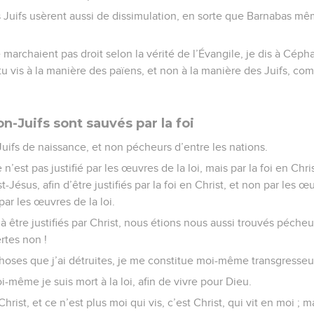
 Juifs usèrent aussi de dissimulation, en sorte que Barnabas mêm
e marchaient pas droit selon la vérité de l’Évangile, je dis à Cép
f, tu vis à la manière des païens, et non à la manière des Juifs, c
on-Juifs sont sauvés par la foi
ifs de naissance, et non pécheurs d’entre les nations.
’est pas justifié par les œuvres de la loi, mais par la foi en Chri
-Jésus, afin d’être justifiés par la foi en Christ, et non par les œu
par les œuvres de la loi.
à être justifiés par Christ, nous étions nous aussi trouvés pécheu
rtes non !
s choses que j’ai détruites, je me constitue moi-même transgresseur
moi-même je suis mort à la loi, afin de vivre pour Dieu.
Christ, et ce n’est plus moi qui vis, c’est Christ, qui vit en moi ; 