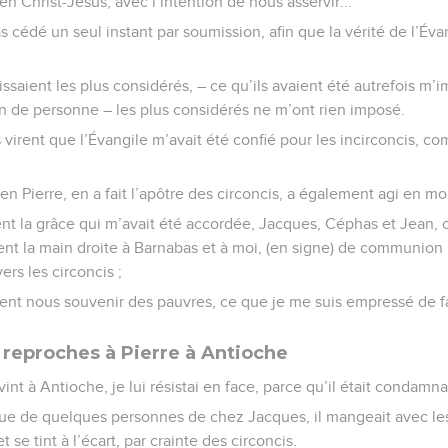
n Christ-Jésus, avec l’intention de nous asservir...
 cédé un seul instant par soumission, afin que la vérité de l’Év
ssaient les plus considérés, – ce qu’ils avaient été autrefois m’
on de personne – les plus considérés ne m’ont rien imposé.
ls virent que l’Évangile m’avait été confié pour les incirconcis, c
t en Pierre, en a fait l’apôtre des circoncis, a également agi en m
rent la grâce qui m’avait été accordée, Jacques, Céphas et Jean
t la main droite à Barnabas et à moi, (en signe) de communion : 
ers les circoncis ;
nt nous souvenir des pauvres, ce que je me suis empressé de fa
 reproches à Pierre à Antioche
nt à Antioche, je lui résistai en face, parce qu’il était condamna
enue de quelques personnes de chez Jacques, il mangeait avec les
t se tint à l’écart, par crainte des circoncis.