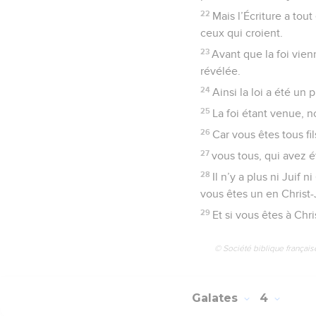
22
Mais l’Écriture a tou
ceux qui croient.
23
Avant que la foi vien
révélée.
24
Ainsi la loi a été un 
25
La foi étant venue, 
26
Car vous êtes tous fil
27
vous tous, qui avez é
28
Il n’y a plus ni Juif 
vous êtes un en Christ-
29
Et si vous êtes à Chr
© Société biblique français
Galates
4