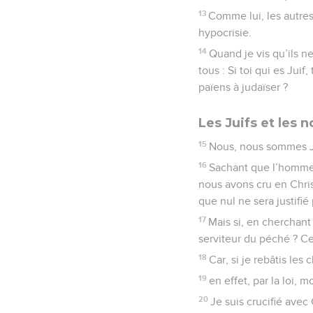
13
Comme lui, les autres
hypocrisie.
14
Quand je vis qu’ils n
tous : Si toi qui es Jui
païens à judaïser ?
Les Juifs et les n
15
Nous, nous sommes Ju
16
Sachant que l’homme n
nous avons cru en Christ
que nul ne sera justifié 
17
Mais si, en cherchant 
serviteur du péché ? Ce
18
Car, si je rebâtis le
19
en effet, par la loi, 
20
Je suis crucifié avec 