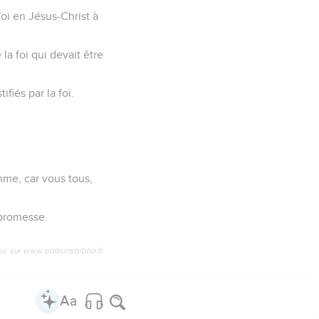
foi en Jésus-Christ à
la foi qui devait être
fiés par la foi.
femme, car vous tous,
 promesse.
us sur www.editionsbiblio.fr