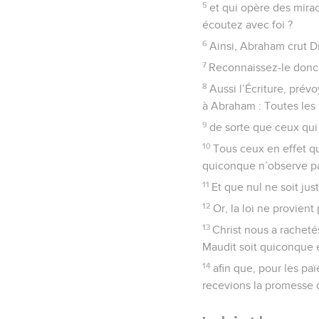
5
et qui opère des mirac
écoutez avec foi ?
6
Ainsi, Abraham crut Di
7
Reconnaissez-le donc ;
8
Aussi l’Écriture, prév
à Abraham : Toutes les 
9
de sorte que ceux qui 
10
Tous ceux en effet qu
quiconque n’observe pas 
11
Et que nul ne soit just
12
Or, la loi ne provient 
13
Christ nous a rachetés
Maudit soit quiconque 
14
afin que, pour les pa
recevions la promesse d