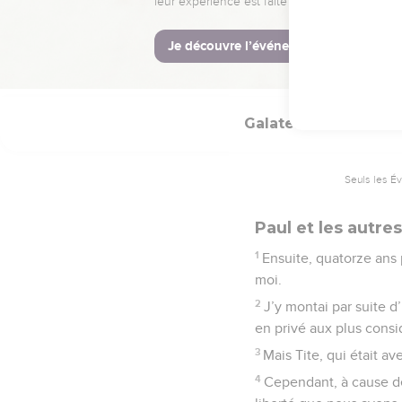
24
Et elles glorifiaient 
© Société biblique français
Galates
2
Seuls les É
Paul et les autre
1
Ensuite, quatorze ans 
moi.
2
J’y montai par suite d
en privé aux plus consi
3
Mais Tite, qui était av
4
Cependant, à cause des