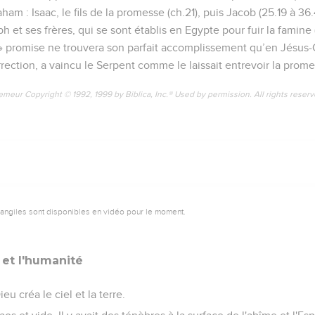
m : Isaac, le fils de la promesse (ch.21), puis Jacob (25.19 à 36
ph et ses frères, qui se sont établis en Egypte pour fuir la famine
 promise ne trouvera son parfait accomplissement qu’en Jésus-Ch
rrection, a vaincu le Serpent comme le laissait entrevoir la pro
emeur Copyright © 1992, 1999 by Biblica, Inc.® Used by permission. All rights reser
vangiles sont disponibles en vidéo pour le moment.
 et l'humanité
 créa le ciel et la terre.