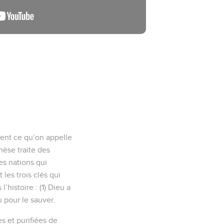
ment ce qu’on appelle
nèse traite des
es nations qui
 les trois clés qui
istoire : (1) Dieu a
u pour le sauver.
es et purifiées de