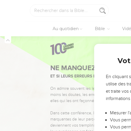
Au quotidien
Bible
Vid
Vot
NE MANQUEZ PAS L’ÉVÉ
ET SI LEURS ERREURS POUVAIENT VOUS 
En cliquant 
utilise des 
On admire souvent les leaders pour leurs réussi
et traite vo
moins les doutes, les erreurs et les saisons di
informations
elles qui les ont façonnés.
Mesurer l'
Dans cette conférence, leaders, entrepreneur
marquantes de leur parcours et les clés pour
Vous perme
deviennent vos tremplins. Que vous guidiez 
Vous perme