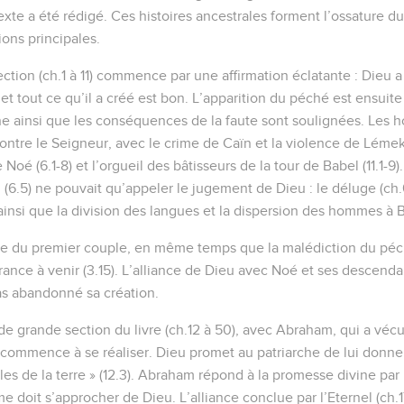
texte a été rédigé. Ces histoires ancestrales forment l’ossature d
ons principales.
ction (ch.1 à 11) commence par une affirmation éclatante : Dieu 
, et tout ce qu’il a créé est bon. L’apparition du péché est ensuite
ne ainsi que les conséquences de la faute sont soulignées. Les
contre le Seigneur, avec le crime de Caïn et la violence de Lémek 
oé (6.1-8) et l’orgueil des bâtisseurs de la tour de Babel (11.1-9
(6.5) ne pouvait qu’appeler le jugement de Dieu : le déluge (ch.6
insi que la division des langues et la dispersion des hommes à Ba
olte du premier couple, en même temps que la malédiction du pé
ance à venir (3.15). L’alliance de Dieu avec Noé et ses descendan
as abandonné sa création.
e grande section du livre (ch.12 à 50), avec Abraham, qui a véc
e commence à se réaliser. Dieu promet au patriarche de lui donne
ples de la terre » (12.3). Abraham répond à la promesse divine par l
doit s’approcher de Dieu. L’alliance conclue par l’Eternel (ch.17)