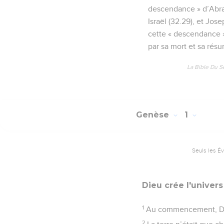
descendance » d’Abraha
Israël (32.29), et Jose
cette « descendance »
par sa mort et sa résu
La Bible Du S
Genèse
1
Seuls les É
Dieu crée l'univers
1
Au commencement, Dieu
2