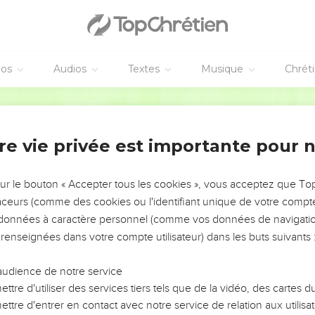
éos
Audios
Textes
Musique
Chrét
re vie privée est importante pour 
NEMENT DE L’ANNÉE !
ÉVITER LES VOTRES ?
sur le bouton « Accepter tous les cookies », vous acceptez que T
traceurs (comme des cookies ou l'identifiant unique de votre compte 
tes, leur impact, leur foi ou leur vision. Mais on voit
s données à caractère personnel (comme vos données de navigatio
fficiles qu'ils ont traversés, alors même que ce sont
 renseignées dans votre compte utilisateur) dans les buts suivants 
audience de notre service
s, et responsables reviennent sur les erreurs
 avancer avec plus de sagesse afin que leurs erreurs
ttre d'utiliser des services tiers tels que de la vidéo, des cartes
un ministère, une équipe, un groupe ou une famille,
ttre d'entrer en contact avec notre service de relation aux utilisat