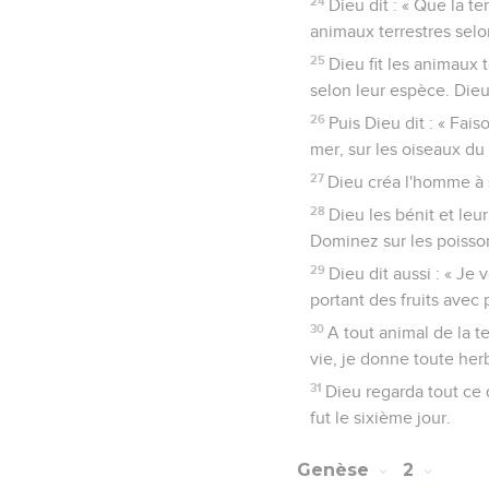
24
Dieu dit : « Que la t
animaux terrestres selon
25
Dieu fit les animaux t
selon leur espèce. Dieu 
26
Puis Dieu dit : « Fai
mer, sur les oiseaux du c
27
Dieu créa l'homme à s
28
Dieu les bénit et leu
Dominez sur les poissons
29
Dieu dit aussi : « Je
portant des fruits avec 
30
A tout animal de la te
vie, je donne toute herb
31
Dieu regarda tout ce qu
fut le sixième jour.
Genèse
2