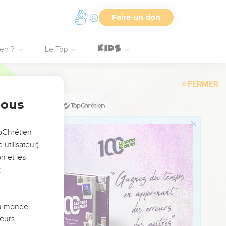
Faire un don
ien ?
Le Top
FERMER
nous
opChrétien
utilisateur)
n et les
:
 du monde…
eurs.