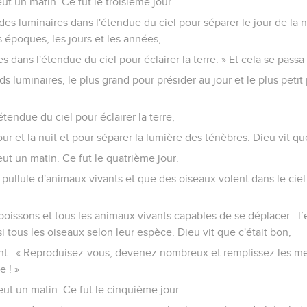
y eut un matin. Ce fut le troisième jour.
t des luminaires dans l'étendue du ciel pour séparer le jour de la nu
 époques, les jours et les années,
s dans l'étendue du ciel pour éclairer la terre. » Et cela se passa 
ds luminaires, le plus grand pour présider au jour et le plus petit 
étendue du ciel pour éclairer la terre,
ur et la nuit et pour séparer la lumière des ténèbres. Dieu vit qu
y eut un matin. Ce fut le quatrième jour.
u pullule d'animaux vivants et que des oiseaux volent dans le cie
poissons et tous les animaux vivants capables de se déplacer : l’
si tous les oiseaux selon leur espèce. Dieu vit que c'était bon,
sant : « Reproduisez-vous, devenez nombreux et remplissez les me
e ! »
 y eut un matin. Ce fut le cinquième jour.