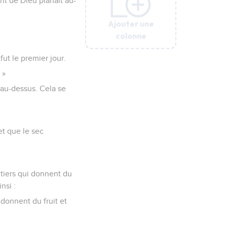
rit de Dieu planait au-
Ajouter une
Ajouter une
Ajouter une
colonne
colonne
colonne
 fut le premier jour.
 »
t au-dessus. Cela se
et que le sec
uitiers qui donnent du
nsi :
 donnent du fruit et