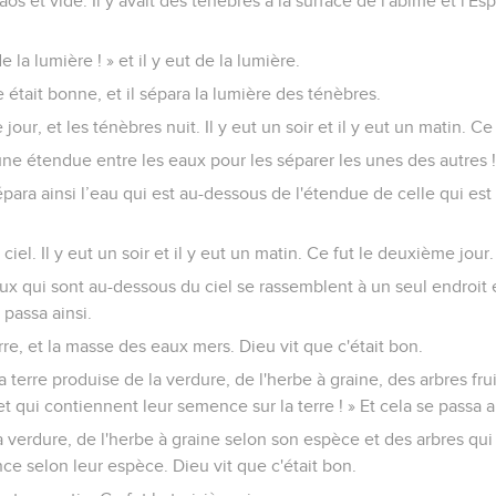
aos et vide. Il y avait des ténèbres à la surface de l'abîme et l'Esp
de la lumière ! » et il y eut de la lumière.
e était bonne, et il sépara la lumière des ténèbres.
jour, et les ténèbres nuit. Il y eut un soir et il y eut un matin. Ce
t une étendue entre les eaux pour les séparer les unes des autres !
sépara ainsi l’eau qui est au-dessous de l'étendue de celle qui es
iel. Il y eut un soir et il y eut un matin. Ce fut le deuxième jour.
aux qui sont au-dessous du ciel se rassemblent à un seul endroit 
 passa ainsi.
rre, et la masse des eaux mers. Dieu vit que c'était bon.
la terre produise de la verdure, de l'herbe à graine, des arbres fr
et qui contiennent leur semence sur la terre ! » Et cela se passa ai
la verdure, de l'herbe à graine selon son espèce et des arbres qui
e selon leur espèce. Dieu vit que c'était bon.