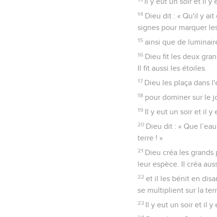
Il y eut un soir et il 
14
Dieu dit : « Qu'il y ai
signes pour marquer les
15
ainsi que de luminaire
16
Dieu fit les deux gran
Il fit aussi les étoiles.
17
Dieu les plaça dans l'
18
pour dominer sur le jo
19
Il y eut un soir et il 
20
Dieu dit : « Que l’ea
terre ! »
21
Dieu créa les grands 
leur espèce. Il créa aus
22
et il les bénit en di
se multiplient sur la terr
23
Il y eut un soir et il