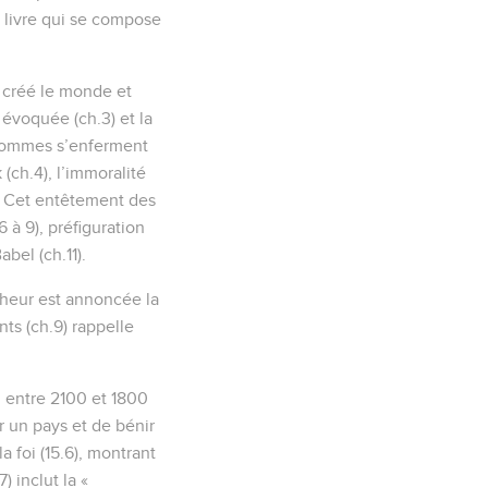
u livre qui se compose
a créé le monde et
 évoquée (ch.3) et la
 hommes s’enferment
(ch.4), l’immoralité
). Cet entêtement des
 à 9), préfiguration
bel (ch.11).
cheur est annoncée la
ts (ch.9) rappelle
u entre 2100 et 1800
r un pays et de bénir
a foi (15.6), montrant
 inclut la «