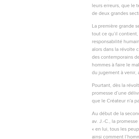
leurs erreurs, que le 
de deux grandes secti
La première grande se
tout ce qu’il contient
responsabilité humai
alors dans la révolte 
des contemporains de N
hommes à faire le mal 
du jugement à venir, a
Pourtant, dès la rév
promesse d’une délivr
que le Créateur n'a p
Au début de la second
av. J.-C., la promess
« en lui, tous les peu
ainsi comment l’homme 