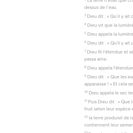
La terre n’était que ch
dessus de l’eau.
3
Dieu dit : « Qu’il y ait 
4
Dieu vit que la lumièr
5
Dieu appela la lumière 
6
Dieu dit : « Qu'il y ai
7
Dieu fit l'étendue et 
passa ainsi.
8
Dieu appela l'étendue c
9
Dieu dit : « Que les e
apparaisse ! » Et cela se
10
Dieu appela le sec te
11
Puis Dieu dit : « Que 
fruit selon leur espèce 
12
la terre produisit de 
contiennent leur semenc
13