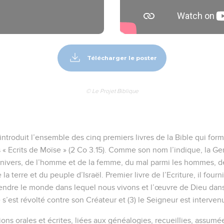
Télécharger le poster
© Le Projet Biblique
introduit l’ensemble des cinq premiers livres de la Bible qui for
 « Ecrits de Moïse » (2 Co 3.15). Comme son nom l’indique, la Ge
l’univers, de l’homme et de la femme, du mal parmi les hommes, d
la terre et du peuple d’Israël. Premier livre de l’Ecriture, il fournit
dre le monde dans lequel nous vivons et l’œuvre de Dieu dans l’h
 s’est révolté contre son Créateur et (3) le Seigneur est interven
itions orales et écrites, liées aux généalogies, recueillies, assumé