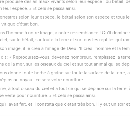
erre produise des animaux vivants selon leur espèce : du bétail, de
 leur espèce. » Et cela se passa ainsi.
errestres selon leur espèce, le bétail selon son espèce et tous les
vit que c'était bon.
sons l'homme à notre image, à notre ressemblance ! Qu'il domine s
iel, sur le bétail, sur toute la terre et sur tous les reptiles qui ram
on image, il le créa à l'image de Dieu. *Il créa l'homme et la fe
r dit : « Reproduisez-vous, devenez nombreux, remplissez la terre
 de la mer, sur les oiseaux du ciel et sur tout animal qui se dépla
 vous donne toute herbe à graine sur toute la surface de la terre, a
pépins ou noyau : ce sera votre nourriture.
rre, à tout oiseau du ciel et à tout ce qui se déplace sur la terre,
e verte pour nourriture. » Et cela se passa ainsi.
'il avait fait, et il constata que c'était très bon. Il y eut un soir e