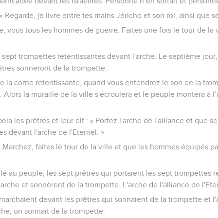
arricadée devant les Israélites. Personne n’en sortait et personne
 « Regarde, je livre entre tes mains Jéricho et son roi, ainsi que se
lle, vous tous les hommes de guerre. Faites une fois le tour de la v
 sept trompettes retentissantes devant l'arche. Le septième jour, 
prêtres sonneront de la trompette.
e la corne retentissante, quand vous entendrez le son de la trom
 Alors la muraille de la ville s'écroulera et le peuple montera à 
ela les prêtres et leur dit : « Portez l'arche de l'alliance et que s
s devant l'arche de l'Eternel. »
: « Marchez, faites le tour de la ville et que les hommes équipés p
é au peuple, les sept prêtres qui portaient les sept trompettes 
arche et sonnèrent de la trompette. L'arche de l'alliance de l'Etern
rchaient devant les prêtres qui sonnaient de la trompette et l'a
che, on sonnait de la trompette.