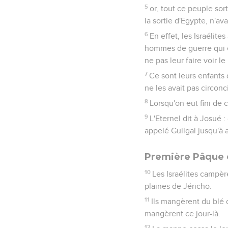
5
or, tout ce peuple sor
la sortie d'Egypte, n'ava
6
En effet, les Israélit
hommes de guerre qui éta
ne pas leur faire voir le
7
Ce sont leurs enfants q
ne les avait pas circonc
8
Lorsqu'on eut fini de c
9
L'Eternel dit à Josué :
appelé Guilgal jusqu'à 
Première Pâque 
10
Les Israélites campère
plaines de Jéricho.
11
Ils mangèrent du blé d
mangèrent ce jour-là.
12