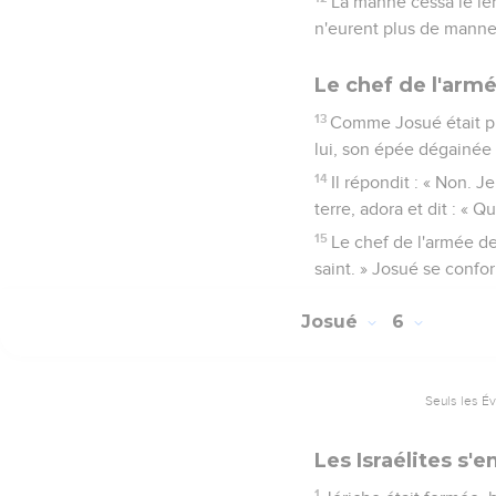
La manne cessa le le
n'eurent plus de manne
Le chef de l'arm
13
Comme Josué était pr
lui, son épée dégainée d
14
Il répondit : « Non. J
terre, adora et dit : « 
15
Le chef de l'armée de 
saint. » Josué se confo
Josué
6
Seuls les É
Les Israélites s'
1