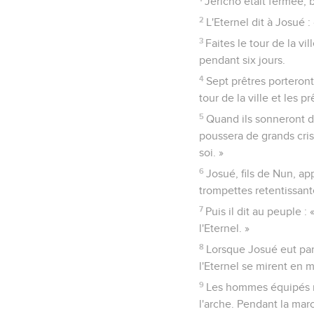
Jéricho était fermée, b
2
L'Eternel dit à Josué :
3
Faites le tour de la vi
pendant six jours.
4
Sept prêtres porteront
tour de la ville et les 
5
Quand ils sonneront d
poussera de grands cris.
soi. »
6
Josué, fils de Nun, app
trompettes retentissante
7
Puis il dit au peuple 
l'Eternel. »
8
Lorsque Josué eut parl
l'Eternel se mirent en m
9
Les hommes équipés ma
l'arche. Pendant la mar