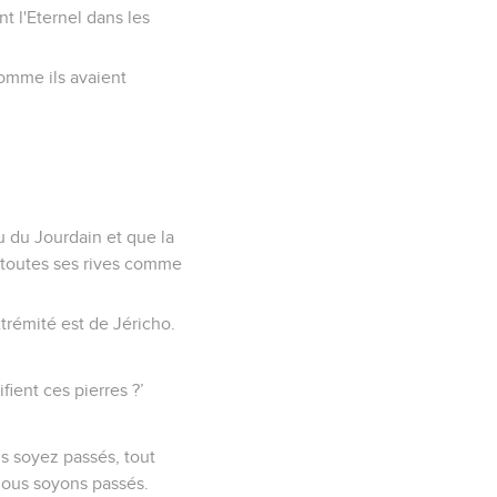
t l'Eternel dans les
 comme ils avaient
eu du Jourdain et que la
a toutes ses rives comme
xtrémité est de Jéricho.
fient ces pierres ?’
us soyez passés, tout
 nous soyons passés.