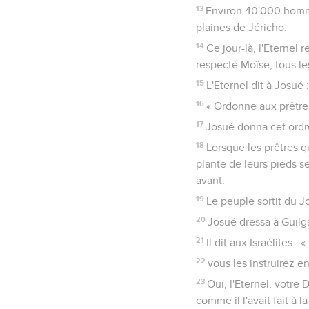
13
Environ 40'000 hommes
plaines de Jéricho.
14
Ce jour-là, l'Eternel 
respecté Moïse, tous les
15
L'Eternel dit à Josué 
16
« Ordonne aux prêtres
17
Josué donna cet ordre
18
Lorsque les prêtres qu
plante de leurs pieds s
avant.
19
Le peuple sortit du J
20
Josué dressa à Guilga
21
Il dit aux Israélites 
22
vous les instruirez en
23
Oui, l'Eternel, votre
comme il l'avait fait à