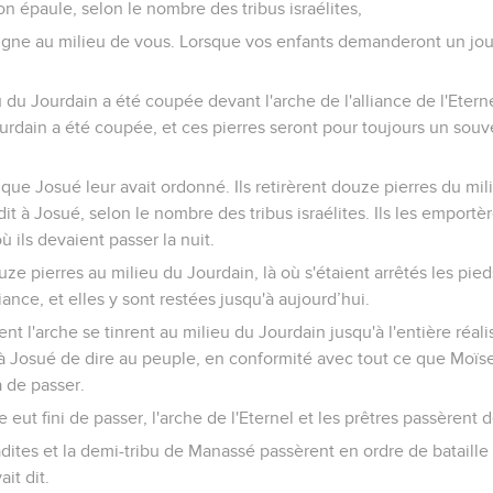
on épaule, selon le nombre des tribus israélites,
signe au milieu de vous. Lorsque vos enfants demanderont un jour
u du Jourdain a été coupée devant l'arche de l'alliance de l'Etern
ourdain a été coupée, et ces pierres seront pour toujours un souv
ce que Josué leur avait ordonné. Ils retirèrent douze pierres du mi
dit à Josué, selon le nombre des tribus israélites. Ils les emportè
ù ils devaient passer la nuit.
ze pierres au milieu du Jourdain, là où s'étaient arrêtés les pied
liance, et elles y sont restées jusqu'à aujourd’hui.
ent l'arche se tinrent au milieu du Jourdain jusqu'à l'entière réal
 à Josué de dire au peuple, en conformité avec tout ce que Moïse 
 de passer.
 eut fini de passer, l'arche de l'Eternel et les prêtres passèrent 
dites et la demi-tribu de Manassé passèrent en ordre de bataille d
it dit.