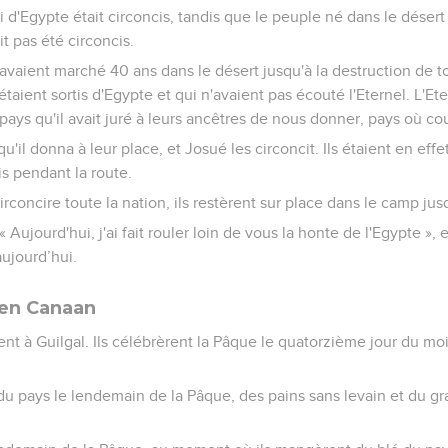
ti d'Egypte était circoncis, tandis que le peuple né dans le déser
it pas été circoncis.
es avaient marché 40 ans dans le désert jusqu'à la destruction de t
ient sortis d'Egypte et qui n'avaient pas écouté l'Eternel. L'Eter
 pays qu'il avait juré à leurs ancêtres de nous donner, pays où coul
u'il donna à leur place, et Josué les circoncit. Ils étaient en effe
is pendant la route.
irconcire toute la nation, ils restèrent sur place dans le camp jus
 « Aujourd'hui, j'ai fait rouler loin de vous la honte de l'Egypte », 
aujourd’hui.
en Canaan
nt à Guilgal. Ils célébrèrent la Pâque le quatorzième jour du mois
u pays le lendemain de la Pâque, des pains sans levain et du grai