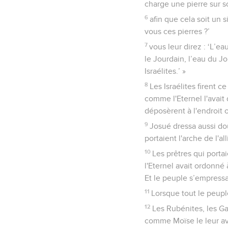
charge une pierre sur s
6
afin que cela soit un 
vous ces pierres ?’
7
vous leur direz : ‘L’ea
le Jourdain, l’eau du J
Israélites.’ »
8
Les Israélites firent 
comme l'Eternel l'avait 
déposèrent à l'endroit o
9
Josué dressa aussi dou
portaient l'arche de l'al
10
Les prêtres qui portai
l'Eternel avait ordonné
Et le peuple s’empressa
11
Lorsque tout le peuple
12
Les Rubénites, les Ga
comme Moïse le leur ava