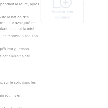
t pendant la route, après
Ajouter une
Ajouter une
Ajouter une
Ajouter une
Ajouter une
Ajouter une
colonne
colonne
colonne
colonne
colonne
colonne
oute la nation des
nel leur avait juré de
ent le lait et le miel.
t incirconcis, puisqu'on
qu'à leur guérison.
et cet endroit a été
, sur le soir, dans les
n rôti. Ils en