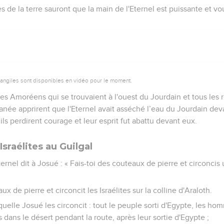
es de la terre sauront que la main de l'Eternel est puissante et v
vangiles sont disponibles en vidéo pour le moment.
des Amoréens qui se trouvaient à l'ouest du Jourdain et tous les
anée apprirent que l'Eternel avait asséché l’eau du Jourdain devan
, ils perdirent courage et leur esprit fut abattu devant eux.
Israélites au Guilgal
ternel dit à Josué : « Fais-toi des couteaux de pierre et circoncis
ux de pierre et circoncit les Israélites sur la colline d'Araloth.
aquelle Josué les circoncit : tout le peuple sorti d'Egypte, les 
 dans le désert pendant la route, après leur sortie d'Egypte ;