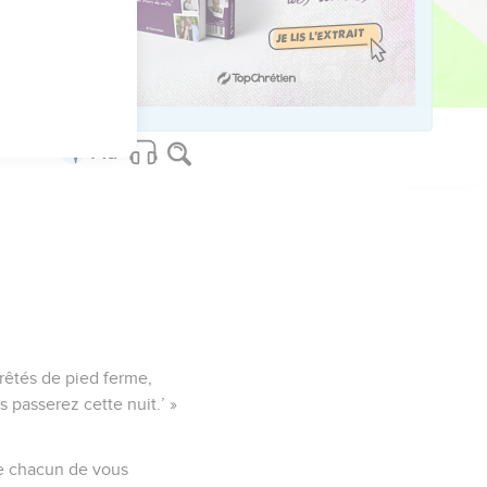
lle fut complètement
r le sec, au milieu du
ni de passer le Jourdain.
rrêtés de pied ferme,
passerez cette nuit.’ »
que chacun de vous