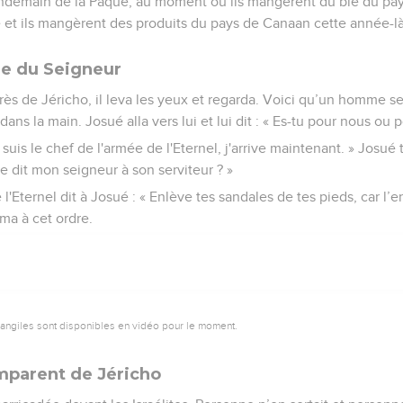
ndemain de la Pâque, au moment où ils mangèrent du blé du pays.
 et ils mangèrent des produits du pays de Canaan cette année-là
ée du Seigneur
ès de Jéricho, il leva les yeux et regarda. Voici qu’un homme s
ans la main. Josué alla vers lui et lui dit : « Es-tu pour nous ou
e suis le chef de l'armée de l'Eternel, j'arrive maintenant. » Josu
Que dit mon seigneur à son serviteur ? »
l'Eternel dit à Josué : « Enlève tes sandales de tes pieds, car l’en
rma à cet ordre.
vangiles sont disponibles en vidéo pour le moment.
emparent de Jéricho