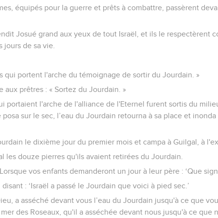
, équipés pour la guerre et prêts à combattre, passèrent devan
rendit Josué grand aux yeux de tout Israël, et ils le respectèrent
 jours de sa vie.
:
 qui portent l'arche du témoignage de sortir du Jourdain. »
 aux prêtres : « Sortez du Jourdain. »
i portaient l'arche de l'alliance de l'Eternel furent sortis du mili
e posa sur le sec, l’eau du Jourdain retourna à sa place et inond
ourdain le dixième jour du premier mois et campa à Guilgal, à l'e
l les douze pierres qu'ils avaient retirées du Jourdain.
: « Lorsque vos enfants demanderont un jour à leur père : ‘Que signi
 disant : ‘Israël a passé le Jourdain que voici à pied sec.’
 Dieu, a asséché devant vous l’eau du Jourdain jusqu'à ce que vo
 la mer des Roseaux, qu'il a asséchée devant nous jusqu'à ce que