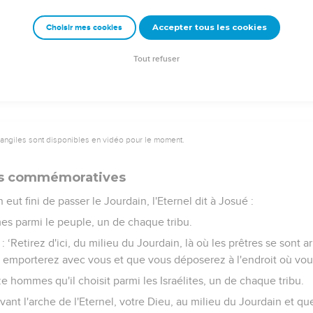
 à l’eau qui descendait vers la mer de la plaine, la mer Morte, e
 vis-à-vis de Jéricho.
Accepter tous les cookies
Choisir mes cookies
ent l'arche de l'alliance de l'Eternel s'arrêtèrent de pied ferme su
ut Israël passait à pied sec, jusqu'à ce que toute la nation ait fi
Tout refuser
vangiles sont disponibles en vidéo pour le moment.
es commémoratives
 eut fini de passer le Jourdain, l'Eternel dit à Josué :
s parmi le peuple, un de chaque tribu.
 ‘Retirez d'ici, du milieu du Jourdain, là où les prêtres se sont a
emporterez avec vous et que vous déposerez à l'endroit où vous 
 hommes qu'il choisit parmi les Israélites, un de chaque tribu.
 devant l'arche de l'Eternel, votre Dieu, au milieu du Jourdain et 