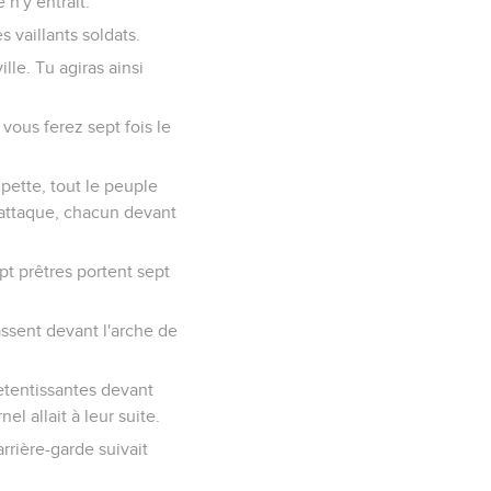
 n'y entrait.
s vaillants soldats.
ille. Tu agiras ainsi
vous ferez sept fois le
pette, tout le peuple
l’attaque, chacun devant
ept prêtres portent sept
assent devant l'arche de
retentissantes devant
el allait à leur suite.
rrière-garde suivait