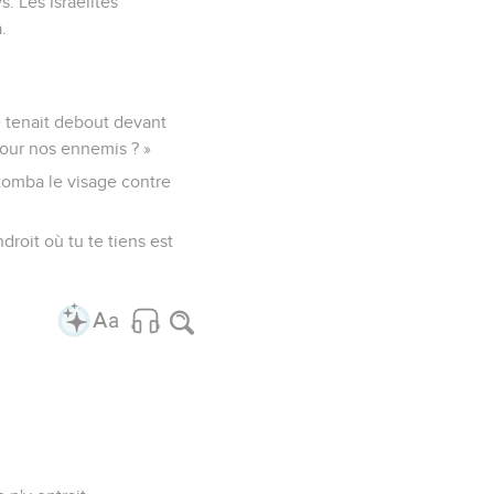
 Les Israélites
.
e tenait debout devant
 pour nos ennemis ? »
é tomba le visage contre
droit où tu te tiens est