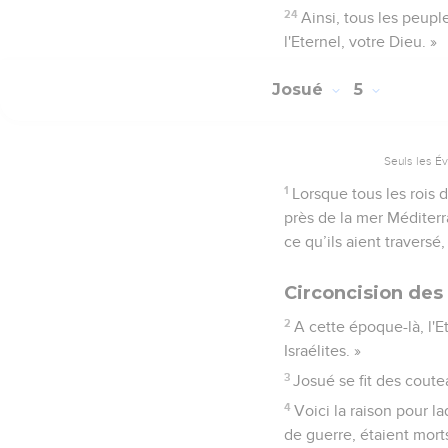
24
Ainsi, tous les peupl
l'Eternel, votre Dieu. »
Josué
5
Seuls les É
1
Lorsque tous les rois 
près de la mer Méditerr
ce qu’ils aient traversé
Circoncision des 
2
A cette époque-là, l'E
Israélites. »
3
Josué se fit des coutea
4
Voici la raison pour l
de guerre, étaient morts