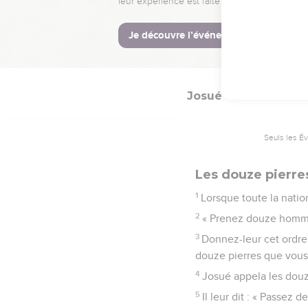
côté de Tsarthan. Quant
coupée. Le peuple passa
17
Les prêtres qui portai
Jourdain, pendant que to
Josué
4
Seuls les É
Les douze pierr
1
Lorsque toute la nation
2
« Prenez douze homme
3
Donnez-leur cet ordre :
douze pierres que vous 
4
Josué appela les douze
5
Il leur dit : « Passez