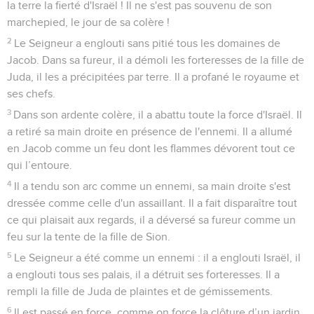
14
Je suis pour tout mon peuple un objet de moquerie, à
longueur de journée je suis l'objet de leurs chansons.
15
Il m'a rassasié d’herbes amères, il m'a enivré d'absinthe.
16
Il a cassé mes dents avec des cailloux, il m'a piétiné dans
la cendre.
17
Tu m'as enlevé la paix, j’ai oublié ce qu’est le bonheur.
18
Alors j'ai dit : « Je n’ai plus d’avenir, je n'ai plus
d'espérance en l'Eternel ! »
19
Souviens-toi de ma détresse et de ma misère, de
l'absinthe et du poison !
20
Moi, je m’en souviens bien et je sombre.
21
Voici ce que je veux méditer pour garder espoir :
22
les bontés de l'Eternel ne sont pas épuisées, ses
compassions ne prennent pas fin ;
23
elles se renouvellent chaque matin. Que ta fidélité est
grande !