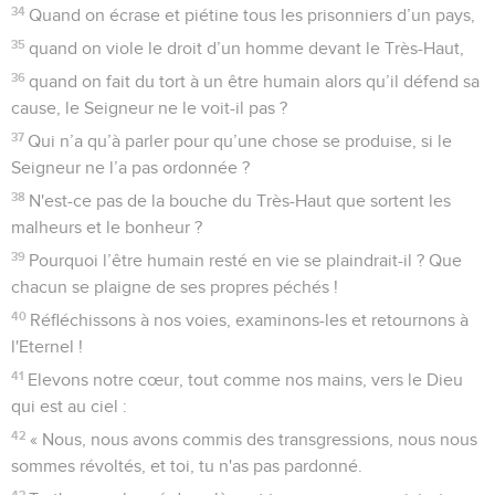
incapable de nous délivrer.
18
Ils nous ont pourchassés pour nous empêcher d'aller sur
nos places. Le terme de notre existence s’est approché,
notre vie a pris fin. Oui, le terme de notre existence est
arrivé !
19
Ceux qui nous poursuivaient étaient plus rapides que les
aigles du ciel. Ils nous ont talonnés sur les montagnes, ils
nous ont tendu des embuscades dans le désert.
20
Celui dont dépendait notre vie, celui que l'Eternel avait
désigné par onction, a été pris dans leurs pièges, lui à propos
duquel nous disions : « Nous vivrons sous son ombre parmi
les nations. »
21
Réjouis-toi, exprime ta joie, fille d'Edom, habitante du pays
d'Uts ! Vers toi aussi, la coupe passera : tu t'enivreras et tu
montreras ta nudité.
22
Fille de Sion, ta punition arrive à son terme : il ne t'enverra
plus en exil. Fille d'Edom, il interviendra contre ta faute, il