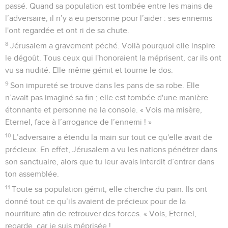
saveur ; ils n'ont pas dévoilé ta faute afin de changer ton sort.
Ils t'ont communiqué des messages mensongers et
trompeurs.
15
Tous les passants applaudissent en te voyant. Ils sifflent,
ils secouent leur tête au sujet de la fille de Jérusalem : « Est-
ce bien la ville que l’on présentait comme une beauté
parfaite, la joie de toute la terre ? »
16
Tous tes ennemis ouvrent la bouche contre toi, ils sifflent,
ils grincent des dents. Ils disent : « Nous l'avons engloutie !
C'est bien le jour que nous attendions. Nous l'avons atteint,
nous le voyons ! »
17
L'Eternel a mis en œuvre ce qu'il avait décidé. Il a accompli
sa parole, celle qu'il avait depuis longtemps ordonnée. Il a
démoli sans pitié, il a fait de toi la joie de l'ennemi, il a relevé
la force de tes adversaires.
18
Le cœur des vaincus crie vers le Seigneur. Muraille de la
fille de Sion, laisse couler tes larmes jour et nuit, comme un