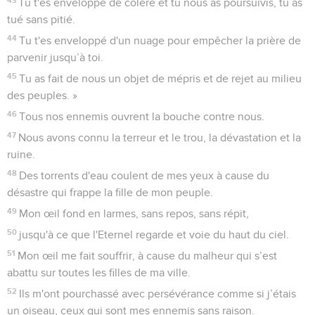
dévoilera tes péchés.
Lamentations
5
Seuls les Évangiles sont disponibles en vidéo pour le moment.
Fais-nous revenir à toi, Seigneur
1
Souviens-toi, Eternel, de ce qui nous est arrivé ! Regarde,
vois notre honte !
2
Notre héritage est passé à des étrangers, nos maisons sont
passées à des inconnus.
3
Nous sommes devenus orphelins, privés de père ; nos
mères sont comme des veuves.
4
Notre eau, nous devons la payer pour la boire ; notre bois,
nous devons l’acheter pour pouvoir en disposer.
5
Ceux qui nous persécutent sont sur notre dos. Nous