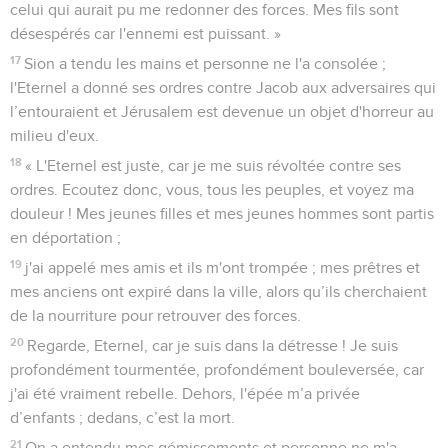
avec tendresse et que j’avais élevés, mon ennemi les a
exterminés. »
Lamentations
3
Seuls les Évangiles sont disponibles en vidéo pour le moment.
En pleine détresse une vraie raison
d'espérer
1
Je suis l'homme qui a vu la misère sous le bâton de sa
fureur.
2
Il m'a poussé, il m’a fait avancer dans les ténèbres, et non
dans la lumière.
3
Sans cesse il tourne et retourne sa main contre moi.
4
Il a fait dépérir ma chair et ma peau, il a brisé mes os.
5
Il a érigé des constructions contre moi, il m'a environné de