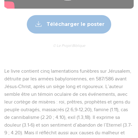
d’enfants ; dedans, c’est la mort.
21
On a entendu mes gémissements et personne ne m'a
consolée. Tous mes ennemis ont appris mon malheur, et ils
se sont réjouis de ce que tu en étais l’auteur. Tu as fait venir
le jour que tu avais annoncé. Qu’ils deviennent eux aussi
pareils à moi !
22
Que toute leur méchanceté vienne devant toi ! Traite-les
comme tu m'as traitée à cause de toutes mes transgressions,
car mes soupirs sont nombreux et mon cœur est souffrant ! »
Lamentations
2
Seuls les Évangiles sont disponibles en vidéo pour le moment.
Le Seigneur s'est conduit en ennemi de
Jérusalem