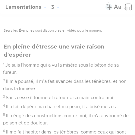
contre moi,
62
les discours de mes adversaires et les propos qu'ils
tenaient à longueur de journée contre moi.
63
Regarde : qu’ils restent assis ou se lèvent, ils se moquent
de moi dans leurs chansons.
64
Tu leur rendras ce qu’ils méritent, Eternel, conformément
à leur manière d’agir.
65
Tu les rendras obstinés, ta malédiction reposera contre
eux.
66
Dans ta colère tu les pourchasseras et tu les extermineras
de dessous le ciel, Eternel !
Lamentations
4
Seuls les Évangiles sont disponibles en vidéo pour le moment.