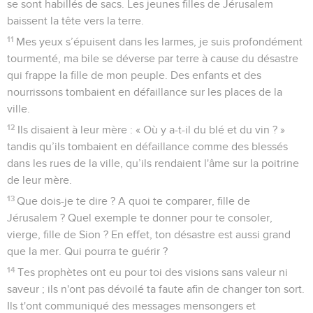
33
De fait, ce n'est pas de bon cœur qu'il humilie, qu'il cause
du chagrin aux hommes.
34
Quand on écrase et piétine tous les prisonniers d’un pays,
35
quand on viole le droit d’un homme devant le Très-Haut,
36
quand on fait du tort à un être humain alors qu’il défend sa
cause, le Seigneur ne le voit-il pas ?
37
Qui n’a qu’à parler pour qu’une chose se produise, si le
Seigneur ne l’a pas ordonnée ?
38
N'est-ce pas de la bouche du Très-Haut que sortent les
malheurs et le bonheur ?
39
Pourquoi l’être humain resté en vie se plaindrait-il ? Que
chacun se plaigne de ses propres péchés !
40
Réfléchissons à nos voies, examinons-les et retournons à
l'Eternel !
41
Elevons notre cœur, tout comme nos mains, vers le Dieu
qui est au ciel :
42