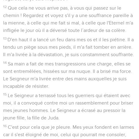
torrent ! Ne te donne aucun répit et que ton œil n'ait pas de
repos !
19
Lève-toi, crie ta détresse dans la nuit, au début de tes
insomnies ! Déverse ton cœur comme de l'eau devant le
Seigneur ! Lève tes mains vers lui pour la vie de tes enfants
qui meurent de faim à tous les coins de rue !
20
« Vois, Eternel ! Regarde qui tu as traité de cette manière !
Fallait-il que des femmes dévorent ceux qu’elles ont mis au
monde, les petits enfants dont elles ont pris soin avec
tendresse ? Fallait-il que prêtres et prophètes soient
massacrés dans le sanctuaire du Seigneur ?
21
Les enfants et les vieillards sont couchés par terre dans les
rues, mes jeunes filles et mes jeunes hommes sont tombés
sous les coups d'épée. Tu les as tués, le jour de ta colère, tu
les as massacrés sans pitié.
22
Tu convoques comme pour un jour de fête ceux qui me
terrorisent de tous côtés. Le jour de la colère de l’Eternel, il
n'y a eu ni rescapé ni survivant. Ceux dont j’avais pris soin