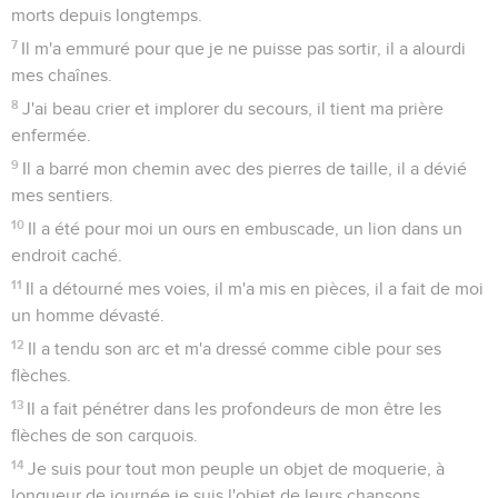
Les horreurs du siège de Jérusalem
1
Comment ! L'or perd de son éclat, l'or pur se ternit ! Les
pierres saintes se dispersent à tous les coins de rue !
2
Les fils de Sion étaient précieux, leur valeur était égale à
celle de l'or fin. Comment ! Les voilà considérés comme des
vases de terre, faits par les mains du potier !
3
Même les chacals présentent leurs mamelles pour allaiter
leurs petits, mais la fille de mon peuple est devenue aussi
cruelle que les autruches du désert.
4
La langue du nouveau-né s'attache à son palais, desséchée
par la soif. Les enfants demandent du pain et personne ne
leur en donne.
5
Ceux qui se nourrissaient des plats les plus raffinés sont
mourants dans les rues, ceux qui étaient habitués au luxe
embrassent les fumiers.
6
La faute de la fille de mon peuple est plus grande que le
péché de Sodome. Elle, elle a été détruite en un instant,