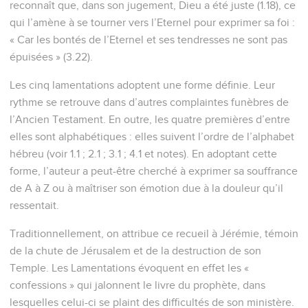
1
Comment ! A cause de sa colère, le Seigneur maintient de
sombres nuages sur la fille de Sion ! Il a précipité du ciel sur
la terre la fierté d'Israël ! Il ne s'est pas souvenu de son
marchepied, le jour de sa colère !
2
Le Seigneur a englouti sans pitié tous les domaines de
Jacob. Dans sa fureur, il a démoli les forteresses de la fille de
Juda, il les a précipitées par terre. Il a profané le royaume et
ses chefs.
3
Dans son ardente colère, il a abattu toute la force d'Israël. Il
a retiré sa main droite en présence de l'ennemi. Il a allumé
en Jacob comme un feu dont les flammes dévorent tout ce
qui l’entoure.
4
Il a tendu son arc comme un ennemi, sa main droite s'est
dressée comme celle d'un assaillant. Il a fait disparaître tout
ce qui plaisait aux regards, il a déversé sa fureur comme un
feu sur la tente de la fille de Sion.
5
Le Seigneur a été comme un ennemi : il a englouti Israël, il
a englouti tous ses palais, il a détruit ses forteresses. Il a