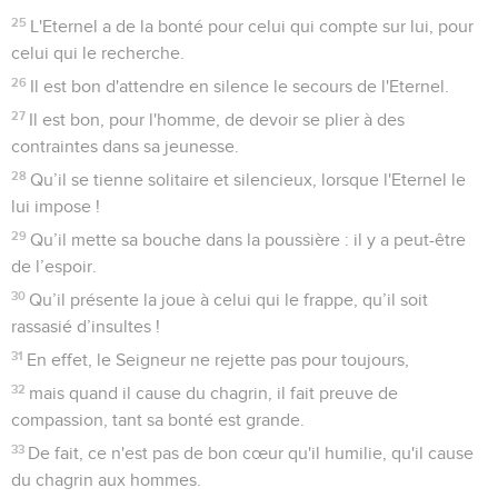
12
Ni les rois de la terre ni aucun des habitants du monde
n'auraient pu croire que l'adversaire, l'ennemi, franchirait les
portes de Jérusalem.
13
Tout cela est arrivé à cause des péchés de ses prophètes,
des fautes commises par ses prêtres, parce qu’ils ont versé le
sang d’hommes justes dans la ville.
14
Ils erraient, aveugles, dans les rues, souillés de sang. On
ne pouvait pas toucher leurs habits.
15
« Eloignez-vous, impurs ! leur criait-on. Eloignez-vous,
éloignez-vous, ne nous touchez pas ! » Ils sont en fuite, ils
errent çà et là. On dit parmi les nations : « Ils ne séjourneront
pas plus longtemps chez nous ! »
16
L'Eternel les a éparpillés, il ne veut plus les voir. Les
prêtres n’ont pas été respectés, on n’a pas fait grâce aux
anciens.
17
Nos yeux s’épuisaient encore à guetter un secours qui ne
venait pas, notre regard s’était tourné vers une nation