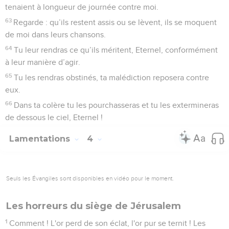
14
Les anciens ont déserté les portes de la ville, les jeunes
hommes ont arrêté de chanter.
15
La joie a disparu de notre cœur, le deuil a remplacé nos
danses.
16
La couronne qui était sur notre tête est tombée. Malheur à
nous, parce que nous avons péché !
17
Si notre cœur est souffrant, si nos yeux sont obscurcis,
18
c'est parce que le mont Sion est dévasté et que les
renards y rôdent.
19
Toi, Eternel, tu règnes pour toujours, ton trône subsiste de
génération en génération.
20
Pourquoi nous oublier définitivement, nous abandonner
pendant si longtemps ?
21
Fais-nous revenir vers toi, Eternel, et nous reviendrons !
Donne-nous encore des jours pareils à ceux du passé !
22
Nous aurais-tu entièrement rejetés ? Serais-tu irrité contre