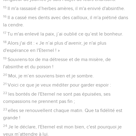
sans que personne n’ait eu besoin de lever la main contre
elle.
7
Ses hommes consacrés étaient plus éclatants que la neige,
plus blancs que le lait ; ils avaient le teint plus rose que le
corail, leur figure était comme le saphir.
8
Leur aspect est devenu plus sombre que le noir, on ne les
reconnaît pas dans les rues. Ils n’ont plus que la peau sur les
os, sèche comme du bois.
9
Les victimes de l'épée sont plus heureuses que celles de la
famine : elles, elles se liquéfient, affaiblies par l’absence du
produit des champs.
10
Malgré leur tendresse, de leurs propres mains des femmes
ont fait cuire leurs enfants pour qu’ils leur servent de
nourriture, à cause du désastre qui frappe la fille de mon
peuple.
11
L'Eternel est allé jusqu’au bout de sa fureur, il a déversé
toute l’ardeur de sa colère et il a allumé dans Sion un feu qui
a dévoré ses fondations.