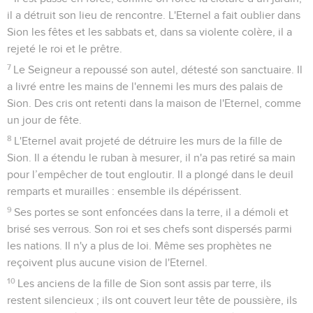
24
Je le déclare, l'Eternel est mon bien, c'est pourquoi je
veux m’attendre à lui.
25
L'Eternel a de la bonté pour celui qui compte sur lui, pour
celui qui le recherche.
26
Il est bon d'attendre en silence le secours de l'Eternel.
27
Il est bon, pour l'homme, de devoir se plier à des
contraintes dans sa jeunesse.
28
Qu’il se tienne solitaire et silencieux, lorsque l'Eternel le
lui impose !
29
Qu’il mette sa bouche dans la poussière : il y a peut-être
de l’espoir.
30
Qu’il présente la joue à celui qui le frappe, qu’il soit
rassasié d’insultes !
31
En effet, le Seigneur ne rejette pas pour toujours,
32
mais quand il cause du chagrin, il fait preuve de
compassion, tant sa bonté est grande.