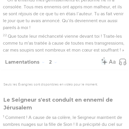
poison et de douleur.
6
Il me fait habiter dans les ténèbres, comme ceux qui sont
morts depuis longtemps.
7
Il m'a emmuré pour que je ne puisse pas sortir, il a alourdi
mes chaînes.
8
J'ai beau crier et implorer du secours, il tient ma prière
enfermée.
9
Il a barré mon chemin avec des pierres de taille, il a dévié
mes sentiers.
10
Il a été pour moi un ours en embuscade, un lion dans un
endroit caché.
11
Il a détourné mes voies, il m'a mis en pièces, il a fait de moi
un homme dévasté.
12
Il a tendu son arc et m'a dressé comme cible pour ses
flèches.
13
Il a fait pénétrer dans les profondeurs de mon être les
flèches de son carquois.