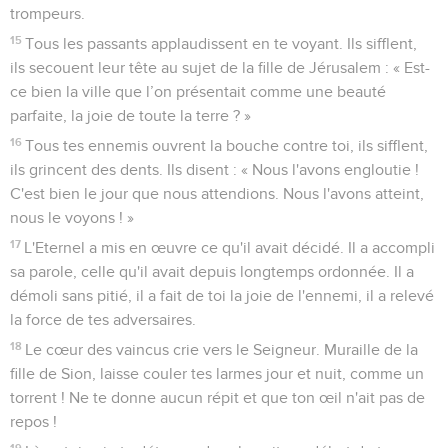
« Nous, nous avons commis des transgressions, nous nous
sommes révoltés, et toi, tu n'as pas pardonné.
43
Tu t'es enveloppé de colère et tu nous as poursuivis, tu as
tué sans pitié.
44
Tu t'es enveloppé d'un nuage pour empêcher la prière de
parvenir jusqu’à toi.
45
Tu as fait de nous un objet de mépris et de rejet au milieu
des peuples. »
46
Tous nos ennemis ouvrent la bouche contre nous.
47
Nous avons connu la terreur et le trou, la dévastation et la
ruine.
48
Des torrents d'eau coulent de mes yeux à cause du
désastre qui frappe la fille de mon peuple.
49
Mon œil fond en larmes, sans repos, sans répit,
50
jusqu'à ce que l'Eternel regarde et voie du haut du ciel.
51
Mon œil me fait souffrir, à cause du malheur qui s’est
abattu sur toutes les filles de ma ville.