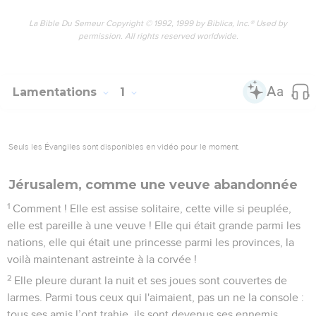
rempli la fille de Juda de plaintes et de gémissements.
6
Il est passé en force, comme on force la clôture d’un jardin,
il a détruit son lieu de rencontre. L'Eternel a fait oublier dans
Sion les fêtes et les sabbats et, dans sa violente colère, il a
rejeté le roi et le prêtre.
7
Le Seigneur a repoussé son autel, détesté son sanctuaire. Il
a livré entre les mains de l'ennemi les murs des palais de
Sion. Des cris ont retenti dans la maison de l'Eternel, comme
un jour de fête.
8
L'Eternel avait projeté de détruire les murs de la fille de
Sion. Il a étendu le ruban à mesurer, il n'a pas retiré sa main
pour l’empêcher de tout engloutir. Il a plongé dans le deuil
remparts et murailles : ensemble ils dépérissent.
9
Ses portes se sont enfoncées dans la terre, il a démoli et
brisé ses verrous. Son roi et ses chefs sont dispersés parmi
les nations. Il n'y a plus de loi. Même ses prophètes ne
reçoivent plus aucune vision de l'Eternel.