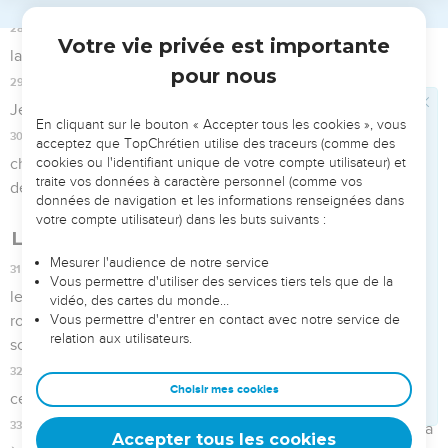
donné tout ce qu’ils avaient de précieux pour de la
nourriture afin de retrouver des forces. « Vois, Eternel,
regarde, car je suis méprisée !
12
Que cela ne vous arrive pas, à vous qui passez sur le
chemin ! Regardez et voyez s'il y a une souffrance pareille à
la mienne, à celle qui me fait si mal, à celle que l'Eternel m'a
infligée le jour où il a déversé toute l’ardeur de sa colère.
13
D'en haut il a lancé un feu dans mes os et il les piétine. Il a
tendu un piège sous mes pieds, il m'a fait tomber en arrière.
Il m'a livrée à la dévastation, je suis constamment souffrante.
14
Sa main a fait de mes transgressions une charge, elles se
sont entremêlées, hissées sur ma nuque. Il a brisé ma force.
Le Seigneur m'a livrée entre des mains auxquelles je suis
incapable de résister.
15
Le Seigneur a terrassé tous les guerriers qui étaient avec
moi, il a convoqué contre moi un rassemblement pour briser
mes jeunes hommes. Le Seigneur a écrasé au pressoir la
jeune fille, la fille de Juda.