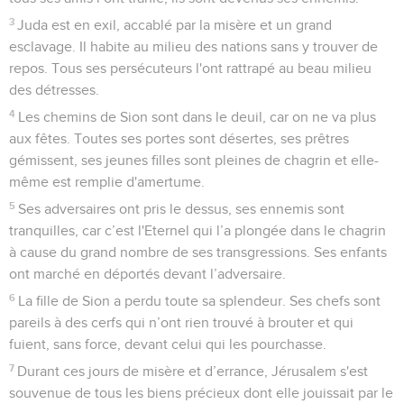
10
Les anciens de la fille de Sion sont assis par terre, ils
restent silencieux ; ils ont couvert leur tête de poussière, ils
se sont habillés de sacs. Les jeunes filles de Jérusalem
baissent la tête vers la terre.
11
Mes yeux s’épuisent dans les larmes, je suis profondément
tourmenté, ma bile se déverse par terre à cause du désastre
qui frappe la fille de mon peuple. Des enfants et des
nourrissons tombaient en défaillance sur les places de la
ville.
12
Ils disaient à leur mère : « Où y a-t-il du blé et du vin ? »
tandis qu’ils tombaient en défaillance comme des blessés
dans les rues de la ville, qu’ils rendaient l'âme sur la poitrine
de leur mère.
13
Que dois-je te dire ? A quoi te comparer, fille de
Jérusalem ? Quel exemple te donner pour te consoler,
vierge, fille de Sion ? En effet, ton désastre est aussi grand
que la mer. Qui pourra te guérir ?
14
Tes prophètes ont eu pour toi des visions sans valeur ni