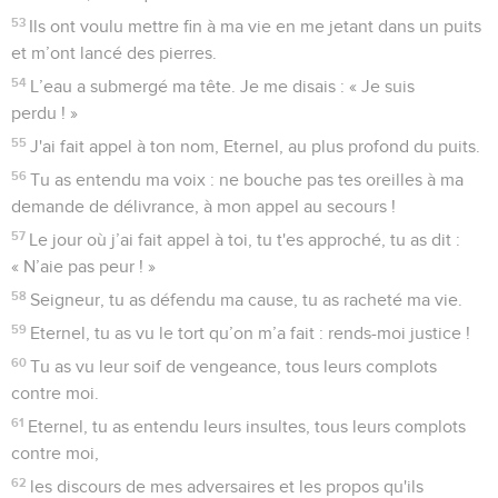
sommes épuisés, nous n'avons pas de repos.
6
Nous avons tendu la main vers l'Egypte, vers l'Assyrie, pour
manger à notre faim.
7
Nos pères ont péché, ils ne sont plus là, et c'est nous qui
supportons les conséquences de leurs fautes.
8
Des esclaves dominent sur nous et il n’y a personne pour
nous arracher à leur pouvoir.
9
Nous risquons notre vie pour chercher de la nourriture à
cause des attaques provenant du désert.
10
Notre peau est bouillante comme un four à cause des
brûlures de la faim.
11
Ils ont violé des femmes dans Sion, des jeunes filles dans
les villes de Juda.
12
Des chefs ont été pendus par les mains, la personne des
anciens n'a pas été respectée.
13
Des jeunes hommes ont dû porter la pierre à moudre, des
enfants ont trébuché sous des fardeaux de bois.