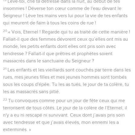
52
Ils m'ont pourchassé avec persévérance comme si j’étais
un oiseau, ceux qui sont mes ennemis sans raison.
53
Ils ont voulu mettre fin à ma vie en me jetant dans un puits
et m’ont lancé des pierres.
54
L’eau a submergé ma tête. Je me disais : « Je suis
perdu ! »
55
J'ai fait appel à ton nom, Eternel, au plus profond du puits.
56
Tu as entendu ma voix : ne bouche pas tes oreilles à ma
demande de délivrance, à mon appel au secours !
57
Le jour où j’ai fait appel à toi, tu t'es approché, tu as dit :
« N’aie pas peur ! »
58
Seigneur, tu as défendu ma cause, tu as racheté ma vie.
59
Eternel, tu as vu le tort qu’on m’a fait : rends-moi justice !
60
Tu as vu leur soif de vengeance, tous leurs complots
contre moi.
61
Eternel, tu as entendu leurs insultes, tous leurs complots