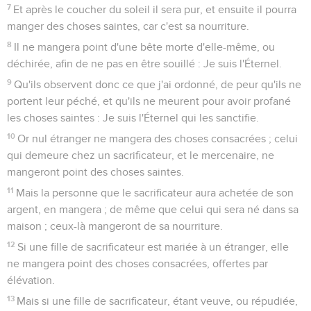
7
Et après le coucher du soleil il sera pur, et ensuite il pourra
manger des choses saintes, car c'est sa nourriture.
8
Il ne mangera point d'une bête morte d'elle-même, ou
déchirée, afin de ne pas en être souillé : Je suis l'Éternel.
9
Qu'ils observent donc ce que j'ai ordonné, de peur qu'ils ne
portent leur péché, et qu'ils ne meurent pour avoir profané
les choses saintes : Je suis l'Éternel qui les sanctifie.
10
Or nul étranger ne mangera des choses consacrées ; celui
qui demeure chez un sacrificateur, et le mercenaire, ne
mangeront point des choses saintes.
11
Mais la personne que le sacrificateur aura achetée de son
argent, en mangera ; de même que celui qui sera né dans sa
maison ; ceux-là mangeront de sa nourriture.
12
Si une fille de sacrificateur est mariée à un étranger, elle
ne mangera point des choses consacrées, offertes par
élévation.
13
Mais si une fille de sacrificateur, étant veuve, ou répudiée,