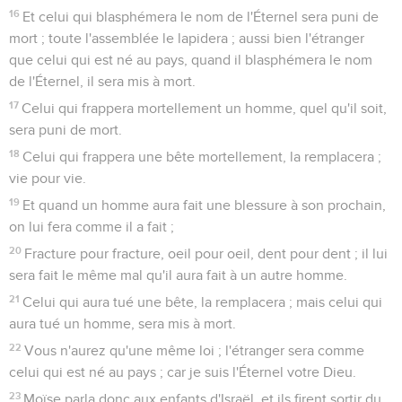
16
Et celui qui blasphémera le nom de l'Éternel sera puni de
mort ; toute l'assemblée le lapidera ; aussi bien l'étranger
que celui qui est né au pays, quand il blasphémera le nom
de l'Éternel, il sera mis à mort.
17
Celui qui frappera mortellement un homme, quel qu'il soit,
sera puni de mort.
18
Celui qui frappera une bête mortellement, la remplacera ;
vie pour vie.
19
Et quand un homme aura fait une blessure à son prochain,
on lui fera comme il a fait ;
20
Fracture pour fracture, oeil pour oeil, dent pour dent ; il lui
sera fait le même mal qu'il aura fait à un autre homme.
21
Celui qui aura tué une bête, la remplacera ; mais celui qui
aura tué un homme, sera mis à mort.
22
Vous n'aurez qu'une même loi ; l'étranger sera comme
celui qui est né au pays ; car je suis l'Éternel votre Dieu.
23
Moïse parla donc aux enfants d'Israël, et ils firent sortir du