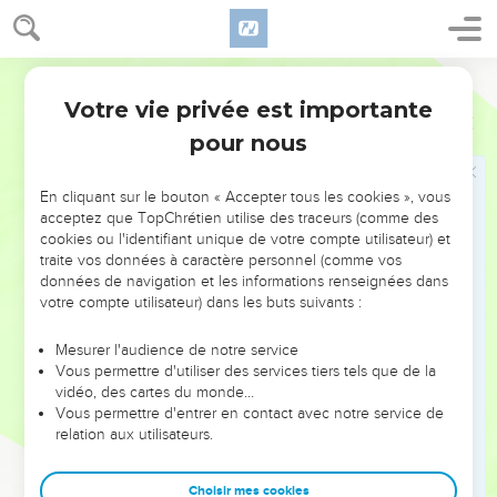
b. Cas d'empêchement au sacerdoce
16
L'Éternel parla encore à Moïse, en disant :
Ostervald
17
Parle à Aaron, et dis-lui : L'homme de ta race, dans vos
Votre vie privée est importante
Lévitique
21
générations, qui aura un défaut corporel, ne s'approchera
pour nous
point pour offrir le pain de son Dieu ;
18
Car tout homme qui aura un défaut n'approchera pas : un
En cliquant sur le bouton « Accepter tous les cookies », vous
homme aveugle, ou boiteux, ou camus, ou qui aura quelque
acceptez que TopChrétien utilise des traceurs (comme des
membre disproportionné ;
cookies ou l'identifiant unique de votre compte utilisateur) et
traite vos données à caractère personnel (comme vos
19
Ou un homme qui aura une fracture au pied ou à la main ;
données de navigation et les informations renseignées dans
20
Ou qui sera bossu ou grêlé, ou qui aura une tache à l'oeil,
votre compte utilisateur) dans les buts suivants :
ou qui aura la gale ou une dartre ou les testicules écrasés.
Mesurer l'audience de notre service
21
Tout homme, de la postérité d'Aaron le sacrificateur, qui
Vous permettre d'utiliser des services tiers tels que de la
aura un défaut, ne s'approchera point pour offrir les sacrifices
vidéo, des cartes du monde…
Vous permettre d'entrer en contact avec notre service de
faits par le feu à l'Éternel ; il y a un défaut en lui ; il ne
relation aux utilisateurs.
s'approchera point pour offrir le pain de son Dieu.
22
Il pourra bien manger le pain de son Dieu, des choses très
Choisir mes cookies