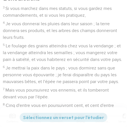
3
Si vous marchez dans mes statuts, si vous gardez mes
commandements, et si vous les pratiquez,
4
Je vous donnerai les pluies dans leur saison ; la terre
donnera ses produits, et les arbres des champs donneront
leurs fruits.
5
Le foulage des grains atteindra chez vous la vendange ; et
la vendange atteindra les semailles ; vous mangerez votre
pain à satiété, et vous habiterez en sécurité dans votre pays.
6
Je mettrai la paix dans le pays ; vous dormirez sans que
personne vous épouvante ; je ferai disparaître du pays les
mauvaises bêtes, et l'épée ne passera point par votre pays.
7
Mais vous poursuivrez vos ennemis, et ils tomberont
devant vous par l'épée.
8
Cinq d'entre vous en poursuivront cent, et cent d'entre
vous en poursuivront dix mille, et vos ennemis tomberont
devant vous par l'épée.
Contenus
Versions
Commentaires
Strong
Dictionnaire
9