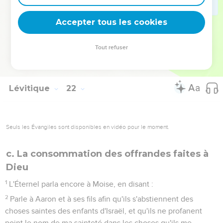
saintes, et des choses consacrées ;
23
Mais il n'ira point vers le voile, et ne s'approchera point de
Accepter tous les cookies
l'autel, car il y a un défaut en lui ; il ne profanera point mes
sanctuaires, car je suis l'Éternel qui les sanctifie.
Tout refuser
24
Moïse parla ainsi à Aaron et à ses fils, et à tous les enfants
d'Israël.
Lévitique
22
Seuls les Évangiles sont disponibles en vidéo pour le moment.
c. La consommation des offrandes faites à
Dieu
1
L'Éternel parla encore à Moise, en disant :
2
Parle à Aaron et à ses fils afin qu'ils s'abstiennent des
choses saintes des enfants d'Israël, et qu'ils ne profanent
point le nom de ma sainteté dans les choses qu'ils me