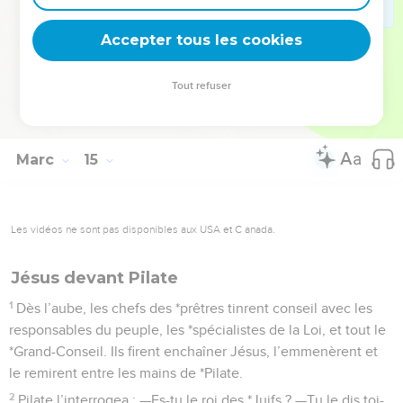
ne chante deux fois, tu m’auras renié trois fois. » Et il fondit
Accepter tous les cookies
en larmes.
La Bible Du Semeur Copyright © 1992, 1999 by Biblica, Inc.® Used by permission.
Tout refuser
All rights reserved worldwide.
Marc
15
Les vidéos ne sont pas disponibles aux USA et C anada.
Jésus devant Pilate
1
Dès l’aube, les chefs des *prêtres tinrent conseil avec les
responsables du peuple, les *spécialistes de la Loi, et tout le
*Grand-Conseil. Ils firent enchaîner Jésus, l’emmenèrent et
le remirent entre les mains de *Pilate.
2
Pilate l’interrogea : —Es-tu le roi des *Juifs ? —Tu le dis toi-