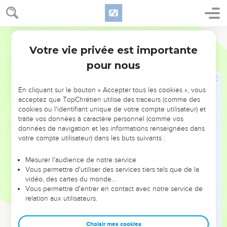
66
Pendant ce temps, Pierre était en bas dans la cour
intérieure. Une des servantes du *grand-prêtre arriva ;
Semeur
67
elle vit Pierre qui se chauffait et le dévisagea ; elle lui dit :
Votre vie privée est importante
Marc
14
—Toi aussi, tu étais avec ce Jésus, ce Nazaréen !
pour nous
68
Mais Pierre le nia en disant : —Je ne vois pas, je ne
comprends pas ce que tu veux dire. Puis il sortit de la cour et
En cliquant sur le bouton « Accepter tous les cookies », vous
entra dans le vestibule. Alors un coq chanta.
acceptez que TopChrétien utilise des traceurs (comme des
69
Mais la servante le vit et recommença à dire à ceux qui se
cookies ou l'identifiant unique de votre compte utilisateur) et
traite vos données à caractère personnel (comme vos
trouvaient là : —Il fait aussi partie de ces gens-là.
données de navigation et les informations renseignées dans
70
Il le nia de nouveau. Peu après, ceux qui se trouvaient là
votre compte utilisateur) dans les buts suivants :
redirent à Pierre : —C’est sûr : tu fais partie de ces gens.
D’ailleurs, tu es Galiléen.
Mesurer l'audience de notre service
Vous permettre d'utiliser des services tiers tels que de la
71
Alors il déclara : —Je le jure, et que Dieu me condamne si
vidéo, des cartes du monde…
ce n’est pas vrai, je ne connais pas l’homme dont vous
Vous permettre d'entrer en contact avec notre service de
relation aux utilisateurs.
parlez !
72
Aussitôt, pour la seconde fois, un coq chanta. Alors, Pierre
Choisir mes cookies
se souvint de ce que Jésus lui avait dit : « Avant que le coq