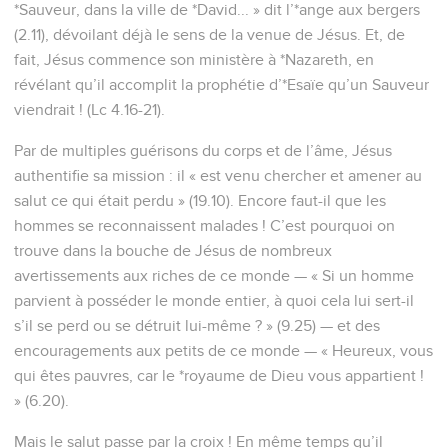
*Sauveur, dans la ville de *David... » dit l’*ange aux bergers
(2.11), dévoilant déjà le sens de la venue de Jésus. Et, de
fait, Jésus commence son ministère à *Nazareth, en
révélant qu’il accomplit la prophétie d’*Esaïe qu’un Sauveur
viendrait ! (Lc 4.16-21).
Par de multiples guérisons du corps et de l’âme, Jésus
authentifie sa mission : il « est venu chercher et amener au
salut ce qui était perdu » (19.10). Encore faut-il que les
hommes se reconnaissent malades ! C’est pourquoi on
trouve dans la bouche de Jésus de nombreux
avertissements aux riches de ce monde — « Si un homme
parvient à posséder le monde entier, à quoi cela lui sert-il
s’il se perd ou se détruit lui-même ? » (9.25) — et des
encouragements aux petits de ce monde — « Heureux, vous
qui êtes pauvres, car le *royaume de Dieu vous appartient !
» (6.20).
Mais le salut passe par la croix ! En même temps qu’il