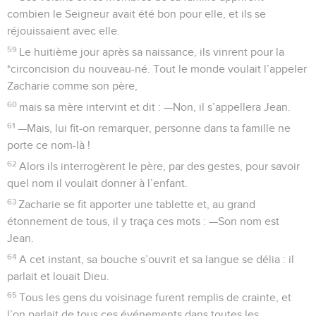
combien le Seigneur avait été bon pour elle, et ils se
réjouissaient avec elle.
59
Le huitième jour après sa naissance, ils vinrent pour la
*circoncision du nouveau-né. Tout le monde voulait l’appeler
Zacharie comme son père,
60
mais sa mère intervint et dit : —Non, il s’appellera Jean.
61
—Mais, lui fit-on remarquer, personne dans ta famille ne
porte ce nom-là !
62
Alors ils interrogèrent le père, par des gestes, pour savoir
quel nom il voulait donner à l’enfant.
63
Zacharie se fit apporter une tablette et, au grand
étonnement de tous, il y traça ces mots : —Son nom est
Jean.
64
A cet instant, sa bouche s’ouvrit et sa langue se délia : il
parlait et louait Dieu.
65
Tous les gens du voisinage furent remplis de crainte, et
l’on parlait de tous ces événements dans toutes les