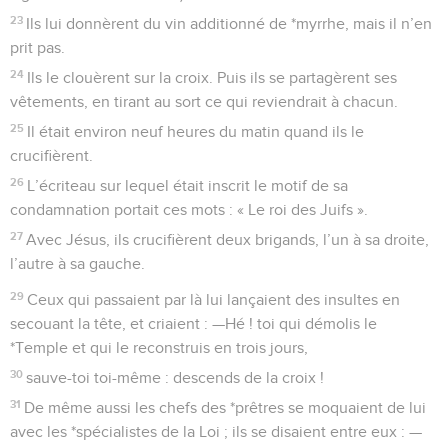
23
Ils lui donnèrent du vin additionné de *myrrhe, mais il n’en
prit pas.
24
Ils le clouèrent sur la croix. Puis ils se partagèrent ses
vêtements, en tirant au sort ce qui reviendrait à chacun.
25
Il était environ neuf heures du matin quand ils le
crucifièrent.
26
L’écriteau sur lequel était inscrit le motif de sa
condamnation portait ces mots : « Le roi des Juifs ».
27
Avec Jésus, ils crucifièrent deux brigands, l’un à sa droite,
l’autre à sa gauche.
29
Ceux qui passaient par là lui lançaient des insultes en
secouant la tête, et criaient : —Hé ! toi qui démolis le
*Temple et qui le reconstruis en trois jours,
30
sauve-toi toi-même : descends de la croix !
31
De même aussi les chefs des *prêtres se moquaient de lui
avec les *spécialistes de la Loi ; ils se disaient entre eux : —