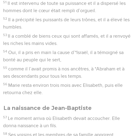
51
Il est intervenu de toute sa puissance et il a dispersé les
hommes dont le cœur était rempli d’orgueil.
52
Il a précipité les puissants de leurs trônes, et il a élevé les
humbles.
53
Il a comblé de biens ceux qui sont affamés, et il a renvoyé
les riches les mains vides.
54
Oui, il a pris en main la cause d’*Israël, il a témoigné sa
bonté au peuple qui le sert,
55
comme il l’avait promis à nos ancêtres, à *Abraham et à
ses descendants pour tous les temps.
56
Marie resta environ trois mois avec Elisabeth, puis elle
retourna chez elle.
La naissance de Jean-Baptiste
57
Le moment arriva où Elisabeth devait accoucher. Elle
donna naissance à un fils.
58
Ses voisins et les membres de sa famille apprirent