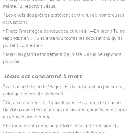
même, lui répondit Jésus.
3
Les chefs des prêtres portèrent contre lui de nombreuses
accusations.
4
Pilate l’interrogea de nouveau et lui dit : —Eh bien ! Tu ne
réponds rien ? Tu as entendu toutes les accusations qu’ils
portent contre toi ?
5
Mais, au grand étonnement de Pilate, Jésus ne répondit
plus rien.
Jésus est condamné à mort
6
A chaque fête de la *Pâque, Pilate relâchait un prisonnier,
celui que le peuple réclamait.
7
Or, à ce moment-là, il y avait sous les verrous le nommé
Barabbas avec les agitateurs qui avaient commis un meurtre
au cours d’une émeute.
8
La foule monta donc au prétoire et se mit à réclamer la
faveur que le gouverneur lui accordait d’habitude.