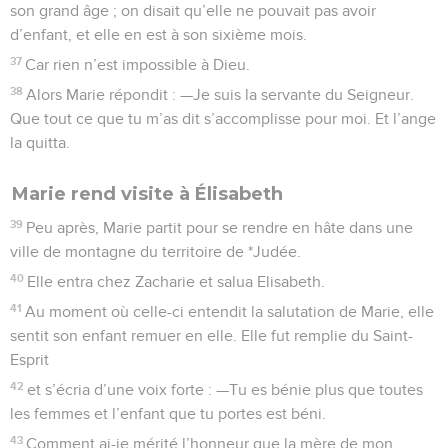
son grand âge ; on disait qu’elle ne pouvait pas avoir
d’enfant, et elle en est à son sixième mois.
37
Car rien n’est impossible à Dieu.
38
Alors Marie répondit : —Je suis la servante du Seigneur.
Que tout ce que tu m’as dit s’accomplisse pour moi. Et l’ange
la quitta.
Marie rend visite à Élisabeth
39
Peu après, Marie partit pour se rendre en hâte dans une
ville de montagne du territoire de *Judée.
40
Elle entra chez Zacharie et salua Elisabeth.
41
Au moment où celle-ci entendit la salutation de Marie, elle
sentit son enfant remuer en elle. Elle fut remplie du Saint-
Esprit
42
et s’écria d’une voix forte : —Tu es bénie plus que toutes
les femmes et l’enfant que tu portes est béni.
43
Comment ai-je mérité l’honneur que la mère de mon