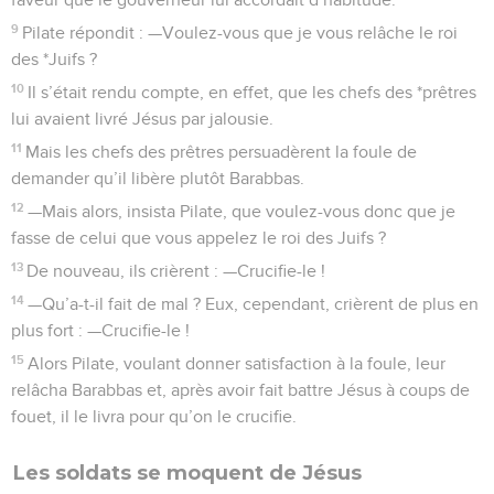
9
Pilate répondit : —Voulez-vous que je vous relâche le roi
des *Juifs ?
10
Il s’était rendu compte, en effet, que les chefs des *prêtres
lui avaient livré Jésus par jalousie.
11
Mais les chefs des prêtres persuadèrent la foule de
demander qu’il libère plutôt Barabbas.
12
—Mais alors, insista Pilate, que voulez-vous donc que je
fasse de celui que vous appelez le roi des Juifs ?
13
De nouveau, ils crièrent : —Crucifie-le !
14
—Qu’a-t-il fait de mal ? Eux, cependant, crièrent de plus en
plus fort : —Crucifie-le !
15
Alors Pilate, voulant donner satisfaction à la foule, leur
relâcha Barabbas et, après avoir fait battre Jésus à coups de
fouet, il le livra pour qu’on le crucifie.
Les soldats se moquent de Jésus