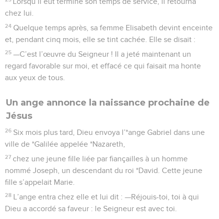
Lorsqu’il eut terminé son temps de service, il retourna
chez lui.
24
Quelque temps après, sa femme Elisabeth devint enceinte
et, pendant cinq mois, elle se tint cachée. Elle se disait :
25
—C’est l’œuvre du Seigneur ! Il a jeté maintenant un
regard favorable sur moi, et effacé ce qui faisait ma honte
aux yeux de tous.
Un ange annonce la naissance prochaine de
Jésus
26
Six mois plus tard, Dieu envoya l’*ange Gabriel dans une
ville de *Galilée appelée *Nazareth,
27
chez une jeune fille liée par fiançailles à un homme
nommé Joseph, un descendant du roi *David. Cette jeune
fille s’appelait Marie.
28
L’ange entra chez elle et lui dit : —Réjouis-toi, toi à qui
Dieu a accordé sa faveur : le Seigneur est avec toi.