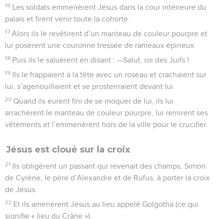
16
Les soldats emmenèrent Jésus dans la cour intérieure du
palais et firent venir toute la cohorte.
17
Alors ils le revêtirent d’un manteau de couleur pourpre et
lui posèrent une couronne tressée de rameaux épineux.
18
Puis ils le saluèrent en disant : —Salut, roi des Juifs !
19
Ils le frappaient à la tête avec un roseau et crachaient sur
lui, s’agenouillaient et se prosternaient devant lui.
20
Quand ils eurent fini de se moquer de lui, ils lui
arrachèrent le manteau de couleur pourpre, lui remirent ses
vêtements et l’emmenèrent hors de la ville pour le crucifier.
Jésus est cloué sur la croix
21
Ils obligèrent un passant qui revenait des champs, Simon
de Cyrène, le père d’Alexandre et de Rufus, à porter la croix
de Jésus.
22
Et ils amenèrent Jésus au lieu appelé Golgotha (ce qui
signifie « lieu du Crâne »).