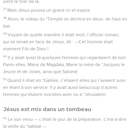
vient le tirer de là.
37
Mais Jésus poussa un grand cri et expira.
38
Alors, le rideau du *Temple se déchira en deux, de haut en
bas.
39
Voyant de quelle manière il était mort, l’officier romain,
qui se tenait en face de Jésus, dit : —Cet homme était
vraiment Fils de Dieu !
40
Il y avait aussi là quelques femmes qui regardaient de loin.
Parmi elles, Marie de Magdala, Marie la mère de *Jacques le
Jeune et de Joses, ainsi que Salomé.
41
Quand il était en *Galilée, c’étaient elles qui l’avaient suivi
en étant à son service. Il y avait aussi beaucoup d’autres
femmes qui étaient montées avec lui à *Jérusalem.
Jésus est mis dans un tombeau
42
Le soir venu — c’était le jour de la préparation, c’est-à-dire
la veille du *sabbat —