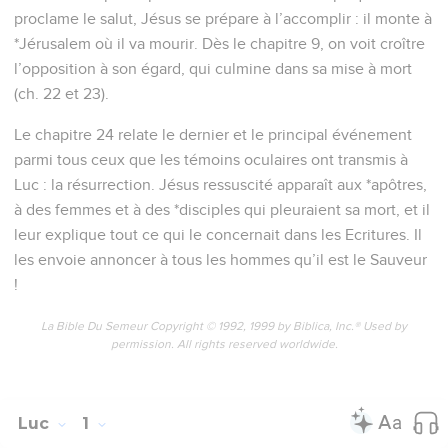
proclame le salut, Jésus se prépare à l’accomplir : il monte à
*Jérusalem où il va mourir. Dès le chapitre 9, on voit croître
l’opposition à son égard, qui culmine dans sa mise à mort
(ch. 22 et 23).
Le chapitre 24 relate le dernier et le principal événement
parmi tous ceux que les témoins oculaires ont transmis à
Luc : la résurrection. Jésus ressuscité apparaît aux *apôtres,
à des femmes et à des *disciples qui pleuraient sa mort, et il
leur explique tout ce qui le concernait dans les Ecritures. Il
les envoie annoncer à tous les hommes qu’il est le Sauveur
!
La Bible Du Semeur Copyright © 1992, 1999 by Biblica, Inc.® Used by
permission. All rights reserved worldwide.
Luc
1