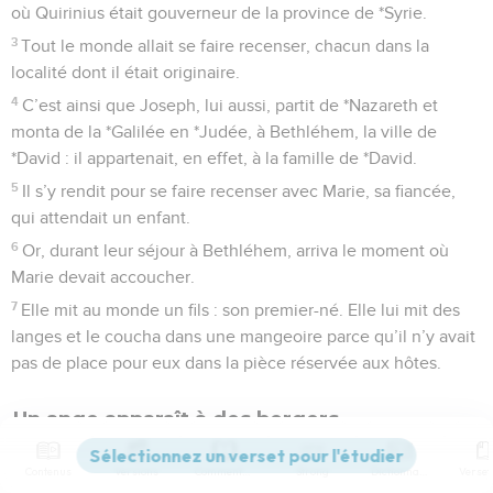
où Quirinius était gouverneur de la province de *Syrie.
3
Tout le monde allait se faire recenser, chacun dans la
localité dont il était originaire.
4
C’est ainsi que Joseph, lui aussi, partit de *Nazareth et
monta de la *Galilée en *Judée, à Bethléhem, la ville de
*David : il appartenait, en effet, à la famille de *David.
5
Il s’y rendit pour se faire recenser avec Marie, sa fiancée,
qui attendait un enfant.
6
Or, durant leur séjour à Bethléhem, arriva le moment où
Marie devait accoucher.
7
Elle mit au monde un fils : son premier-né. Elle lui mit des
langes et le coucha dans une mangeoire parce qu’il n’y avait
pas de place pour eux dans la pièce réservée aux hôtes.
Un ange apparaît à des bergers
8
Dans les champs environnants, des bergers passaient la
Contenus
Versions
Commentaires
Strong
Dictionnaire
nuit pour garder leurs troupeaux.