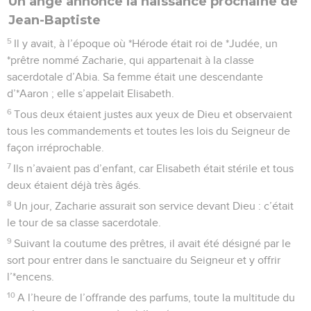
Un ange annonce la naissance prochaine de
Jean-Baptiste
5
Il y avait, à l’époque où *Hérode était roi de *Judée, un
*prêtre nommé Zacharie, qui appartenait à la classe
sacerdotale d’Abia. Sa femme était une descendante
d’*Aaron ; elle s’appelait Elisabeth.
6
Tous deux étaient justes aux yeux de Dieu et observaient
tous les commandements et toutes les lois du Seigneur de
façon irréprochable.
7
Ils n’avaient pas d’enfant, car Elisabeth était stérile et tous
deux étaient déjà très âgés.
8
Un jour, Zacharie assurait son service devant Dieu : c’était
le tour de sa classe sacerdotale.
9
Suivant la coutume des prêtres, il avait été désigné par le
sort pour entrer dans le sanctuaire du Seigneur et y offrir
l’*encens.
10
A l’heure de l’offrande des parfums, toute la multitude du