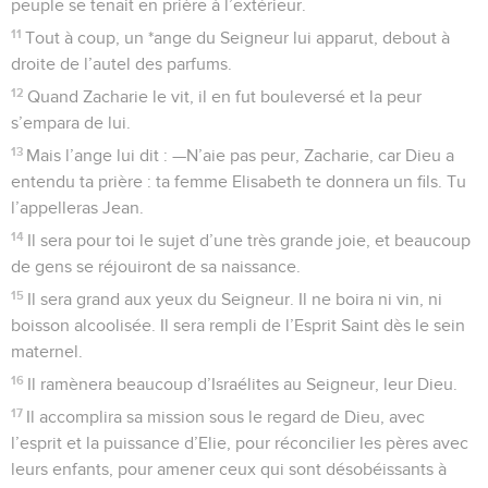
peuple se tenait en prière à l’extérieur.
11
Tout à coup, un *ange du Seigneur lui apparut, debout à
droite de l’autel des parfums.
12
Quand Zacharie le vit, il en fut bouleversé et la peur
s’empara de lui.
13
Mais l’ange lui dit : —N’aie pas peur, Zacharie, car Dieu a
entendu ta prière : ta femme Elisabeth te donnera un fils. Tu
l’appelleras Jean.
14
Il sera pour toi le sujet d’une très grande joie, et beaucoup
de gens se réjouiront de sa naissance.
15
Il sera grand aux yeux du Seigneur. Il ne boira ni vin, ni
boisson alcoolisée. Il sera rempli de l’Esprit Saint dès le sein
maternel.
16
Il ramènera beaucoup d’Israélites au Seigneur, leur Dieu.
17
Il accomplira sa mission sous le regard de Dieu, avec
l’esprit et la puissance d’Elie, pour réconcilier les pères avec
leurs enfants, pour amener ceux qui sont désobéissants à