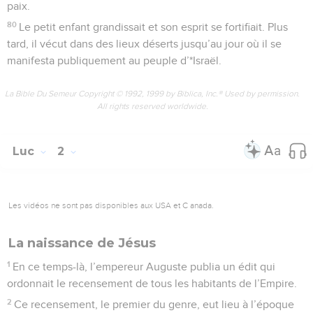
paix.
80
Le petit enfant grandissait et son esprit se fortifiait. Plus
tard, il vécut dans des lieux déserts jusqu’au jour où il se
manifesta publiquement au peuple d’*Israël.
La Bible Du Semeur Copyright © 1992, 1999 by Biblica, Inc.® Used by permission.
All rights reserved worldwide.
Luc
2
Les vidéos ne sont pas disponibles aux USA et C anada.
La naissance de Jésus
1
En ce temps-là, l’empereur Auguste publia un édit qui
ordonnait le recensement de tous les habitants de l’Empire.
2
Ce recensement, le premier du genre, eut lieu à l’époque