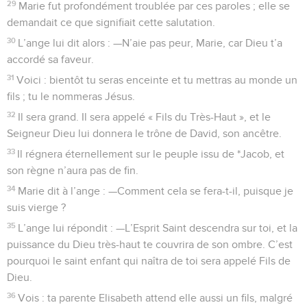
29
Marie fut profondément troublée par ces paroles ; elle se
demandait ce que signifiait cette salutation.
30
L’ange lui dit alors : —N’aie pas peur, Marie, car Dieu t’a
accordé sa faveur.
31
Voici : bientôt tu seras enceinte et tu mettras au monde un
fils ; tu le nommeras Jésus.
32
Il sera grand. Il sera appelé « Fils du Très-Haut », et le
Seigneur Dieu lui donnera le trône de David, son ancêtre.
33
Il régnera éternellement sur le peuple issu de *Jacob, et
son règne n’aura pas de fin.
34
Marie dit à l’ange : —Comment cela se fera-t-il, puisque je
suis vierge ?
35
L’ange lui répondit : —L’Esprit Saint descendra sur toi, et la
puissance du Dieu très-haut te couvrira de son ombre. C’est
pourquoi le saint enfant qui naîtra de toi sera appelé Fils de
Dieu.
36
Vois : ta parente Elisabeth attend elle aussi un fils, malgré