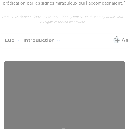
prédication par les signes miraculeux qui l’accompagnaient. ]
La Bible Du Semeur Copyright © 1992, 1999 by Biblica, Inc.® Used by permission.
All rights reserved worldwide.
Luc
Introduction