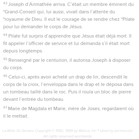
43
Joseph d’Arimathée arriva. C’était un membre éminent du
*Grand-Conseil qui, lui aussi, vivait dans l’attente du
*royaume de Dieu. Il eut le courage de se rendre chez *Pilate
pour lui demander le corps de Jésus.
44
Pilate fut surpris d’apprendre que Jésus était déjà mort. Il
fit appeler l’officier de service et lui demanda s’il était mort
depuis longtemps.
45
Renseigné par le centurion, il autorisa Joseph à disposer
du corps.
46
Celui-ci, après avoir acheté un drap de lin, descendit le
corps de la croix, l’enveloppa dans le drap et le déposa dans
un tombeau taillé dans le roc. Puis il roula un bloc de pierre
devant l’entrée du tombeau.
47
Marie de Magdala et Marie, mère de Joses, regardaient où
il le mettait.
La Bible Du Semeur Copyright © 1992, 1999 by Biblica, Inc.® Used by permission.
All rights reserved worldwide.