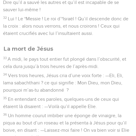
Dire qu’il a sauvé les autres et qu’il est incapable de se
sauver lui-même !
32
Lui ! Le *Messie ! Le roi d’*Israël ! Qu’il descende donc de
la croix : alors nous verrons, et nous croirons ! Ceux qui
étaient crucifiés avec lui l’insultaient aussi.
La mort de Jésus
33
A midi, le pays tout entier fut plongé dans l’obscurité, et
cela dura jusqu’à trois heures de l’après-midi.
34
Vers trois heures, Jésus cria d’une voix forte : —Eli, Eli,
lama sabachthani ? ce qui signifie : Mon Dieu, mon Dieu,
pourquoi m’as-tu abandonné ?
35
En entendant ces paroles, quelques-uns de ceux qui
étaient là disaient : —Voilà qu’il appelle Elie.
36
Un homme courut imbiber une éponge de vinaigre, la
piqua au bout d’un roseau et la présenta à Jésus pour qu’il
boive, en disant : —Laissez-moi faire ! On va bien voir si Elie