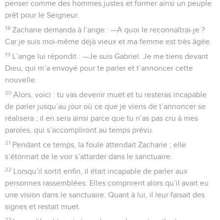
penser comme des hommes justes et former ainsi un peuple
prêt pour le Seigneur.
18
Zacharie demanda à l’ange : —A quoi le reconnaîtrai-je ?
Car je suis moi-même déjà vieux et ma femme est très âgée.
19
L’ange lui répondit : —Je suis Gabriel. Je me tiens devant
Dieu, qui m’a envoyé pour te parler et t’annoncer cette
nouvelle.
20
Alors, voici : tu vas devenir muet et tu resteras incapable
de parler jusqu’au jour où ce que je viens de t’annoncer se
réalisera ; il en sera ainsi parce que tu n’as pas cru à mes
paroles, qui s’accompliront au temps prévu.
21
Pendant ce temps, la foule attendait Zacharie ; elle
s’étonnait de le voir s’attarder dans le sanctuaire.
22
Lorsqu’il sortit enfin, il était incapable de parler aux
personnes rassemblées. Elles comprirent alors qu’il avait eu
une vision dans le sanctuaire. Quant à lui, il leur faisait des
signes et restait muet.
23