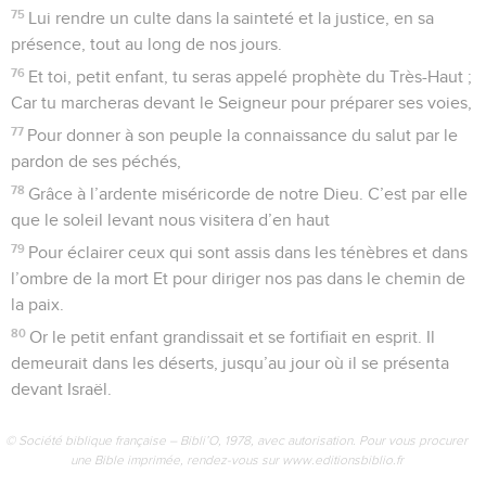
75
Lui rendre un culte dans la sainteté et la justice, en sa
présence, tout au long de nos jours.
76
Et toi, petit enfant, tu seras appelé prophète du Très-Haut ;
Car tu marcheras devant le Seigneur pour préparer ses voies,
77
Pour donner à son peuple la connaissance du salut par le
pardon de ses péchés,
78
Grâce à l’ardente miséricorde de notre Dieu. C’est par elle
que le soleil levant nous visitera d’en haut
79
Pour éclairer ceux qui sont assis dans les ténèbres et dans
l’ombre de la mort Et pour diriger nos pas dans le chemin de
la paix.
80
Or le petit enfant grandissait et se fortifiait en esprit. Il
demeurait dans les déserts, jusqu’au jour où il se présenta
devant Israël.
© Société biblique française – Bibli’O, 1978, avec autorisation. Pour vous procurer
une Bible imprimée, rendez-vous sur www.editionsbiblio.fr