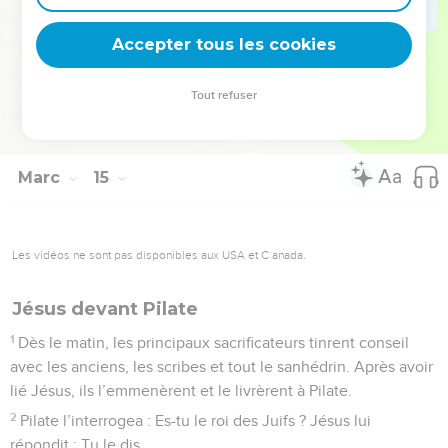
coq chante deux fois, tu me renieras trois fois. Alors il se mit
Accepter tous les cookies
à pleurer.
© Société biblique française – Bibli’O, 1978, avec autorisation. Pour vous procurer
Tout refuser
une Bible imprimée, rendez-vous sur www.editionsbiblio.fr
Marc
15
Les vidéos ne sont pas disponibles aux USA et C anada.
Jésus devant Pilate
1
Dès le matin, les principaux sacrificateurs tinrent conseil
avec les anciens, les scribes et tout le sanhédrin. Après avoir
lié Jésus, ils l’emmenèrent et le livrèrent à Pilate.
2
Pilate l’interrogea : Es-tu le roi des Juifs ? Jésus lui
répondit : Tu le dis.