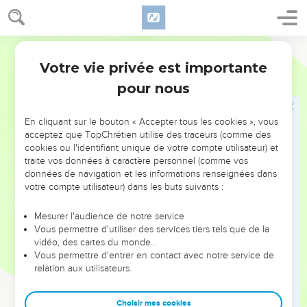
Pierre renie Jésus
Segond 1978 (Colombe)
66
Pendant que Pierre était en bas dans la cour, il vint une
Votre vie privée est importante
des servantes du souverain sacrificateur.
Marc
14
pour nous
67
Elle vit Pierre qui se chauffait, le regarda en face et lui dit :
Toi aussi, tu étais avec Jésus de Nazareth.
En cliquant sur le bouton « Accepter tous les cookies », vous
68
Il le nia en disant : Je ne sais pas, je ne comprends pas ce
acceptez que TopChrétien utilise des traceurs (comme des
que tu veux dire. Puis il sortit pour aller dans le vestibule.
cookies ou l'identifiant unique de votre compte utilisateur) et
traite vos données à caractère personnel (comme vos
69
La servante le vit et se mit de nouveau à dire à ceux qui
données de navigation et les informations renseignées dans
étaient présents : Il est de ces gens-là. Il le nia de nouveau.
votre compte utilisateur) dans les buts suivants :
70
Peu après, ceux qui étaient présents dirent encore à
Pierre : Certainement, toi aussi, tu es de ces gens-là ; car tu
Mesurer l'audience de notre service
Vous permettre d'utiliser des services tiers tels que de la
es Galiléen, [et tu parles comme eux].
vidéo, des cartes du monde…
71
Alors il se mit à faire des imprécations et à jurer : Je ne
Vous permettre d'entrer en contact avec notre service de
relation aux utilisateurs.
connais pas l’homme dont vous parlez.
72
Aussitôt pour la seconde fois la coq chanta, et Pierre se
Choisir mes cookies
souvint de la parole que Jésus lui avait dite : Avant que le