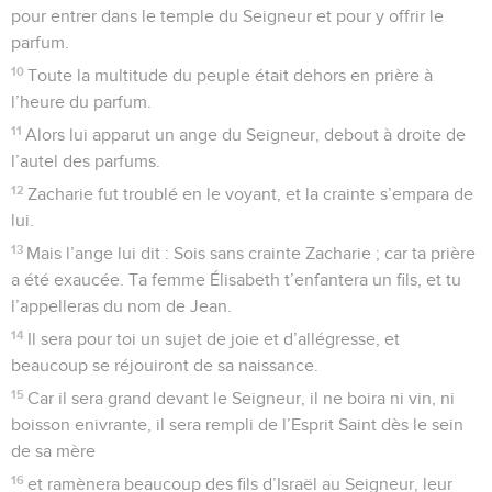
pour entrer dans le temple du Seigneur et pour y offrir le
parfum.
10
Toute la multitude du peuple était dehors en prière à
l’heure du parfum.
11
Alors lui apparut un ange du Seigneur, debout à droite de
l’autel des parfums.
12
Zacharie fut troublé en le voyant, et la crainte s’empara de
lui.
13
Mais l’ange lui dit : Sois sans crainte Zacharie ; car ta prière
a été exaucée. Ta femme Élisabeth t’enfantera un fils, et tu
l’appelleras du nom de Jean.
14
Il sera pour toi un sujet de joie et d’allégresse, et
beaucoup se réjouiront de sa naissance.
15
Car il sera grand devant le Seigneur, il ne boira ni vin, ni
boisson enivrante, il sera rempli de l’Esprit Saint dès le sein
de sa mère
16
et ramènera beaucoup des fils d’Israël au Seigneur, leur