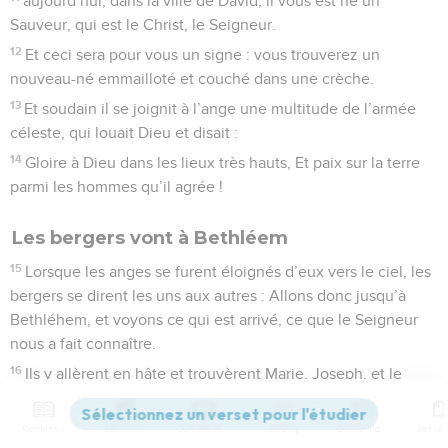
aujourd’hui, dans la ville de David, il vous est né un
Sauveur, qui est le Christ, le Seigneur.
12
Et ceci sera pour vous un signe : vous trouverez un
nouveau-né emmailloté et couché dans une crèche.
13
Et soudain il se joignit à l’ange une multitude de l’armée
céleste, qui louait Dieu et disait :
14
Gloire à Dieu dans les lieux très hauts, Et paix sur la terre
parmi les hommes qu’il agrée !
Les bergers vont à Bethléem
15
Lorsque les anges se furent éloignés d’eux vers le ciel, les
bergers se dirent les uns aux autres : Allons donc jusqu’à
Bethléhem, et voyons ce qui est arrivé, ce que le Seigneur
nous a fait connaître.
16
Ils y allèrent en hâte et trouvèrent Marie, Joseph, et le
nouveau-né dans la crèche.
17
Après l’avoir vu, ils racontèrent ce qui leur avait été dit au
Contenus
Versions
Commentaires
Strong
Dictionnaire