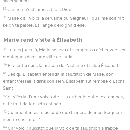
sixième mois.
37
Car rien n’est impossible à Dieu.
38
Marie dit : Voici la servante du Seigneur ; qu’il me soit fait
selon ta parole. Et l’ange s’éloigna d’elle.
Marie rend visite à Élisabeth
39
En ces jours-là, Marie se leva et s’empressa d’aller vers les
montagnes dans une ville de Juda.
40
Elle entra dans la maison de Zacharie et salua Élisabeth.
41
Dès qu’Élisabeth entendit la salutation de Marie, son
enfant tressaillit dans son sein. Élisabeth fut remplie d’Esprit
Saint
42
et s’écria d’une voix forte : Tu es bénie entre les femmes,
et le fruit de ton sein est béni.
43
Comment m’est-il accordé que la mère de mon Seigneur
vienne chez moi ?
44
Car voici : aussitôt que la voix de ta salutation a frappé