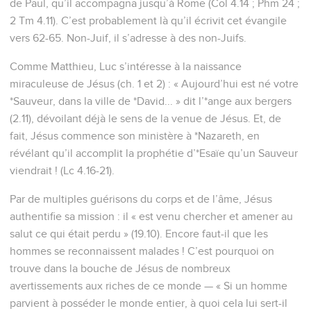
de Paul, qu’il accompagna jusqu’à Rome (Col 4.14 ; Phm 24 ;
2 Tm 4.11). C’est probablement là qu’il écrivit cet évangile
vers 62-65. Non-Juif, il s’adresse à des non-Juifs.
Comme Matthieu, Luc s’intéresse à la naissance
miraculeuse de Jésus (ch. 1 et 2) : « Aujourd’hui est né votre
*Sauveur, dans la ville de *David... » dit l’*ange aux bergers
(2.11), dévoilant déjà le sens de la venue de Jésus. Et, de
fait, Jésus commence son ministère à *Nazareth, en
révélant qu’il accomplit la prophétie d’*Esaïe qu’un Sauveur
viendrait ! (Lc 4.16-21).
Par de multiples guérisons du corps et de l’âme, Jésus
authentifie sa mission : il « est venu chercher et amener au
salut ce qui était perdu » (19.10). Encore faut-il que les
hommes se reconnaissent malades ! C’est pourquoi on
trouve dans la bouche de Jésus de nombreux
avertissements aux riches de ce monde — « Si un homme
parvient à posséder le monde entier, à quoi cela lui sert-il