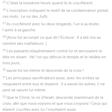
25
C’était la troisième heure quand ils le crucifièrent.
26
L’inscription indiquant le motif de sa condamnation portait
ces mots : Le roi des Juifs.
27
Ils crucifièrent avec lui deux brigands, l’un à sa droite,
l’autre à sa gauche.
28
[Ainsi fut accompli ce que dit l’Écriture : Il a été mis au
nombre des malfaiteurs. ]
29
Les passants blasphémaient contre lui et secouaient la
tête en disant : Hé ! toi qui détruis le temple et le rebâtis en
trois jours,
30
sauve-toi toi-même et descends de ta croix !
31
Les principaux sacrificateurs aussi, avec les scribes se
moquaient entre eux et disaient : Il a sauvé les autres, il ne
peut se sauver lui-même.
32
Que le Christ, le roi d’Israël, descende maintenant de la
croix, afin que nous voyions et que nous croyions ! Ceux qui
étaient crucifiés avec lui l’insultaient aussi.