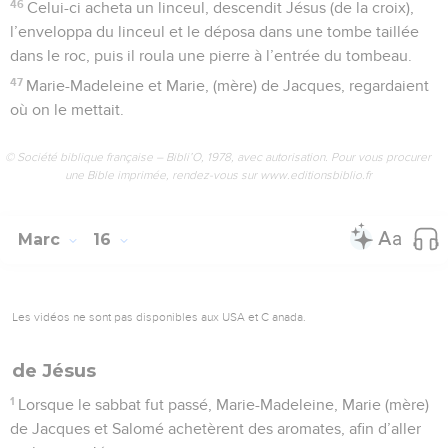
46
Celui-ci acheta un linceul, descendit Jésus (de la croix),
l’enveloppa du linceul et le déposa dans une tombe taillée
dans le roc, puis il roula une pierre à l’entrée du tombeau.
47
Marie-Madeleine et Marie, (mère) de Jacques, regardaient
où on le mettait.
© Société biblique française – Bibli’O, 1978, avec autorisation. Pour vous procurer
une Bible imprimée, rendez-vous sur www.editionsbiblio.fr
Marc
16
Les vidéos ne sont pas disponibles aux USA et C anada.
de Jésus
1
Lorsque le sabbat fut passé, Marie-Madeleine, Marie (mère)
de Jacques et Salomé achetèrent des aromates, afin d’aller