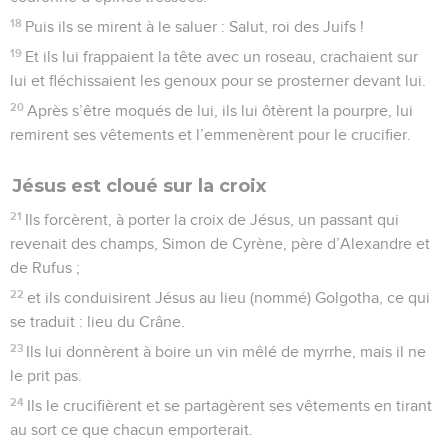
18
Puis ils se mirent à le saluer : Salut, roi des Juifs !
19
Et ils lui frappaient la tête avec un roseau, crachaient sur
lui et fléchissaient les genoux pour se prosterner devant lui.
20
Après s’être moqués de lui, ils lui ôtèrent la pourpre, lui
remirent ses vêtements et l’emmenèrent pour le crucifier.
Jésus est cloué sur la croix
21
Ils forcèrent, à porter la croix de Jésus, un passant qui
revenait des champs, Simon de Cyrène, père d’Alexandre et
de Rufus ;
22
et ils conduisirent Jésus au lieu (nommé) Golgotha, ce qui
se traduit : lieu du Crâne.
23
Ils lui donnèrent à boire un vin mêlé de myrrhe, mais il ne
le prit pas.
24
Ils le crucifièrent et se partagèrent ses vêtements en tirant
au sort ce que chacun emporterait.