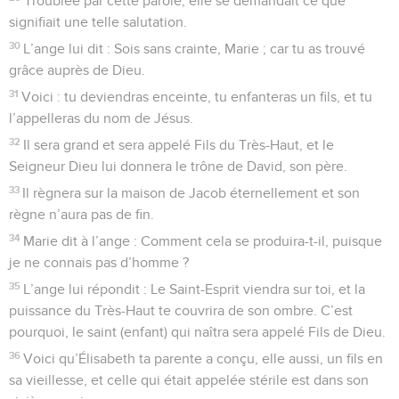
Troublée par cette parole, elle se demandait ce que
signifiait une telle salutation.
30
L’ange lui dit : Sois sans crainte, Marie ; car tu as trouvé
grâce auprès de Dieu.
31
Voici : tu deviendras enceinte, tu enfanteras un fils, et tu
l’appelleras du nom de Jésus.
32
Il sera grand et sera appelé Fils du Très-Haut, et le
Seigneur Dieu lui donnera le trône de David, son père.
33
Il règnera sur la maison de Jacob éternellement et son
règne n’aura pas de fin.
34
Marie dit à l’ange : Comment cela se produira-t-il, puisque
je ne connais pas d’homme ?
35
L’ange lui répondit : Le Saint-Esprit viendra sur toi, et la
puissance du Très-Haut te couvrira de son ombre. C’est
pourquoi, le saint (enfant) qui naîtra sera appelé Fils de Dieu.
36
Voici qu’Élisabeth ta parente a conçu, elle aussi, un fils en
sa vieillesse, et celle qui était appelée stérile est dans son