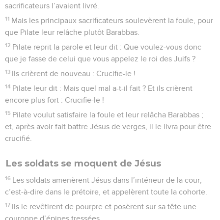
sacrificateurs l’avaient livré.
11
Mais les principaux sacrificateurs soulevèrent la foule, pour
que Pilate leur relâche plutôt Barabbas.
12
Pilate reprit la parole et leur dit : Que voulez-vous donc
que je fasse de celui que vous appelez le roi des Juifs ?
13
Ils crièrent de nouveau : Crucifie-le !
14
Pilate leur dit : Mais quel mal a-t-il fait ? Et ils crièrent
encore plus fort : Crucifie-le !
15
Pilate voulut satisfaire la foule et leur relâcha Barabbas ;
et, après avoir fait battre Jésus de verges, il le livra pour être
crucifié.
Les soldats se moquent de Jésus
16
Les soldats amenèrent Jésus dans l’intérieur de la cour,
c’est-à-dire dans le prétoire, et appelèrent toute la cohorte.
17
Ils le revêtirent de pourpre et posèrent sur sa tête une
couronne d’épines tressées.