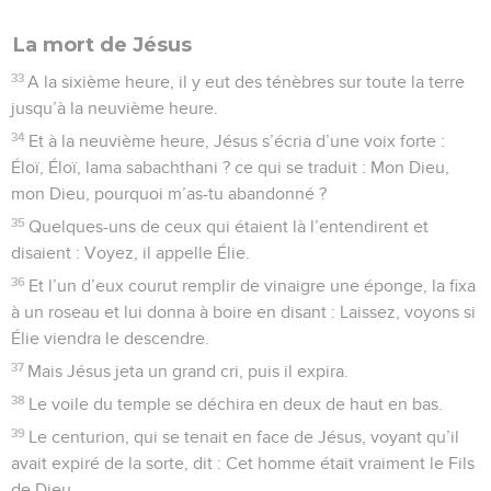
La mort de Jésus
33
A la sixième heure, il y eut des ténèbres sur toute la terre
jusqu’à la neuvième heure.
34
Et à la neuvième heure, Jésus s’écria d’une voix forte :
Éloï, Éloï, lama sabachthani ? ce qui se traduit : Mon Dieu,
mon Dieu, pourquoi m’as-tu abandonné ?
35
Quelques-uns de ceux qui étaient là l’entendirent et
disaient : Voyez, il appelle Élie.
36
Et l’un d’eux courut remplir de vinaigre une éponge, la fixa
à un roseau et lui donna à boire en disant : Laissez, voyons si
Élie viendra le descendre.
37
Mais Jésus jeta un grand cri, puis il expira.
38
Le voile du temple se déchira en deux de haut en bas.
39
Le centurion, qui se tenait en face de Jésus, voyant qu’il
avait expiré de la sorte, dit : Cet homme était vraiment le Fils
de Dieu.