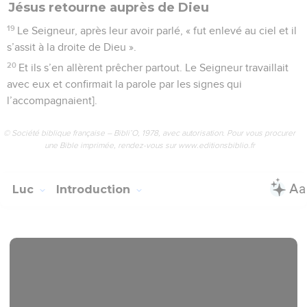
Jésus retourne auprès de Dieu
19
Le Seigneur, après leur avoir parlé, « fut enlevé au ciel et il
s’assit à la droite de Dieu ».
20
Et ils s’en allèrent prêcher partout. Le Seigneur travaillait
avec eux et confirmait la parole par les signes qui
l’accompagnaient].
© Société biblique française – Bibli’O, 1978, avec autorisation. Pour vous procurer
une Bible imprimée, rendez-vous sur www.editionsbiblio.fr
Luc
Introduction