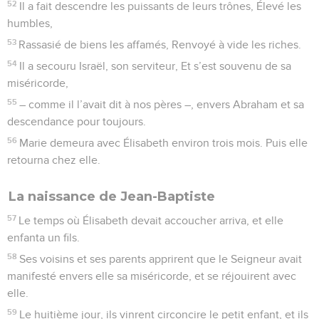
52
Il a fait descendre les puissants de leurs trônes, Élevé les
humbles,
53
Rassasié de biens les affamés, Renvoyé à vide les riches.
54
Il a secouru Israël, son serviteur, Et s’est souvenu de sa
miséricorde,
55
– comme il l’avait dit à nos pères –, envers Abraham et sa
descendance pour toujours.
56
Marie demeura avec Élisabeth environ trois mois. Puis elle
retourna chez elle.
La naissance de Jean-Baptiste
57
Le temps où Élisabeth devait accoucher arriva, et elle
enfanta un fils.
58
Ses voisins et ses parents apprirent que le Seigneur avait
manifesté envers elle sa miséricorde, et se réjouirent avec
elle.
59
Le huitième jour, ils vinrent circoncire le petit enfant, et ils