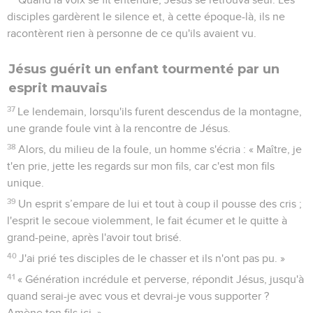
disciples gardèrent le silence et, à cette époque-là, ils ne
racontèrent rien à personne de ce qu'ils avaient vu.
Jésus guérit un enfant tourmenté par un
esprit mauvais
37
Le lendemain, lorsqu'ils furent descendus de la montagne,
une grande foule vint à la rencontre de Jésus.
38
Alors, du milieu de la foule, un homme s'écria : « Maître, je
t'en prie, jette les regards sur mon fils, car c'est mon fils
unique.
39
Un esprit s’empare de lui et tout à coup il pousse des cris ;
l'esprit le secoue violemment, le fait écumer et le quitte à
grand-peine, après l'avoir tout brisé.
40
J'ai prié tes disciples de le chasser et ils n'ont pas pu. »
41
« Génération incrédule et perverse, répondit Jésus, jusqu'à
quand serai-je avec vous et devrai-je vous supporter ?
Amène ton fils ici. »