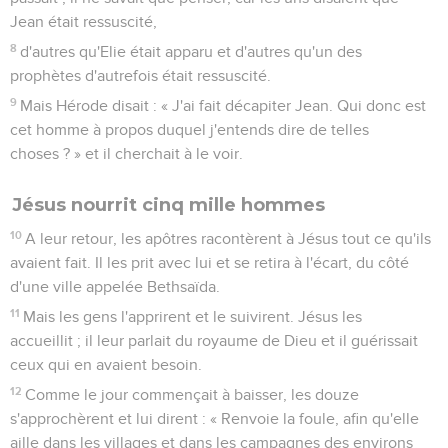
Jean était ressuscité,
8
d'autres qu'Elie était apparu et d'autres qu'un des
prophètes d'autrefois était ressuscité.
9
Mais Hérode disait : « J'ai fait décapiter Jean. Qui donc est
cet homme à propos duquel j'entends dire de telles
choses ? » et il cherchait à le voir.
Jésus nourrit cinq mille hommes
10
A leur retour, les apôtres racontèrent à Jésus tout ce qu'ils
avaient fait. Il les prit avec lui et se retira à l'écart, du côté
d'une ville appelée Bethsaïda.
11
Mais les gens l'apprirent et le suivirent. Jésus les
accueillit ; il leur parlait du royaume de Dieu et il guérissait
ceux qui en avaient besoin.
12
Comme le jour commençait à baisser, les douze
s'approchèrent et lui dirent : « Renvoie la foule, afin qu'elle
aille dans les villages et dans les campagnes des environs