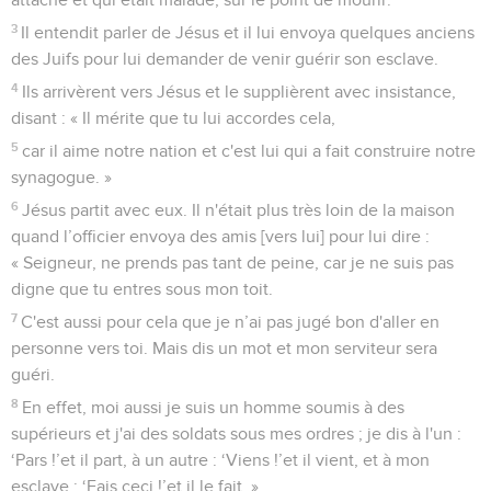
3
Il entendit parler de Jésus et il lui envoya quelques anciens
des Juifs pour lui demander de venir guérir son esclave.
4
Ils arrivèrent vers Jésus et le supplièrent avec insistance,
disant : « Il mérite que tu lui accordes cela,
5
car il aime notre nation et c'est lui qui a fait construire notre
synagogue. »
6
Jésus partit avec eux. Il n'était plus très loin de la maison
quand l’officier envoya des amis [vers lui] pour lui dire :
« Seigneur, ne prends pas tant de peine, car je ne suis pas
digne que tu entres sous mon toit.
7
C'est aussi pour cela que je n’ai pas jugé bon d'aller en
personne vers toi. Mais dis un mot et mon serviteur sera
guéri.
8
En effet, moi aussi je suis un homme soumis à des
supérieurs et j'ai des soldats sous mes ordres ; je dis à l'un :
‘Pars !’et il part, à un autre : ‘Viens !’et il vient, et à mon
esclave : ‘Fais ceci !’et il le fait. »