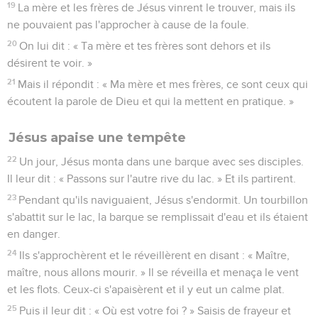
19
La mère et les frères de Jésus vinrent le trouver, mais ils
ne pouvaient pas l'approcher à cause de la foule.
20
On lui dit : « Ta mère et tes frères sont dehors et ils
désirent te voir. »
21
Mais il répondit : « Ma mère et mes frères, ce sont ceux qui
écoutent la parole de Dieu et qui la mettent en pratique. »
Jésus apaise une tempête
22
Un jour, Jésus monta dans une barque avec ses disciples.
Il leur dit : « Passons sur l'autre rive du lac. » Et ils partirent.
23
Pendant qu'ils naviguaient, Jésus s'endormit. Un tourbillon
s'abattit sur le lac, la barque se remplissait d'eau et ils étaient
en danger.
24
Ils s'approchèrent et le réveillèrent en disant : « Maître,
maître, nous allons mourir. » Il se réveilla et menaça le vent
et les flots. Ceux-ci s'apaisèrent et il y eut un calme plat.
25
Puis il leur dit : « Où est votre foi ? » Saisis de frayeur et