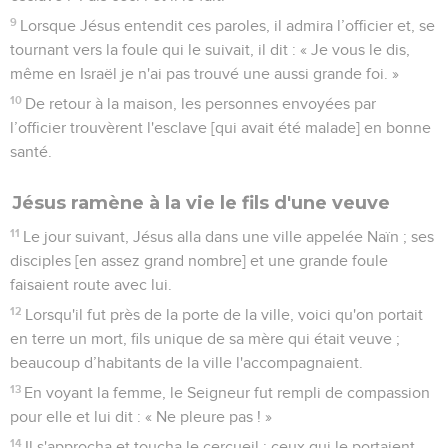
9
Lorsque Jésus entendit ces paroles, il admira l’officier et, se
tournant vers la foule qui le suivait, il dit : « Je vous le dis,
même en Israël je n'ai pas trouvé une aussi grande foi. »
10
De retour à la maison, les personnes envoyées par
l’officier trouvèrent l'esclave [qui avait été malade] en bonne
santé.
Jésus ramène à la vie le fils d'une veuve
11
Le jour suivant, Jésus alla dans une ville appelée Naïn ; ses
disciples [en assez grand nombre] et une grande foule
faisaient route avec lui.
12
Lorsqu'il fut près de la porte de la ville, voici qu'on portait
en terre un mort, fils unique de sa mère qui était veuve ;
beaucoup d’habitants de la ville l'accompagnaient.
13
En voyant la femme, le Seigneur fut rempli de compassion
pour elle et lui dit : « Ne pleure pas ! »
14
Il s'approcha et toucha le cercueil ; ceux qui le portaient