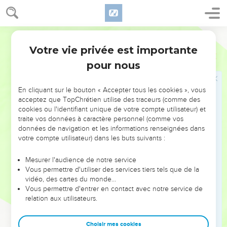
44
En effet, chaque arbre se reconnaît à son fruit. On ne
cueille pas des figues sur des ronces et l'on ne vendange pas
Segond 21
des raisins sur des ronces.
45
Votre vie privée est importante
L'homme bon tire de bonnes choses du bon trésor de son
Luc
6
cœur, et celui qui est mauvais tire de mauvaises choses du
pour nous
mauvais [trésor de son cœur]. En effet, sa bouche exprime ce
dont son cœur est plein.
En cliquant sur le bouton « Accepter tous les cookies », vous
acceptez que TopChrétien utilise des traceurs (comme des
cookies ou l'identifiant unique de votre compte utilisateur) et
Les deux maisons
traite vos données à caractère personnel (comme vos
46
» Pourquoi m'appelez-vous ‘Seigneur, Seigneur !’et ne
données de navigation et les informations renseignées dans
votre compte utilisateur) dans les buts suivants :
faites-vous pas ce que je dis ?
47
Je vais vous montrer à qui ressemble tout homme qui
Mesurer l'audience de notre service
vient à moi, entend mes paroles et les met en pratique :
Vous permettre d'utiliser des services tiers tels que de la
vidéo, des cartes du monde…
48
il ressemble à un homme qui, pour construire une maison,
Vous permettre d'entrer en contact avec notre service de
a creusé, creusé profondément et a posé les fondations sur
relation aux utilisateurs.
le rocher. Une inondation est venue, le torrent s'est jeté
contre cette maison sans pouvoir l'ébranler, parce qu'elle
Choisir mes cookies