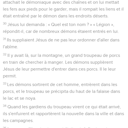
attachait le démoniaque avec des chaînes et on lui mettait
les fers aux pieds pour le garder, mais il rompait les liens et il
était entraîné par le démon dans les endroits déserts.
30
Jésus lui demanda : « Quel est ton nom ? » « Légion »,
répondit-il, car de nombreux démons étaient entrés en lui.
31
Ils suppliaient Jésus de ne pas leur ordonner d'aller dans
l'abîme.
32
Il y avait là, sur la montagne, un grand troupeau de porcs
en train de chercher à manger. Les démons supplièrent
Jésus de leur permettre d'entrer dans ces porcs. Il le leur
permit.
33
Les démons sortirent de cet homme, entrèrent dans les
porcs, et le troupeau se précipita du haut de la falaise dans
le lac et se noya.
34
Quand les gardiens du troupeau virent ce qui était arrivé,
ils s'enfuirent et rapportèrent la nouvelle dans la ville et dans
les campagnes.
35