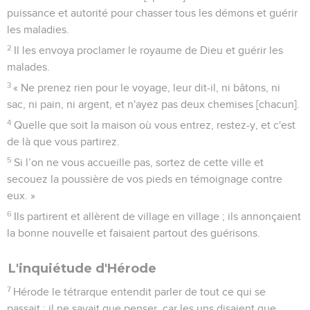
puissance et autorité pour chasser tous les démons et guérir
les maladies.
2
Il les envoya proclamer le royaume de Dieu et guérir les
malades.
3
« Ne prenez rien pour le voyage, leur dit-il, ni bâtons, ni
sac, ni pain, ni argent, et n'ayez pas deux chemises [chacun].
4
Quelle que soit la maison où vous entrez, restez-y, et c'est
de là que vous partirez.
5
Si l’on ne vous accueille pas, sortez de cette ville et
secouez la poussière de vos pieds en témoignage contre
eux. »
6
Ils partirent et allèrent de village en village ; ils annonçaient
la bonne nouvelle et faisaient partout des guérisons.
L'inquiétude d'Hérode
7
Hérode le tétrarque entendit parler de tout ce qui se
passait ; il ne savait que penser, car les uns disaient que