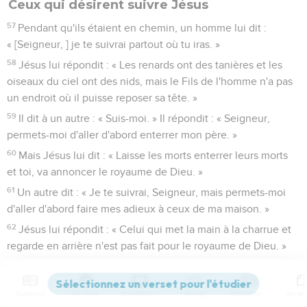
Ceux qui désirent suivre Jésus
57
Pendant qu'ils étaient en chemin, un homme lui dit :
« [Seigneur, ] je te suivrai partout où tu iras. »
58
Jésus lui répondit : « Les renards ont des tanières et les
oiseaux du ciel ont des nids, mais le Fils de l'homme n'a pas
un endroit où il puisse reposer sa tête. »
59
Il dit à un autre : « Suis-moi. » Il répondit : « Seigneur,
permets-moi d'aller d'abord enterrer mon père. »
60
Mais Jésus lui dit : « Laisse les morts enterrer leurs morts
et toi, va annoncer le royaume de Dieu. »
61
Un autre dit : « Je te suivrai, Seigneur, mais permets-moi
d'aller d'abord faire mes adieux à ceux de ma maison. »
62
Jésus lui répondit : « Celui qui met la main à la charrue et
regarde en arrière n'est pas fait pour le royaume de Dieu. »
Luc
10
Contenus
Versions
Commentaires
Strong
Dictionnaire