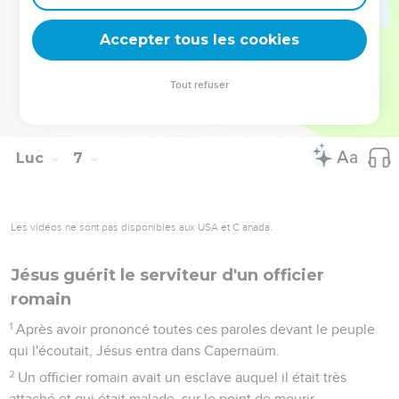
était fondée sur le rocher.
49
Mais celui qui entend et ne met pas en pratique est
Accepter tous les cookies
semblable à un homme qui a construit une maison sur la
terre, sans fondations. Le torrent s'est jeté contre elle et
Tout refuser
aussitôt elle s'est écroulée ; la ruine de cette maison a été
grande. »
Luc
7
Les vidéos ne sont pas disponibles aux USA et C anada.
Jésus guérit le serviteur d'un officier
romain
1
Après avoir prononcé toutes ces paroles devant le peuple
qui l'écoutait, Jésus entra dans Capernaüm.
2
Un officier romain avait un esclave auquel il était très
attaché et qui était malade, sur le point de mourir.