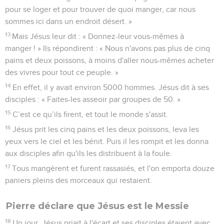
pour se loger et pour trouver de quoi manger, car nous
sommes ici dans un endroit désert. »
13
Mais Jésus leur dit : « Donnez-leur vous-mêmes à
manger ! » Ils répondirent : « Nous n'avons pas plus de cinq
pains et deux poissons, à moins d'aller nous-mêmes acheter
des vivres pour tout ce peuple. »
14
En effet, il y avait environ 5000 hommes. Jésus dit à ses
disciples : « Faites-les asseoir par groupes de 50. »
15
C’est ce qu’ils firent, et tout le monde s'assit.
16
Jésus prit les cinq pains et les deux poissons, leva les
yeux vers le ciel et les bénit. Puis il les rompit et les donna
aux disciples afin qu'ils les distribuent à la foule.
17
Tous mangèrent et furent rassasiés, et l'on emporta douze
paniers pleins des morceaux qui restaient.
Pierre déclare que Jésus est le Messie
18
Un jour, Jésus priait à l'écart et ses disciples étaient avec