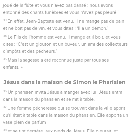
joué de la flûte et vous n'avez pas dansé ; nous avons
entonné des chants funèbres et vous n'avez pas pleuré.’
33
En effet, Jean-Baptiste est venu, il ne mange pas de pain
et ne boit pas de vin, et vous dites : ‘Il a un démon.’
34
Le Fils de l'homme est venu, il mange et il boit, et vous
dites : ‘C'est un glouton et un buveur, un ami des collecteurs
d’impôts et des pécheurs.’
35
Mais la sagesse a été reconnue juste par tous ses
enfants. »
Jésus dans la maison de Simon le Pharisien
36
Un pharisien invita Jésus à manger avec lui. Jésus entra
dans la maison du pharisien et se mit à table.
37
Une femme pécheresse qui se trouvait dans la ville apprit
qu'il était à table dans la maison du pharisien. Elle apporta un
vase plein de parfum
38
et se tint derrière, aux pieds de Jésus. Elle pleurait, et