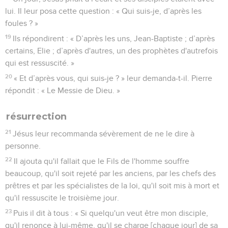
lui. Il leur posa cette question : « Qui suis-je, d’après les
foules ? »
19
Ils répondirent : « D’après les uns, Jean-Baptiste ; d’après
certains, Elie ; d’après d'autres, un des prophètes d'autrefois
qui est ressuscité. »
20
« Et d’après vous, qui suis-je ? » leur demanda-t-il. Pierre
répondit : « Le Messie de Dieu. »
résurrection
21
Jésus leur recommanda sévèrement de ne le dire à
personne.
22
Il ajouta qu'il fallait que le Fils de l'homme souffre
beaucoup, qu'il soit rejeté par les anciens, par les chefs des
prêtres et par les spécialistes de la loi, qu'il soit mis à mort et
qu'il ressuscite le troisième jour.
23
Puis il dit à tous : « Si quelqu'un veut être mon disciple,
qu'il renonce à lui-même, qu'il se charge [chaque jour] de sa