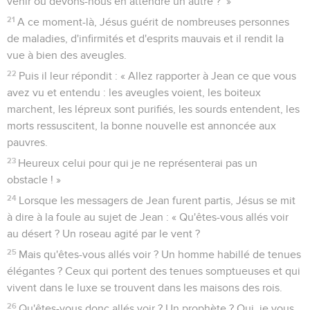
venir ou devons-nous en attendre un autre ?’ »
21
A ce moment-là, Jésus guérit de nombreuses personnes
de maladies, d'infirmités et d'esprits mauvais et il rendit la
vue à bien des aveugles.
22
Puis il leur répondit : « Allez rapporter à Jean ce que vous
avez vu et entendu : les aveugles voient, les boiteux
marchent, les lépreux sont purifiés, les sourds entendent, les
morts ressuscitent, la bonne nouvelle est annoncée aux
pauvres.
23
Heureux celui pour qui je ne représenterai pas un
obstacle ! »
24
Lorsque les messagers de Jean furent partis, Jésus se mit
à dire à la foule au sujet de Jean : « Qu'êtes-vous allés voir
au désert ? Un roseau agité par le vent ?
25
Mais qu'êtes-vous allés voir ? Un homme habillé de tenues
élégantes ? Ceux qui portent des tenues somptueuses et qui
vivent dans le luxe se trouvent dans les maisons des rois.
26
Qu'êtes-vous donc allés voir ? Un prophète ? Oui, je vous