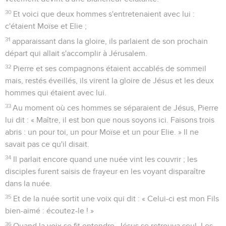
30
Et voici que deux hommes s'entretenaient avec lui :
c'étaient Moïse et Elie ;
31
apparaissant dans la gloire, ils parlaient de son prochain
départ qui allait s'accomplir à Jérusalem.
32
Pierre et ses compagnons étaient accablés de sommeil
mais, restés éveillés, ils virent la gloire de Jésus et les deux
hommes qui étaient avec lui.
33
Au moment où ces hommes se séparaient de Jésus, Pierre
lui dit : « Maître, il est bon que nous soyons ici. Faisons trois
abris : un pour toi, un pour Moïse et un pour Elie. » Il ne
savait pas ce qu'il disait.
34
Il parlait encore quand une nuée vint les couvrir ; les
disciples furent saisis de frayeur en les voyant disparaître
dans la nuée.
35
Et de la nuée sortit une voix qui dit : « Celui-ci est mon Fils
bien-aimé : écoutez-le ! »
36
Quand la voix se fit entendre, Jésus se retrouva seul. Les