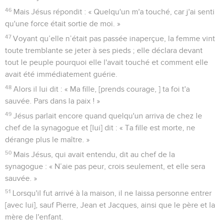
46
Mais Jésus répondit : « Quelqu'un m'a touché, car j'ai senti
qu'une force était sortie de moi. »
47
Voyant qu’elle n’était pas passée inaperçue, la femme vint
toute tremblante se jeter à ses pieds ; elle déclara devant
tout le peuple pourquoi elle l'avait touché et comment elle
avait été immédiatement guérie.
48
Alors il lui dit : « Ma fille, [prends courage, ] ta foi t'a
sauvée. Pars dans la paix ! »
49
Jésus parlait encore quand quelqu'un arriva de chez le
chef de la synagogue et [lui] dit : « Ta fille est morte, ne
dérange plus le maître. »
50
Mais Jésus, qui avait entendu, dit au chef de la
synagogue : « N’aie pas peur, crois seulement, et elle sera
sauvée. »
51
Lorsqu'il fut arrivé à la maison, il ne laissa personne entrer
[avec lui], sauf Pierre, Jean et Jacques, ainsi que le père et la
mère de l'enfant.