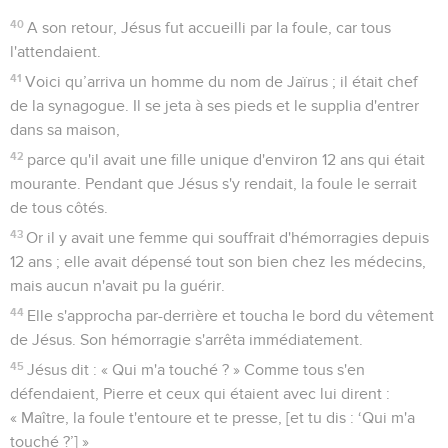
40
A son retour, Jésus fut accueilli par la foule, car tous
l'attendaient.
41
Voici qu’arriva un homme du nom de Jaïrus ; il était chef
de la synagogue. Il se jeta à ses pieds et le supplia d'entrer
dans sa maison,
42
parce qu'il avait une fille unique d'environ 12 ans qui était
mourante. Pendant que Jésus s'y rendait, la foule le serrait
de tous côtés.
43
Or il y avait une femme qui souffrait d'hémorragies depuis
12 ans ; elle avait dépensé tout son bien chez les médecins,
mais aucun n'avait pu la guérir.
44
Elle s'approcha par-derrière et toucha le bord du vêtement
de Jésus. Son hémorragie s'arrêta immédiatement.
45
Jésus dit : « Qui m'a touché ? » Comme tous s'en
défendaient, Pierre et ceux qui étaient avec lui dirent :
« Maître, la foule t'entoure et te presse, [et tu dis : ‘Qui m'a
touché ?’] »