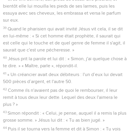
bientôt elle lui mouilla les pieds de ses larmes, puis les
essuya avec ses cheveux, les embrassa et versa le parfum
sur eux.
39
Quand le pharisien qui avait invité Jésus vit cela, il se dit
en lui-même : « Si cet homme était prophète, il saurait qui
est celle qui le touche et de quel genre de femme il s'agit, il
saurait que c'est une pécheresse. »
40
Jésus prit la parole et lui dit : « Simon, j'ai quelque chose à
te dire. » « Maître, parle », répondit-il.
41
« Un créancier avait deux débiteurs : l'un d’eux lui devait
500 pièces d’argent, et l'autre 50.
42
Comme ils n'avaient pas de quoi le rembourser, il leur
remit à tous deux leur dette. Lequel des deux l'aimera le
plus ? »
43
Simon répondit : « Celui, je pense, auquel il a remis la plus
grosse somme. » Jésus lui dit : « Tu as bien jugé. »
44
Puis il se tourna vers la femme et dit à Simon : « Tu vois