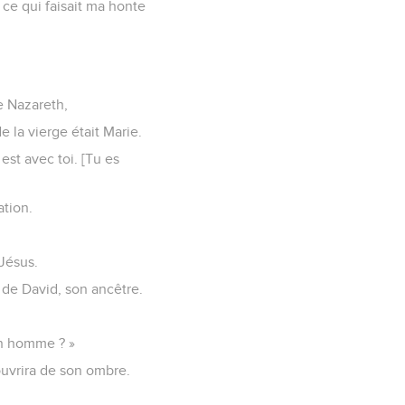
 ce qui faisait ma honte
e Nazareth,
 la vierge était Marie.
 est avec toi. [Tu es
ation.
 Jésus.
e de David, son ancêtre.
 un homme ? »
couvrira de son ombre.