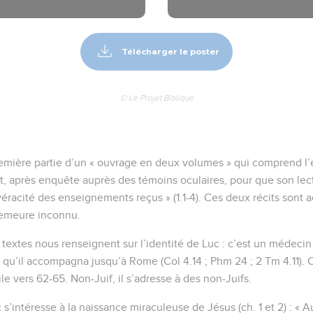
Télécharger le poster
© Le Projet Biblique
remière partie d’un « ouvrage en deux volumes » qui comprend l’év
rit, après enquête auprès des témoins oculaires, pour que son lec
véracité des enseignements reçus » (1.1-4). Ces deux récits sont 
demeure inconnu.
 textes nous renseignent sur l’identité de Luc : c’est un médecin
, qu’il accompagna jusqu’à Rome (Col 4.14 ; Phm 24 ; 2 Tm 4.11). 
ile vers 62-65. Non-Juif, il s’adresse à des non-Juifs.
’intéresse à la naissance miraculeuse de Jésus (ch. 1 et 2) : « A