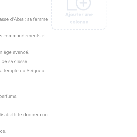
Ajouter une
Ajouter une
Ajouter une
Ajouter une
lasse d'Abia ; sa femme
colonne
colonne
colonne
colonne
 les commandements et
d'un âge avancé.
 de sa classe –
s le temple du Seigneur
 parfums.
 Elisabeth te donnera un
nce,