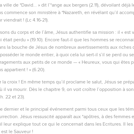
 ville de *David... » dit l’*ange aux bergers (2.11), dévoilant déjà
ésus commence son ministère à *Nazareth, en révélant qu’il accomp
viendrait ! (Lc 4.16-21).
sons du corps et de l’âme, Jésus authentifie sa mission : il « est
 était perdu » (19.10). Encore faut-il que les hommes se reconna
ans la bouche de Jésus de nombreux avertissements aux riches 
sséder le monde entier, à quoi cela lui sert-il s’il se perd ou se
ragements aux petits de ce monde — « Heureux, vous qui êtes pa
appartient ! » (6.20).
r la croix ! En même temps qu’il proclame le salut, Jésus se prépar
il va mourir. Dès le chapitre 9, on voit croître l’opposition à so
h. 22 et 23).
 le dernier et le principal événement parmi tous ceux que les tém
surrection. Jésus ressuscité apparaît aux *apôtres, à des femmes e
 il leur explique tout ce qui le concernait dans les Ecritures. Il l
 est le Sauveur !