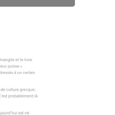
angile et le livre
teur puisse «
adressés à un certain
 de culture grecque,
C’est probablement là
ujourd’hui est né