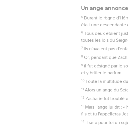
Un ange annonce 
5
Durant le règne d'Héro
était une descendante d
6
Tous deux étaient jus
toutes les lois du Seign
7
Ils n'avaient pas d'enfa
8
Or, pendant que Zachar
9
il fut désigné par le 
et y brûler le parfum.
10
Toute la multitude du
11
Alors un ange du Seig
12
Zacharie fut troublé e
13
Mais l'ange lui dit : 
fils et tu l'appelleras Je
14
Il sera pour toi un su