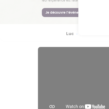
19
Après leur avoir parlé,
20
Quant à eux, ils s'en 
signes qui l'accompagna
Luc
Introduction