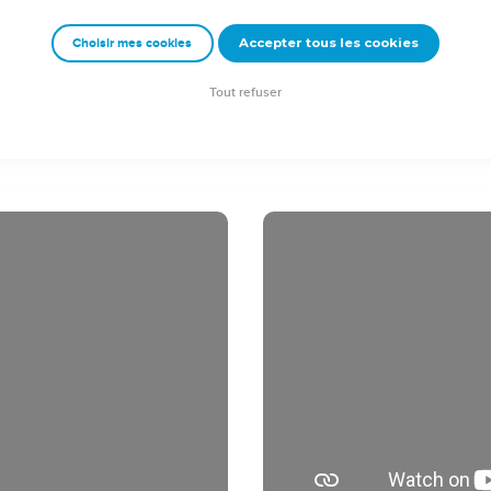
 le Seigneur fut enlevé au ciel, et il s'assit à la droite de Dieu.
Accepter tous les cookies
Choisir mes cookies
allèrent prêcher partout. Le Seigneur travaillait avec eux et confir
ient. ]
Tout refuser