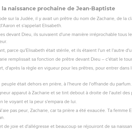
la naissance prochaine de Jean-Baptiste
de sur la Judée, il y avait un prêtre du nom de Zacharie, de la c
'Aaron et s'appelait Elisabeth.
tes devant Dieu, ils suivaient d'une manière irréprochable tous
eur.
nt, parce qu'Elisabeth était stérile, et ils étaient l'un et l'autre 
ie remplissait sa fonction de prêtre devant Dieu – c'était le tour
sort, d'après la règle en vigueur pour les prêtres, pour entrer dan
 peuple était dehors en prière, à l'heure de l'offrande du parfum.
neur apparut à Zacharie et se tint debout à droite de l'autel des
n le voyant et la peur s'empara de lui.
« N’aie pas peur, Zacharie, car ta prière a été exaucée. Ta femme
an.
jet de joie et d'allégresse et beaucoup se réjouiront de sa naissa