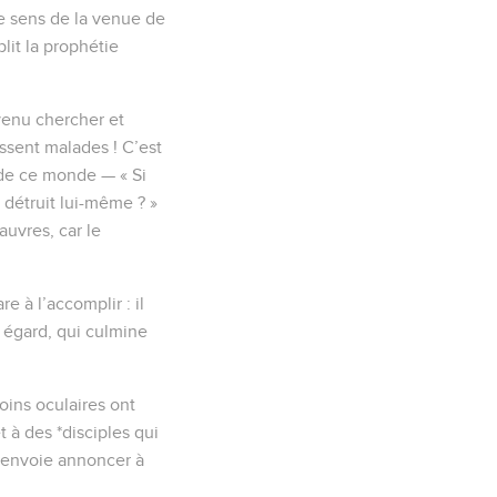
 le sens de la venue de
lit la prophétie
 venu chercher et
issent malades ! C’est
de ce monde — « Si
 détruit lui-même ? »
uvres, car le
e à l’accomplir : il
n égard, qui culmine
oins oculaires ont
t à des *disciples qui
es envoie annoncer à