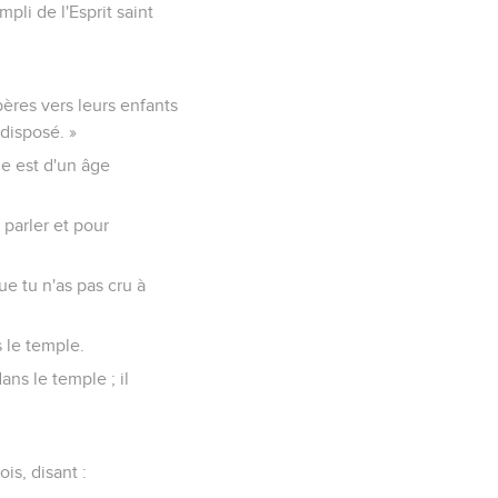
mpli de l'Esprit saint
pères vers leurs enfants
 disposé. »
me est d'un âge
 parler et pour
ue tu n'as pas cru à
s le temple.
dans le temple ; il
is, disant :