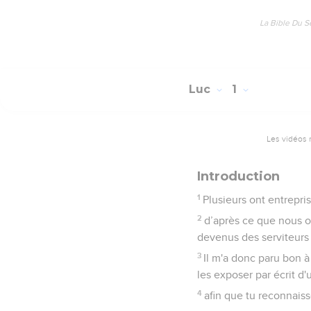
La Bible Du S
Luc
1
Les vidéos 
Introduction
1
Plusieurs ont entrepr
2
d’après ce que nous o
devenus des serviteurs 
3
Il m'a donc paru bon à
les exposer par écrit d
4
afin que tu reconnais