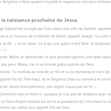
e Seigneur a faite quand il a porté le regard sur moi pour enlever
la naissance prochaine de Jésus
ge Gabriel fut envoyé par Dieu dans une ville de Galilée, appelé
cée à un homme de la famille de David, appelé Joseph. Le nom de
 et dit : « Je te salue, toi à qui une grâce a été faite, le Seigneur
 ] »
role, Marie se demandait ce que pouvait signifier une telle salut
ie pas peur, Marie, car tu as trouvé grâce auprès de Dieu.
ceinte. Tu mettras au monde un fils et tu lui donneras le nom de
 appelé Fils du Très-Haut, et le Seigneur Dieu lui donnera le trôn
lle de Jacob éternellement, son règne n'aura pas de fin. »
« Comment cela se fera-t-il, puisque je n'ai pas de relations avec
 « Le Saint-Esprit viendra sur toi et la puissance du Très-Haut te 
enfant qui naîtra sera appelé Fils de Dieu.