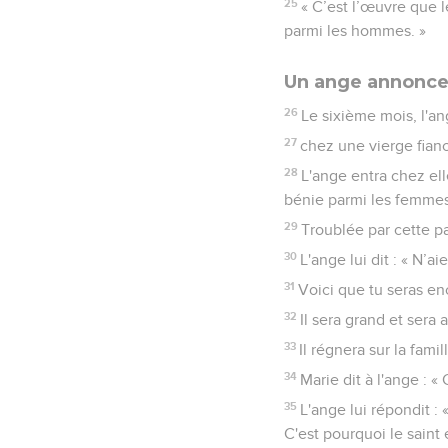
25
« C’est l’œuvre que l
parmi les hommes. »
Un ange annonce 
26
Le sixième mois, l'an
27
chez une vierge fian
28
L'ange entra chez elle
bénie parmi les femmes.
29
Troublée par cette pa
30
L'ange lui dit : « N’a
31
Voici que tu seras en
32
Il sera grand et sera
33
Il régnera sur la fami
34
Marie dit à l'ange : 
35
L'ange lui répondit :
C'est pourquoi le saint 