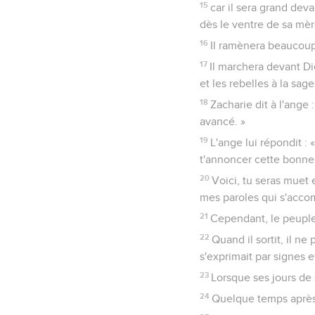
15
car il sera grand devan
dès le ventre de sa mèr
16
Il ramènera beaucoup 
17
Il marchera devant Di
et les rebelles à la sag
18
Zacharie dit à l'ange 
avancé. »
19
L'ange lui répondit : 
t'annoncer cette bonne
20
Voici, tu seras muet e
mes paroles qui s'acco
21
Cependant, le peuple 
22
Quand il sortit, il ne
s'exprimait par signes et
23
Lorsque ses jours de s
24
Quelque temps après,