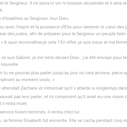
t le Seigneur. Il ne boira ni vin ni boisson alcoolisée et il sera re
e.
d'Israélites au Seigneur, leur Dieu.
eu avec l'esprit et la puissance d'Elie pour ramener le cœur des 
esse des justes, afin de préparer pour le Seigneur un peuple bien
: « A quoi reconnaîtrai-je cela ? En effet, je suis vieux et ma fem
« Je suis Gabriel, je me tiens devant Dieu ; j'ai été envoyé pour te
 nouvelle.
t tu ne pourras plus parler jusqu'au jour où cela arrivera, parce q
mpliront au moment voulu. »
attendait Zacharie et s'étonnait qu'il s’attarde si longtemps dan
 pouvait pas leur parler, et ils comprirent qu'il avait eu une vision 
 il resta muet.
ervice furent terminés, il rentra chez lui.
 sa femme Elisabeth fut enceinte. Elle se cacha pendant cinq mo