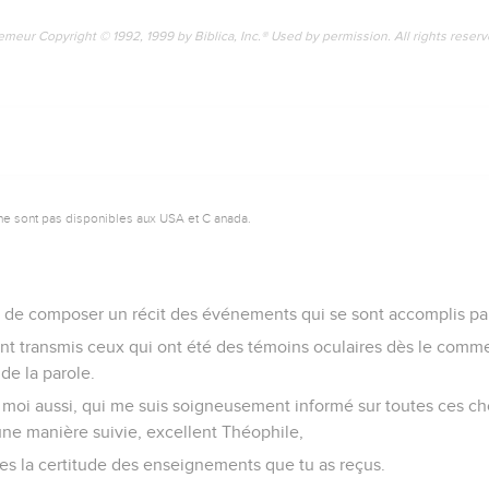
emeur Copyright © 1992, 1999 by Biblica, Inc.® Used by permission. All rights reser
ne sont pas disponibles aux USA et C anada.
is de composer un récit des événements qui se sont accomplis pa
nt transmis ceux qui ont été des témoins oculaires dès le comm
de la parole.
 moi aussi, qui me suis soigneusement informé sur toutes ces cho
'une manière suivie, excellent Théophile,
ses la certitude des enseignements que tu as reçus.