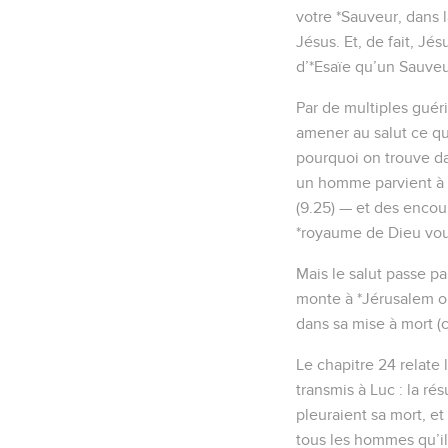
votre *Sauveur, dans la
Jésus. Et, de fait, J
d’*Esaïe qu’un Sauveur 
Par de multiples guéri
amener au salut ce qui
pourquoi on trouve d
un homme parvient à po
(9.25) — et des encou
*royaume de Dieu vous 
Mais le salut passe pa
monte à *Jérusalem où 
dans sa mise à mort (c
Le chapitre 24 relate
transmis à Luc : la ré
pleuraient sa mort, et
tous les hommes qu’il