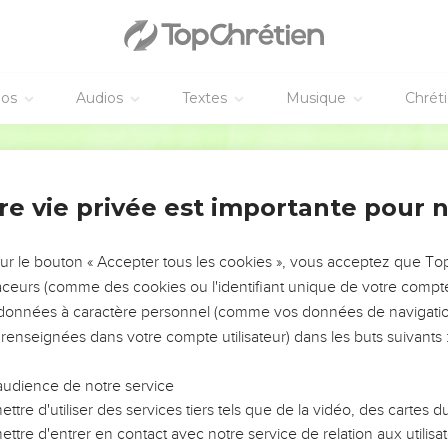
à deux disciples
t sous une autre forme à deux d'entre eux qui se rendaient à la 
éos
Audios
Textes
Musique
Chrét
'annoncer aux autres, qui ne les crurent pas non plus.
Segond 21
aux onze disciples
onze pendant qu'ils étaient à table, et il leur reprocha leur incrédu
re vie privée est importante pour 
ient pas cru ceux qui l'avaient vu ressuscité.
llez dans le monde entier proclamer la bonne nouvelle à toute la cr
sur le bouton « Accepter tous les cookies », vous acceptez que T
ui sera baptisé sera sauvé, mais celui qui ne croira pas sera cond
traceurs (comme des cookies ou l'identifiant unique de votre compte 
s données à caractère personnel (comme vos données de navigatio
 accompagneront ceux qui auront cru : en mon nom, ils pourront 
gues,
 renseignées dans votre compte utilisateur) dans les buts suivants 
 et s'ils boivent un breuvage mortel, celui-ci ne leur fera aucun m
audience de notre service
t ceux-ci seront guéris. »
ttre d'utiliser des services tiers tels que de la vidéo, des cartes
ttre d'entrer en contact avec notre service de relation aux utilisat
uprès de Dieu