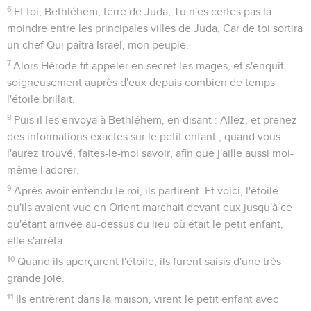
6
Et toi, Bethléhem, terre de Juda, Tu n'es certes pas la
moindre entre les principales villes de Juda, Car de toi sortira
un chef Qui paîtra Israël, mon peuple.
7
Alors Hérode fit appeler en secret les mages, et s'enquit
soigneusement auprès d'eux depuis combien de temps
l'étoile brillait.
8
Puis il les envoya à Bethléhem, en disant : Allez, et prenez
des informations exactes sur le petit enfant ; quand vous
l'aurez trouvé, faites-le-moi savoir, afin que j'aille aussi moi-
même l'adorer.
9
Après avoir entendu le roi, ils partirent. Et voici, l'étoile
qu'ils avaient vue en Orient marchait devant eux jusqu'à ce
qu'étant arrivée au-dessus du lieu où était le petit enfant,
elle s'arrêta.
10
Quand ils aperçurent l'étoile, ils furent saisis d'une très
grande joie.
11
Ils entrèrent dans la maison, virent le petit enfant avec