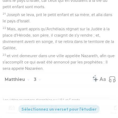
dans le pays d'Israël, car ceux qui en voulaient à la vie du
petit enfant sont morts.
21
Joseph se leva, prit le petit enfant et sa mère, et alla dans
le pays d'Israël.
22
Mais, ayant appris qu'Archélaüs régnait sur la Judée à la
place d'Hérode, son père, il craignit de s'y rendre ; et,
divinement averti en songe, il se retira dans le territoire de la
Galilée,
23
et vint demeurer dans une ville appelée Nazareth, afin que
s'accomplît ce qui avait été annoncé par les prophètes : Il
sera appelé Nazaréen.
Matthieu
3
Les vidéos ne sont pas disponibles aux USA et C anada.
La prédication de Jean-Baptiste
Contenus
Versions
Commentaires
Strong
Dictionnaire