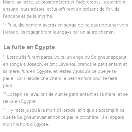
Marie, sa mère, se prosternèrent et l'adorèrent ; ils ouvrirent
ensuite leurs trésors, et lui offrirent en présent de l'or, de
l'encens et de la myrrhe.
12
Puis, divinement avertis en songe de ne pas retourner vers
Hérode, ils regagnèrent leur pays par un autre chemin.
La fuite en Égypte
13
Lorsqu'ils furent partis, voici, un ange du Seigneur apparut
en songe à Joseph, et dit : Lève-toi, prends le petit enfant et
sa mère, fuis en Égypte, et restes-y jusqu'à ce que je te
parle ; car Hérode cherchera le petit enfant pour le faire
périr.
14
Joseph se leva, prit de nuit le petit enfant et sa mère, et se
retira en Égypte.
15
Il y resta jusqu'à la mort d'Hérode, afin que s'accomplît ce
que le Seigneur avait annoncé par le prophète : J'ai appelé
mon fils hors d'Égypte.