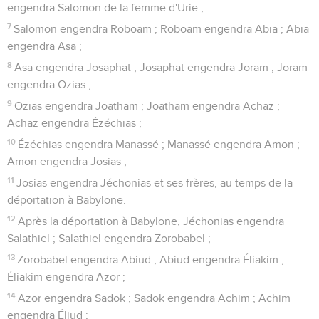
engendra Salomon de la femme d'Urie ;
7
Salomon engendra Roboam ; Roboam engendra Abia ; Abia
engendra Asa ;
8
Asa engendra Josaphat ; Josaphat engendra Joram ; Joram
engendra Ozias ;
9
Ozias engendra Joatham ; Joatham engendra Achaz ;
Achaz engendra Ézéchias ;
10
Ézéchias engendra Manassé ; Manassé engendra Amon ;
Amon engendra Josias ;
11
Josias engendra Jéchonias et ses frères, au temps de la
déportation à Babylone.
12
Après la déportation à Babylone, Jéchonias engendra
Salathiel ; Salathiel engendra Zorobabel ;
13
Zorobabel engendra Abiud ; Abiud engendra Éliakim ;
Éliakim engendra Azor ;
14
Azor engendra Sadok ; Sadok engendra Achim ; Achim
engendra Éliud ;