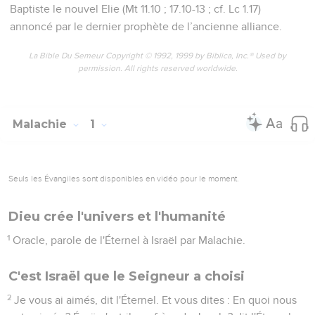
Baptiste le nouvel Elie (Mt 11.10 ; 17.10-13 ; cf. Lc 1.17)
annoncé par le dernier prophète de l’ancienne alliance.
La Bible Du Semeur Copyright © 1992, 1999 by Biblica, Inc.® Used by
permission. All rights reserved worldwide.
Malachie
1
Seuls les Évangiles sont disponibles en vidéo pour le moment.
Dieu crée l'univers et l'humanité
1
Oracle, parole de l'Éternel à Israël par Malachie.
C'est Israël que le Seigneur a choisi
2
Je vous ai aimés, dit l'Éternel. Et vous dites : En quoi nous