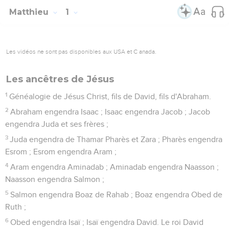
Matthieu
1
Les vidéos ne sont pas disponibles aux USA et C anada.
Les ancêtres de Jésus
1
Généalogie de Jésus Christ, fils de David, fils d'Abraham.
2
Abraham engendra Isaac ; Isaac engendra Jacob ; Jacob
engendra Juda et ses frères ;
3
Juda engendra de Thamar Pharès et Zara ; Pharès engendra
Esrom ; Esrom engendra Aram ;
4
Aram engendra Aminadab ; Aminadab engendra Naasson ;
Naasson engendra Salmon ;
5
Salmon engendra Boaz de Rahab ; Boaz engendra Obed de
Ruth ;
6
Obed engendra Isaï ; Isaï engendra David. Le roi David