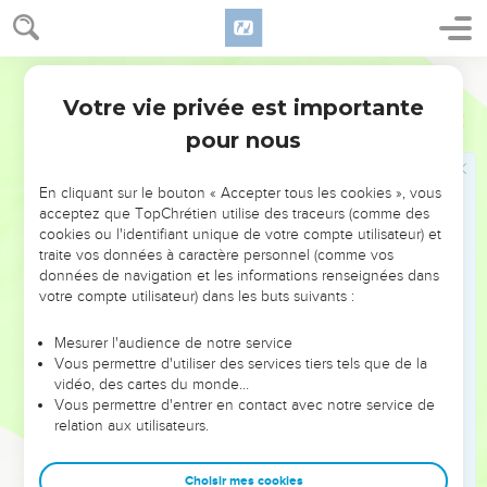
camps : Cette plaie sera semblable à l'autre.
16
Tous ceux qui resteront de toutes les nations Venues
Segond 1910
contre Jérusalem Monteront chaque année Pour se
Votre vie privée est importante
prosterner devant le roi, l'Éternel des armées, Et pour
Zacharie
14
célébrer la fête des tabernacles.
pour nous
17
S'il y a des familles de la terre qui ne montent pas à
Jérusalem Pour se prosterner devant le roi, l'Éternel des
En cliquant sur le bouton « Accepter tous les cookies », vous
acceptez que TopChrétien utilise des traceurs (comme des
armées, La pluie ne tombera pas sur elles.
cookies ou l'identifiant unique de votre compte utilisateur) et
18
Si la famille d'Égypte ne monte pas, si elle ne vient pas, La
traite vos données à caractère personnel (comme vos
pluie ne tombera pas sur elle ; Elle sera frappée de la plaie
données de navigation et les informations renseignées dans
votre compte utilisateur) dans les buts suivants :
dont l'Éternel frappera les nations Qui ne monteront pas pour
célébrer la fête des tabernacles.
Mesurer l'audience de notre service
19
Ce sera le châtiment de l'Égypte, Le châtiment de toutes
Vous permettre d'utiliser des services tiers tels que de la
vidéo, des cartes du monde…
les nations Qui ne monteront pas pour célébrer la fête des
Vous permettre d'entrer en contact avec notre service de
tabernacles.
relation aux utilisateurs.
20
En ce jour-là, il sera écrit sur les clochettes des chevaux :
Sainteté à L'Éternel ! Et les chaudières dans la maison de
Choisir mes cookies