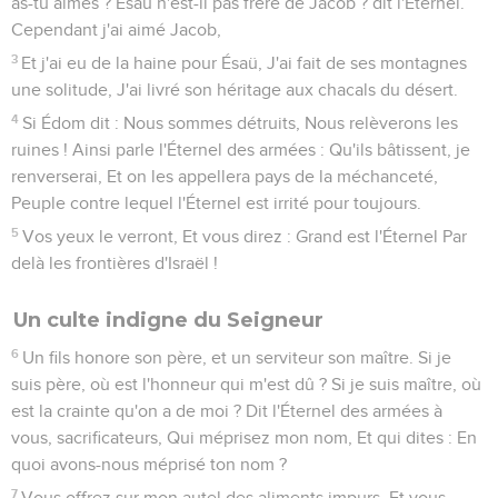
as-tu aimés ? Ésaü n'est-il pas frère de Jacob ? dit l'Éternel.
Cependant j'ai aimé Jacob,
3
Et j'ai eu de la haine pour Ésaü, J'ai fait de ses montagnes
une solitude, J'ai livré son héritage aux chacals du désert.
4
Si Édom dit : Nous sommes détruits, Nous relèverons les
ruines ! Ainsi parle l'Éternel des armées : Qu'ils bâtissent, je
renverserai, Et on les appellera pays de la méchanceté,
Peuple contre lequel l'Éternel est irrité pour toujours.
5
Vos yeux le verront, Et vous direz : Grand est l'Éternel Par
delà les frontières d'Israël !
Un culte indigne du Seigneur
6
Un fils honore son père, et un serviteur son maître. Si je
suis père, où est l'honneur qui m'est dû ? Si je suis maître, où
est la crainte qu'on a de moi ? Dit l'Éternel des armées à
vous, sacrificateurs, Qui méprisez mon nom, Et qui dites : En
quoi avons-nous méprisé ton nom ?
7
Vous offrez sur mon autel des aliments impurs, Et vous