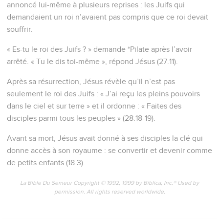
annoncé lui-même à plusieurs reprises : les Juifs qui
demandaient un roi n’avaient pas compris que ce roi devait
souffrir.
« Es-tu le roi des Juifs ? » demande *Pilate après l’avoir
arrêté. « Tu le dis toi-même », répond Jésus (27.11).
Après sa résurrection, Jésus révèle qu’il n’est pas
seulement le roi des Juifs : « J’ai reçu les pleins pouvoirs
dans le ciel et sur terre » et il ordonne : « Faites des
disciples parmi tous les peuples » (28.18-19).
Avant sa mort, Jésus avait donné à ses disciples la clé qui
donne accès à son royaume : se convertir et devenir comme
de petits enfants (18.3).
La Bible Du Semeur Copyright © 1992, 1999 by Biblica, Inc.® Used by
permission. All rights reserved worldwide.