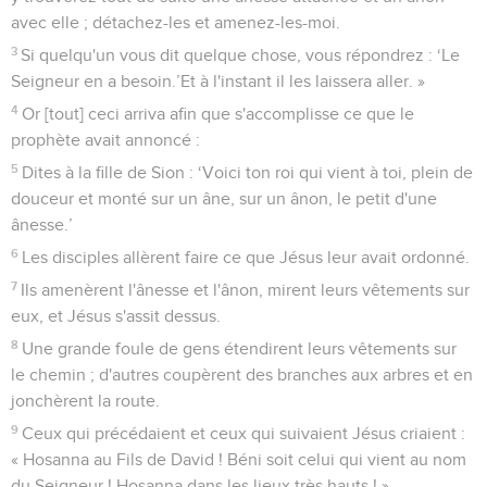
avec elle ; détachez-les et amenez-les-moi.
3
Si quelqu'un vous dit quelque chose, vous répondrez : ‘Le
Seigneur en a besoin.’Et à l'instant il les laissera aller. »
4
Or [tout] ceci arriva afin que s'accomplisse ce que le
prophète avait annoncé :
5
Dites à la fille de Sion : ‘Voici ton roi qui vient à toi, plein de
douceur et monté sur un âne, sur un ânon, le petit d'une
ânesse.’
6
Les disciples allèrent faire ce que Jésus leur avait ordonné.
7
Ils amenèrent l'ânesse et l'ânon, mirent leurs vêtements sur
eux, et Jésus s'assit dessus.
8
Une grande foule de gens étendirent leurs vêtements sur
le chemin ; d'autres coupèrent des branches aux arbres et en
jonchèrent la route.
9
Ceux qui précédaient et ceux qui suivaient Jésus criaient :
« Hosanna au Fils de David ! Béni soit celui qui vient au nom
du Seigneur ! Hosanna dans les lieux très hauts ! »