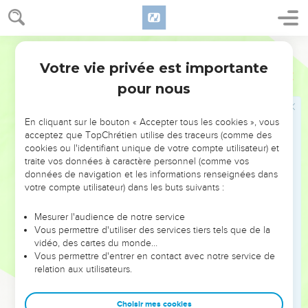
sous leur pouvoir.
26
Ce ne sera pas le cas au milieu de vous, mais si quelqu'un
Segond 21
veut être grand parmi vous, il sera votre serviteur ;
Votre vie privée est importante
27
Matthieu
20
et si quelqu'un veut être le premier parmi vous, qu'il soit
pour nous
votre esclave.
28
C'est ainsi que le Fils de l'homme est venu, non pour être
En cliquant sur le bouton « Accepter tous les cookies », vous
servi, mais pour servir et donner sa vie en rançon pour
acceptez que TopChrétien utilise des traceurs (comme des
beaucoup. »
cookies ou l'identifiant unique de votre compte utilisateur) et
traite vos données à caractère personnel (comme vos
Jésus guérit deux aveugles
données de navigation et les informations renseignées dans
votre compte utilisateur) dans les buts suivants :
29
Lorsqu'ils sortirent de Jéricho, une grande foule suivit
Jésus.
Mesurer l'audience de notre service
Vous permettre d'utiliser des services tiers tels que de la
30
Deux aveugles, assis au bord du chemin, entendirent que
vidéo, des cartes du monde…
Jésus passait et crièrent : « Aie pitié de nous, Seigneur, Fils
Vous permettre d'entrer en contact avec notre service de
de David ! »
relation aux utilisateurs.
31
La foule les reprenait pour les faire taire, mais ils crièrent
Choisir mes cookies
plus fort : « Aie pitié de nous, Seigneur, Fils de David ! »