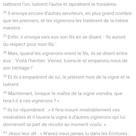
battirent l'un, tuèrent l'autre et lapidèrent le troisième.
36
Il envoya encore d'autres serviteurs, en plus grand nombre
que les premiers, et les vignerons les traitèrent de la même
manière.
37
Enfin, il envoya vers eux son fils en se disant : ‘Ils auront
du respect pour mon fils.’
38
Mais, quand les vignerons virent le fils, ils se dirent entre
eux : ‘Voilà l'héritier. Venez, tuons-le et emparons-nous de
son héritage !’
39
Et ils s’emparèrent de lui, le jetèrent hors de la vigne et le
tuèrent.
40
Maintenant, lorsque le maître de la vigne viendra, que
fera-t-il à ces vignerons ? »
41
Ils lui répondirent : « Il fera mourir misérablement ces
misérables et il louera la vigne à d'autres vignerons qui lui
donneront sa part de récolte au moment voulu. »
42
Jésus leur dit : « N'avez-vous jamais lu dans les Ecritures :