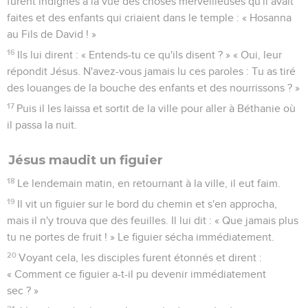
furent indignés à la vue des choses merveilleuses qu'il avait
faites et des enfants qui criaient dans le temple : « Hosanna
au Fils de David ! »
16
Ils lui dirent : « Entends-tu ce qu'ils disent ? » « Oui, leur
répondit Jésus. N'avez-vous jamais lu ces paroles : Tu as tiré
des louanges de la bouche des enfants et des nourrissons ? »
17
Puis il les laissa et sortit de la ville pour aller à Béthanie où
il passa la nuit.
Jésus maudit un figuier
18
Le lendemain matin, en retournant à la ville, il eut faim.
19
Il vit un figuier sur le bord du chemin et s'en approcha,
mais il n'y trouva que des feuilles. Il lui dit : « Que jamais plus
tu ne portes de fruit ! » Le figuier sécha immédiatement.
20
Voyant cela, les disciples furent étonnés et dirent :
« Comment ce figuier a-t-il pu devenir immédiatement
sec ? »