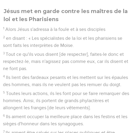
Jésus met en garde contre les maîtres de la
loi et les Pharisiens
1
Alors Jésus s'adressa à la foule et à ses disciples
2
en disant : « Les spécialistes de la loi et les pharisiens se
sont faits les interprètes de Moïse.
3
Tout ce qu'ils vous disent [de respecter], faites-le donc et
respectez-le, mais n'agissez pas comme eux, car ils disent et
ne font pas.
4
Ils lient des fardeaux pesants et les mettent sur les épaules
des hommes, mais ils ne veulent pas les remuer du doigt.
5
Toutes leurs actions, ils les font pour se faire remarquer des
hommes. Ainsi, ils portent de grands phylactères et
allongent les franges [de leurs vêtements].
6
Ils aiment occuper la meilleure place dans les festins et les
sièges d'honneur dans les synagogues.
7
Ils aiment être salués sur les places publiques et être