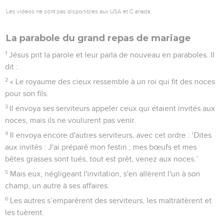
Les vidéos ne sont pas disponibles aux USA et C anada.
La parabole du grand repas de mariage
1
Jésus prit la parole et leur parla de nouveau en paraboles. Il
dit :
2
« Le royaume des cieux ressemble à un roi qui fit des noces
pour son fils.
3
Il envoya ses serviteurs appeler ceux qui étaient invités aux
noces, mais ils ne voulurent pas venir.
4
Il envoya encore d'autres serviteurs, avec cet ordre : ‘Dites
aux invités : J'ai préparé mon festin ; mes bœufs et mes
bêtes grasses sont tués, tout est prêt, venez aux noces.’
5
Mais eux, négligeant l'invitation, s'en allèrent l'un à son
champ, un autre à ses affaires.
6
Les autres s’emparèrent des serviteurs, les maltraitèrent et
les tuèrent.