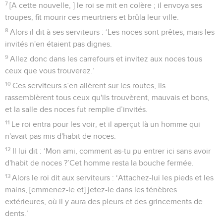
7
[A cette nouvelle, ] le roi se mit en colère ; il envoya ses
troupes, fit mourir ces meurtriers et brûla leur ville.
8
Alors il dit à ses serviteurs : ‘Les noces sont prêtes, mais les
invités n'en étaient pas dignes.
9
Allez donc dans les carrefours et invitez aux noces tous
ceux que vous trouverez.’
10
Ces serviteurs s’en allèrent sur les routes, ils
rassemblèrent tous ceux qu'ils trouvèrent, mauvais et bons,
et la salle des noces fut remplie d’invités.
11
Le roi entra pour les voir, et il aperçut là un homme qui
n'avait pas mis d'habit de noces.
12
Il lui dit : ‘Mon ami, comment as-tu pu entrer ici sans avoir
d'habit de noces ?’Cet homme resta la bouche fermée.
13
Alors le roi dit aux serviteurs : ‘Attachez-lui les pieds et les
mains, [emmenez-le et] jetez-le dans les ténèbres
extérieures, où il y aura des pleurs et des grincements de
dents.’