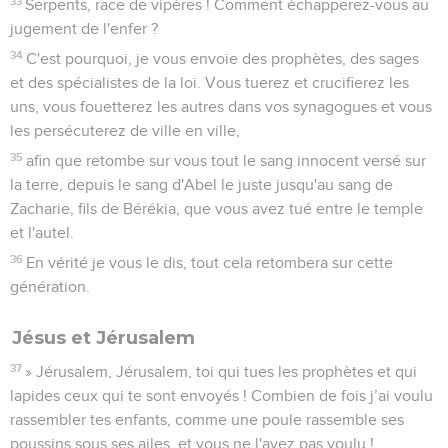
33
Serpents, race de vipères ! Comment échapperez-vous au
jugement de l'enfer ?
34
C'est pourquoi, je vous envoie des prophètes, des sages
et des spécialistes de la loi. Vous tuerez et crucifierez les
uns, vous fouetterez les autres dans vos synagogues et vous
les persécuterez de ville en ville,
35
afin que retombe sur vous tout le sang innocent versé sur
la terre, depuis le sang d'Abel le juste jusqu'au sang de
Zacharie, fils de Bérékia, que vous avez tué entre le temple
et l'autel.
36
En vérité je vous le dis, tout cela retombera sur cette
génération.
Jésus et Jérusalem
37
» Jérusalem, Jérusalem, toi qui tues les prophètes et qui
lapides ceux qui te sont envoyés ! Combien de fois j’ai voulu
rassembler tes enfants, comme une poule rassemble ses
poussins sous ses ailes, et vous ne l'avez pas voulu !