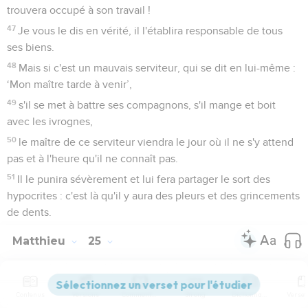
trouvera occupé à son travail !
47
Je vous le dis en vérité, il l'établira responsable de tous
ses biens.
48
Mais si c'est un mauvais serviteur, qui se dit en lui-même :
‘Mon maître tarde à venir’,
49
s'il se met à battre ses compagnons, s'il mange et boit
avec les ivrognes,
50
le maître de ce serviteur viendra le jour où il ne s'y attend
pas et à l'heure qu'il ne connaît pas.
51
Il le punira sévèrement et lui fera partager le sort des
hypocrites : c'est là qu'il y aura des pleurs et des grincements
de dents.
Matthieu
25
Les vidéos ne sont pas disponibles aux USA et C anada.
Contenus
Versions
Commentaires
Strong
Dictionnaire