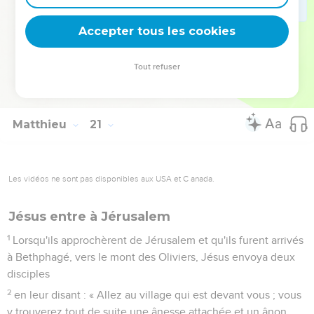
32
Jésus s'arrêta, les appela et dit : « Que voulez-vous que je
Accepter tous les cookies
fasse pour vous ? »
33
Ils lui dirent : « Seigneur, que nos yeux s'ouvrent. »
Tout refuser
34
Rempli de compassion, Jésus toucha leurs yeux ; aussitôt
ils retrouvèrent la vue et ils le suivirent.
Matthieu
21
Les vidéos ne sont pas disponibles aux USA et C anada.
Jésus entre à Jérusalem
1
Lorsqu'ils approchèrent de Jérusalem et qu'ils furent arrivés
à Bethphagé, vers le mont des Oliviers, Jésus envoya deux
disciples
2
en leur disant : « Allez au village qui est devant vous ; vous
y trouverez tout de suite une ânesse attachée et un ânon