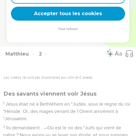
qu’elle ait mis au monde un fils, auquel il donna le nom de
Accepter tous les cookies
Jésus.
La Bible Du Semeur Copyright © 1992, 1999 by Biblica, Inc.® Used by permission.
Tout refuser
All rights reserved worldwide.
Matthieu
2
Les vidéos ne sont pas disponibles aux USA et C anada.
Des savants viennent voir Jésus
1
Jésus était né à Bethléhem en *Judée, sous le règne du roi
*Hérode. Or, des mages venant de l’Orient arrivèrent à
*Jérusalem.
2
Ils demandaient : —Où est le roi des *Juifs qui vient de
naître ? Nous avons vu se lever son étoile, et nous sommes