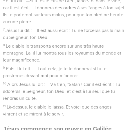
et lui dit : —Si tu es le Fils de Dieu, lance-toi dans le vide,
car il est écrit : Il donnera des ordres à ses *anges à ton sujet.
Ils te porteront sur leurs mains, pour que ton pied ne heurte
aucune pierre.
7
Jésus lui dit : —Il est aussi écrit : Tu ne forceras pas la main
du Seigneur, ton Dieu.
8
Le diable le transporta encore sur une très haute
montagne. Là, il lui montra tous les royaumes du monde et
leur magnificence.
9
Puis il lui dit : —Tout cela, je te le donnerai si tu te
prosternes devant moi pour m’adorer.
10
Alors Jésus lui dit : —Va-t’en, *Satan ! Car il est écrit : Tu
adoreras le Seigneur, ton Dieu, et c’est à lui seul que tu
rendras un culte.
11
Là-dessus, le diable le laissa. Et voici que des anges
vinrent et se mirent à le servir.
Jésus commence son œuvre en Galilée