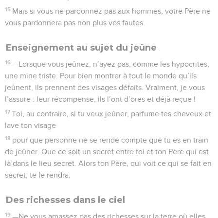
15
Mais si vous ne pardonnez pas aux hommes, votre Père ne
vous pardonnera pas non plus vos fautes.
Enseignement au sujet du jeûne
16
—Lorsque vous jeûnez, n’ayez pas, comme les hypocrites,
une mine triste. Pour bien montrer à tout le monde qu’ils
jeûnent, ils prennent des visages défaits. Vraiment, je vous
l’assure : leur récompense, ils l’ont d’ores et déjà reçue !
17
Toi, au contraire, si tu veux jeûner, parfume tes cheveux et
lave ton visage
18
pour que personne ne se rende compte que tu es en train
de jeûner. Que ce soit un secret entre toi et ton Père qui est
là dans le lieu secret. Alors ton Père, qui voit ce qui se fait en
secret, te le rendra.
Des richesses dans le ciel
19
—Ne vous amassez pas des richesses sur la terre où elles