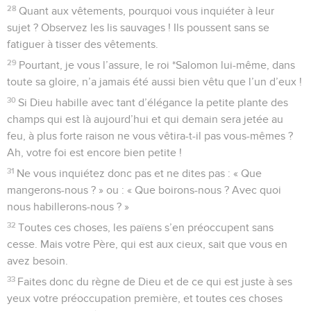
28
Quant aux vêtements, pourquoi vous inquiéter à leur
sujet ? Observez les lis sauvages ! Ils poussent sans se
fatiguer à tisser des vêtements.
29
Pourtant, je vous l’assure, le roi *Salomon lui-même, dans
toute sa gloire, n’a jamais été aussi bien vêtu que l’un d’eux !
30
Si Dieu habille avec tant d’élégance la petite plante des
champs qui est là aujourd’hui et qui demain sera jetée au
feu, à plus forte raison ne vous vêtira-t-il pas vous-mêmes ?
Ah, votre foi est encore bien petite !
31
Ne vous inquiétez donc pas et ne dites pas : « Que
mangerons-nous ? » ou : « Que boirons-nous ? Avec quoi
nous habillerons-nous ? »
32
Toutes ces choses, les païens s’en préoccupent sans
cesse. Mais votre Père, qui est aux cieux, sait que vous en
avez besoin.
33
Faites donc du règne de Dieu et de ce qui est juste à ses
yeux votre préoccupation première, et toutes ces choses