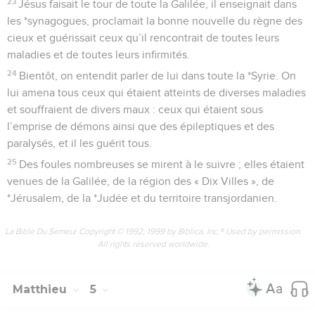
23
Jésus faisait le tour de toute la Galilée, il enseignait dans
les *synagogues, proclamait la bonne nouvelle du règne des
cieux et guérissait ceux qu’il rencontrait de toutes leurs
maladies et de toutes leurs infirmités.
24
Bientôt, on entendit parler de lui dans toute la *Syrie. On
lui amena tous ceux qui étaient atteints de diverses maladies
et souffraient de divers maux : ceux qui étaient sous
l’emprise de démons ainsi que des épileptiques et des
paralysés, et il les guérit tous.
25
Des foules nombreuses se mirent à le suivre ; elles étaient
venues de la Galilée, de la région des « Dix Villes », de
*Jérusalem, de la *Judée et du territoire transjordanien.
La Bible Du Semeur Copyright © 1992, 1999 by Biblica, Inc.® Used by permission.
All rights reserved worldwide.
Matthieu
5