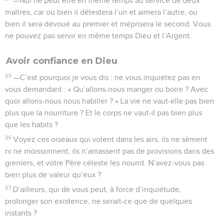
—Nul ne peut être en même temps au service de deux
maîtres, car ou bien il détestera l’un et aimera l’autre, ou
bien il sera dévoué au premier et méprisera le second. Vous
ne pouvez pas servir en même temps Dieu et l’Argent.
Avoir confiance en Dieu
25
—C’est pourquoi je vous dis : ne vous inquiétez pas en
vous demandant : « Qu’allons-nous manger ou boire ? Avec
quoi allons-nous nous habiller ? » La vie ne vaut-elle pas bien
plus que la nourriture ? Et le corps ne vaut-il pas bien plus
que les habits ?
26
Voyez ces oiseaux qui volent dans les airs, ils ne sèment
ni ne moissonnent, ils n’amassent pas de provisions dans des
greniers, et votre Père céleste les nourrit. N’avez-vous pas
bien plus de valeur qu’eux ?
27
D’ailleurs, qui de vous peut, à force d’inquiétude,
prolonger son existence, ne serait-ce que de quelques
instants ?