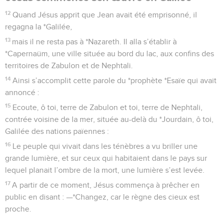
12
Quand Jésus apprit que Jean avait été emprisonné, il
regagna la *Galilée,
13
mais il ne resta pas à *Nazareth. Il alla s’établir à
*Capernaüm, une ville située au bord du lac, aux confins des
territoires de Zabulon et de Nephtali.
14
Ainsi s’accomplit cette parole du *prophète *Esaïe qui avait
annoncé :
15
Ecoute, ô toi, terre de Zabulon et toi, terre de Nephtali,
contrée voisine de la mer, située au-delà du *Jourdain, ô toi,
Galilée des nations païennes :
16
Le peuple qui vivait dans les ténèbres a vu briller une
grande lumière, et sur ceux qui habitaient dans le pays sur
lequel planait l’ombre de la mort, une lumière s’est levée.
17
A partir de ce moment, Jésus commença à prêcher en
public en disant : —*Changez, car le règne des cieux est
proche.