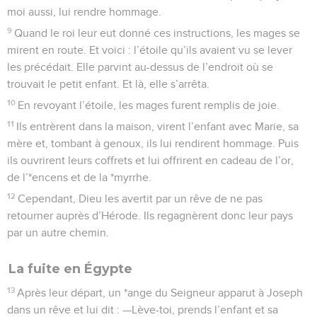
moi aussi, lui rendre hommage.
9
Quand le roi leur eut donné ces instructions, les mages se
mirent en route. Et voici : l’étoile qu’ils avaient vu se lever
les précédait. Elle parvint au-dessus de l’endroit où se
trouvait le petit enfant. Et là, elle s’arrêta.
10
En revoyant l’étoile, les mages furent remplis de joie.
11
Ils entrèrent dans la maison, virent l’enfant avec Marie, sa
mère et, tombant à genoux, ils lui rendirent hommage. Puis
ils ouvrirent leurs coffrets et lui offrirent en cadeau de l’or,
de l’*encens et de la *myrrhe.
12
Cependant, Dieu les avertit par un rêve de ne pas
retourner auprès d’Hérode. Ils regagnèrent donc leur pays
par un autre chemin.
La fuite en Égypte
13
Après leur départ, un *ange du Seigneur apparut à Joseph
dans un rêve et lui dit : —Lève-toi, prends l’enfant et sa