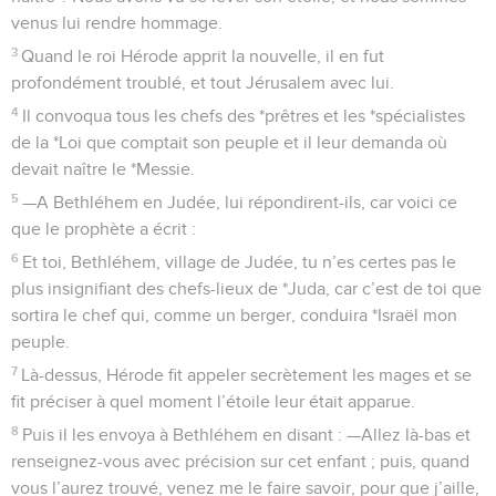
venus lui rendre hommage.
3
Quand le roi Hérode apprit la nouvelle, il en fut
profondément troublé, et tout Jérusalem avec lui.
4
Il convoqua tous les chefs des *prêtres et les *spécialistes
de la *Loi que comptait son peuple et il leur demanda où
devait naître le *Messie.
5
—A Bethléhem en Judée, lui répondirent-ils, car voici ce
que le prophète a écrit :
6
Et toi, Bethléhem, village de Judée, tu n’es certes pas le
plus insignifiant des chefs-lieux de *Juda, car c’est de toi que
sortira le chef qui, comme un berger, conduira *Israël mon
peuple.
7
Là-dessus, Hérode fit appeler secrètement les mages et se
fit préciser à quel moment l’étoile leur était apparue.
8
Puis il les envoya à Bethléhem en disant : —Allez là-bas et
renseignez-vous avec précision sur cet enfant ; puis, quand
vous l’aurez trouvé, venez me le faire savoir, pour que j’aille,