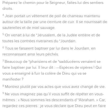
Préparez le chemin pour le Seigneur, faites-lui des sentiers
droits.
4
Jean portait un vêtement de poil de chameau maintenu
autour de la taille par une ceinture de cuir. Il se nourrissait de
sauterelles et de miel sauvage.
5
On venait à lui de *Jérusalem, de la Judée entière et de
toutes les contrées riveraines du *Jourdain.
6
Tous se faisaient baptiser par lui dans le Jourdain, en
reconnaissant ainsi leurs péchés.
7
Beaucoup de *pharisiens et de *sadducéens venaient se
faire baptiser par lui. Il leur dit : —Espèces de vipères ! Qui
vous a enseigné à fuir la colère de Dieu qui va se
manifester ?
8
Montrez plutôt par vos actes que vous avez changé de vie.
9
Ne vous imaginez pas qu’il vous suffit de répéter en vous-
mêmes : « Nous sommes les descendants d’*Abraham. » Car,
regardez ces pierres : je vous déclare que Dieu peut en faire