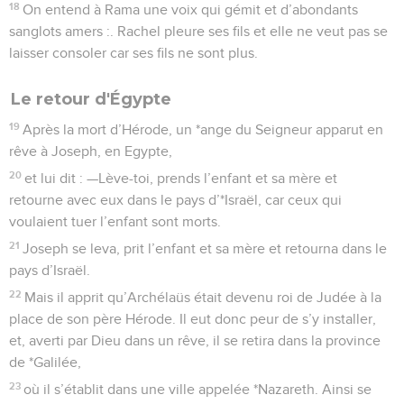
18
On entend à Rama une voix qui gémit et d’abondants
sanglots amers :. Rachel pleure ses fils et elle ne veut pas se
laisser consoler car ses fils ne sont plus.
Le retour d'Égypte
19
Après la mort d’Hérode, un *ange du Seigneur apparut en
rêve à Joseph, en Egypte,
20
et lui dit : —Lève-toi, prends l’enfant et sa mère et
retourne avec eux dans le pays d’*Israël, car ceux qui
voulaient tuer l’enfant sont morts.
21
Joseph se leva, prit l’enfant et sa mère et retourna dans le
pays d’Israël.
22
Mais il apprit qu’Archélaüs était devenu roi de Judée à la
place de son père Hérode. Il eut donc peur de s’y installer,
et, averti par Dieu dans un rêve, il se retira dans la province
de *Galilée,
23
où il s’établit dans une ville appelée *Nazareth. Ainsi se