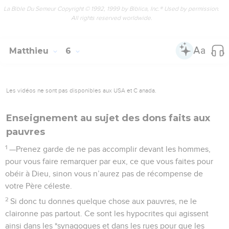
La Bible Du Semeur Copyright © 1992, 1999 by Biblica, Inc.® Used by permission.
All rights reserved worldwide.
Matthieu
6
Les vidéos ne sont pas disponibles aux USA et C anada.
Enseignement au sujet des dons faits aux
pauvres
1
—Prenez garde de ne pas accomplir devant les hommes,
pour vous faire remarquer par eux, ce que vous faites pour
obéir à Dieu, sinon vous n’aurez pas de récompense de
votre Père céleste.
2
Si donc tu donnes quelque chose aux pauvres, ne le
claironne pas partout. Ce sont les hypocrites qui agissent
ainsi dans les *synagogues et dans les rues pour que les