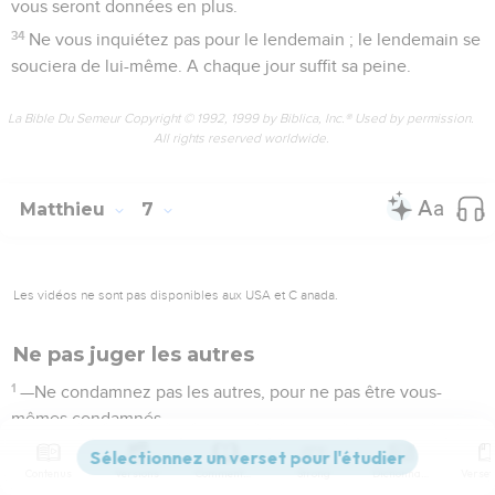
vous seront données en plus.
34
Ne vous inquiétez pas pour le lendemain ; le lendemain se
souciera de lui-même. A chaque jour suffit sa peine.
La Bible Du Semeur Copyright © 1992, 1999 by Biblica, Inc.® Used by permission.
All rights reserved worldwide.
Matthieu
7
Les vidéos ne sont pas disponibles aux USA et C anada.
Ne pas juger les autres
1
—Ne condamnez pas les autres, pour ne pas être vous-
mêmes condamnés.
2
Car vous serez condamnés vous-mêmes de la manière
Contenus
Versions
Commentaires
Strong
Dictionnaire
dont vous aurez condamné, et on vous appliquera la mesure