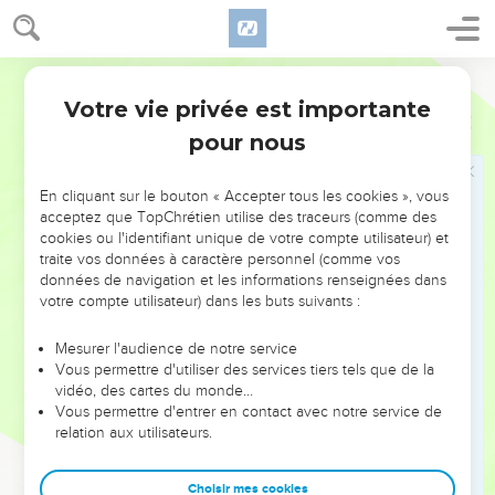
19
Joseph, son futur mari, était un homme bon et droit. Il ne
voulait pas la livrer au déshonneur. C’est pourquoi il se
Semeur
proposa de rompre ses fiançailles sans en ébruiter la raison.
Votre vie privée est importante
Matthieu
1
20
Il réfléchissait à ce projet quand un *ange du Seigneur lui
pour nous
apparut en rêve et lui dit : —Joseph, descendant de *David,
ne crains pas de prendre Marie pour femme, car l’enfant
qu’elle porte vient de l’Esprit Saint.
En cliquant sur le bouton « Accepter tous les cookies », vous
acceptez que TopChrétien utilise des traceurs (comme des
21
Elle donnera naissance à un fils, tu l’appelleras Jésus.
cookies ou l'identifiant unique de votre compte utilisateur) et
C’est lui, en effet, qui *sauvera son peuple de ses péchés.
traite vos données à caractère personnel (comme vos
données de navigation et les informations renseignées dans
22
Tout cela arriva pour que s’accomplisse cette parole du
votre compte utilisateur) dans les buts suivants :
Seigneur transmise par le *prophète :
23
Voici, la jeune fille vierge sera enceinte. Et elle enfantera
Mesurer l'audience de notre service
Vous permettre d'utiliser des services tiers tels que de la
un fils que l’on appellera Emmanuel, ce qui veut dire : Dieu
vidéo, des cartes du monde…
est avec nous.
Vous permettre d'entrer en contact avec notre service de
24
relation aux utilisateurs.
A son réveil, Joseph fit ce que l’ange du Seigneur lui avait
commandé : il prit sa fiancée pour femme.
Choisir mes cookies
25
Mais il n’eut pas de relations conjugales avec elle avant