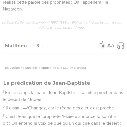
réalisa cette parole des prophètes : On l’appellera : le
Nazaréen.
La Bible Du Semeur Copyright © 1992, 1999 by Biblica, Inc.® Used by permission.
All rights reserved worldwide.
Matthieu
3
Les vidéos ne sont pas disponibles aux USA et C anada.
La prédication de Jean-Baptiste
1
En ce temps-là, parut Jean-Baptiste. Il se mit à prêcher dans
le désert de *Judée.
2
Il disait : —*Changez, car le règne des cieux est proche.
3
C’est Jean que le *prophète *Esaïe a annoncé lorsqu’il a
dit : On entend la voix de quelqu’un qui crie dans le désert :