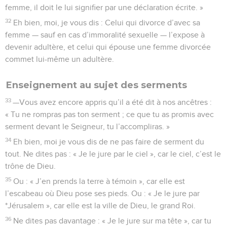
femme, il doit le lui signifier par une déclaration écrite. »
32
Eh bien, moi, je vous dis : Celui qui divorce d’avec sa
femme — sauf en cas d’immoralité sexuelle — l’expose à
devenir adultère, et celui qui épouse une femme divorcée
commet lui-même un adultère.
Enseignement au sujet des serments
33
—Vous avez encore appris qu’il a été dit à nos ancêtres :
« Tu ne rompras pas ton serment ; ce que tu as promis avec
serment devant le Seigneur, tu l’accompliras. »
34
Eh bien, moi je vous dis de ne pas faire de serment du
tout. Ne dites pas : « Je le jure par le ciel », car le ciel, c’est le
trône de Dieu.
35
Ou : « J’en prends la terre à témoin », car elle est
l’escabeau où Dieu pose ses pieds. Ou : « Je le jure par
*Jérusalem », car elle est la ville de Dieu, le grand Roi.
36
Ne dites pas davantage : « Je le jure sur ma tête », car tu