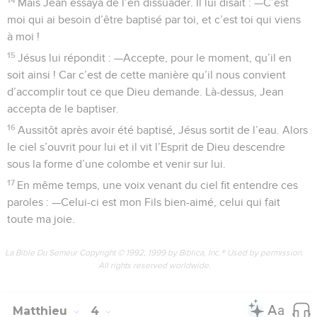
Mais Jean essaya de l’en dissuader. Il lui disait : —C’est
moi qui ai besoin d’être baptisé par toi, et c’est toi qui viens
à moi !
15
Jésus lui répondit : —Accepte, pour le moment, qu’il en
soit ainsi ! Car c’est de cette manière qu’il nous convient
d’accomplir tout ce que Dieu demande. Là-dessus, Jean
accepta de le baptiser.
16
Aussitôt après avoir été baptisé, Jésus sortit de l’eau. Alors
le ciel s’ouvrit pour lui et il vit l’Esprit de Dieu descendre
sous la forme d’une colombe et venir sur lui.
17
En même temps, une voix venant du ciel fit entendre ces
paroles : —Celui-ci est mon Fils bien-aimé, celui qui fait
toute ma joie.
La Bible Du Semeur Copyright © 1992, 1999 by Biblica, Inc.® Used by permission.
All rights reserved worldwide.
Matthieu
4