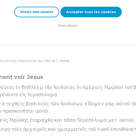
αὐτὴν ἕως οὗ ἔτεκεν υἱόν· καὶ ἐκάλεσεν τὸ ὄνομα αὐτοῦ Ἰ
Accepter tous les cookies
Choisir mes cookies
rad Codex - tanach.us --- Grec : © 2010 by the Society of Biblical Literature and Log
Tout refuser
ne sont pas disponibles aux USA et C anada.
nent voir Jésus
θέντος ἐν Βηθλέεμ τῆς Ἰουδαίας ἐν ἡμέραις Ἡρῴδου τοῦ 
ένοντο εἰς Ἱεροσόλυμα
ν ὁ τεχθεὶς βασιλεὺς τῶν Ἰουδαίων; εἴδομεν γὰρ αὐτοῦ τὸ
ν προσκυνῆσαι αὐτῷ.
λεὺς Ἡρῴδης ἐταράχθη καὶ πᾶσα Ἱεροσόλυμα μετ’ αὐτοῦ,
τας τοὺς ἀρχιερεῖς καὶ γραμματεῖς τοῦ λαοῦ ἐπυνθάνετ