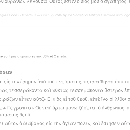
ῶν οὐρανῶν λέγουσα· Οὗτός ἐστιν ὁ υἱός μου ὁ ἀγαπητός, 
rad Codex - tanach.us --- Grec : © 2010 by the Society of Biblical Literature and Log
ne sont pas disponibles aux USA et C anada.
Jésus
θη εἰς τὴν ἔρημον ὑπὸ τοῦ πνεύματος, πειρασθῆναι ὑπὸ το
ρας τεσσεράκοντα καὶ νύκτας τεσσεράκοντα ὕστερον ἐπ
ράζων εἶπεν αὐτῷ· Εἰ υἱὸς εἶ τοῦ θεοῦ, εἰπὲ ἵνα οἱ λίθοι 
πεν· Γέγραπται· Οὐκ ἐπ’ ἄρτῳ μόνῳ ζήσεται ὁ ἄνθρωπος, ἀ
τόματος θεοῦ.
αὐτὸν ὁ διάβολος εἰς τὴν ἁγίαν πόλιν, καὶ ἔστησεν αὐτὸ