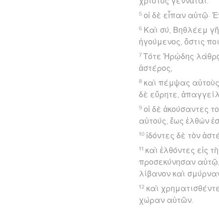
χριστὸς γεννᾶται.
5
οἱ δὲ εἶπαν αὐτῷ· 
6
Καὶ σύ, Βηθλέεμ γῆ
ἡγούμενος, ὅστις πο
7
Τότε Ἡρῴδης λάθρᾳ
ἀστέρος,
8
καὶ πέμψας αὐτοὺς 
δὲ εὕρητε, ἀπαγγεί
9
οἱ δὲ ἀκούσαντες τ
αὐτούς, ἕως ἐλθὼν ἐσ
10
ἰδόντες δὲ τὸν ἀ
11
καὶ ἐλθόντες εἰς τ
προσεκύνησαν αὐτῷ,
λίβανον καὶ σμύρνα
12
καὶ χρηματισθέντε
χώραν αὐτῶν.