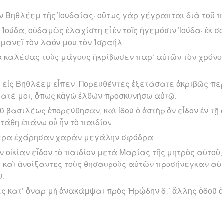
Ἐν Βηθλέεμ τῆς Ἰουδαίας· οὕτως γὰρ γέγραπται διὰ τοῦ 
 Ἰούδα, οὐδαμῶς ἐλαχίστη εἶ ἐν τοῖς ἡγεμόσιν Ἰούδα· ἐκ 
ιμανεῖ τὸν λαόν μου τὸν Ἰσραήλ.
 καλέσας τοὺς μάγους ἠκρίβωσεν παρ’ αὐτῶν τὸν χρόνο
εἰς Βηθλέεμ εἶπεν· Πορευθέντες ἐξετάσατε ἀκριβῶς περ
λατέ μοι, ὅπως κἀγὼ ἐλθὼν προσκυνήσω αὐτῷ.
οῦ βασιλέως ἐπορεύθησαν, καὶ ἰδοὺ ὁ ἀστὴρ ὃν εἶδον ἐν τ
τάθη ἐπάνω οὗ ἦν τὸ παιδίον.
στέρα ἐχάρησαν χαρὰν μεγάλην σφόδρα.
ὴν οἰκίαν εἶδον τὸ παιδίον μετὰ Μαρίας τῆς μητρὸς αὐτοῦ
 καὶ ἀνοίξαντες τοὺς θησαυροὺς αὐτῶν προσήνεγκαν αὐ
ν.
ς κατ’ ὄναρ μὴ ἀνακάμψαι πρὸς Ἡρῴδην δι’ ἄλλης ὁδοῦ 