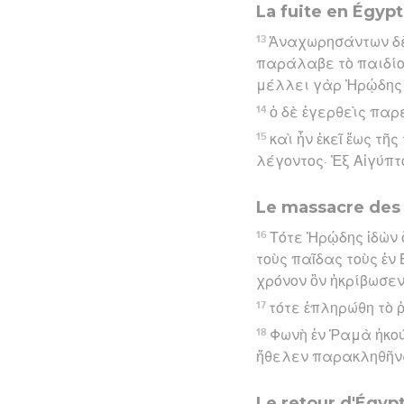
La fuite en Égyp
13
Ἀναχωρησάντων δὲ 
παράλαβε τὸ παιδίον 
μέλλει γὰρ Ἡρῴδης ζ
14
ὁ δὲ ἐγερθεὶς παρ
15
καὶ ἦν ἐκεῖ ἕως τῆ
λέγοντος· Ἐξ Αἰγύπτ
Le massacre des
16
Τότε Ἡρῴδης ἰδὼν 
τοὺς παῖδας τοὺς ἐν 
χρόνον ὃν ἠκρίβωσε
17
τότε ἐπληρώθη τὸ 
18
Φωνὴ ἐν Ῥαμὰ ἠκού
ἤθελεν παρακληθῆναι
Le retour d'Égyp