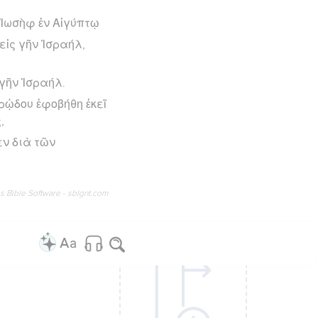
 Ἰωσὴφ ἐν Αἰγύπτῳ
εἰς γῆν Ἰσραήλ,
 γῆν Ἰσραήλ.
ρῴδου ἐφοβήθη ἐκεῖ
,
ὲν διὰ τῶν
os Bible Software - sblgnt.com