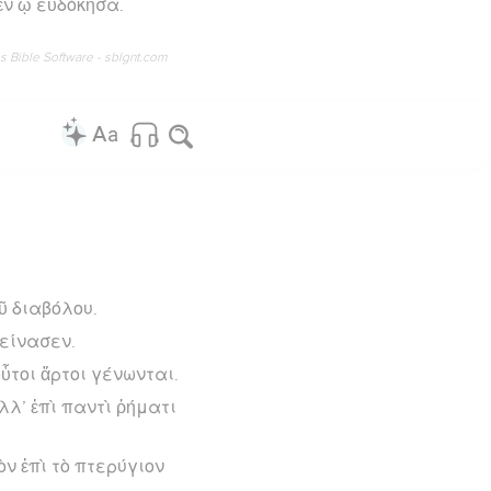
ἐν ᾧ εὐδόκησα.
os Bible Software - sblgnt.com
ῦ διαβόλου.
είνασεν.
οὗτοι ἄρτοι γένωνται.
λλ’ ἐπὶ παντὶ ῥήματι
ν ἐπὶ τὸ πτερύγιον