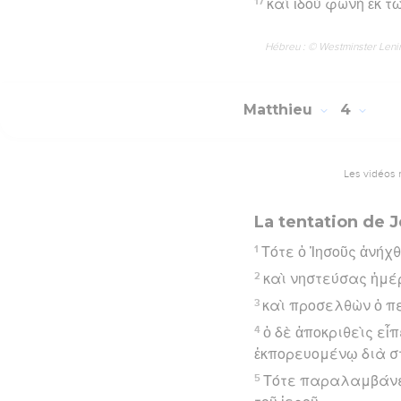
17
καὶ ἰδοὺ φωνὴ ἐκ τ
Hébreu : © Westminster Lening
Matthieu
4
Les vidéos 
La tentation de 
1
Τότε ὁ Ἰησοῦς ἀνήχ
2
καὶ νηστεύσας ἡμέ
3
καὶ προσελθὼν ὁ πει
4
ὁ δὲ ἀποκριθεὶς εἶ
ἐκπορευομένῳ διὰ σ
5
Τότε παραλαμβάνει 