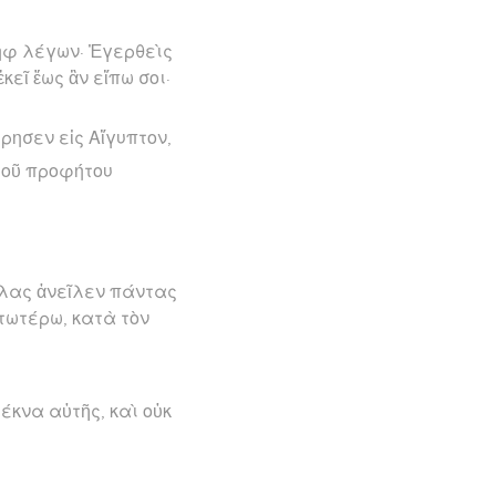
ὴφ λέγων· Ἐγερθεὶς
κεῖ ἕως ἂν εἴπω σοι·
ρησεν εἰς Αἴγυπτον,
 τοῦ προφήτου
ίλας ἀνεῖλεν πάντας
ατωτέρω, κατὰ τὸν
έκνα αὐτῆς, καὶ οὐκ