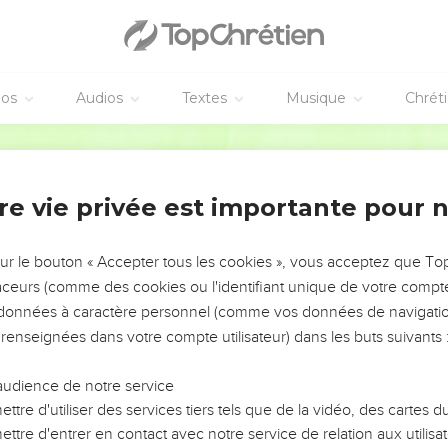
Jésus-Christ
τοῦ ἡ γένεσις οὕτως ἦν. μνηστευθείσης τῆς μητρὸς αὐτοῦ
éos
Audios
Textes
Musique
Chrét
τοὺς εὑρέθη ἐν γαστρὶ ἔχουσα ἐκ πνεύματος ἁγίου.
ὐτῆς, δίκαιος ὢν καὶ μὴ θέλων αὐτὴν δειγματίσαι, ἐβου
Hébreu / Grec - Texte original
θυμηθέντος ἰδοὺ ἄγγελος κυρίου κατ’ ὄναρ ἐφάνη αὐτῷ λ
re vie privée est importante pour 
αραλαβεῖν Μαρίαν τὴν γυναῖκά σου, τὸ γὰρ ἐν αὐτῇ γεν
sur le bouton « Accepter tous les cookies », vous acceptez que T
αὶ καλέσεις τὸ ὄνομα αὐτοῦ Ἰησοῦν, αὐτὸς γὰρ σώσει τὸν
traceurs (comme des cookies ou l'identifiant unique de votre compte 
s données à caractère personnel (comme vos données de navigatio
ονεν ἵνα πληρωθῇ τὸ ῥηθὲν ὑπὸ κυρίου διὰ τοῦ προφήτου 
 renseignées dans votre compte utilisateur) dans les buts suivants 
ν γαστρὶ ἕξει καὶ τέξεται υἱόν, καὶ καλέσουσιν τὸ ὄνομα
νον Μεθ’ ἡμῶν ὁ θεός.
audience de notre service
ὴφ ἀπὸ τοῦ ὕπνου ἐποίησεν ὡς προσέταξεν αὐτῷ ὁ ἄγγελο
ttre d'utiliser des services tiers tels que de la vidéo, des cartes
ῖκα αὐτοῦ·
ttre d'entrer en contact avec notre service de relation aux utilisat