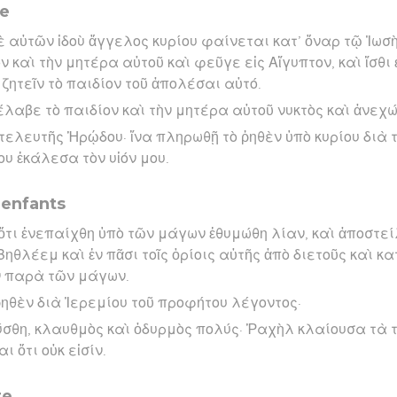
te
αὐτῶν ἰδοὺ ἄγγελος κυρίου φαίνεται κατ’ ὄναρ τῷ Ἰωσ
καὶ τὴν μητέρα αὐτοῦ καὶ φεῦγε εἰς Αἴγυπτον, καὶ ἴσθι ἐ
ητεῖν τὸ παιδίον τοῦ ἀπολέσαι αὐτό.
έλαβε τὸ παιδίον καὶ τὴν μητέρα αὐτοῦ νυκτὸς καὶ ἀνεχώ
ς τελευτῆς Ἡρῴδου· ἵνα πληρωθῇ τὸ ῥηθὲν ὑπὸ κυρίου διὰ
ου ἐκάλεσα τὸν υἱόν μου.
 enfants
ὅτι ἐνεπαίχθη ὑπὸ τῶν μάγων ἐθυμώθη λίαν, καὶ ἀποστε
Βηθλέεμ καὶ ἐν πᾶσι τοῖς ὁρίοις αὐτῆς ἀπὸ διετοῦς καὶ κ
ν παρὰ τῶν μάγων.
ῥηθὲν διὰ Ἰερεμίου τοῦ προφήτου λέγοντος·
σθη, κλαυθμὸς καὶ ὀδυρμὸς πολύς· Ῥαχὴλ κλαίουσα τὰ τ
 ὅτι οὐκ εἰσίν.
te