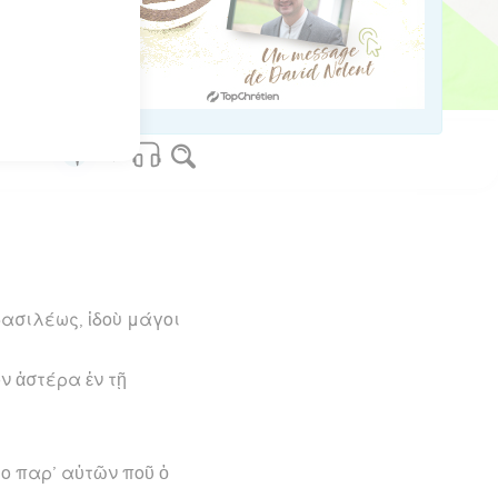
ησοῦν.
os Bible Software - sblgnt.com
βασιλέως, ἰδοὺ μάγοι
ν ἀστέρα ἐν τῇ
ο παρ’ αὐτῶν ποῦ ὁ