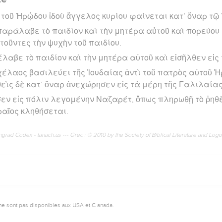
τοῦ Ἡρῴδου ἰδοὺ ἄγγελος κυρίου φαίνεται κατ’ ὄναρ τῷ
αράλαβε τὸ παιδίον καὶ τὴν μητέρα αὐτοῦ καὶ πορεύου 
τοῦντες τὴν ψυχὴν τοῦ παιδίου.
έλαβε τὸ παιδίον καὶ τὴν μητέρα αὐτοῦ καὶ εἰσῆλθεν εἰς
χέλαος βασιλεύει τῆς Ἰουδαίας ἀντὶ τοῦ πατρὸς αὐτοῦ Ἡ
εὶς δὲ κατ’ ὄναρ ἀνεχώρησεν εἰς τὰ μέρη τῆς Γαλιλαίας
εν εἰς πόλιν λεγομένην Ναζαρέτ, ὅπως πληρωθῇ τὸ ῥηθ
αῖος κληθήσεται.
rad Codex - tanach.us --- Grec : © 2010 by the Society of Biblical Literature and Log
ne sont pas disponibles aux USA et C anada.