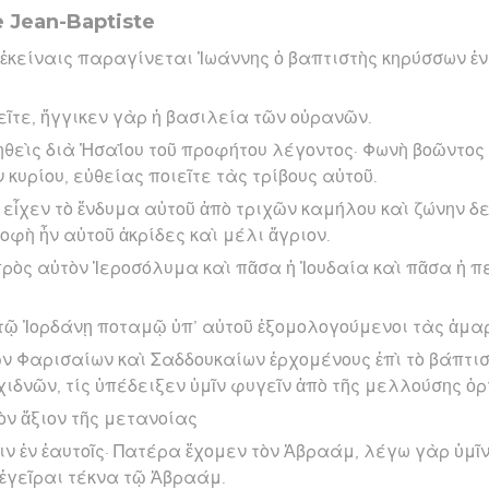
e Jean-Baptiste
 ἐκείναις παραγίνεται Ἰωάννης ὁ βαπτιστὴς κηρύσσων ἐν
ῖτε, ἤγγικεν γὰρ ἡ βασιλεία τῶν οὐρανῶν.
ῥηθεὶς διὰ Ἠσαΐου τοῦ προφήτου λέγοντος· Φωνὴ βοῶντος 
 κυρίου, εὐθείας ποιεῖτε τὰς τρίβους αὐτοῦ.
 εἶχεν τὸ ἔνδυμα αὐτοῦ ἀπὸ τριχῶν καμήλου καὶ ζώνην δ
οφὴ ἦν αὐτοῦ ἀκρίδες καὶ μέλι ἄγριον.
πρὸς αὐτὸν Ἱεροσόλυμα καὶ πᾶσα ἡ Ἰουδαία καὶ πᾶσα ἡ π
ν τῷ Ἰορδάνῃ ποταμῷ ὑπ’ αὐτοῦ ἐξομολογούμενοι τὰς ἁμα
ῶν Φαρισαίων καὶ Σαδδουκαίων ἐρχομένους ἐπὶ τὸ βάπτι
χιδνῶν, τίς ὑπέδειξεν ὑμῖν φυγεῖν ἀπὸ τῆς μελλούσης ὀρ
ὸν ἄξιον τῆς μετανοίας
ιν ἐν ἑαυτοῖς· Πατέρα ἔχομεν τὸν Ἀβραάμ, λέγω γὰρ ὑμῖν
 ἐγεῖραι τέκνα τῷ Ἀβραάμ.