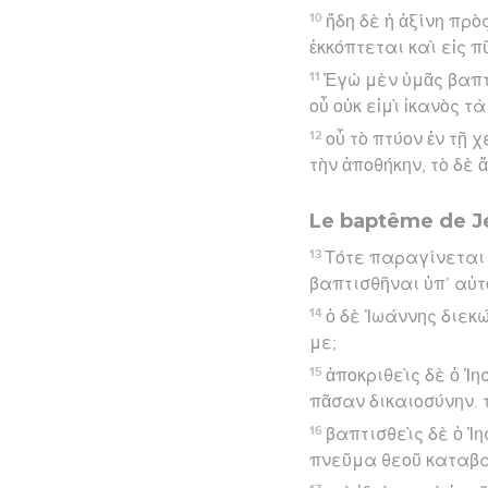
10
ἤδη δὲ ἡ ἀξίνη πρὸ
ἐκκόπτεται καὶ εἰς 
11
Ἐγὼ μὲν ὑμᾶς βαπτί
οὗ οὐκ εἰμὶ ἱκανὸς 
12
οὗ τὸ πτύον ἐν τῇ 
τὴν ἀποθήκην, τὸ δὲ
Le baptême de J
13
Τότε παραγίνεται 
βαπτισθῆναι ὑπ’ αὐτ
14
ὁ δὲ Ἰωάννης διεκ
με;
15
ἀποκριθεὶς δὲ ὁ Ἰ
πᾶσαν δικαιοσύνην. 
16
βαπτισθεὶς δὲ ὁ Ἰη
πνεῦμα θεοῦ καταβα