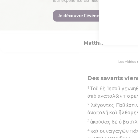
25
καὶ οὐκ ἐγίνωσκεν 
Hébreu : © Westminster Lening
Matthieu
2
Les vidéos 
Des savants vien
1
Τοῦ δὲ Ἰησοῦ γεννη
ἀπὸ ἀνατολῶν παρεγ
2
λέγοντες· Ποῦ ἐστι
ἀνατολῇ καὶ ἤλθομε
3
ἀκούσας δὲ ὁ βασι
4
καὶ συναγαγὼν πάν