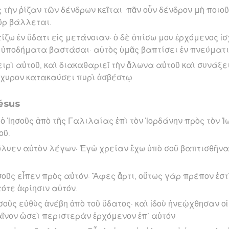
ς τὴν ῥίζαν τῶν δένδρων κεῖται· πᾶν οὖν δένδρον μὴ ποι
πῦρ βάλλεται.
ζω ἐν ὕδατι εἰς μετάνοιαν· ὁ δὲ ὀπίσω μου ἐρχόμενος ἰσ
τὰ ὑποδήματα βαστάσαι· αὐτὸς ὑμᾶς βαπτίσει ἐν πνεύματι
χειρὶ αὐτοῦ, καὶ διακαθαριεῖ τὴν ἅλωνα αὐτοῦ καὶ συνάξει
 ἄχυρον κατακαύσει πυρὶ ἀσβέστῳ.
ésus
ὁ Ἰησοῦς ἀπὸ τῆς Γαλιλαίας ἐπὶ τὸν Ἰορδάνην πρὸς τὸν Ἰ
οῦ.
ώλυεν αὐτὸν λέγων· Ἐγὼ χρείαν ἔχω ὑπὸ σοῦ βαπτισθῆναι
ησοῦς εἶπεν πρὸς αὐτόν· Ἄφες ἄρτι, οὕτως γὰρ πρέπον ἐσ
τότε ἀφίησιν αὐτόν.
σοῦς εὐθὺς ἀνέβη ἀπὸ τοῦ ὕδατος· καὶ ἰδοὺ ἠνεῴχθησαν οἱ
ῖνον ὡσεὶ περιστερὰν ἐρχόμενον ἐπ’ αὐτόν·