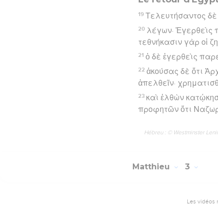
19
Τελευτήσαντος δὲ 
20
λέγων· Ἐγερθεὶς π
τεθνήκασιν γὰρ οἱ ζη
21
ὁ δὲ ἐγερθεὶς παρ
22
ἀκούσας δὲ ὅτι Ἀρ
ἀπελθεῖν· χρηματισθ
23
καὶ ἐλθὼν κατῴκησ
προφητῶν ὅτι Ναζωρ
Hébreu : © Westminster Lening
Matthieu
3
Les vidéos 