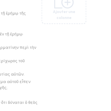
Ajouter une
Ajouter une
Ajouter une
Ajouter une
Ajouter une
 τῇ ἐρήμῳ τῆς
colonne
colonne
colonne
colonne
colonne
ἐν τῇ ἐρήμῳ·
ερματίνην περὶ τὴν
ερίχωρος τοῦ
ρτίας αὐτῶν.
σμα αὐτοῦ εἶπεν
γῆς;
 ὅτι δύναται ὁ θεὸς