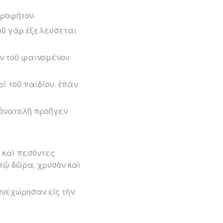
προφήτου·
σοῦ γὰρ ἐξελεύσεται
ν τοῦ φαινομένου
ὶ τοῦ παιδίου· ἐπὰν
ῇ ἀνατολῇ προῆγεν
, καὶ πεσόντες
τῷ δῶρα, χρυσὸν καὶ
ἀνεχώρησαν εἰς τὴν