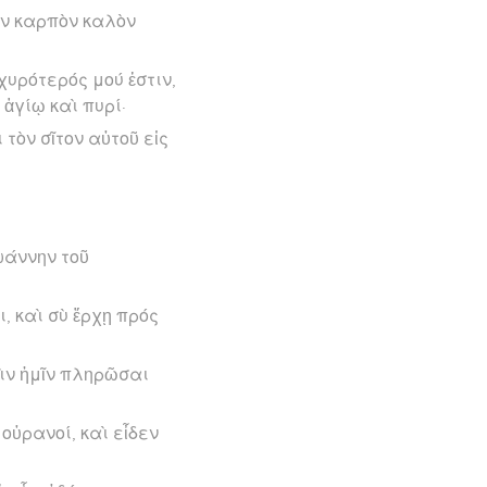
οῦν καρπὸν καλὸν
χυρότερός μού ἐστιν,
 ἁγίῳ καὶ πυρί·
 τὸν σῖτον αὐτοῦ εἰς
ωάννην τοῦ
, καὶ σὺ ἔρχῃ πρός
τὶν ἡμῖν πληρῶσαι
 οὐρανοί, καὶ εἶδεν