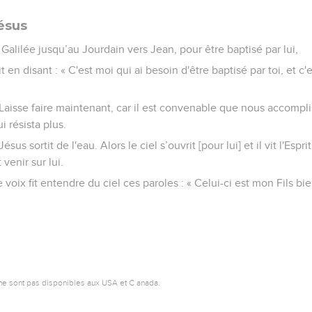
ésus
 Galilée jusqu’au Jourdain vers Jean, pour être baptisé par lui,
 en disant : « C'est moi qui ai besoin d'être baptisé par toi, et c'e
« Laisse faire maintenant, car il est convenable que nous accompli
ui résista plus.
Jésus sortit de l'eau. Alors le ciel s’ouvrit [pour lui] et il vit l'Es
enir sur lui.
oix fit entendre du ciel ces paroles : « Celui-ci est mon Fils bi
ne sont pas disponibles aux USA et C anada.