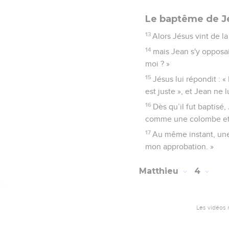
Le baptême de J
13
Alors Jésus vint de la
14
mais Jean s'y opposait
moi ? »
15
Jésus lui répondit : 
est juste », et Jean ne l
16
Dès qu’il fut baptisé, 
comme une colombe et v
17
Au même instant, une v
mon approbation. »
Matthieu
4
Les vidéos 