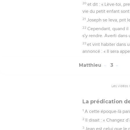
20
et dit : « Lève-toi, p
vie du petit enfant sont
21
Joseph se leva, prit l
22
Cependant, quand il a
s'y rendre. Averti dans u
23
et vint habiter dans 
annoncé : « Il sera app
Matthieu
3
Les vidéos 
La prédication d
1
A cette époque-là paru
2
Il disait : « Changez d
3
Jean est celui que le p