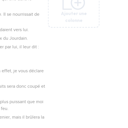
Ajouter une
Ajouter une
Ajouter une
Ajouter une
Ajouter une
Ajouter une
 Il se nourrissait de
colonne
colonne
colonne
colonne
colonne
colonne
aient vers lui.
ux du Jourdain.
ar lui, il leur dit :
effet, je vous déclare
ruits sera donc coupé et
 plus puissant que moi
 feu.
enier, mais il brûlera la