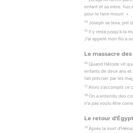
enfant et sa mère, fuis 
pour le faire mourir. »
14
Joseph se leva, prit d
15
Il y resta jusqu'à la
J'ai appelé mon fils à so
Le massacre des
16
Quand Hérode vit que 
enfants de deux ans et a
fait préciser par les ma
17
Alors s'accomplit ce 
18
On a entendu des cris
n'a pas voulu être conso
Le retour d'Égyp
19
Après la mort d'Héro