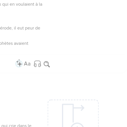
x qui en voulaient à la
érode, il eut peur de
ophètes avaient
 qui crie dans le