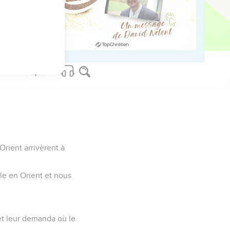
 chez lui,
un fils [premier-né]
rient arrivèrent à
oile en Orient et nous
 et leur demanda où le