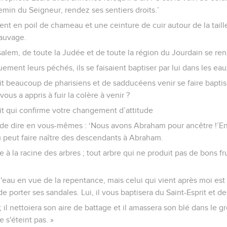
emin du Seigneur, rendez ses sentiers droits.’
nt en poil de chameau et une ceinture de cuir autour de la taille.
sauvage.
alem, de toute la Judée et de toute la région du Jourdain se rend
ment leurs péchés, ils se faisaient baptiser par lui dans les ea
t beaucoup de pharisiens et de sadducéens venir se faire baptiser p
vous a appris à fuir la colère à venir ?
it qui confirme votre changement d’attitude
 de dire en vous-mêmes : ‘Nous avons Abraham pour ancêtre !’En 
u peut faire naître des descendants à Abraham.
e à la racine des arbres ; tout arbre qui ne produit pas de bons f
d'eau en vue de la repentance, mais celui qui vient après moi est
de porter ses sandales. Lui, il vous baptisera du Saint-Esprit et de
 ; il nettoiera son aire de battage et il amassera son blé dans le gr
e s'éteint pas. »