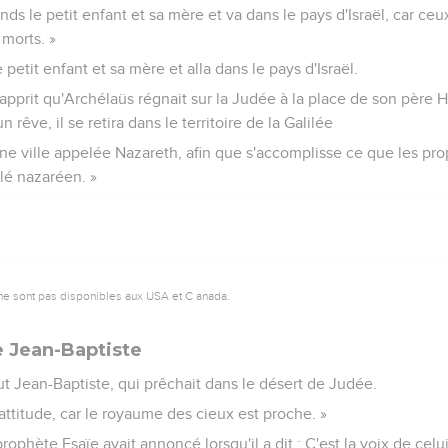
rends le petit enfant et sa mère et va dans le pays d'Israël, car ceu
 morts. »
e petit enfant et sa mère et alla dans le pays d'Israël.
pprit qu'Archélaüs régnait sur la Judée à la place de son père H
n rêve, il se retira dans le territoire de la Galilée
une ville appelée Nazareth, afin que s'accomplisse ce que les pr
elé nazaréen. »
ne sont pas disponibles aux USA et C anada.
e Jean-Baptiste
t Jean-Baptiste, qui prêchait dans le désert de Judée.
’attitude, car le royaume des cieux est proche. »
rophète Esaïe avait annoncé lorsqu'il a dit : C'est la voix de celui