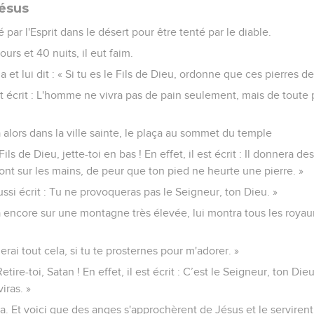
Jésus
par l'Esprit dans le désert pour être tenté par le diable.
urs et 40 nuits, il eut faim.
 et lui dit : « Si tu es le Fils de Dieu, ordonne que ces pierres d
est écrit : L'homme ne vivra pas de pain seulement, mais de toute p
a alors dans la ville sainte, le plaça au sommet du temple
le Fils de Dieu, jette-toi en bas ! En effet, il est écrit : Il donnera 
eront sur les mains, de peur que ton pied ne heurte une pierre. »
t aussi écrit : Tu ne provoqueras pas le Seigneur, ton Dieu. »
ta encore sur une montagne très élevée, lui montra tous les roy
nnerai tout cela, si tu te prosternes pour m'adorer. »
 Retire-toi, Satan ! En effet, il est écrit : C’est le Seigneur, ton Di
iras. »
ssa. Et voici que des anges s'approchèrent de Jésus et le servirent