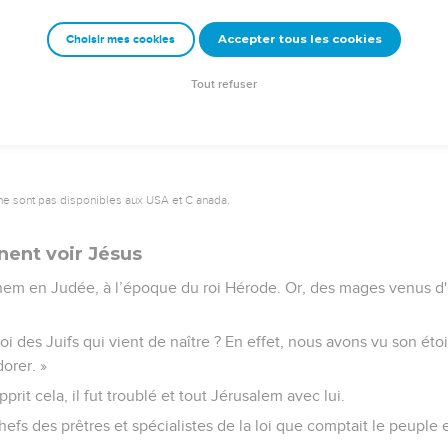
fit ce que l'ange du Seigneur lui avait ordonné et il prit sa femme
Accepter tous les cookies
Choisir mes cookies
relations conjugales avec elle jusqu'à ce qu'elle ait mis au monde 
 de Jésus.
Tout refuser
ne sont pas disponibles aux USA et C anada.
nent voir Jésus
hem en Judée, à l’époque du roi Hérode. Or, des mages venus d'O
 roi des Juifs qui vient de naître ? En effet, nous avons vu son ét
orer. »
rit cela, il fut troublé et tout Jérusalem avec lui.
chefs des prêtres et spécialistes de la loi que comptait le peuple