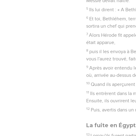
Messie devait naître.
5
Ils lui dirent : « A Be
6
Et toi, Bethléhem, terr
sortira un chef qui pren
7
Alors Hérode fit appel
était apparue,
8
puis il les envoya à B
vous l'aurez trouvé, fait
9
Après avoir entendu le
où, arrivée au-dessus de 
10
Quand ils aperçurent l
11
Ils entrèrent dans la 
Ensuite, ils ouvrirent le
12
Puis, avertis dans un
La fuite en Égyp
13
Lorsqu'ils furent part