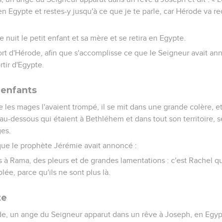
en Egypte et restes-y jusqu'à ce que je te parle, car Hérode va re
e nuit le petit enfant et sa mère et se retira en Egypte.
 mort d'Hérode, afin que s'accomplisse ce que le Seigneur avait an
rtir d'Egypte.
 enfants
les mages l'avaient trompé, il se mit dans une grande colère, et 
u-dessous qui étaient à Bethléhem et dans tout son territoire, sel
ges.
que le prophète Jérémie avait annoncé :
 à Rama, des pleurs et de grandes lamentations : c'est Rachel qu
lée, parce qu'ils ne sont plus là.
te
de, un ange du Seigneur apparut dans un rêve à Joseph, en Egyp