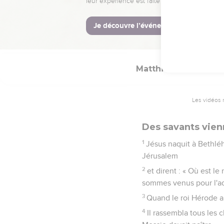
24
A son réveil, Joseph 
25
mais il n'eut pas de 
auquel il donna le nom
Matthieu
2
Les vidéos 
Des savants vien
1
Jésus naquit à Bethlé
Jérusalem
2
et dirent : « Où est le
sommes venus pour l'ad
3
Quand le roi Hérode app
4
Il rassembla tous les 