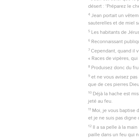
désert : ‘Préparez le ch
4
Jean portait un vêteme
sauterelles et de miel 
5
Les habitants de Jérus
6
Reconnaissant publique
7
Cependant, quand il vi
« Races de vipères, qui 
8
Produisez donc du fru
9
et ne vous avisez pas
que de ces pierres Die
10
Déjà la hache est mis
jeté au feu.
11
Moi, je vous baptise 
et je ne suis pas digne 
12
Il a sa pelle à la main
paille dans un feu qui n