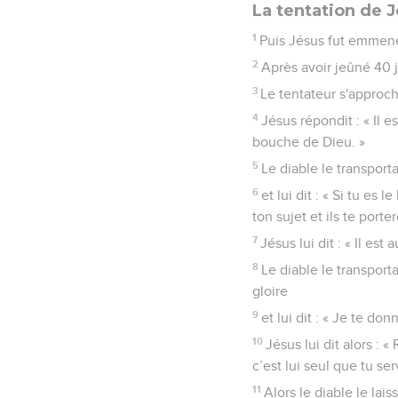
La tentation de 
1
Puis Jésus fut emmené 
2
Après avoir jeûné 40 jo
3
Le tentateur s'approcha
4
Jésus répondit : « Il 
bouche de Dieu. »
5
Le diable le transport
6
et lui dit : « Si tu es 
ton sujet et ils te port
7
Jésus lui dit : « Il es
8
Le diable le transpor
gloire
9
et lui dit : « Je te do
10
Jésus lui dit alors : «
c’est lui seul que tu serv
11
Alors le diable le lai