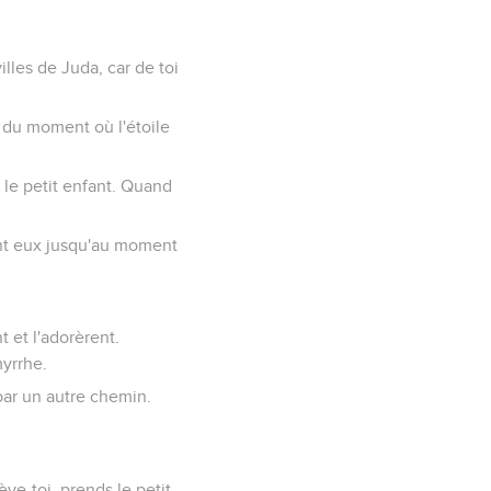
illes de Juda, car de toi
x du moment où l'étoile
 le petit enfant. Quand
evant eux jusqu'au moment
t et l'adorèrent.
myrrhe.
par un autre chemin.
ève-toi, prends le petit