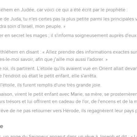
thléhem en Judée, car voici ce qui a été écrit par le prophète :
e de Juda, tu n'es certes pas la plus petite parmi les principales v
dra soin d’Israël, mon peuple. »
er en secret les mages ; il s'informa soigneusement auprès d'eu
ethléhem en disant : « Allez prendre des informations exactes sur
es-le-moi savoir, afin que j'aille moi aussi l'adorer. »
 roi, ils partirent. L'étoile qu'ils avaient vue en Orient allait d
l'endroit où était le petit enfant, elle s'arrêta.
'étoile, ils furent remplis d'une très grande joie.
maison, virent le petit enfant avec Marie, sa mère, se prosternèren
urs trésors et lui offrirent en cadeau de l'or, de l'encens et de la 
 rêve de ne pas retourner vers Hérode, ils regagnèrent leur pays 
te
is, un ange du Seigneur apparut dans un rêve à Joseph et dit : « L