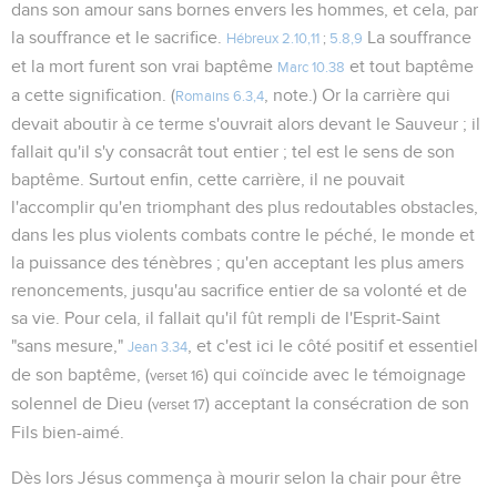
dans son amour sans bornes envers les hommes, et cela, par
la souffrance et le sacrifice.
La souffrance
Hébreux 2.10,11
;
5.8,9
et la mort furent son vrai baptême
et tout baptême
Marc 10.38
a cette signification. (
, note.) Or la carrière qui
Romains 6.3,4
devait aboutir à ce terme s'ouvrait alors devant le Sauveur ; il
fallait qu'il s'y consacrât tout entier ; tel est le sens de son
baptême. Surtout enfin, cette carrière, il ne pouvait
l'accomplir qu'en triomphant des plus redoutables obstacles,
dans les plus violents combats contre le péché, le monde et
la puissance des ténèbres ; qu'en acceptant les plus amers
renoncements, jusqu'au sacrifice entier de sa volonté et de
sa vie. Pour cela, il fallait qu'il fût rempli de l'Esprit-Saint
"sans mesure,"
, et c'est ici le côté positif et essentiel
Jean 3.34
de son baptême, (
) qui coïncide avec le témoignage
verset 16
solennel de Dieu (
) acceptant la consécration de son
verset 17
Fils bien-aimé.
Dès lors Jésus commença à mourir selon la chair pour être