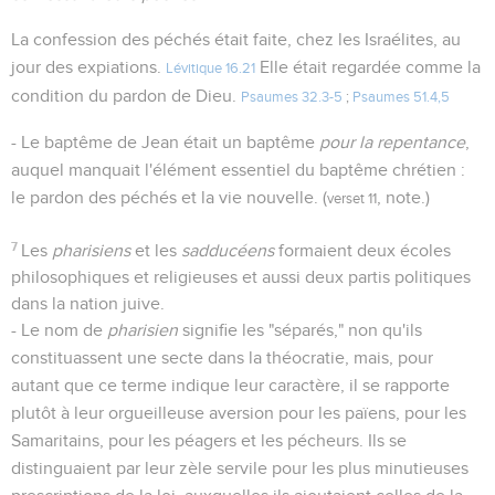
La confession des péchés était faite, chez les Israélites, au
jour des expiations.
Elle était regardée comme la
Lévitique 16.21
condition du pardon de Dieu.
Psaumes 32.3-5
;
Psaumes 51.4,5
- Le baptême de Jean était un baptême
pour la repentance
,
auquel manquait l'élément essentiel du baptême chrétien :
le pardon des péchés et la vie nouvelle. (
, note.)
verset 11
7
Les
pharisiens
et les
sadducéens
formaient deux écoles
philosophiques et religieuses et aussi deux partis politiques
dans la nation juive.
- Le nom de
pharisien
signifie les "séparés," non qu'ils
constituassent une secte dans la théocratie, mais, pour
autant que ce terme indique leur caractère, il se rapporte
plutôt à leur orgueilleuse aversion pour les païens, pour les
Samaritains, pour les péagers et les pécheurs. Ils se
distinguaient par leur zèle servile pour les plus minutieuses