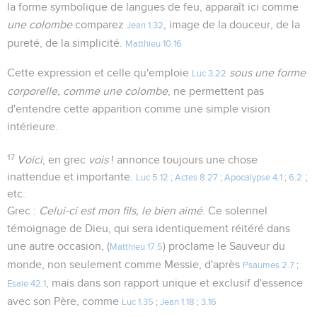
la forme symbolique de langues de feu, apparaît ici comme
une colombe
comparez
, image de la douceur, de la
Jean 1.32
pureté, de la simplicité.
Matthieu 10.16
Cette expression et celle qu'emploie
sous une forme
Luc 3.22
corporelle, comme une colombe
, ne permettent pas
d'entendre cette apparition comme une simple vision
intérieure.
17
Voici
, en grec
vois
! annonce toujours une chose
inattendue et importante.
;
Luc 5.12
;
Actes 8.27
;
Apocalypse 4.1
;
6.2
etc.
Grec :
Celui-ci est mon fils, le bien aimé
. Ce solennel
témoignage de Dieu, qui sera identiquement réitéré dans
une autre occasion, (
) proclame le Sauveur du
Matthieu 17.5
monde, non seulement comme Messie, d'après
Psaumes 2.7
;
, mais dans son rapport unique et exclusif d'essence
Esaïe 42.1
avec son Père, comme
Luc 1.35
;
Jean 1.18
;
3.16