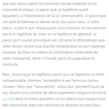
que son séjour parmi les hommes l'aurait entaché d'une
impureté lévitique, ni parce que ce baptême aurait
appartenu à l'observation de la loi cérémonielle, ni parce que
cet acte d'obéissance devait avoir lieu pour nous, à notre
place, ni parce que Jésus aurait voulu honorer et sanctionner
par là le baptême de Jean ou le baptême en général, ni
parce qu'il voulait provoquer par cet acte le témoignage que
Jean devait rendre à sa dignité messianique ou qu'il espérait
recevoir de Dieu lui-même la confirmation solennelle de
cette messianité, dont il n'aurait point eu jusqu'alors la
certitude.
Non, Jésus reçut le baptême parce que ce baptême lui était
indispensable. Homme "semblable à ses frères en toutes
choses," bien que "sans péché," Jésus dut, pendant toute sa
vie, fournir une carrière de développement religieux et moral
dont le terme suprême ne fut atteint que lorsqu'il eut
Luc 2.52
été consommé dans son obéissance absolue envers Dieu,