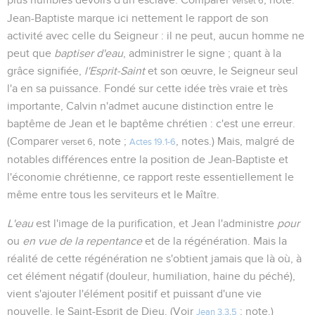
verset 6
Jean-Baptiste marque ici nettement le rapport de son
activité avec celle du Seigneur : il ne peut, aucun homme ne
peut que
baptiser d'eau
, administrer le signe ; quant à la
grâce signifiée,
l'Esprit-Saint
et son œuvre, le Seigneur seul
l'a en sa puissance. Fondé sur cette idée très vraie et très
importante, Calvin n'admet aucune distinction entre le
baptême de Jean et le baptême chrétien : c'est une erreur.
(Comparer
, note ;
, notes.) Mais, malgré de
verset 6
Actes 19.1-6
notables différences entre la position de Jean-Baptiste et
l'économie chrétienne, ce rapport reste essentiellement le
même entre tous les serviteurs et le Maître.
L'eau
est l'image de la purification, et Jean l'administre
pour
ou
en vue de la repentance
et de la régénération. Mais la
réalité de cette régénération ne s'obtient jamais que là où, à
cet élément négatif (douleur, humiliation, haine du péché),
vient s'ajouter l'élément positif et puissant d'une vie
nouvelle, le Saint-Esprit de Dieu. (Voir
; note.)
Jean 3.3
,
5