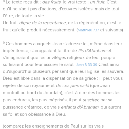
8
Le texte reçu dit :
des fruits
, le vrai texte :
un fruit
. C'est
qu'il ne s'agit pas d'actions, d'œuvres isolées, mais de tout
l'être, de toute la vie.
Un fruit
digne de la repentance
, de la régénération, c'est le
fruit qu'elle produit nécessairement. (
et suivants)
Matthieu 7.17
9
Ces hommes auxquels Jean s'adresse ici, même dans leur
impénitence, s'arrogeaient le titre de
fils d'Abraham
et
s'imaginaient que les privilèges religieux de leur peuple
suffisaient pour leur assurer le salut.
C'est ainsi
Jean 8.33-39
qu'aujourd'hui plusieurs pensent que leur Eglise les sauvera.
Dieu est libre dans la dispensation de sa grâce ; il peut vous
rejeter de son royaume et
de ces pierres-là
(que Jean
montrait au bord du Jourdain), c'est-à-dire des hommes les
plus endurcis, les plus méprisés, il peut
susciter
, par sa
puissance créatrice, de vrais
enfants d'Abraham
, qui auront
sa foi et son obéissance à Dieu.
(comparez les enseignements de Paul sur les vrais