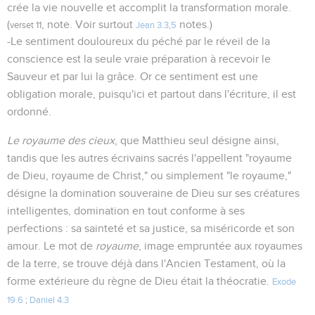
crée la vie nouvelle et accomplit la transformation morale.
(
, note. Voir surtout
notes.)
verset 11
Jean 3.3
,
5
-Le sentiment douloureux du péché par le réveil de la
conscience est la seule vraie préparation à recevoir le
Sauveur et par lui la grâce. Or ce sentiment est une
obligation morale, puisqu'ici et partout dans l'écriture, il est
ordonné.
Le royaume des cieux
, que Matthieu seul désigne ainsi,
tandis que les autres écrivains sacrés l'appellent "royaume
de Dieu, royaume de Christ," ou simplement "le royaume,"
désigne la domination souveraine de Dieu sur ses créatures
intelligentes, domination en tout conforme à ses
perfections : sa sainteté et sa justice, sa miséricorde et son
amour. Le mot de
royaume
, image empruntée aux royaumes
de la terre, se trouve déjà dans l'Ancien Testament, où la
forme extérieure du règne de Dieu était la théocratie.
Exode
19.6
;
Daniel 4.3