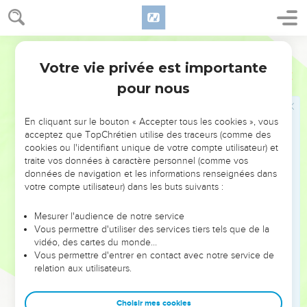
du pays, et l'évangéliste, retrouvant l'idée des prophètes
dans ce nom et dans le mépris qu'avaient les Juifs pour cette
ville obscure et pauvre de la Galilée
, y voit un
Jean 1.46,47
;
7.52
Bible annotée
accomplissement à double sens des Ecritures. Jésus fut en
Votre vie privée est importante
Matthieu
2
effet appelé avec mépris Nazaréen
c'est ainsi que le
Jean 19.19
pour nous
désignent encore aujourd'hui les Juifs, ses adversaires. Ce
nom passa même du Maître aux disciples.
En cliquant sur le bouton « Accepter tous les cookies », vous
On ne saurait nier que cette explication n'ait quelque chose
acceptez que TopChrétien utilise des traceurs (comme des
cookies ou l'identifiant unique de votre compte utilisateur) et
de recherché, d'arbitraire, et qui prête à l'évangéliste une
traite vos données à caractère personnel (comme vos
interprétation assez rabbinique de l'Ancien Testament. C'est
données de navigation et les informations renseignées dans
ce qui a porté d'autres exégètes à penser qu'il voulait dire
votre compte utilisateur) dans les buts suivants :
simplement ceci : Le nom méprisé de Nazareth où le
Mesurer l'audience de notre service
Sauveur vient habiter s'attachera à lui ; or les prophètes ont
Vous permettre d'utiliser des services tiers tels que de la
annoncé qu'il serait le méprisé du peuple.
,
Esaïe 53
,
Psaumes 22
vidéo, des cartes du monde…
etc. De là cette allusion tout à fait vague, qui n'est point une
Vous permettre d'entrer en contact avec notre service de
relation aux utilisateurs.
citation. - Ce qui est plus important que ces interprétations,
c'est l'exemple que nous donne Celui qui "méprisa
Choisir mes cookies
"nous apprend à nous cacher
l'ignominie"
, et qui
Hébreux 12.2