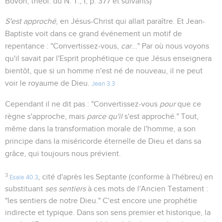
Bovon, théol. du N. T., I, p. 377 et suivants)
S'est approché
, en Jésus-Christ qui allait paraître. Et Jean-
Baptiste voit dans ce grand événement un motif de
repentance : "Convertissez-vous,
car
..." Par où nous voyons
qu'il savait par l'Esprit prophétique ce que Jésus enseignera
bientôt, que si un homme n'est né de nouveau, il ne peut
voir le royaume de Dieu.
Jean 3.3
Cependant il ne dit pas : "Convertissez-vous
pour
que ce
règne s'approche, mais
parce qu'il
s'est approché." Tout,
même dans la transformation morale de l'homme, a son
principe dans la miséricorde éternelle de Dieu et dans sa
grâce, qui toujours nous prévient.
3
, cité d'après les Septante (conforme à l'hébreu) en
Esaïe 40.3
substituant
ses sentiers
à ces mots de l'Ancien Testament :
"les sentiers de notre Dieu." C'est encore une prophétie
indirecte et typique. Dans son sens premier et historique, la