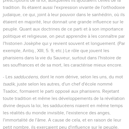
prescriptions de la loi, auxquelles ils ajoutaient celles de la
tradition. Ils étaient aussi l'expression vivante de l'orthodoxie
judaïque, ce qui, joint à leur pouvoir dans le sanhédrin, où ils
étaient en majorité, leur donnait une grande influence sur le
peuple. Quant aux doctrines de ce parti et à son importance
politique et religieuse, on peut apprendre à les connaître par
l'historien Josèphe qui y revient souvent et longuement. (Par
exemple, Antiq., XIII, 5. 9, etc.) Le rôle que jouent les
pharisiens dans la vie du Sauveur, surtout dans l'histoire de
ses souffrances et de sa mort, les caractérise mieux encore.
- Les
sadducéens
, dont le nom dérive, selon les uns, du mot
tsadik
, juste selon les autres, d'un chef d'école nommé
Tsadoc, formaient le parti opposé aux pharisiens. Rejetant
toute tradition et même les développements de la révélation
divine depuis la loi, les sadducéens niaient en même temps
les réalités du monde invisible, l'existence des anges,
l'immortalité de l'âme. A cause de cela, et en raison de leur
petit nombre, ils exerçaient peu d'influence sur le peuple,