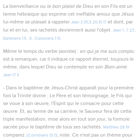
La bienveillance ou
le bon plaisir
de Dieu en son Fils est un
terme hébraïque qui exprime cet ineffable amour que Jésus
lui-même se plaisait à rappeler
et dont, par
Jean 3.35
,
5.20
,
10.17
lui et en lui, ses rachetés deviennent aussi l'objet.
Jean 1
;
7.23
;
Ephésiens 1.5 ; 6
;
Colossiens 1.13
Même le temps du verbe (aoriste) :
en qui je me suis complu
est à remarquer, car il indique ce rapport éternel, toujours le
même, dans lequel Dieu se contemple en son
Bien-aimé
.
Jean 17.5
- Dans le baptême de Jésus-Christ apparaît pour la première
fois la Trinité divine : Le Père et son témoignage, le Fils qui
se voue à son œuvre, l'Esprit qui le consacre pour cette
œuvre. Et, au terme de sa carrière, le Sauveur fera de cette
triple manifestation, mise alors en tout son jour, la formule
sacrée pour le baptême de tous ses rachetés.
Matthieu 28.19
comparez
, note. Ce n'est pas un thème pour
2Corinthiens 13.13