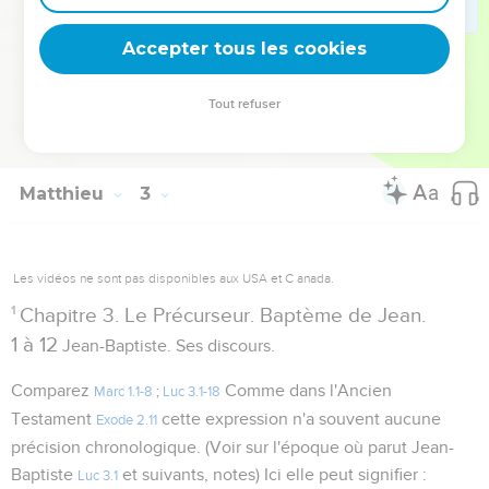
et à garder le silence, quand le temps d'agir et de parler
Accepter tous les cookies
n'est pas venu."
Quesnel
.
Tout refuser
Autres ressources sur theotex.org, contact theotex@gmail.com
Matthieu
3
Les vidéos ne sont pas disponibles aux USA et C anada.
1
Chapitre 3. Le Précurseur. Baptème de Jean.
1 à 12
Jean-Baptiste. Ses discours.
Comparez
Comme dans l'Ancien
Marc 1.1-8
;
Luc 3.1-18
Testament
cette expression n'a souvent aucune
Exode 2.11
précision chronologique. (Voir sur l'époque où parut Jean-
Baptiste
et suivants, notes) Ici elle peut signifier :
Luc 3.1