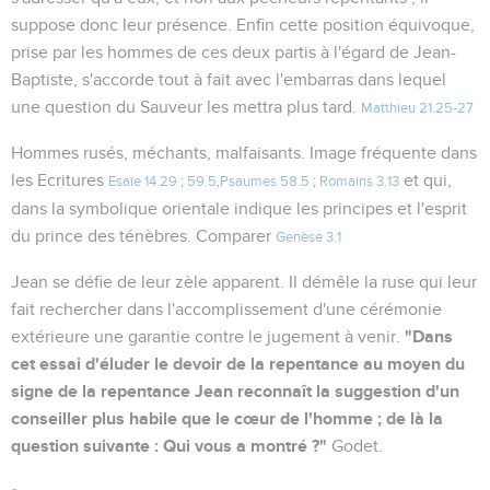
suppose donc leur présence. Enfin cette position équivoque,
prise par les hommes de ces deux partis à l'égard de Jean-
Baptiste, s'accorde tout à fait avec l'embarras dans lequel
une question du Sauveur les mettra plus tard.
Matthieu 21.25-27
Hommes rusés, méchants, malfaisants. Image fréquente dans
les Ecritures
et qui,
Esaïe 14.29
;
59.5
,
Psaumes 58.5
;
Romains 3.13
dans la symbolique orientale indique les principes et l'esprit
du prince des ténèbres. Comparer
Genèse 3.1
Jean se défie de leur zèle apparent. Il démêle la ruse qui leur
fait rechercher dans l'accomplissement d'une cérémonie
"Dans
extérieure une garantie contre le jugement à venir.
cet essai d'éluder le devoir de la repentance au moyen du
signe de la repentance Jean reconnaît la suggestion d'un
conseiller plus habile que le cœur de l'homme ; de là la
question suivante : Qui vous a montré ?"
Godet.