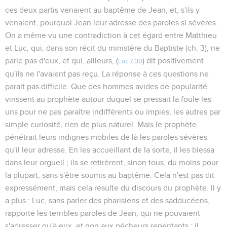
ces deux partis venaient au baptême de Jean, et, s'ils y
venaient, pourquoi Jean leur adresse des paroles si sévères.
On a même vu une contradiction à cet égard entre Matthieu
et Luc, qui, dans son récit du ministère du Baptiste (ch. 3), ne
parle pas d'eux, et qui, ailleurs, (
) dit positivement
Luc 7.30
qu'ils ne l'avaient pas reçu. La réponse à ces questions ne
parait pas difficile. Que des hommes avides de popularité
vinssent au prophète autour duquel se pressait la foule les
uns pour ne pas paraître indifférents ou impies, les autres par
simple curiosité, rien de plus naturel. Mais le prophète
pénétrait leurs indignes mobiles de là les paroles sévères
qu'il leur adresse. En les accueillant de la sorte, il les blessa
dans leur orgueil ; ils se retirèrent, sinon tous, du moins pour
la plupart, sans s'être soumis au baptême. Cela n'est pas dit
expressément, mais cela résulte du discours du prophète. Il y
a plus : Luc, sans parler des pharisiens et des sadducéens,
rapporte les terribles paroles de Jean, qui ne pouvaient
s'adresser qu'à eux, et non aux pécheurs repentants ; il