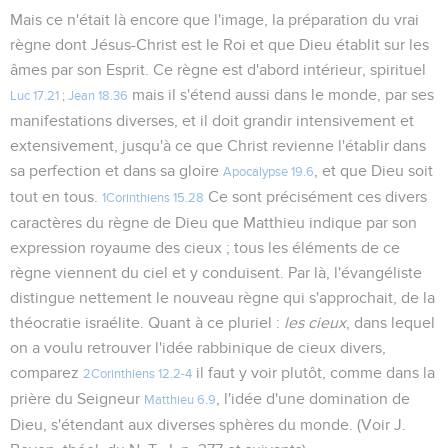
Mais ce n'était là encore que l'image, la préparation du vrai
règne dont Jésus-Christ est le Roi et que Dieu établit sur les
âmes par son Esprit. Ce règne est d'abord intérieur, spirituel
mais il s'étend aussi dans le monde, par ses
Luc 17.21
;
Jean 18.36
manifestations diverses, et il doit grandir intensivement et
extensivement, jusqu'à ce que Christ revienne l'établir dans
sa perfection et dans sa gloire
, et que Dieu soit
Apocalypse 19.6
tout en tous.
Ce sont précisément ces divers
1Corinthiens 15.28
caractères du règne de Dieu que Matthieu indique par son
expression royaume des cieux ; tous les éléments de ce
règne viennent du ciel et y conduisent. Par là, l'évangéliste
distingue nettement le nouveau règne qui s'approchait, de la
théocratie israélite. Quant à ce pluriel :
les cieux
, dans lequel
on a voulu retrouver l'idée rabbinique de cieux divers,
comparez
il faut y voir plutôt, comme dans la
2Corinthiens 12.2-4
prière du Seigneur
, l'idée d'une domination de
Matthieu 6.9
Dieu, s'étendant aux diverses sphères du monde. (Voir J.