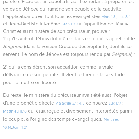
parole d'Esaïe est un appel à Israël, l'exhortant à préparer les
voies de Jéhova qui ramène son peuple de la captivité.
L'application qu'en font tous les évangélistes
Marc 1.3
;
Luc 3.4
et Jean-Baptiste lui-même
à l'apparition de Jésus-
Jean 1.23
Christ et au ministère de son précurseur, prouve :
1° qu'ils voient Jéhova lui-même dans celui qu'ils appellent le
Seigneur
(dans la version Grecque des Septante, dont ils se
servent, Le nom de Jéhova est toujours rendu par
Seigneur
) ;
2° qu'ils considèrent son apparition comme la vraie
délivrance de son peuple : il vient le tirer de la servitude
pour le mettre en liberté.
Du reste, le ministère du précurseur avait été aussi l'objet
d'une prophétie directe
comparez
Malachie 3.1
;
4.5
Luc 1.17
;
qui était reçue et diversement interprétée parmi
Matthieu 11.10
le peuple, à l'origine des temps évangéliques.
Matthieu
16.14
,
Jean 1.21