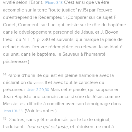
vivifié selon l'Esprit.
C'est ainsi que va être
1Pierre 3.18
accomplie sur la terre "toute justice" (v.l5) par l'œuvre
qu'entreprend le Rédempteur. (Comparer sur ce sujet F.
Godet, Comment. sur Luc, qui insiste sur le rôle du baptême
dans le développement personnel de Jésus, et J. Bovon
théol. du N.T., 1, p. 230 et suivants, qui marque la place de
cet acte dans l'œuvre rédemptrice en relevant la solidarité
qui unit, dans le baptême, le Sauveur à l'humanité
pécheresse.)
14
Parole d'humilité qui est en pleine harmonie avec la
déclaration du
et avec tout le caractère du
verset 11
précurseur.
Mais cette parole, qui suppose en
Jean 3.29,30
Jean-Baptiste une connaissance si sûre de Jésus comme
Messie, est difficile à concilier avec son témoignage dans
. (Voir les notes.)
Jean 1.31-33
15
D'autres, sans y être autorisés par le texte original,
traduisent :
tout ce qui est juste
, et réduisent ce mot à