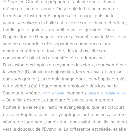
12
L'aire
en Orient, est préparée et aplanie sur le champ
même où l'on moissonne. On y foule le blé au moyen de
bœufs ou d'instruments propres à cet usage, puis on le
vanne,
la paille
ou la balle est rejetée sur le champ et brûlée,
tandis que le grain est recueilli dans les greniers. Dans
l'application de l'image à l'œuvre accomplie par le Messie au
sein de ce monde, cette séparation commence d'une
manière intérieure et invisible, dès ici-bas, elle sera
consommée plus tard et manifestée au dehors par
l'exclusion des impies du royaume des cieux, représenté par
le
grenier
. (B, plusieurs majuscules, les vers. syr. et arm. ont :
dans
son
grenier.) La terrible image dont Jean-Baptiste revêt
cette vérité a été fréquemment employée dès lors par le
Sauveur lui-même.
, comparez
Marc 9.43-48
Jean 15.6
;
Esaïe 66.24
- On a fait observer, et quelquefois avec une intention
hostile à la vérité de l'histoire évangélique, que les discours
de Jean-Baptiste dans les synoptiques ont tous un caractère
sévère de jugement, tandis que, dans saint Jean, ils inclinent
vers la douceur de l'Evangile. La différence est réelle, et elle