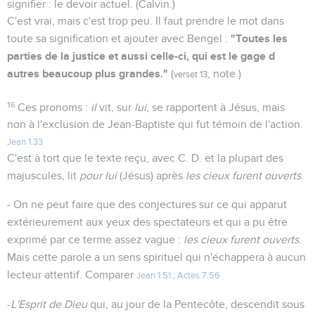
signifier : le devoir actuel. (Calvin.)
C'est vrai, mais c'est trop peu. Il faut prendre le mot dans
"Toutes les
toute sa signification et ajouter avec Bengel :
parties de la justice et aussi celle-ci, qui est le gage d
autres beaucoup plus grandes."
(
, note.)
verset 13
16
Ces pronoms :
il
vit, sur
lui
, se rapportent à Jésus, mais
non à l'exclusion de Jean-Baptiste qui fut témoin de l'action.
Jean 1.33
C'est à tort que le texte reçu, avec C. D. et la plupart des
majuscules, lit
pour lui
(Jésus) après
les cieux furent ouverts
.
- On ne peut faire que des conjectures sur ce qui apparut
extérieurement aux yeux des spectateurs et qui a pu être
exprimé par ce terme assez vague :
les cieux furent ouverts
.
Mais cette parole a un sens spirituel qui n'échappera à aucun
lecteur attentif. Comparer
Jean 1.51
;
Actes 7.56
-
L'Esprit de Dieu
qui, au jour de la Pentecôte, descendit sous