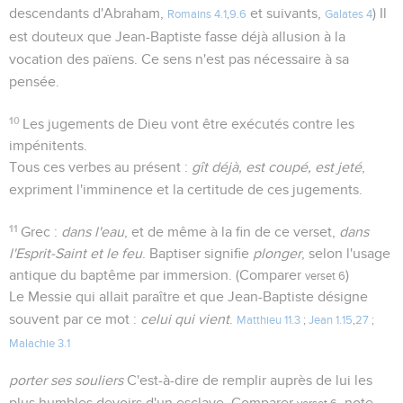
descendants d'Abraham,
et suivants,
) Il
Romains 4.1
,
9.6
Galates 4
est douteux que Jean-Baptiste fasse déjà allusion à la
vocation des païens. Ce sens n'est pas nécessaire à sa
pensée.
10
Les jugements de Dieu vont être exécutés contre les
impénitents.
Tous ces verbes au présent :
gît déjà, est coupé, est jeté
,
expriment l'imminence et la certitude de ces jugements.
11
Grec :
dans l'eau
, et de même à la fin de ce verset,
dans
l'Esprit-Saint et le feu
. Baptiser signifie
plonger
, selon l'usage
antique du baptême par immersion. (Comparer
)
verset 6
Le Messie qui allait paraître et que Jean-Baptiste désigne
souvent par ce mot :
celui qui vient
.
Matthieu 11.3
;
Jean 1.15
,
27
;
Malachie 3.1
porter ses souliers
C'est-à-dire de remplir auprès de lui les
plus humbles devoirs d'un esclave. Comparer
, note.