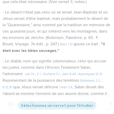
que cela était nécessaire. (Voir verset 3, notes.)
- Le
désert
n'était pas celui où se tenait Jean-Baptiste et où
Jésus venait d'être baptisé, mais probablement le désert de
la "Quarantaine," ainsi nommé par la tradition en mémoire de
ces
quarante
jours, et qui s'étend vers les montagnes, dans
les environs de Jéricho. (Robinson, Palestine, p. 65 ; F.
"il
Bovet, Voyage, 7e édit., p. 247.)
ajoute ce trait :
Marc 1.13
était avec les bêtes sauvages."
- Le
diable
, nom qui signifie
calomniateur
, celui qui accuse
les justes, nommé dans l'Ancien Testament Satan,
l'adversaire.
Job 1.6
;
2.1
;
Zacharie 3.1
;
Jean 8.44
;
Apocalypse 12.10
Représentant de la puissance des ténèbres
Ephésiens 2.2
;
que Jésus venait détruire
, Satan devait dès
6.12
,
16
1Jean 3.8
l'abord se montrer l'ennemi de son œuvre divine, comme il
le fut jusqu'à la fin.
Le Sauveur nous le décrit
Jean 13.2
,
27
;
14.30
ainsi lui-même.
Matthieu 13.19
,
39
;
Luc 8.12
Contenus
Versions
Commentaires
Strong
Dictionnaire