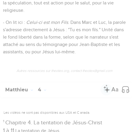
la spéculation, tout est action pour le salut, pour la vie
religieuse.
- On lit ici :
Celui-ci est mon Fils
. Dans Marc et Luc, la parole
s'adresse directement à Jésus : "Tu es mon fils." Unité dans
le fond liberté dans la forme, selon que le narrateur s'est
attaché au sens du témoignage pour Jean-Baptiste et les
assistants, ou pour Jésus lui-même.
Autres ressources sur theotex.org, contact theotex@gmail.com
Matthieu
4
Les vidéos ne sont pas disponibles aux USA et C anada.
1
Chapitre 4. La tentation de Jésus-Christ
1 à 11
La tentation de Jésus