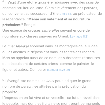
4
Il s'agit d'une étoffe grossière fabriquée avec des
poils de
chameau
au lieu de laine. C'était le vêtement des pauvres,
qui convenait au successeur d'Elie
, au prédicateur de
2Rois 1.8
"Même son vêtement et sa nourriture
la repentance.
prêchaient."
Bengel.
Une espèce de grosses
sauterelles
servant encore de
nourriture aux classes pauvres en Orient.
Lévitique 11.21
Le
miel sauvage
abondait dans les montagnes de la Judée
où les abeilles le déposaient dans les fentes des rochers.
Mais on appelait aussi de ce nom les substances résineuses
qui découlaient de certains arbres, comme le palmier, le
figuier et autres. Comparer
1Samuel 14.25,26
5
L'évangéliste nomme les
lieux
pour indiquer le grand
nombre de
personnes
attirées par la prédication du
prophète.
L'impression en fut vive et universelle ; ce fut un réveil dans
le peuple, mais dont les fruits ne se montreront permanents